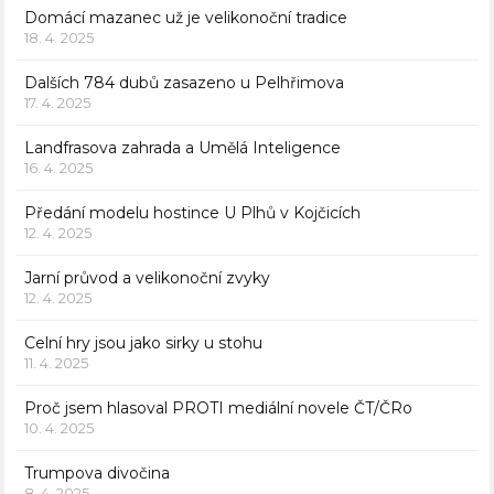
Domácí mazanec už je velikonoční tradice
18. 4. 2025
Dalších 784 dubů zasazeno u Pelhřimova
17. 4. 2025
Landfrasova zahrada a Umělá Inteligence
16. 4. 2025
Předání modelu hostince U Plhů v Kojčicích
12. 4. 2025
Jarní průvod a velikonoční zvyky
12. 4. 2025
Celní hry jsou jako sirky u stohu
11. 4. 2025
Proč jsem hlasoval PROTI mediální novele ČT/ČRo
10. 4. 2025
Trumpova divočina
8. 4. 2025