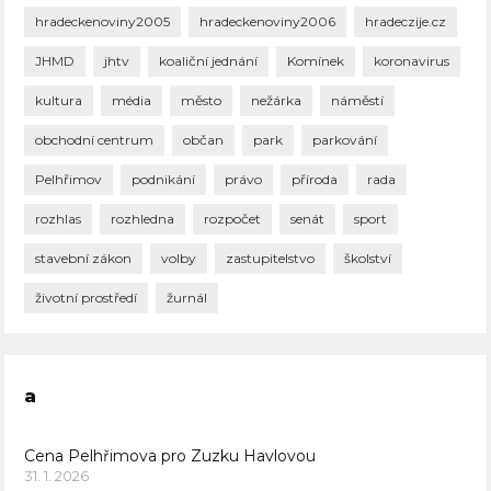
hradeckenoviny2005
hradeckenoviny2006
hradeczije.cz
JHMD
jhtv
koaliční jednání
Komínek
koronavirus
kultura
média
město
nežárka
náměstí
obchodní centrum
občan
park
parkování
Pelhřimov
podnikání
právo
příroda
rada
rozhlas
rozhledna
rozpočet
senát
sport
stavební zákon
volby
zastupitelstvo
školství
životní prostředí
žurnál
a
Cena Pelhřimova pro Zuzku Havlovou
31. 1. 2026