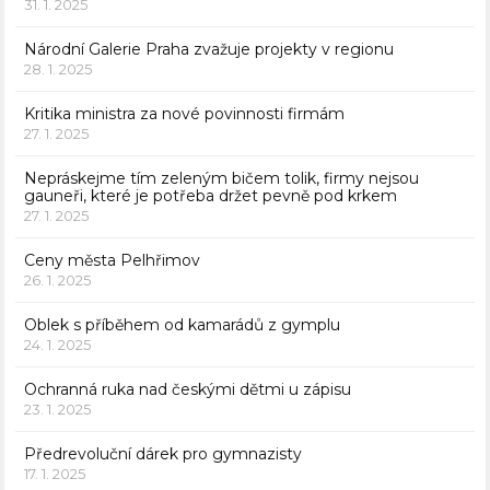
31. 1. 2025
Národní Galerie Praha zvažuje projekty v regionu
28. 1. 2025
Kritika ministra za nové povinnosti firmám
27. 1. 2025
Nepráskejme tím zeleným bičem tolik, firmy nejsou
gauneři, které je potřeba držet pevně pod krkem
27. 1. 2025
Ceny města Pelhřimov
26. 1. 2025
Oblek s příběhem od kamarádů z gymplu
24. 1. 2025
Ochranná ruka nad českými dětmi u zápisu
23. 1. 2025
Předrevoluční dárek pro gymnazisty
17. 1. 2025