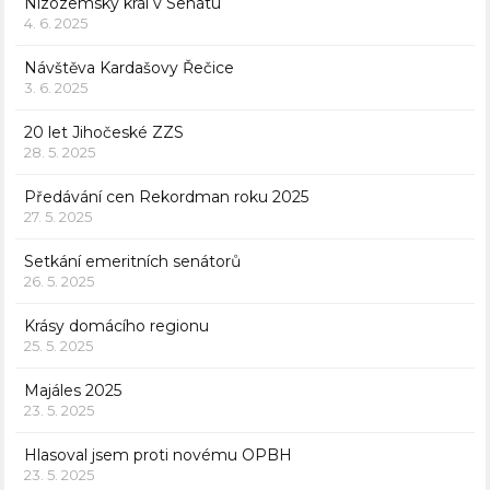
Nizozemský král v Senátu
4. 6. 2025
Návštěva Kardašovy Řečice
3. 6. 2025
20 let Jihočeské ZZS
28. 5. 2025
Předávání cen Rekordman roku 2025
27. 5. 2025
Setkání emeritních senátorů
26. 5. 2025
Krásy domácího regionu
25. 5. 2025
Majáles 2025
23. 5. 2025
Hlasoval jsem proti novému OPBH
23. 5. 2025