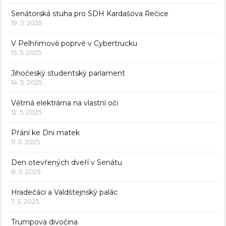
Senátorská stuha pro SDH Kardašova Řečice
19. 5. 2025
V Pelhřimově poprvé v Cybertrucku
15. 5. 2025
Jihočeský studentský parlament
14. 5. 2025
Větrná elektrárna na vlastní oči
12. 5. 2025
Přání ke Dni matek
11. 5. 2025
Den otevřených dveří v Senátu
8. 5. 2025
Hradečáci a Valdštejnský palác
7. 5. 2025
Trumpova divočina