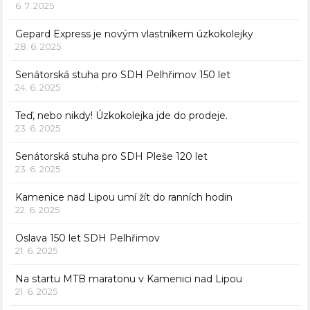
6. 7. 2025
Gepard Express je novým vlastníkem úzkokolejky
28. 6. 2025
Senátorská stuha pro SDH Pelhřimov 150 let
24. 6. 2025
Teď, nebo nikdy! Úzkokolejka jde do prodeje.
23. 6. 2025
Senátorská stuha pro SDH Pleše 120 let
23. 6. 2025
Kamenice nad Lipou umí žít do ranních hodin
22. 6. 2025
Oslava 150 let SDH Pelhřimov
21. 6. 2025
Na startu MTB maratonu v Kamenici nad Lipou
21. 6. 2025