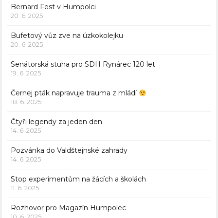
Bernard Fest v Humpolci
20. 6. 2025
Bufetový vůz zve na úzkokolejku
20. 6. 2025
Senátorská stuha pro SDH Rynárec 120 let
19. 6. 2025
Černej pták napravuje trauma z mládí
18. 6. 2025
Čtyři legendy za jeden den
14. 6. 2025
Pozvánka do Valdštejnské zahrady
14. 6. 2025
Stop experimentům na žácích a školách
11. 6. 2025
Rozhovor pro Magazín Humpolec
10. 6. 2025