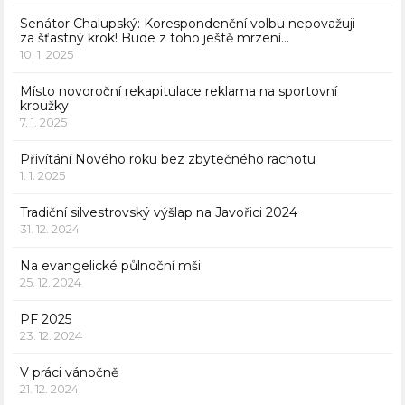
Senátor Chalupský: Korespondenční volbu nepovažuji
za šťastný krok! Bude z toho ještě mrzení…
10. 1. 2025
Místo novoroční rekapitulace reklama na sportovní
kroužky
7. 1. 2025
Přivítání Nového roku bez zbytečného rachotu
1. 1. 2025
Tradiční silvestrovský výšlap na Javořici 2024
31. 12. 2024
Na evangelické půlnoční mši
25. 12. 2024
PF 2025
23. 12. 2024
V práci vánočně
21. 12. 2024