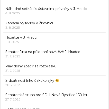
Náhodné setkání s ústavními právníky v J. Hradci
4. 8. 2025
Zahrada Vysočiny v Žirovnici
3. 8. 2025
Roxette v J. Hradci
1. 8. 2025
Senátor Jirsa na půldenní návštěvě J. Hradce
31. 7. 2025
Pravidelný špacír za rozbřesku
31. 7. 2025
Srdcaři nosí triko úzkokolejky
28. 7. 2025
Senátorská stuha pro SDH Nová Bystřice 150 let
27. 7. 2025