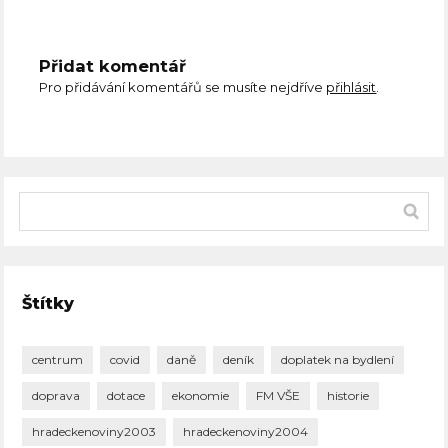
Přidat komentář
Pro přidávání komentářů se musíte nejdříve
přihlásit
.
Štítky
centrum
covid
daně
deník
doplatek na bydlení
doprava
dotace
ekonomie
FM VŠE
historie
hradeckenoviny2003
hradeckenoviny2004