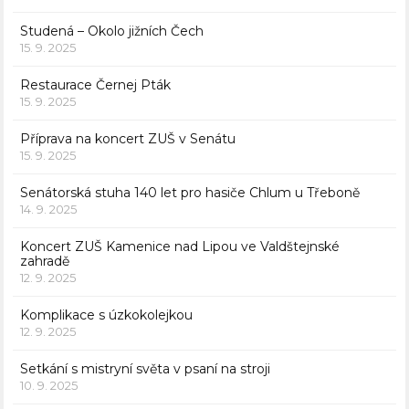
Studená – Okolo jižních Čech
15. 9. 2025
Restaurace Černej Pták
15. 9. 2025
Příprava na koncert ZUŠ v Senátu
15. 9. 2025
Senátorská stuha 140 let pro hasiče Chlum u Třeboně
14. 9. 2025
Koncert ZUŠ Kamenice nad Lipou ve Valdštejnské
zahradě
12. 9. 2025
Komplikace s úzkokolejkou
12. 9. 2025
Setkání s mistryní světa v psaní na stroji
10. 9. 2025