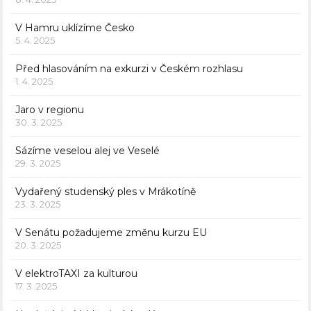
V Hamru uklízíme Česko
5. 4. 2025
Před hlasováním na exkurzi v Českém rozhlasu
1. 4. 2025
Jaro v regionu
30. 3. 2025
Sázíme veselou alej ve Veselé
29. 3. 2025
Vydařený studenský ples v Mrákotíně
23. 3. 2025
V Senátu požadujeme změnu kurzu EU
20. 3. 2025
V elektroTAXI za kulturou
17. 3. 2025