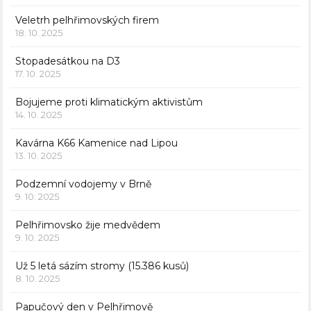
Veletrh pelhřimovských firem
18. 10. 2025
Stopadesátkou na D3
17. 10. 2025
Bojujeme proti klimatickým aktivistům
14. 10. 2025
Kavárna K66 Kamenice nad Lipou
13. 10. 2025
Podzemní vodojemy v Brně
9. 10. 2025
Pelhřimovsko žije medvědem
9. 10. 2025
Už 5 letá sázím stromy (15.386 kusů)
8. 10. 2025
Papučový den v Pelhřimově