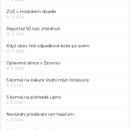
ZUŠ v Horáckém divadle
14. 11. 2025
Reportáž 50 tisíc zhlédnutí
13. 11. 2025
Když obec řeší odpadkové koše po svém
13. 11. 2025
Opravená silnice v Žirovnici
8. 11. 2025
S komisí na exkursi Vodní mlýn Hoslovice
6. 11. 2025
S komisí na přehradě Lipno
4. 11. 2025
Nevšední předávání cen hasičům
4. 11. 2025