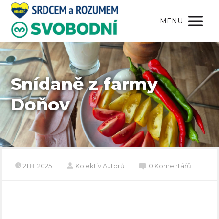
MENU
Snídaně z farmy
Doňov
21.8. 2025
Kolektiv Autorů
0 Komentářů