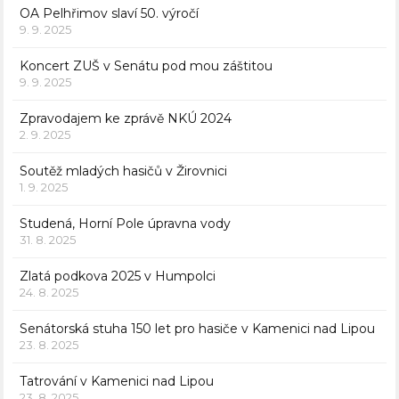
OA Pelhřimov slaví 50. výročí
9. 9. 2025
Koncert ZUŠ v Senátu pod mou záštitou
9. 9. 2025
Zpravodajem ke zprávě NKÚ 2024
2. 9. 2025
Soutěž mladých hasičů v Žirovnici
1. 9. 2025
Studená, Horní Pole úpravna vody
31. 8. 2025
Zlatá podkova 2025 v Humpolci
24. 8. 2025
Senátorská stuha 150 let pro hasiče v Kamenici nad Lipou
23. 8. 2025
Tatrování v Kamenici nad Lipou
23. 8. 2025