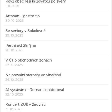
Když obec řeší křižovatku po svém
1. 11. 2025
Artaban – gastro tip
30. 10. 2025
Se seniory v Sokolovně
29. 10. 2025
Pietní akt 28.října
28. 10. 2025
V ČT o obchodních zónách
27. 10. 2025
Na pozvání starosty ve vinařství
26. 10. 2025
Já vysávám – Roman senátoroval
22. 10. 2025
Koncert ZUŠ v Žirovnici
19. 10. 2025