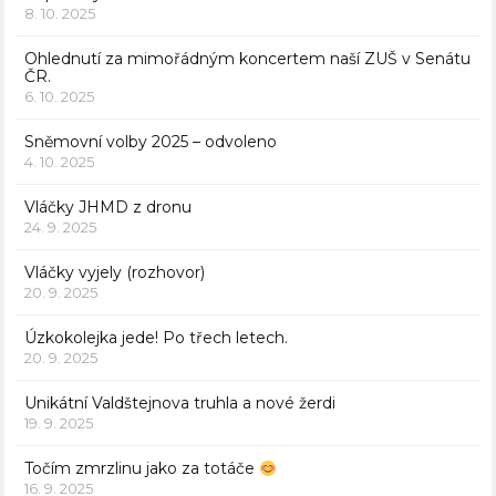
8. 10. 2025
Ohlednutí za mimořádným koncertem naší ZUŠ v Senátu
ČR.
6. 10. 2025
Sněmovní volby 2025 – odvoleno
4. 10. 2025
Vláčky JHMD z dronu
24. 9. 2025
Vláčky vyjely (rozhovor)
20. 9. 2025
Úzkokolejka jede! Po třech letech.
20. 9. 2025
Unikátní Valdštejnova truhla a nové žerdi
19. 9. 2025
Točím zmrzlinu jako za totáče
16. 9. 2025