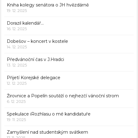
Kniha kolegy senátora o JH hvězdárně
19. 12. 2025
Dorazil kalendář…
16. 12. 2025
Dobešov – koncert v kostele
14. 12. 2025
Předvánoční čas v J.Hradci
13. 12. 2025
Přijetí Korejské delegace
12. 12. 2025
Žirovnice a Popelín soutěží o nejhezčí vánoční strom
6. 12. 2025
Spekulace iRozhlasu o mé kandidatuře
19. 11. 2025
Zamyšlení nad studentským svátkem
17. 11. 2025