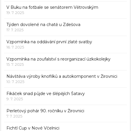
V Buku na fotbale se senátorem Větrovským
19. 7. 2025
Týden dovolené na chatě u Zdešova
17. 7. 2025
Vzpomínka na oddávání první zlaté svatby
16. 7. 2025
Vzpomínka na zoufalství s reorganizací úzkokolejky
15. 7. 2025
Návštěva výroby knoflíků a autokomponent v Žirovnici
10. 7. 2025
Fikáček snad půjde ve šlépějích Šatavy
9. 7. 2025
Perleťový pohár 90. ročníku v Žirovnici
7. 7. 2025
Fichtl Cup v Nové Včelnici