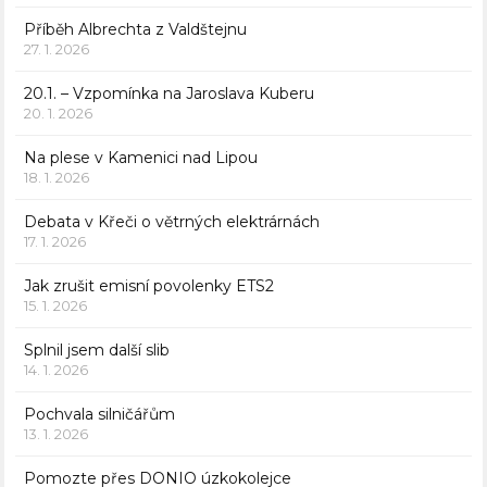
Příběh Albrechta z Valdštejnu
27. 1. 2026
20.1. – Vzpomínka na Jaroslava Kuberu
20. 1. 2026
Na plese v Kamenici nad Lipou
18. 1. 2026
Debata v Křeči o větrných elektrárnách
17. 1. 2026
Jak zrušit emisní povolenky ETS2
15. 1. 2026
Splnil jsem další slib
14. 1. 2026
Pochvala silničářům
13. 1. 2026
Pomozte přes DONIO úzkokolejce