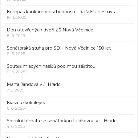
Kompas konkurenceschopnosti – další EU nesmysl
10. 6. 2025
Den otevřených dveří ZŠ Nová Včelnice
8. 6. 2025
Senátorská stuha pro SDH Nová Včelnice 150 let
8. 6. 2025
Soutěž mladých hasičů pod mou záštitou
8. 6. 2025
Marta Jandová v J. Hradci
7. 6. 2025
Krása úzkokolejek
6. 6. 2025
Sociální témata se senátorkou Ludkovou v J. Hradci
4. 6. 2025