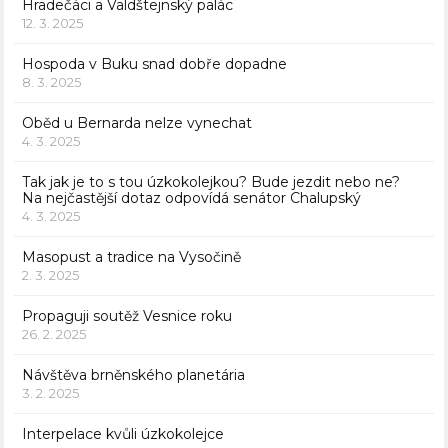
Hradečáci a Valdštejnský palác
12. 3. 2025
Hospoda v Buku snad dobře dopadne
8. 3. 2025
Oběd u Bernarda nelze vynechat
4. 3. 2025
Tak jak je to s tou úzkokolejkou? Bude jezdit nebo ne?
Na nejčastější dotaz odpovídá senátor Chalupský
4. 3. 2025
Masopust a tradice na Vysočině
2. 3. 2025
Propaguji soutěž Vesnice roku
26. 2. 2025
Návštěva brněnského planetária
3. 2. 2025
Interpelace kvůli úzkokolejce