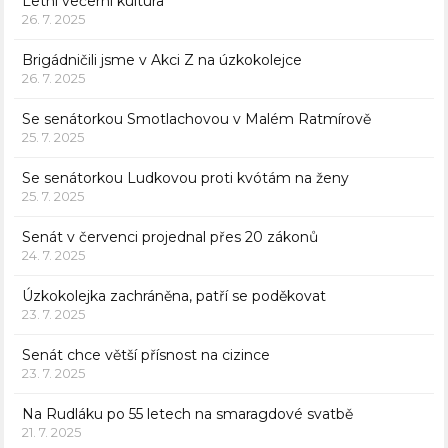
Letní večerní kultura
26. 7. 2025
Brigádničili jsme v Akci Z na úzkokolejce
26. 7. 2025
Se senátorkou Smotlachovou v Malém Ratmírově
25. 7. 2025
Se senátorkou Ludkovou proti kvótám na ženy
25. 7. 2025
Senát v červenci projednal přes 20 zákonů
24. 7. 2025
Úzkokolejka zachráněna, patří se poděkovat
23. 7. 2025
Senát chce větší přísnost na cizince
23. 7. 2025
Na Rudláku po 55 letech na smaragdové svatbě
21. 7. 2025