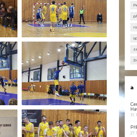
P
p
r
s
za
ži
a
Ce
Ha
31. 
Pří
27.