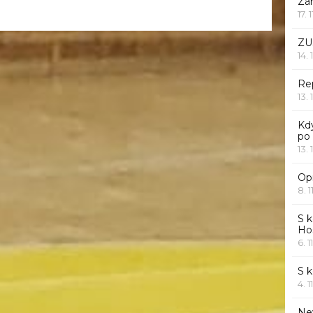
Za
17. 
ZU
14. 
Rep
13. 
Kd
po
13. 
Opr
8. 1
S k
Ho
6. 1
S 
4. 1
Ne