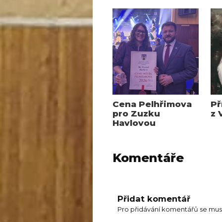
Cena Pelhřimova
Př
pro Zuzku
z 
Havlovou
Komentáře
Přidat komentář
Pro přidávání komentářů se mus