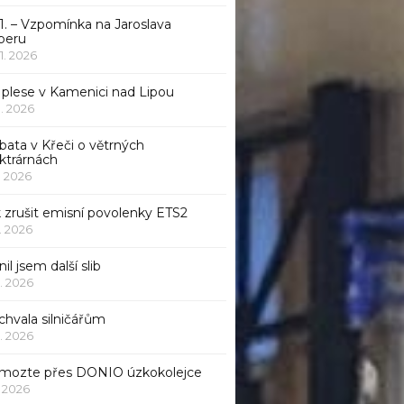
1. – Vzpomínka na Jaroslava
beru
 1. 2026
 plese v Kamenici nad Lipou
 1. 2026
bata v Křeči o větrných
ktrárnách
1. 2026
 zrušit emisní povolenky ETS2
1. 2026
nil jsem další slib
1. 2026
chvala silničářům
1. 2026
mozte přes DONIO úzkokolejce
1. 2026