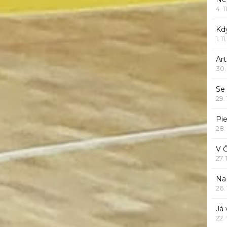
4. 1
Kd
1. 1
Art
30.
Se
29.
Pie
28.
V 
27.
Na 
26.
Já
22.