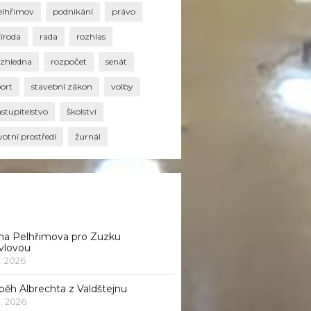
elhřimov
podnikání
právo
říroda
rada
rozhlas
ozhledna
rozpočet
senát
port
stavební zákon
volby
stupitelstvo
školství
votní prostředí
žurnál
na Pelhřimova pro Zuzku
vlovou
1. 2026
běh Albrechta z Valdštejnu
 1. 2026