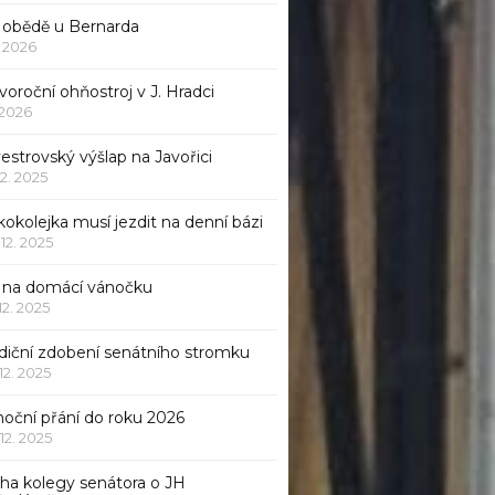
 obědě u Bernarda
1. 2026
oroční ohňostroj v J. Hradci
. 2026
vestrovský výšlap na Javořici
12. 2025
okolejka musí jezdit na denní bázi
 12. 2025
p na domácí vánočku
 12. 2025
adiční zdobení senátního stromku
 12. 2025
noční přání do roku 2026
 12. 2025
iha kolegy senátora o JH