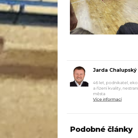
Jarda Chalupský
46 let, podnikatel, ek
a řízení kvality, nestr
města
Více informací
Podobné články