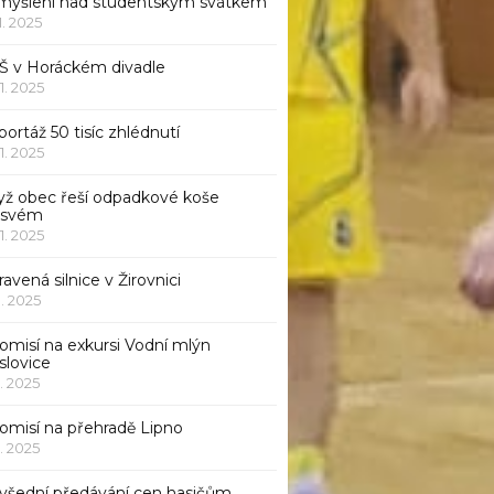
myšlení nad studentským svátkem
11. 2025
Š v Horáckém divadle
11. 2025
ortáž 50 tisíc zhlédnutí
11. 2025
yž obec řeší odpadkové koše
 svém
11. 2025
avená silnice v Žirovnici
1. 2025
omisí na exkursi Vodní mlýn
slovice
1. 2025
komisí na přehradě Lipno
1. 2025
všední předávání cen hasičům