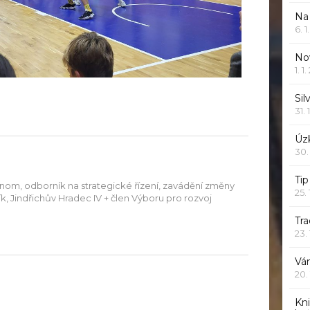
Na
6. 
Nov
1. 1
Sil
31. 
Úzk
30.
Ti
onom, odborník na strategické řízení, zavádění změny
25.
aník, Jindřichův Hradec IV + člen Výboru pro rozvoj
Tr
23.
Vá
20.
Kn