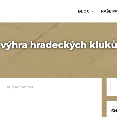
BLOG
NAŠE P
 výhra hradeckých kluk
0 Komentářů
Št