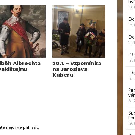
hv
19. 
Dor
16. 
Do
14. 
Pře
13. 
íběh Albrechta
20.1. – Vzpomínka
Valdštejnu
na Jaroslava
Při
Kuberu
12. 
Žir
vá
6. 
Sp
ka
19. 
íte nejdříve
přihlásit
.