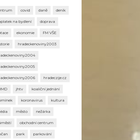
entrum
covid
daně
deník
oplatek na bydlení
doprava
otace
ekonomie
FM VŠE
storie
hradeckenoviny2003
radeckenoviny2004
radeckenoviny2005
radeckenoviny2006
hradeczije.cz
HMD
jhtv
koaliční jednání
omínek
koronavirus
kultura
édia
město
nežárka
áměstí
obchodní centrum
bčan
park
parkování