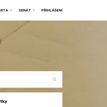
ARTA
SENÁT
PŘIHLÁŠENÍ
ů
ítky