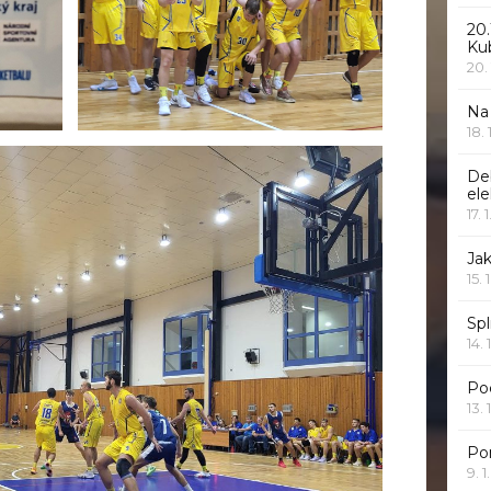
20.
Ku
20.
Na
18.
De
ele
17. 
Jak
15. 
Spl
14. 
Po
13. 
Po
9. 