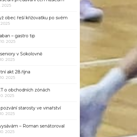
1. 2025
yž obec řeší křižovatku po svém
1. 2025
aban – gastro tip
 10. 2025
 seniory v Sokolovně
 10. 2025
tní akt 28.října
 10. 2025
ČT o obchodních zónách
 10. 2025
pozvání starosty ve vinařství
 10. 2025
 vysávám – Roman senátoroval
 10. 2025