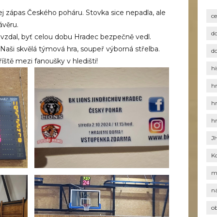
kej zápas Českého poháru. Stovka sice nepadla, ale
c
ávěru.
d
evzdal, byť celou dobu Hradec bezpečně vedl.
 Naši skvělá týmová hra, soupeř výborná střelba.
d
říště mezi fanoušky v hledišti!
hi
h
h
h
J
K
m
n
o