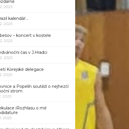
ězdárně
12. 2025
azil kalendář…
12. 2025
bešov – koncert v kostele
12. 2025
dvánoční čas v J.Hradci
12. 2025
jetí Korejské delegace
12. 2025
ovnice a Popelín soutěží o nejhezčí
noční strom
12. 2025
ekulace iRozhlasu o mé
ndidatuře
11. 2025