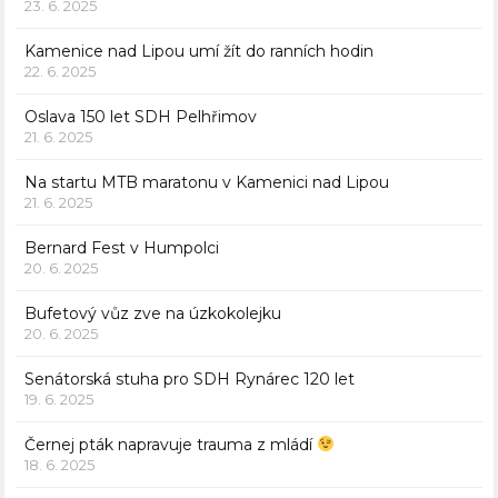
23. 6. 2025
Kamenice nad Lipou umí žít do ranních hodin
22. 6. 2025
Oslava 150 let SDH Pelhřimov
21. 6. 2025
Na startu MTB maratonu v Kamenici nad Lipou
21. 6. 2025
Bernard Fest v Humpolci
20. 6. 2025
Bufetový vůz zve na úzkokolejku
20. 6. 2025
Senátorská stuha pro SDH Rynárec 120 let
19. 6. 2025
Černej pták napravuje trauma z mládí
18. 6. 2025