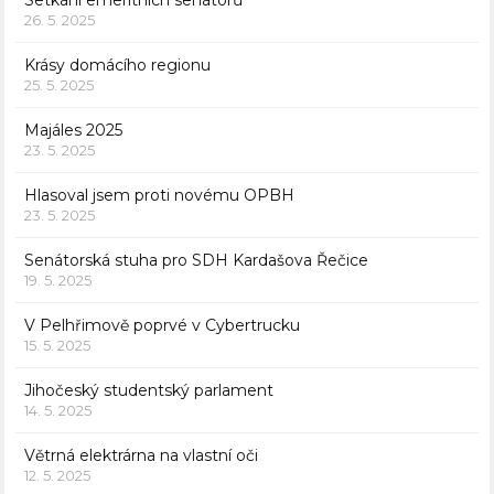
26. 5. 2025
Krásy domácího regionu
25. 5. 2025
Majáles 2025
23. 5. 2025
Hlasoval jsem proti novému OPBH
23. 5. 2025
Senátorská stuha pro SDH Kardašova Řečice
19. 5. 2025
V Pelhřimově poprvé v Cybertrucku
15. 5. 2025
Jihočeský studentský parlament
14. 5. 2025
Větrná elektrárna na vlastní oči
12. 5. 2025