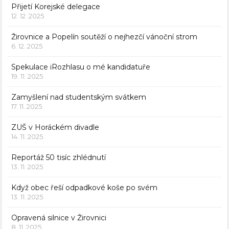
Přijetí Korejské delegace
12. 12. 2025
Žirovnice a Popelín soutěží o nejhezčí vánoční strom
6. 12. 2025
Spekulace iRozhlasu o mé kandidatuře
19. 11. 2025
Zamyšlení nad studentským svátkem
17. 11. 2025
ZUŠ v Horáckém divadle
14. 11. 2025
Reportáž 50 tisíc zhlédnutí
13. 11. 2025
Když obec řeší odpadkové koše po svém
13. 11. 2025
Opravená silnice v Žirovnici
8. 11. 2025