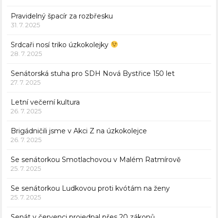
Pravidelný špacír za rozbřesku
31. 7. 2025
Srdcaři nosí triko úzkokolejky
28. 7. 2025
Senátorská stuha pro SDH Nová Bystřice 150 let
27. 7. 2025
Letní večerní kultura
26. 7. 2025
Brigádničili jsme v Akci Z na úzkokolejce
26. 7. 2025
Se senátorkou Smotlachovou v Malém Ratmírově
25. 7. 2025
Se senátorkou Ludkovou proti kvótám na ženy
25. 7. 2025
Senát v červenci projednal přes 20 zákonů