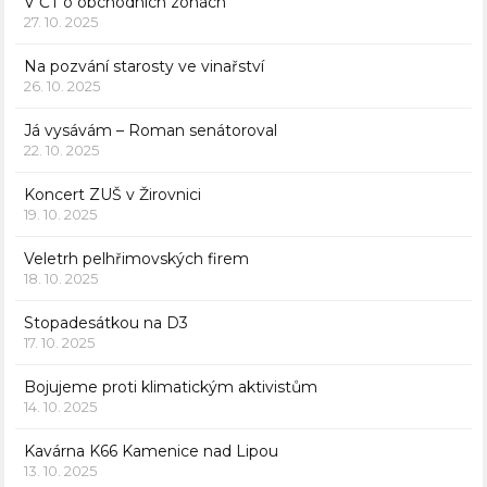
V ČT o obchodních zónách
27. 10. 2025
Na pozvání starosty ve vinařství
26. 10. 2025
Já vysávám – Roman senátoroval
22. 10. 2025
Koncert ZUŠ v Žirovnici
19. 10. 2025
Veletrh pelhřimovských firem
18. 10. 2025
Stopadesátkou na D3
17. 10. 2025
Bojujeme proti klimatickým aktivistům
14. 10. 2025
Kavárna K66 Kamenice nad Lipou
13. 10. 2025