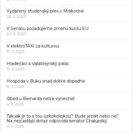
Vydařený studenský ples v Mrákotíně
23. 3. 2025
V Senátu požadujeme změnu kurzu EU
20. 3. 2025
V elektroTAXI za kulturou
17. 3. 2025
Hradečáci a Valdštejnský palác
12. 3. 2025
Hospoda v Buku snad dobře dopadne
8. 3. 2025
Oběd u Bernarda nelze vynechat
4. 3. 2025
Tak jak je to s tou úzkokolejkou? Bude jezdit nebo ne?
Na nejčastější dotaz odpovídá senátor Chalupský
4. 3. 2025