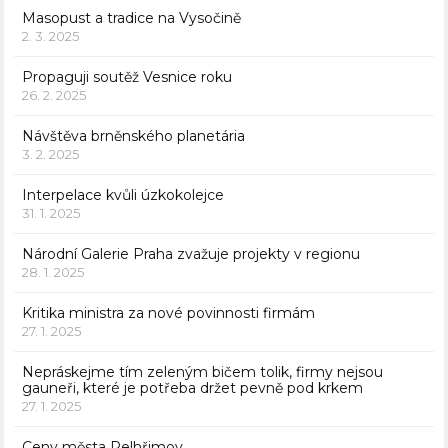
Masopust a tradice na Vysočině
2. 3. 2025
Propaguji soutěž Vesnice roku
26. 2. 2025
Návštěva brněnského planetária
3. 2. 2025
Interpelace kvůli úzkokolejce
31. 1. 2025
Národní Galerie Praha zvažuje projekty v regionu
28. 1. 2025
Kritika ministra za nové povinnosti firmám
27. 1. 2025
Nepráskejme tím zeleným bičem tolik, firmy nejsou
gauneři, které je potřeba držet pevně pod krkem
27. 1. 2025
Ceny města Pelhřimov