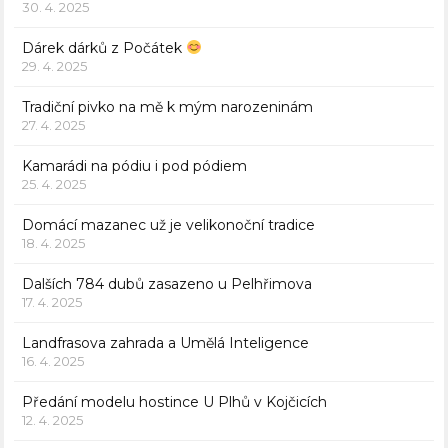
30. 4. 2025
Dárek dárků z Počátek
29. 4. 2025
Tradiční pivko na mě k mým narozeninám
27. 4. 2025
Kamarádi na pódiu i pod pódiem
25. 4. 2025
Domácí mazanec už je velikonoční tradice
18. 4. 2025
Dalších 784 dubů zasazeno u Pelhřimova
17. 4. 2025
Landfrasova zahrada a Umělá Inteligence
16. 4. 2025
Předání modelu hostince U Plhů v Kojčicích
12. 4. 2025