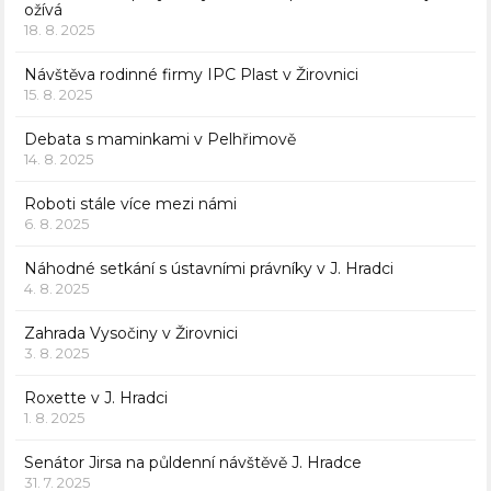
ožívá
18. 8. 2025
Návštěva rodinné firmy IPC Plast v Žirovnici
15. 8. 2025
Debata s maminkami v Pelhřimově
14. 8. 2025
Roboti stále více mezi námi
6. 8. 2025
Náhodné setkání s ústavními právníky v J. Hradci
4. 8. 2025
Zahrada Vysočiny v Žirovnici
3. 8. 2025
Roxette v J. Hradci
1. 8. 2025
Senátor Jirsa na půldenní návštěvě J. Hradce
31. 7. 2025