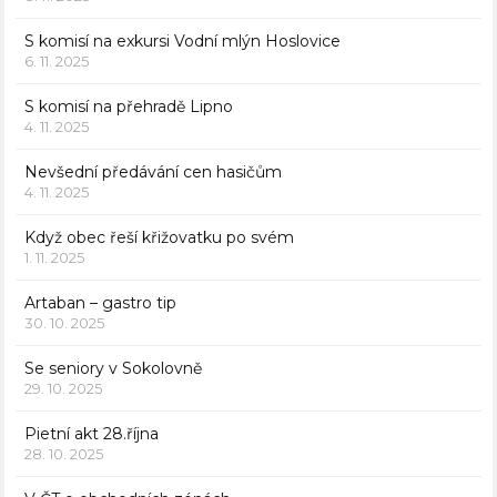
S komisí na exkursi Vodní mlýn Hoslovice
6. 11. 2025
S komisí na přehradě Lipno
4. 11. 2025
Nevšední předávání cen hasičům
4. 11. 2025
Když obec řeší křižovatku po svém
1. 11. 2025
Artaban – gastro tip
30. 10. 2025
Se seniory v Sokolovně
29. 10. 2025
Pietní akt 28.října
28. 10. 2025