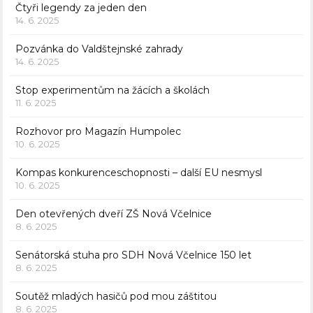
Čtyři legendy za jeden den
14. 6. 2025
Pozvánka do Valdštejnské zahrady
14. 6. 2025
Stop experimentům na žácích a školách
11. 6. 2025
Rozhovor pro Magazín Humpolec
10. 6. 2025
Kompas konkurenceschopnosti – další EU nesmysl
10. 6. 2025
Den otevřených dveří ZŠ Nová Včelnice
8. 6. 2025
Senátorská stuha pro SDH Nová Včelnice 150 let
8. 6. 2025
Soutěž mladých hasičů pod mou záštitou
8. 6. 2025