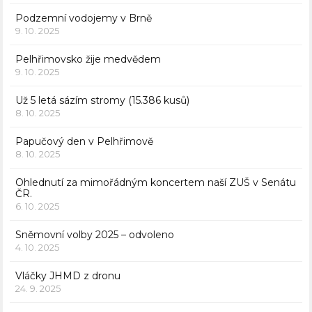
Podzemní vodojemy v Brně
9. 10. 2025
Pelhřimovsko žije medvědem
9. 10. 2025
Už 5 letá sázím stromy (15.386 kusů)
8. 10. 2025
Papučový den v Pelhřimově
8. 10. 2025
Ohlednutí za mimořádným koncertem naší ZUŠ v Senátu
ČR.
6. 10. 2025
Sněmovní volby 2025 – odvoleno
4. 10. 2025
Vláčky JHMD z dronu
24. 9. 2025