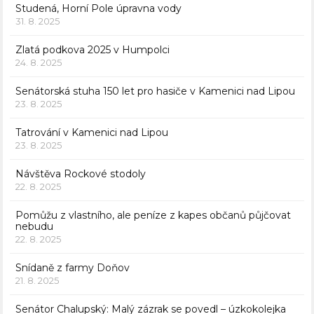
Studená, Horní Pole úpravna vody
31. 8. 2025
Zlatá podkova 2025 v Humpolci
24. 8. 2025
Senátorská stuha 150 let pro hasiče v Kamenici nad Lipou
23. 8. 2025
Tatrování v Kamenici nad Lipou
23. 8. 2025
Návštěva Rockové stodoly
22. 8. 2025
Pomůžu z vlastního, ale peníze z kapes občanů půjčovat
nebudu
22. 8. 2025
Snídaně z farmy Doňov
21. 8. 2025
Senátor Chalupský: Malý zázrak se povedl – úzkokolejka