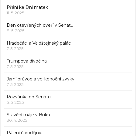
Přání ke Dni matek
11. 5. 2025
Den otevřených dveří v Senátu
8. 5. 2025
Hradečáci a Valdštejnský palác
7. 5. 2025
Trumpova divočina
7. 5. 2025
Jarní průvod a velikonoční zvyky
7. 5. 2025
Pozvánka do Senátu
5. 5. 2025
Stavění máje v Buku
30. 4. 2025
Pálení čarodějnic