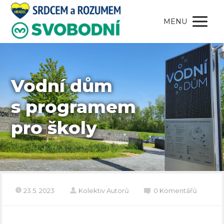
MENU
Vodní dům
s programem
pro školy
23.5. 2023
Kolektiv Autorů
0 Komentářů