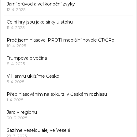
Jarní průvod a velikonoční zvyky
12. 4. 2025
Celní hry jsou jako sirky u stohu
11. 4. 2025
Proč jsem hlasoval PROTI mediální novele ČT/ČRo
10. 4. 2025
Trumpova divočina
8. 4. 2025
V Hamru uklízíme Česko
5. 4. 2025
Před hlasováním na exkurzi v Českém rozhlasu
1. 4. 2025
Jaro v regionu
30. 3. 2025
Sázíme veselou alej ve Veselé
29. 3. 2025