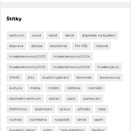
Štítky
centrum
covid
daně
deník
doplatek na bydlení
doprava
dotace
ekonomie
FM VŠE
historie
hradeckenoviny2003
hradeckenoviny2004
hradeckenoviny2005
hradeckenoviny2006
hradeczije.cz
JHMD
jhtv
koaliční jednání
Komínek
koronavirus
kultura
média
město
nežárka
náměstí
obchodní centrum
občan
park
parkování
Pelhřimov
podnikání
právo
příroda
rada
rozhlas
rozhledna
rozpočet
senát
sport
stavební zákon
volby
zastupitelstvo
školství