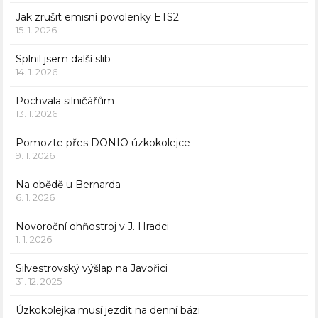
Jak zrušit emisní povolenky ETS2
15. 1. 2026
Splnil jsem další slib
14. 1. 2026
Pochvala silničářům
13. 1. 2026
Pomozte přes DONIO úzkokolejce
9. 1. 2026
Na obědě u Bernarda
6. 1. 2026
Novoroční ohňostroj v J. Hradci
1. 1. 2026
Silvestrovský výšlap na Javořici
31. 12. 2025
Úzkokolejka musí jezdit na denní bázi