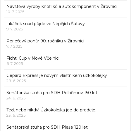
Návštěva výroby knoflíků a autokomponent v Žirovnici
10. 7. 2025
Fikáček snad půjde ve šlépějích Šatavy
9. 7. 2025
Perleťový pohár 90. ročníku v Žirovnici
7. 7. 2025
Fichtl Cup v Nové Včelnici
6. 7. 2025
Gepard Express je novým vlastníkem úzkokolejky
28. 6. 2025
Senátorská stuha pro SDH Pelhřimov 150 let
24. 6. 2025
Teď, nebo nikdy! Úzkokolejka jde do prodeje.
23. 6. 2025
Senátorská stuha pro SDH Pleše 120 let