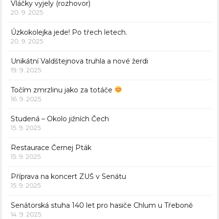
Vláčky vyjely (rozhovor)
20. 9. 2025
Úzkokolejka jede! Po třech letech.
20. 9. 2025
Unikátní Valdštejnova truhla a nové žerdi
19. 9. 2025
Točím zmrzlinu jako za totáče
16. 9. 2025
Studená – Okolo jižních Čech
15. 9. 2025
Restaurace Černej Pták
15. 9. 2025
Příprava na koncert ZUŠ v Senátu
15. 9. 2025
Senátorská stuha 140 let pro hasiče Chlum u Třeboně
14. 9. 2025