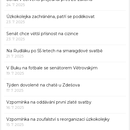
24. 7. 2025
Úzkokolejka zachráněna, patří se poděkovat
23. 7. 2025
Senát chce větší přísnost na cizince
23. 7. 2025
Na Rudláku po 55 letech na smaragdové svatbě
21. 7. 2025
V Buku na fotbale se senátorem Větrovským
19. 7. 2025
Týden dovolené na chatě u Zdešova
17. 7. 2025
Vzpomínka na oddávání první zlaté svatby
16. 7. 2025
Vzpomínka na zoufalství s reorganizací úzkokolejky
15. 7. 2025