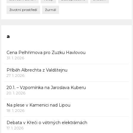
životní prostředí
žurnál
a
Cena Pelhřimova pro Zuzku Havlovou
31. 1. 2026
Příběh Albrechta z Valdštejnu
27. 1. 2026
20.1. – Vzpomínka na Jaroslava Kuberu
20. 1. 2026
Na plese v Kamenici nad Lipou
18. 1. 2026
Debata v Křeči o větrných elektrárnách
17. 1. 2026