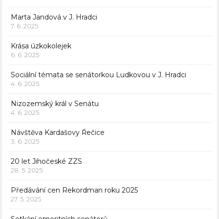
Marta Jandová v J. Hradci
7. 6. 2025
Krása úzkokolejek
6. 6. 2025
Sociální témata se senátorkou Ludkovou v J. Hradci
4. 6. 2025
Nizozemský král v Senátu
4. 6. 2025
Návštěva Kardašovy Řečice
3. 6. 2025
20 let Jihočeské ZZS
28. 5. 2025
Předávání cen Rekordman roku 2025
27. 5. 2025
Setkání emeritních senátorů