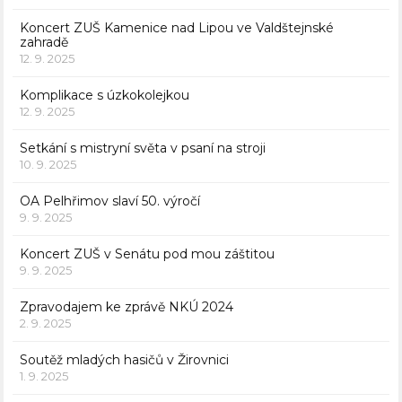
Koncert ZUŠ Kamenice nad Lipou ve Valdštejnské
zahradě
12. 9. 2025
Komplikace s úzkokolejkou
12. 9. 2025
Setkání s mistryní světa v psaní na stroji
10. 9. 2025
OA Pelhřimov slaví 50. výročí
9. 9. 2025
Koncert ZUŠ v Senátu pod mou záštitou
9. 9. 2025
Zpravodajem ke zprávě NKÚ 2024
2. 9. 2025
Soutěž mladých hasičů v Žirovnici
1. 9. 2025