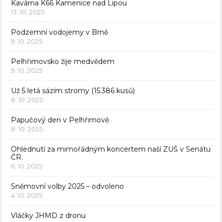
Kavárna K66 Kamenice nad Lipou
13. 10. 2025
Podzemní vodojemy v Brně
9. 10. 2025
Pelhřimovsko žije medvědem
9. 10. 2025
Už 5 letá sázím stromy (15.386 kusů)
8. 10. 2025
Papučový den v Pelhřimově
8. 10. 2025
Ohlednutí za mimořádným koncertem naší ZUŠ v Senátu
ČR.
6. 10. 2025
Sněmovní volby 2025 – odvoleno
4. 10. 2025
Vláčky JHMD z dronu