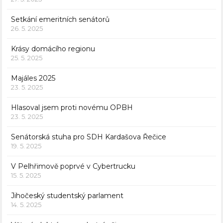
Setkání emeritních senátorů
26. 5. 2025
Krásy domácího regionu
25. 5. 2025
Majáles 2025
23. 5. 2025
Hlasoval jsem proti novému OPBH
23. 5. 2025
Senátorská stuha pro SDH Kardašova Řečice
19. 5. 2025
V Pelhřimově poprvé v Cybertrucku
15. 5. 2025
Jihočeský studentský parlament
14. 5. 2025