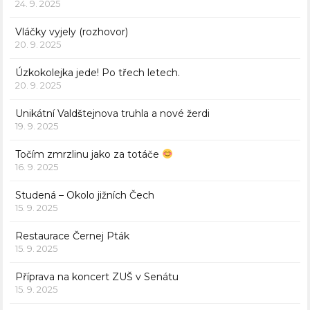
24. 9. 2025
Vláčky vyjely (rozhovor)
20. 9. 2025
Úzkokolejka jede! Po třech letech.
20. 9. 2025
Unikátní Valdštejnova truhla a nové žerdi
19. 9. 2025
Točím zmrzlinu jako za totáče
16. 9. 2025
Studená – Okolo jižních Čech
15. 9. 2025
Restaurace Černej Pták
15. 9. 2025
Příprava na koncert ZUŠ v Senátu
15. 9. 2025