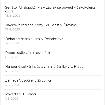
Senátor Chalupský: Malý zázrak se povedl – úzkokolejka
ožívá
18. 8. 2025
Návštěva rodinné firmy IPC Plast v Žirovnici
15. 8. 2025
Debata s maminkami v Pelhřimově
14. 8. 2025
Roboti stále více mezi námi
6. 8. 2025
Náhodné setkání s ústavními právníky v J. Hradci
4. 8. 2025
Zahrada Vysočiny v Žirovnici
3. 8. 2025
Roxette v J. Hradci
1. 8. 2025