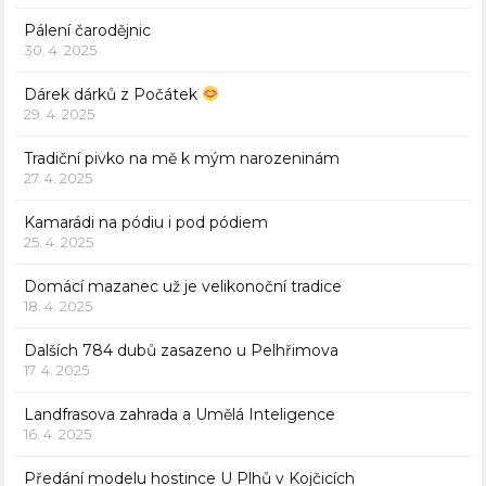
Pálení čarodějnic
30. 4. 2025
Dárek dárků z Počátek
29. 4. 2025
Tradiční pivko na mě k mým narozeninám
27. 4. 2025
Kamarádi na pódiu i pod pódiem
25. 4. 2025
Domácí mazanec už je velikonoční tradice
18. 4. 2025
Dalších 784 dubů zasazeno u Pelhřimova
17. 4. 2025
Landfrasova zahrada a Umělá Inteligence
16. 4. 2025
Předání modelu hostince U Plhů v Kojčicích