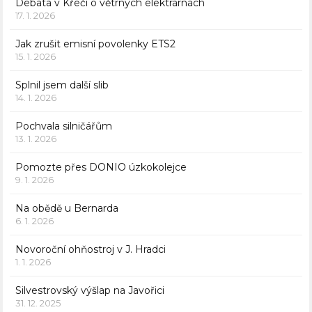
Debata v Křeči o větrných elektrárnách
17. 1. 2026
Jak zrušit emisní povolenky ETS2
15. 1. 2026
Splnil jsem další slib
14. 1. 2026
Pochvala silničářům
13. 1. 2026
Pomozte přes DONIO úzkokolejce
9. 1. 2026
Na obědě u Bernarda
6. 1. 2026
Novoroční ohňostroj v J. Hradci
1. 1. 2026
Silvestrovský výšlap na Javořici
31. 12. 2025