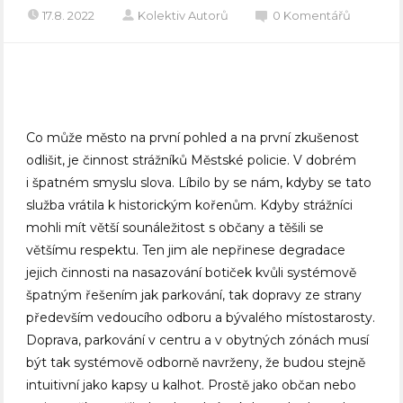
17.8. 2022
Kolektiv Autorů
0 Komentářů
Co může město na první pohled a na první zkušenost
odlišit, je činnost strážníků Městské policie. V dobrém
i špatném smyslu slova. Líbilo by se nám, kdyby se tato
služba vrátila k historickým kořenům. Kdyby strážníci
mohli mít větší sounáležitost s občany a těšili se
většímu respektu. Ten jim ale nepřinese degradace
jejich činnosti na nasazování botiček kvůli systémově
špatným řešením jak parkování, tak dopravy ze strany
především vedoucího odboru a bývalého místostarosty.
Doprava, parkování v centru a v obytných zónách musí
být tak systémově odborně navrženy, že budou stejně
intuitivní jako kapsy u kalhot. Prostě jako občan nebo