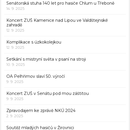
Senátorská stuha 140 let pro hasiče Chlum u Třeboně
14. 9. 2025
Koncert ZUŠ Kamenice nad Lipou ve Valdštejnské
zahradě
12. 9. 2025
Komplikace s úzkokolejkou
12. 9. 2025
Setkání s mistryní světa v psaní na stroji
10. 9. 2025
OA Pelhřimov slaví 50. výročí
9. 9. 2025
Koncert ZUŠ v Senátu pod mou záštitou
9. 9. 2025
Zpravodajem ke zprávě NKÚ 2024
2. 9. 2025
Soutěž mladých hasičů v Žirovnici