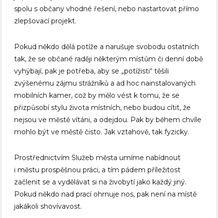
spolu s občany vhodné řešení, nebo nastartovat přímo
zlepšovací projekt.
Pokud někdo dělá potíže a narušuje svobodu ostatních
tak, že se občané raději některým místům či denní době
vyhýbají, pak je potřeba, aby se „potížisti“ těšili
zvýšenému zájmu strážníků a ad hoc nainstalovaných
mobilních kamer, což by mělo vést k tomu, že se
přizpůsobí stylu života místních, nebo budou cítit, že
nejsou ve městě vítáni, a odejdou. Pak by během chvíle
mohlo být ve městě čisto. Jak vztahově, tak fyzicky.
Prostřednictvím Služeb města umíme nabídnout
i městu prospěšnou práci, a tím pádem příležitost
začlenit se a vydělávat si na živobytí jako každý jiný.
Pokud někdo nad prací ohrnuje nos, pak není na místě
jakákoli shovívavost.