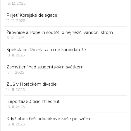
13. 12. 2025
Přijetí Korejské delegace
12. 12. 2025
Žirovnice a Popelín soutěží o nejhezčí vánoční strom
6. 12. 2025
Spekulace iRozhlasu o mé kandidatuře
19. 11. 2025
Zamyšlení nad studentským svátkem
17. 11. 2025
ZUŠ v Horáckém divadle
14. 11. 2025
Reportáž 50 tisíc zhlédnutí
13. 11. 2025
Když obec řeší odpadkové koše po svém
13. 11. 2025