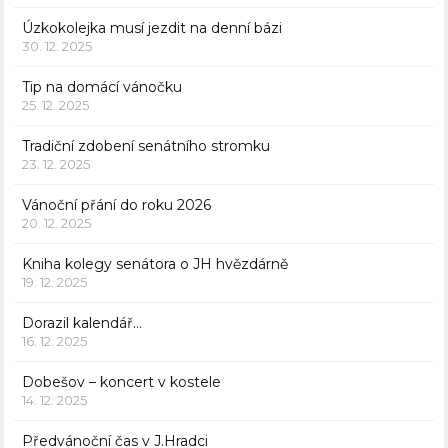
Úzkokolejka musí jezdit na denní bázi
30. 12. 2025
Tip na domácí vánočku
25. 12. 2025
Tradiční zdobení senátního stromku
23. 12. 2025
Vánoční přání do roku 2026
20. 12. 2025
Kniha kolegy senátora o JH hvězdárně
19. 12. 2025
Dorazil kalendář…
16. 12. 2025
Dobešov – koncert v kostele
14. 12. 2025
Předvánoční čas v J.Hradci