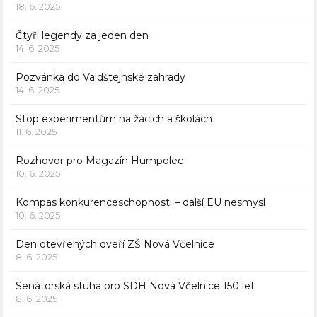
18. 6. 2025
Čtyři legendy za jeden den
14. 6. 2025
Pozvánka do Valdštejnské zahrady
14. 6. 2025
Stop experimentům na žácích a školách
11. 6. 2025
Rozhovor pro Magazín Humpolec
10. 6. 2025
Kompas konkurenceschopnosti – další EU nesmysl
10. 6. 2025
Den otevřených dveří ZŠ Nová Včelnice
8. 6. 2025
Senátorská stuha pro SDH Nová Včelnice 150 let
8. 6. 2025