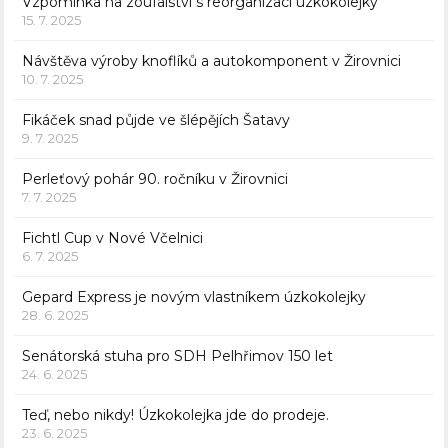
Vzpomínka na zoufalství s reorganizací úzkokolejky
15. 7. 2025
Návštěva výroby knoflíků a autokomponent v Žirovnici
10. 7. 2025
Fikáček snad půjde ve šlépějích Šatavy
9. 7. 2025
Perleťový pohár 90. ročníku v Žirovnici
7. 7. 2025
Fichtl Cup v Nové Včelnici
6. 7. 2025
Gepard Express je novým vlastníkem úzkokolejky
28. 6. 2025
Senátorská stuha pro SDH Pelhřimov 150 let
24. 6. 2025
Teď, nebo nikdy! Úzkokolejka jde do prodeje.
23. 6. 2025