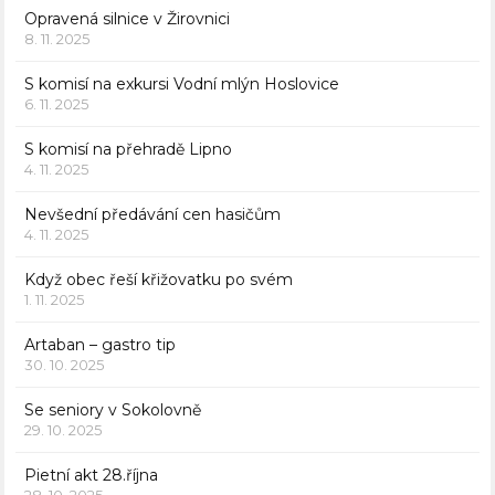
Opravená silnice v Žirovnici
8. 11. 2025
S komisí na exkursi Vodní mlýn Hoslovice
6. 11. 2025
S komisí na přehradě Lipno
4. 11. 2025
Nevšední předávání cen hasičům
4. 11. 2025
Když obec řeší křižovatku po svém
1. 11. 2025
Artaban – gastro tip
30. 10. 2025
Se seniory v Sokolovně
29. 10. 2025
Pietní akt 28.října
28. 10. 2025