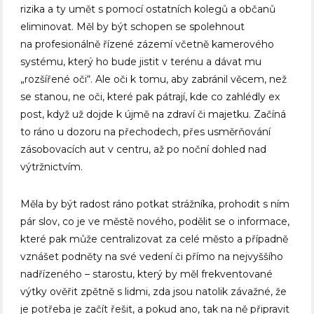
rizika a ty umět s pomocí ostatních kolegů a občanů
eliminovat. Měl by být schopen se spolehnout
na profesionálně řízené zázemí včetně kamerového
systému, který ho bude jistit v terénu a dávat mu
„rozšířené oči“. Ale oči k tomu, aby zabránil věcem, než
se stanou, ne oči, které pak pátrají, kde co zahlédly ex
post, když už dojde k újmě na zdraví či majetku. Začíná
to ráno u dozoru na přechodech, přes usměrňování
zásobovacích aut v centru, až po noční dohled nad
výtržnictvím.
Měla by být radost ráno potkat strážníka, prohodit s ním
pár slov, co je ve městě nového, podělit se o informace,
které pak může centralizovat za celé město a případně
vznášet podněty na své vedení či přímo na nejvyššího
nadřízeného – starostu, který by měl frekventované
výtky ověřit zpětně s lidmi, zda jsou natolik závažné, že
je potřeba je začít řešit, a pokud ano, tak na ně připravit