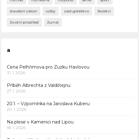
stavební zákon
volby
zastupitelstvo
školství
životní prostředí
žurnál
a
Cena Pelhřimova pro Zuzku Havlovou
31. 1. 2026
Příběh Albrechta z Valdštejnu
27. 1. 2026
20.1. – Vzpomínka na Jaroslava Kuberu
20. 1. 2026
Na plese v Kamenici nad Lipou
18. 1. 2026