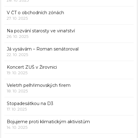
V ČT o obchodních zónách
27. 10. 2025
Na pozvání starosty ve vinařství
26. 10. 2025
Já vysávám – Roman senátoroval
22. 10. 2025
Koncert ZUŠ v Žirovnici
19. 10. 2025
Veletrh pelhřimovských firem
18. 10. 2025
Stopadesátkou na D3
17. 10. 2025
Bojujeme proti klimatickým aktivistům
14. 10. 2025