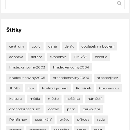
Štítky
centrum
covid
daně
deník
doplatek na bydlení
doprava
dotace
ekonomie
FM VŠE
historie
hradeckenoviny2003
hradeckenoviny2004
hradeckenoviny2005
hradeckenoviny2006
hradeczije.cz
JHMD
jhtv
koaliční jednání
Komínek
koronavirus
kultura
média
město
nežárka
náměstí
obchodní centrum
občan
park
parkování
Pelhřimov
podnikání
právo
příroda
rada
rozhlas
rozhledna
rozpočet
senát
sport