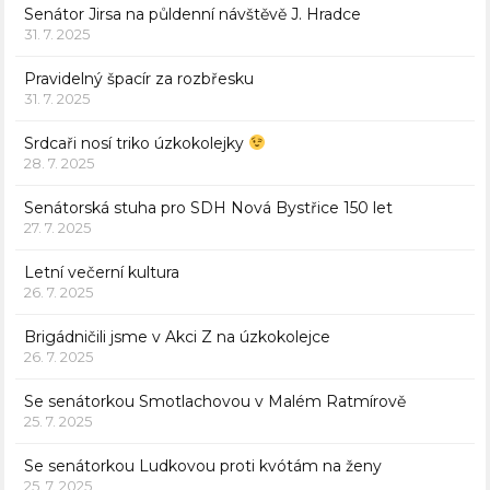
Senátor Jirsa na půldenní návštěvě J. Hradce
31. 7. 2025
Pravidelný špacír za rozbřesku
31. 7. 2025
Srdcaři nosí triko úzkokolejky
28. 7. 2025
Senátorská stuha pro SDH Nová Bystřice 150 let
27. 7. 2025
Letní večerní kultura
26. 7. 2025
Brigádničili jsme v Akci Z na úzkokolejce
26. 7. 2025
Se senátorkou Smotlachovou v Malém Ratmírově
25. 7. 2025
Se senátorkou Ludkovou proti kvótám na ženy
25. 7. 2025