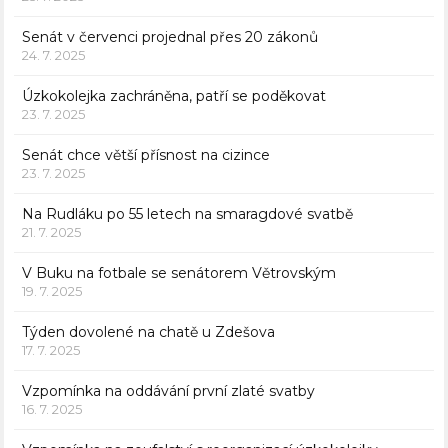
Senát v červenci projednal přes 20 zákonů
24. 7. 2025
Úzkokolejka zachráněna, patří se poděkovat
23. 7. 2025
Senát chce větší přísnost na cizince
23. 7. 2025
Na Rudláku po 55 letech na smaragdové svatbě
21. 7. 2025
V Buku na fotbale se senátorem Větrovským
19. 7. 2025
Týden dovolené na chatě u Zdešova
17. 7. 2025
Vzpomínka na oddávání první zlaté svatby
16. 7. 2025