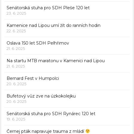
Senátorská stuha pro SDH Pleše 120 let
23. 6. 2025
Kamenice nad Lipou umí žít do ranních hodin
22. 6. 2025
Oslava 150 let SDH Pelhřimov
21. 6. 2025
Na startu MTB maratonu v Kamenici nad Lipou
21. 6. 2025
Bernard Fest v Humpolci
20. 6. 2025
Bufetový vůz zve na úzkokolejku
20. 6. 2025
Senátorská stuha pro SDH Rynárec 120 let
19. 6. 2025
Černej pták napravuje trauma z mládí