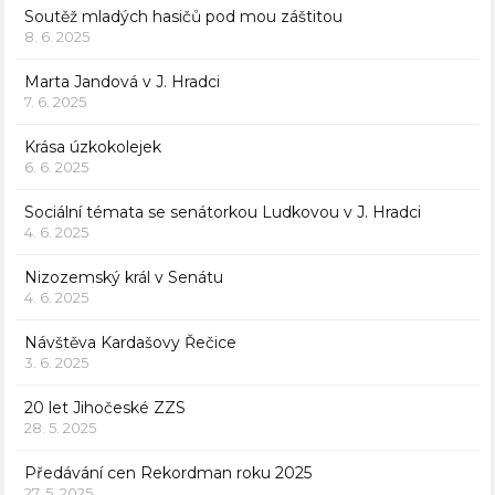
Soutěž mladých hasičů pod mou záštitou
8. 6. 2025
Marta Jandová v J. Hradci
7. 6. 2025
Krása úzkokolejek
6. 6. 2025
Sociální témata se senátorkou Ludkovou v J. Hradci
4. 6. 2025
Nizozemský král v Senátu
4. 6. 2025
Návštěva Kardašovy Řečice
3. 6. 2025
20 let Jihočeské ZZS
28. 5. 2025
Předávání cen Rekordman roku 2025
27. 5. 2025