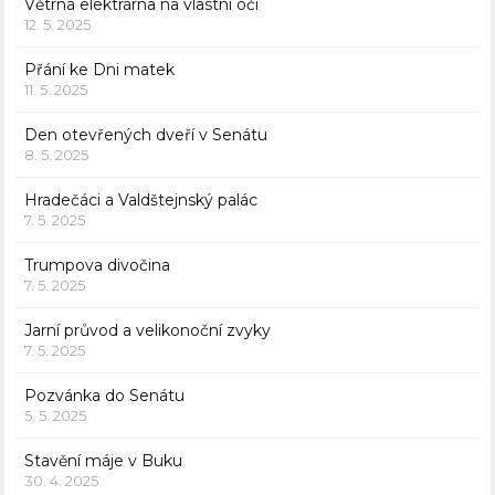
Větrná elektrárna na vlastní oči
12. 5. 2025
Přání ke Dni matek
11. 5. 2025
Den otevřených dveří v Senátu
8. 5. 2025
Hradečáci a Valdštejnský palác
7. 5. 2025
Trumpova divočina
7. 5. 2025
Jarní průvod a velikonoční zvyky
7. 5. 2025
Pozvánka do Senátu
5. 5. 2025
Stavění máje v Buku
30. 4. 2025