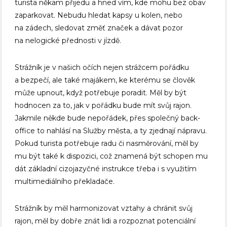
turista někam přijedu a hned vím, kde mohu bez obav
zaparkovat. Nebudu hledat kapsy u kolen, nebo
na zádech, sledovat změť značek a dávat pozor
na nelogické přednosti v jízdě.
Strážník je v našich očích nejen strážcem pořádku
a bezpečí, ale také majákem, ke kterému se člověk
může upnout, když potřebuje poradit. Měl by být
hodnocen za to, jak v pořádku bude mít svůj rajon.
Jakmile někde bude nepořádek, přes společný back-
office to nahlásí na Služby města, a ty zjednají nápravu.
Pokud turista potřebuje radu či nasměrování, měl by
mu být také k dispozici, což znamená být schopen mu
dát základní cizojazyčné instrukce třeba i s využitím
multimediálního překladače.
Strážník by měl harmonizovat vztahy a chránit svůj
rajon, měl by dobře znát lidi a rozpoznat potenciální