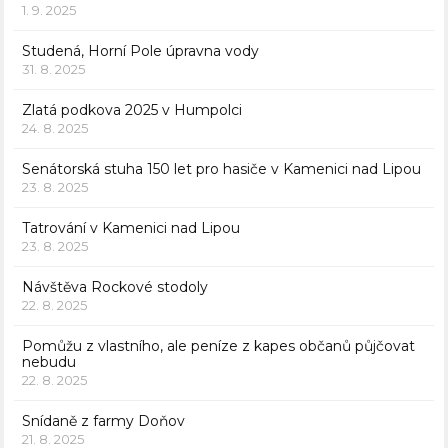
1. 9. 2025
Studená, Horní Pole úpravna vody
31. 8. 2025
Zlatá podkova 2025 v Humpolci
24. 8. 2025
Senátorská stuha 150 let pro hasiče v Kamenici nad Lipou
23. 8. 2025
Tatrování v Kamenici nad Lipou
23. 8. 2025
Návštěva Rockové stodoly
22. 8. 2025
Pomůžu z vlastního, ale peníze z kapes občanů půjčovat
nebudu
22. 8. 2025
Snídaně z farmy Doňov
21. 8. 2025