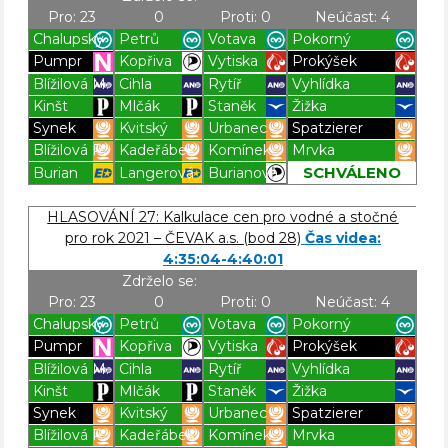
Pro: 23
0
Proti: 0
Neúčast: 4
Chalupský
Petrů
Votava
Pokorný
Pumpr
Kopřiva
Vytiska
Prokýšek
Blížilová M.
Cihla
Rytíř
Vyhlídka
Kinšt
Mlčák
Staněk
Žižka
Synek
Kvitský
Urbanec
Spatzierer
Blížilová P.
Kadeřábek
Komínek
Mrvka
SCHVÁLENO
Burian
Langerová
Burianová
Blížilová P
Blížilová P
Blížilová P
Blížilová P
HLASOVÁNÍ 27: Kalkulace cen pro vodné a stočné
pro rok 2021 – ČEVAK a.s. (bod 28)
Čas videa:
4:35:04-4:40:01
Zdrželo se:
Pro: 23
0
Proti: 0
Neúčast: 4
Chalupský
Petrů
Votava
Pokorný
Pumpr
Kopřiva
Vytiska
Prokýšek
Blížilová M.
Cihla
Rytíř
Vyhlídka
Kinšt
Mlčák
Staněk
Žižka
Synek
Kvitský
Urbanec
Spatzierer
Blížilová P.
Kadeřábek
Komínek
Mrvka