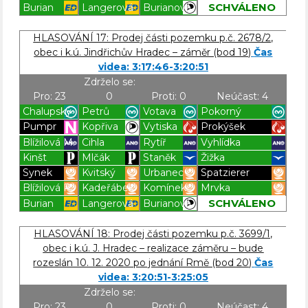
SCHVÁLENO
Burian
Langerová
Burianová
Blížilová P
Blížilová P
Blížilová P
Blížilová P
HLASOVÁNÍ 17: Prodej části pozemku p.č. 2678/2,
obec i k.ú. Jindřichův Hradec – záměr (bod 19)
Čas
videa: 3:17:46-3:20:51
Zdrželo se:
Pro: 23
0
Proti: 0
Neúčast: 4
Chalupský
Petrů
Votava
Pokorný
Pumpr
Kopřiva
Vytiska
Prokýšek
Blížilová M.
Cihla
Rytíř
Vyhlídka
Kinšt
Mlčák
Staněk
Žižka
Synek
Kvitský
Urbanec
Spatzierer
Blížilová P.
Kadeřábek
Komínek
Mrvka
SCHVÁLENO
Burian
Langerová
Burianová
Blížilová P
Blížilová P
Blížilová P
Blížilová P
HLASOVÁNÍ 18: Prodej části pozemku p.č. 3699/1,
obec i k.ú. J. Hradec – realizace záměru – bude
rozeslán 10. 12. 2020 po jednání Rmě (bod 20)
Čas
videa: 3:20:51-3:25:05
Zdrželo se:
Pro: 23
0
Proti: 0
Neúčast: 4