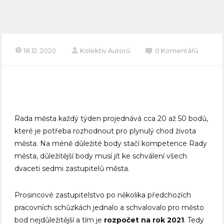
18.12. 2020
Kolektiv Autorů
0 Komentářů
Rada města každý týden projednává cca 20 až 50 bodů,
které je potřeba rozhodnout pro plynulý chod života
města. Na méně důležité body stačí kompetence Rady
města, důležitější body musí jít ke schválení všech
dvaceti sedmi zastupitelů města.
Prosincové zastupitelstvo po několika předchozích
pracovních schůzkách jednalo a schvalovalo pro město
bod nejdůležitější a tím je
rozpočet na rok 2021
. Tedy