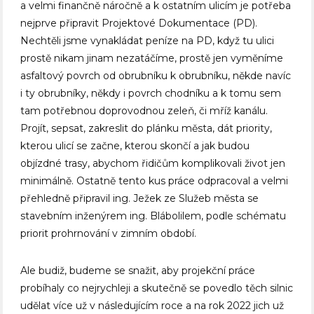
a velmi finančně náročně a k ostatním ulicím je potřeba
nejprve připravit Projektové Dokumentace (PD).
Nechtěli jsme vynakládat peníze na PD, když tu ulici
prostě nikam jinam nezatáčíme, prostě jen vyměníme
asfaltový povrch od obrubníku k obrubníku, někde navíc
i ty obrubníky, někdy i povrch chodníku a k tomu sem
tam potřebnou doprovodnou zeleň, či mříž kanálu.
Projít, sepsat, zakreslit do plánku města, dát priority,
kterou ulicí se začne, kterou skončí a jak budou
objízdné trasy, abychom řidičům komplikovali život jen
minimálně. Ostatně tento kus práce odpracoval a velmi
přehledně připravil ing. Ježek ze Služeb města se
stavebním inženýrem ing. Blábolilem, podle schématu
priorit prohrnování v zimním období.
Ale budiž, budeme se snažit, aby projekční práce
probíhaly co nejrychleji a skutečně se povedlo těch silnic
udělat více už v následujícím roce a na rok 2022 jich už