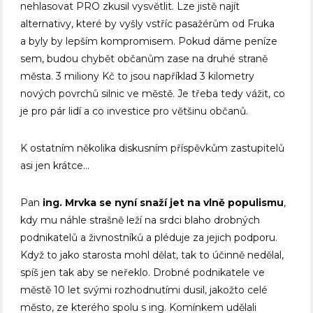
nehlasovat PRO zkusil vysvětlit. Lze jistě najít
alternativy, které by vyšly vstříc pasažérům od Fruka
a byly by lepším kompromisem. Pokud dáme peníze
sem, budou chybět občanům zase na druhé straně
města. 3 miliony Kč to jsou například 3 kilometry
nových povrchů silnic ve městě. Je třeba tedy vážit, co
je pro pár lidí a co investice pro většinu občanů.
K ostatním několika diskusním příspěvkům zastupitelů
asi jen krátce…
Pan
ing. Mrvka se nyní snaží jet na vlně populismu
,
kdy mu náhle strašně leží na srdci blaho drobných
podnikatelů a živnostníků a pléduje za jejich podporu.
Když to jako starosta mohl dělat, tak to účinně nedělal,
spíš jen tak aby se neřeklo. Drobné podnikatele ve
městě 10 let svými rozhodnutími dusil, jakožto celé
město, ze kterého spolu s ing. Komínkem udělali