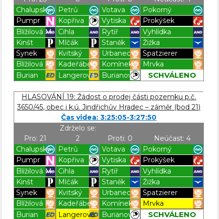
Chalupský
Petrů
Votava
Pokorný
Pumpr
Kopřiva
Vytiska
Prokýšek
Blížilová M.
Cihla
Rytíř
Vyhlídka
Kinšt
Mlčák
Staněk
Žižka
Synek
Kvitský
Urbanec
Spatzierer
Blížilová P.
Kadeřábek
Komínek
Mrvka
SCHVÁLENO
Burian
Langerová
Burianová
Blížilová P
Blížilová P
Blížilová P
Blížilová P
HLASOVÁNÍ 19: Žádost o prodej části pozemku p.č.
3650/45, obec i k.ú. Jindřichův Hradec – záměr (bod 21)
Čas videa: 3:25:05-3:27:50
Zdrželo se:
Pro: 21
2
Proti: 0
Neúčast: 4
Chalupský
Petrů
Votava
Pokorný
Pumpr
Kopřiva
Vytiska
Prokýšek
Blížilová M.
Cihla
Rytíř
Vyhlídka
Kinšt
Mlčák
Staněk
Žižka
Synek
Kvitský
Urbanec
Spatzierer
Blížilová P.
Kadeřábek
Komínek
Mrvka
SCHVÁLENO
Burian
Langerová
Burianová