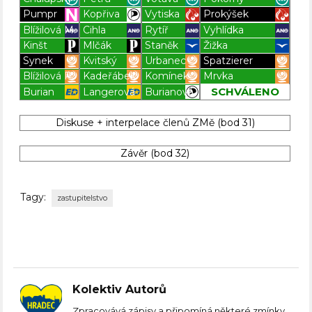
Pumpr
Kopřiva
Vytiska
Prokýšek
Blížilová M.
Cihla
Rytíř
Vyhlídka
Kinšt
Mlčák
Staněk
Žižka
Synek
Kvitský
Urbanec
Spatzierer
Blížilová P.
Kadeřábek
Komínek
Mrvka
SCHVÁLENO
Burian
Langerová
Burianová
Blížilová P
Blížilová P
Blížilová P
Blížilová P
Diskuse + interpelace členů ZMě (bod 31)
Blížilová P
Blížilová P
Blížilová P
Blížilová P
Závěr (bod 32)
Tagy:
zastupitelstvo
Kolektiv Autorů
Zpracovává zápisy a připomíná některé zmínky