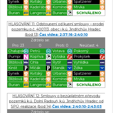
Synek
Kvitský
Urbanec
Spatzierer
Blížilová P.
Kadeřábek
Komínek
Mrvka
SCHVÁLENO
Burian
Langerová
Burianová
Blížilová P
Blížilová P
Blížilová P
Blížilová P
HLASOVÁNÍ 11: Odstoupení od kupní smlouvy – prodej
pozemku p.č. 4007/3, obec i k.ú. Jindřichův Hradec
(bod 13)
Čas videa: 2:37:16-2:40:10
Zdrželo se:
Pro: 23
0
Proti: 0
Neúčast: 4
Chalupský
Petrů
Votava
Pokorný
Pumpr
Kopřiva
Vytiska
Prokýšek
Blížilová M.
Cihla
Rytíř
Vyhlídka
Kinšt
Mlčák
Staněk
Žižka
Synek
Kvitský
Urbanec
Spatzierer
Blížilová P.
Kadeřábek
Komínek
Mrvka
SCHVÁLENO
Burian
Langerová
Burianová
Blížilová P
Blížilová P
Blížilová P
Blížilová P
HLASOVÁNÍ 12: Smlouvy o bezúplatném převodu
pozemků k.ú. Dolní Radouň, k.ú. Jindřichův Hradec od
SPÚ -realizace (bod 14)
Čas videa: 2:40:10-2:43:03
Zdrželo se: