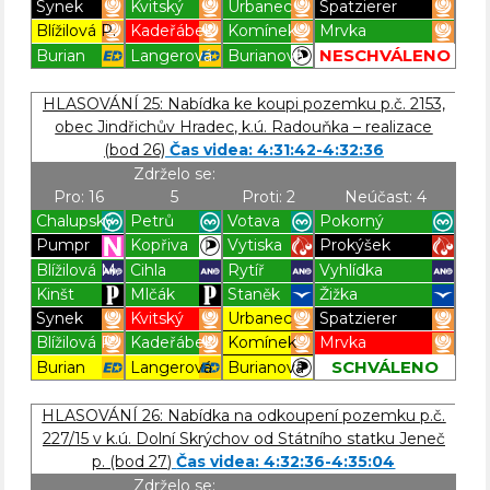
Synek
Kvitský
Urbanec
Spatzierer
Blížilová P.
Kadeřábek
Komínek
Mrvka
NESCHVÁLENO
Burian
Langerová
Burianová
Blížilová P
Blížilová P
Blížilová P
Blížilová P
HLASOVÁNÍ 25: Nabídka ke koupi pozemku p.č. 2153,
obec Jindřichův Hradec, k.ú. Radouňka – realizace
(bod 26)
Čas videa: 4:31:42-4:32:36
Zdrželo se:
Pro: 16
5
Proti: 2
Neúčast: 4
Chalupský
Petrů
Votava
Pokorný
Pumpr
Kopřiva
Vytiska
Prokýšek
Blížilová M.
Cihla
Rytíř
Vyhlídka
Kinšt
Mlčák
Staněk
Žižka
Synek
Kvitský
Urbanec
Spatzierer
Blížilová P.
Kadeřábek
Komínek
Mrvka
SCHVÁLENO
Burian
Langerová
Burianová
Blížilová P
Blížilová P
Blížilová P
Blížilová P
HLASOVÁNÍ 26: Nabídka na odkoupení pozemku p.č.
227/15 v k.ú. Dolní Skrýchov od Státního statku Jeneč
p. (bod 27)
Čas videa: 4:32:36-4:35:04
Zdrželo se: