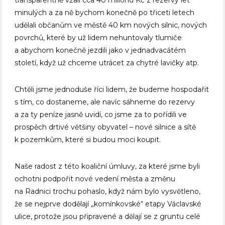
transparentně vzali cca 40 milionů Kč z rezervy let
minulých a za ně bychom konečně po třiceti letech
udělali občanům ve městě 40 km nových silnic, nových
povrchů, které by už lidem nehuntovaly tlumiče
a abychom konečně jezdili jako v jednadvacátém
století, když už chceme utrácet za chytré lavičky atp.
Chtěli jsme jednoduše říci lidem, že budeme hospodařit
s tím, co dostaneme, ale navíc sáhneme do rezervy
a za ty peníze jasně uvidí, co jsme za to pořídili ve
prospěch drtivé většiny obyvatel – nové silnice a sítě
k pozemkům, které si budou moci koupit.
Naše radost z této koaliční úmluvy, za které jsme byli
ochotni podpořit nové vedení města a změnu
na Radnici trochu pohaslo, když nám bylo vysvětleno,
že se nejprve dodělají „komínkovské“ etapy Václavské
ulice, protože jsou připravené a dělají se z gruntu celé