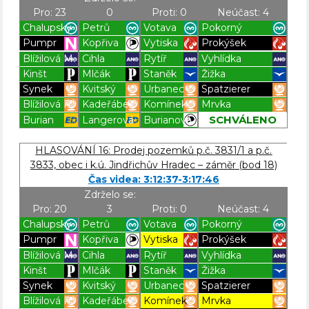
Pro: 23
0
Proti: 0
Neúčast: 4
Chalupský
Petrů
Votava
Pokorný
Pumpr
Kopřiva
Vytiska
Prokýšek
Blížilová M.
Cihla
Rytíř
Vyhlídka
Kinšt
Mlčák
Staněk
Žižka
Synek
Kvitský
Urbanec
Spatzierer
Blížilová P.
Kadeřábek
Komínek
Mrvka
SCHVÁLENO
Burian
Langerová
Burianová
Blížilová P
Blížilová P
Blížilová P
Blížilová P
HLASOVÁNÍ 16: Prodej pozemků p.č. 3831/1 a p.č.
3833, obec i k.ú. Jindřichův Hradec – záměr (bod 18)
Čas videa: 3:12:37-3:17:46
Zdrželo se:
Pro: 20
3
Proti: 0
Neúčast: 4
Chalupský
Petrů
Votava
Pokorný
Pumpr
Kopřiva
Vytiska
Prokýšek
Blížilová M.
Cihla
Rytíř
Vyhlídka
Kinšt
Mlčák
Staněk
Žižka
Synek
Kvitský
Urbanec
Spatzierer
Blížilová P.
Kadeřábek
Komínek
Mrvka