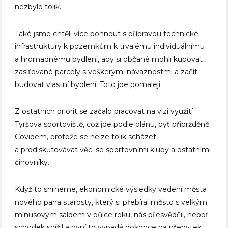
nezbylo tolik.
Také jsme chtěli více pohnout s přípravou technické
infrastruktury k pozemkům k trvalému individuálnímu
a hromadnému bydlení, aby si občané mohli kupovat
zasíťované parcely s veškerými návaznostmi a začít
budovat vlastní bydlení. Toto jde pomaleji.
Z ostatních priorit se začalo pracovat na vizi využití
Tyršova sportoviště, což jde podle plánu, byť přibržděně
Covidem, protože se nelze tolik scházet
a prodiskutovávat věci se sportovními kluby a ostatními
činovníky.
Když to shrneme, ekonomické výsledky vedení města
nového pana starosty, který si přebíral město s velkým
mínusovým saldem v půlce roku, nás přesvědčil, neboť
schodek snížil a nyní to vypadá dokonce na přebytek