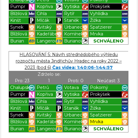
Pumpr
Kopřiva
Vytiska
Prokýšek
Blížilová M.
Cihla
Rytíř
Vyhlídka
Kinšt
Mlčák
Staněk
Žižka
Synek
Kvitský
Urbanec
Spatzierer
Blížilová P.
Kadeřábek
Komínek
Mrvka
SCHVÁLENO
Burian
Langerová
Burianová
Blížilová P
Blížilová P
Blížilová P
Blížilová P
HLASOVÁNÍ 5: Návrh střednědobého výhledu
rozpočtu města Jindřichův Hradec na roky 2022 –
2023 (bod 6)
Čas videa: 1:40:06-1:44:57
Zdrželo se:
Pro: 23
1
Proti: 0
Neúčast: 3
Chalupský
Petrů
Votava
Pokorný
Pumpr
Kopřiva
Vytiska
Prokýšek
Blížilová M.
Cihla
Rytíř
Vyhlídka
Kinšt
Mlčák
Staněk
Žižka
Synek
Kvitský
Urbanec
Spatzierer
Blížilová P.
Kadeřábek
Komínek
Mrvka
SCHVÁLENO
Burian
Langerová
Burianová
Blížilová P
Blížilová P
Blížilová P
Blížilová P