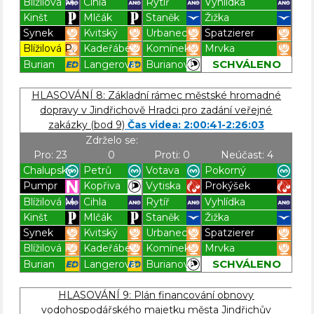
Blížilová M.
Cihla
Rytíř
Vyhlídka
Kinšt
Mlčák
Staněk
Žižka
Synek
Kvitský
Urbanec
Spatzierer
Blížilová P.
Kadeřábek
Komínek
Mrvka
SCHVÁLENO
Burian
Langerová
Burianová
Blížilová P
Blížilová P
Blížilová P
Blížilová P
HLASOVÁNÍ 8: Základní rámec městské hromadné
dopravy v Jindřichově Hradci pro zadání veřejné
zakázky (bod 9)
Čas videa: 2:00:41-2:26:03
Zdrželo se:
Pro: 23
0
Proti: 0
Neúčast: 4
Chalupský
Petrů
Votava
Pokorný
Pumpr
Kopřiva
Vytiska
Prokýšek
Blížilová M.
Cihla
Rytíř
Vyhlídka
Kinšt
Mlčák
Staněk
Žižka
Synek
Kvitský
Urbanec
Spatzierer
Blížilová P.
Kadeřábek
Komínek
Mrvka
SCHVÁLENO
Burian
Langerová
Burianová
Blížilová P
Blížilová P
Blížilová P
Blížilová P
HLASOVÁNÍ 9: Plán financování obnovy
vodohospodářského majetku města Jindřichův