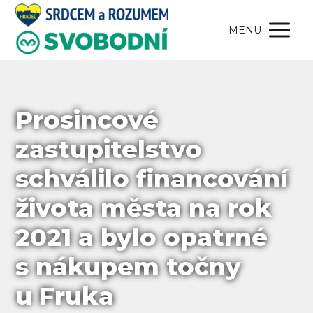
MENU
Prosincové
zastupitelstvo
schválilo financování
života města na rok
2021 a bylo opatrné
s nákupem točny
u Fruka