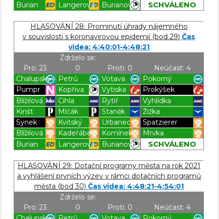
SCHVÁLENO
Burian
Langerová
Burianová
Blížilová P
Blížilová P
Blížilová P
Blížilová P
HLASOVÁNÍ 28: Prominutí úhrady nájemného
v souvislosti s koronavirovou epidemií (bod 29)
Čas
videa: 4:40:01-4:48:21
Zdrželo se:
Pro: 23
0
Proti: 0
Neúčast: 4
Chalupský
Petrů
Votava
Pokorný
Pumpr
Kopřiva
Vytiska
Prokýšek
Blížilová M.
Cihla
Rytíř
Vyhlídka
Kinšt
Mlčák
Staněk
Žižka
Synek
Kvitský
Urbanec
Spatzierer
Blížilová P.
Kadeřábek
Komínek
Mrvka
SCHVÁLENO
Burian
Langerová
Burianová
Blížilová P
Blížilová P
Blížilová P
Blížilová P
HLASOVÁNÍ 29: Dotační programy města na rok 2021
a vyhlášení prvních výzev v rámci dotačních programů
města (bod 30)
Čas videa: 4:48:21-4:54:01
Zdrželo se:
Pro: 23
0
Proti: 0
Neúčast: 4
Chalupský
Petrů
Votava
Pokorný