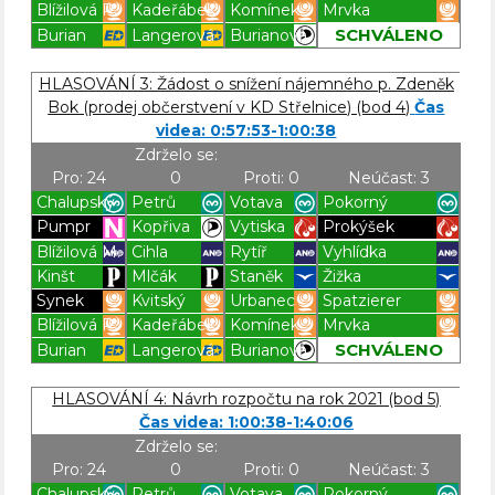
Blížilová P.
Kadeřábek
Komínek
Mrvka
SCHVÁLENO
Burian
Langerová
Burianová
Blížilová P
Blížilová P
Blížilová P
Blížilová P
HLASOVÁNÍ 3: Žádost o snížení nájemného p. Zdeněk
Bok (prodej občerstvení v KD Střelnice) (bod 4)
Čas
videa: 0:57:53-1:00:38
Zdrželo se:
Pro: 24
0
Proti: 0
Neúčast: 3
Chalupský
Petrů
Votava
Pokorný
Pumpr
Kopřiva
Vytiska
Prokýšek
Blížilová M.
Cihla
Rytíř
Vyhlídka
Kinšt
Mlčák
Staněk
Žižka
Synek
Kvitský
Urbanec
Spatzierer
Blížilová P.
Kadeřábek
Komínek
Mrvka
SCHVÁLENO
Burian
Langerová
Burianová
Blížilová P
Blížilová P
Blížilová P
Blížilová P
HLASOVÁNÍ 4: Návrh rozpočtu na rok 2021 (bod 5)
Čas videa: 1:00:38-1:40:06
Zdrželo se:
Pro: 24
0
Proti: 0
Neúčast: 3
Chalupský
Petrů
Votava
Pokorný