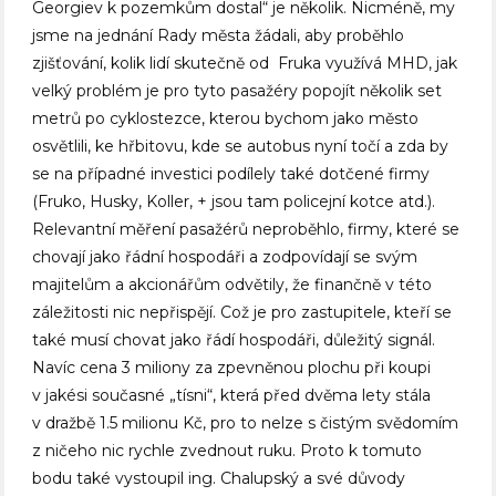
Georgiev k pozemkům dostal“ je několik. Nicméně, my
jsme na jednání Rady města žádali, aby proběhlo
zjišťování, kolik lidí skutečně od Fruka využívá MHD, jak
velký problém je pro tyto pasažéry popojít několik set
metrů po cyklostezce, kterou bychom jako město
osvětlili, ke hřbitovu, kde se autobus nyní točí a zda by
se na případné investici podílely také dotčené firmy
(Fruko, Husky, Koller, + jsou tam policejní kotce atd.).
Relevantní měření pasažérů neproběhlo, firmy, které se
chovají jako řádní hospodáři a zodpovídají se svým
majitelům a akcionářům odvětily, že finančně v této
záležitosti nic nepřispějí. Což je pro zastupitele, kteří se
také musí chovat jako řádí hospodáři, důležitý signál.
Navíc cena 3 miliony za zpevněnou plochu při koupi
v jakési současné „tísni“, která před dvěma lety stála
v dražbě 1.5 milionu Kč, pro to nelze s čistým svědomím
z ničeho nic rychle zvednout ruku. Proto k tomuto
bodu také vystoupil ing. Chalupský a své důvody