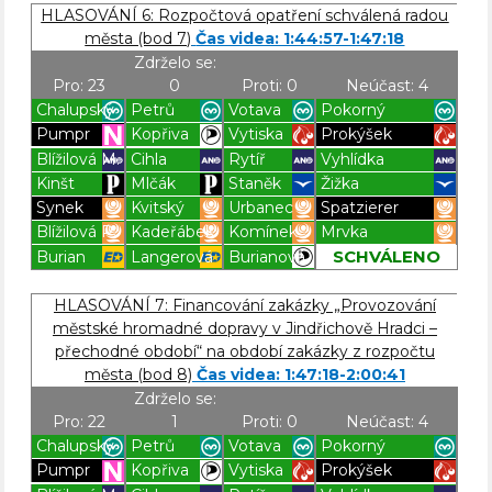
HLASOVÁNÍ 6: Rozpočtová opatření schválená radou
města (bod 7)
Čas videa: 1:44:57-1:47:18
Zdrželo se:
Pro: 23
0
Proti: 0
Neúčast: 4
Chalupský
Petrů
Votava
Pokorný
Pumpr
Kopřiva
Vytiska
Prokýšek
Blížilová M.
Cihla
Rytíř
Vyhlídka
Kinšt
Mlčák
Staněk
Žižka
Synek
Kvitský
Urbanec
Spatzierer
Blížilová P.
Kadeřábek
Komínek
Mrvka
SCHVÁLENO
Burian
Langerová
Burianová
Blížilová P
Blížilová P
Blížilová P
Blížilová P
HLASOVÁNÍ 7: Financování zakázky „Provozování
městské hromadné dopravy v Jindřichově Hradci –
přechodné období“ na období zakázky z rozpočtu
města (bod 8)
Čas videa: 1:47:18-2:00:41
Zdrželo se:
Pro: 22
1
Proti: 0
Neúčast: 4
Chalupský
Petrů
Votava
Pokorný
Pumpr
Kopřiva
Vytiska
Prokýšek