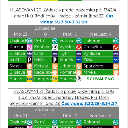
Blížilová P
Blížilová P
Blížilová P
Blížilová P
HLASOVÁNÍ 20: Žádost o prodej pozemku p.č. 1342/4,
obec i k.ú. Jindřichův Hradec – záměr (bod 22)
Čas
videa: 3:27:50-3:32:28
Zdrželo se:
Pro: 23
0
Proti: 0
Neúčast: 4
Chalupský
Petrů
Votava
Pokorný
Pumpr
Kopřiva
Vytiska
Prokýšek
Blížilová M.
Cihla
Rytíř
Vyhlídka
Kinšt
Mlčák
Staněk
Žižka
Synek
Kvitský
Urbanec
Spatzierer
Blížilová P.
Kadeřábek
Komínek
Mrvka
SCHVÁLENO
Burian
Langerová
Burianová
Blížilová P
Blížilová P
Blížilová P
Blížilová P
HLASOVÁNÍ 21: Žádost o prodej pozemků p.č. 13/8
a p.č. 242/2, obec Jindřichův Hradec, k.ú. Dolní
Skrýchov -záměr (bod 23)
Čas videa: 3:32:28-3:34:27
Zdrželo se:
Pro: 21
2
Proti: 0
Neúčast: 4
Chalupský
Petrů
Votava
Pokorný