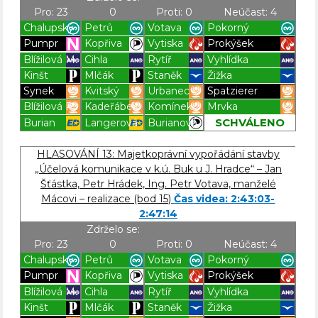
Pro: 23
0
Proti: 0
Neúčast: 4
Chalupský
Petrů
Votava
Pokorný
Pumpr
Kopřiva
Vytiska
Prokýšek
Blížilová M.
Cihla
Rytíř
Vyhlídka
Kinšt
Mlčák
Staněk
Žižka
Synek
Kvitský
Urbanec
Spatzierer
Blížilová P.
Kadeřábek
Komínek
Mrvka
SCHVÁLENO
Burian
Langerová
Burianová
Blížilová P
Blížilová P
Blížilová P
Blížilová P
HLASOVÁNÍ 13: Majetkoprávní vypořádání stavby
„Účelová komunikace v k.ú. Buk u J. Hradce“ – Jan
Šťástka, Petr Hrádek, Ing. Petr Votava, manželé
Mácovi – realizace (bod 15)
Čas videa: 2:43:03-
2:47:14
Zdrželo se:
Pro: 23
0
Proti: 0
Neúčast: 4
Chalupský
Petrů
Votava
Pokorný
Pumpr
Kopřiva
Vytiska
Prokýšek
Blížilová M.
Cihla
Rytíř
Vyhlídka
Kinšt
Mlčák
Staněk
Žižka