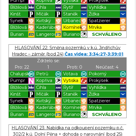
Pumpr
Kopřiva
Vytiska
Prokýšek
Blížilová M.
Cihla
Rytíř
Vyhlídka
Kinšt
Mlčák
Staněk
Žižka
Synek
Kvitský
Urbanec
Spatzierer
Blížilová P.
Kadeřábek
Komínek
Mrvka
SCHVÁLENO
Burian
Langerová
Burianová
Blížilová P
Blížilová P
Blížilová P
Blížilová P
HLASOVÁNÍ 22: Směna pozemků v k.ú. Jindřichův
Hradec – záměr (bod 24)
Čas videa: 3:34:27-3:39:01
Zdrželo se:
Pro: 22
1
Proti: 0
Neúčast: 4
Chalupský
Petrů
Votava
Pokorný
Pumpr
Kopřiva
Vytiska
Prokýšek
Blížilová M.
Cihla
Rytíř
Vyhlídka
Kinšt
Mlčák
Staněk
Žižka
Synek
Kvitský
Urbanec
Spatzierer
Blížilová P.
Kadeřábek
Komínek
Mrvka
SCHVÁLENO
Burian
Langerová
Burianová
Blížilová P
Blížilová P
Blížilová P
Blížilová P
HLASOVÁNÍ 23: Nabídka na odkoupení pozemku p.č.
302/2 k.ú. Dolní Pěna + dohoda o narovnání (bod 25)