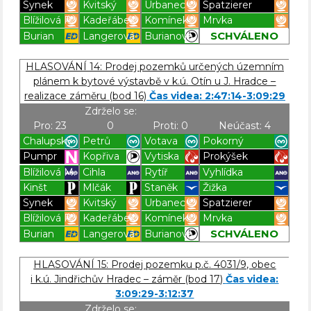
Synek
Kvitský
Urbanec
Spatzierer
Blížilová P.
Kadeřábek
Komínek
Mrvka
SCHVÁLENO
Burian
Langerová
Burianová
Blížilová P
Blížilová P
Blížilová P
Blížilová P
HLASOVÁNÍ 14: Prodej pozemků určených územním
plánem k bytové výstavbě v k.ú. Otín u J. Hradce –
realizace záměru (bod 16)
Čas videa: 2:47:14-3:09:29
Zdrželo se:
Pro: 23
0
Proti: 0
Neúčast: 4
Chalupský
Petrů
Votava
Pokorný
Pumpr
Kopřiva
Vytiska
Prokýšek
Blížilová M.
Cihla
Rytíř
Vyhlídka
Kinšt
Mlčák
Staněk
Žižka
Synek
Kvitský
Urbanec
Spatzierer
Blížilová P.
Kadeřábek
Komínek
Mrvka
SCHVÁLENO
Burian
Langerová
Burianová
Blížilová P
Blížilová P
Blížilová P
Blížilová P
HLASOVÁNÍ 15: Prodej pozemku p.č. 4031/9, obec
i k.ú. Jindřichův Hradec – záměr (bod 17)
Čas videa:
3:09:29-3:12:37
Zdrželo se: