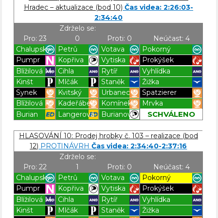
Hradec – aktualizace (bod 10)
Čas videa: 2:26:03-
2:34:40
Zdrželo se:
Pro: 23
0
Proti: 0
Neúčast: 4
Chalupský
Petrů
Votava
Pokorný
Pumpr
Kopřiva
Vytiska
Prokýšek
Blížilová M.
Cihla
Rytíř
Vyhlídka
Kinšt
Mlčák
Staněk
Žižka
Synek
Kvitský
Urbanec
Spatzierer
Blížilová P.
Kadeřábek
Komínek
Mrvka
SCHVÁLENO
Burian
Langerová
Burianová
Blížilová P
Blížilová P
Blížilová P
Blížilová P
HLASOVÁNÍ 10: Prodej hrobky č. 103 – realizace (bod
12)
PROTINÁVRH
Čas videa: 2:34:40-2:37:16
Zdrželo se:
Pro: 22
1
Proti: 0
Neúčast: 4
Chalupský
Petrů
Votava
Pokorný
Pumpr
Kopřiva
Vytiska
Prokýšek
Blížilová M.
Cihla
Rytíř
Vyhlídka
Kinšt
Mlčák
Staněk
Žižka