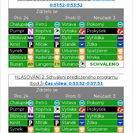
0:51:52-0:53:52
Zdrželo se:
Pro: 24
0
Proti: 0
Neúčast: 3
Chalupský
Petrů
Votava
Pokorný
Pumpr
Kopřiva
Vytiska
Prokýšek
Blížilová M.
Cihla
Rytíř
Vyhlídka
Kinšt
Mlčák
Staněk
Žižka
Synek
Kvitský
Urbanec
Spatzierer
Blížilová P.
Kadeřábek
Komínek
Mrvka
SCHVÁLENO
Burian
Langerová
Burianová
Blížilová P
Blížilová P
Blížilová P
Blížilová P
HLASOVÁNÍ 2: Schválení předloženého programu
(bod 3)
Čas videa: 0:53:52-0:57:53
Zdrželo se:
Pro: 24
0
Proti: 0
Neúčast: 3
Chalupský
Petrů
Votava
Pokorný
Pumpr
Kopřiva
Vytiska
Prokýšek
Blížilová M.
Cihla
Rytíř
Vyhlídka
Kinšt
Mlčák
Staněk
Žižka
Synek
Kvitský
Urbanec
Spatzierer