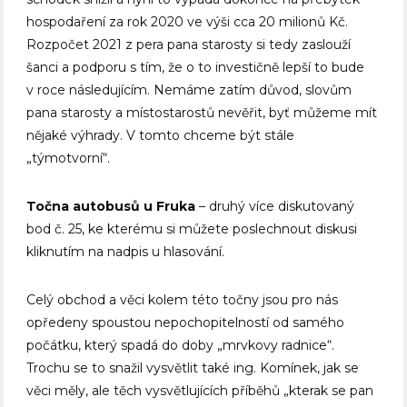
hospodaření za rok 2020 ve výši cca 20 milionů Kč.
Rozpočet 2021 z pera pana starosty si tedy zaslouží
šanci a podporu s tím, že o to investičně lepší to bude
v roce následujícím. Nemáme zatím důvod, slovům
pana starosty a místostarostů nevěřit, byť můžeme mít
nějaké výhrady. V tomto chceme být stále
„týmotvorní“.
Točna autobusů u Fruka
– druhý více diskutovaný
bod č. 25, ke kterému si můžete poslechnout diskusi
kliknutím na nadpis u hlasování.
Celý obchod a věci kolem této točny jsou pro nás
opředeny spoustou nepochopitelností od samého
počátku, který spadá do doby „mrvkovy radnice“.
Trochu se to snažil vysvětlit také ing. Komínek, jak se
věci měly, ale těch vysvětlujících příběhů „kterak se pan