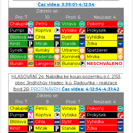
Čas videa: 3:39:01-4:12:54
Zdrželo se:
Pro: 7
10
Proti: 6
Neúčast: 4
Chalupský
Petrů
Votava
Pokorný
Pumpr
Kopřiva
Vytiska
Prokýšek
Blížilová M.
Cihla
Rytíř
Vyhlídka
Kinšt
Mlčák
Staněk
Žižka
Synek
Kvitský
Urbanec
Spatzierer
Blížilová P.
Kadeřábek
Komínek
Mrvka
NESCHVÁLENO
Burian
Langerová
Burianová
Blížilová P
Blížilová P
Blížilová P
Blížilová P
HLASOVÁNÍ 24: Nabídka ke koupi pozemku p.č. 2153,
obec Jindřichův Hradec, k.ú. Radouňka – realizace
(bod 26)
PROTINÁVRH
Čas videa: 4:12:54-4:31:42
Zdrželo se:
Pro: 7
9
Proti: 7
Neúčast: 4
Chalupský
Petrů
Votava
Pokorný
Pumpr
Kopřiva
Vytiska
Prokýšek
Blížilová M.
Cihla
Rytíř
Vyhlídka
Kinšt
Mlčák
Staněk
Žižka