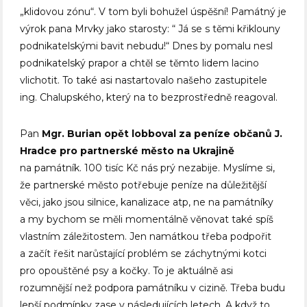
„klidovou zónu“. V tom byli bohužel úspěšní! Památný je
výrok pana Mrvky jako starosty: “ Já se s těmi křiklouny
podnikatelskými bavit nebudu!“ Dnes by pomalu nesl
podnikatelský prapor a chtěl se těmto lidem lacino
vlichotit. To také asi nastartovalo našeho zastupitele
ing. Chalupského, který na to bezprostředně reagoval.
Pan
Mgr. Burian opět lobboval za peníze občanů J.
Hradce pro partnerské město na Ukrajině
na památník. 100 tisíc Kč nás prý nezabije. Myslíme si,
že partnerské město potřebuje peníze na důležitější
věci, jako jsou silnice, kanalizace atp, ne na památníky
a my bychom se měli momentálně věnovat také spíš
vlastním záležitostem. Jen namátkou třeba podpořit
a začít řešit narůstající problém se záchytnými kotci
pro opouštěné psy a kočky. To je aktuálně asi
rozumnější než podpora památníku v cizině. Třeba budu
lepší podmínky zase v následujících letech. A když to