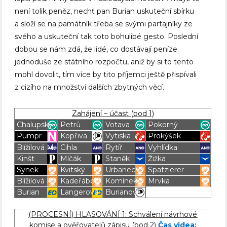
není tolik peněz, nechť pan Burian uskuteční sbírku
a složí se na památník třeba se svými partajníky ze
svého a uskuteční tak toto bohulibé gesto. Poslední
dobou se nám zdá, že lidé, co dostávají peníze
jednoduše ze státního rozpočtu, aniž by si to tento
mohl dovolit, tím více by tito příjemci ještě přispívali
z cizího na množství dalších zbytných věcí.
Zahájení – účast (bod 1)
Chalupský
Petrů
Votava
Pokorný
Pumpr
Kopřiva
Vytiska
Prokýšek
Blížilová M.
Cihla
Rytíř
Vyhlídka
Kinšt
Mlčák
Staněk
Žižka
Synek
Kvitský
Urbanec
Spatzierer
Blížilová P.
Kadeřábek
Komínek
Mrvka
Burian
Langerová
Burianová
Blížilová P
Blížilová P
Blížilová P
Blížilová P
(PROCESNÍ) HLASOVÁNÍ 1: Schválení návrhové
komise a ověřovatelů zápisu (bod 2)
Čas videa: