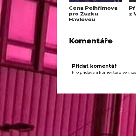
Cena Pelhřimova
Př
pro Zuzku
z 
Havlovou
Komentáře
Přidat komentář
Pro přidávání komentářů se mus