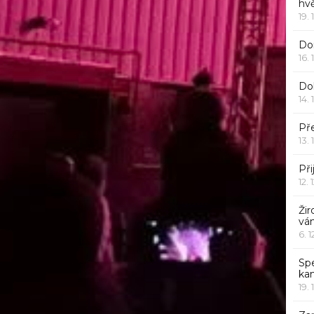
hv
19. 
Dor
16. 
Do
14. 
Pře
13. 
Při
12. 
Žir
vá
6. 
Sp
ka
19. 