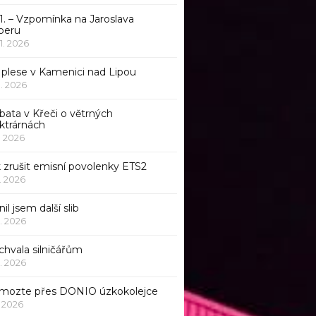
1. – Vzpomínka na Jaroslava
beru
 1. 2026
 plese v Kamenici nad Lipou
 1. 2026
bata v Křeči o větrných
ktrárnách
1. 2026
 zrušit emisní povolenky ETS2
1. 2026
nil jsem další slib
1. 2026
chvala silničářům
1. 2026
mozte přes DONIO úzkokolejce
1. 2026