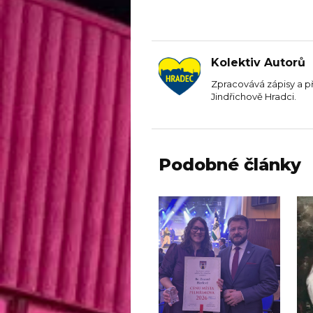
Kolektiv Autorů
Zpracovává zápisy a p
Jindřichově Hradci.
Podobné články