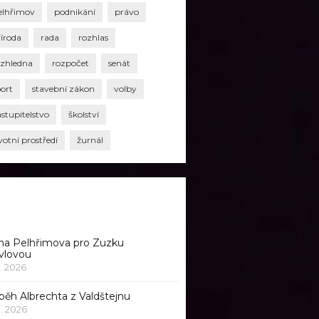
elhřimov
podnikání
právo
říroda
rada
rozhlas
ozhledna
rozpočet
senát
port
stavební zákon
volby
stupitelstvo
školství
votní prostředí
žurnál
na Pelhřimova pro Zuzku
vlovou
1. 2026
běh Albrechta z Valdštejnu
 1. 2026