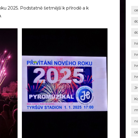
ku 2025. Podstatně šetrnější k přírodě a k
c
.
d
d
hi
h
h
h
J
K
m
n
o