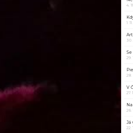
4. 1
Kd
1. 1
Art
30.
Se
29.
Pie
28.
V 
27.
Na 
26.
Já
22.