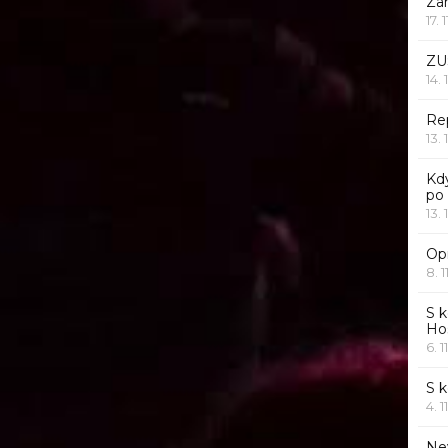
Za
17. 
ZU
14. 
Rep
13. 
Kd
po
13. 
Opr
8. 1
S k
Ho
6. 1
S 
4. 1
Ne