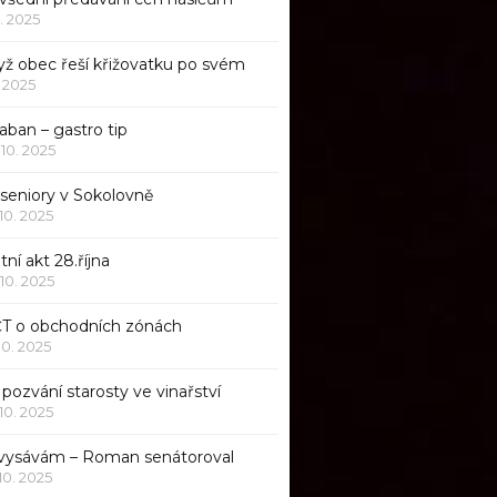
1. 2025
yž obec řeší křižovatku po svém
1. 2025
aban – gastro tip
 10. 2025
 seniory v Sokolovně
 10. 2025
tní akt 28.října
 10. 2025
ČT o obchodních zónách
 10. 2025
pozvání starosty ve vinařství
 10. 2025
 vysávám – Roman senátoroval
 10. 2025