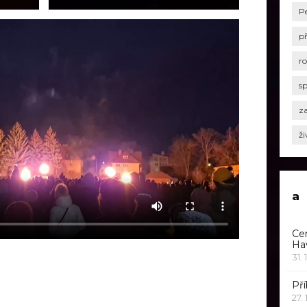
P
p
r
s
za
ži
a
Ce
Ha
31. 
Pří
27.