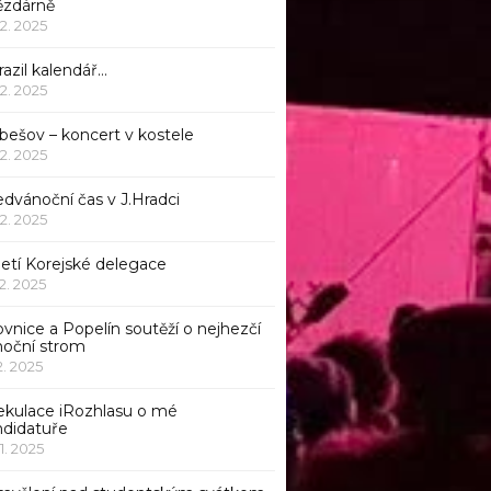
ězdárně
12. 2025
azil kalendář…
12. 2025
bešov – koncert v kostele
12. 2025
dvánoční čas v J.Hradci
12. 2025
jetí Korejské delegace
12. 2025
ovnice a Popelín soutěží o nejhezčí
noční strom
12. 2025
ekulace iRozhlasu o mé
ndidatuře
11. 2025