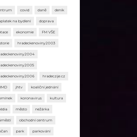
entrum
covid
daně
deník
oplatek na bydlení
doprava
otace
ekonomie
FM VŠE
storie
hradeckenoviny2003
radeckenoviny2004
radeckenoviny2005
radeckenoviny2006
hradeczije.cz
HMD
jhtv
koaliční jednání
omínek
koronavirus
kultura
édia
město
nežárka
áměstí
obchodní centrum
bčan
park
parkování