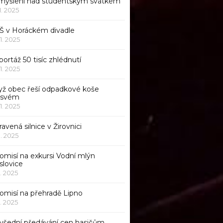
myšlení nad studentským svátkem
11. 2025
Š v Horáckém divadle
11. 2025
ortáž 50 tisíc zhlédnutí
11. 2025
yž obec řeší odpadkové koše
 svém
11. 2025
avená silnice v Žirovnici
1. 2025
omisí na exkursi Vodní mlýn
slovice
1. 2025
komisí na přehradě Lipno
1. 2025
všední předávání cen hasičům