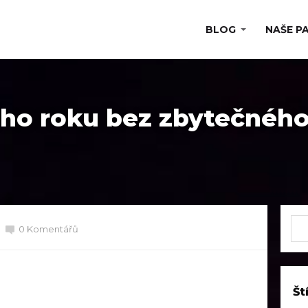
BLOG
NAŠE P
ého roku bez zbytečnéh
0 Komentářů
Št