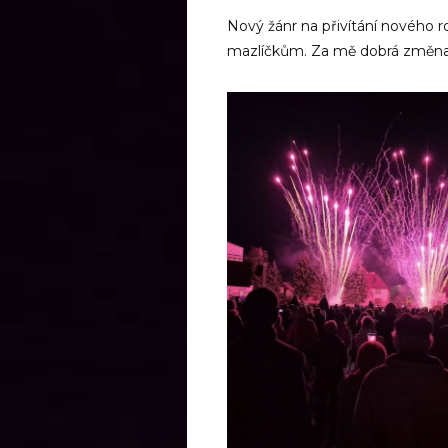
Nový žánr na přivítání nového ro
mazlíčkům. Za mě dobrá změna