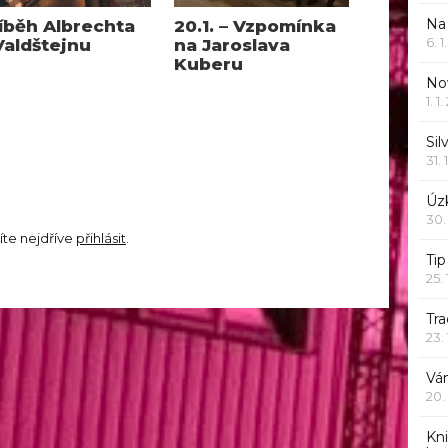
Na
íběh Albrechta
20.1. – Vzpomínka
6. 
Valdštejnu
na Jaroslava
Kuberu
Nov
1. 1
Sil
31. 
Úzk
30.
íte nejdříve
přihlásit
.
Ti
25.
Tr
23.
Vá
20.
Kn