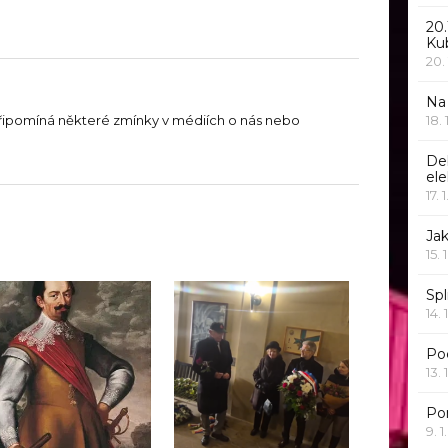
20.
Ku
20.
Na
18.
řipomíná některé zmínky v médiích o nás nebo
De
ele
17. 
Jak
15. 
Spl
14. 
Po
13. 
Po
9. 