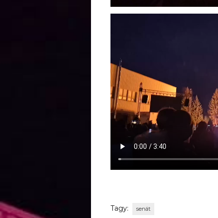
Tagy:
senát