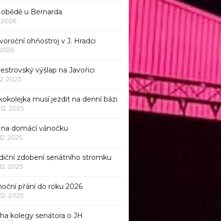
 obědě u Bernarda
1. 2026
oroční ohňostroj v J. Hradci
. 2026
vestrovský výšlap na Javořici
12. 2025
okolejka musí jezdit na denní bázi
 12. 2025
p na domácí vánočku
 12. 2025
adiční zdobení senátního stromku
 12. 2025
noční přání do roku 2026
 12. 2025
iha kolegy senátora o JH