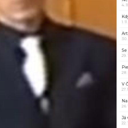
4. 1
Kd
1. 1
Art
30.
Se
29.
Pie
28.
V 
27.
Na 
26.
Já
22.