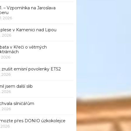
1. – Vzpomínka na Jaroslava
beru
 1. 2026
 plese v Kamenici nad Lipou
 1. 2026
bata v Křeči o větrných
ktrárnách
1. 2026
 zrušit emisní povolenky ETS2
1. 2026
nil jsem další slib
1. 2026
chvala silničářům
1. 2026
mozte přes DONIO úzkokolejce
1. 2026