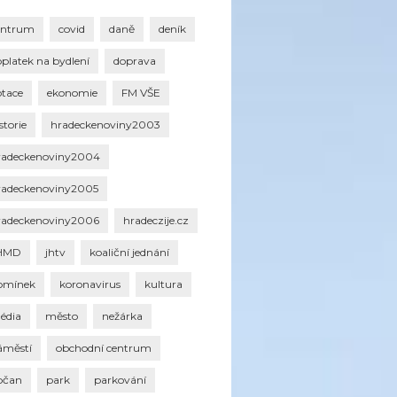
entrum
covid
daně
deník
oplatek na bydlení
doprava
otace
ekonomie
FM VŠE
storie
hradeckenoviny2003
radeckenoviny2004
radeckenoviny2005
radeckenoviny2006
hradeczije.cz
HMD
jhtv
koaliční jednání
omínek
koronavirus
kultura
édia
město
nežárka
áměstí
obchodní centrum
bčan
park
parkování