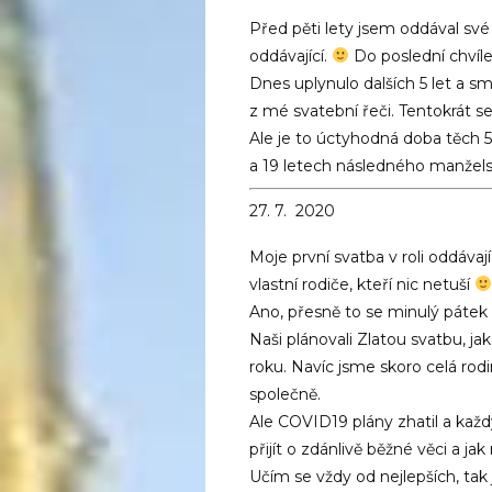
Před pěti lety jsem oddával své r
oddávající.
Do poslední chvíle 
Dnes uplynulo dalších 5 let a 
z mé svatební řeči. Tentokrát 
Ale je to úctyhodná doba těch 5
a 19 letech následného manžels
27. 7. 2020
Moje první svatba v roli oddáva
vlastní rodiče, kteří nic netuší
Ano, přesně to se minulý pátek
Naši plánovali Zlatou svatbu, jak
roku. Navíc jsme skoro celá rod
společně.
Ale COVID19 plány zhatil a každý
přijít o zdánlivě běžné věci a ja
Učím se vždy od nejlepších, ta