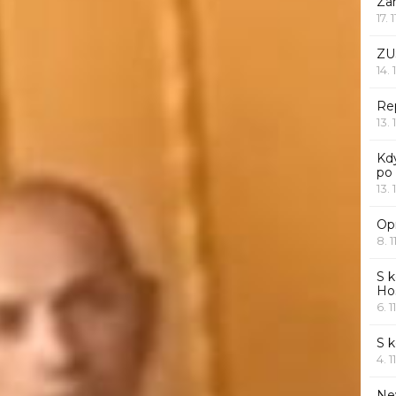
Za
17. 
ZU
14. 
Rep
13. 
Kd
po
13. 
Opr
8. 1
S k
Ho
6. 1
S 
4. 1
Ne