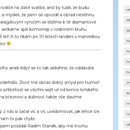
odiče na zlaté svatbě, aniž by tušili, že budu
c
si mysleli, že jsem se opozdil a obřad nestihnu.
d
smaragdovým výročím se blížíme k té diamantové
se setkáme spíš komorněji v rodinném kruhu.
d
5 let! A to říkám po 10 letech randění s manželkou
hi
tví
h
h
jícího aneb když se to tak seběhne, že oddáváte
h
 odehrálo. Život má občas dobrý smysl pro humor!
J
o příležitost se všichni sejít už od konce loňského
K
ina březnoví a dubnoví, takže vše slavíme
m
 z nás si začal víc a víc uvědomovat, jak lehce lze
n
k nám to pak chybí.
o
k jsem požádal Radim Staněk, aby mě trochu