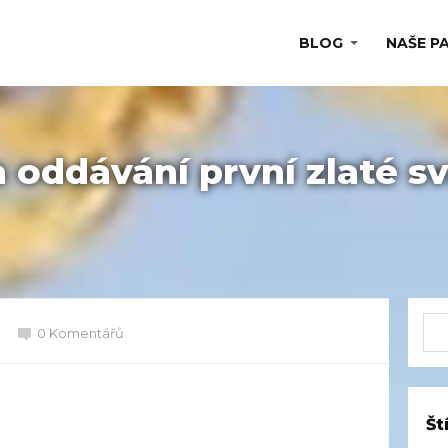
BLOG
NAŠE P
oddávání první zlaté s
0 Komentářů
Št