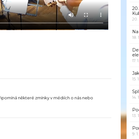
20.
Ku
20.
Na
18.
De
ele
17. 
Jak
15. 
Spl
14. 
řipomíná některé zmínky v médiích o nás nebo
Po
13. 
Po
9. 