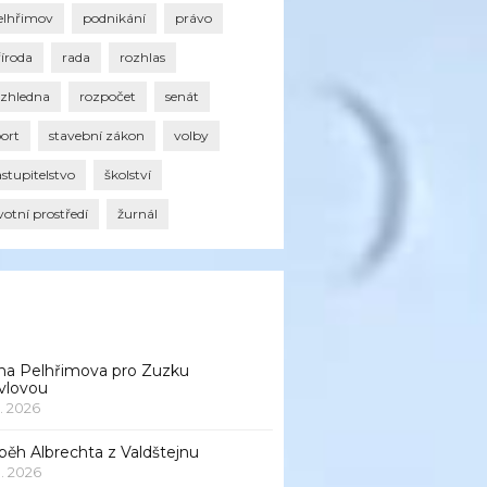
elhřimov
podnikání
právo
říroda
rada
rozhlas
ozhledna
rozpočet
senát
port
stavební zákon
volby
stupitelstvo
školství
votní prostředí
žurnál
na Pelhřimova pro Zuzku
vlovou
1. 2026
běh Albrechta z Valdštejnu
 1. 2026