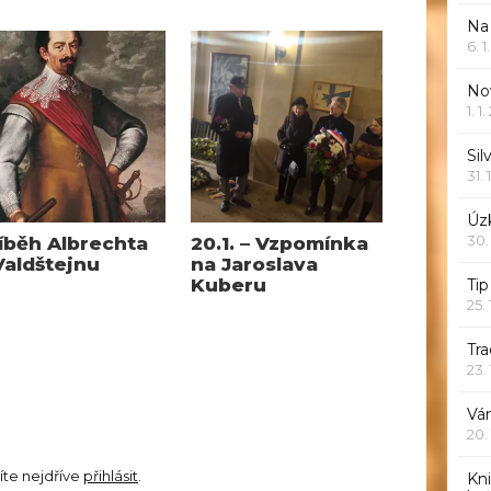
Na
6. 
Nov
1. 1
Sil
31. 
Úzk
30.
íběh Albrechta
20.1. – Vzpomínka
Valdštejnu
na Jaroslava
Kuberu
Ti
25.
Tr
23.
Vá
20.
íte nejdříve
přihlásit
.
Kn