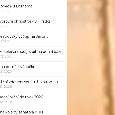
 obědě u Bernarda
1. 2026
oroční ohňostroj v J. Hradci
. 2026
vestrovský výšlap na Javořici
12. 2025
okolejka musí jezdit na denní bázi
 12. 2025
p na domácí vánočku
 12. 2025
adiční zdobení senátního stromku
 12. 2025
noční přání do roku 2026
 12. 2025
iha kolegy senátora o JH