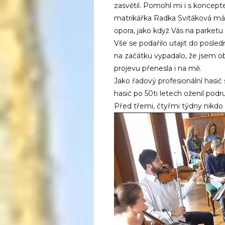
zasvětil. Pomohl mi i s koncept
matrikářka Radka Svitáková má o
opora, jako když Vás na parket
Vše se podařilo utajit do posledn
na začátku vypadalo, že jsem o
projevu přenesla i na mě.
Jako řadový profesionální hasič 
hasič po 50ti letech oženil pod
Před třemi, čtyřmi týdny nikdo 