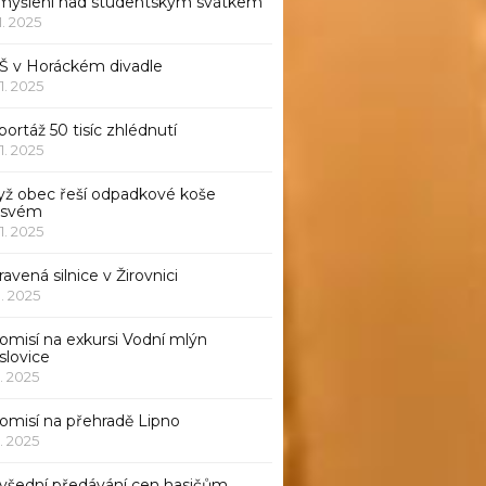
myšlení nad studentským svátkem
11. 2025
Š v Horáckém divadle
11. 2025
ortáž 50 tisíc zhlédnutí
11. 2025
yž obec řeší odpadkové koše
 svém
11. 2025
avená silnice v Žirovnici
1. 2025
omisí na exkursi Vodní mlýn
slovice
1. 2025
komisí na přehradě Lipno
1. 2025
všední předávání cen hasičům