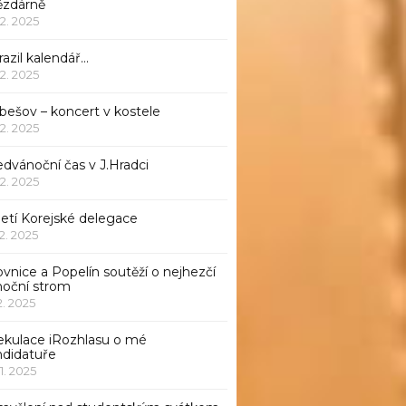
ězdárně
12. 2025
azil kalendář…
12. 2025
bešov – koncert v kostele
12. 2025
dvánoční čas v J.Hradci
12. 2025
jetí Korejské delegace
12. 2025
ovnice a Popelín soutěží o nejhezčí
noční strom
12. 2025
ekulace iRozhlasu o mé
ndidatuře
11. 2025