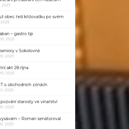
1. 2025
yž obec řeší křižovatku po svém
1. 2025
aban – gastro tip
 10. 2025
 seniory v Sokolovně
 10. 2025
tní akt 28.října
 10. 2025
ČT o obchodních zónách
 10. 2025
pozvání starosty ve vinařství
 10. 2025
 vysávám – Roman senátoroval
 10. 2025