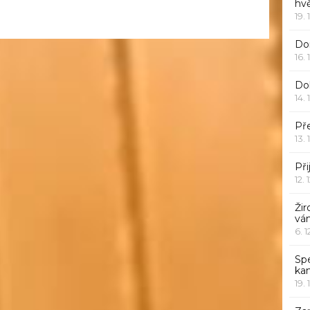
hv
19. 
Dor
16. 
Do
14. 
Pře
13. 
Při
12. 
Žir
vá
6. 
Sp
ka
19. 