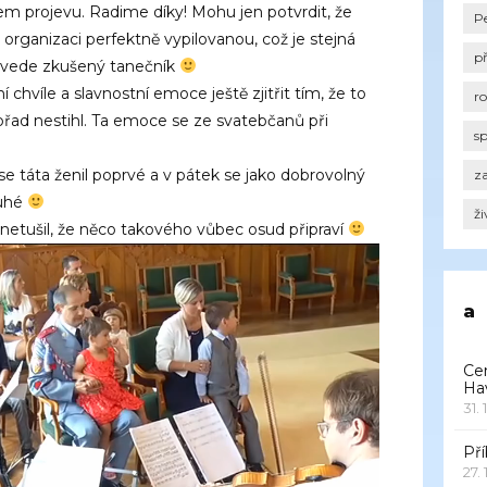
em projevu. Radime díky! Mohu jen potvrdit, že
P
rganizaci perfektně vypilovanou, což je stejná
p
u vede zkušený tanečník
í chvíle a slavnostní emoce ještě zjitřit tím, že to
r
břad nestihl. Ta emoce se ze svatebčanů při
s
se táta ženil poprvé a v pátek se jako dobrovolný
za
ruhé
ži
netušil, že něco takového vůbec osud připraví
a
Ce
Ha
31. 
Pří
27.