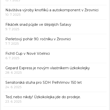
Návštěva výroby knoflíků a autokomponent v Žirovnici
10. 7. 2025
Fikáček snad půjde ve šlépějích Šatavy
9. 7. 2025
Perleťový pohár 90. ročníku v Žirovnici
7. 7. 2025
Fichtl Cup v Nové Včelnici
6. 7. 2025
Gepard Express je novým vlastníkem úzkokolejky
28. 6. 2025
Senátorská stuha pro SDH Pelhřimov 150 let
24. 6. 2025
Teď, nebo nikdy! Úzkokolejka jde do prodeje.
23. 6. 2025