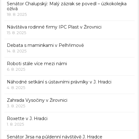
Senátor Chalupský: Malý zázrak se povedl – úzkokolejka
ožívá
18. 8. 2025
Návštěva rodinné firmy IPC Plast v Žirovnici
15. 8. 2025
Debata s maminkami v Pelhřimově
14. 8. 2025
Roboti stále více mezi námi
6. 8. 2025
Náhodné setkání s ústavními právníky v J. Hradci
4. 8. 2025
Zahrada Vysočiny v Žirovnici
3. 8. 2025
Roxette v J. Hradci
1. 8. 2025
Senátor Jirsa na půldenní návštěvě J. Hradce