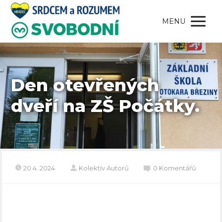
MENU
Den otevřených
dveří na ZŠ Počátky.
20.4. 2024
Kolektiv Autorů
0 Komentářů