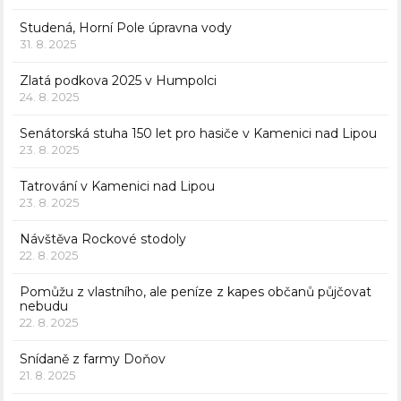
Studená, Horní Pole úpravna vody
31. 8. 2025
Zlatá podkova 2025 v Humpolci
24. 8. 2025
Senátorská stuha 150 let pro hasiče v Kamenici nad Lipou
23. 8. 2025
Tatrování v Kamenici nad Lipou
23. 8. 2025
Návštěva Rockové stodoly
22. 8. 2025
Pomůžu z vlastního, ale peníze z kapes občanů půjčovat
nebudu
22. 8. 2025
Snídaně z farmy Doňov
21. 8. 2025