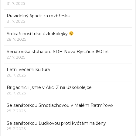
31. 7. 2025
Pravidelný špacír za rozbřesku
31. 7. 2025
Srdcaři nosí triko úzkokolejky
28. 7. 2025
Senátorská stuha pro SDH Nová Bystřice 150 let
27. 7. 2025
Letní večerní kultura
26. 7. 2025
Brigádničili jsme v Akci Z na úzkokolejce
26. 7. 2025
Se senátorkou Smotlachovou v Malém Ratmírově
25. 7. 2025
Se senátorkou Ludkovou proti kvótám na ženy
25. 7. 2025