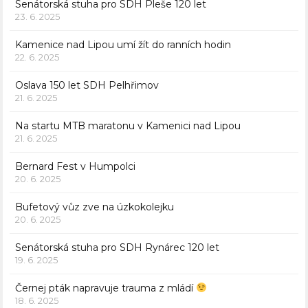
Senátorská stuha pro SDH Pleše 120 let
23. 6. 2025
Kamenice nad Lipou umí žít do ranních hodin
22. 6. 2025
Oslava 150 let SDH Pelhřimov
21. 6. 2025
Na startu MTB maratonu v Kamenici nad Lipou
21. 6. 2025
Bernard Fest v Humpolci
20. 6. 2025
Bufetový vůz zve na úzkokolejku
20. 6. 2025
Senátorská stuha pro SDH Rynárec 120 let
19. 6. 2025
Černej pták napravuje trauma z mládí
18. 6. 2025