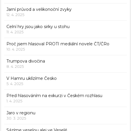
Jarní průvod a velikonoční zvyky
12. 4. 2025
Celní hry jsou jako sirky u stohu
11. 4. 2025
Proč jsem hlasoval PROTI mediální novele ČT/ČRo
10. 4. 2025
Trumpova divočina
8. 4. 2025
V Hamru uklízíme Česko
5. 4. 2025
Před hlasováním na exkurzi v Českém rozhlasu
1. 4. 2025
Jaro v regionu
30. 3. 2025
Sázíme veselou alej ve Veselé