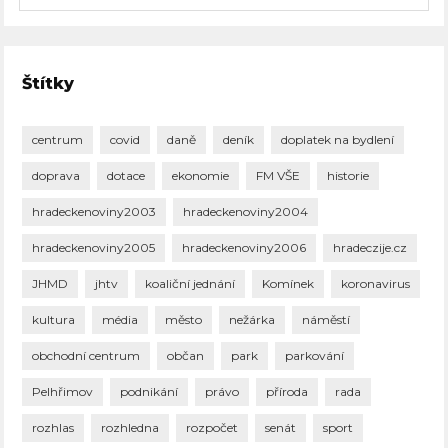
Štítky
centrum
covid
daně
deník
doplatek na bydlení
doprava
dotace
ekonomie
FM VŠE
historie
hradeckenoviny2003
hradeckenoviny2004
hradeckenoviny2005
hradeckenoviny2006
hradeczije.cz
JHMD
jhtv
koaliční jednání
Komínek
koronavirus
kultura
média
město
nežárka
náměstí
obchodní centrum
občan
park
parkování
Pelhřimov
podnikání
právo
příroda
rada
rozhlas
rozhledna
rozpočet
senát
sport