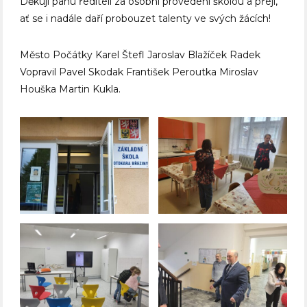
Děkuji panu řediteli za osobní provedení školou a přeji,
ať se i nadále daří probouzet talenty ve svých žácích!
Město Počátky
Karel Štefl Jaroslav Blažíček Radek
Vopravil
Pavel Skodak
František Peroutka Miroslav
Houška Martin Kukla.