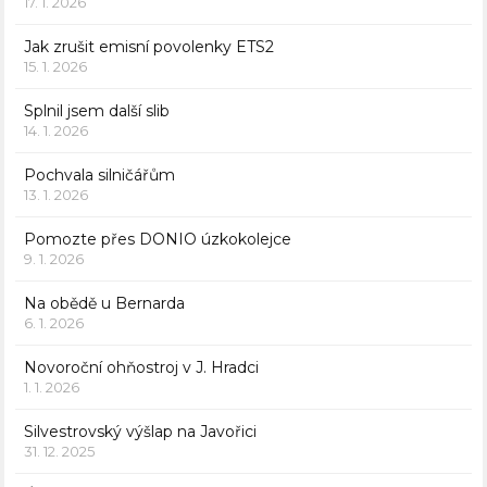
17. 1. 2026
Jak zrušit emisní povolenky ETS2
15. 1. 2026
Splnil jsem další slib
14. 1. 2026
Pochvala silničářům
13. 1. 2026
Pomozte přes DONIO úzkokolejce
9. 1. 2026
Na obědě u Bernarda
6. 1. 2026
Novoroční ohňostroj v J. Hradci
1. 1. 2026
Silvestrovský výšlap na Javořici
31. 12. 2025