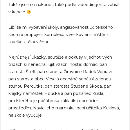
Takže jsem si nakonec také podle videodirigenta zahrál
v kapele
Líbí se mi vybavení školy, angažovanost učitelského
sboru a propojení komplexu s venkovním hřištěm
a velkou tělocvičnou.
Nejrůznější ukázky, soutěže a pokusy v jednotlivých
třídách si nenechali ujít vzácní hosté: domácí pan
starosta Štefl, pan starosta Žirovnice Radek Vopravil,
pan starosta obce Veselá oceněné senátní zelenou
stuhou Peroutka, pan starosta Studené Škoda, pan
krajský náměstek Houška a pan poslanec Kukla,
pro kterého je počátecká základka domácím
prostředím. Navíc jeho maminka, paní učitelka Kuklová,
na škole vyučuje.