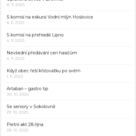
8. 11. 2025
S komisí na exkursi Vodní mlýn Hoslovice
6. 11. 2025
S komisí na přehradě Lipno
4. 11. 2025
Nevšední předávání cen hasičům
4. 11. 2025
Když obec řeší křižovatku po svém
1. 11. 2025
Artaban – gastro tip
30. 10. 2025
Se seniory v Sokolovně
29. 10. 2025
Pietní akt 28.října
28. 10. 2025