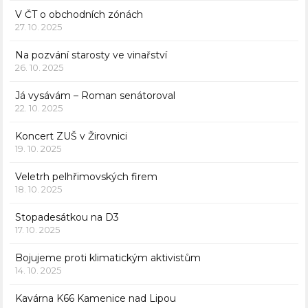
V ČT o obchodních zónách
27. 10. 2025
Na pozvání starosty ve vinařství
26. 10. 2025
Já vysávám – Roman senátoroval
22. 10. 2025
Koncert ZUŠ v Žirovnici
19. 10. 2025
Veletrh pelhřimovských firem
18. 10. 2025
Stopadesátkou na D3
17. 10. 2025
Bojujeme proti klimatickým aktivistům
14. 10. 2025
Kavárna K66 Kamenice nad Lipou