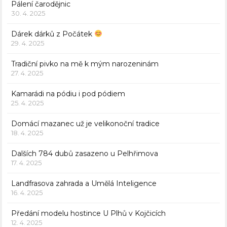
Pálení čarodějnic
30. 4. 2025
Dárek dárků z Počátek
29. 4. 2025
Tradiční pivko na mě k mým narozeninám
27. 4. 2025
Kamarádi na pódiu i pod pódiem
25. 4. 2025
Domácí mazanec už je velikonoční tradice
18. 4. 2025
Dalších 784 dubů zasazeno u Pelhřimova
17. 4. 2025
Landfrasova zahrada a Umělá Inteligence
16. 4. 2025
Předání modelu hostince U Plhů v Kojčicích
12. 4. 2025