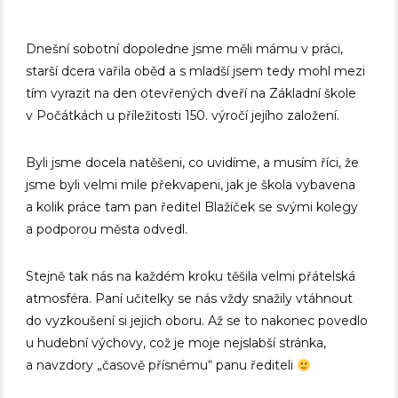
Dnešní sobotní dopoledne jsme měli mámu v práci,
starší dcera vařila oběd a s mladší jsem tedy mohl mezi
tím vyrazit na den otevřených dveří na Základní škole
v Počátkách u příležitosti 150. výročí jejího založení.
Byli jsme docela natěšeni, co uvidíme, a musím říci, že
jsme byli velmi mile překvapeni, jak je škola vybavena
a kolik práce tam pan ředitel Blažíček se svými kolegy
a podporou města odvedl.
Stejně tak nás na každém kroku těšila velmi přátelská
atmosféra. Paní učitelky se nás vždy snažily vtáhnout
do vyzkoušení si jejich oboru. Až se to nakonec povedlo
u hudební výchovy, což je moje nejslabší stránka,
a navzdory „časově přísnému“ panu řediteli