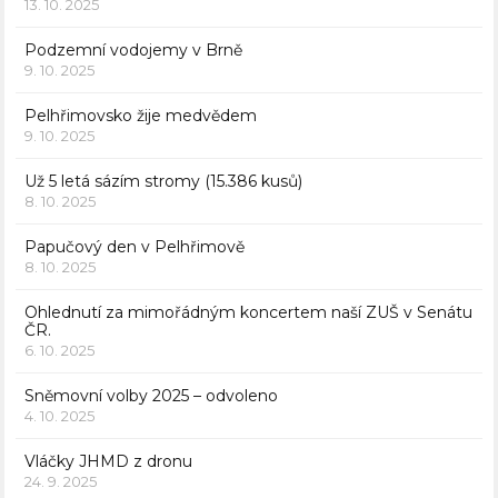
13. 10. 2025
Podzemní vodojemy v Brně
9. 10. 2025
Pelhřimovsko žije medvědem
9. 10. 2025
Už 5 letá sázím stromy (15.386 kusů)
8. 10. 2025
Papučový den v Pelhřimově
8. 10. 2025
Ohlednutí za mimořádným koncertem naší ZUŠ v Senátu
ČR.
6. 10. 2025
Sněmovní volby 2025 – odvoleno
4. 10. 2025
Vláčky JHMD z dronu
24. 9. 2025