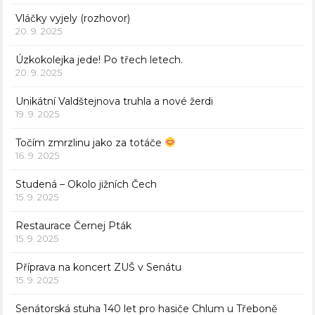
Vláčky vyjely (rozhovor)
20. 9. 2025
Úzkokolejka jede! Po třech letech.
20. 9. 2025
Unikátní Valdštejnova truhla a nové žerdi
19. 9. 2025
Točím zmrzlinu jako za totáče
16. 9. 2025
Studená – Okolo jižních Čech
15. 9. 2025
Restaurace Černej Pták
15. 9. 2025
Příprava na koncert ZUŠ v Senátu
15. 9. 2025
Senátorská stuha 140 let pro hasiče Chlum u Třeboně