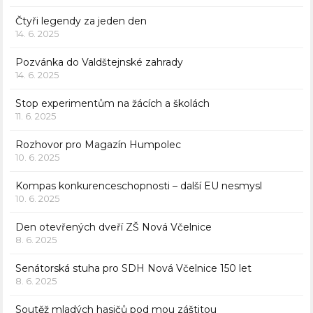
Čtyři legendy za jeden den
14. 6. 2025
Pozvánka do Valdštejnské zahrady
14. 6. 2025
Stop experimentům na žácích a školách
11. 6. 2025
Rozhovor pro Magazín Humpolec
10. 6. 2025
Kompas konkurenceschopnosti – další EU nesmysl
10. 6. 2025
Den otevřených dveří ZŠ Nová Včelnice
8. 6. 2025
Senátorská stuha pro SDH Nová Včelnice 150 let
8. 6. 2025
Soutěž mladých hasičů pod mou záštitou