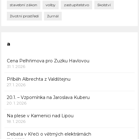
stavební zákon
volby
zastupitelstvo
školství
životní prostředí
žurnál
a
Cena Pelhřimova pro Zuzku Havlovou
31. 1. 2026
Příběh Albrechta z Valdštejnu
27. 1. 2026
20.1. – Vzpomínka na Jaroslava Kuberu
20. 1. 2026
Na plese v Kamenici nad Lipou
18. 1. 2026
Debata v Křeči o větrných elektrárnách