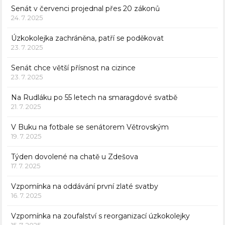
Senát v červenci projednal přes 20 zákonů
24. 7. 2025
Úzkokolejka zachráněna, patří se poděkovat
23. 7. 2025
Senát chce větší přísnost na cizince
23. 7. 2025
Na Rudláku po 55 letech na smaragdové svatbě
21. 7. 2025
V Buku na fotbale se senátorem Větrovským
19. 7. 2025
Týden dovolené na chatě u Zdešova
17. 7. 2025
Vzpomínka na oddávání první zlaté svatby
16. 7. 2025
Vzpomínka na zoufalství s reorganizací úzkokolejky
15. 7. 2025