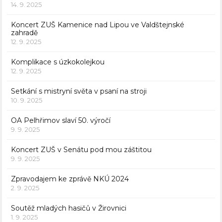
14. 9. 2025
Koncert ZUŠ Kamenice nad Lipou ve Valdštejnské
zahradě
12. 9. 2025
Komplikace s úzkokolejkou
12. 9. 2025
Setkání s mistryní světa v psaní na stroji
10. 9. 2025
OA Pelhřimov slaví 50. výročí
9. 9. 2025
Koncert ZUŠ v Senátu pod mou záštitou
9. 9. 2025
Zpravodajem ke zprávě NKÚ 2024
2. 9. 2025
Soutěž mladých hasičů v Žirovnici
1. 9. 2025