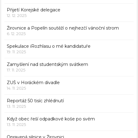
Přijetí Korejské delegace
12. 12. 2025
Žirovnice a Popelín soutěží o nejhezčí vánoční strom
6. 12. 2025
Spekulace iRozhlasu o mé kandidatuře
19. 11. 2025
Zamyšlení nad studentským svátkem
17. 11. 2025
ZUŠ v Horáckém divadle
14. 11. 2025
Reportáž 50 tisíc zhlédnutí
13. 11. 2025
Když obec řeší odpadkové koše po svém
13. 11. 2025
Opravená silnice v Žirovnici