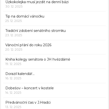
Úzkokolejka musí jezdit na denní bázi
30. 12. 2025
Tip na domácí vánočku
25. 12. 2025
Tradiční zdobení senátního stromku
23. 12. 2025
Vánoční přání do roku 2026
20. 12. 2025
Kniha kolegy senátora o JH hvězdárně
19. 12. 2025
Dorazil kalendář…
16. 12. 2025
Dobešov – koncert v kostele
14. 12. 2025
Předvánoční čas v J.Hradci
13. 12. 2025