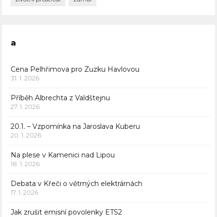
a
Cena Pelhřimova pro Zuzku Havlovou
31. 1. 2026
Příběh Albrechta z Valdštejnu
27. 1. 2026
20.1. – Vzpomínka na Jaroslava Kuberu
20. 1. 2026
Na plese v Kamenici nad Lipou
18. 1. 2026
Debata v Křeči o větrných elektrárnách
17. 1. 2026
Jak zrušit emisní povolenky ETS2