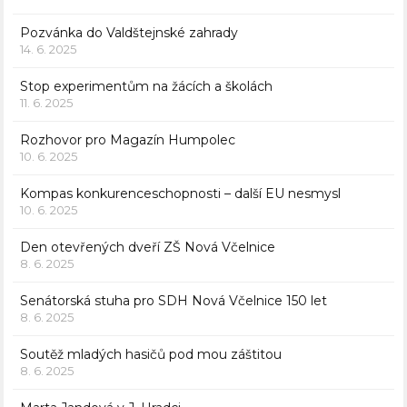
Pozvánka do Valdštejnské zahrady
14. 6. 2025
Stop experimentům na žácích a školách
11. 6. 2025
Rozhovor pro Magazín Humpolec
10. 6. 2025
Kompas konkurenceschopnosti – další EU nesmysl
10. 6. 2025
Den otevřených dveří ZŠ Nová Včelnice
8. 6. 2025
Senátorská stuha pro SDH Nová Včelnice 150 let
8. 6. 2025
Soutěž mladých hasičů pod mou záštitou
8. 6. 2025