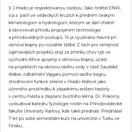
V J.Hradci je respektovanou osobou. Jako ředitel ENKI,
o.p.s patří ve vědeckých kruzích k předním českým
klimatologům a hydrologům, kterým se daří chránit
a obnovovat přírodu propojením technologie
a přírodovědných postupů. To je využíváno hlavně při
obnově krajiny po rozsáhlé těžbě. Z těch pro veřejnost
zajímavějších projektů stojí za zmínku chov ryb ve
východní Africe spojený s obnovou krajiny, účast
na projektech na obnovu oběhu vody v části Saudské
Arábie, odbahnění Vajgaru pomocí sacího bagru,
zhodnocení funkce zeleně v Hradci Králové jako
účinného prostředku k zásadnímu snížení teploty
v centru města a zlepšení životního klima. Dr. Pokorný
vystudoval katedru fyziologie rostlin na Přírodovědecké
fakultě University Karlovy, kde také přednáší. Přednášel
7 let po sobě semestrální kurz na univerzitě v Turku ve
Finsku…