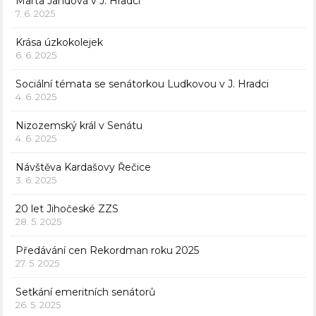
Marta Jandová v J. Hradci
7. 6. 2025
Krása úzkokolejek
6. 6. 2025
Sociální témata se senátorkou Ludkovou v J. Hradci
4. 6. 2025
Nizozemský král v Senátu
4. 6. 2025
Návštěva Kardašovy Řečice
3. 6. 2025
20 let Jihočeské ZZS
28. 5. 2025
Předávání cen Rekordman roku 2025
27. 5. 2025
Setkání emeritních senátorů
26. 5. 2025