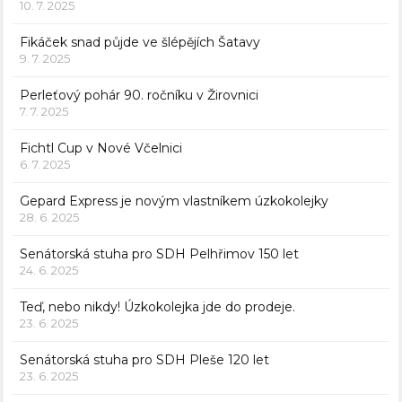
10. 7. 2025
Fikáček snad půjde ve šlépějích Šatavy
9. 7. 2025
Perleťový pohár 90. ročníku v Žirovnici
7. 7. 2025
Fichtl Cup v Nové Včelnici
6. 7. 2025
Gepard Express je novým vlastníkem úzkokolejky
28. 6. 2025
Senátorská stuha pro SDH Pelhřimov 150 let
24. 6. 2025
Teď, nebo nikdy! Úzkokolejka jde do prodeje.
23. 6. 2025
Senátorská stuha pro SDH Pleše 120 let
23. 6. 2025