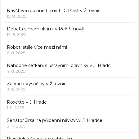
Návštěva rodinné firmy IPC Plast v Žirovnici
15. 8. 2025
Debata s maminkami v Pelhřimově
14. 8. 2025
Roboti stále více mezi námi
6. 8. 2025
Náhodné setkání s ústavními právníky v J. Hradci
4. 8. 2025
Zahrada Vysočiny v Žirovnici
3. 8. 2025
Roxette v J. Hradci
1. 8. 2025
Senátor Jirsa na půldenní návštěvě J. Hradce
31. 7. 2025
Pravidelný špacír za rozbřesku