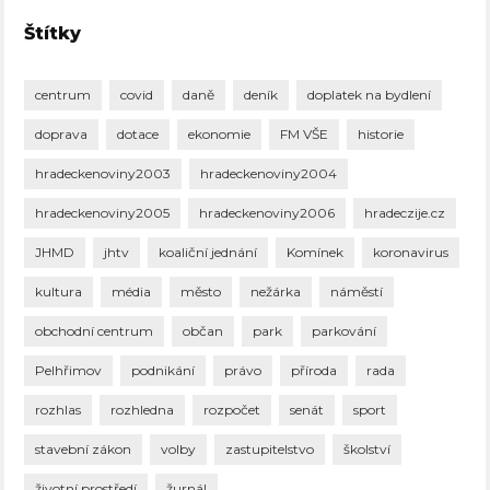
Štítky
centrum
covid
daně
deník
doplatek na bydlení
doprava
dotace
ekonomie
FM VŠE
historie
hradeckenoviny2003
hradeckenoviny2004
hradeckenoviny2005
hradeckenoviny2006
hradeczije.cz
JHMD
jhtv
koaliční jednání
Komínek
koronavirus
kultura
média
město
nežárka
náměstí
obchodní centrum
občan
park
parkování
Pelhřimov
podnikání
právo
příroda
rada
rozhlas
rozhledna
rozpočet
senát
sport
stavební zákon
volby
zastupitelstvo
školství
životní prostředí
žurnál