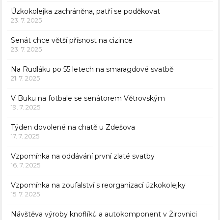
Úzkokolejka zachráněna, patří se poděkovat
23. 7. 2025
Senát chce větší přísnost na cizince
23. 7. 2025
Na Rudláku po 55 letech na smaragdové svatbě
21. 7. 2025
V Buku na fotbale se senátorem Větrovským
19. 7. 2025
Týden dovolené na chatě u Zdešova
17. 7. 2025
Vzpomínka na oddávání první zlaté svatby
16. 7. 2025
Vzpomínka na zoufalství s reorganizací úzkokolejky
15. 7. 2025
Návštěva výroby knoflíků a autokomponent v Žirovnici