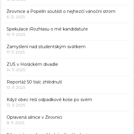
Žirovnice a Popelín soutěží o nejhezčí vánoční strom
6. 12. 2025
Spekulace iRozhlasu o mé kandidatuře
19. 11. 2025
Zamyšlení nad studentským svátkem
17. 11. 2025
ZUŠ v Horáckém divadle
14. 11. 2025
Reportáž 50 tisíc zhlédnutí
13. 11. 2025
Když obec řeší odpadkové koše po svém
13. 11. 2025
Opravená silnice v Žirovnici
8. 11. 2025