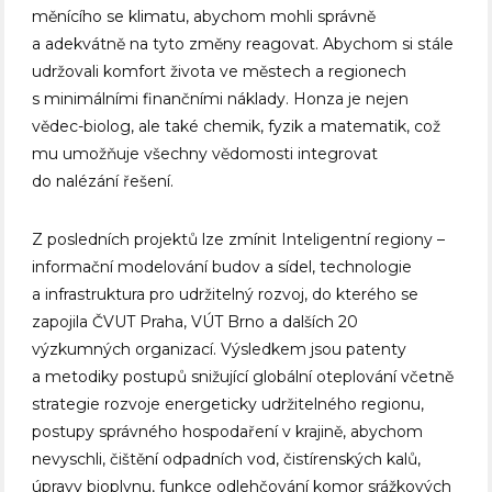
měnícího se klimatu, abychom mohli správně
a adekvátně na tyto změny reagovat. Abychom si stále
udržovali komfort života ve městech a regionech
s minimálními finančními náklady. Honza je nejen
vědec-biolog, ale také chemik, fyzik a matematik, což
mu umožňuje všechny vědomosti integrovat
do nalézání řešení.
Z posledních projektů lze zmínit Inteligentní regiony –
informační modelování budov a sídel, technologie
a infrastruktura pro udržitelný rozvoj, do kterého se
zapojila ČVUT Praha, VÚT Brno a dalších 20
výzkumných organizací. Výsledkem jsou patenty
a metodiky postupů snižující globální oteplování včetně
strategie rozvoje energeticky udržitelného regionu,
postupy správného hospodaření v krajině, abychom
nevyschli, čištění odpadních vod, čistírenských kalů,
úpravy bioplynu, funkce odlehčování komor srážkových