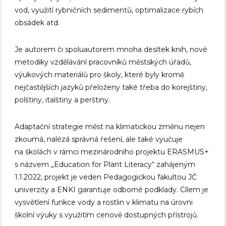
vod, využití rybničních sedimentů, optimalizace rybích
obsádek atd.
Je autorem či spoluautorem mnoha desítek knih, nové
metodiky vzdělávání pracovníků městských úřadů,
výukových materiálů pro školy, které byly kromě
nejčastějších jazyků přeloženy také třeba do korejštiny,
polštiny, italštiny a perštiny.
Adaptační strategie měst na klimatickou změnu nejen
zkoumá, nalézá správná řešení, ale také vyučuje
na školách v rámci mezinárodního projektu ERASMUS+
s názvem „Education for Plant Literacy“ zahájeným
1.1.2022, projekt je veden Pedagogickou fakultou JČ
univerzity a ENKI garantuje odborné podklady. Cílem je
vysvětlení funkce vody a rostlin v klimatu na úrovni
školní výuky s využitím cenově dostupných přístrojů.