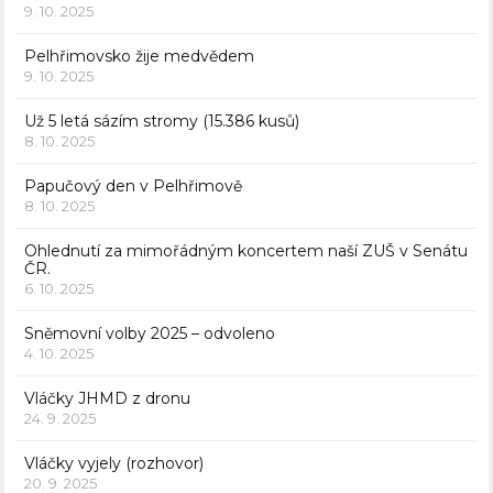
9. 10. 2025
Pelhřimovsko žije medvědem
9. 10. 2025
Už 5 letá sázím stromy (15.386 kusů)
8. 10. 2025
Papučový den v Pelhřimově
8. 10. 2025
Ohlednutí za mimořádným koncertem naší ZUŠ v Senátu
ČR.
6. 10. 2025
Sněmovní volby 2025 – odvoleno
4. 10. 2025
Vláčky JHMD z dronu
24. 9. 2025
Vláčky vyjely (rozhovor)
20. 9. 2025