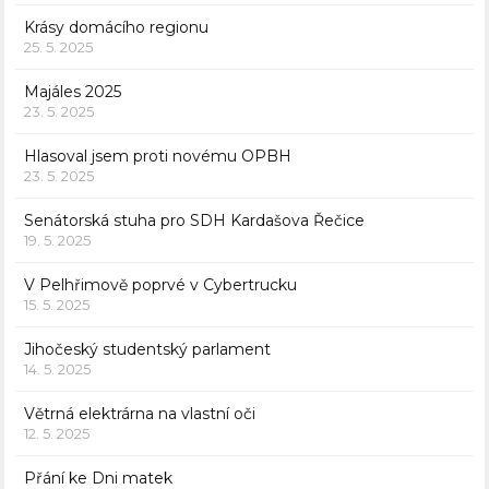
Krásy domácího regionu
25. 5. 2025
Majáles 2025
23. 5. 2025
Hlasoval jsem proti novému OPBH
23. 5. 2025
Senátorská stuha pro SDH Kardašova Řečice
19. 5. 2025
V Pelhřimově poprvé v Cybertrucku
15. 5. 2025
Jihočeský studentský parlament
14. 5. 2025
Větrná elektrárna na vlastní oči
12. 5. 2025
Přání ke Dni matek