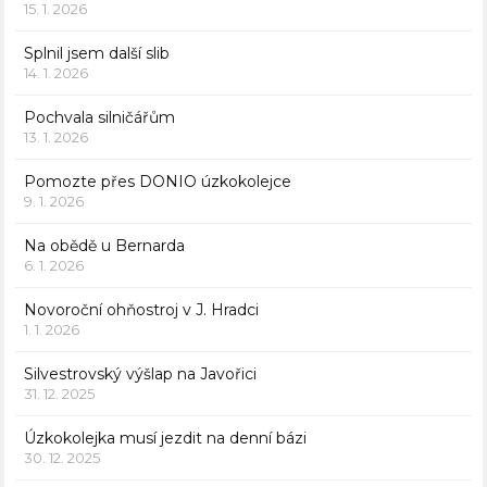
15. 1. 2026
Splnil jsem další slib
14. 1. 2026
Pochvala silničářům
13. 1. 2026
Pomozte přes DONIO úzkokolejce
9. 1. 2026
Na obědě u Bernarda
6. 1. 2026
Novoroční ohňostroj v J. Hradci
1. 1. 2026
Silvestrovský výšlap na Javořici
31. 12. 2025
Úzkokolejka musí jezdit na denní bázi
30. 12. 2025