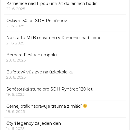
Kamenice nad Lipou umí žít do ranních hodin
22. 6. 2025
Oslava 150 let SDH Pelhřimov
21. 6. 2025
Na startu MTB maratonu v Kamenici nad Lipou
21. 6. 2025
Bernard Fest v Humpolci
20. 6. 2025
Bufetový vůz zve na úzkokolejku
20. 6. 2025
Senátorská stuha pro SDH Rynárec 120 let
19. 6. 2025
Černej pták napravuje trauma z mládí
18. 6. 2025
Čtyři legendy za jeden den
14. 6. 2025