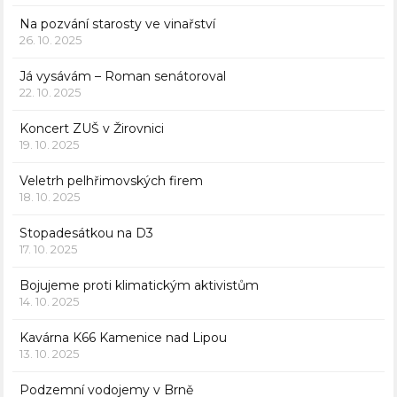
Na pozvání starosty ve vinařství
26. 10. 2025
Já vysávám – Roman senátoroval
22. 10. 2025
Koncert ZUŠ v Žirovnici
19. 10. 2025
Veletrh pelhřimovských firem
18. 10. 2025
Stopadesátkou na D3
17. 10. 2025
Bojujeme proti klimatickým aktivistům
14. 10. 2025
Kavárna K66 Kamenice nad Lipou
13. 10. 2025
Podzemní vodojemy v Brně