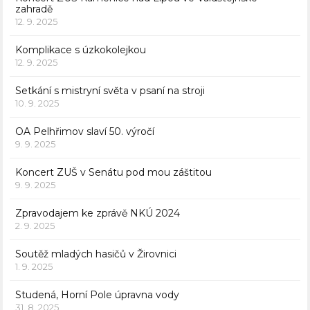
zahradě
12. 9. 2025
Komplikace s úzkokolejkou
12. 9. 2025
Setkání s mistryní světa v psaní na stroji
10. 9. 2025
OA Pelhřimov slaví 50. výročí
9. 9. 2025
Koncert ZUŠ v Senátu pod mou záštitou
9. 9. 2025
Zpravodajem ke zprávě NKÚ 2024
2. 9. 2025
Soutěž mladých hasičů v Žirovnici
1. 9. 2025
Studená, Horní Pole úpravna vody
31. 8. 2025