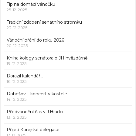
Tip na domácí vánočku
25. 12. 2025
Tradiční zdobení senátního stromku
23. 12. 2025
Vánoční přání do roku 2026
20. 12. 2025
Kniha kolegy senátora o JH hvězdárně
19. 12. 2025
Dorazil kalendář…
16. 12. 2025
Dobešov – koncert v kostele
14. 12. 2025
Předvánoční čas v J.Hradci
13. 12. 2025
Přijetí Korejské delegace
12. 12. 2025