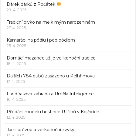
Dárek dárků z Počátek
29. 4. 2025
Tradiční pivko na mě k mým narozeninám
27. 4. 2025
Kamarádi na pódiu i pod pódiem
25. 4. 2025
Domácí mazanec už je velikonoční tradice
18. 4. 2025
Dalších 784 dubů zasazeno u Pelhřimova
17. 4. 2025
Landfrasova zahrada a Umělá Inteligence
16. 4. 2025
Předání modelu hostince U Plhů v Kojčicích
12. 4. 2025
Jarní průvod a velikonoční zvyky
12. 4. 2025