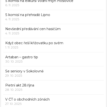
S komisí na exkursi Vodní mlýn Hoslovice
6. 11. 2025
S komisí na přehradě Lipno
4. 11. 2025
Nevšední předávání cen hasičům
4. 11. 2025
Když obec řeší křižovatku po svém
1. 11. 2025
Artaban – gastro tip
30. 10. 2025
Se seniory v Sokolovně
29. 10. 2025
Pietní akt 28.října
28. 10. 2025
V ČT o obchodních zónách
27. 10. 2025