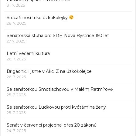
31. 7. 2025
Srdcaři nosí triko úzkokolejky
28. 7. 2025
Senátorská stuha pro SDH Nová Bystřice 150 let
27. 7. 2025
Letní večerní kultura
26. 7. 2025
Brigádničili jsme v Akci Z na úzkokolejce
26. 7. 2025
Se senátorkou Smotlachovou v Malém Ratmírově
25. 7. 2025
Se senátorkou Ludkovou proti kvótám na ženy
25. 7. 2025
Senát v červenci projednal přes 20 zákonů
24. 7. 2025