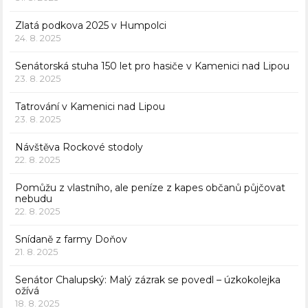
Zlatá podkova 2025 v Humpolci
24. 8. 2025
Senátorská stuha 150 let pro hasiče v Kamenici nad Lipou
23. 8. 2025
Tatrování v Kamenici nad Lipou
23. 8. 2025
Návštěva Rockové stodoly
22. 8. 2025
Pomůžu z vlastního, ale peníze z kapes občanů půjčovat
nebudu
22. 8. 2025
Snídaně z farmy Doňov
21. 8. 2025
Senátor Chalupský: Malý zázrak se povedl – úzkokolejka
ožívá
18. 8. 2025