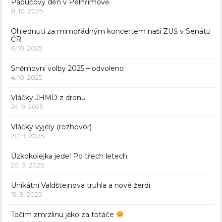
Papučový den v Pelhřimově
8. 10. 2025
Ohlednutí za mimořádným koncertem naší ZUŠ v Senátu
ČR.
6. 10. 2025
Sněmovní volby 2025 – odvoleno
4. 10. 2025
Vláčky JHMD z dronu
24. 9. 2025
Vláčky vyjely (rozhovor)
20. 9. 2025
Úzkokolejka jede! Po třech letech.
20. 9. 2025
Unikátní Valdštejnova truhla a nové žerdi
19. 9. 2025
Točím zmrzlinu jako za totáče