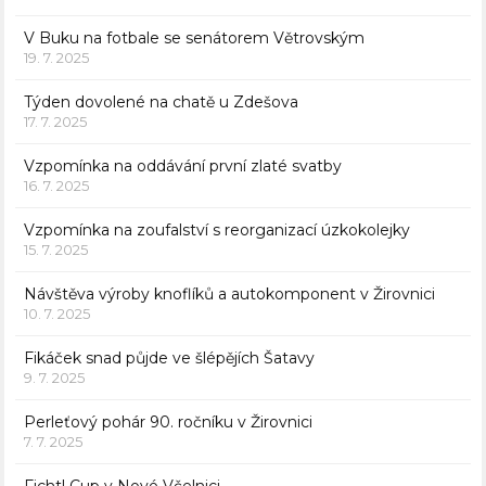
V Buku na fotbale se senátorem Větrovským
19. 7. 2025
Týden dovolené na chatě u Zdešova
17. 7. 2025
Vzpomínka na oddávání první zlaté svatby
16. 7. 2025
Vzpomínka na zoufalství s reorganizací úzkokolejky
15. 7. 2025
Návštěva výroby knoflíků a autokomponent v Žirovnici
10. 7. 2025
Fikáček snad půjde ve šlépějích Šatavy
9. 7. 2025
Perleťový pohár 90. ročníku v Žirovnici
7. 7. 2025
Fichtl Cup v Nové Včelnici