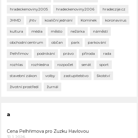
hradeckenoviny2005
hradeckenoviny2006
hradeczije.cz
JHMD
jhtv
koaliční jednání
Komínek
koronavirus
kultura
média
město
nežárka
náměstí
obchodní centrum
občan
park
parkování
Pelhřimov
podnikání
právo
příroda
rada
rozhlas
rozhledna
rozpočet
senát
sport
stavební zákon
volby
zastupitelstvo
školství
životní prostředí
žurnál
a
Cena Pelhřimova pro Zuzku Havlovou
31. 1. 2026