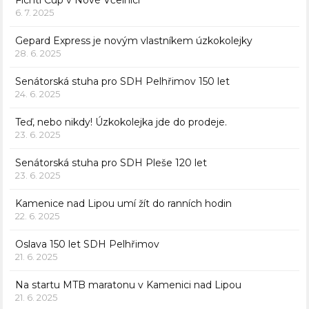
6. 7. 2025
Gepard Express je novým vlastníkem úzkokolejky
28. 6. 2025
Senátorská stuha pro SDH Pelhřimov 150 let
24. 6. 2025
Teď, nebo nikdy! Úzkokolejka jde do prodeje.
23. 6. 2025
Senátorská stuha pro SDH Pleše 120 let
23. 6. 2025
Kamenice nad Lipou umí žít do ranních hodin
22. 6. 2025
Oslava 150 let SDH Pelhřimov
21. 6. 2025
Na startu MTB maratonu v Kamenici nad Lipou
21. 6. 2025