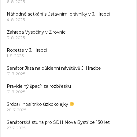
6. 8. 2025
Náhodné setkání s ústavními právníky v J. Hradci
4. 8. 2025
Zahrada Vysočiny v Žirovnici
3. 8. 2025
Roxette v J. Hradci
1. 8. 2025
Senátor Jirsa na půldenní návštěvě J. Hradce
31. 7. 2025
Pravidelný špacír za rozbřesku
31. 7. 2025
Srdcaři nosí triko úzkokolejky
28. 7. 2025
Senátorská stuha pro SDH Nová Bystřice 150 let
27. 7. 2025