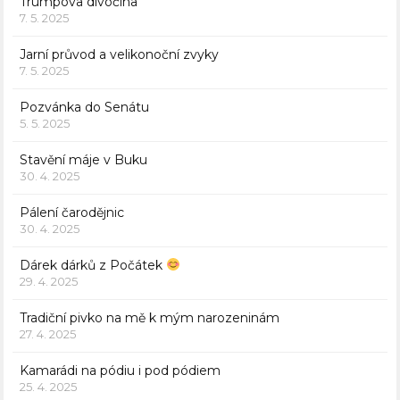
Trumpova divočina
7. 5. 2025
Jarní průvod a velikonoční zvyky
7. 5. 2025
Pozvánka do Senátu
5. 5. 2025
Stavění máje v Buku
30. 4. 2025
Pálení čarodějnic
30. 4. 2025
Dárek dárků z Počátek
29. 4. 2025
Tradiční pivko na mě k mým narozeninám
27. 4. 2025
Kamarádi na pódiu i pod pódiem
25. 4. 2025