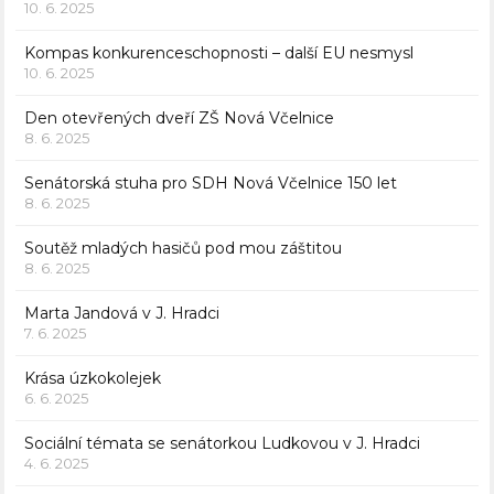
10. 6. 2025
Kompas konkurenceschopnosti – další EU nesmysl
10. 6. 2025
Den otevřených dveří ZŠ Nová Včelnice
8. 6. 2025
Senátorská stuha pro SDH Nová Včelnice 150 let
8. 6. 2025
Soutěž mladých hasičů pod mou záštitou
8. 6. 2025
Marta Jandová v J. Hradci
7. 6. 2025
Krása úzkokolejek
6. 6. 2025
Sociální témata se senátorkou Ludkovou v J. Hradci
4. 6. 2025