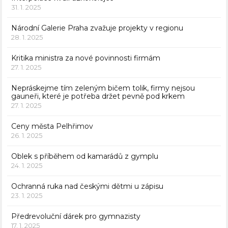
31. 1. 2025
Národní Galerie Praha zvažuje projekty v regionu
28. 1. 2025
Kritika ministra za nové povinnosti firmám
27. 1. 2025
Nepráskejme tím zeleným bičem tolik, firmy nejsou
gauneři, které je potřeba držet pevně pod krkem
27. 1. 2025
Ceny města Pelhřimov
26. 1. 2025
Oblek s příběhem od kamarádů z gymplu
24. 1. 2025
Ochranná ruka nad českými dětmi u zápisu
23. 1. 2025
Předrevoluční dárek pro gymnazisty
17. 1. 2025