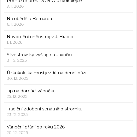
Pomozte přes DONIO úzkokolejce
9. 1. 2026
Na obědě u Bernarda
6. 1. 2026
Novoroční ohňostroj v J. Hradci
1. 1. 2026
Silvestrovský výšlap na Javořici
31. 12. 2025
Úzkokolejka musí jezdit na denní bázi
30. 12. 2025
Tip na domácí vánočku
25. 12. 2025
Tradiční zdobení senátního stromku
23. 12. 2025
Vánoční přání do roku 2026
20. 12. 2025