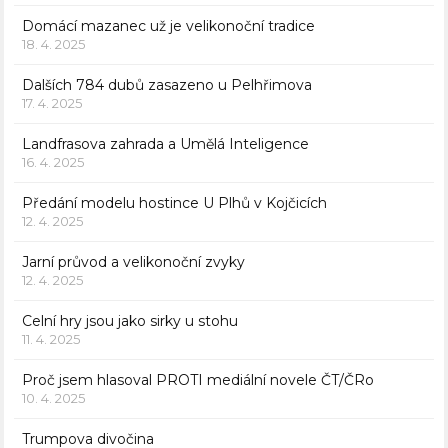
Domácí mazanec už je velikonoční tradice
18. 4. 2025
Dalších 784 dubů zasazeno u Pelhřimova
17. 4. 2025
Landfrasova zahrada a Umělá Inteligence
16. 4. 2025
Předání modelu hostince U Plhů v Kojčicích
12. 4. 2025
Jarní průvod a velikonoční zvyky
12. 4. 2025
Celní hry jsou jako sirky u stohu
11. 4. 2025
Proč jsem hlasoval PROTI mediální novele ČT/ČRo
10. 4. 2025
Trumpova divočina