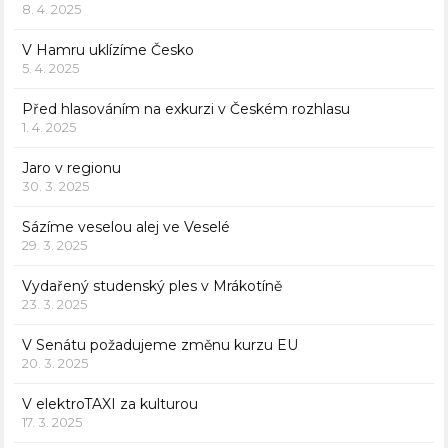
8. 4. 2025
V Hamru uklízíme Česko
5. 4. 2025
Před hlasováním na exkurzi v Českém rozhlasu
1. 4. 2025
Jaro v regionu
30. 3. 2025
Sázíme veselou alej ve Veselé
29. 3. 2025
Vydařený studenský ples v Mrákotíně
23. 3. 2025
V Senátu požadujeme změnu kurzu EU
20. 3. 2025
V elektroTAXI za kulturou
17. 3. 2025