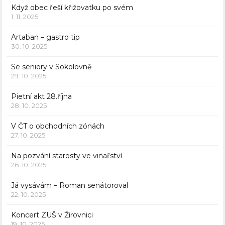
Když obec řeší křižovatku po svém
1. 11. 2025
Artaban – gastro tip
30. 10. 2025
Se seniory v Sokolovně
29. 10. 2025
Pietní akt 28.října
28. 10. 2025
V ČT o obchodních zónách
27. 10. 2025
Na pozvání starosty ve vinařství
26. 10. 2025
Já vysávám – Roman senátoroval
22. 10. 2025
Koncert ZUŠ v Žirovnici
19. 10. 2025