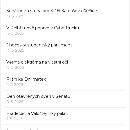
Senátorská stuha pro SDH Kardašova Řečice
19. 5. 2025
V Pelhřimově poprvé v Cybertrucku
15. 5. 2025
Jihočeský studentský parlament
14. 5. 2025
Větrná elektrárna na vlastní oči
12. 5. 2025
Přání ke Dni matek
11. 5. 2025
Den otevřených dveří v Senátu
8. 5. 2025
Hradečáci a Valdštejnský palác
7. 5. 2025