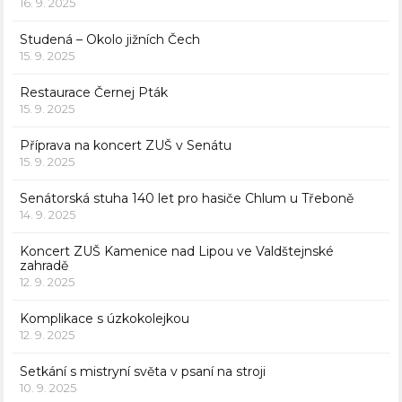
16. 9. 2025
Studená – Okolo jižních Čech
15. 9. 2025
Restaurace Černej Pták
15. 9. 2025
Příprava na koncert ZUŠ v Senátu
15. 9. 2025
Senátorská stuha 140 let pro hasiče Chlum u Třeboně
14. 9. 2025
Koncert ZUŠ Kamenice nad Lipou ve Valdštejnské
zahradě
12. 9. 2025
Komplikace s úzkokolejkou
12. 9. 2025
Setkání s mistryní světa v psaní na stroji
10. 9. 2025