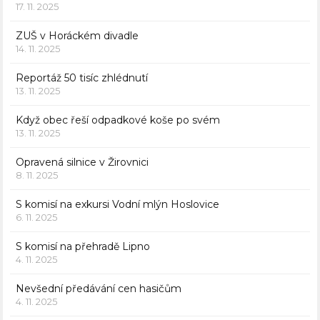
17. 11. 2025
ZUŠ v Horáckém divadle
14. 11. 2025
Reportáž 50 tisíc zhlédnutí
13. 11. 2025
Když obec řeší odpadkové koše po svém
13. 11. 2025
Opravená silnice v Žirovnici
8. 11. 2025
S komisí na exkursi Vodní mlýn Hoslovice
6. 11. 2025
S komisí na přehradě Lipno
4. 11. 2025
Nevšední předávání cen hasičům
4. 11. 2025