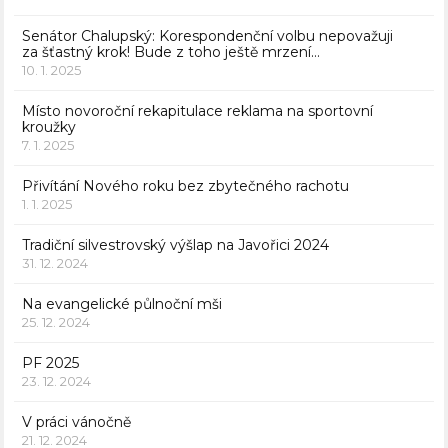
Senátor Chalupský: Korespondenční volbu nepovažuji
za šťastný krok! Bude z toho ještě mrzení…
10. 1. 2025
Místo novoroční rekapitulace reklama na sportovní
kroužky
7. 1. 2025
Přivítání Nového roku bez zbytečného rachotu
1. 1. 2025
Tradiční silvestrovský výšlap na Javořici 2024
31. 12. 2024
Na evangelické půlnoční mši
25. 12. 2024
PF 2025
23. 12. 2024
V práci vánočně
21. 12. 2024