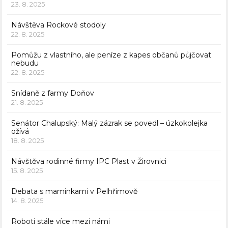
23. 8. 2025
Návštěva Rockové stodoly
22. 8. 2025
Pomůžu z vlastního, ale peníze z kapes občanů půjčovat
nebudu
22. 8. 2025
Snídaně z farmy Doňov
21. 8. 2025
Senátor Chalupský: Malý zázrak se povedl – úzkokolejka
ožívá
18. 8. 2025
Návštěva rodinné firmy IPC Plast v Žirovnici
15. 8. 2025
Debata s maminkami v Pelhřimově
14. 8. 2025
Roboti stále více mezi námi