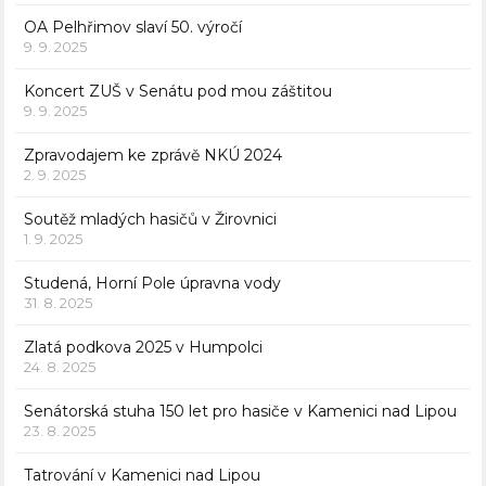
OA Pelhřimov slaví 50. výročí
9. 9. 2025
Koncert ZUŠ v Senátu pod mou záštitou
9. 9. 2025
Zpravodajem ke zprávě NKÚ 2024
2. 9. 2025
Soutěž mladých hasičů v Žirovnici
1. 9. 2025
Studená, Horní Pole úpravna vody
31. 8. 2025
Zlatá podkova 2025 v Humpolci
24. 8. 2025
Senátorská stuha 150 let pro hasiče v Kamenici nad Lipou
23. 8. 2025
Tatrování v Kamenici nad Lipou