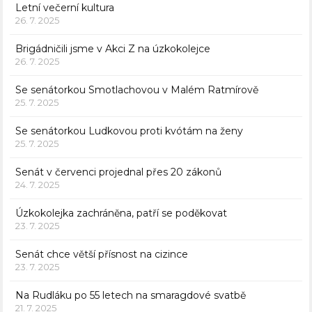
Letní večerní kultura
26. 7. 2025
Brigádničili jsme v Akci Z na úzkokolejce
26. 7. 2025
Se senátorkou Smotlachovou v Malém Ratmírově
25. 7. 2025
Se senátorkou Ludkovou proti kvótám na ženy
25. 7. 2025
Senát v červenci projednal přes 20 zákonů
24. 7. 2025
Úzkokolejka zachráněna, patří se poděkovat
23. 7. 2025
Senát chce větší přísnost na cizince
23. 7. 2025
Na Rudláku po 55 letech na smaragdové svatbě
21. 7. 2025