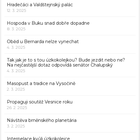
Hradečáci a Valdštejnský palác
12. 3. 2025
Hospoda v Buku snad dobře dopadne
8. 3. 2025
Oběd u Bernarda nelze vynechat
4. 3. 2025
Tak jak je to s tou úzkokolejkou? Bude jezdit nebo ne?
Na nejčastější dotaz odpovídá senátor Chalupský
4. 3. 2025
Masopust a tradice na Vysočině
2. 3. 2025
Propaguji soutěž Vesnice roku
26. 2. 2025
Návštěva brněnského planetária
3. 2. 2025
Interpelace kvůli úzkokolejce