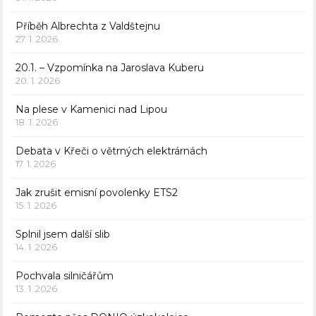
Příběh Albrechta z Valdštejnu
27. 1. 2026
20.1. – Vzpomínka na Jaroslava Kuberu
20. 1. 2026
Na plese v Kamenici nad Lipou
18. 1. 2026
Debata v Křeči o větrných elektrárnách
17. 1. 2026
Jak zrušit emisní povolenky ETS2
15. 1. 2026
Splnil jsem další slib
14. 1. 2026
Pochvala silničářům
13. 1. 2026