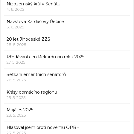
Nizozemský král v Senátu
4. 6. 2025
Návštěva Kardašovy Řečice
3. 6. 2025
20 let Jihočeské ZZS
28. 5. 2025
Předávání cen Rekordman roku 2025
27. 5. 2025
Setkání emeritních senátorů
26. 5. 2025
Krásy domácího regionu
25. 5. 2025
Majáles 2025
23. 5. 2025
Hlasoval jsem proti novému OPBH
23. 5. 2025