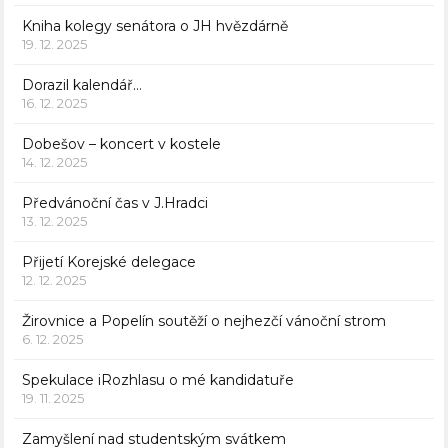
Kniha kolegy senátora o JH hvězdárně
19. 12. 2025
Dorazil kalendář…
16. 12. 2025
Dobešov – koncert v kostele
14. 12. 2025
Předvánoční čas v J.Hradci
13. 12. 2025
Přijetí Korejské delegace
12. 12. 2025
Žirovnice a Popelín soutěží o nejhezčí vánoční strom
6. 12. 2025
Spekulace iRozhlasu o mé kandidatuře
19. 11. 2025
Zamyšlení nad studentským svátkem