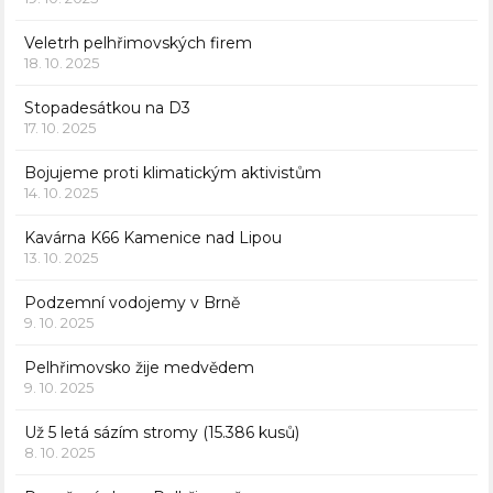
Veletrh pelhřimovských firem
18. 10. 2025
Stopadesátkou na D3
17. 10. 2025
Bojujeme proti klimatickým aktivistům
14. 10. 2025
Kavárna K66 Kamenice nad Lipou
13. 10. 2025
Podzemní vodojemy v Brně
9. 10. 2025
Pelhřimovsko žije medvědem
9. 10. 2025
Už 5 letá sázím stromy (15.386 kusů)
8. 10. 2025