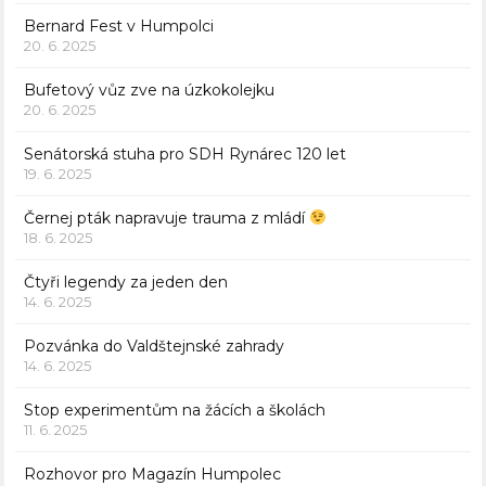
Bernard Fest v Humpolci
20. 6. 2025
Bufetový vůz zve na úzkokolejku
20. 6. 2025
Senátorská stuha pro SDH Rynárec 120 let
19. 6. 2025
Černej pták napravuje trauma z mládí
18. 6. 2025
Čtyři legendy za jeden den
14. 6. 2025
Pozvánka do Valdštejnské zahrady
14. 6. 2025
Stop experimentům na žácích a školách
11. 6. 2025
Rozhovor pro Magazín Humpolec