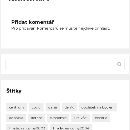
Přidat komentář
Pro přidávání komentářů se musíte nejdříve
přihlásit
.
Štítky
centrum
covid
daně
deník
doplatek na bydlení
doprava
dotace
ekonomie
FM VŠE
historie
hradeckenoviny2003
hradeckenoviny2004