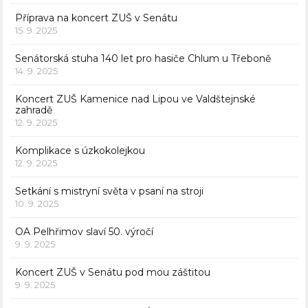
Příprava na koncert ZUŠ v Senátu
15. 9. 2025
Senátorská stuha 140 let pro hasiče Chlum u Třeboně
14. 9. 2025
Koncert ZUŠ Kamenice nad Lipou ve Valdštejnské
zahradě
12. 9. 2025
Komplikace s úzkokolejkou
12. 9. 2025
Setkání s mistryní světa v psaní na stroji
10. 9. 2025
OA Pelhřimov slaví 50. výročí
9. 9. 2025
Koncert ZUŠ v Senátu pod mou záštitou
9. 9. 2025