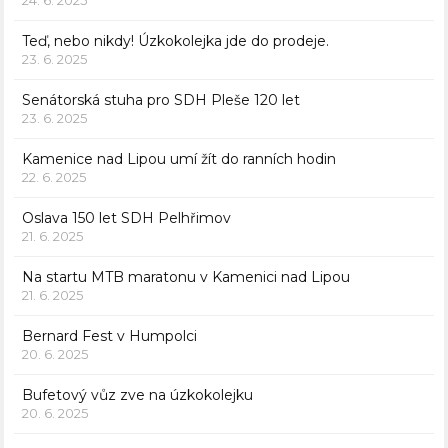
24. 6. 2025
Teď, nebo nikdy! Úzkokolejka jde do prodeje.
23. 6. 2025
Senátorská stuha pro SDH Pleše 120 let
23. 6. 2025
Kamenice nad Lipou umí žít do ranních hodin
22. 6. 2025
Oslava 150 let SDH Pelhřimov
21. 6. 2025
Na startu MTB maratonu v Kamenici nad Lipou
21. 6. 2025
Bernard Fest v Humpolci
20. 6. 2025
Bufetový vůz zve na úzkokolejku
20. 6. 2025