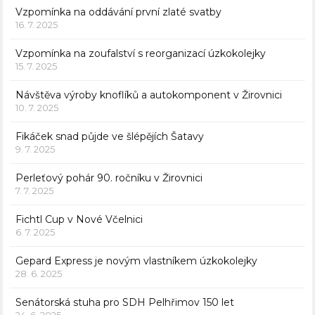
Vzpomínka na oddávání první zlaté svatby
16. 7. 2025
Vzpomínka na zoufalství s reorganizací úzkokolejky
15. 7. 2025
Návštěva výroby knoflíků a autokomponent v Žirovnici
10. 7. 2025
Fikáček snad půjde ve šlépějích Šatavy
9. 7. 2025
Perleťový pohár 90. ročníku v Žirovnici
7. 7. 2025
Fichtl Cup v Nové Včelnici
6. 7. 2025
Gepard Express je novým vlastníkem úzkokolejky
28. 6. 2025
Senátorská stuha pro SDH Pelhřimov 150 let