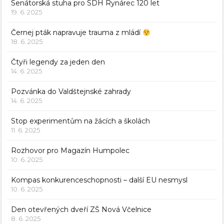
Senátorská stuha pro SDH Rynárec 120 let
19. 6. 2025
Černej pták napravuje trauma z mládí
18. 6. 2025
Čtyři legendy za jeden den
14. 6. 2025
Pozvánka do Valdštejnské zahrady
14. 6. 2025
Stop experimentům na žácích a školách
11. 6. 2025
Rozhovor pro Magazín Humpolec
10. 6. 2025
Kompas konkurenceschopnosti – další EU nesmysl
10. 6. 2025
Den otevřených dveří ZŠ Nová Včelnice
8. 6. 2025