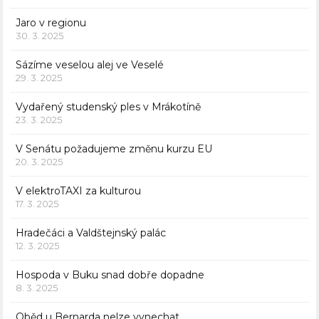
Jaro v regionu
30. 3. 2025
Sázíme veselou alej ve Veselé
29. 3. 2025
Vydařený studenský ples v Mrákotíně
23. 3. 2025
V Senátu požadujeme změnu kurzu EU
20. 3. 2025
V elektroTAXI za kulturou
17. 3. 2025
Hradečáci a Valdštejnský palác
12. 3. 2025
Hospoda v Buku snad dobře dopadne
8. 3. 2025
Oběd u Bernarda nelze vynechat