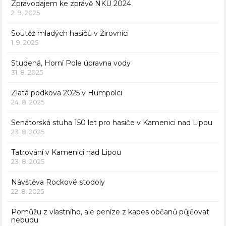
Zpravodajem ke zprávě NKÚ 2024
2. 9. 2025
Soutěž mladých hasičů v Žirovnici
1. 9. 2025
Studená, Horní Pole úpravna vody
31. 8. 2025
Zlatá podkova 2025 v Humpolci
24. 8. 2025
Senátorská stuha 150 let pro hasiče v Kamenici nad Lipou
23. 8. 2025
Tatrování v Kamenici nad Lipou
23. 8. 2025
Návštěva Rockové stodoly
22. 8. 2025
Pomůžu z vlastního, ale peníze z kapes občanů půjčovat
nebudu