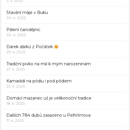
5. 5. 2025
Stavění máje v Buku
30. 4. 2025
Pálení čarodějnic
30. 4. 2025
Dárek dárků z Počátek
29. 4. 2025
Tradiční pivko na mě k mým narozeninám
27. 4. 2025
Kamarádi na pódiu i pod pódiem
25. 4. 2025
Domácí mazanec už je velikonoční tradice
18. 4. 2025
Dalších 784 dubů zasazeno u Pelhřimova
17. 4. 2025