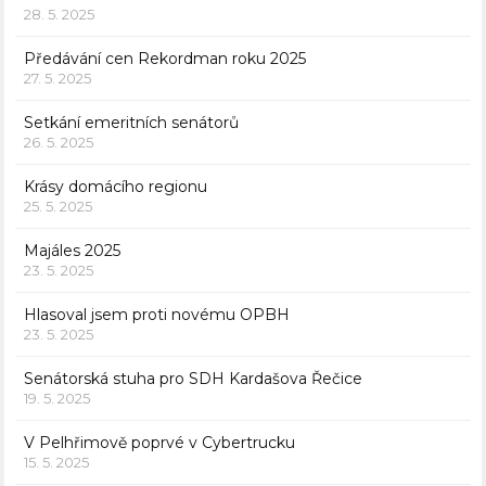
28. 5. 2025
Předávání cen Rekordman roku 2025
27. 5. 2025
Setkání emeritních senátorů
26. 5. 2025
Krásy domácího regionu
25. 5. 2025
Majáles 2025
23. 5. 2025
Hlasoval jsem proti novému OPBH
23. 5. 2025
Senátorská stuha pro SDH Kardašova Řečice
19. 5. 2025
V Pelhřimově poprvé v Cybertrucku
15. 5. 2025