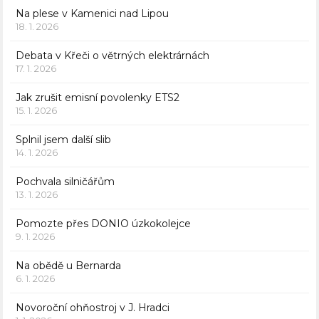
Na plese v Kamenici nad Lipou
18. 1. 2026
Debata v Křeči o větrných elektrárnách
17. 1. 2026
Jak zrušit emisní povolenky ETS2
15. 1. 2026
Splnil jsem další slib
14. 1. 2026
Pochvala silničářům
13. 1. 2026
Pomozte přes DONIO úzkokolejce
9. 1. 2026
Na obědě u Bernarda
6. 1. 2026
Novoroční ohňostroj v J. Hradci