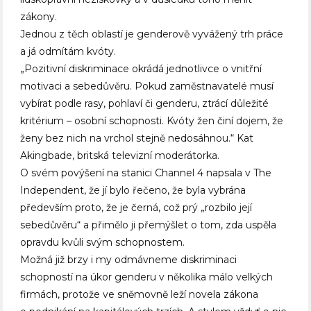
zákony.
Jednou z těch oblastí je genderově vyvážený trh práce
a já odmítám kvóty.
„Pozitivní diskriminace okrádá jednotlivce o vnitřní
motivaci a sebedůvěru. Pokud zaměstnavatelé musí
vybírat podle rasy, pohlaví či genderu, ztrácí důležité
kritérium – osobní schopnosti. Kvóty žen činí dojem, že
ženy bez nich na vrchol stejně nedosáhnou.“ Kat
Akingbade, britská televizní moderátorka.
O svém povýšení na stanici Channel 4 napsala v The
Independent, že jí bylo řečeno, že byla vybrána
především proto, že je černá, což prý „rozbilo její
sebedůvěru“ a přimělo ji přemýšlet o tom, zda uspěla
opravdu kvůli svým schopnostem.
Možná již brzy i my odmávneme diskriminaci
schopností na úkor genderu v několika málo velkých
firmách, protože ve sněmovně leží novela zákona