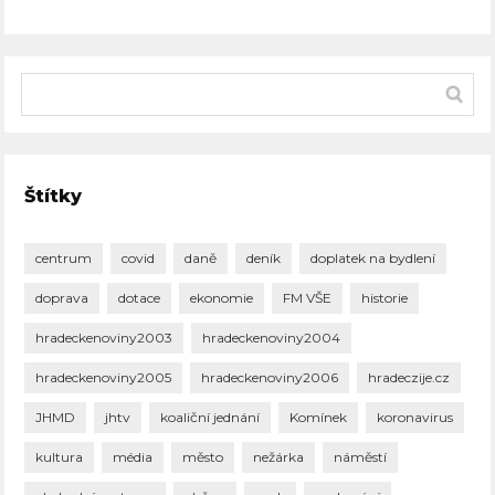
Štítky
centrum
covid
daně
deník
doplatek na bydlení
doprava
dotace
ekonomie
FM VŠE
historie
hradeckenoviny2003
hradeckenoviny2004
hradeckenoviny2005
hradeckenoviny2006
hradeczije.cz
JHMD
jhtv
koaliční jednání
Komínek
koronavirus
kultura
média
město
nežárka
náměstí