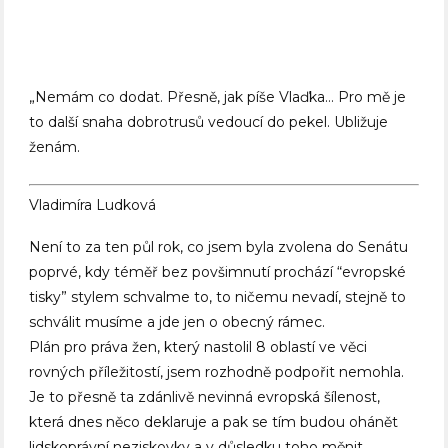
„Nemám co dodat. Přesně, jak píše Vlaďka… Pro mě je
to další snaha dobrotrusů vedoucí do pekel. Ubližuje
ženám.
Vladimíra Ludková
Není to za ten půl rok, co jsem byla zvolena do Senátu
poprvé, kdy téměř bez povšimnutí prochází “evropské
tisky” stylem schvalme to, to ničemu nevadí, stejně to
schválit musíme a jde jen o obecný rámec.
Plán pro práva žen, který nastolil 8 oblastí ve věci
rovných příležitostí, jsem rozhodně podpořit nemohla.
Je to přesně ta zdánlivě nevinná evropská šílenost,
která dnes něco deklaruje a pak se tím budou ohánět
lidskoprávní neziskovky a v důsledku toho měnit