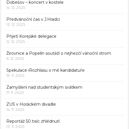
Dobešov – koncert v kostele
14. 12. 2025
Předvánoční čas v J.Hradci
13. 12. 2025
Přijetí Korejské delegace
12. 12. 2025
Žirovnice a Popelín soutěží o nejhezčí vánoční strom
6. 12. 2025
Spekulace iRozhlasu o mé kandidatuře
19. 11. 2025
Zamyšlení nad studentským svátkem
17. 11. 2025
ZUŠ v Horáckém divadle
14. 11. 2025
Reportáž 50 tisíc zhlédnutí
13. 11. 2025