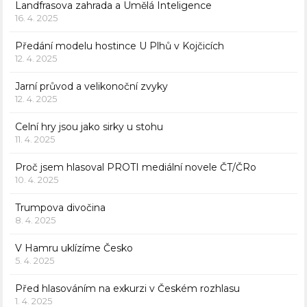
Landfrasova zahrada a Umělá Inteligence
16. 4. 2025
Předání modelu hostince U Plhů v Kojčicích
12. 4. 2025
Jarní průvod a velikonoční zvyky
12. 4. 2025
Celní hry jsou jako sirky u stohu
11. 4. 2025
Proč jsem hlasoval PROTI mediální novele ČT/ČRo
10. 4. 2025
Trumpova divočina
8. 4. 2025
V Hamru uklízíme Česko
5. 4. 2025
Před hlasováním na exkurzi v Českém rozhlasu
1. 4. 2025