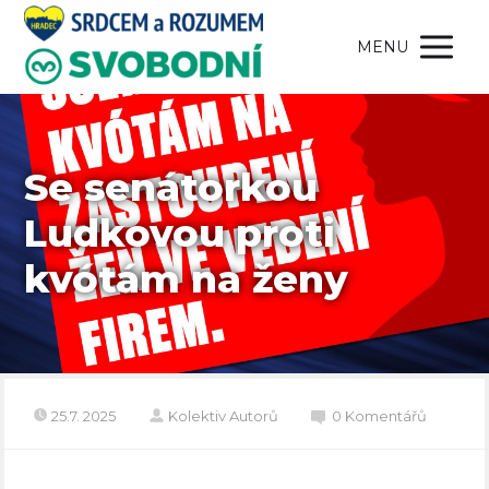
MENU
Se senátorkou
Ludkovou proti
kvótám na ženy
25.7. 2025
Kolektiv Autorů
0 Komentářů