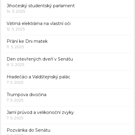
Jihočeský studentský parlament
14. 5. 2025
Větrná elektrárna na vlastní oči
12. 5. 2025
Přání ke Dni matek
11. 5. 2025
Den otevřených dveří v Senátu
8. 5. 2025
Hradečáci a Valdštejnský palác
7. 5. 2025
Trumpova divočina
7. 5. 2025
Jarní průvod a velikonoční zvyky
7. 5. 2025
Pozvánka do Senátu