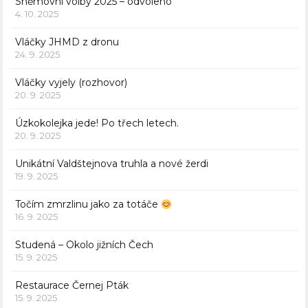
Sněmovní volby 2025 – odvoleno
4. 10. 2025
Vláčky JHMD z dronu
24. 9. 2025
Vláčky vyjely (rozhovor)
20. 9. 2025
Úzkokolejka jede! Po třech letech.
20. 9. 2025
Unikátní Valdštejnova truhla a nové žerdi
19. 9. 2025
Točím zmrzlinu jako za totáče
16. 9. 2025
Studená – Okolo jižních Čech
15. 9. 2025
Restaurace Černej Pták
15. 9. 2025