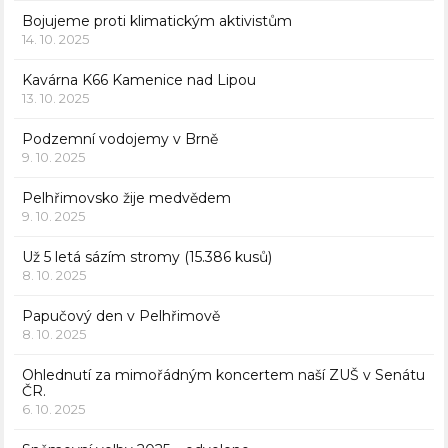
Bojujeme proti klimatickým aktivistům
14. 10. 2025
Kavárna K66 Kamenice nad Lipou
13. 10. 2025
Podzemní vodojemy v Brně
9. 10. 2025
Pelhřimovsko žije medvědem
9. 10. 2025
Už 5 letá sázím stromy (15.386 kusů)
8. 10. 2025
Papučový den v Pelhřimově
8. 10. 2025
Ohlednutí za mimořádným koncertem naší ZUŠ v Senátu
ČR.
6. 10. 2025