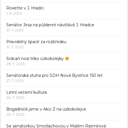
Roxette v J. Hradci
1. 8. 2025
Senátor Jirsa na půldenní návštěvě J. Hradce
31. 7. 2025
Pravidelný špacír za rozbřesku
31. 7. 2025
Srdcaři nosí triko úzkokolejky
28. 7. 2025
Senátorská stuha pro SDH Nová Bystřice 150 let
27. 7. 2025
Letní večerní kultura
26. 7. 2025
Brigádničili jsme v Akci Z na úzkokolejce
26. 7. 2025
Se senátorkou Smotlachovou v Malém Ratmírově