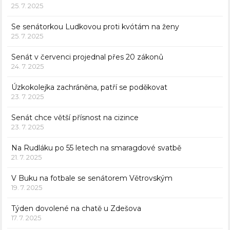
25. 7. 2025
Se senátorkou Ludkovou proti kvótám na ženy
25. 7. 2025
Senát v červenci projednal přes 20 zákonů
24. 7. 2025
Úzkokolejka zachráněna, patří se poděkovat
23. 7. 2025
Senát chce větší přísnost na cizince
23. 7. 2025
Na Rudláku po 55 letech na smaragdové svatbě
21. 7. 2025
V Buku na fotbale se senátorem Větrovským
19. 7. 2025
Týden dovolené na chatě u Zdešova
17. 7. 2025