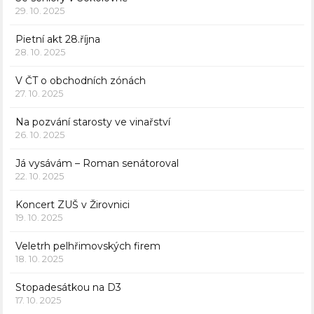
29. 10. 2025
Pietní akt 28.října
28. 10. 2025
V ČT o obchodních zónách
27. 10. 2025
Na pozvání starosty ve vinařství
26. 10. 2025
Já vysávám – Roman senátoroval
22. 10. 2025
Koncert ZUŠ v Žirovnici
19. 10. 2025
Veletrh pelhřimovských firem
18. 10. 2025
Stopadesátkou na D3
17. 10. 2025