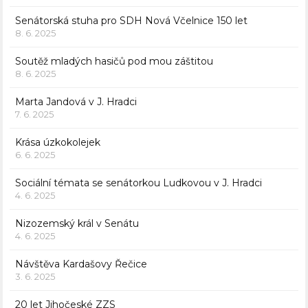
Senátorská stuha pro SDH Nová Včelnice 150 let
8. 6. 2025
Soutěž mladých hasičů pod mou záštitou
8. 6. 2025
Marta Jandová v J. Hradci
7. 6. 2025
Krása úzkokolejek
6. 6. 2025
Sociální témata se senátorkou Ludkovou v J. Hradci
4. 6. 2025
Nizozemský král v Senátu
4. 6. 2025
Návštěva Kardašovy Řečice
3. 6. 2025
20 let Jihočeské ZZS