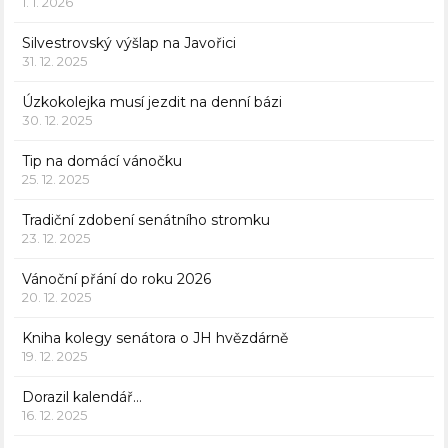
1. 1. 2026
Silvestrovský výšlap na Javořici
31. 12. 2025
Úzkokolejka musí jezdit na denní bázi
30. 12. 2025
Tip na domácí vánočku
25. 12. 2025
Tradiční zdobení senátního stromku
23. 12. 2025
Vánoční přání do roku 2026
20. 12. 2025
Kniha kolegy senátora o JH hvězdárně
19. 12. 2025
Dorazil kalendář…
16. 12. 2025