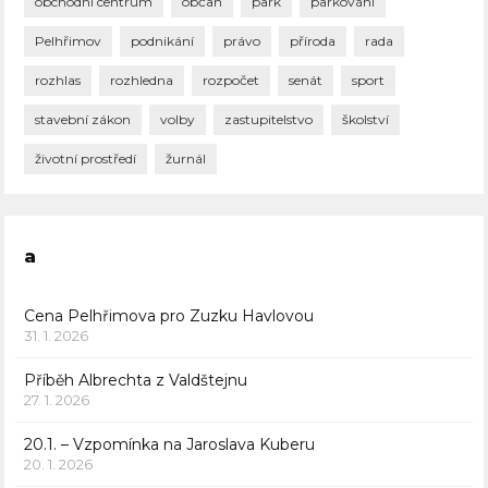
obchodní centrum
občan
park
parkování
Pelhřimov
podnikání
právo
příroda
rada
rozhlas
rozhledna
rozpočet
senát
sport
stavební zákon
volby
zastupitelstvo
školství
životní prostředí
žurnál
a
Cena Pelhřimova pro Zuzku Havlovou
31. 1. 2026
Příběh Albrechta z Valdštejnu
27. 1. 2026
20.1. – Vzpomínka na Jaroslava Kuberu
20. 1. 2026