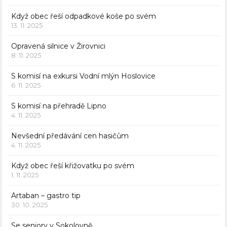
Když obec řeší odpadkové koše po svém
13. 11. 2025
Opravená silnice v Žirovnici
8. 11. 2025
S komisí na exkursi Vodní mlýn Hoslovice
6. 11. 2025
S komisí na přehradě Lipno
4. 11. 2025
Nevšední předávání cen hasičům
4. 11. 2025
Když obec řeší křižovatku po svém
1. 11. 2025
Artaban – gastro tip
30. 10. 2025
Se seniory v Sokolovně