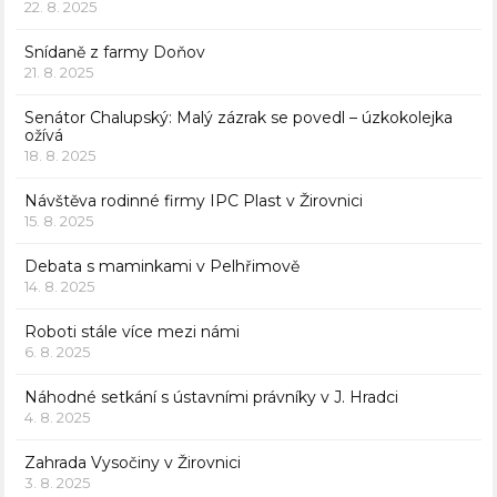
22. 8. 2025
Snídaně z farmy Doňov
21. 8. 2025
Senátor Chalupský: Malý zázrak se povedl – úzkokolejka
ožívá
18. 8. 2025
Návštěva rodinné firmy IPC Plast v Žirovnici
15. 8. 2025
Debata s maminkami v Pelhřimově
14. 8. 2025
Roboti stále více mezi námi
6. 8. 2025
Náhodné setkání s ústavními právníky v J. Hradci
4. 8. 2025
Zahrada Vysočiny v Žirovnici
3. 8. 2025