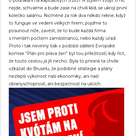
o podnikání na kapitálových trzích. A stylem vždyť o nic
nejde, schvalme a bude zase na chvíli klid, se ukrojí první
kolečko salámu. Nicméně za rok dva někdo řekne, když
to funguje ve vedení velkých firem, pojďme to
posunout níže, zavést, že to bude každá firma
s menším počtem zaměstnanců, nebo každý úřad.
Proto i tak nevinný tisk v podobě sdělení Evropské
komise “Plán pro práva žen” byl tou příležitostí, kdy říct,
že touto cestou já jít nechci. Byla to přesně ta chvíle
vzkázat do Bruselu, že podobné strategie a plány
nezlepší výkonost naší ekonomiky, ani naší
obranyschopnost, ani bezpečnost na ulicích.