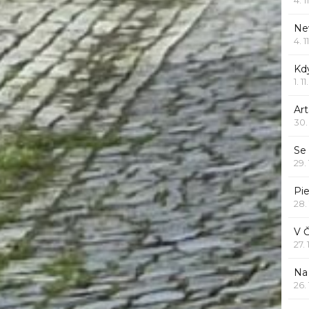
Ne
4. 1
Kd
1. 1
Art
30.
Se
29.
Pie
28.
V 
27.
Na 
26.