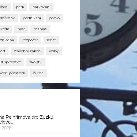
bčan
park
parkování
elhřimov
podnikání
právo
říroda
rada
rozhlas
ozhledna
rozpočet
senát
port
stavební zákon
volby
stupitelstvo
školství
votní prostředí
žurnál
na Pelhřimova pro Zuzku
vlovou
1. 2026