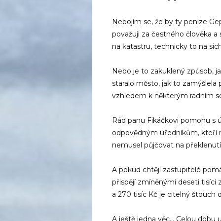
Nebojím se, že by ty peníze Gep
považuji za čestného člověka a 
na katastru, technicky to na sic
Nebo je to zakuklený způsob, ja
staralo město, jak to zamýšlela
vzhledem k některým radním se
Rád panu Fikáčkovi pomohu s ú
odpovědným úředníkům, kteří mu
nemusel půjčovat na překlenutí.
A pokud chtějí zastupitelé pom
přispějí zmíněnými deseti tisíc
a 270 tisíc Kč je citelný štouch 
A ještě jedna věc… Celou dobu u