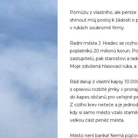
Pomůžu z vlastního, ale peníze
shrnout můj postoj k žádosti o
v rukách soukromé firmy.
Radní města J. Hradec se rozho
poplatníků 20 milionů korun. P
zastupitelů, pak starostovi a ra
Moje zdvižená hlasovací ruka, a
Rád daruji z vlastní kapsy 10.0
s opravou rozbité jímky v pron
do kapes občanů pro veřejné pen
Z cizího krev neteče a je jednod
kdy si samo město vzalo stamili
velkou část peněz města.
Město není banka! Nemá půjčova