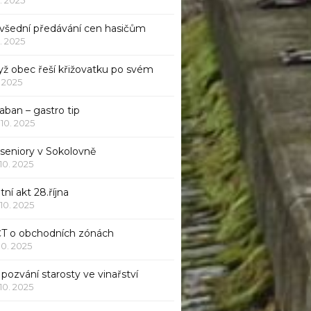
všední předávání cen hasičům
1. 2025
yž obec řeší křižovatku po svém
1. 2025
aban – gastro tip
 10. 2025
 seniory v Sokolovně
 10. 2025
tní akt 28.října
 10. 2025
ČT o obchodních zónách
 10. 2025
pozvání starosty ve vinařství
 10. 2025