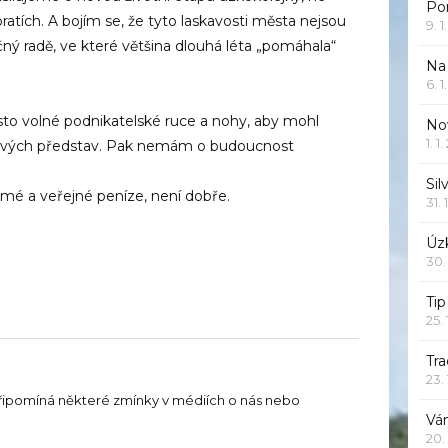
Po
ratích. A bojím se, že tyto laskavosti města nejsou
9. 
ný radě, ve které většina dlouhá léta „pomáhala“
Na
6. 
sto volné podnikatelské ruce a nohy, aby mohl
Nov
1. 1
e svých představ. Pak nemám o budoucnost
Sil
omé a veřejné peníze, není dobře.
31. 
Úzk
30.
Ti
25.
Tr
23.
řipomíná některé zmínky v médiích o nás nebo
Vá
20.