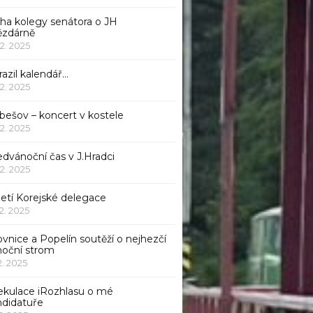
iha kolegy senátora o JH
ězdárně
12. 2025
azil kalendář…
12. 2025
bešov – koncert v kostele
12. 2025
dvánoční čas v J.Hradci
12. 2025
jetí Korejské delegace
12. 2025
ovnice a Popelín soutěží o nejhezčí
noční strom
12. 2025
ekulace iRozhlasu o mé
ndidatuře