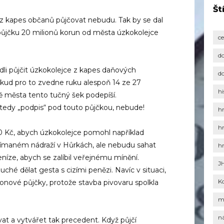
Št
 z kapes občanů půjčovat nebudu. Tak by se dal
 půjčku 20 milionů korun od města úzkokolejce
c
d
dli půjčit úzkokolejce z kapes daňových
d
okud pro to zvedne ruku alespoň 14 ze 27
hi
dě města tento tučný šek podepíší.
 tedy „podpis“ pod touto půjčkou, nebude!
h
h
00 Kč, abych úzkokolejce pomohl například
ajímaném nádraží v Hůrkách, ale nebudu sahat
h
íze, abych se zalíbil veřejnému mínění.
J
uché dělat gesta s cizími penězi. Navíc v situaci,
K
onové půjčky, protože stavba pivovaru spolkla
m
n
t a vytvářet tak precedent. Když půjčí