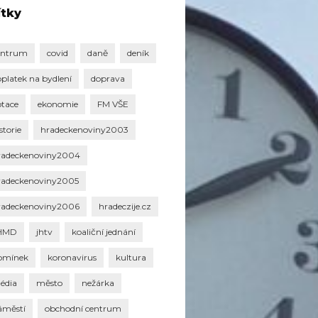
ítky
entrum
covid
daně
deník
oplatek na bydlení
doprava
otace
ekonomie
FM VŠE
storie
hradeckenoviny2003
radeckenoviny2004
radeckenoviny2005
radeckenoviny2006
hradeczije.cz
HMD
jhtv
koaliční jednání
omínek
koronavirus
kultura
édia
město
nežárka
áměstí
obchodní centrum