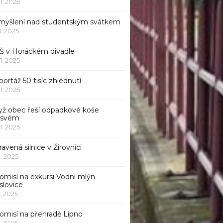
11. 2025
myšlení nad studentským svátkem
11. 2025
Š v Horáckém divadle
11. 2025
ortáž 50 tisíc zhlédnutí
11. 2025
yž obec řeší odpadkové koše
 svém
11. 2025
avená silnice v Žirovnici
1. 2025
omisí na exkursi Vodní mlýn
slovice
1. 2025
komisí na přehradě Lipno
1. 2025