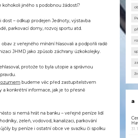
 kohokoli jiného s podobnou žádostí?
o
P
ci dost – odkup prodejen Jednoty, výstavba
adé, parkovací domy, rozvoj sportu atd.
p
r
 obav z veřejného mínění hlasovali a podpořili radě
izaci JHMD jako způsob záchrany úzkokolejky.
s
za
nehlasoval, protože to byla utopie a správnou
ži
 pravdu.
 rozumem
budeme věc před zastupitelstvem
 a konkrétní informace, jak je to přesně
a
město si nemá hrát na banku – veřejné peníze lidí
Ce
chodníky, zeleň, vodovod, kanalizaci, parkování
Ha
čily by peníze i ostatní obce ve svazku či spolku
31. 