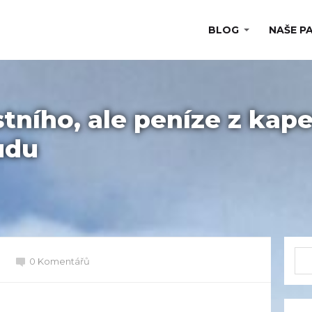
BLOG
NAŠE P
tního, ale peníze z kap
udu
0 Komentářů