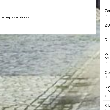
19. 
Za
17. 
íte nejdříve
přihlásit
.
ZU
14. 
Rep
13. 
Kd
po
13. 
Opr
8. 1
S k
Ho
6. 1
S 
4. 1