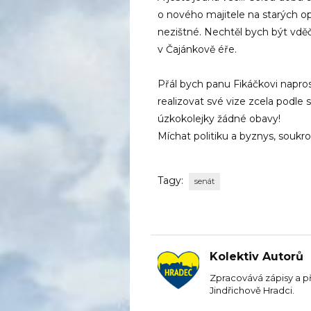
o nového majitele na starých op
nezištné. Nechtěl bych být vděč
v Čajánkově éře.
Přál bych panu Fikáčkovi napro
realizovat své vize zcela podl
úzkokolejky žádné obavy!
Míchat politiku a byznys, soukr
Tagy:
senát
Kolektiv Autorů
Zpracovává zápisy a p
Jindřichově Hradci.