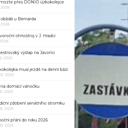
mozte přes DONIO úzkokolejce
1. 2026
 obědě u Bernarda
1. 2026
oroční ohňostroj v J. Hradci
. 2026
vestrovský výšlap na Javořici
12. 2025
okolejka musí jezdit na denní bázi
 12. 2025
p na domácí vánočku
 12. 2025
adiční zdobení senátního stromku
 12. 2025
noční přání do roku 2026
 12. 2025