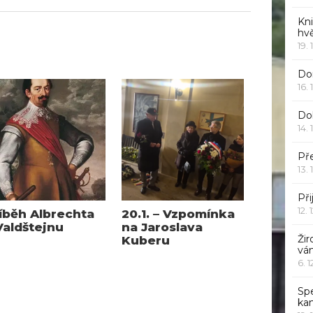
Kn
hv
19. 
Dor
16. 
Do
14. 
Pře
13. 
Při
12. 
íběh Albrechta
20.1. – Vzpomínka
Valdštejnu
na Jaroslava
Žir
Kuberu
vá
6. 
Sp
ka