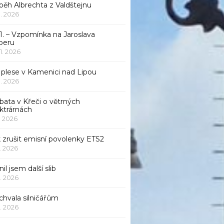
běh Albrechta z Valdštejnu
 1. 2026
1. – Vzpomínka na Jaroslava
beru
 1. 2026
 plese v Kamenici nad Lipou
 1. 2026
bata v Křeči o větrných
ktrárnách
1. 2026
 zrušit emisní povolenky ETS2
1. 2026
nil jsem další slib
1. 2026
chvala silničářům
1. 2026