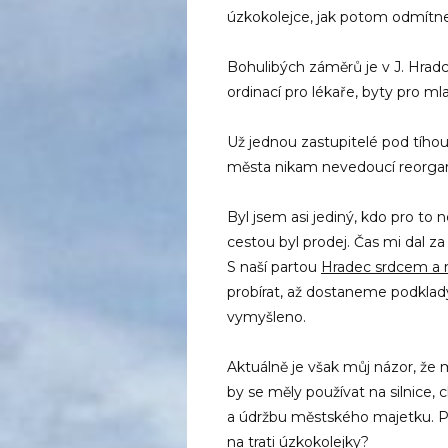
úzkokolejce, jak potom odmítne
Bohulibých záměrů je v J. Hrad
ordinací pro lékaře, byty pro ml
Už jednou zastupitelé pod tíhou
města nikam nevedoucí reorgan
Byl jsem asi jediný, kdo pro to 
cestou byl prodej. Čas mi dal za
S naší partou
Hradec srdcem a
probírat, až dostaneme podklady
vymyšleno.
Aktuálně je však můj názor, že 
by se měly používat na silnice, 
a údržbu městského majetku. Půj
na trati úzkokolejky?