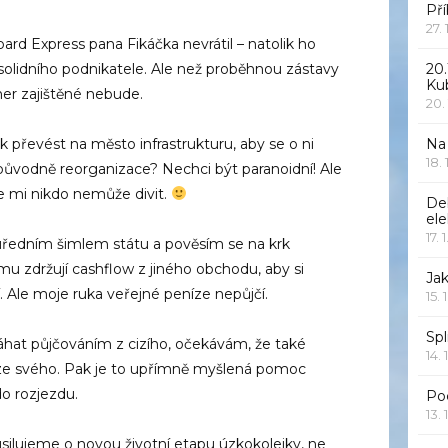
Pří
27.
ard Express pana Fikáčka nevrátil – natolik ho
solidního podnikatele. Ale než proběhnou zástavy
20.
Ku
her zajištěné nebude.
20.
k převést na město infrastrukturu, aby se o ni
Na
18.
 původně reorganizace? Nechci být paranoidní! Ale
 mi nikdo nemůže divit.
De
ele
17. 
ředním šimlem státu a pověsím se na krk
 zdržují cashflow z jiného obchodu, aby si
Jak
 Ale moje ruka veřejné peníze nepůjčí.
15. 
Spl
áhat půjčováním z cizího, očekávám, že také
14. 
i ze svého. Pak je to upřímně myšlená pomoc
do rozjezdu.
Po
13. 
silujeme o novou životní etapu úzkokolejky, ne