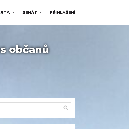
ARTA
SENÁT
PŘIHLÁŠENÍ
es občanů