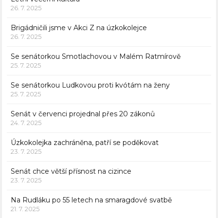
26. 7. 2025
Brigádničili jsme v Akci Z na úzkokolejce
26. 7. 2025
Se senátorkou Smotlachovou v Malém Ratmírově
25. 7. 2025
Se senátorkou Ludkovou proti kvótám na ženy
25. 7. 2025
Senát v červenci projednal přes 20 zákonů
24. 7. 2025
Úzkokolejka zachráněna, patří se poděkovat
23. 7. 2025
Senát chce větší přísnost na cizince
23. 7. 2025
Na Rudláku po 55 letech na smaragdové svatbě
21. 7. 2025