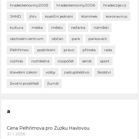
hradeckenoviny2005
hradeckenoviny2006
hradeczije.cz
JHMD
jhtv
koaliční jednání
Komínek
koronavirus
kultura
média
město
nežárka
náměstí
obchodní centrum
občan
park
parkování
Pelhřimov
podnikání
právo
příroda
rada
rozhlas
rozhledna
rozpočet
senát
sport
stavební zákon
volby
zastupitelstvo
školství
životní prostředí
žurnál
a
Cena Pelhřimova pro Zuzku Havlovou
31. 1. 2026