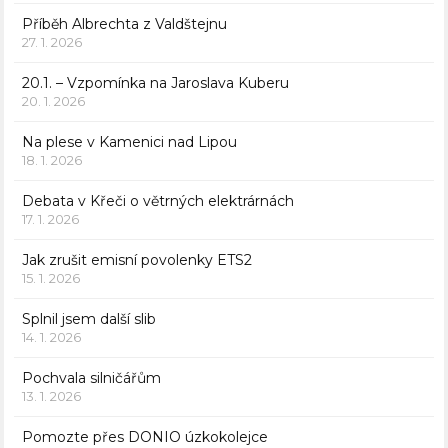
Příběh Albrechta z Valdštejnu
27. 1. 2026
20.1. – Vzpomínka na Jaroslava Kuberu
20. 1. 2026
Na plese v Kamenici nad Lipou
18. 1. 2026
Debata v Křeči o větrných elektrárnách
17. 1. 2026
Jak zrušit emisní povolenky ETS2
15. 1. 2026
Splnil jsem další slib
14. 1. 2026
Pochvala silničářům
13. 1. 2026
Pomozte přes DONIO úzkokolejce