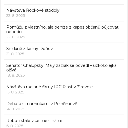
Návštěva Rockové stodoly
22. 8. 2025
Pomůžu z vlastního, ale peníze z kapes občanů půjčovat
nebudu
22. 8. 2025
Snídaně z farmy Doňov
21. 8. 2025
Senátor Chalupský: Malý zázrak se povedl – úzkokolejka
ožívá
18. 8. 2025
Návštěva rodinné firmy IPC Plast v Žirovnici
15. 8. 2025
Debata s maminkami v Pelhřimově
14. 8. 2025
Roboti stále více mezi námi
6. 8. 2025