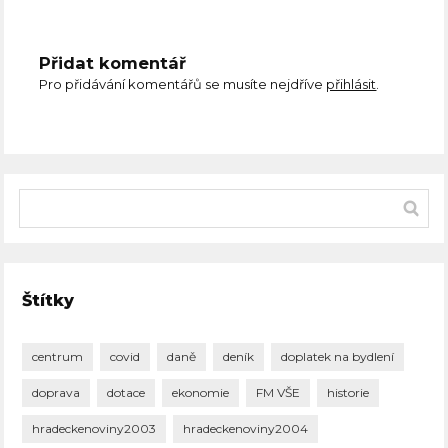
Přidat komentář
Pro přidávání komentářů se musíte nejdříve
přihlásit
.
Štítky
centrum
covid
daně
deník
doplatek na bydlení
doprava
dotace
ekonomie
FM VŠE
historie
hradeckenoviny2003
hradeckenoviny2004