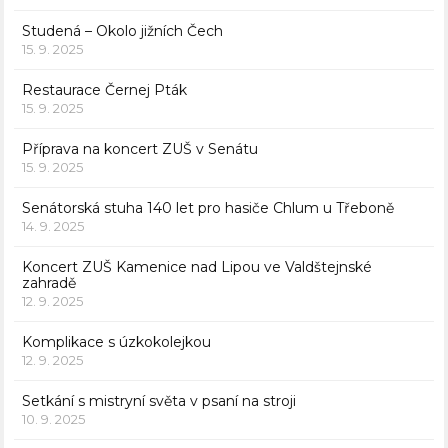
Studená – Okolo jižních Čech
15. 9. 2025
Restaurace Černej Pták
15. 9. 2025
Příprava na koncert ZUŠ v Senátu
15. 9. 2025
Senátorská stuha 140 let pro hasiče Chlum u Třeboně
14. 9. 2025
Koncert ZUŠ Kamenice nad Lipou ve Valdštejnské
zahradě
12. 9. 2025
Komplikace s úzkokolejkou
12. 9. 2025
Setkání s mistryní světa v psaní na stroji
10. 9. 2025