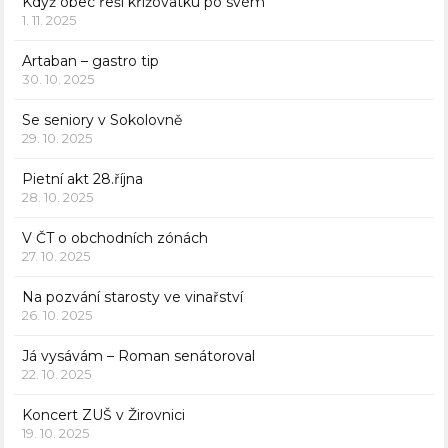
Když obec řeší křižovatku po svém
1. 11. 2025
Artaban – gastro tip
30. 10. 2025
Se seniory v Sokolovně
29. 10. 2025
Pietní akt 28.října
28. 10. 2025
V ČT o obchodních zónách
27. 10. 2025
Na pozvání starosty ve vinařství
26. 10. 2025
Já vysávám – Roman senátoroval
22. 10. 2025
Koncert ZUŠ v Žirovnici
19. 10. 2025