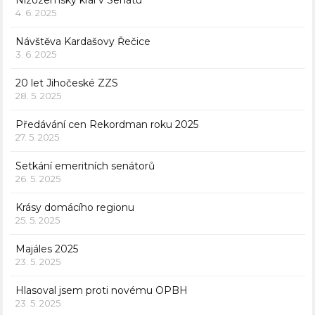
Nizozemský král v Senátu
4. 6. 2025
Návštěva Kardašovy Řečice
3. 6. 2025
20 let Jihočeské ZZS
28. 5. 2025
Předávání cen Rekordman roku 2025
27. 5. 2025
Setkání emeritních senátorů
26. 5. 2025
Krásy domácího regionu
25. 5. 2025
Majáles 2025
23. 5. 2025
Hlasoval jsem proti novému OPBH
23. 5. 2025