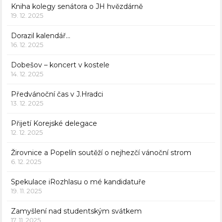
Kniha kolegy senátora o JH hvězdárně
19. 12. 2025
Dorazil kalendář…
16. 12. 2025
Dobešov – koncert v kostele
14. 12. 2025
Předvánoční čas v J.Hradci
13. 12. 2025
Přijetí Korejské delegace
12. 12. 2025
Žirovnice a Popelín soutěží o nejhezčí vánoční strom
6. 12. 2025
Spekulace iRozhlasu o mé kandidatuře
19. 11. 2025
Zamyšlení nad studentským svátkem
17. 11. 2025