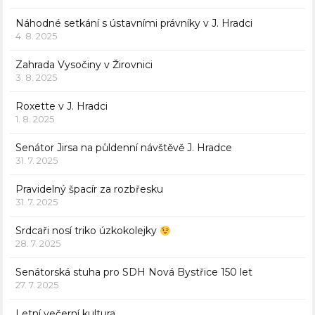
Náhodné setkání s ústavními právníky v J. Hradci
4. 8. 2025
Zahrada Vysočiny v Žirovnici
3. 8. 2025
Roxette v J. Hradci
1. 8. 2025
Senátor Jirsa na půldenní návštěvě J. Hradce
31. 7. 2025
Pravidelný špacír za rozbřesku
31. 7. 2025
Srdcaři nosí triko úzkokolejky
28. 7. 2025
Senátorská stuha pro SDH Nová Bystřice 150 let
27. 7. 2025
Letní večerní kultura