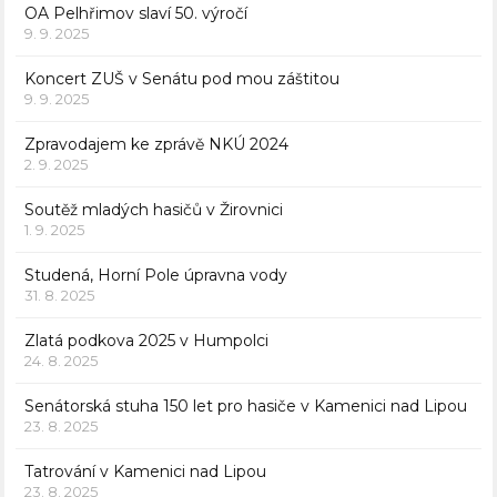
OA Pelhřimov slaví 50. výročí
9. 9. 2025
Koncert ZUŠ v Senátu pod mou záštitou
9. 9. 2025
Zpravodajem ke zprávě NKÚ 2024
2. 9. 2025
Soutěž mladých hasičů v Žirovnici
1. 9. 2025
Studená, Horní Pole úpravna vody
31. 8. 2025
Zlatá podkova 2025 v Humpolci
24. 8. 2025
Senátorská stuha 150 let pro hasiče v Kamenici nad Lipou
23. 8. 2025
Tatrování v Kamenici nad Lipou
23. 8. 2025