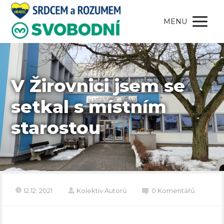
MENU
V Žirovnici jsem se
setkal s místním
starostou
12.12. 2021
Kolektiv Autorů
0 Komentářů