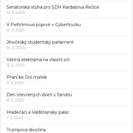
Senátorská stuha pro SDH Kardašova Řečice
19. 5. 2025
V Pelhřimově poprvé v Cybertrucku
15. 5. 2025
Jihočeský studentský parlament
14. 5. 2025
Větrná elektrárna na vlastní oči
12. 5. 2025
Přání ke Dni matek
11. 5. 2025
Den otevřených dveří v Senátu
8. 5. 2025
Hradečáci a Valdštejnský palác
7. 5. 2025
Trumpova divočina