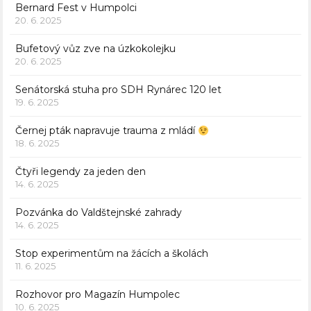
Bernard Fest v Humpolci
20. 6. 2025
Bufetový vůz zve na úzkokolejku
20. 6. 2025
Senátorská stuha pro SDH Rynárec 120 let
19. 6. 2025
Černej pták napravuje trauma z mládí
18. 6. 2025
Čtyři legendy za jeden den
14. 6. 2025
Pozvánka do Valdštejnské zahrady
14. 6. 2025
Stop experimentům na žácích a školách
11. 6. 2025
Rozhovor pro Magazín Humpolec
10. 6. 2025