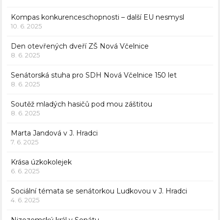
Kompas konkurenceschopnosti – další EU nesmysl
10. 6. 2025
Den otevřených dveří ZŠ Nová Včelnice
8. 6. 2025
Senátorská stuha pro SDH Nová Včelnice 150 let
8. 6. 2025
Soutěž mladých hasičů pod mou záštitou
8. 6. 2025
Marta Jandová v J. Hradci
7. 6. 2025
Krása úzkokolejek
6. 6. 2025
Sociální témata se senátorkou Ludkovou v J. Hradci
4. 6. 2025