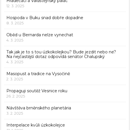
Hradečáci a Valdštejnský palác
12. 3. 2025
Hospoda v Buku snad dobře dopadne
8. 3. 2025
Oběd u Bernarda nelze vynechat
4. 3. 2025
Tak jak je to s tou úzkokolejkou? Bude jezdit nebo ne?
Na nejčastější dotaz odpovídá senátor Chalupský
4. 3. 2025
Masopust a tradice na Vysočině
2. 3. 2025
Propaguji soutěž Vesnice roku
26. 2. 2025
Návštěva brněnského planetária
3. 2. 2025
Interpelace kvůli úzkokolejce