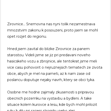
Zirovnice… Snemovna nas nyni tolik nezamestnava
mnozstvim zakonu k posouzeni, proto jsem se mohl
opet rozjet do regionu.
Hned jsem zavital do blizke Zirovnice za panem
starostou. Videli jsme se jiz pri predavani noveho
hasicskeho vozu a zbrojnice, ale tentokrat jsme meli
vice casu pohovorit o nejruznejsich tematech ze zivota
obce, abych je mel na pameti, az k nam zase od
poslancu doputuje nejaky navrh, ktery se obci tyka.
Osobne me hodne zajimaly zkusenosti s pripravou
obecnich pozemku na vystavbu a bydleni. A take
situace kolem kurovce a lesu, kde bych mohl prilozit
ruku k dilu pri sazeni stromku nebo aleji.