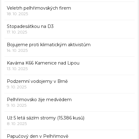
Veletrh pelhřimovských firem
18. 10. 2025
Stopadesátkou na D3
17. 10. 2025
Bojujeme proti klimatickým aktivistům
14. 10. 2025
Kavárna K66 Kamenice nad Lipou
13. 10. 2025
Podzemní vodojemy v Brně
9. 10. 2025
Pelhřimovsko žije medvědem
9. 10. 2025
Už 5 letá sázím stromy (15.386 kusů)
8. 10. 2025
Papučový den v Pelhřimově