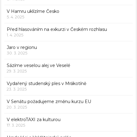
V Hamru uklízíme Česko
5. 4. 2025
Před hlasováním na exkurzi v Českém rozhlasu
1. 4. 2025
Jaro v regionu
30. 3. 2025
Sázíme veselou alej ve Veselé
29. 3. 2025
Vydařený studenský ples v Mrákotíně
23. 3. 2025
V Senátu požadujeme změnu kurzu EU
20. 3. 2025
V elektroTAXI za kulturou
17. 3. 2025