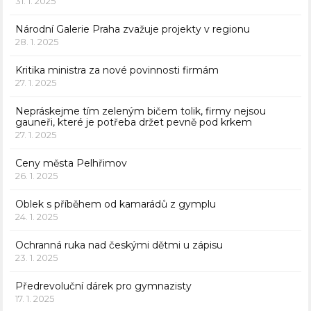
31. 1. 2025
Národní Galerie Praha zvažuje projekty v regionu
28. 1. 2025
Kritika ministra za nové povinnosti firmám
27. 1. 2025
Nepráskejme tím zeleným bičem tolik, firmy nejsou
gauneři, které je potřeba držet pevně pod krkem
27. 1. 2025
Ceny města Pelhřimov
26. 1. 2025
Oblek s příběhem od kamarádů z gymplu
24. 1. 2025
Ochranná ruka nad českými dětmi u zápisu
23. 1. 2025
Předrevoluční dárek pro gymnazisty
17. 1. 2025