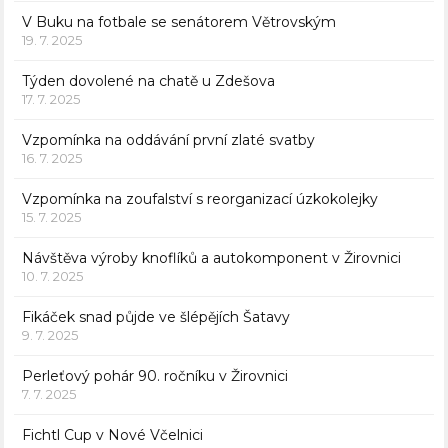
V Buku na fotbale se senátorem Větrovským
19. 7. 2025
Týden dovolené na chatě u Zdešova
17. 7. 2025
Vzpomínka na oddávání první zlaté svatby
16. 7. 2025
Vzpomínka na zoufalství s reorganizací úzkokolejky
15. 7. 2025
Návštěva výroby knoflíků a autokomponent v Žirovnici
10. 7. 2025
Fikáček snad půjde ve šlépějích Šatavy
9. 7. 2025
Perleťový pohár 90. ročníku v Žirovnici
7. 7. 2025
Fichtl Cup v Nové Včelnici