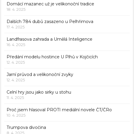
Domácí mazanec už je velikonoční tradice
18. 4. 2025
Dalších 784 dubů zasazeno u Pelhřimova
17. 4. 2025
Landfrasova zahrada a Umělá Inteligence
16. 4. 2025
Předání modelu hostince U Plhů v Kojčicích
12. 4. 2025
Jarní průvod a velikonoční zvyky
12. 4. 2025
Celní hry jsou jako sirky u stohu
11. 4. 2025
Proč jsem hlasoval PROTI mediální novele ČT/ČRo
10. 4. 2025
Trumpova divočina
8. 4. 2025