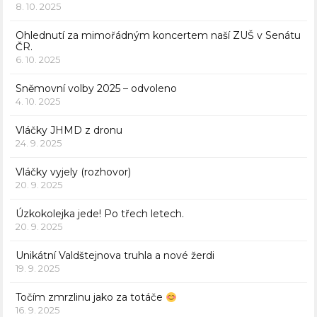
8. 10. 2025
Ohlednutí za mimořádným koncertem naší ZUŠ v Senátu
ČR.
6. 10. 2025
Sněmovní volby 2025 – odvoleno
4. 10. 2025
Vláčky JHMD z dronu
24. 9. 2025
Vláčky vyjely (rozhovor)
20. 9. 2025
Úzkokolejka jede! Po třech letech.
20. 9. 2025
Unikátní Valdštejnova truhla a nové žerdi
19. 9. 2025
Točím zmrzlinu jako za totáče
16. 9. 2025