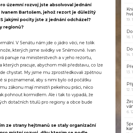
ro územní rozvoj jste absolvoval jednání
Kn
j Ivanem Bartošem, jehož rezort je důležitý
hv
 S jakými pocity jste z jednání odcházel?
19. 
y regionů?
Dor
16. 
rmální. V Senátu nám jde o jádro věci, ne tolik
Do
tří nože, kterých jsme svědky ve Sněmovně. Ivan
14. 
rá panuje na ministerstvech a v jeho rezortu,
 na kterých pracuje, abychom měli představu, co lze
Pře
13. 
bude chystat. My jsme mu zprostředkovali zpětnou
ré si poznamenal, aby s nimi bylo od počátku
Při
mu zákonu mají ministři pekelnou práci, něco
12. 
ak pohnout kormidlem. Ale i tak to vypadá, že
Žir
ých dotačních titulů pro regiony a obce bude
vá
6. 
Sp
ím ze strany hejtmanů se staly organizační
ka
pro místní rozvoj, díky kterým se podle