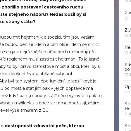
19. 
 zhoršilo postavení cestovního ruchu
Za
Jste stejného názoru? Nezasloužil by si
17. 
ze strany státu?
ZU
14. 
budou mít hejtmani k dispozici, tím jsou většími
íže budou peníze lidem a čím blíže lidem se o nich
Rep
 se i já v nejrůznějších případech rozhoduji při
13. 
říč regionem musí zastřešit hejtmani. To je jasné.
Kd
by to byli právě starostové měst a obcí, kteří by si
po
y ke zlepšení života občanů sáhnout
13. 
y byl ten systém lépe funkční, je lepší, když je
Opr
du od měst a stát jim pak v jejich poptávce má
8. 1
bu, než když pan „moudrý stát“ něco vymyslí a pak to
spásnou myšlenku a obce se tomu podřizují, ať jim
S k
Ho
 o level výše směrem z EU.
6. 1
 s dostupností zdravotní péče, kterou
S 
4. 1