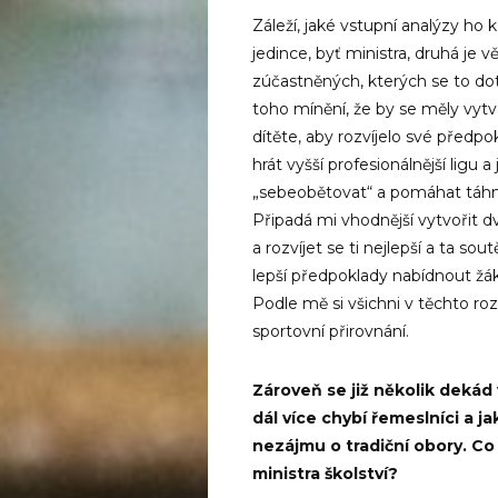
Záleží, jaké vstupní analýzy ho
jedince, byť ministra, druhá je
zúčastněných, kterých se to do
toho mínění, že by se měly vyt
dítěte, aby rozvíjelo své předpo
hrát vyšší profesionálnější ligu a
„sebeobětovat“ a pomáhat táhnou
Připadá mi vhodnější vytvořit 
a rozvíjet se ti nejlepší a ta s
lepší předpoklady nabídnout žák
Podle mě si všichni v těchto roz
sportovní přirovnání.
Zároveň se již několik dekád
dál více chybí řemeslníci a j
nezájmu o tradiční obory. Co
ministra školství?