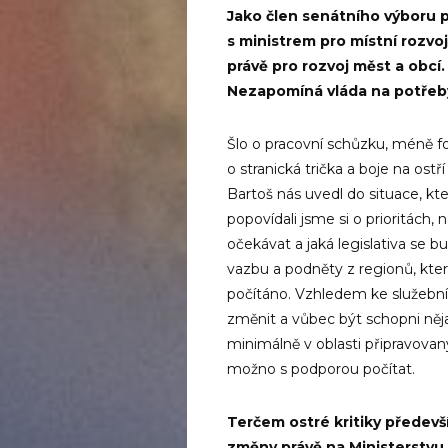
Jako člen senátního výboru p
s ministrem pro místní rozvo
právě pro rozvoj měst a obcí.
Nezapomíná vláda na potřeb
Šlo o pracovní schůzku, méně fo
o stranická trička a boje na os
Bartoš nás uvedl do situace, kte
popovídali jsme si o prioritách,
očekávat a jaká legislativa se 
vazbu a podněty z regionů, kte
počítáno. Vzhledem ke služební
změnit a vůbec být schopni něj
minimálně v oblasti připravovan
možno s podporou počítat.
Terčem ostré kritiky předevš
změny právě na Ministerstvu 