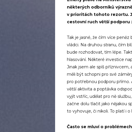
některých odborníků výrazně
v prioritách tohoto rezortu. 
cestovní ruch větší podporu 
Tak je jasné, že čím více peněz 
vládci. Na druhou stranu, čím bl
bude rozhodovat, tím lépe. Takto
hlasování. Některé investice nap
Jinak jsem ale spíš příznivcem, a
měli být schopni pro své záměr
pro potřebnou podporu přímo. Ab
větší aktivita a poptávka odspo
vyjít vstříc, udělat pro ně služ
začne dolu tlačit jako nějakou 
to vyhovuje, či nikoli. To platí i
Často se mluví o problémech