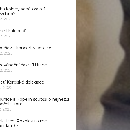
iha kolegy senátora o JH
ězdárně
12. 2025
azil kalendář…
12. 2025
bešov – koncert v kostele
12. 2025
dvánoční čas v J.Hradci
12. 2025
jetí Korejské delegace
12. 2025
ovnice a Popelín soutěží o nejhezčí
noční strom
12. 2025
ekulace iRozhlasu o mé
ndidatuře