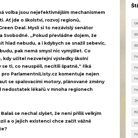
Št
ná volba jsou nejefektivnějším mechanismem
. Ať jde o školství, rozvoj regionů,
c
reen Deal. Myslí si to nezávislý senátor
d
za Svobodné. „Pokud převládne dojem, že
ít hlad nebudu, a i kdybych se snažil sebevíc,
d
ebudu, pak nemá smysl nic vymýšlet. Co
hi
 kdy učitel nezveřejní výsledky školní
se ti, co neuspěli, necítili špatně,“ říká
h
u pro ParlamentníListy.cz komentuje nejen
h
 aut se spalovacími motory, plánované změny
lad nedostatek lékařů v mnoha regionech
h
J
K
 Balaš se nechal slyšet, že není příliš velkým
í a o jejich existenci chce začít vážně
m
íte?
n