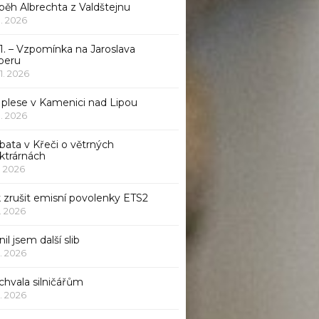
běh Albrechta z Valdštejnu
 1. 2026
1. – Vzpomínka na Jaroslava
beru
 1. 2026
 plese v Kamenici nad Lipou
 1. 2026
bata v Křeči o větrných
ktrárnách
1. 2026
 zrušit emisní povolenky ETS2
1. 2026
nil jsem další slib
1. 2026
chvala silničářům
1. 2026