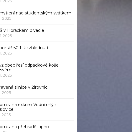
11. 2025
myšlení nad studentským svátkem
11. 2025
Š v Horáckém divadle
11. 2025
ortáž 50 tisíc zhlédnutí
11. 2025
yž obec řeší odpadkové koše
 svém
11. 2025
avená silnice v Žirovnici
1. 2025
omisí na exkursi Vodní mlýn
slovice
1. 2025
komisí na přehradě Lipno
1. 2025