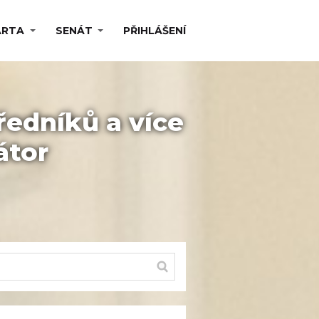
ARTA
SENÁT
PŘIHLÁŠENÍ
ředníků a více
átor