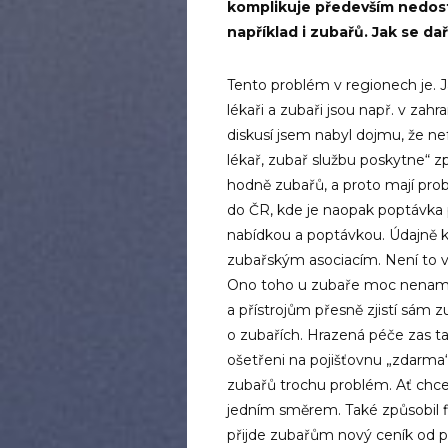
komplikuje především nedosta
například i zubařů. Jak se d
Tento problém v regionech je. 
lékaři a zubaři jsou např. v zahr
diskusí jsem nabyl dojmu, že n
lékař, zubař službu poskytne“ z
hodně zubařů, a proto mají prob
do ČR, kde je naopak poptávka 
nabídkou a poptávkou. Údajně k
zubařským asociacím. Není to 
Ono toho u zubaře moc nenamlu
a přístrojům přesně zjistí sám z
o zubařích. Hrazená péče zas t
ošetřeni na pojišťovnu „zdarma“,
zubařů trochu problém. Ať chc
jedním směrem. Také způsobil fi
přijde zubařům nový ceník od po