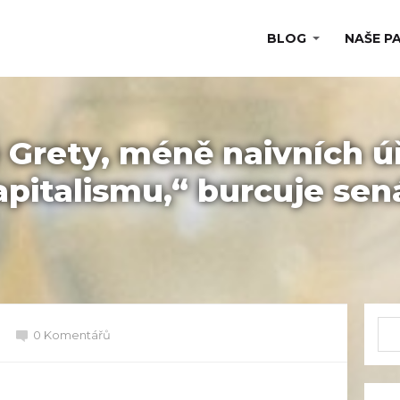
BLOG
NAŠE P
Grety, méně naivních ú
italismu,“ burcuje sen
0 Komentářů