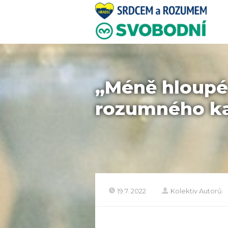
„Méně hloupé 
rozumného kap
19.7. 2022
Kolektiv Autorů