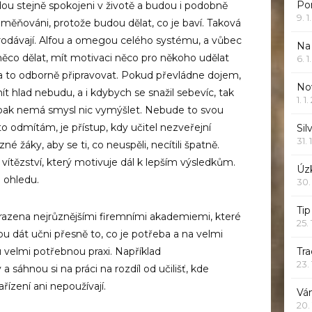
Po
ou stejně spokojeni v životě a budou i podobně
9. 
měňováni, protože budou dělat, co je baví. Taková
prodávají. Alfou a omegou celého systému, a vůbec
Na
něco dělat, mít motivaci něco pro někoho udělat
6. 
 to odborně připravovat. Pokud převládne dojem,
Nov
ít hlad nebudu, a i kdybych se snažil sebevíc, tak
1. 1
 pak nemá smysl nic vymýšlet. Nebude to svou
 odmítám, je přístup, kdy učitel nezveřejní
Sil
31. 
né žáky, aby se ti, co neuspěli, necítili špatně.
vítězství, který motivuje dál k lepším výsledkům.
Úzk
o ohledu.
30.
Ti
hrazena nejrůznějšími firemními akademiemi, které
25.
ou dát učni přesně to, co je potřeba a na velmi
tu velmi potřebnou praxi. Například
Tr
23.
 sáhnou si na práci na rozdíl od učilišť, kde
řízení ani nepoužívají.
Vá
20.