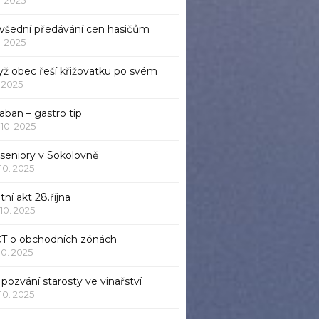
všední předávání cen hasičům
1. 2025
yž obec řeší křižovatku po svém
1. 2025
aban – gastro tip
 10. 2025
 seniory v Sokolovně
 10. 2025
tní akt 28.října
 10. 2025
ČT o obchodních zónách
 10. 2025
pozvání starosty ve vinařství
 10. 2025