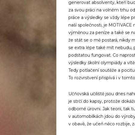
generovat absolventy, kteří bud
za svou práci na volném trhu od
práce a výsledky se vždy lépe 
naší společnosti, je MOTIVACE 
výměnou za peníze a také se na
že stát se o mě postará, nikdy m
se extra lépe také mít nebudu,
podstatou fungovat. Co naprosto
výsledky školní olympiády a vítěz
Tedy potlačení soutěže a pocitu 
To rozvrstvení přispívá i v tomt
Učňovská učiliště jsou dnes na
je strčí do kapsy, protože dokáž
odborné úrovni. Jak teorii, tak 
v automobilkách jdou do výroby a
v obavě, že učeň něco rozbije, za