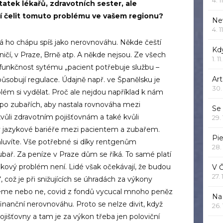
tek lékařů, zdravotních sester, ale
aří čelit tomuto problému ve vašem regionu?
Ne
4. 1
Já ho chápu spíš jako nerovnováhu. Někde čeští
Kd
aničí, v Praze, Brně atp. A někde nejsou. Ze všech
1. 1
efunkčnost sytému „pacient potřebuje službu –
Art
působují regulace. Údajně např. ve Španělsku je
30.
lém si vydělat. Proč ale nejdou například k nám
po zubařích, aby nastala rovnováha mezi
Se
vůli zdravotním pojišťovnám a také kvůli
29.
v jazykové bariéře mezi pacientem a zubařem.
Pie
víte. Vše potřebné si díky rentgenům
28.
ubař. Za peníze v Praze dům se říká. To samé platí
akový problém není. Lidé však očekávají, že budou
V 
27.
 což je při snižujících se úhradách za výkony
eme nebo ne, covid z fondů vycucal mnoho peněz
Na 
nanční nerovnováhu. Proto se nelze divit, když
26.
jišťovny a tam je za výkon třeba jen poloviční