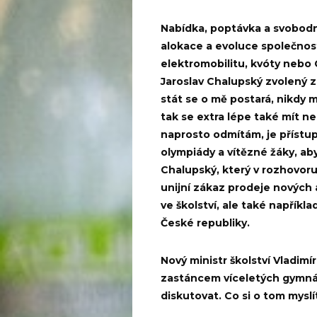
Nabídka, poptávka a svobod
alokace a evoluce společnosti
elektromobilitu, kvóty nebo G
Jaroslav Chalupský zvolený 
stát se o mě postará, nikdy m
tak se extra lépe také mít n
naprosto odmítám, je přístup,
olympiády a vítězné žáky, aby 
Chalupský, který v rozhovor
unijní zákaz prodeje nových
ve školství, ale také napřík
České republiky.
Nový ministr školství Vladimír
zastáncem víceletých gymnázi
diskutovat. Co si o tom mysl