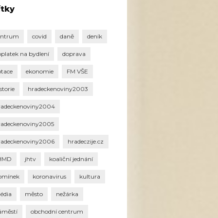
ítky
entrum
covid
daně
deník
oplatek na bydlení
doprava
otace
ekonomie
FM VŠE
storie
hradeckenoviny2003
radeckenoviny2004
radeckenoviny2005
radeckenoviny2006
hradeczije.cz
HMD
jhtv
koaliční jednání
omínek
koronavirus
kultura
édia
město
nežárka
áměstí
obchodní centrum