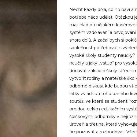
Nechť každý dělá, co ho baví a n
potřeba něco udělat. Otázkou je,
mají hlad po nějakém kariérové
systém vzdělávání a osvojování
shora dolů. A začal bych si pok
společnost potřebovat s výhled
vysoké školy studenty naučily?
naučily a jaký „vstup“ pro vysok
dodávat základní školy střední
vytvořit rodiny a mateřské školk
odborné diskusi, kde budou všic
laťky zvládnutí toho daného lev
soutěž, ve které se studenti roz
projdou celým edukačním systé
špičkovými odborníky v nejrůzně
úroveň a třetina, které vyhovuj
organizovat a rozhodovat. Vše