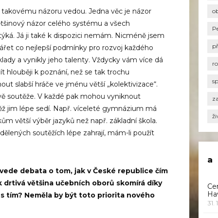
 k takovému názoru vedou. Jedna věc je názor
o
 většinový názor celého systému a všech
P
týká. Já ji také k dispozici nemám. Nicméně jsem
p
vářet co nejlepší podmínky pro rozvoj každého
klady a vynikly jeho talenty. Vždycky vám více dá
r
 jít hlouběji k poznání, než se tak trochu
s
t slabší hráče ve jménu větší „kolektivizace“.
dvě soutěže. V každé pak mohou vyniknout
za
outěž jim lépe sedí. Např. víceleté gymnázium má
ži
ům větší výběr jazyků než např. základní škola.
dělených soutěžích lépe zahrají, mám-li použít
a
 vede debata o tom, jak v České republice čím
ak drtivá většina učebních oborů skomírá díky
Ce
Ha
 s tím? Neměla by být toto priorita nového
31. 