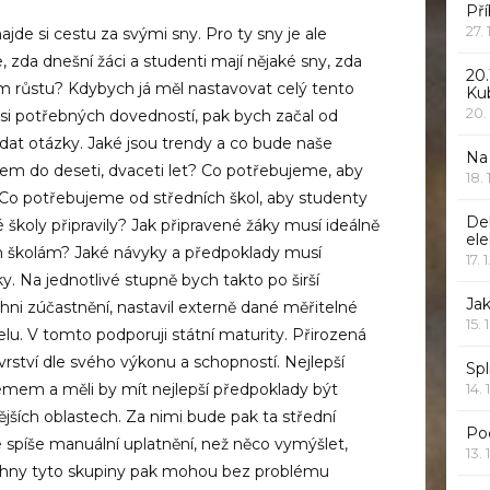
Pří
27.
ajde si cestu za svými sny. Pro ty sny je ale
 zda dnešní žáci a studenti mají nějaké sny, zda
20.
m růstu? Kdybych já měl nastavovat celý tento
Ku
20.
 si potřebných dovedností, pak bych začal od
ládat otázky. Jaké jsou trendy a co bude naše
Na
em do deseti, dvaceti let? Co potřebujeme, aby
18.
 Co potřebujeme od středních škol, aby studenty
De
é školy připravily? Jak připravené žáky musí ideálně
ele
m školám? Jaké návyky a předpoklady musí
17. 
y. Na jednotlivé stupně bych takto po širší
Jak
hni zúčastnění, nastavil externě dané měřitelné
15. 
elu. V tomto podporuji státní maturity. Přirozená
vrství dle svého výkonu a schopností. Nejlepší
Spl
mem a měli by mít nejlepší předpoklady být
14. 
jších oblastech. Za nimi bude pak ta střední
Po
e spíše manuální uplatnění, než něco vymýšlet,
13. 
chny tyto skupiny pak mohou bez problému