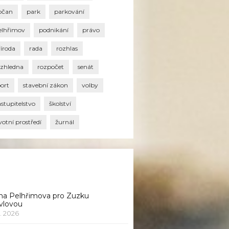
bčan
park
parkování
elhřimov
podnikání
právo
říroda
rada
rozhlas
ozhledna
rozpočet
senát
port
stavební zákon
volby
stupitelstvo
školství
votní prostředí
žurnál
na Pelhřimova pro Zuzku
vlovou
1. 2026