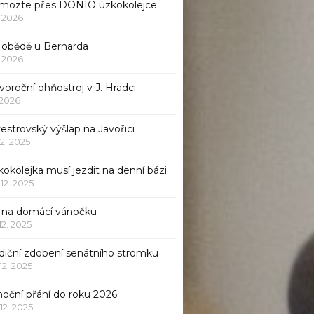
mozte přes DONIO úzkokolejce
1. 2026
 obědě u Bernarda
1. 2026
oroční ohňostroj v J. Hradci
. 2026
vestrovský výšlap na Javořici
12. 2025
okolejka musí jezdit na denní bázi
 12. 2025
p na domácí vánočku
 12. 2025
adiční zdobení senátního stromku
 12. 2025
noční přání do roku 2026
 12. 2025