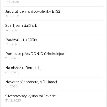
17. 1. 2026
Jak zrušit emisní povolenky ETS2
15. 1. 2026
Splnil jsem další slib
14. 1. 2026
Pochvala silničářům
13. 1. 2026
Pomozte přes DONIO úzkokolejce
9. 1. 2026
Na obědě u Bernarda
6. 1. 2026
Novoroční ohňostroj v J. Hradci
1. 1. 2026
Silvestrovský výšlap na Javořici
31. 12. 2025