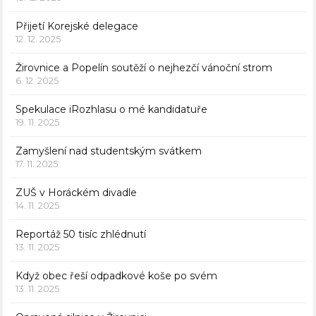
Přijetí Korejské delegace
12. 12. 2025
Žirovnice a Popelín soutěží o nejhezčí vánoční strom
6. 12. 2025
Spekulace iRozhlasu o mé kandidatuře
19. 11. 2025
Zamyšlení nad studentským svátkem
17. 11. 2025
ZUŠ v Horáckém divadle
14. 11. 2025
Reportáž 50 tisíc zhlédnutí
13. 11. 2025
Když obec řeší odpadkové koše po svém
13. 11. 2025