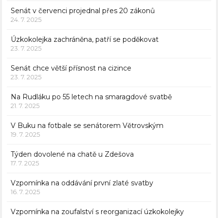
Senát v červenci projednal přes 20 zákonů
24. 7. 2025
Úzkokolejka zachráněna, patří se poděkovat
23. 7. 2025
Senát chce větší přísnost na cizince
23. 7. 2025
Na Rudláku po 55 letech na smaragdové svatbě
21. 7. 2025
V Buku na fotbale se senátorem Větrovským
19. 7. 2025
Týden dovolené na chatě u Zdešova
17. 7. 2025
Vzpomínka na oddávání první zlaté svatby
16. 7. 2025
Vzpomínka na zoufalství s reorganizací úzkokolejky