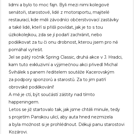
lidmi a bylo to moc fajn. Byli mezi nimi kolegové
senátoři, starostové, lidé z motorsportu, majitelé
restaurací, kde měli závodníci občerstvovací zastávky
a také lidé, kteří si přišli povídat, jak je to s tou
úzkokolejkou, zda se jí podaří zachránit, nebo
poděkovat za tu či onu drobnost, kterou jsem pro ně
pomáhal vyřešit.
Jel se pátý ročník Spring Classic, druhá akce v J. Hradci,
kam tuto exkluzivní a výjimečnou akci přivedl Michal
Švihálek s panem ředitelem soutěže Kacerovským
za podpory sponzorů a starostů. Za to jim patří
obrovské poděkování!
A mě je ctí, být součástí záštity nad tímto
happeningem.
Letos se již startovalo tak, jak jsme chtěli minule, tedy
s projetím Panskou ulicí, aby auta hned nezmizela
a byla možnost si je prohlédnout. Děkuji panu starostovi
Kozárovi.