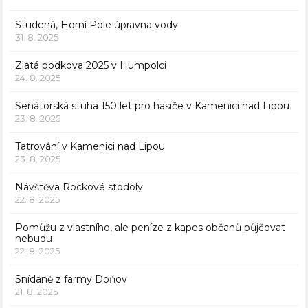
Studená, Horní Pole úpravna vody
31. 8. 2025
Zlatá podkova 2025 v Humpolci
24. 8. 2025
Senátorská stuha 150 let pro hasiče v Kamenici nad Lipou
23. 8. 2025
Tatrování v Kamenici nad Lipou
23. 8. 2025
Návštěva Rockové stodoly
22. 8. 2025
Pomůžu z vlastního, ale peníze z kapes občanů půjčovat
nebudu
22. 8. 2025
Snídaně z farmy Doňov
21. 8. 2025