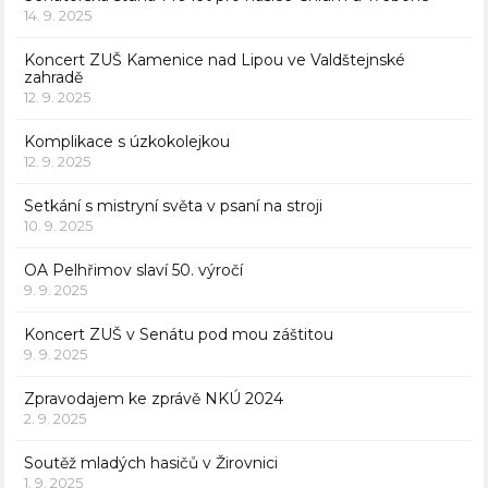
14. 9. 2025
Koncert ZUŠ Kamenice nad Lipou ve Valdštejnské
zahradě
12. 9. 2025
Komplikace s úzkokolejkou
12. 9. 2025
Setkání s mistryní světa v psaní na stroji
10. 9. 2025
OA Pelhřimov slaví 50. výročí
9. 9. 2025
Koncert ZUŠ v Senátu pod mou záštitou
9. 9. 2025
Zpravodajem ke zprávě NKÚ 2024
2. 9. 2025
Soutěž mladých hasičů v Žirovnici
1. 9. 2025