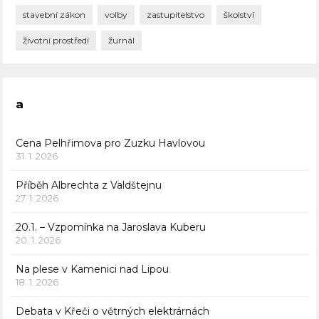
stavební zákon
volby
zastupitelstvo
školství
životní prostředí
žurnál
a
Cena Pelhřimova pro Zuzku Havlovou
31. 1. 2026
Příběh Albrechta z Valdštejnu
27. 1. 2026
20.1. – Vzpomínka na Jaroslava Kuberu
20. 1. 2026
Na plese v Kamenici nad Lipou
18. 1. 2026
Debata v Křeči o větrných elektrárnách