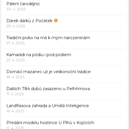
Pálení čarodějnic
30. 4. 2025
Dárek dárků z Počátek
29. 4. 2025
Tradiční pivko na mě k mým narozeninám
27. 4. 2025
Kamarádi na pódiu i pod pódiem
25. 4. 2025
Domácí mazanec už je velikonoční tradice
18. 4. 2025
Dalších 784 dubů zasazeno u Pelhřimova
17. 4. 2025
Landfrasova zahrada a Umělá Inteligence
16. 4. 2025
Předání modelu hostince U Plhů v Kojčicích
12. 4. 2025