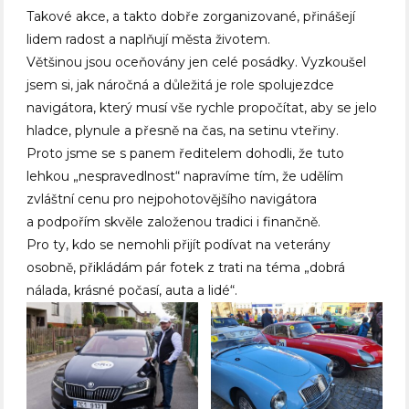
Takové akce, a takto dobře zorganizované, přinášejí
lidem radost a naplňují města životem.
Většinou jsou oceňovány jen celé posádky. Vyzkoušel
jsem si, jak náročná a důležitá je role spolujezdce
navigátora, který musí vše rychle propočítat, aby se jelo
hladce, plynule a přesně na čas, na setinu vteřiny.
Proto jsme se s panem ředitelem dohodli, že tuto
lehkou „nespravedlnost“ napravíme tím, že udělím
zvláštní cenu pro nejpohotovějšího navigátora
a podpořím skvěle založenou tradici i finančně.
Pro ty, kdo se nemohli přijít podívat na veterány
osobně, přikládám pár fotek z trati na téma „dobrá
nálada, krásné počasí, auta a lidé“.