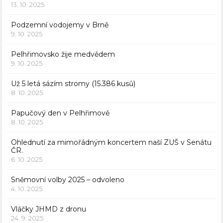
13. 10. 2025
Podzemní vodojemy v Brně
9. 10. 2025
Pelhřimovsko žije medvědem
9. 10. 2025
Už 5 letá sázím stromy (15.386 kusů)
8. 10. 2025
Papučový den v Pelhřimově
8. 10. 2025
Ohlednutí za mimořádným koncertem naší ZUŠ v Senátu
ČR.
6. 10. 2025
Sněmovní volby 2025 – odvoleno
4. 10. 2025
Vláčky JHMD z dronu
24. 9. 2025