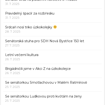
31. 7. 2025
Pravidelný špacír za rozbřesku
31. 7. 2025
Srdcaři nosí triko úzkokolejky
28. 7. 2025
Senátorská stuha pro SDH Nová Bystřice 150 let
27. 7. 2025
Letní večerní kultura
26. 7. 2025
Brigádničili jsme v Akci Z na úzkokolejce
26. 7. 2025
Se senátorkou Smotlachovou v Malém Ratmírově
25. 7. 2025
Se senátorkou Ludkovou proti kvótám na ženy
25. 7. 2025