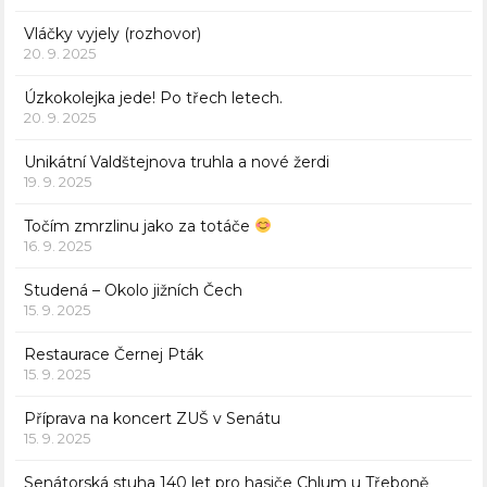
Vláčky vyjely (rozhovor)
20. 9. 2025
Úzkokolejka jede! Po třech letech.
20. 9. 2025
Unikátní Valdštejnova truhla a nové žerdi
19. 9. 2025
Točím zmrzlinu jako za totáče
16. 9. 2025
Studená – Okolo jižních Čech
15. 9. 2025
Restaurace Černej Pták
15. 9. 2025
Příprava na koncert ZUŠ v Senátu
15. 9. 2025
Senátorská stuha 140 let pro hasiče Chlum u Třeboně