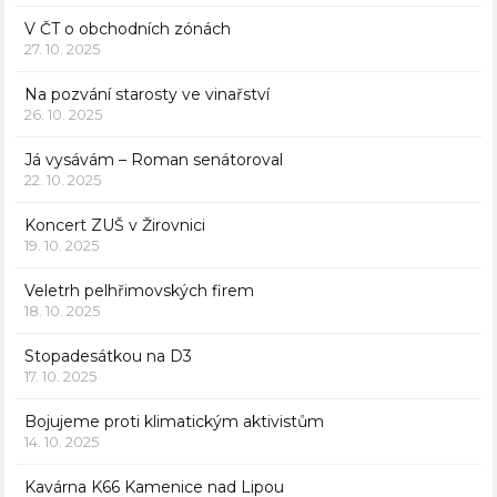
V ČT o obchodních zónách
27. 10. 2025
Na pozvání starosty ve vinařství
26. 10. 2025
Já vysávám – Roman senátoroval
22. 10. 2025
Koncert ZUŠ v Žirovnici
19. 10. 2025
Veletrh pelhřimovských firem
18. 10. 2025
Stopadesátkou na D3
17. 10. 2025
Bojujeme proti klimatickým aktivistům
14. 10. 2025
Kavárna K66 Kamenice nad Lipou