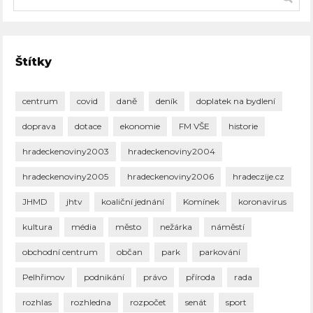
Štítky
centrum
covid
daně
deník
doplatek na bydlení
doprava
dotace
ekonomie
FM VŠE
historie
hradeckenoviny2003
hradeckenoviny2004
hradeckenoviny2005
hradeckenoviny2006
hradeczije.cz
JHMD
jhtv
koaliční jednání
Komínek
koronavirus
kultura
média
město
nežárka
náměstí
obchodní centrum
občan
park
parkování
Pelhřimov
podnikání
právo
příroda
rada
rozhlas
rozhledna
rozpočet
senát
sport