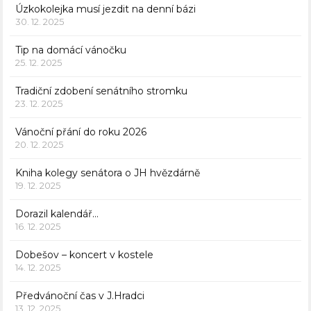
Úzkokolejka musí jezdit na denní bázi
30. 12. 2025
Tip na domácí vánočku
25. 12. 2025
Tradiční zdobení senátního stromku
23. 12. 2025
Vánoční přání do roku 2026
20. 12. 2025
Kniha kolegy senátora o JH hvězdárně
19. 12. 2025
Dorazil kalendář…
16. 12. 2025
Dobešov – koncert v kostele
14. 12. 2025
Předvánoční čas v J.Hradci
13. 12. 2025