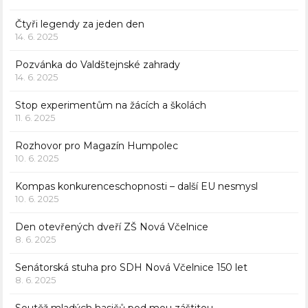
Čtyři legendy za jeden den
14. 6. 2025
Pozvánka do Valdštejnské zahrady
14. 6. 2025
Stop experimentům na žácích a školách
11. 6. 2025
Rozhovor pro Magazín Humpolec
10. 6. 2025
Kompas konkurenceschopnosti – další EU nesmysl
10. 6. 2025
Den otevřených dveří ZŠ Nová Včelnice
8. 6. 2025
Senátorská stuha pro SDH Nová Včelnice 150 let
8. 6. 2025