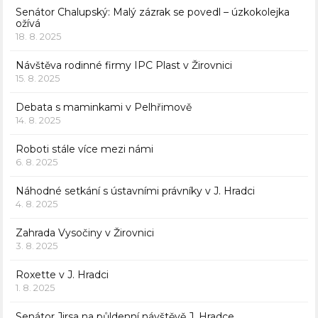
Senátor Chalupský: Malý zázrak se povedl – úzkokolejka
ožívá
18. 8. 2025
Návštěva rodinné firmy IPC Plast v Žirovnici
15. 8. 2025
Debata s maminkami v Pelhřimově
14. 8. 2025
Roboti stále více mezi námi
6. 8. 2025
Náhodné setkání s ústavními právníky v J. Hradci
4. 8. 2025
Zahrada Vysočiny v Žirovnici
3. 8. 2025
Roxette v J. Hradci
1. 8. 2025
Senátor Jirsa na půldenní návštěvě J. Hradce