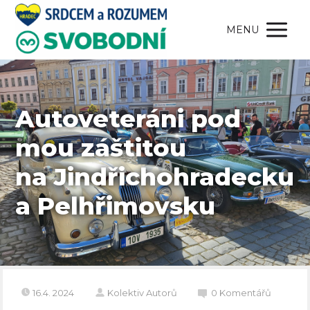
MENU
Autoveteráni pod
mou záštitou
na Jindřichohradecku
a Pelhřimovsku
16.4. 2024
Kolektiv Autorů
0 Komentářů