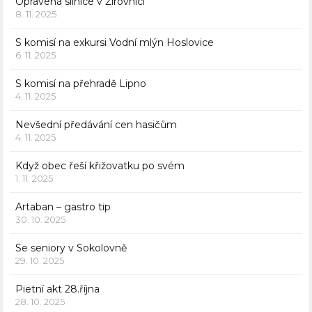
Opravená silnice v Žirovnici
8. 11. 2025
S komisí na exkursi Vodní mlýn Hoslovice
6. 11. 2025
S komisí na přehradě Lipno
4. 11. 2025
Nevšední předávání cen hasičům
4. 11. 2025
Když obec řeší křižovatku po svém
1. 11. 2025
Artaban – gastro tip
30. 10. 2025
Se seniory v Sokolovně
29. 10. 2025
Pietní akt 28.října
28. 10. 2025