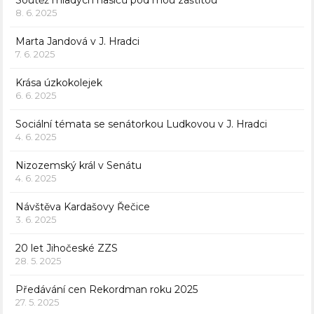
Soutěž mladých hasičů pod mou záštitou
8. 6. 2025
Marta Jandová v J. Hradci
7. 6. 2025
Krása úzkokolejek
6. 6. 2025
Sociální témata se senátorkou Ludkovou v J. Hradci
4. 6. 2025
Nizozemský král v Senátu
4. 6. 2025
Návštěva Kardašovy Řečice
3. 6. 2025
20 let Jihočeské ZZS
28. 5. 2025
Předávání cen Rekordman roku 2025
27. 5. 2025