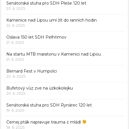
Senátorská stuha pro SDH Pleše 120 let
23. 6. 2025
Kamenice nad Lipou umí žít do ranních hodin
22. 6. 2025
Oslava 150 let SDH Pelhřimov
21. 6. 2025
Na startu MTB maratonu v Kamenici nad Lipou
21. 6. 2025
Bernard Fest v Humpolci
20. 6. 2025
Bufetový vůz zve na úzkokolejku
20. 6. 2025
Senátorská stuha pro SDH Rynárec 120 let
19. 6. 2025
Černej pták napravuje trauma z mládí
18. 6. 2025