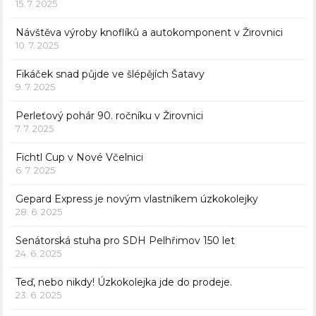
15. 7. 2025
Návštěva výroby knoflíků a autokomponent v Žirovnici
10. 7. 2025
Fikáček snad půjde ve šlépějích Šatavy
9. 7. 2025
Perleťový pohár 90. ročníku v Žirovnici
7. 7. 2025
Fichtl Cup v Nové Včelnici
6. 7. 2025
Gepard Express je novým vlastníkem úzkokolejky
28. 6. 2025
Senátorská stuha pro SDH Pelhřimov 150 let
24. 6. 2025
Teď, nebo nikdy! Úzkokolejka jde do prodeje.
23. 6. 2025