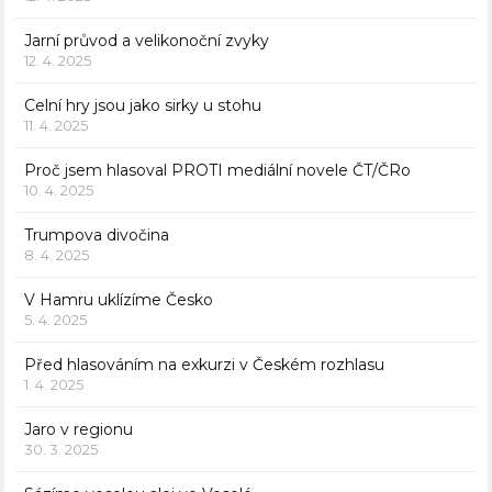
Jarní průvod a velikonoční zvyky
12. 4. 2025
Celní hry jsou jako sirky u stohu
11. 4. 2025
Proč jsem hlasoval PROTI mediální novele ČT/ČRo
10. 4. 2025
Trumpova divočina
8. 4. 2025
V Hamru uklízíme Česko
5. 4. 2025
Před hlasováním na exkurzi v Českém rozhlasu
1. 4. 2025
Jaro v regionu
30. 3. 2025