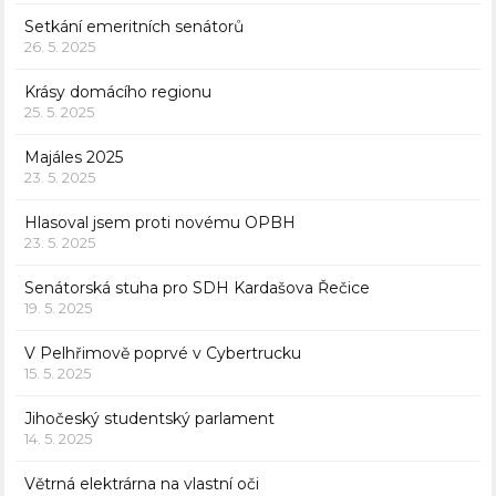
Setkání emeritních senátorů
26. 5. 2025
Krásy domácího regionu
25. 5. 2025
Majáles 2025
23. 5. 2025
Hlasoval jsem proti novému OPBH
23. 5. 2025
Senátorská stuha pro SDH Kardašova Řečice
19. 5. 2025
V Pelhřimově poprvé v Cybertrucku
15. 5. 2025
Jihočeský studentský parlament
14. 5. 2025
Větrná elektrárna na vlastní oči