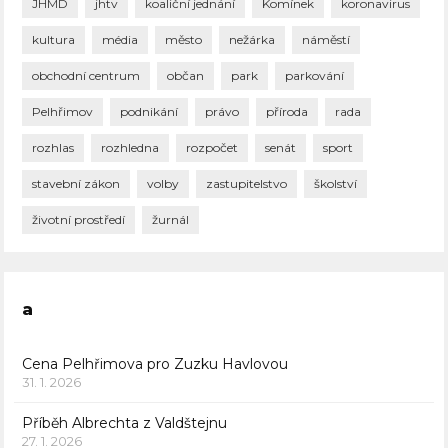
JHMD
jhtv
koaliční jednání
Komínek
koronavirus
kultura
média
město
nežárka
náměstí
obchodní centrum
občan
park
parkování
Pelhřimov
podnikání
právo
příroda
rada
rozhlas
rozhledna
rozpočet
senát
sport
stavební zákon
volby
zastupitelstvo
školství
životní prostředí
žurnál
a
Cena Pelhřimova pro Zuzku Havlovou
31. 1. 2026
Příběh Albrechta z Valdštejnu
27. 1. 2026