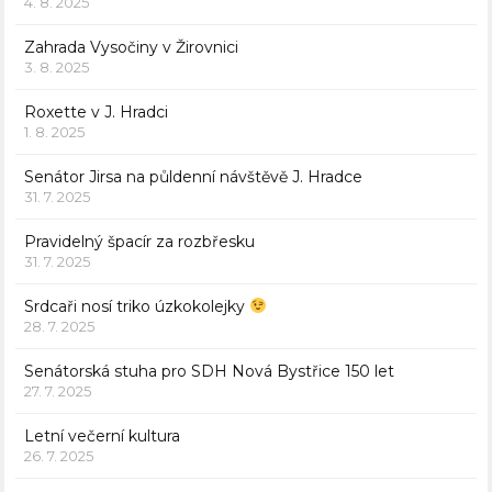
4. 8. 2025
Zahrada Vysočiny v Žirovnici
3. 8. 2025
Roxette v J. Hradci
1. 8. 2025
Senátor Jirsa na půldenní návštěvě J. Hradce
31. 7. 2025
Pravidelný špacír za rozbřesku
31. 7. 2025
Srdcaři nosí triko úzkokolejky
28. 7. 2025
Senátorská stuha pro SDH Nová Bystřice 150 let
27. 7. 2025
Letní večerní kultura
26. 7. 2025