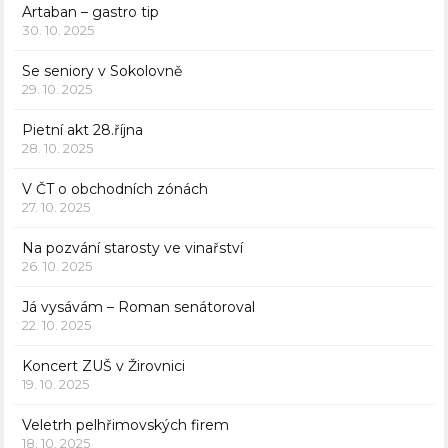
Artaban – gastro tip
30. 10. 2025
Se seniory v Sokolovně
29. 10. 2025
Pietní akt 28.října
28. 10. 2025
V ČT o obchodních zónách
27. 10. 2025
Na pozvání starosty ve vinařství
26. 10. 2025
Já vysávám – Roman senátoroval
22. 10. 2025
Koncert ZUŠ v Žirovnici
19. 10. 2025
Veletrh pelhřimovských firem
18. 10. 2025