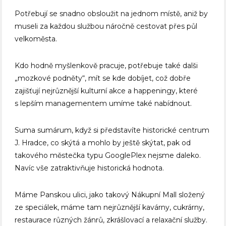
Potřebují se snadno obsloužit na jednom místě, aniž by
museli za každou službou náročně cestovat přes půl
velkoměsta.
Kdo hodně myšlenkově pracuje, potřebuje také dalši
„mozkové podněty“, mít se kde dobíjet, což dobře
zajišťují nejrůznější kulturní akce a happeningy, které
s lepším managementem umíme také nabídnout.
Suma sumárum, když si představíte historické centrum
J. Hradce, co skýtá a mohlo by ještě skýtat, pak od
takového městečka typu GooglePlex nejsme daleko.
Navíc vše zatraktivňuje historická hodnota.
Máme Panskou ulici, jako takový Nákupní Mall složený
ze speciálek, máme tam nejrůznější kavárny, cukrárny,
restaurace různých žánrů, zkrášlovací a relaxační služby.