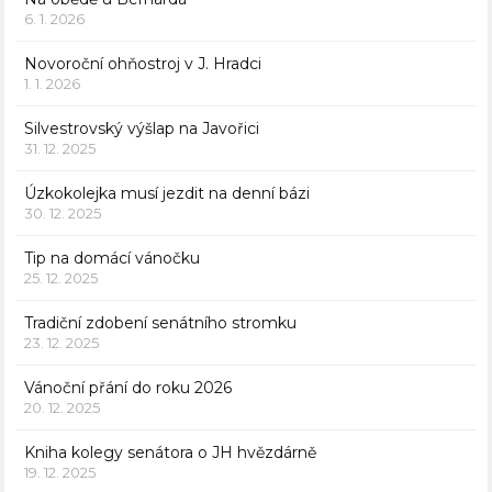
6. 1. 2026
Novoroční ohňostroj v J. Hradci
1. 1. 2026
Silvestrovský výšlap na Javořici
31. 12. 2025
Úzkokolejka musí jezdit na denní bázi
30. 12. 2025
Tip na domácí vánočku
25. 12. 2025
Tradiční zdobení senátního stromku
23. 12. 2025
Vánoční přání do roku 2026
20. 12. 2025
Kniha kolegy senátora o JH hvězdárně
19. 12. 2025