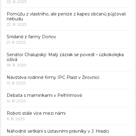
22. 8. 2025
Pomůžu z vlastního, ale peníze z kapes občanů půjčovat
nebudu
22. 8. 2025
Snídaně z farmy Doňov
21. 8. 2025
Senátor Chalupský: Malý zázrak se povedl – úzkokolejka
ožívá
18. 8. 2025
Návštěva rodinné firmy IPC Plast v Žirovnici
15. 8. 2025
Debata s maminkami v Pelhřimově
14. 8. 2025
Roboti stále více mezi námi
6. 8. 2025
Náhodné setkání s ústavními právníky v J. Hradci