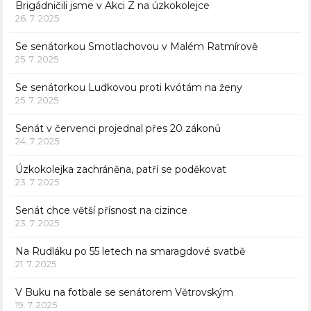
Brigádničili jsme v Akci Z na úzkokolejce
26. 7. 2025
Se senátorkou Smotlachovou v Malém Ratmírově
25. 7. 2025
Se senátorkou Ludkovou proti kvótám na ženy
25. 7. 2025
Senát v červenci projednal přes 20 zákonů
24. 7. 2025
Úzkokolejka zachráněna, patří se poděkovat
23. 7. 2025
Senát chce větší přísnost na cizince
23. 7. 2025
Na Rudláku po 55 letech na smaragdové svatbě
21. 7. 2025
V Buku na fotbale se senátorem Větrovským
19. 7. 2025