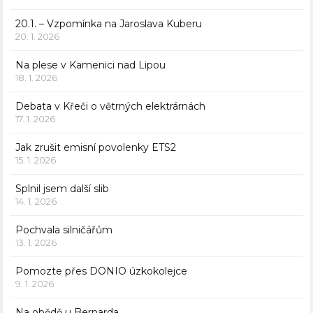
20.1. – Vzpomínka na Jaroslava Kuberu
20. 1. 2026
Na plese v Kamenici nad Lipou
18. 1. 2026
Debata v Křeči o větrných elektrárnách
17. 1. 2026
Jak zrušit emisní povolenky ETS2
15. 1. 2026
Splnil jsem další slib
14. 1. 2026
Pochvala silničářům
13. 1. 2026
Pomozte přes DONIO úzkokolejce
9. 1. 2026
Na obědě u Bernarda