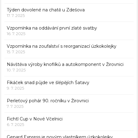
Týden dovolené na chatě u Zdešova
17. 7. 2025
Vzpomínka na oddávání první zlaté svatby
16. 7. 2025
Vzpomínka na zoufalství s reorganizací úzkokolejky
15. 7. 2025
Návštěva výroby knoflíků a autokomponent v Žirovnici
10. 7. 2025
Fikáček snad půjde ve šlépějích Šatavy
9. 7. 2025
Perleťový pohár 90. ročníku v Žirovnici
7. 7. 2025
Fichtl Cup v Nové Včelnici
6. 7. 2025
Gepard Express je novým vlastníkem úzkokolejky