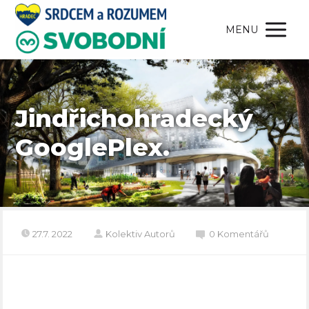
MENU
Jindřichohradecký
GooglePlex.
27.7. 2022
Kolektiv Autorů
0 Komentářů