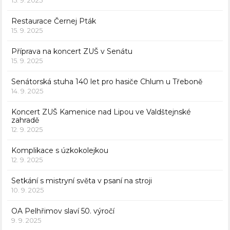
Restaurace Černej Pták
15. 9. 2025
Příprava na koncert ZUŠ v Senátu
15. 9. 2025
Senátorská stuha 140 let pro hasiče Chlum u Třeboně
14. 9. 2025
Koncert ZUŠ Kamenice nad Lipou ve Valdštejnské
zahradě
12. 9. 2025
Komplikace s úzkokolejkou
12. 9. 2025
Setkání s mistryní světa v psaní na stroji
10. 9. 2025
OA Pelhřimov slaví 50. výročí
9. 9. 2025