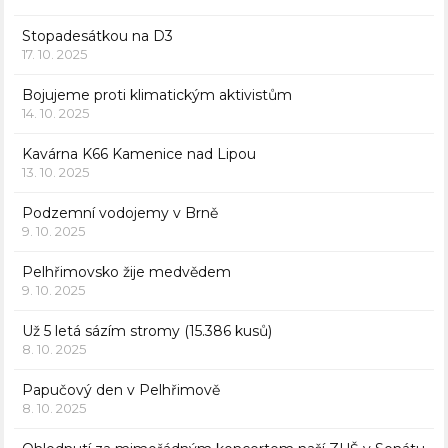
Stopadesátkou na D3
17. 10. 2025
Bojujeme proti klimatickým aktivistům
14. 10. 2025
Kavárna K66 Kamenice nad Lipou
13. 10. 2025
Podzemní vodojemy v Brně
9. 10. 2025
Pelhřimovsko žije medvědem
9. 10. 2025
Už 5 letá sázím stromy (15.386 kusů)
8. 10. 2025
Papučový den v Pelhřimově
8. 10. 2025