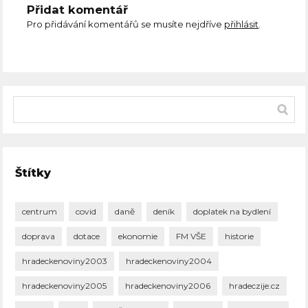
Přidat komentář
Pro přidávání komentářů se musíte nejdříve
přihlásit
.
Štítky
centrum
covid
daně
deník
doplatek na bydlení
doprava
dotace
ekonomie
FM VŠE
historie
hradeckenoviny2003
hradeckenoviny2004
hradeckenoviny2005
hradeckenoviny2006
hradeczije.cz