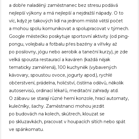
a dobře naladěný zaměstnanec bez stresu podává
nejlepší výkony a má nejlepší a nejdražší nápady. O to
víc, když je takových lidí na jednom místě větší počet
a mohou spolu komunikovat a spolupracovat v týmech.
Google městečko poskytuje sportovní aktivity (od ping-
pongu, volejbalu a fotbalu přes bazény a vířivky až
po posilovny, jógu nebo aerobik a taneční kurzy), je zde
velká spousta restaurací a kaváren (každá nějak
tematicky zaměřená), 100 kuchyněk (vybavených
kávovary, spoustou ovoce, jogurty apod.), rychlé
občerstvení, prádelna, holičství, čistírna oděvů, několik
autoservisů, ordinací lékařů, meditační zahrady atd.
O zábavu se starají různé herní konzole, hrací automaty,
kulečníky, šachy. Zaměstnanci mohou jezdit
po budovách na kolech, skútrech, klouzat se
po skluzavkách, pracovat v houpacích sítích nebo spát
ve spánkomatu.