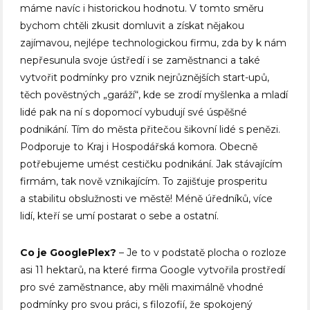
máme navíc i historickou hodnotu. V tomto směru
bychom chtěli zkusit domluvit a získat nějakou
zajímavou, nejlépe technologickou firmu, zda by k nám
nepřesunula svoje ústředí i se zaměstnanci a také
vytvořit podmínky pro vznik nejrůznějších start-upů,
těch pověstných „garáží“, kde se zrodí myšlenka a mladí
lidé pak na ní s dopomocí vybudují své úspěšné
podnikání. Tím do města přitečou šikovní lidé s penězi.
Podporuje to Kraj i Hospodářská komora. Obecně
potřebujeme umést cestičku podnikání. Jak stávajícím
firmám, tak nově vznikajícím. To zajišťuje prosperitu
a stabilitu obslužnosti ve městě! Méně úředníků, více
lidí, kteří se umí postarat o sebe a ostatní.
Co je GooglePlex?
– Je to v podstatě plocha o rozloze
asi 11 hektarů, na které firma Google vytvořila prostředí
pro své zaměstnance, aby měli maximálně vhodné
podmínky pro svou práci, s filozofií, že spokojený