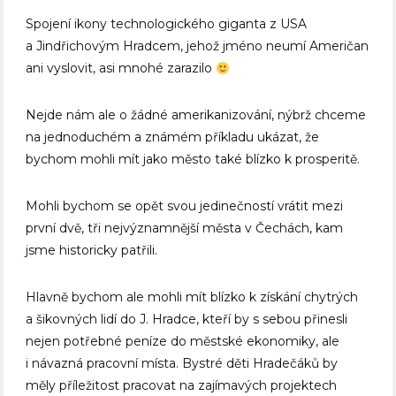
Spojení ikony technologického giganta z USA
a Jindřichovým Hradcem, jehož jméno neumí Američan
ani vyslovit, asi mnohé zarazilo
Nejde nám ale o žádné amerikanizování, nýbrž chceme
na jednoduchém a známém příkladu ukázat, že
bychom mohli mít jako město také blízko k prosperitě.
Mohli bychom se opět svou jedinečností vrátit mezi
první dvě, tři nejvýznamnější města v Čechách, kam
jsme historicky patřili.
Hlavně bychom ale mohli mít blízko k získání chytrých
a šikovných lidí do J. Hradce, kteří by s sebou přinesli
nejen potřebné peníze do městské ekonomiky, ale
i návazná pracovní místa. Bystré děti Hradečáků by
měly příležitost pracovat na zajímavých projektech