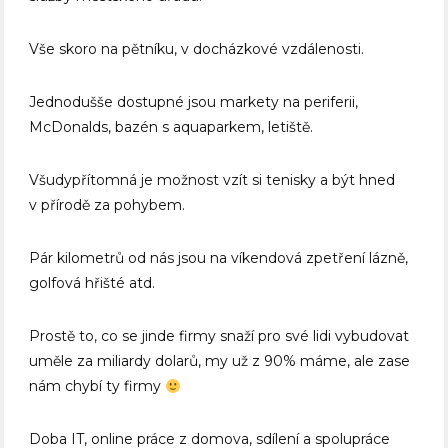
Vše skoro na pětníku, v docházkové vzdálenosti.
Jednodušše dostupné jsou markety na periferii,
McDonalds, bazén s aquaparkem, letiště.
Všudypřítomná je možnost vzít si tenisky a být hned
v přírodě za pohybem.
Pár kilometrů od nás jsou na víkendová zpetření lázně,
golfová hřišté atd.
Prostě to, co se jinde firmy snaží pro své lidi vybudovat
uměle za miliardy dolarů, my už z 90% máme, ale zase
nám chybí ty firmy
Doba IT, online práce z domova, sdílení a spolupráce