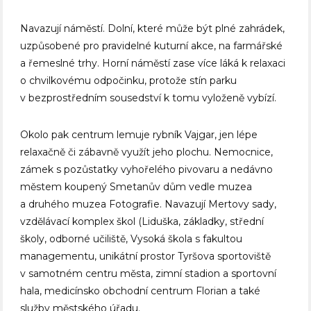
Navazují náměstí. Dolní, které může být plné zahrádek,
uzpůsobené pro pravidelné kuturní akce, na farmářské
a řemeslné trhy. Horní náměstí zase více láká k relaxaci
o chvilkovému odpočinku, protože stín parku
v bezprostředním sousedství k tomu vyloženě vybízí.
Okolo pak centrum lemuje rybník Vajgar, jen lépe
relaxačně či zábavně využít jeho plochu. Nemocnice,
zámek s pozůstatky vyhořelého pivovaru a nedávno
městem koupený Smetanův dům vedle muzea
a druhého muzea Fotografie. Navazují Mertovy sady,
vzdělávací komplex škol (Liduška, základky, střední
školy, odborné učiliště, Vysoká škola s fakultou
managementu, unikátní prostor Tyršova sportoviště
v samotném centru města, zimní stadion a sportovní
hala, medicínsko obchodní centrum Florian a také
služby městského úřadu.