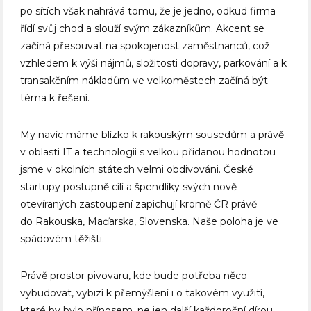
po sítích však nahrává tomu, že je jedno, odkud firma
řídí svůj chod a slouží svým zákazníkům. Akcent se
začíná přesouvat na spokojenost zaměstnanců, což
vzhledem k výši nájmů, složitosti dopravy, parkování a k
transakčním nákladům ve velkoměstech začíná být
téma k řešení.
My navíc máme blízko k rakouským sousedům a právě
v oblasti IT a technologii s velkou přidanou hodnotou
jsme v okolních státech velmi obdivováni. České
startupy postupně cílí a špendlíky svých nově
otevíraných zastoupení zapichují kromě ČR právě
do Rakouska, Maďarska, Slovenska. Naše poloha je ve
spádovém těžišti.
Právě prostor pivovaru, kde bude potřeba něco
vybudovat, vybizí k přemýšlení i o takovém využití,
které by bylo přínosem, ne jen další každoroční dírou