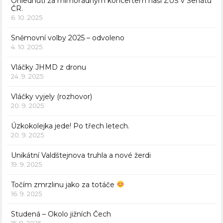
Ohlednutí za mimořádným koncertem naší ZUŠ v Senátu
ČR.
6. 10. 2025
Sněmovní volby 2025 – odvoleno
4. 10. 2025
Vláčky JHMD z dronu
24. 9. 2025
Vláčky vyjely (rozhovor)
20. 9. 2025
Úzkokolejka jede! Po třech letech.
20. 9. 2025
Unikátní Valdštejnova truhla a nové žerdi
19. 9. 2025
Točím zmrzlinu jako za totáče
16. 9. 2025
Studená – Okolo jižních Čech
15. 9. 2025