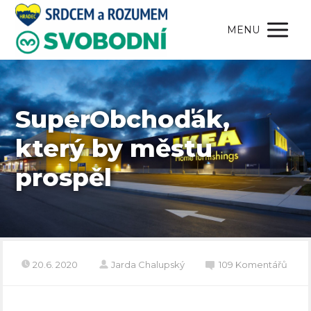
MENU
SuperObchoďák,
který by městu
prospěl
20.6. 2020
Jarda Chalupský
109 Komentářů