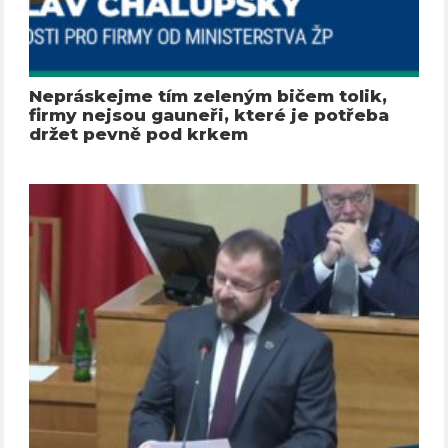
Nepráskejme tím zeleným bičem tolik,
firmy nejsou gauneři, které je potřeba
držet pevně pod krkem