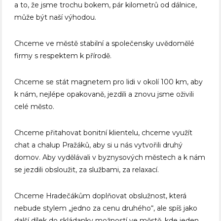
a to, že jsme trochu bokem, pár kilometrů od dálnice,
může být naší výhodou.
Chceme ve městě stabilní a společensky uvědomělé
firmy s respektem k přírodě.
Chceme se stát magnetem pro lidi v okolí 100 km, aby
k nám, nejlépe opakovaně, jezdili a znovu jsme oživili
celé město.
Chceme přitahovat bonitní klientelu, chceme využít
chat a chalup Pražáků, aby si u nás vytvořili druhý
domov. Aby vydělávali v byznysových městech a k nám
se jezdili obsloužit, za službami, za relaxací.
Chceme Hradečákům doplňovat obslužnost, která
nebude stylem „jedno za cenu druhého“, ale spíš jako
další dílek do skládanky možností ve městě, kde jeden