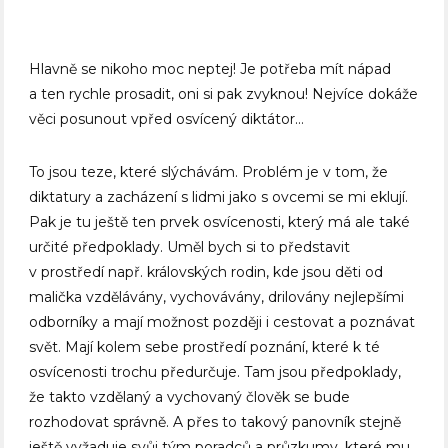
Hlavně se nikoho moc neptej! Je potřeba mít nápad
a ten rychle prosadit, oni si pak zvyknou! Nejvíce dokáže
věci posunout vpřed osvícený diktátor…
To jsou teze, které slýchávám. Problém je v tom, že
diktatury a zacházení s lidmi jako s ovcemi se mi eklují.
Pak je tu ještě ten prvek osvícenosti, který má ale také
určité předpoklady. Uměl bych si to představit
v prostředí např. královských rodin, kde jsou děti od
malička vzdělávány, vychovávány, drilovány nejlepšími
odborníky a mají možnost později i cestovat a poznávat
svět. Mají kolem sebe prostředí poznání, které k té
osvícenosti trochu předurčuje. Tam jsou předpoklady,
že takto vzdělaný a vychovaný člověk se bude
rozhodovat správně. A přes to takový panovník stejně
ještě vyžaduje svůj tým poradců a průzkumy, které mu