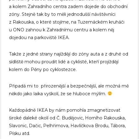
a kolem Zahradního centra zadem dojede do obchodní
zóny. Stejně tak by to měli jednodušší návštěvníci
z Rakouska, o které stojíme, na Tuzemáckém kruháči
u ONO zahnou k Zahradnímu centru a kolem něj
dojedou na parkoviště IKEA.
Takže z jedné strany najíždějí do zóny auta a z druhé od
sídliště mohou proudit lidé a cyklisté, kteří projíždějí
kolem do Pěny po cyklostezce.
Připadá mi to přirozenější a bezpečnější, ale možná mě
někdo jako laika vyškolí, že se hluboce mýlím.
Každopádně IKEA by nám pomohla zmagnetizovat
široké daleké okolí od Č. Budějovic, Horního Rakouska,
Slavonic, Dačic, Pelhřimova, Havlíčkova Brodu, Tábora,
Písku atd.