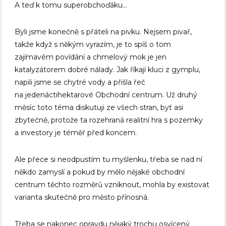
A teď k tomu superobchoďáku…
Byli jsme konečně s přáteli na pivku. Nejsem pivař,
takže když s někým vyrazím, je to spíš o tom
zajímavém povídání a chmelový mok je jen
katalyzátorem dobré nálady. Jak říkají kluci z gymplu,
napili jsme se chytré vody a přišla řeč
na jedenáctihektarové Obchodní centrum. Už druhý
měsíc toto téma diskutuji ze všech stran, byť asi
zbytečně, protože ta rozehraná realitní hra s pozemky
a investory je téměř před koncem.
Ale přece si neodpustím tu myšlenku, třeba se nad ní
někdo zamyslí a pokud by mělo nějaké obchodní
centrum těchto rozměrů vzniknout, mohla by existovat
varianta skutečně pro město přínosná.
Třeba se nakonec opravdu nějaký trochu osvícený