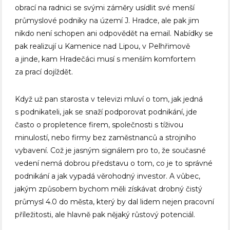
obrací na radnici se svými záměry usídlit své menší
průmyslové podniky na území J. Hradce, ale pak jim
nikdo není schopen ani odpovědět na email. Nabídky se
pak realizují u Kamenice nad Lipou, v Pelhřimově
a jinde, kam Hradečáci musí s menším komfortem
za prací dojíždět.
Když už pan starosta v televizi mluví o tom, jak jedná
s podnikateli, jak se snaží podporovat podnikání, jde
často o propletence firem, společnosti s tíživou
minulostí, nebo firmy bez zaměstnanců a strojního
vybavení. Což je jasným signálem pro to, že současné
vedení nemá dobrou představu o tom, co je to správné
podnikání a jak vypadá věrohodný investor. A vůbec,
jakým způsobem bychom měli získávat drobný čistý
průmysl 4.0 do města, který by dal lidem nejen pracovní
příležitosti, ale hlavně pak nějaký růstový potenciál.