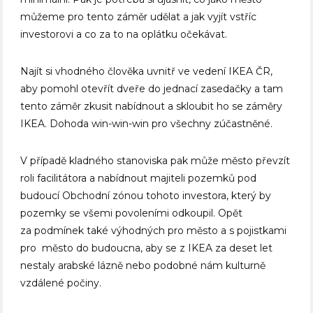
můžeme pro tento záměr udělat a jak vyjít vstříc
investorovi a co za to na oplátku očekávat.
Najít si vhodného člověka uvnitř ve vedení IKEA ČR,
aby pomohl otevřít dveře do jednací zasedačky a tam
tento záměr zkusit nabídnout a skloubit ho se záměry
IKEA. Dohoda win-win-win pro všechny zúčastněné.
V případě kladného stanoviska pak může město převzít
roli facilitátora a nabídnout majiteli pozemků pod
budoucí Obchodní zónou tohoto investora, který by
pozemky se všemi povoleními odkoupil. Opět
za podmínek také výhodných pro město a s pojistkami
pro město do budoucna, aby se z IKEA za deset let
nestaly arabské lázně nebo podobné nám kulturně
vzdálené počiny.