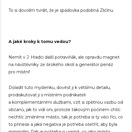
To si dovolím tvrdit, že je spádovka podobná Zličínu.
A jaké kroky k tomu vedou?
Nemít v J. Hradci další potraviňák, ale opravdu magnet
na návštěvníky ze širokého okolí a generátor peněz
pro místní!
Doladit tuto myšlenku, dovést ji k většímu detailu,
prodiskutovat ji s místními podnikateli
a komplementárními službami, vzít si zpětnou vazbu od
občanů, jak to vidí oni, protože takovým počinem chtíc
nechtíc změníme město, tak je potřeba si ty věci říci, co
to přinese a jaká negativa je potřeba ošetřit, aby byla
minimální. Pak je potřeba si ujasnit, co jako město