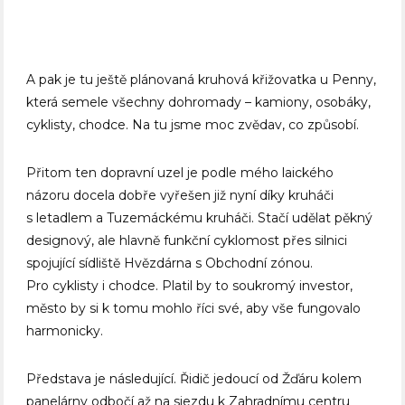
A pak je tu ještě plánovaná kruhová křižovatka u Penny,
která semele všechny dohromady – kamiony, osobáky,
cyklisty, chodce. Na tu jsme moc zvědav, co způsobí.
Přitom ten dopravní uzel je podle mého laického
názoru docela dobře vyřešen již nyní díky kruháči
s letadlem a Tuzemáckému kruháči. Stačí udělat pěkný
designový, ale hlavně funkční cyklomost přes silnici
spojující sídliště Hvězdárna s Obchodní zónou.
Pro cyklisty i chodce. Platil by to soukromý investor,
město by si k tomu mohlo říci své, aby vše fungovalo
harmonicky.
Představa je následující. Řidič jedoucí od Žďáru kolem
panelárny odbočí až na sjezdu k Zahradnímu centru