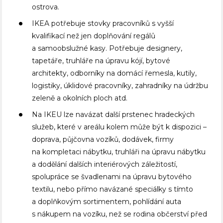
ostrova.
IKEA potřebuje stovky pracovníků s vyšší
kvalifikací než jen doplňování regálů
a samoobslužné kasy. Potřebuje designery,
tapetáře, truhláře na úpravu kójí, bytové
architekty, odborníky na domácí řemesla, kutily,
logistiky, úklidové pracovníky, zahradníky na údržbu
zeleně a okolních ploch atd.
Na IKEU lze navázat další prstenec hradeckých
služeb, které v areálu kolem může být k dispozici –
doprava, půjčovna vozíků, dodávek, firmy
na kompletaci nábytku, truhláři na úpravu nábytku
a dodělání dalších interiérových záležitostí,
spolupráce se švadlenami na úpravu bytového
textilu, nebo přímo navázané speciálky s tímto
a doplňkovým sortimentem, pohlídání auta
s nákupem na vozíku, než se rodina občerství před