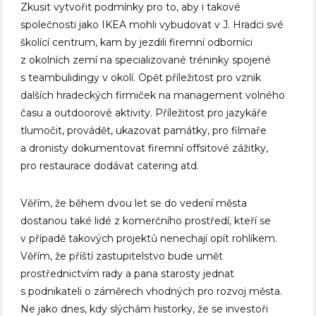
Zkusit vytvořit podmínky pro to, aby i takové
společnosti jako IKEA mohli vybudovat v J. Hradci své
školící centrum, kam by jezdili firemní odborníci
z okolních zemí na specializované tréninky spojené
s teambulidingy v okolí. Opět příležitost pro vznik
dalších hradeckých firmiček na management volného
času a outdoorové aktivity. Příležitost pro jazykáře
tlumočit, provádět, ukazovat památky, pro filmaře
a dronisty dokumentovat firemní offsitové zážitky,
pro restaurace dodávat catering atd.
Věřím, že během dvou let se do vedení města
dostanou také lidé z komerčního prostředí, kteří se
v případě takových projektů nenechají opít rohlíkem.
Věřím, že příští zastupitelstvo bude umět
prostřednictvím rady a pana starosty jednat
s podnikateli o záměrech vhodných pro rozvoj města.
Ne jako dnes, kdy slýchám historky, že se investoři