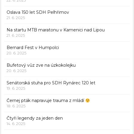
22. 6. 2025
Oslava 150 let SDH Pelhřimov
21. 6. 2025
Na startu MTB maratonu v Kamenici nad Lipou
21. 6. 2025
Bernard Fest v Humpolci
20. 6. 2025
Bufetový vůz zve na úzkokolejku
20. 6. 2025
Senátorská stuha pro SDH Rynárec 120 let
19. 6. 2025
Černej pták napravuje trauma z mládí
18. 6. 2025
Čtyři legendy za jeden den
14. 6. 2025