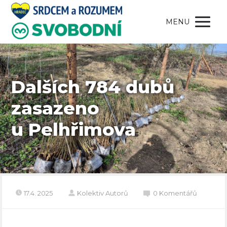
MENU
Dalších 784 dubů
zasazeno
u Pelhřimova
17.4. 2025
Kolektiv Autorů
0 Komentářů