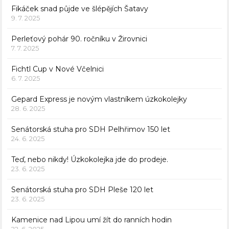
Fikáček snad půjde ve šlépějích Šatavy
9. 7. 2025
Perleťový pohár 90. ročníku v Žirovnici
7. 7. 2025
Fichtl Cup v Nové Včelnici
6. 7. 2025
Gepard Express je novým vlastníkem úzkokolejky
28. 6. 2025
Senátorská stuha pro SDH Pelhřimov 150 let
24. 6. 2025
Teď, nebo nikdy! Úzkokolejka jde do prodeje.
23. 6. 2025
Senátorská stuha pro SDH Pleše 120 let
23. 6. 2025
Kamenice nad Lipou umí žít do ranních hodin