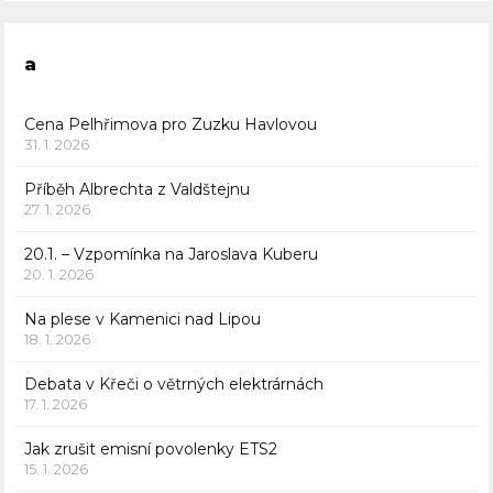
a
Cena Pelhřimova pro Zuzku Havlovou
31. 1. 2026
Příběh Albrechta z Valdštejnu
27. 1. 2026
20.1. – Vzpomínka na Jaroslava Kuberu
20. 1. 2026
Na plese v Kamenici nad Lipou
18. 1. 2026
Debata v Křeči o větrných elektrárnách
17. 1. 2026
Jak zrušit emisní povolenky ETS2
15. 1. 2026