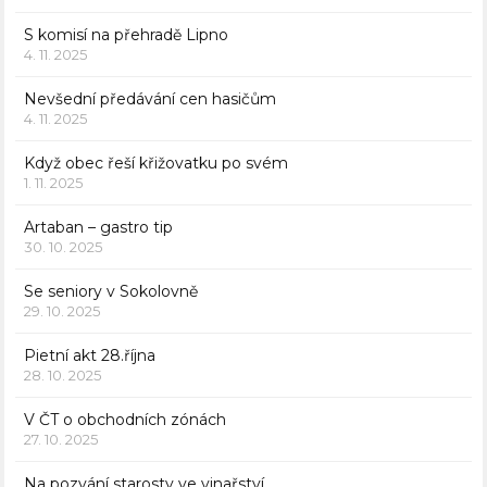
S komisí na přehradě Lipno
4. 11. 2025
Nevšední předávání cen hasičům
4. 11. 2025
Když obec řeší křižovatku po svém
1. 11. 2025
Artaban – gastro tip
30. 10. 2025
Se seniory v Sokolovně
29. 10. 2025
Pietní akt 28.října
28. 10. 2025
V ČT o obchodních zónách
27. 10. 2025
Na pozvání starosty ve vinařství