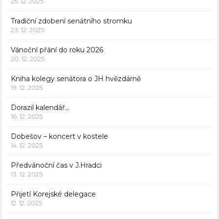
25. 12. 2025
Tradiční zdobení senátního stromku
23. 12. 2025
Vánoční přání do roku 2026
20. 12. 2025
Kniha kolegy senátora o JH hvězdárně
19. 12. 2025
Dorazil kalendář…
16. 12. 2025
Dobešov – koncert v kostele
14. 12. 2025
Předvánoční čas v J.Hradci
13. 12. 2025
Přijetí Korejské delegace
12. 12. 2025