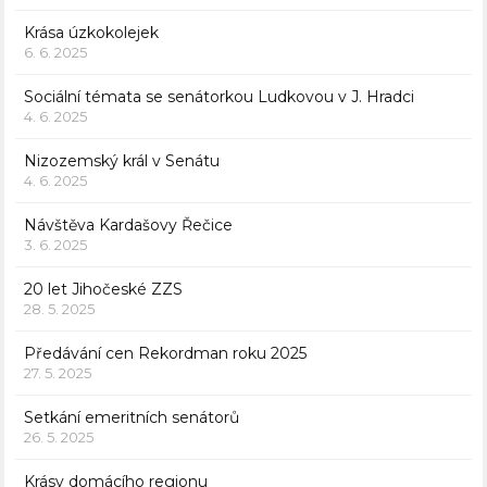
Krása úzkokolejek
6. 6. 2025
Sociální témata se senátorkou Ludkovou v J. Hradci
4. 6. 2025
Nizozemský král v Senátu
4. 6. 2025
Návštěva Kardašovy Řečice
3. 6. 2025
20 let Jihočeské ZZS
28. 5. 2025
Předávání cen Rekordman roku 2025
27. 5. 2025
Setkání emeritních senátorů
26. 5. 2025
Krásy domácího regionu