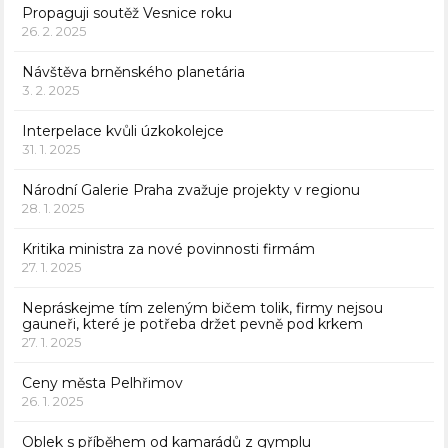
Propaguji soutěž Vesnice roku
26. 2. 2025
Návštěva brněnského planetária
3. 2. 2025
Interpelace kvůli úzkokolejce
31. 1. 2025
Národní Galerie Praha zvažuje projekty v regionu
28. 1. 2025
Kritika ministra za nové povinnosti firmám
27. 1. 2025
Nepráskejme tím zeleným bičem tolik, firmy nejsou
gauneři, které je potřeba držet pevně pod krkem
27. 1. 2025
Ceny města Pelhřimov
26. 1. 2025
Oblek s příběhem od kamarádů z gymplu