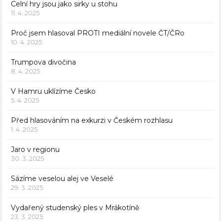
Celní hry jsou jako sirky u stohu
11. 4. 2025
Proč jsem hlasoval PROTI mediální novele ČT/ČRo
10. 4. 2025
Trumpova divočina
8. 4. 2025
V Hamru uklízíme Česko
5. 4. 2025
Před hlasováním na exkurzi v Českém rozhlasu
1. 4. 2025
Jaro v regionu
30. 3. 2025
Sázíme veselou alej ve Veselé
29. 3. 2025
Vydařený studenský ples v Mrákotíně
23. 3. 2025