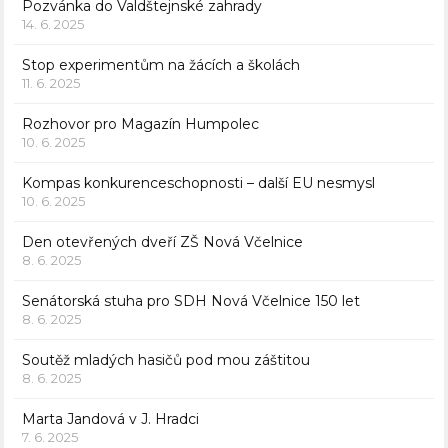
Pozvánka do Valdštejnské zahrady
14. 6. 2025
Stop experimentům na žácích a školách
11. 6. 2025
Rozhovor pro Magazín Humpolec
10. 6. 2025
Kompas konkurenceschopnosti – další EU nesmysl
10. 6. 2025
Den otevřených dveří ZŠ Nová Včelnice
8. 6. 2025
Senátorská stuha pro SDH Nová Včelnice 150 let
8. 6. 2025
Soutěž mladých hasičů pod mou záštitou
8. 6. 2025
Marta Jandová v J. Hradci
7. 6. 2025