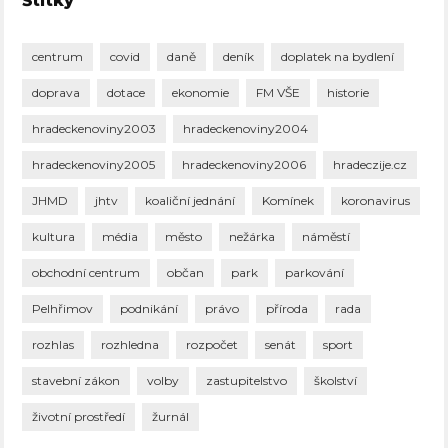
Štítky
centrum
covid
daně
deník
doplatek na bydlení
doprava
dotace
ekonomie
FM VŠE
historie
hradeckenoviny2003
hradeckenoviny2004
hradeckenoviny2005
hradeckenoviny2006
hradeczije.cz
JHMD
jhtv
koaliční jednání
Komínek
koronavirus
kultura
média
město
nežárka
náměstí
obchodní centrum
občan
park
parkování
Pelhřimov
podnikání
právo
příroda
rada
rozhlas
rozhledna
rozpočet
senát
sport
stavební zákon
volby
zastupitelstvo
školství
životní prostředí
žurnál