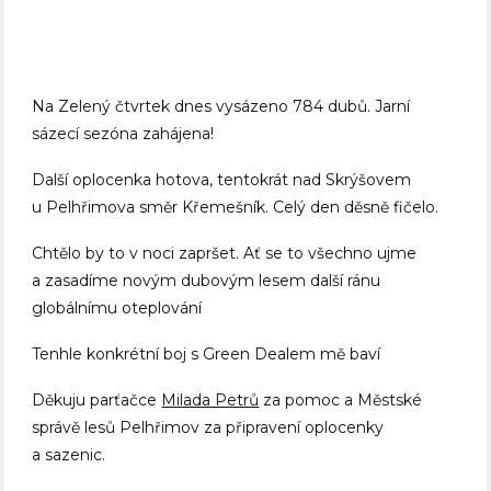
Na Zelený čtvrtek dnes vysázeno 784 dubů. Jarní
sázecí sezóna zahájena!
Další oplocenka hotova, tentokrát nad Skrýšovem
u Pelhřimova směr Křemešník. Celý den děsně fičelo.
Chtělo by to v noci zapršet. Ať se to všechno ujme
a zasadíme novým dubovým lesem další ránu
globálnímu oteplování
Tenhle konkrétní boj s Green Dealem mě baví
Děkuju parťačce
Milada Petrů
za pomoc a Městské
správě lesů Pelhřimov za připravení oplocenky
a sazenic.