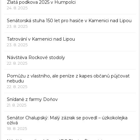
Zlatá podkova 2025 v Humpolci
24. 8. 2025
Senátorská stuha 150 let pro hasiče v Kamenici nad Lipou
23. 8. 2025
Tatrování v Kamenici nad Lipou
23. 8. 2025
Návštěva Rockové stodoly
22. 8. 2025
Pomůžu z vlastního, ale peníze z kapes občanů půjčovat
nebudu
22. 8. 2025
Snídaně z farmy Doňov
21. 8. 2025
Senátor Chalupský: Malý zázrak se povedl – úzkokolejka
ožívá
18. 8. 2025