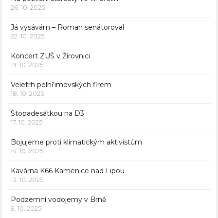
26. 10. 2025
Já vysávám – Roman senátoroval
22. 10. 2025
Koncert ZUŠ v Žirovnici
19. 10. 2025
Veletrh pelhřimovských firem
18. 10. 2025
Stopadesátkou na D3
17. 10. 2025
Bojujeme proti klimatickým aktivistům
14. 10. 2025
Kavárna K66 Kamenice nad Lipou
13. 10. 2025
Podzemní vodojemy v Brně
9. 10. 2025