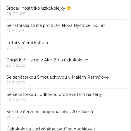
Srdcaři nosí triko úzkokolejky
28. 7. 2025
Senátorská stuha pro SDH Nová Bystřice 150 let
27. 7. 2025
Letní večerní kultura
26. 7. 2025
Brigádničili jsme v Akci Z na úzkokolejce
26. 7. 2025
Se senátorkou Smotlachovou v Malém Ratmírově
25. 7. 2025
Se senátorkou Ludkovou proti kvótám na ženy
25. 7. 2025
Senát v červenci projednal přes 20 zákonů
24. 7. 2025
Úzkokolejka zachráněna, patří se poděkovat