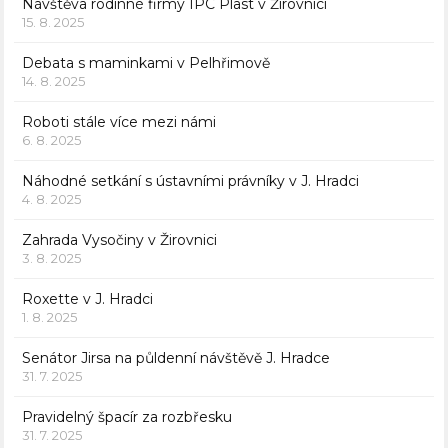
Návštěva rodinné firmy IPC Plast v Žirovnici
15. 8. 2025
Debata s maminkami v Pelhřimově
14. 8. 2025
Roboti stále více mezi námi
6. 8. 2025
Náhodné setkání s ústavními právníky v J. Hradci
4. 8. 2025
Zahrada Vysočiny v Žirovnici
3. 8. 2025
Roxette v J. Hradci
1. 8. 2025
Senátor Jirsa na půldenní návštěvě J. Hradce
31. 7. 2025
Pravidelný špacír za rozbřesku
31. 7. 2025