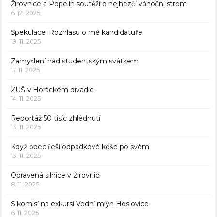
Žirovnice a Popelín soutěží o nejhezčí vánoční strom
6. 12. 2025
Spekulace iRozhlasu o mé kandidatuře
19. 11. 2025
Zamyšlení nad studentským svátkem
17. 11. 2025
ZUŠ v Horáckém divadle
14. 11. 2025
Reportáž 50 tisíc zhlédnutí
13. 11. 2025
Když obec řeší odpadkové koše po svém
13. 11. 2025
Opravená silnice v Žirovnici
8. 11. 2025
S komisí na exkursi Vodní mlýn Hoslovice
6. 11. 2025