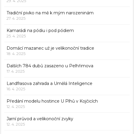
29. 4. 2025
Tradiční pivko na mě k mým narozeninám
27. 4. 2025
Kamarádi na pódiu i pod pódiem
25. 4. 2025
Domácí mazanec už je velikonoční tradice
18. 4. 2025
Dalších 784 dubů zasazeno u Pelhřimova
17. 4. 2025
Landfrasova zahrada a Umělá Inteligence
16. 4. 2025
Předání modelu hostince U Plhů v Kojčicích
12. 4. 2025
Jarní průvod a velikonoční zvyky
12. 4. 2025