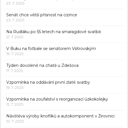
23. 7. 2025
Senát chce větší přísnost na cizince
23. 7. 2025
Na Rudláku po 55 letech na smaragdové svatbě
21. 7. 2025
V Buku na fotbale se senátorem Větrovským
19. 7. 2025
Týden dovolené na chatě u Zdešova
17. 7. 2025
Vzpomínka na oddávání první zlaté svatby
16. 7. 2025
Vzpomínka na zoufalství s reorganizací úzkokolejky
15. 7. 2025
Návštěva výroby knoflíků a autokomponent v Žirovnici
10. 7. 2025