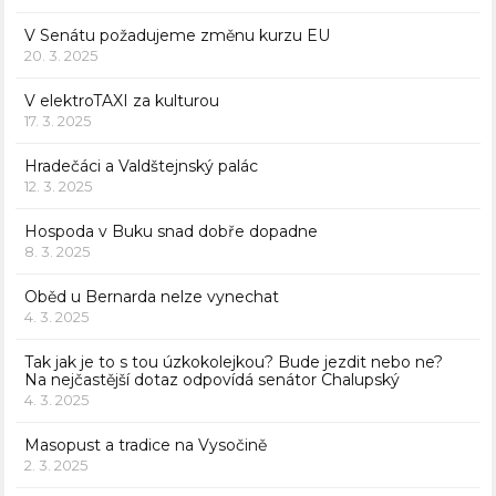
V Senátu požadujeme změnu kurzu EU
20. 3. 2025
V elektroTAXI za kulturou
17. 3. 2025
Hradečáci a Valdštejnský palác
12. 3. 2025
Hospoda v Buku snad dobře dopadne
8. 3. 2025
Oběd u Bernarda nelze vynechat
4. 3. 2025
Tak jak je to s tou úzkokolejkou? Bude jezdit nebo ne?
Na nejčastější dotaz odpovídá senátor Chalupský
4. 3. 2025
Masopust a tradice na Vysočině
2. 3. 2025