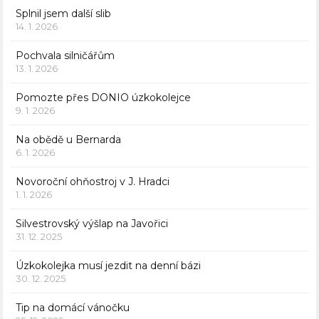
Splnil jsem další slib
14. 1. 2026
Pochvala silničářům
13. 1. 2026
Pomozte přes DONIO úzkokolejce
9. 1. 2026
Na obědě u Bernarda
6. 1. 2026
Novoroční ohňostroj v J. Hradci
1. 1. 2026
Silvestrovský výšlap na Javořici
31. 12. 2025
Úzkokolejka musí jezdit na denní bázi
30. 12. 2025
Tip na domácí vánočku