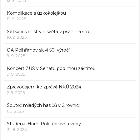
12. 9. 2025
Komplikace s úzkokolejkou
12. 9. 2025
Setkání s mistryní světa v psaní na stroji
10. 9. 2025
OA Pelhřimov slaví 50. výročí
9. 9. 2025
Koncert ZUŠ v Senátu pod mou záštitou
9. 9. 2025
Zpravodajem ke zprávě NKÚ 2024
2. 9. 2025
Soutěž mladých hasičů v Žirovnici
1. 9. 2025
Studená, Horní Pole úpravna vody
31. 8. 2025