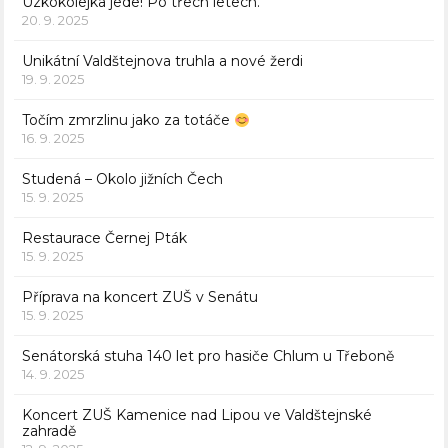
Úzkokolejka jede! Po třech letech.
20. 9. 2025
Unikátní Valdštejnova truhla a nové žerdi
19. 9. 2025
Točím zmrzlinu jako za totáče
16. 9. 2025
Studená – Okolo jižních Čech
15. 9. 2025
Restaurace Černej Pták
15. 9. 2025
Příprava na koncert ZUŠ v Senátu
15. 9. 2025
Senátorská stuha 140 let pro hasiče Chlum u Třeboně
14. 9. 2025
Koncert ZUŠ Kamenice nad Lipou ve Valdštejnské
zahradě