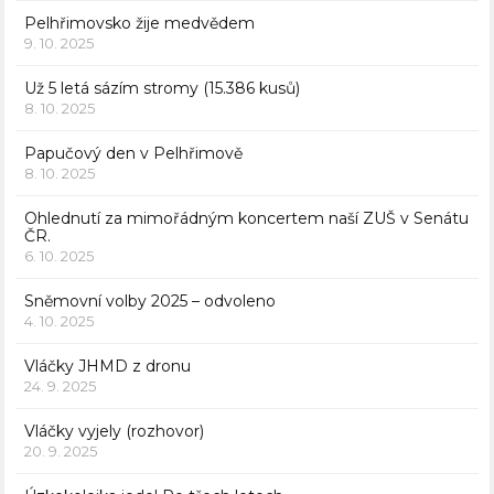
Pelhřimovsko žije medvědem
9. 10. 2025
Už 5 letá sázím stromy (15.386 kusů)
8. 10. 2025
Papučový den v Pelhřimově
8. 10. 2025
Ohlednutí za mimořádným koncertem naší ZUŠ v Senátu
ČR.
6. 10. 2025
Sněmovní volby 2025 – odvoleno
4. 10. 2025
Vláčky JHMD z dronu
24. 9. 2025
Vláčky vyjely (rozhovor)
20. 9. 2025