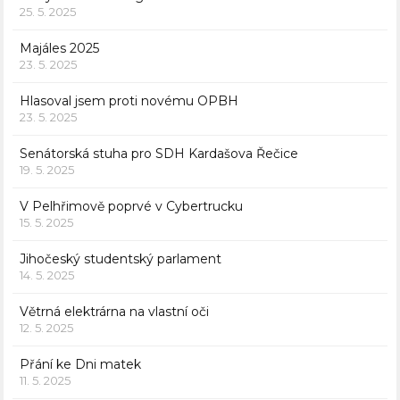
25. 5. 2025
Majáles 2025
23. 5. 2025
Hlasoval jsem proti novému OPBH
23. 5. 2025
Senátorská stuha pro SDH Kardašova Řečice
19. 5. 2025
V Pelhřimově poprvé v Cybertrucku
15. 5. 2025
Jihočeský studentský parlament
14. 5. 2025
Větrná elektrárna na vlastní oči
12. 5. 2025
Přání ke Dni matek
11. 5. 2025