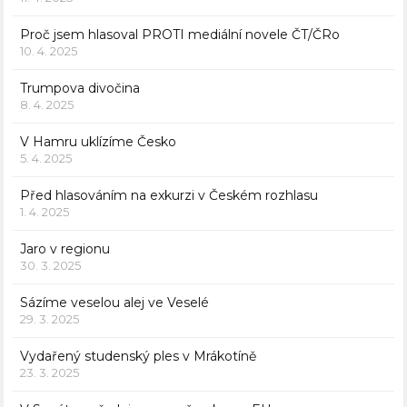
Proč jsem hlasoval PROTI mediální novele ČT/ČRo
10. 4. 2025
Trumpova divočina
8. 4. 2025
V Hamru uklízíme Česko
5. 4. 2025
Před hlasováním na exkurzi v Českém rozhlasu
1. 4. 2025
Jaro v regionu
30. 3. 2025
Sázíme veselou alej ve Veselé
29. 3. 2025
Vydařený studenský ples v Mrákotíně
23. 3. 2025