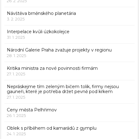
26. 2. 2025
Návštěva brněnského planetária
3. 2. 2025
Interpelace kvůli úzkokolejce
31. 1. 2025
Národní Galerie Praha zvažuje projekty v regionu
28. 1. 2025
Kritika ministra za nové povinnosti firmám
27. 1. 2025
Nepráskejme tím zeleným bičem tolik, firmy nejsou
gauneři, které je potřeba držet pevně pod krkem
27. 1. 2025
Ceny města Pelhřimov
26. 1. 2025
Oblek s příběhem od kamarádů z gymplu
24. 1. 2025