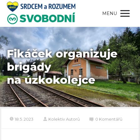
MENU
Fikáček organizuje
brigády
na úzkokolejce
18.5. 2023
Kolektiv Autorů
0 Komentářů