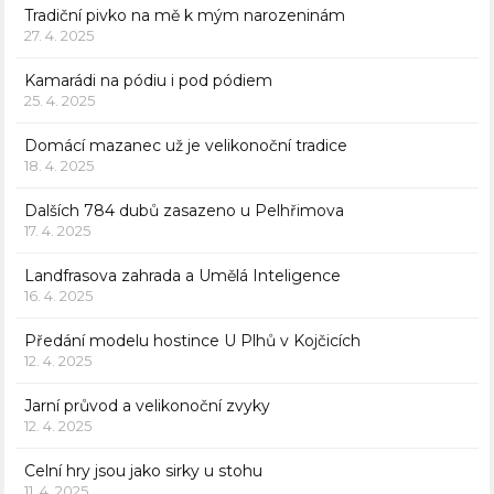
Tradiční pivko na mě k mým narozeninám
27. 4. 2025
Kamarádi na pódiu i pod pódiem
25. 4. 2025
Domácí mazanec už je velikonoční tradice
18. 4. 2025
Dalších 784 dubů zasazeno u Pelhřimova
17. 4. 2025
Landfrasova zahrada a Umělá Inteligence
16. 4. 2025
Předání modelu hostince U Plhů v Kojčicích
12. 4. 2025
Jarní průvod a velikonoční zvyky
12. 4. 2025
Celní hry jsou jako sirky u stohu
11. 4. 2025