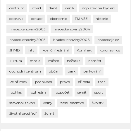
centrum
covid
daně
deník
doplatek na bydlení
doprava
dotace
ekonomie
FM VŠE
historie
hradeckenoviny2003
hradeckenoviny2004
hradeckenoviny2005
hradeckenoviny2006
hradeczije.cz
JHMD
jhtv
koaliční jednání
Komínek
koronavirus
kultura
média
město
nežárka
náměstí
obchodní centrum
občan
park
parkování
Pelhřimov
podnikání
právo
příroda
rada
rozhlas
rozhledna
rozpočet
senát
sport
stavební zákon
volby
zastupitelstvo
školství
životní prostředí
žurnál