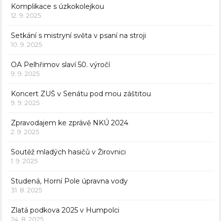
Komplikace s úzkokolejkou
12. 9. 2025
Setkání s mistryní světa v psaní na stroji
10. 9. 2025
OA Pelhřimov slaví 50. výročí
9. 9. 2025
Koncert ZUŠ v Senátu pod mou záštitou
9. 9. 2025
Zpravodajem ke zprávě NKÚ 2024
2. 9. 2025
Soutěž mladých hasičů v Žirovnici
1. 9. 2025
Studená, Horní Pole úpravna vody
31. 8. 2025
Zlatá podkova 2025 v Humpolci
24. 8. 2025