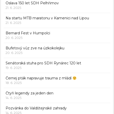
Oslava 150 let SDH Pelhřimov
21. 6. 2025
Na startu MTB maratonu v Kamenici nad Lipou
21. 6. 2025
Bernard Fest v Humpolci
20. 6. 2025
Bufetový vůz zve na úzkokolejku
20. 6. 2025
Senátorská stuha pro SDH Rynárec 120 let
19. 6. 2025
Černej pták napravuje trauma z mládí
18. 6. 2025
Čtyři legendy za jeden den
14. 6. 2025
Pozvánka do Valdštejnské zahrady
14. 6. 2025