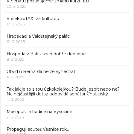
V Senátu požadujeme změnu kurzu EU
20. 3. 2025
V elektroTAXI za kulturou
17. 3. 2025
Hradečáci a Valdštejnský palác
12. 3. 2025
Hospoda v Buku snad dobře dopadne
8. 3. 2025
Oběd u Bernarda nelze vynechat
4. 3. 2025
Tak jak je to s tou úzkokolejkou? Bude jezdit nebo ne?
Na nejčastější dotaz odpovídá senátor Chalupský
4. 3. 2025
Masopust a tradice na Vysočině
2. 3. 2025
Propaguji soutěž Vesnice roku