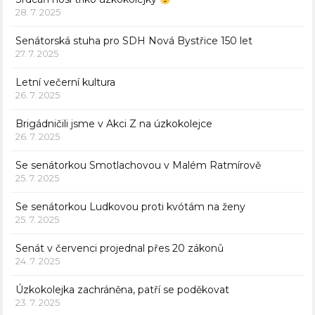
28. 7. 2025
Senátorská stuha pro SDH Nová Bystřice 150 let
27. 7. 2025
Letní večerní kultura
26. 7. 2025
Brigádničili jsme v Akci Z na úzkokolejce
26. 7. 2025
Se senátorkou Smotlachovou v Malém Ratmírově
25. 7. 2025
Se senátorkou Ludkovou proti kvótám na ženy
25. 7. 2025
Senát v červenci projednal přes 20 zákonů
24. 7. 2025
Úzkokolejka zachráněna, patří se poděkovat
23. 7. 2025