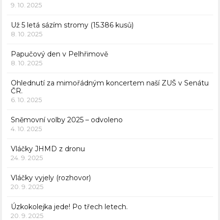
9. 10. 2025
Už 5 letá sázím stromy (15.386 kusů)
8. 10. 2025
Papučový den v Pelhřimově
8. 10. 2025
Ohlednutí za mimořádným koncertem naší ZUŠ v Senátu
ČR.
6. 10. 2025
Sněmovní volby 2025 – odvoleno
4. 10. 2025
Vláčky JHMD z dronu
24. 9. 2025
Vláčky vyjely (rozhovor)
20. 9. 2025
Úzkokolejka jede! Po třech letech.
20. 9. 2025