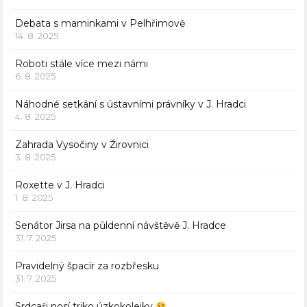
Debata s maminkami v Pelhřimově
14. 8. 2025
Roboti stále více mezi námi
6. 8. 2025
Náhodné setkání s ústavními právníky v J. Hradci
4. 8. 2025
Zahrada Vysočiny v Žirovnici
3. 8. 2025
Roxette v J. Hradci
1. 8. 2025
Senátor Jirsa na půldenní návštěvě J. Hradce
31. 7. 2025
Pravidelný špacír za rozbřesku
31. 7. 2025
Srdcaři nosí triko úzkokolejky