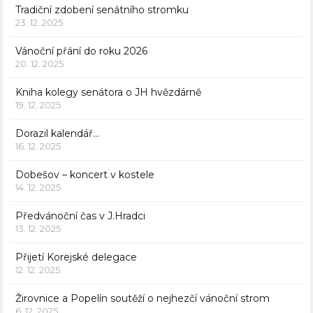
Tradiční zdobení senátního stromku
23. 12. 2025
Vánoční přání do roku 2026
20. 12. 2025
Kniha kolegy senátora o JH hvězdárně
19. 12. 2025
Dorazil kalendář…
16. 12. 2025
Dobešov – koncert v kostele
14. 12. 2025
Předvánoční čas v J.Hradci
13. 12. 2025
Přijetí Korejské delegace
12. 12. 2025
Žirovnice a Popelín soutěží o nejhezčí vánoční strom
6. 12. 2025