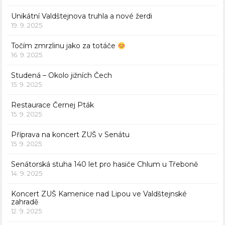
Unikátní Valdštejnova truhla a nové žerdi
19. 9. 2025
Točím zmrzlinu jako za totáče
16. 9. 2025
Studená – Okolo jižních Čech
15. 9. 2025
Restaurace Černej Pták
15. 9. 2025
Příprava na koncert ZUŠ v Senátu
15. 9. 2025
Senátorská stuha 140 let pro hasiče Chlum u Třeboně
14. 9. 2025
Koncert ZUŠ Kamenice nad Lipou ve Valdštejnské
zahradě
12. 9. 2025