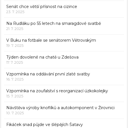
Senát chce větší přísnost na cizince
23. 7. 2025
Na Rudláku po 55 letech na smaragdové svatbě
21. 7. 2025
V Buku na fotbale se senátorem Větrovským
19. 7. 2025
Týden dovolené na chatě u Zdešova
17. 7. 2025
Vzpomínka na oddávání první zlaté svatby
16. 7. 2025
Vzpomínka na zoufalství s reorganizací úzkokolejky
15. 7. 2025
Návštěva výroby knoflíků a autokomponent v Žirovnici
10. 7. 2025
Fikáček snad půjde ve šlépějích Šatavy