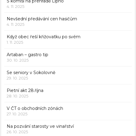
S komisí na přehradě Lipno
4. 11. 2025
Nevšední předávání cen hasičům
4. 11. 2025
Když obec řeší křižovatku po svém
1. 11. 2025
Artaban – gastro tip
30. 10. 2025
Se seniory v Sokolovně
29. 10. 2025
Pietní akt 28.října
28. 10. 2025
V ČT o obchodních zónách
27. 10. 2025
Na pozvání starosty ve vinařství
26. 10. 2025