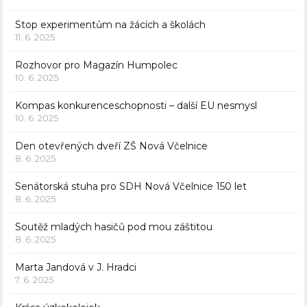
Stop experimentům na žácích a školách
11. 6. 2025
Rozhovor pro Magazín Humpolec
10. 6. 2025
Kompas konkurenceschopnosti – další EU nesmysl
10. 6. 2025
Den otevřených dveří ZŠ Nová Včelnice
8. 6. 2025
Senátorská stuha pro SDH Nová Včelnice 150 let
8. 6. 2025
Soutěž mladých hasičů pod mou záštitou
8. 6. 2025
Marta Jandová v J. Hradci
7. 6. 2025