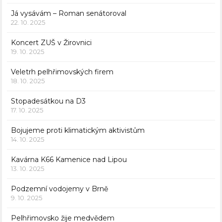
Já vysávám – Roman senátoroval
22. 10. 2025
Koncert ZUŠ v Žirovnici
19. 10. 2025
Veletrh pelhřimovských firem
18. 10. 2025
Stopadesátkou na D3
17. 10. 2025
Bojujeme proti klimatickým aktivistům
14. 10. 2025
Kavárna K66 Kamenice nad Lipou
13. 10. 2025
Podzemní vodojemy v Brně
9. 10. 2025
Pelhřimovsko žije medvědem