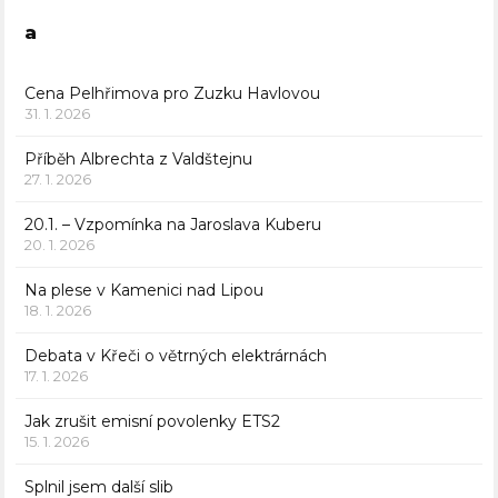
a
Cena Pelhřimova pro Zuzku Havlovou
31. 1. 2026
Příběh Albrechta z Valdštejnu
27. 1. 2026
20.1. – Vzpomínka na Jaroslava Kuberu
20. 1. 2026
Na plese v Kamenici nad Lipou
18. 1. 2026
Debata v Křeči o větrných elektrárnách
17. 1. 2026
Jak zrušit emisní povolenky ETS2
15. 1. 2026
Splnil jsem další slib