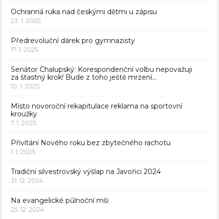
Ochranná ruka nad českými dětmi u zápisu
23. 1. 2025
Předrevoluční dárek pro gymnazisty
17. 1. 2025
Senátor Chalupský: Korespondenční volbu nepovažuji
za šťastný krok! Bude z toho ještě mrzení…
10. 1. 2025
Místo novoroční rekapitulace reklama na sportovní
kroužky
7. 1. 2025
Přivítání Nového roku bez zbytečného rachotu
1. 1. 2025
Tradiční silvestrovský výšlap na Javořici 2024
31. 12. 2024
Na evangelické půlnoční mši
25. 12. 2024