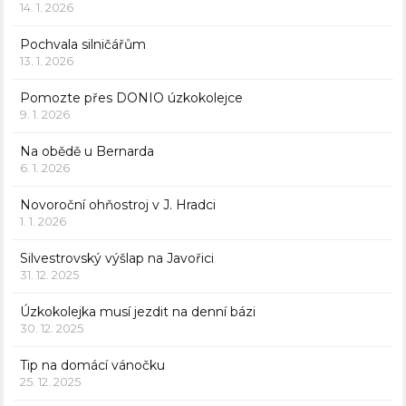
14. 1. 2026
Pochvala silničářům
13. 1. 2026
Pomozte přes DONIO úzkokolejce
9. 1. 2026
Na obědě u Bernarda
6. 1. 2026
Novoroční ohňostroj v J. Hradci
1. 1. 2026
Silvestrovský výšlap na Javořici
31. 12. 2025
Úzkokolejka musí jezdit na denní bázi
30. 12. 2025
Tip na domácí vánočku
25. 12. 2025