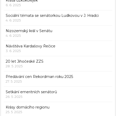
Krása úzkokolejek
6. 6. 2025
Sociální témata se senátorkou Ludkovou v J. Hradci
4. 6. 2025
Nizozemský král v Senátu
4. 6. 2025
Návštěva Kardašovy Řečice
3. 6. 2025
20 let Jihočeské ZZS
28. 5. 2025
Předávání cen Rekordman roku 2025
27. 5. 2025
Setkání emeritních senátorů
26. 5. 2025
Krásy domácího regionu
25. 5. 2025