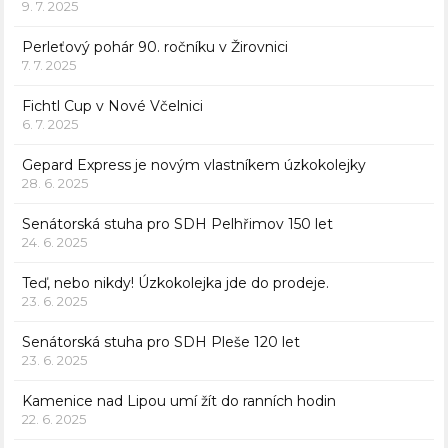
9. 7. 2025
Perleťový pohár 90. ročníku v Žirovnici
7. 7. 2025
Fichtl Cup v Nové Včelnici
6. 7. 2025
Gepard Express je novým vlastníkem úzkokolejky
28. 6. 2025
Senátorská stuha pro SDH Pelhřimov 150 let
24. 6. 2025
Teď, nebo nikdy! Úzkokolejka jde do prodeje.
23. 6. 2025
Senátorská stuha pro SDH Pleše 120 let
23. 6. 2025
Kamenice nad Lipou umí žít do ranních hodin
22. 6. 2025