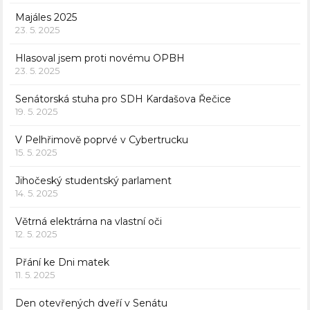
Majáles 2025
23. 5. 2025
Hlasoval jsem proti novému OPBH
23. 5. 2025
Senátorská stuha pro SDH Kardašova Řečice
19. 5. 2025
V Pelhřimově poprvé v Cybertrucku
15. 5. 2025
Jihočeský studentský parlament
14. 5. 2025
Větrná elektrárna na vlastní oči
12. 5. 2025
Přání ke Dni matek
11. 5. 2025
Den otevřených dveří v Senátu