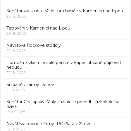
Senátorská stuha 150 let pro hasiče v Kamenici nad Lipou
23. 8. 2025
Tatrování v Kamenici nad Lipou
23. 8. 2025
Návštěva Rockové stodoly
22. 8. 2025
Pomůžu z vlastního, ale peníze z kapes občanů půjčovat
nebudu
22. 8. 2025
Snídaně z farmy Doňov
21. 8. 2025
Senátor Chalupský: Malý zázrak se povedl – úzkokolejka
ožívá
18. 8. 2025
Návštěva rodinné firmy IPC Plast v Žirovnici
15. 8. 2025