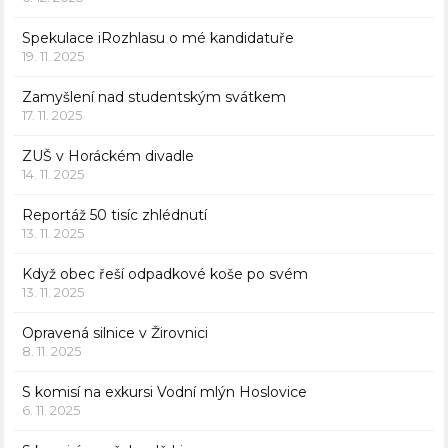
Spekulace iRozhlasu o mé kandidatuře
19. 11. 2025
Zamyšlení nad studentským svátkem
17. 11. 2025
ZUŠ v Horáckém divadle
14. 11. 2025
Reportáž 50 tisíc zhlédnutí
13. 11. 2025
Když obec řeší odpadkové koše po svém
13. 11. 2025
Opravená silnice v Žirovnici
8. 11. 2025
S komisí na exkursi Vodní mlýn Hoslovice
6. 11. 2025