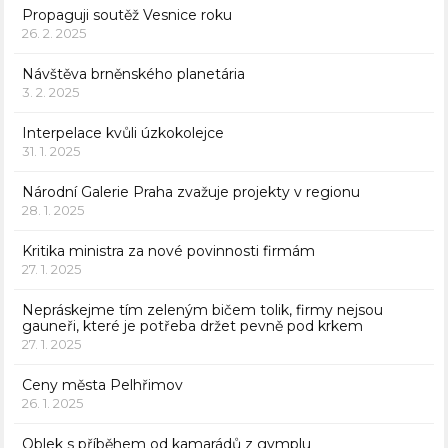
Propaguji soutěž Vesnice roku
26. 2. 2025
Návštěva brněnského planetária
3. 2. 2025
Interpelace kvůli úzkokolejce
31. 1. 2025
Národní Galerie Praha zvažuje projekty v regionu
28. 1. 2025
Kritika ministra za nové povinnosti firmám
27. 1. 2025
Nepráskejme tím zeleným bičem tolik, firmy nejsou
gauneři, které je potřeba držet pevně pod krkem
27. 1. 2025
Ceny města Pelhřimov
26. 1. 2025
Oblek s příběhem od kamarádů z gymplu