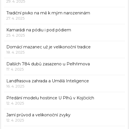
29. 4. 2025
Tradiční pivko na mě k mým narozeninám
27. 4. 2025
Kamarádi na pódiu i pod pódiem
25. 4. 2025
Domácí mazanec už je velikonoční tradice
18. 4. 2025
Dalších 784 dubů zasazeno u Pelhřimova
17. 4. 2025
Landfrasova zahrada a Umělá Inteligence
16. 4. 2025
Předání modelu hostince U Plhů v Kojčicích
12. 4. 2025
Jarní průvod a velikonoční zvyky
12. 4. 2025