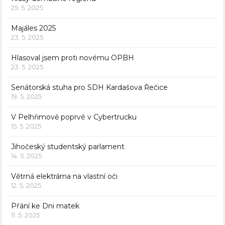
25. 5. 2025
Majáles 2025
23. 5. 2025
Hlasoval jsem proti novému OPBH
23. 5. 2025
Senátorská stuha pro SDH Kardašova Řečice
19. 5. 2025
V Pelhřimově poprvé v Cybertrucku
15. 5. 2025
Jihočeský studentský parlament
14. 5. 2025
Větrná elektrárna na vlastní oči
12. 5. 2025
Přání ke Dni matek
11. 5. 2025