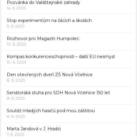
Pozvánka do Valdštejnské zahrady
14. 6. 2025
Stop experimentům na žácích a školách
11. 6. 2025
Rozhovor pro Magazín Humpolec
10. 6. 2025
Kompas konkurenceschopnosti – další EU nesmysl
10. 6. 2025
Den otevřených dveří ZŠ Nová Včelnice
8. 6. 2025
Senátorská stuha pro SDH Nová Včelnice 150 let
8. 6. 2025
Soutěž mladých hasičů pod mou záštitou
8. 6. 2025
Marta Jandová v J. Hradci
7. 6. 2025