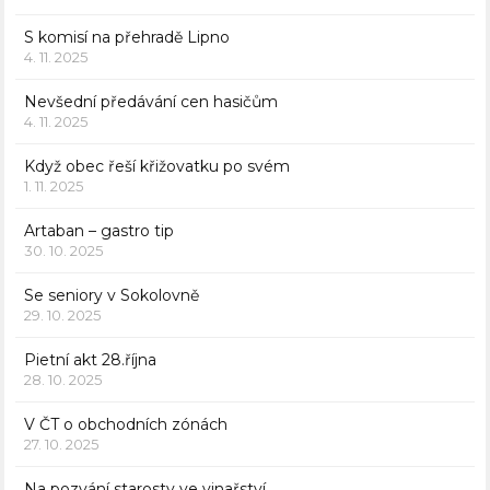
S komisí na přehradě Lipno
4. 11. 2025
Nevšední předávání cen hasičům
4. 11. 2025
Když obec řeší křižovatku po svém
1. 11. 2025
Artaban – gastro tip
30. 10. 2025
Se seniory v Sokolovně
29. 10. 2025
Pietní akt 28.října
28. 10. 2025
V ČT o obchodních zónách
27. 10. 2025
Na pozvání starosty ve vinařství