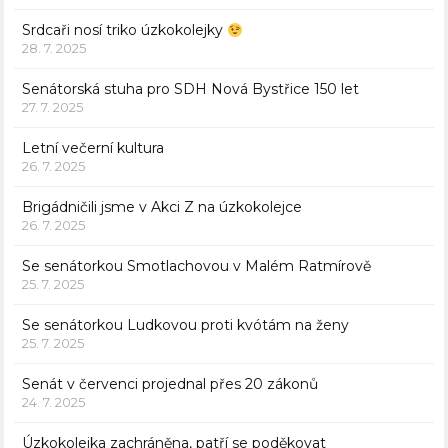
Srdcaři nosí triko úzkokolejky
28. 7. 2025
Senátorská stuha pro SDH Nová Bystřice 150 let
27. 7. 2025
Letní večerní kultura
26. 7. 2025
Brigádničili jsme v Akci Z na úzkokolejce
26. 7. 2025
Se senátorkou Smotlachovou v Malém Ratmírově
25. 7. 2025
Se senátorkou Ludkovou proti kvótám na ženy
25. 7. 2025
Senát v červenci projednal přes 20 zákonů
24. 7. 2025
Úzkokolejka zachráněna, patří se poděkovat