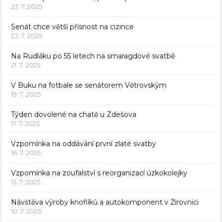
23. 7. 2025
Senát chce větší přísnost na cizince
23. 7. 2025
Na Rudláku po 55 letech na smaragdové svatbě
21. 7. 2025
V Buku na fotbale se senátorem Větrovským
19. 7. 2025
Týden dovolené na chatě u Zdešova
17. 7. 2025
Vzpomínka na oddávání první zlaté svatby
16. 7. 2025
Vzpomínka na zoufalství s reorganizací úzkokolejky
15. 7. 2025
Návštěva výroby knoflíků a autokomponent v Žirovnici
10. 7. 2025