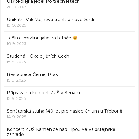
Úzkokolejka jede! Po třech letech.
20. 9. 2025
Unikátní Valdštejnova truhla a nové žerdi
19. 9. 2025
Točím zmrzlinu jako za totáče
16. 9. 2025
Studená – Okolo jižních Čech
15. 9. 2025
Restaurace Černej Pták
15. 9. 2025
Příprava na koncert ZUŠ v Senátu
15. 9. 2025
Senátorská stuha 140 let pro hasiče Chlum u Třeboně
14. 9. 2025
Koncert ZUŠ Kamenice nad Lipou ve Valdštejnské
zahradě