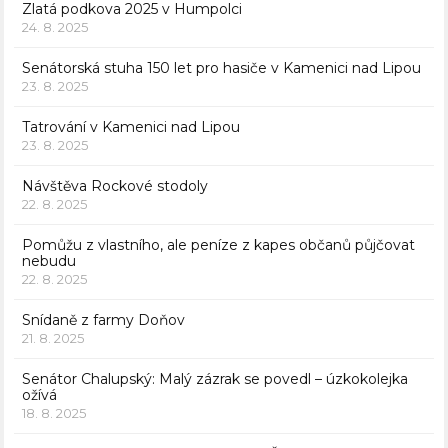
Zlatá podkova 2025 v Humpolci
24. 8. 2025
Senátorská stuha 150 let pro hasiče v Kamenici nad Lipou
23. 8. 2025
Tatrování v Kamenici nad Lipou
23. 8. 2025
Návštěva Rockové stodoly
22. 8. 2025
Pomůžu z vlastního, ale peníze z kapes občanů půjčovat
nebudu
22. 8. 2025
Snídaně z farmy Doňov
21. 8. 2025
Senátor Chalupský: Malý zázrak se povedl – úzkokolejka
ožívá
18. 8. 2025