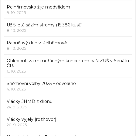
Pelhřimovsko žije medvědem
9. 10. 2025
Už 5 letá sázím stromy (15.386 kusů)
8. 10. 2025
Papučový den v Pelhřimově
8. 10. 2025
Ohlednutí za mimořádným koncertem naší ZUŠ v Senátu
ČR.
6. 10. 2025
Sněmovní volby 2025 – odvoleno
4. 10. 2025
Vláčky JHMD z dronu
24. 9. 2025
Vláčky vyjely (rozhovor)
20. 9. 2025