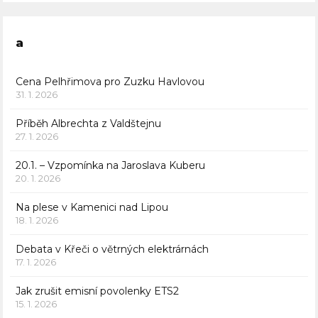
a
Cena Pelhřimova pro Zuzku Havlovou
31. 1. 2026
Příběh Albrechta z Valdštejnu
27. 1. 2026
20.1. – Vzpomínka na Jaroslava Kuberu
20. 1. 2026
Na plese v Kamenici nad Lipou
18. 1. 2026
Debata v Křeči o větrných elektrárnách
17. 1. 2026
Jak zrušit emisní povolenky ETS2
15. 1. 2026