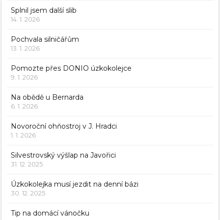
Splnil jsem další slib
14. 1. 2026
Pochvala silničářům
13. 1. 2026
Pomozte přes DONIO úzkokolejce
9. 1. 2026
Na obědě u Bernarda
6. 1. 2026
Novoroční ohňostroj v J. Hradci
1. 1. 2026
Silvestrovský výšlap na Javořici
31. 12. 2025
Úzkokolejka musí jezdit na denní bázi
30. 12. 2025
Tip na domácí vánočku