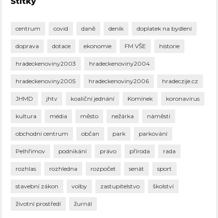
Štítky
centrum
covid
daně
deník
doplatek na bydlení
doprava
dotace
ekonomie
FM VŠE
historie
hradeckenoviny2003
hradeckenoviny2004
hradeckenoviny2005
hradeckenoviny2006
hradeczije.cz
JHMD
jhtv
koaliční jednání
Komínek
koronavirus
kultura
média
město
nežárka
náměstí
obchodní centrum
občan
park
parkování
Pelhřimov
podnikání
právo
příroda
rada
rozhlas
rozhledna
rozpočet
senát
sport
stavební zákon
volby
zastupitelstvo
školství
životní prostředí
žurnál