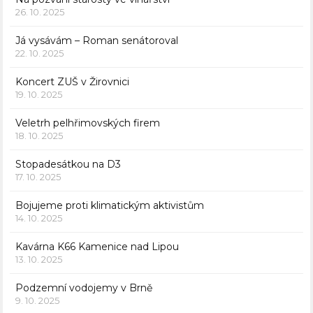
26. 10. 2025
Já vysávám – Roman senátoroval
22. 10. 2025
Koncert ZUŠ v Žirovnici
19. 10. 2025
Veletrh pelhřimovských firem
18. 10. 2025
Stopadesátkou na D3
17. 10. 2025
Bojujeme proti klimatickým aktivistům
14. 10. 2025
Kavárna K66 Kamenice nad Lipou
13. 10. 2025
Podzemní vodojemy v Brně
9. 10. 2025