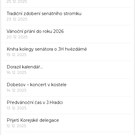
25. 12. 2025
Tradiční zdobení senátního stromku
23. 12. 2025
Vánoční přání do roku 2026
20. 12. 2025
Kniha kolegy senátora o JH hvězdárně
19. 12. 2025
Dorazil kalendář…
16. 12. 2025
Dobešov – koncert v kostele
14. 12. 2025
Předvánoční čas v J.Hradci
13. 12. 2025
Přijetí Korejské delegace
12. 12. 2025