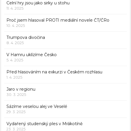
Celní hry jsou jako sirky u stohu
11. 4. 2025
Proč jsem hlasoval PROTI mediální novele ČT/ČRo
10. 4. 2025
Trumpova divočina
8. 4. 2025
V Hamru uklízíme Česko
5. 4. 2025
Před hlasováním na exkurzi v Českém rozhlasu
1. 4. 2025
Jaro v regionu
30. 3. 2025
Sázíme veselou alej ve Veselé
29. 3. 2025
Vydařený studenský ples v Mrákotíně
23. 3. 2025