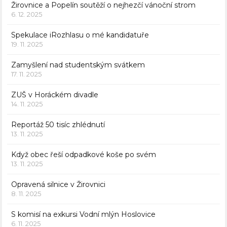
Žirovnice a Popelín soutěží o nejhezčí vánoční strom
6. 12. 2025
Spekulace iRozhlasu o mé kandidatuře
19. 11. 2025
Zamyšlení nad studentským svátkem
17. 11. 2025
ZUŠ v Horáckém divadle
14. 11. 2025
Reportáž 50 tisíc zhlédnutí
13. 11. 2025
Když obec řeší odpadkové koše po svém
13. 11. 2025
Opravená silnice v Žirovnici
8. 11. 2025
S komisí na exkursi Vodní mlýn Hoslovice
6. 11. 2025