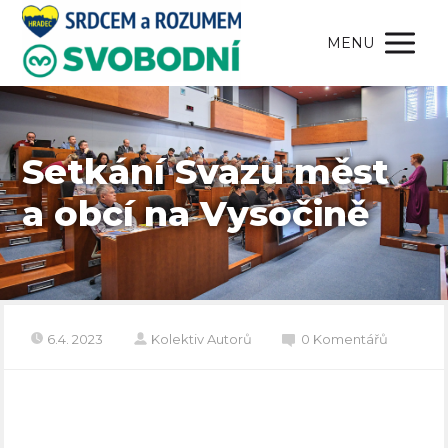
MENU
Setkání Svazu měst
a obcí na Vysočině
6.4. 2023
Kolektiv Autorů
0 Komentářů