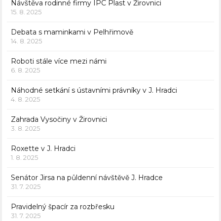
Návštěva rodinné firmy IPC Plast v Žirovnici
15. 8. 2025
Debata s maminkami v Pelhřimově
14. 8. 2025
Roboti stále více mezi námi
6. 8. 2025
Náhodné setkání s ústavními právníky v J. Hradci
4. 8. 2025
Zahrada Vysočiny v Žirovnici
3. 8. 2025
Roxette v J. Hradci
1. 8. 2025
Senátor Jirsa na půldenní návštěvě J. Hradce
31. 7. 2025
Pravidelný špacír za rozbřesku
31. 7. 2025