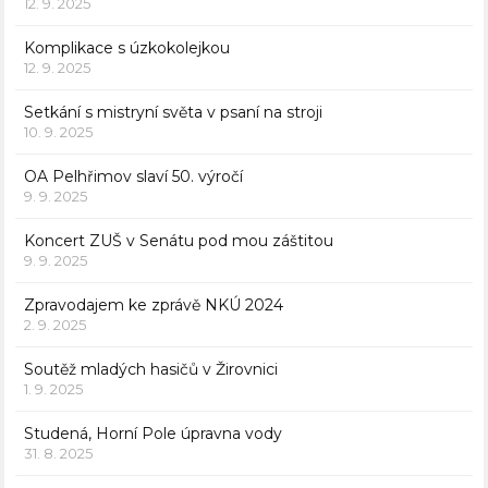
12. 9. 2025
Komplikace s úzkokolejkou
12. 9. 2025
Setkání s mistryní světa v psaní na stroji
10. 9. 2025
OA Pelhřimov slaví 50. výročí
9. 9. 2025
Koncert ZUŠ v Senátu pod mou záštitou
9. 9. 2025
Zpravodajem ke zprávě NKÚ 2024
2. 9. 2025
Soutěž mladých hasičů v Žirovnici
1. 9. 2025
Studená, Horní Pole úpravna vody
31. 8. 2025