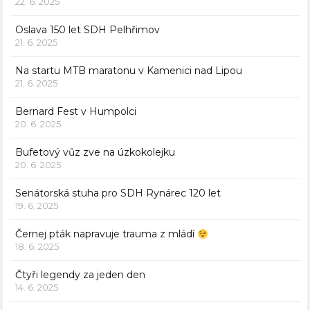
22. 6. 2025
Oslava 150 let SDH Pelhřimov
21. 6. 2025
Na startu MTB maratonu v Kamenici nad Lipou
21. 6. 2025
Bernard Fest v Humpolci
20. 6. 2025
Bufetový vůz zve na úzkokolejku
20. 6. 2025
Senátorská stuha pro SDH Rynárec 120 let
19. 6. 2025
Černej pták napravuje trauma z mládí
18. 6. 2025
Čtyři legendy za jeden den
14. 6. 2025