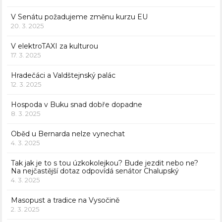
V Senátu požadujeme změnu kurzu EU
20. 3. 2025
V elektroTAXI za kulturou
17. 3. 2025
Hradečáci a Valdštejnský palác
12. 3. 2025
Hospoda v Buku snad dobře dopadne
8. 3. 2025
Oběd u Bernarda nelze vynechat
4. 3. 2025
Tak jak je to s tou úzkokolejkou? Bude jezdit nebo ne?
Na nejčastější dotaz odpovídá senátor Chalupský
4. 3. 2025
Masopust a tradice na Vysočině
2. 3. 2025