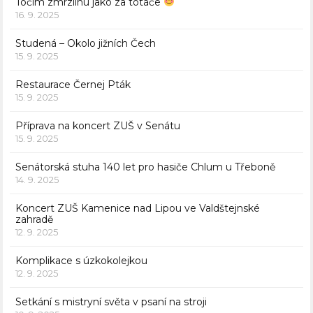
Točím zmrzlinu jako za totáče
16. 9. 2025
Studená – Okolo jižních Čech
15. 9. 2025
Restaurace Černej Pták
15. 9. 2025
Příprava na koncert ZUŠ v Senátu
15. 9. 2025
Senátorská stuha 140 let pro hasiče Chlum u Třeboně
14. 9. 2025
Koncert ZUŠ Kamenice nad Lipou ve Valdštejnské
zahradě
12. 9. 2025
Komplikace s úzkokolejkou
12. 9. 2025
Setkání s mistryní světa v psaní na stroji