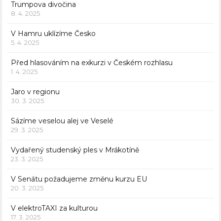
Trumpova divočina
8. 4. 2025
V Hamru uklízíme Česko
5. 4. 2025
Před hlasováním na exkurzi v Českém rozhlasu
1. 4. 2025
Jaro v regionu
30. 3. 2025
Sázíme veselou alej ve Veselé
29. 3. 2025
Vydařený studenský ples v Mrákotíně
23. 3. 2025
V Senátu požadujeme změnu kurzu EU
20. 3. 2025
V elektroTAXI za kulturou
17. 3. 2025