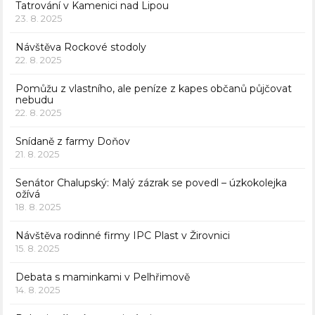
Tatrování v Kamenici nad Lipou
23. 8. 2025
Návštěva Rockové stodoly
22. 8. 2025
Pomůžu z vlastního, ale peníze z kapes občanů půjčovat
nebudu
22. 8. 2025
Snídaně z farmy Doňov
21. 8. 2025
Senátor Chalupský: Malý zázrak se povedl – úzkokolejka
ožívá
18. 8. 2025
Návštěva rodinné firmy IPC Plast v Žirovnici
15. 8. 2025
Debata s maminkami v Pelhřimově
14. 8. 2025