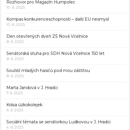
Rozhovor pro Magazín Humpolec
10. 6. 2025
Kompas konkurenceschopnosti – další EU nesmysl
10. 6. 2025
Den otevřených dveří ZŠ Nová Včelnice
8. 6. 2025
Senátorská stuha pro SDH Nová Včelnice 150 let
8. 6. 2025
Soutěž mladých hasičů pod mou záštitou
8. 6. 2025
Marta Jandová v J. Hradci
7. 6. 2025
Krása úzkokolejek
6. 6. 2025
Sociální témata se senátorkou Ludkovou v J. Hradci
4. 6. 2025