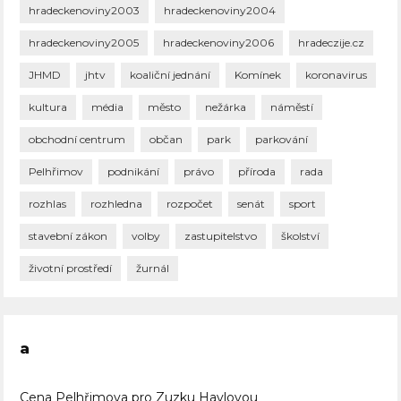
hradeckenoviny2003
hradeckenoviny2004
hradeckenoviny2005
hradeckenoviny2006
hradeczije.cz
JHMD
jhtv
koaliční jednání
Komínek
koronavirus
kultura
média
město
nežárka
náměstí
obchodní centrum
občan
park
parkování
Pelhřimov
podnikání
právo
příroda
rada
rozhlas
rozhledna
rozpočet
senát
sport
stavební zákon
volby
zastupitelstvo
školství
životní prostředí
žurnál
a
Cena Pelhřimova pro Zuzku Havlovou