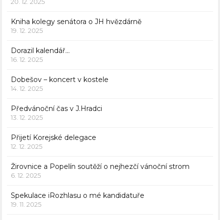
20. 12. 2025
Kniha kolegy senátora o JH hvězdárně
19. 12. 2025
Dorazil kalendář…
16. 12. 2025
Dobešov – koncert v kostele
14. 12. 2025
Předvánoční čas v J.Hradci
13. 12. 2025
Přijetí Korejské delegace
12. 12. 2025
Žirovnice a Popelín soutěží o nejhezčí vánoční strom
6. 12. 2025
Spekulace iRozhlasu o mé kandidatuře
19. 11. 2025