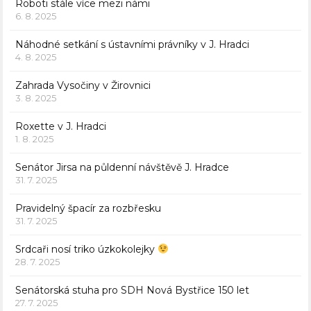
Roboti stále více mezi námi
6. 8. 2025
Náhodné setkání s ústavními právníky v J. Hradci
4. 8. 2025
Zahrada Vysočiny v Žirovnici
3. 8. 2025
Roxette v J. Hradci
1. 8. 2025
Senátor Jirsa na půldenní návštěvě J. Hradce
31. 7. 2025
Pravidelný špacír za rozbřesku
31. 7. 2025
Srdcaři nosí triko úzkokolejky
28. 7. 2025
Senátorská stuha pro SDH Nová Bystřice 150 let
27. 7. 2025