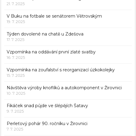
21. 7. 2025
V Buku na fotbale se senátorem Větrovským
19. 7. 2025
Týden dovolené na chatě u Zdešova
17. 7. 2025
Vzpomínka na oddávání první zlaté svatby
16. 7. 2025
Vzpomínka na zoufalství s reorganizací úzkokolejky
15. 7. 2025
Návštěva výroby knoflíků a autokomponent v Žirovnici
10. 7. 2025
Fikáček snad půjde ve šlépějích Šatavy
9. 7. 2025
Perleťový pohár 90. ročníku v Žirovnici
7. 7. 2025