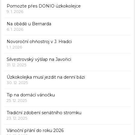
Pomozte přes DONIO úzkokolejce
9. 1. 2026
Na obědě u Bernarda
6. 1. 2026
Novoroční ohňostroj v J. Hradci
1. 1. 2026
Silvestrovský výšlap na Javořici
31. 12. 2025
Úzkokolejka musí jezdit na denní bázi
30. 12. 2025
Tip na domácí vánočku
25. 12. 2025
Tradiční zdobení senátního stromku
23. 12. 2025
Vánoční přání do roku 2026