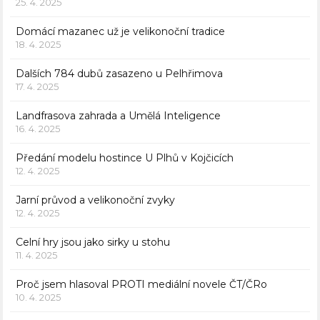
25. 4. 2025
Domácí mazanec už je velikonoční tradice
18. 4. 2025
Dalších 784 dubů zasazeno u Pelhřimova
17. 4. 2025
Landfrasova zahrada a Umělá Inteligence
16. 4. 2025
Předání modelu hostince U Plhů v Kojčicích
12. 4. 2025
Jarní průvod a velikonoční zvyky
12. 4. 2025
Celní hry jsou jako sirky u stohu
11. 4. 2025
Proč jsem hlasoval PROTI mediální novele ČT/ČRo
10. 4. 2025