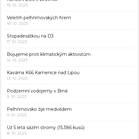
19. 10. 2025
Veletrh pelhřimovských firem
18. 10. 2025
Stopadesátkou na D3
17. 10. 2025
Bojujeme proti klimatickým aktivistům
14. 10. 2025
Kavárna K66 Kamenice nad Lipou
13. 10. 2025
Podzemní vodojemy v Brně
9. 10. 2025
Pelhřimovsko žije medvědem
9. 10. 2025
Už 5 letá sázím stromy (15.386 kusů)
8. 10. 2025