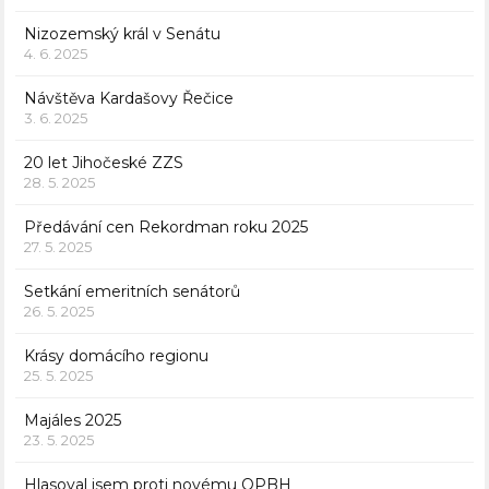
Nizozemský král v Senátu
4. 6. 2025
Návštěva Kardašovy Řečice
3. 6. 2025
20 let Jihočeské ZZS
28. 5. 2025
Předávání cen Rekordman roku 2025
27. 5. 2025
Setkání emeritních senátorů
26. 5. 2025
Krásy domácího regionu
25. 5. 2025
Majáles 2025
23. 5. 2025
Hlasoval jsem proti novému OPBH