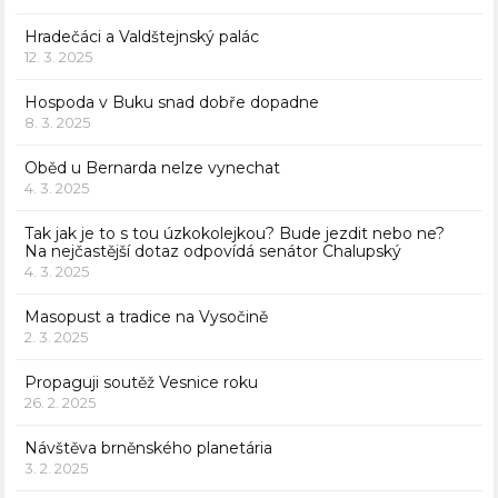
Hradečáci a Valdštejnský palác
12. 3. 2025
Hospoda v Buku snad dobře dopadne
8. 3. 2025
Oběd u Bernarda nelze vynechat
4. 3. 2025
Tak jak je to s tou úzkokolejkou? Bude jezdit nebo ne?
Na nejčastější dotaz odpovídá senátor Chalupský
4. 3. 2025
Masopust a tradice na Vysočině
2. 3. 2025
Propaguji soutěž Vesnice roku
26. 2. 2025
Návštěva brněnského planetária
3. 2. 2025