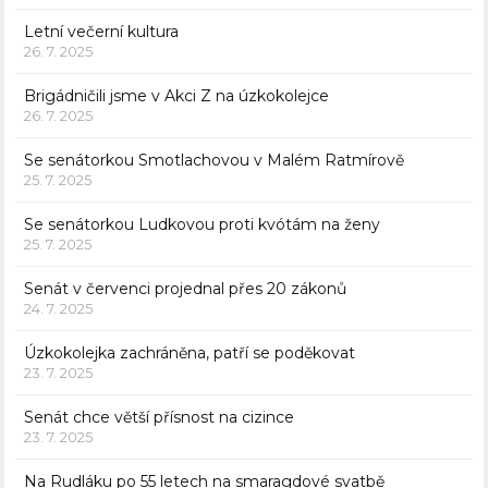
Letní večerní kultura
26. 7. 2025
Brigádničili jsme v Akci Z na úzkokolejce
26. 7. 2025
Se senátorkou Smotlachovou v Malém Ratmírově
25. 7. 2025
Se senátorkou Ludkovou proti kvótám na ženy
25. 7. 2025
Senát v červenci projednal přes 20 zákonů
24. 7. 2025
Úzkokolejka zachráněna, patří se poděkovat
23. 7. 2025
Senát chce větší přísnost na cizince
23. 7. 2025
Na Rudláku po 55 letech na smaragdové svatbě