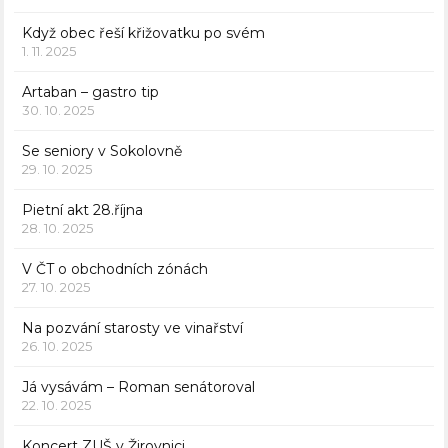
Když obec řeší křižovatku po svém
1. 11. 2025
Artaban – gastro tip
30. 10. 2025
Se seniory v Sokolovně
29. 10. 2025
Pietní akt 28.října
28. 10. 2025
V ČT o obchodních zónách
27. 10. 2025
Na pozvání starosty ve vinařství
26. 10. 2025
Já vysávám – Roman senátoroval
22. 10. 2025
Koncert ZUŠ v Žirovnici