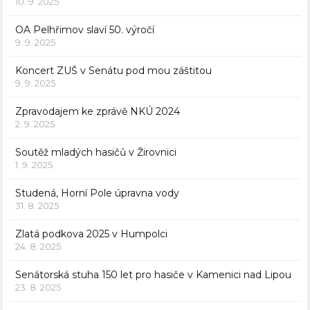
10. 9. 2025
OA Pelhřimov slaví 50. výročí
9. 9. 2025
Koncert ZUŠ v Senátu pod mou záštitou
9. 9. 2025
Zpravodajem ke zprávě NKÚ 2024
2. 9. 2025
Soutěž mladých hasičů v Žirovnici
1. 9. 2025
Studená, Horní Pole úpravna vody
31. 8. 2025
Zlatá podkova 2025 v Humpolci
24. 8. 2025
Senátorská stuha 150 let pro hasiče v Kamenici nad Lipou
23. 8. 2025