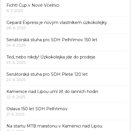
Fichtl Cup v Nové Včelnici
6. 7. 2025
Gepard Express je novým vlastníkem úzkokolejky
28. 6. 2025
Senátorská stuha pro SDH Pelhřimov 150 let
24. 6. 2025
Teď, nebo nikdy! Úzkokolejka jde do prodeje.
23. 6. 2025
Senátorská stuha pro SDH Pleše 120 let
23. 6. 2025
Kamenice nad Lipou umí žít do ranních hodin
22. 6. 2025
Oslava 150 let SDH Pelhřimov
21. 6. 2025
Na startu MTB maratonu v Kamenici nad Lipou