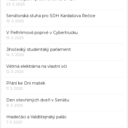
23. 5. 2025
Senátorská stuha pro SDH Kardašova Řečice
19. 5. 2025
V Pelhřimově poprvé v Cybertrucku
15. 5. 2025
Jihočeský studentský parlament
14. 5. 2025
Větrná elektrárna na vlastní oči
12. 5. 2025
Přání ke Dni matek
11. 5. 2025
Den otevřených dveří v Senátu
8. 5. 2025
Hradečáci a Valdštejnský palác
7. 5. 2025