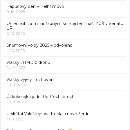
Papučový den v Pelhřimově
8. 10. 2025
Ohlednutí za mimořádným koncertem naší ZUŠ v Senátu
ČR.
6. 10. 2025
Sněmovní volby 2025 – odvoleno
4. 10. 2025
Vláčky JHMD z dronu
24. 9. 2025
Vláčky vyjely (rozhovor)
20. 9. 2025
Úzkokolejka jede! Po třech letech.
20. 9. 2025
Unikátní Valdštejnova truhla a nové žerdi
19. 9. 2025