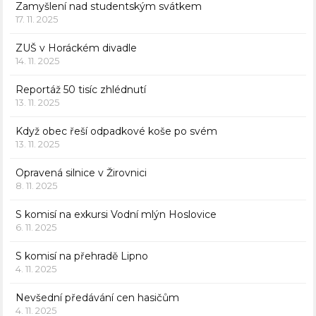
Zamyšlení nad studentským svátkem
17. 11. 2025
ZUŠ v Horáckém divadle
14. 11. 2025
Reportáž 50 tisíc zhlédnutí
13. 11. 2025
Když obec řeší odpadkové koše po svém
13. 11. 2025
Opravená silnice v Žirovnici
8. 11. 2025
S komisí na exkursi Vodní mlýn Hoslovice
6. 11. 2025
S komisí na přehradě Lipno
4. 11. 2025
Nevšední předávání cen hasičům
4. 11. 2025