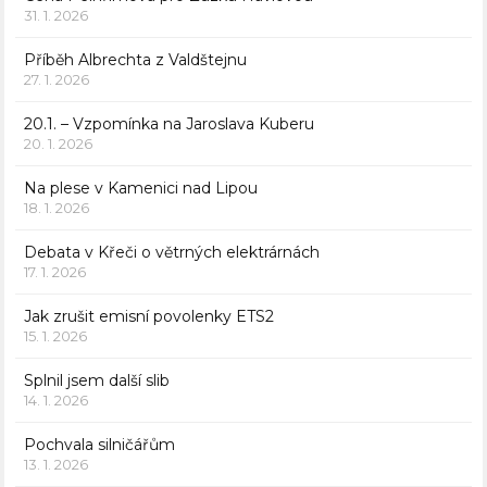
31. 1. 2026
Příběh Albrechta z Valdštejnu
27. 1. 2026
20.1. – Vzpomínka na Jaroslava Kuberu
20. 1. 2026
Na plese v Kamenici nad Lipou
18. 1. 2026
Debata v Křeči o větrných elektrárnách
17. 1. 2026
Jak zrušit emisní povolenky ETS2
15. 1. 2026
Splnil jsem další slib
14. 1. 2026
Pochvala silničářům
13. 1. 2026