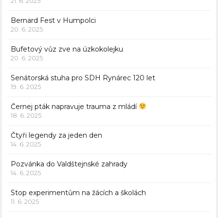
21. 6. 2025
Bernard Fest v Humpolci
20. 6. 2025
Bufetový vůz zve na úzkokolejku
20. 6. 2025
Senátorská stuha pro SDH Rynárec 120 let
19. 6. 2025
Černej pták napravuje trauma z mládí
18. 6. 2025
Čtyři legendy za jeden den
14. 6. 2025
Pozvánka do Valdštejnské zahrady
14. 6. 2025
Stop experimentům na žácích a školách
11. 6. 2025