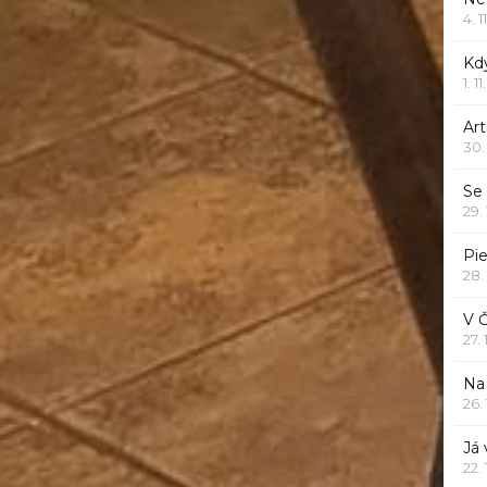
4. 1
Kd
1. 1
Art
30.
Se
29.
Pie
28.
V 
27.
Na 
26.
Já
22.