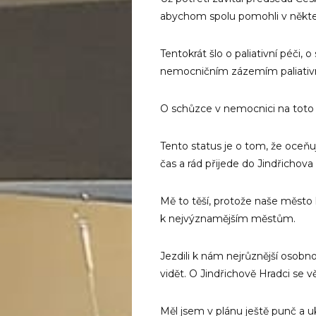
abychom spolu pomohli v někte
Tentokrát šlo o paliativní péči, o
nemocničním zázemím paliativn
O schůzce v nemocnici na toto 
Tento status je o tom, že oceňuji
čas a rád přijede do Jindřichova
Mě to těší, protože naše město 
k nejvýznamějším městům.
Jezdili k nám nejrůznější osobn
vidět. O Jindřichově Hradci se v
Měl jsem v plánu ještě punč a 