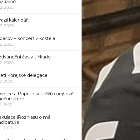
ězdárně
12. 2025
azil kalendář…
12. 2025
bešov – koncert v kostele
12. 2025
dvánoční čas v J.Hradci
12. 2025
jetí Korejské delegace
12. 2025
ovnice a Popelín soutěží o nejhezčí
noční strom
12. 2025
ekulace iRozhlasu o mé
ndidatuře
11. 2025