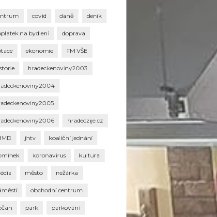
entrum
covid
daně
deník
oplatek na bydlení
doprava
otace
ekonomie
FM VŠE
storie
hradeckenoviny2003
radeckenoviny2004
radeckenoviny2005
radeckenoviny2006
hradeczije.cz
HMD
jhtv
koaliční jednání
omínek
koronavirus
kultura
édia
město
nežárka
áměstí
obchodní centrum
bčan
park
parkování