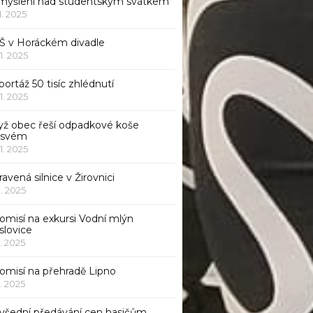
myšlení nad studentským svátkem
11. 2025
Š v Horáckém divadle
11. 2025
ortáž 50 tisíc zhlédnutí
11. 2025
yž obec řeší odpadkové koše
 svém
11. 2025
avená silnice v Žirovnici
1. 2025
omisí na exkursi Vodní mlýn
slovice
1. 2025
komisí na přehradě Lipno
1. 2025
všední předávání cen hasičům