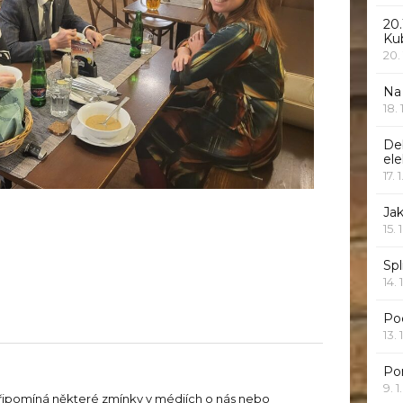
20.
Ku
20.
Na
18.
De
ele
17. 
Jak
15. 
Spl
14. 
Po
13. 
Po
9. 
řipomíná některé zmínky v médiích o nás nebo