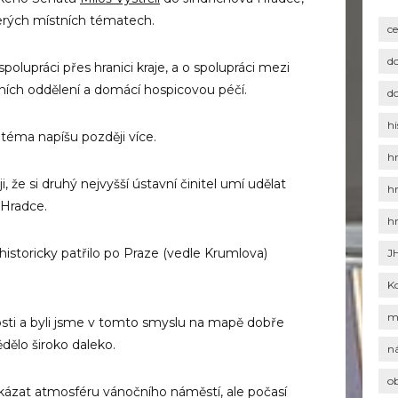
rých místních tématech.
c
d
 spolupráci přes hranici kraje, a o spolupráci mezi
ích oddělení a domácí hospicovou péčí.
d
hi
téma napíšu později více.
h
, že si druhý nejvyšší ústavní činitel umí udělat
h
 Hradce.
h
historicky patřilo po Praze (vedle Krumlova)
J
K
m
osti a byli jsme v tomto smyslu na mapě dobře
ědělo široko daleko.
n
o
ukázat atmosféru vánočního náměstí, ale počasí