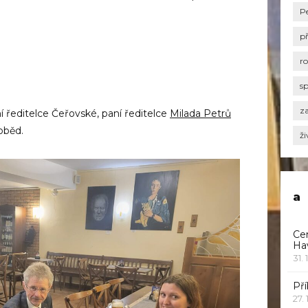
P
p
r
s
za
í ředitelce Čeřovské, paní ředitelce
Milada Petrů
 oběd.
ži
a
Ce
Ha
31. 
Pří
27.