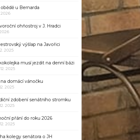
 obědě u Bernarda
1. 2026
oroční ohňostroj v J. Hradci
. 2026
vestrovský výšlap na Javořici
12. 2025
okolejka musí jezdit na denní bázi
 12. 2025
p na domácí vánočku
 12. 2025
adiční zdobení senátního stromku
 12. 2025
noční přání do roku 2026
 12. 2025
iha kolegy senátora o JH