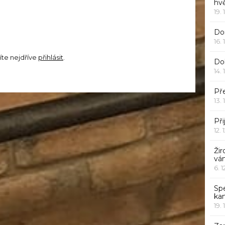
hv
19. 
Dor
16. 
íte nejdříve
přihlásit
.
Do
14. 
Pře
13. 
Při
12. 
Žir
vá
6. 
Sp
ka
19. 