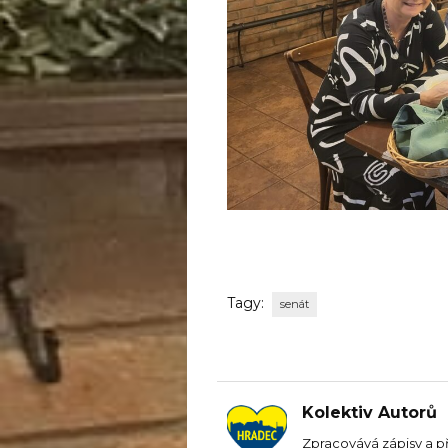
Tagy:
senát
Kolektiv Autorů
Zpracovává zápisy a p