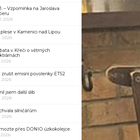
1. – Vzpomínka na Jaroslava
beru
 1. 2026
 plese v Kamenici nad Lipou
 1. 2026
bata v Křeči o větrných
ktrárnách
1. 2026
 zrušit emisní povolenky ETS2
1. 2026
nil jsem další slib
1. 2026
chvala silničářům
1. 2026
mozte přes DONIO úzkokolejce
1. 2026