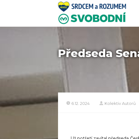
Předseda Sená
6.12. 2024
Kolektiv Autorů
Už potřetí zavítal předseda Č