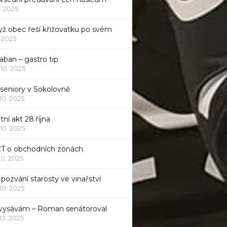
1. 2025
yž obec řeší křižovatku po svém
1. 2025
aban – gastro tip
 10. 2025
 seniory v Sokolovně
 10. 2025
tní akt 28.října
 10. 2025
ČT o obchodních zónách
 10. 2025
pozvání starosty ve vinařství
 10. 2025
 vysávám – Roman senátoroval
 10. 2025