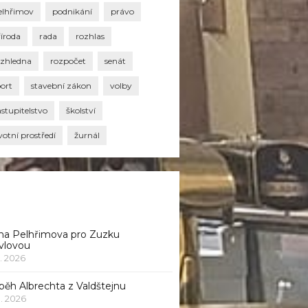
elhřimov
podnikání
právo
říroda
rada
rozhlas
ozhledna
rozpočet
senát
port
stavební zákon
volby
stupitelstvo
školství
votní prostředí
žurnál
na Pelhřimova pro Zuzku
vlovou
1. 2026
běh Albrechta z Valdštejnu
 1. 2026