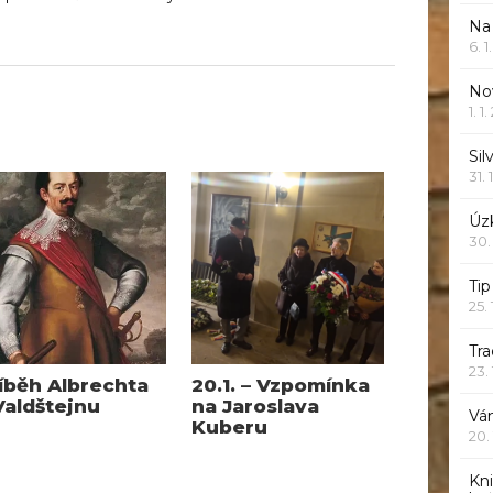
Na
6. 
Nov
1. 1
Sil
31. 
Úzk
30.
Ti
25.
Tr
23.
íběh Albrechta
20.1. – Vzpomínka
Valdštejnu
na Jaroslava
Vá
Kuberu
20.
Kn