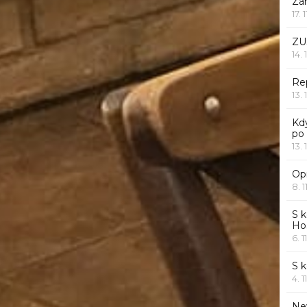
Za
17. 
ZU
14. 
Rep
13. 
Kd
po
13. 
Opr
8. 1
S k
Ho
6. 1
S 
4. 1
Ne