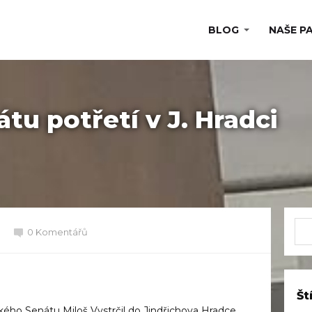
BLOG
NAŠE P
tu potřetí v J. Hradci
0 Komentářů
Št
eského Senátu
Miloš Vystrčil
do Jindřichova Hradce,