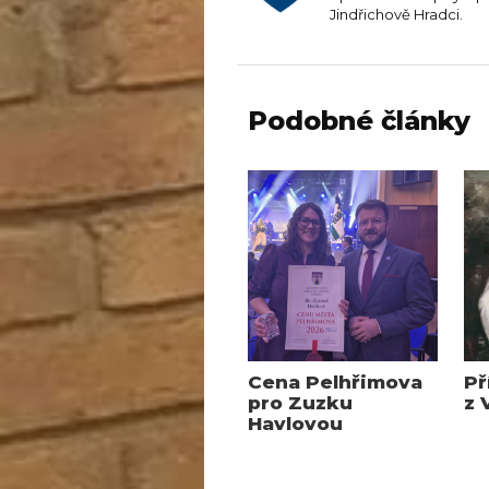
Jindřichově Hradci.
Podobné články
Cena Pelhřimova
Př
pro Zuzku
z 
Havlovou