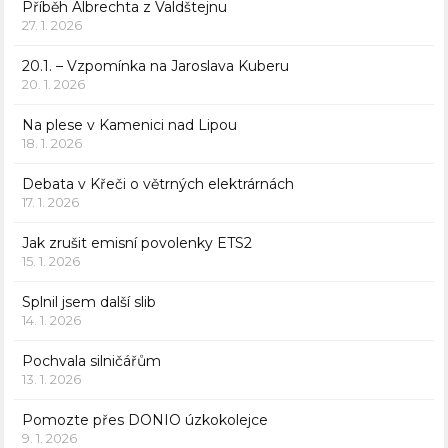
Příběh Albrechta z Valdštejnu
27. 1. 2026
20.1. – Vzpomínka na Jaroslava Kuberu
20. 1. 2026
Na plese v Kamenici nad Lipou
18. 1. 2026
Debata v Křeči o větrných elektrárnách
17. 1. 2026
Jak zrušit emisní povolenky ETS2
15. 1. 2026
Splnil jsem další slib
14. 1. 2026
Pochvala silničářům
13. 1. 2026
Pomozte přes DONIO úzkokolejce
9. 1. 2026