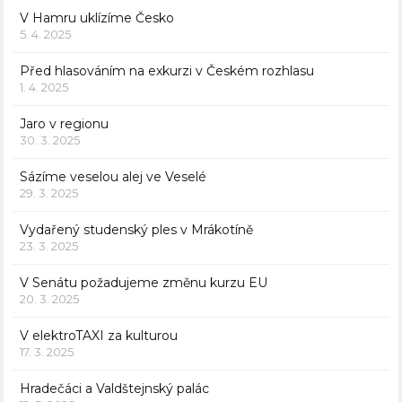
V Hamru uklízíme Česko
5. 4. 2025
Před hlasováním na exkurzi v Českém rozhlasu
1. 4. 2025
Jaro v regionu
30. 3. 2025
Sázíme veselou alej ve Veselé
29. 3. 2025
Vydařený studenský ples v Mrákotíně
23. 3. 2025
V Senátu požadujeme změnu kurzu EU
20. 3. 2025
V elektroTAXI za kulturou
17. 3. 2025
Hradečáci a Valdštejnský palác