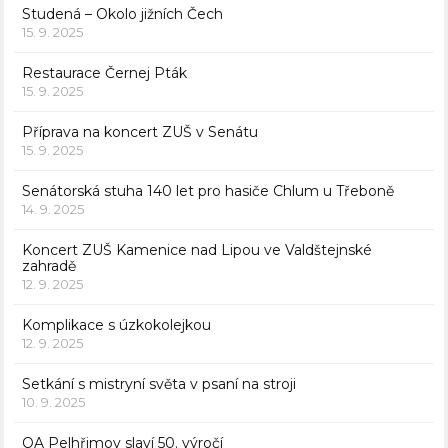
Studená – Okolo jižních Čech
15. 9. 2025
Restaurace Černej Pták
15. 9. 2025
Příprava na koncert ZUŠ v Senátu
15. 9. 2025
Senátorská stuha 140 let pro hasiče Chlum u Třeboně
14. 9. 2025
Koncert ZUŠ Kamenice nad Lipou ve Valdštejnské
zahradě
12. 9. 2025
Komplikace s úzkokolejkou
12. 9. 2025
Setkání s mistryní světa v psaní na stroji
10. 9. 2025
OA Pelhřimov slaví 50. výročí