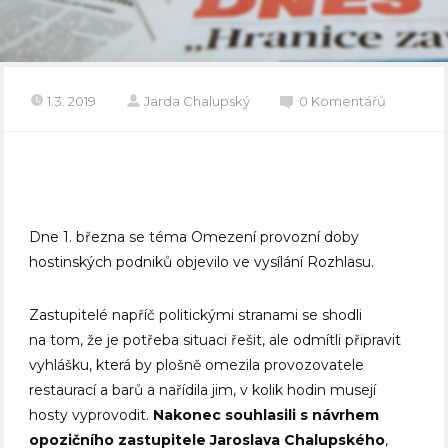
1.3. 2019
Jarda Chalupský
0 Komentářů
Dne 1. března se téma Omezení provozní doby
hostinských podniků objevilo ve vysílání Rozhlasu.
Zastupitelé napříč politickými stranami se shodli
na tom, že je potřeba situaci řešit, ale odmítli připravit
vyhlášku, která by plošně omezila provozovatele
restaurací a barů a nařídila jim, v kolik hodin musejí
hosty vyprovodit.
Nakonec souhlasili s návrhem
opozičního zastupitele Jaroslava Chalupského
,