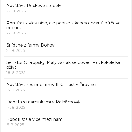
Návštěva Rockové stodoly
22. 8. 2025
Pomůžu z vlastního, ale peníze z kapes občanů půjčovat
nebudu
22. 8. 2025
Snídaně z farmy Doňov
21. 8. 2025
Senátor Chalupský: Malý zázrak se povedl – úzkokolejka
ožívá
18. 8. 2025
Návštěva rodinné firmy IPC Plast v Žirovnici
15. 8. 2025
Debata s maminkami v Pelhřimově
14. 8. 2025
Roboti stále více mezi námi
6. 8. 2025