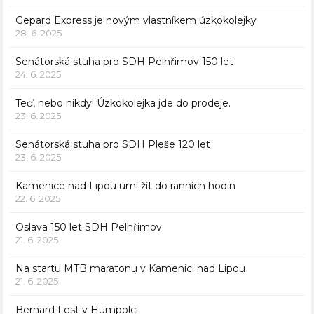
Gepard Express je novým vlastníkem úzkokolejky
28. 6. 2025
Senátorská stuha pro SDH Pelhřimov 150 let
24. 6. 2025
Teď, nebo nikdy! Úzkokolejka jde do prodeje.
23. 6. 2025
Senátorská stuha pro SDH Pleše 120 let
23. 6. 2025
Kamenice nad Lipou umí žít do ranních hodin
22. 6. 2025
Oslava 150 let SDH Pelhřimov
21. 6. 2025
Na startu MTB maratonu v Kamenici nad Lipou
21. 6. 2025
Bernard Fest v Humpolci