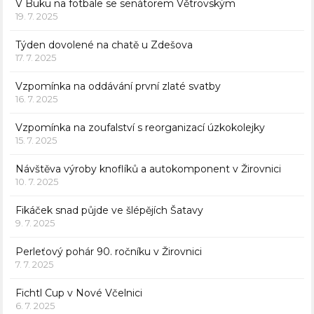
V Buku na fotbale se senátorem Větrovským
19. 7. 2025
Týden dovolené na chatě u Zdešova
17. 7. 2025
Vzpomínka na oddávání první zlaté svatby
16. 7. 2025
Vzpomínka na zoufalství s reorganizací úzkokolejky
15. 7. 2025
Návštěva výroby knoflíků a autokomponent v Žirovnici
10. 7. 2025
Fikáček snad půjde ve šlépějích Šatavy
9. 7. 2025
Perleťový pohár 90. ročníku v Žirovnici
7. 7. 2025
Fichtl Cup v Nové Včelnici
6. 7. 2025