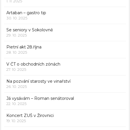
1. 11. 2025
Artaban – gastro tip
30. 10. 2025
Se seniory v Sokolovně
29. 10. 2025
Pietní akt 28.října
28. 10. 2025
V ČT o obchodních zónách
27. 10. 2025
Na pozvání starosty ve vinařství
26. 10. 2025
Já vysávám – Roman senátoroval
22. 10. 2025
Koncert ZUŠ v Žirovnici
19. 10. 2025