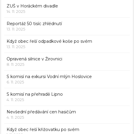
ZUŠ v Horáckém divadle
14. 11. 2025
Reportáž 50 tisíc zhlédnutí
13. 11. 2025
Když obec řeší odpadkové koše po svém
13. 11. 2025
Opravená silnice v Žirovnici
8. 11. 2025
S komisí na exkursi Vodní mlýn Hoslovice
6. 11. 2025
S komisí na přehradě Lipno
4. 11. 2025
Nevšední předávání cen hasičům
4. 11. 2025
Když obec řeší křižovatku po svém