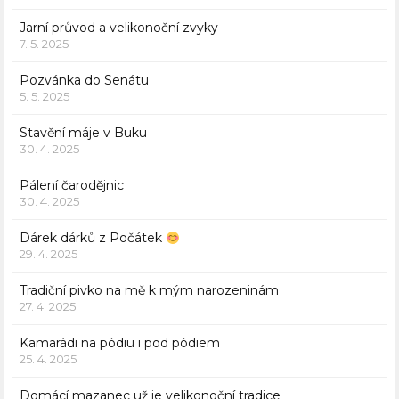
Jarní průvod a velikonoční zvyky
7. 5. 2025
Pozvánka do Senátu
5. 5. 2025
Stavění máje v Buku
30. 4. 2025
Pálení čarodějnic
30. 4. 2025
Dárek dárků z Počátek
29. 4. 2025
Tradiční pivko na mě k mým narozeninám
27. 4. 2025
Kamarádi na pódiu i pod pódiem
25. 4. 2025
Domácí mazanec už je velikonoční tradice