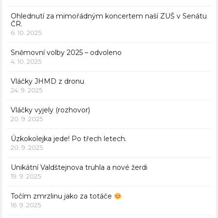
Ohlednutí za mimořádným koncertem naší ZUŠ v Senátu
ČR.
6. 10. 2025
Sněmovní volby 2025 – odvoleno
4. 10. 2025
Vláčky JHMD z dronu
24. 9. 2025
Vláčky vyjely (rozhovor)
20. 9. 2025
Úzkokolejka jede! Po třech letech.
20. 9. 2025
Unikátní Valdštejnova truhla a nové žerdi
19. 9. 2025
Točím zmrzlinu jako za totáče
16. 9. 2025