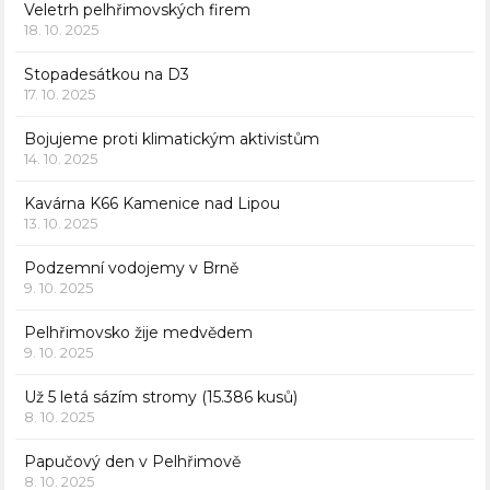
Veletrh pelhřimovských firem
18. 10. 2025
Stopadesátkou na D3
17. 10. 2025
Bojujeme proti klimatickým aktivistům
14. 10. 2025
Kavárna K66 Kamenice nad Lipou
13. 10. 2025
Podzemní vodojemy v Brně
9. 10. 2025
Pelhřimovsko žije medvědem
9. 10. 2025
Už 5 letá sázím stromy (15.386 kusů)
8. 10. 2025
Papučový den v Pelhřimově
8. 10. 2025