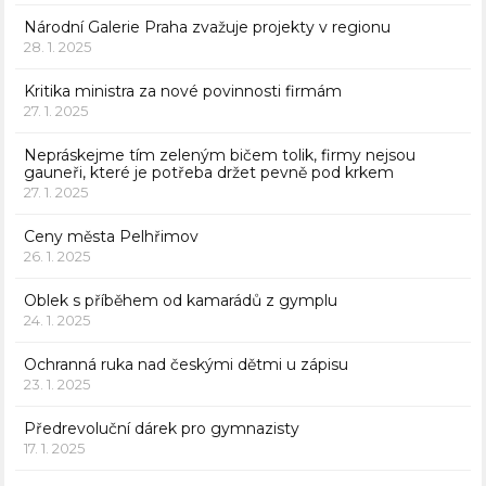
Národní Galerie Praha zvažuje projekty v regionu
28. 1. 2025
Kritika ministra za nové povinnosti firmám
27. 1. 2025
Nepráskejme tím zeleným bičem tolik, firmy nejsou
gauneři, které je potřeba držet pevně pod krkem
27. 1. 2025
Ceny města Pelhřimov
26. 1. 2025
Oblek s příběhem od kamarádů z gymplu
24. 1. 2025
Ochranná ruka nad českými dětmi u zápisu
23. 1. 2025
Předrevoluční dárek pro gymnazisty
17. 1. 2025