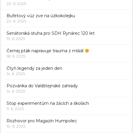
20. 6. 2025
Bufetový vůz zve na úzkokolejku
20. 6. 2025
Senátorská stuha pro SDH Rynárec 120 let
19. 6. 2025
Černej pták napravuje trauma z mládí
18. 6. 2025
Čtyři legendy za jeden den
14. 6. 2025
Pozvánka do Valdštejnské zahrady
14. 6. 2025
Stop experimentům na žácích a školách
11. 6. 2025
Rozhovor pro Magazín Humpolec
10. 6. 2025