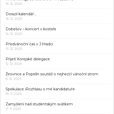
19. 12. 2025
Dorazil kalendář…
16. 12. 2025
Dobešov – koncert v kostele
14. 12. 2025
Předvánoční čas v J.Hradci
13. 12. 2025
Přijetí Korejské delegace
12. 12. 2025
Žirovnice a Popelín soutěží o nejhezčí vánoční strom
6. 12. 2025
Spekulace iRozhlasu o mé kandidatuře
19. 11. 2025
Zamyšlení nad studentským svátkem
17. 11. 2025