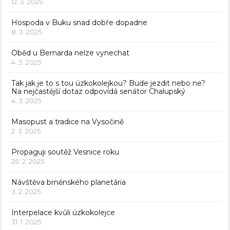
12. 3. 2025
Hospoda v Buku snad dobře dopadne
8. 3. 2025
Oběd u Bernarda nelze vynechat
4. 3. 2025
Tak jak je to s tou úzkokolejkou? Bude jezdit nebo ne?
Na nejčastější dotaz odpovídá senátor Chalupský
4. 3. 2025
Masopust a tradice na Vysočině
2. 3. 2025
Propaguji soutěž Vesnice roku
26. 2. 2025
Návštěva brněnského planetária
3. 2. 2025
Interpelace kvůli úzkokolejce
31. 1. 2025