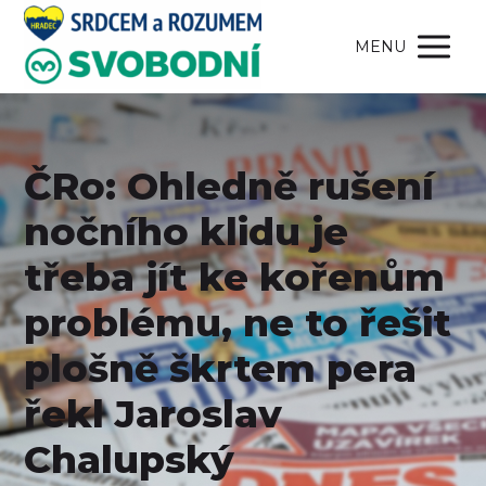
MENU
ČRo: Ohledně rušení
nočního klidu je
třeba jít ke kořenům
problému, ne to řešit
plošně škrtem pera
řekl Jaroslav
Chalupský