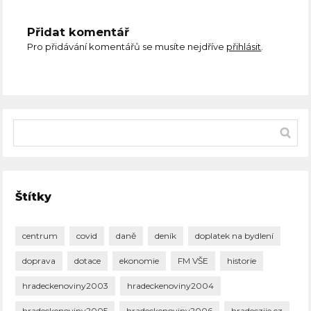
Přidat komentář
Pro přidávání komentářů se musíte nejdříve
přihlásit
.
Štítky
centrum
covid
daně
deník
doplatek na bydlení
doprava
dotace
ekonomie
FM VŠE
historie
hradeckenoviny2003
hradeckenoviny2004
hradeckenoviny2005
hradeckenoviny2006
hradeczije.cz