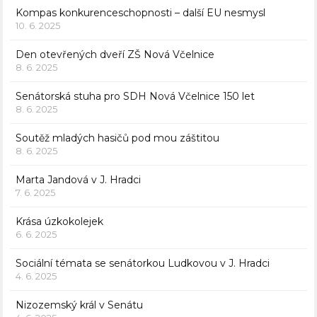
Kompas konkurenceschopnosti – další EU nesmysl
10. 6. 2025
Den otevřených dveří ZŠ Nová Včelnice
8. 6. 2025
Senátorská stuha pro SDH Nová Včelnice 150 let
8. 6. 2025
Soutěž mladých hasičů pod mou záštitou
8. 6. 2025
Marta Jandová v J. Hradci
7. 6. 2025
Krása úzkokolejek
6. 6. 2025
Sociální témata se senátorkou Ludkovou v J. Hradci
4. 6. 2025
Nizozemský král v Senátu