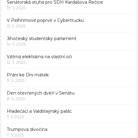
Senátorská stuha pro SDH Kardašova Řečice
19. 5. 2025
V Pelhřimově poprvé v Cybertrucku
15. 5. 2025
Jihočeský studentský parlament
14. 5. 2025
Větrná elektrárna na vlastní oči
12. 5. 2025
Přání ke Dni matek
11. 5. 2025
Den otevřených dveří v Senátu
8. 5. 2025
Hradečáci a Valdštejnský palác
7. 5. 2025
Trumpova divočina
7. 5. 2025