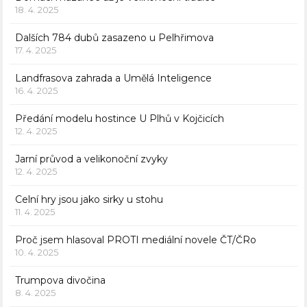
18. 4. 2025
Dalších 784 dubů zasazeno u Pelhřimova
17. 4. 2025
Landfrasova zahrada a Umělá Inteligence
16. 4. 2025
Předání modelu hostince U Plhů v Kojčicích
12. 4. 2025
Jarní průvod a velikonoční zvyky
12. 4. 2025
Celní hry jsou jako sirky u stohu
11. 4. 2025
Proč jsem hlasoval PROTI mediální novele ČT/ČRo
10. 4. 2025
Trumpova divočina
8. 4. 2025