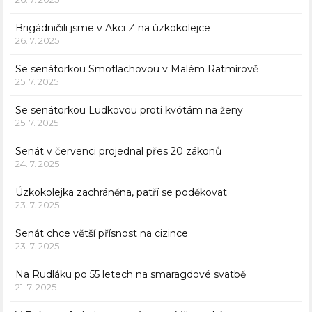
Brigádničili jsme v Akci Z na úzkokolejce
26. 7. 2025
Se senátorkou Smotlachovou v Malém Ratmírově
25. 7. 2025
Se senátorkou Ludkovou proti kvótám na ženy
25. 7. 2025
Senát v červenci projednal přes 20 zákonů
24. 7. 2025
Úzkokolejka zachráněna, patří se poděkovat
23. 7. 2025
Senát chce větší přísnost na cizince
23. 7. 2025
Na Rudláku po 55 letech na smaragdové svatbě
21. 7. 2025