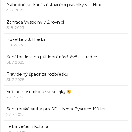
Náhodné setkání s ústavními právníky v J. Hradci
4. 8. 2025
Zahrada Vysočiny v Žirovnici
3. 8. 2025
Roxette v J. Hradci
1. 8. 2025
Senátor Jirsa na půldenní návštěvě J. Hradce
31. 7. 2025
Pravidelný špacír za rozbřesku
31. 7. 2025
Srdcaři nosí triko úzkokolejky
28. 7. 2025
Senátorská stuha pro SDH Nová Bystřice 150 let
27. 7. 2025
Letní večerní kultura
26. 7. 2025