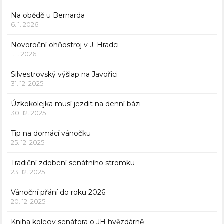
Na obědě u Bernarda
6. 1. 2026
Novoroční ohňostroj v J. Hradci
1. 1. 2026
Silvestrovský výšlap na Javořici
31. 12. 2025
Úzkokolejka musí jezdit na denní bázi
30. 12. 2025
Tip na domácí vánočku
25. 12. 2025
Tradiční zdobení senátního stromku
23. 12. 2025
Vánoční přání do roku 2026
20. 12. 2025
Kniha kolegy senátora o JH hvězdárně