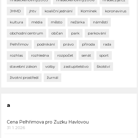
JHMD
jhtv
koaliční jednání
Komínek
koronavirus
kultura
média
město
nežárka
náměstí
obchodní centrum
občan
park
parkování
Pelhřimov
podnikání
právo
příroda
rada
rozhlas
rozhledna
rozpočet
senát
sport
stavební zákon
volby
zastupitelstvo
školství
životní prostředí
žurnál
a
Cena Pelhřimova pro Zuzku Havlovou
31. 1. 2026