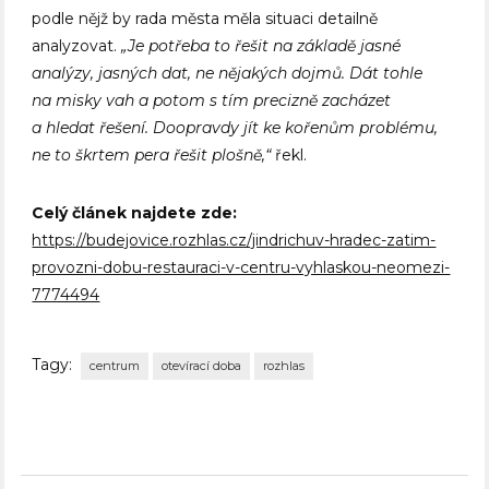
podle nějž by rada města měla situaci detailně
analyzovat.
„Je potřeba to řešit na základě jasné
analýzy, jasných dat, ne nějakých dojmů. Dát tohle
na misky vah a potom s tím precizně zacházet
a hledat řešení. Doopravdy jít ke kořenům problému,
ne to škrtem pera řešit plošně,“
řekl.
Celý článek najdete zde:
https://budejovice.rozhlas.cz/jindrichuv-hradec-zatim-
provozni-dobu-restauraci-v-centru-vyhlaskou-neomezi-
7774494
Tagy:
centrum
otevírací doba
rozhlas