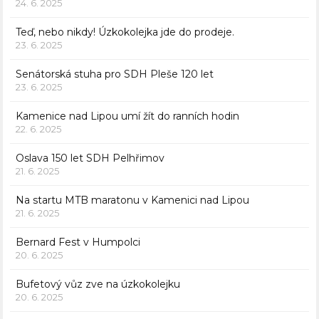
24. 6. 2025
Teď, nebo nikdy! Úzkokolejka jde do prodeje.
23. 6. 2025
Senátorská stuha pro SDH Pleše 120 let
23. 6. 2025
Kamenice nad Lipou umí žít do ranních hodin
22. 6. 2025
Oslava 150 let SDH Pelhřimov
21. 6. 2025
Na startu MTB maratonu v Kamenici nad Lipou
21. 6. 2025
Bernard Fest v Humpolci
20. 6. 2025
Bufetový vůz zve na úzkokolejku
20. 6. 2025