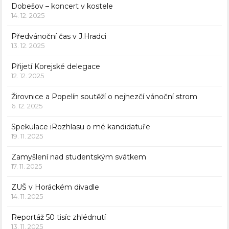
Dobešov – koncert v kostele
14. 12. 2025
Předvánoční čas v J.Hradci
13. 12. 2025
Přijetí Korejské delegace
12. 12. 2025
Žirovnice a Popelín soutěží o nejhezčí vánoční strom
6. 12. 2025
Spekulace iRozhlasu o mé kandidatuře
19. 11. 2025
Zamyšlení nad studentským svátkem
17. 11. 2025
ZUŠ v Horáckém divadle
14. 11. 2025
Reportáž 50 tisíc zhlédnutí
13. 11. 2025