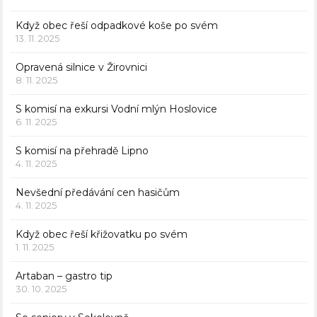
Když obec řeší odpadkové koše po svém
13. 11. 2025
Opravená silnice v Žirovnici
8. 11. 2025
S komisí na exkursi Vodní mlýn Hoslovice
6. 11. 2025
S komisí na přehradě Lipno
4. 11. 2025
Nevšední předávání cen hasičům
4. 11. 2025
Když obec řeší křižovatku po svém
1. 11. 2025
Artaban – gastro tip
30. 10. 2025