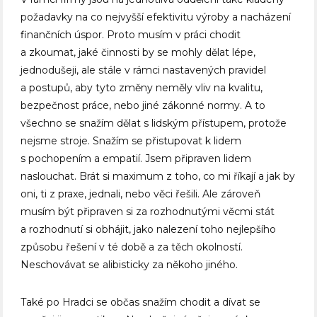
požadavky na co nejvyšší efektivitu výroby a nacházení
finančních úspor. Proto musím v práci chodit
a zkoumat, jaké činnosti by se mohly dělat lépe,
jednodušeji, ale stále v rámci nastavených pravidel
a postupů, aby tyto změny neměly vliv na kvalitu,
bezpečnost práce, nebo jiné zákonné normy. A to
všechno se snažím dělat s lidským přístupem, protože
nejsme stroje. Snažím se přistupovat k lidem
s pochopením a empatií. Jsem připraven lidem
naslouchat. Brát si maximum z toho, co mi říkají a jak by
oni, ti z praxe, jednali, nebo věci řešili. Ale zároveň
musím být připraven si za rozhodnutými věcmi stát
a rozhodnutí si obhájit, jako nalezení toho nejlepšího
způsobu řešení v té době a za těch okolností.
Neschovávat se alibisticky za někoho jiného.
Také po Hradci se občas snažím chodit a dívat se