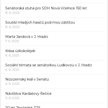
Senátorská stuha pro SDH Nová Včelnice 150 let
8. 6. 2025
Soutěž mladých hasičů pod mou záštitou
8. 6. 2025
Marta Jandová v J. Hradci
7. 6. 2025
Krása úzkokolejek
6. 6. 2025
Sociální témata se senátorkou Ludkovou v J. Hradci
4. 6. 2025
Nizozemský král v Senátu
4. 6. 2025
Návštěva Kardašovy Řečice
3. 6. 2025
20 let Jihočeské ZZS