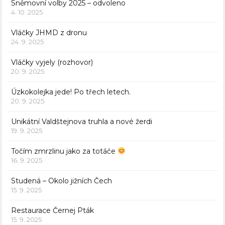
Sněmovní volby 2025 – odvoleno
4. 10. 2025
Vláčky JHMD z dronu
24. 9. 2025
Vláčky vyjely (rozhovor)
20. 9. 2025
Úzkokolejka jede! Po třech letech.
20. 9. 2025
Unikátní Valdštejnova truhla a nové žerdi
19. 9. 2025
Točím zmrzlinu jako za totáče
16. 9. 2025
Studená – Okolo jižních Čech
15. 9. 2025
Restaurace Černej Pták
15. 9. 2025