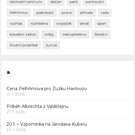
obchodní centrum
občan
park
parkování
Pelhřimov
podnikání
právo
příroda
rada
rozhlas
rozhledna
rozpočet
senát
sport
stavební zákon
volby
zastupitelstvo
školství
životní prostředí
žurnál
a
Cena Pelhřimova pro Zuzku Havlovou
31. 1. 2026
Příběh Albrechta z Valdštejnu
27. 1. 2026
20.1. – Vzpomínka na Jaroslava Kuberu
20. 1. 2026