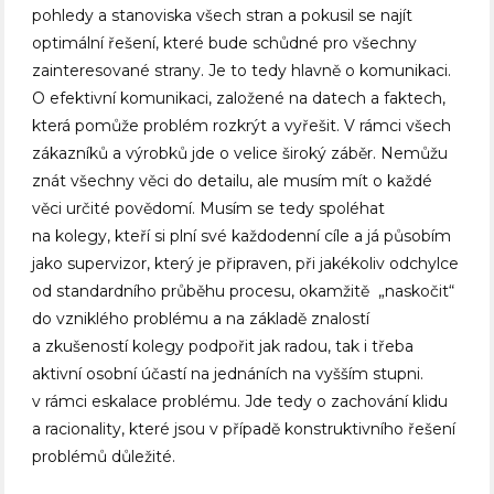
pohledy a stanoviska všech stran a pokusil se najít
optimální řešení, které bude schůdné pro všechny
zainteresované strany. Je to tedy hlavně o komunikaci.
O efektivní komunikaci, založené na datech a faktech,
která pomůže problém rozkrýt a vyřešit. V rámci všech
zákazníků a výrobků jde o velice široký záběr. Nemůžu
znát všechny věci do detailu, ale musím mít o každé
věci určité povědomí. Musím se tedy spoléhat
na kolegy, kteří si plní své každodenní cíle a já působím
jako supervizor, který je připraven, při jakékoliv odchylce
od standardního průběhu procesu, okamžitě „naskočit“
do vzniklého problému a na základě znalostí
a zkušeností kolegy podpořit jak radou, tak i třeba
aktivní osobní účastí na jednáních na vyšším stupni.
v rámci eskalace problému. Jde tedy o zachování klidu
a racionality, které jsou v případě konstruktivního řešení
problémů důležité.