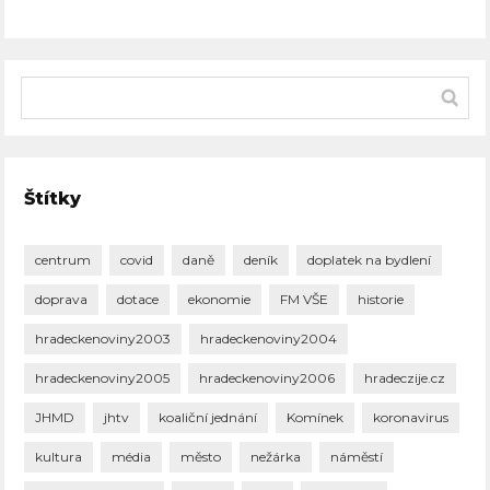
Štítky
centrum
covid
daně
deník
doplatek na bydlení
doprava
dotace
ekonomie
FM VŠE
historie
hradeckenoviny2003
hradeckenoviny2004
hradeckenoviny2005
hradeckenoviny2006
hradeczije.cz
JHMD
jhtv
koaliční jednání
Komínek
koronavirus
kultura
média
město
nežárka
náměstí