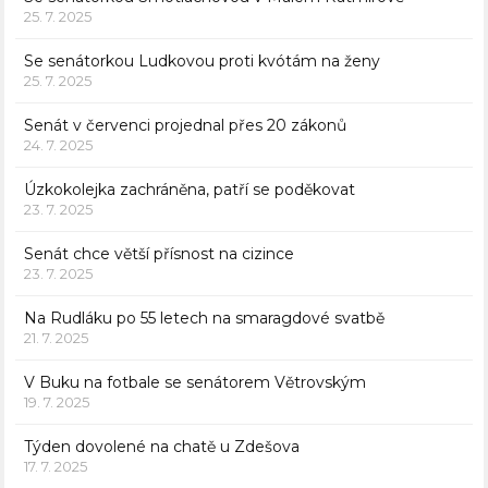
25. 7. 2025
Se senátorkou Ludkovou proti kvótám na ženy
25. 7. 2025
Senát v červenci projednal přes 20 zákonů
24. 7. 2025
Úzkokolejka zachráněna, patří se poděkovat
23. 7. 2025
Senát chce větší přísnost na cizince
23. 7. 2025
Na Rudláku po 55 letech na smaragdové svatbě
21. 7. 2025
V Buku na fotbale se senátorem Větrovským
19. 7. 2025
Týden dovolené na chatě u Zdešova
17. 7. 2025