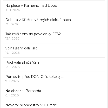
Na plese v Kamenici nad Lipou
18. 1. 2026
Debata v Křeči o větrných elektrárnách
17. 1. 2026
Jak zrušit emisní povolenky ETS2
15. 1. 2026
Splnil jsem další slib
14. 1. 2026
Pochvala silničářům
13. 1. 2026
Pomozte přes DONIO úzkokolejce
9. 1. 2026
Na obědě u Bernarda
6. 1. 2026
Novoroční ohňostroj v J. Hradci