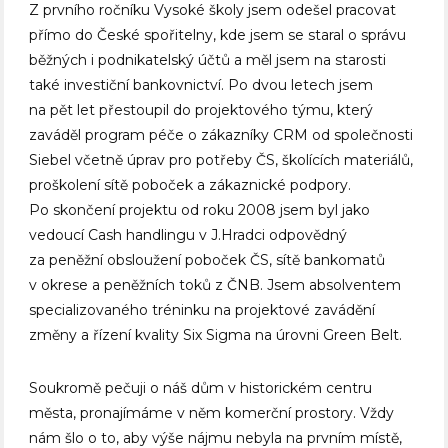
Z prvního ročníku Vysoké školy jsem odešel pracovat
přímo do České spořitelny, kde jsem se staral o správu
běžných i podnikatelský účtů a měl jsem na starosti
také investiční bankovnictví. Po dvou letech jsem
na pět let přestoupil do projektového týmu, který
zaváděl program péče o zákazníky CRM od společnosti
Siebel včetně úprav pro potřeby ČS, školících materiálů,
proškolení sítě poboček a zákaznické podpory.
Po skončení projektu od roku 2008 jsem byl jako
vedoucí Cash handlingu v J.Hradci odpovědný
za peněžní obsloužení poboček ČS, sítě bankomatů
v okrese a peněžních toků z ČNB. Jsem absolventem
specializovaného tréninku na projektové zavádění
změny a řízení kvality Six Sigma na úrovni Green Belt.
Soukromě pečuji o náš dům v historickém centru
města, pronajímáme v něm komerční prostory. Vždy
nám šlo o to, aby výše nájmu nebyla na prvním místě,