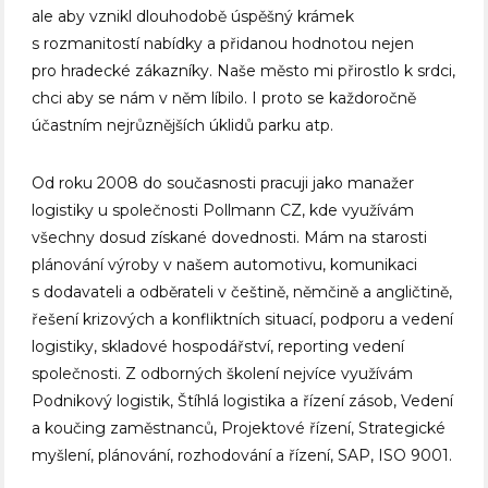
ale aby vznikl dlouhodobě úspěšný krámek
s rozmanitostí nabídky a přidanou hodnotou nejen
pro hradecké zákazníky. Naše město mi přirostlo k srdci,
chci aby se nám v něm líbilo. I proto se každoročně
účastním nejrůznějších úklidů parku atp.
Od roku 2008 do současnosti pracuji jako manažer
logistiky u společnosti Pollmann CZ, kde využívám
všechny dosud získané dovednosti. Mám na starosti
plánování výroby v našem automotivu, komunikaci
s dodavateli a odběrateli v češtině, němčině a angličtině,
řešení krizových a konfliktních situací, podporu a vedení
logistiky, skladové hospodářství, reporting vedení
společnosti. Z odborných školení nejvíce využívám
Podnikový logistik, Štíhlá logistika a řízení zásob, Vedení
a koučing zaměstnanců, Projektové řízení, Strategické
myšlení, plánování, rozhodování a řízení, SAP, ISO 9001.