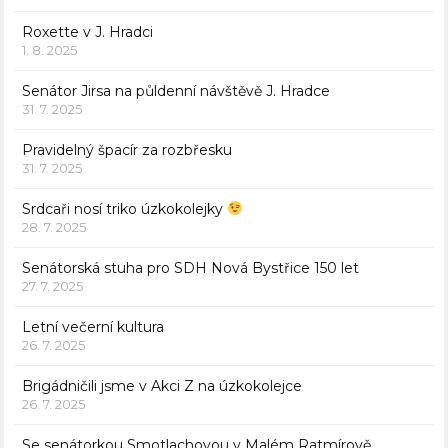
Roxette v J. Hradci
1. 8. 2025
Senátor Jirsa na půldenní návštěvě J. Hradce
31. 7. 2025
Pravidelný špacír za rozbřesku
31. 7. 2025
Srdcaři nosí triko úzkokolejky
28. 7. 2025
Senátorská stuha pro SDH Nová Bystřice 150 let
27. 7. 2025
Letní večerní kultura
26. 7. 2025
Brigádničili jsme v Akci Z na úzkokolejce
26. 7. 2025
Se senátorkou Smotlachovou v Malém Ratmírově