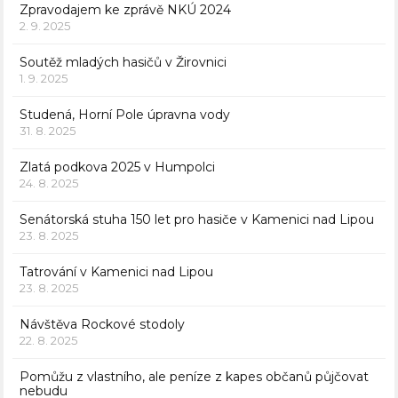
Zpravodajem ke zprávě NKÚ 2024
2. 9. 2025
Soutěž mladých hasičů v Žirovnici
1. 9. 2025
Studená, Horní Pole úpravna vody
31. 8. 2025
Zlatá podkova 2025 v Humpolci
24. 8. 2025
Senátorská stuha 150 let pro hasiče v Kamenici nad Lipou
23. 8. 2025
Tatrování v Kamenici nad Lipou
23. 8. 2025
Návštěva Rockové stodoly
22. 8. 2025
Pomůžu z vlastního, ale peníze z kapes občanů půjčovat
nebudu