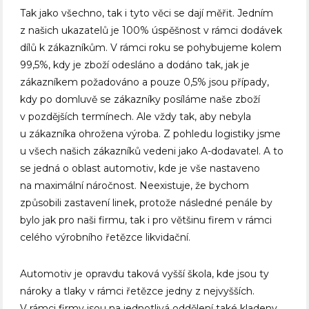
Tak jako všechno, tak i tyto věci se dají měřit. Jedním
z našich ukazatelů je 100% úspěšnost v rámci dodávek
dílů k zákazníkům. V rámci roku se pohybujeme kolem
99,5%, kdy je zboží odesláno a dodáno tak, jak je
zákazníkem požadováno a pouze 0,5% jsou případy,
kdy po domluvě se zákazníky posíláme naše zboží
v pozdějších termínech. Ale vždy tak, aby nebyla
u zákazníka ohrožena výroba. Z pohledu logistiky jsme
u všech našich zákazníků vedeni jako A-dodavatel. A to
se jedná o oblast automotiv, kde je vše nastaveno
na maximální náročnost. Neexistuje, že bychom
způsobili zastavení linek, protože následné penále by
bylo jak pro naši firmu, tak i pro většinu firem v rámci
celého výrobního řetězce likvidační.
Automotiv je opravdu taková vyšší škola, kde jsou ty
nároky a tlaky v rámci řetězce jedny z nejvyšších.
V rámci firmy jsou na jednotlivá oddělení také kladeny