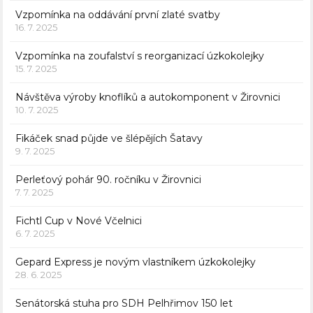
Vzpomínka na oddávání první zlaté svatby
16. 7. 2025
Vzpomínka na zoufalství s reorganizací úzkokolejky
15. 7. 2025
Návštěva výroby knoflíků a autokomponent v Žirovnici
10. 7. 2025
Fikáček snad půjde ve šlépějích Šatavy
9. 7. 2025
Perleťový pohár 90. ročníku v Žirovnici
7. 7. 2025
Fichtl Cup v Nové Včelnici
6. 7. 2025
Gepard Express je novým vlastníkem úzkokolejky
28. 6. 2025
Senátorská stuha pro SDH Pelhřimov 150 let