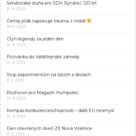
Senátorská stuha pro SDH Rynárec 120 let
19. 6. 2025
Černej pták napravuje trauma z mládí
18. 6. 2025
Čtyři legendy za jeden den
14. 6. 2025
Pozvánka do Valdštejnské zahrady
14. 6. 2025
Stop experimentům na žácích a školách
11. 6. 2025
Rozhovor pro Magazín Humpolec
10. 6. 2025
Kompas konkurenceschopnosti – další EU nesmysl
10. 6. 2025
Den otevřených dveří ZŠ Nová Včelnice
8. 6. 2025