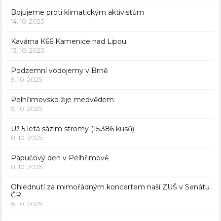
Bojujeme proti klimatickým aktivistům
14. 10. 2025
Kavárna K66 Kamenice nad Lipou
13. 10. 2025
Podzemní vodojemy v Brně
9. 10. 2025
Pelhřimovsko žije medvědem
9. 10. 2025
Už 5 letá sázím stromy (15.386 kusů)
8. 10. 2025
Papučový den v Pelhřimově
8. 10. 2025
Ohlednutí za mimořádným koncertem naší ZUŠ v Senátu
ČR.
6. 10. 2025