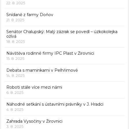
22. 8. 2025
Snídaně z farmy Doňov
21. 8. 2025
Senátor Chalupský: Malý zázrak se povedl – úzkokolejka
ožívá
18. 8. 2025
Návštěva rodinné firmy IPC Plast v Žirovnici
15. 8. 2025
Debata s maminkami v Pelhřimově
14. 8. 2025
Roboti stále více mezi námi
6. 8. 2025
Náhodné setkání s ústavními právníky v J. Hradci
4. 8. 2025
Zahrada Vysočiny v Žirovnici
3. 8. 2025