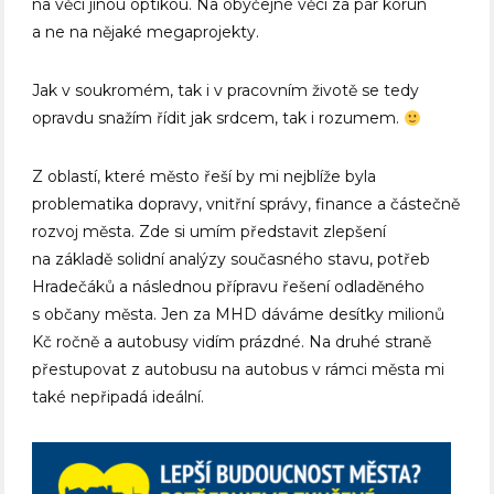
na věci jinou optikou. Na obyčejné věci za pár korun
a ne na nějaké megaprojekty.
Jak v soukromém, tak i v pracovním životě se tedy
opravdu snažím řídit jak srdcem, tak i rozumem.
Z oblastí, které město řeší by mi nejblíže byla
problematika dopravy, vnitřní správy, finance a částečně
rozvoj města. Zde si umím představit zlepšení
na základě solidní analýzy současného stavu, potřeb
Hradečáků a následnou přípravu řešení odladěného
s občany města. Jen za MHD dáváme desítky milionů
Kč ročně a autobusy vidím prázdné. Na druhé straně
přestupovat z autobusu na autobus v rámci města mi
také nepřipadá ideální.