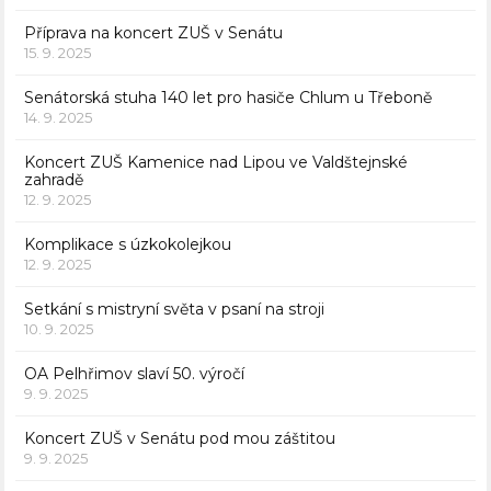
Příprava na koncert ZUŠ v Senátu
15. 9. 2025
Senátorská stuha 140 let pro hasiče Chlum u Třeboně
14. 9. 2025
Koncert ZUŠ Kamenice nad Lipou ve Valdštejnské
zahradě
12. 9. 2025
Komplikace s úzkokolejkou
12. 9. 2025
Setkání s mistryní světa v psaní na stroji
10. 9. 2025
OA Pelhřimov slaví 50. výročí
9. 9. 2025
Koncert ZUŠ v Senátu pod mou záštitou
9. 9. 2025