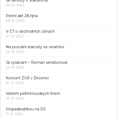
Se seniory v Sokolovně
29. 10. 2025
Pietní akt 28.října
28. 10. 2025
V ČT o obchodních zónách
27. 10. 2025
Na pozvání starosty ve vinařství
26. 10. 2025
Já vysávám – Roman senátoroval
22. 10. 2025
Koncert ZUŠ v Žirovnici
19. 10. 2025
Veletrh pelhřimovských firem
18. 10. 2025
Stopadesátkou na D3
17. 10. 2025