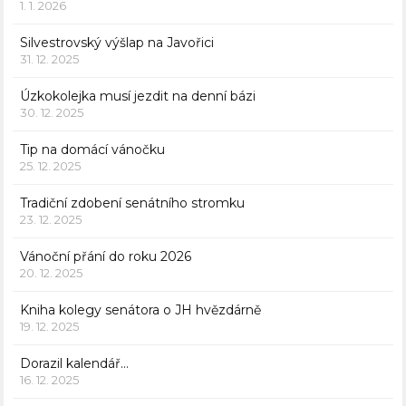
1. 1. 2026
Silvestrovský výšlap na Javořici
31. 12. 2025
Úzkokolejka musí jezdit na denní bázi
30. 12. 2025
Tip na domácí vánočku
25. 12. 2025
Tradiční zdobení senátního stromku
23. 12. 2025
Vánoční přání do roku 2026
20. 12. 2025
Kniha kolegy senátora o JH hvězdárně
19. 12. 2025
Dorazil kalendář…
16. 12. 2025