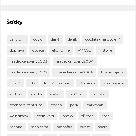
Štítky
centrum
covid
daně
deník
doplatek na bydlení
doprava
dotace
ekonomie
FM VŠE
historie
hradeckenoviny2003
hradeckenoviny2004
hradeckenoviny2005
hradeckenoviny2006
hradeczije.cz
JHMD
jhtv
koaliční jednání
Komínek
koronavirus
kultura
média
město
nežárka
náměstí
obchodní centrum
občan
park
parkování
Pelhřimov
podnikání
právo
příroda
rada
rozhlas
rozhledna
rozpočet
senát
sport