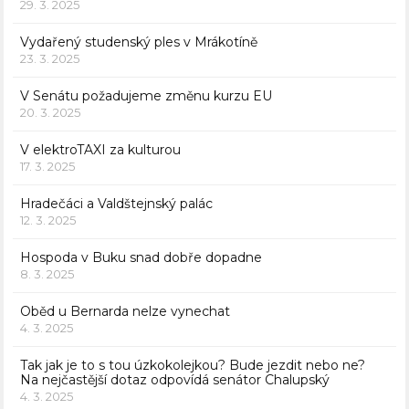
29. 3. 2025
Vydařený studenský ples v Mrákotíně
23. 3. 2025
V Senátu požadujeme změnu kurzu EU
20. 3. 2025
V elektroTAXI za kulturou
17. 3. 2025
Hradečáci a Valdštejnský palác
12. 3. 2025
Hospoda v Buku snad dobře dopadne
8. 3. 2025
Oběd u Bernarda nelze vynechat
4. 3. 2025
Tak jak je to s tou úzkokolejkou? Bude jezdit nebo ne?
Na nejčastější dotaz odpovídá senátor Chalupský
4. 3. 2025