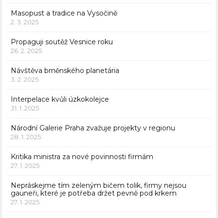
Masopust a tradice na Vysočině
2. 3. 2025
Propaguji soutěž Vesnice roku
26. 2. 2025
Návštěva brněnského planetária
3. 2. 2025
Interpelace kvůli úzkokolejce
31. 1. 2025
Národní Galerie Praha zvažuje projekty v regionu
28. 1. 2025
Kritika ministra za nové povinnosti firmám
27. 1. 2025
Nepráskejme tím zeleným bičem tolik, firmy nejsou
gauneři, které je potřeba držet pevně pod krkem
27. 1. 2025