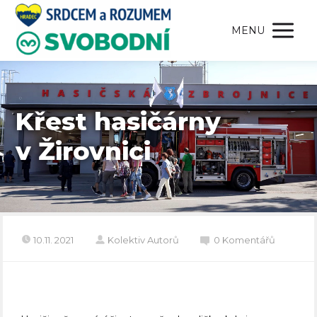
MENU
Křest hasičárny
v Žirovnici
10.11. 2021
Kolektiv Autorů
0 Komentářů