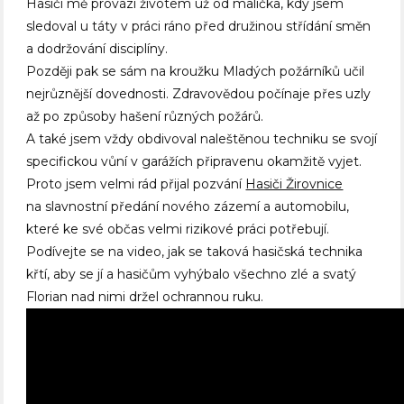
Hasiči mě provází životem už od malička, kdy jsem
sledoval u táty v práci ráno před družinou střídání směn
a dodržování disciplíny.
Později pak se sám na kroužku Mladých požárníků učil
nejrůznější dovednosti. Zdravovědou počínaje přes uzly
až po způsoby hašení různých požárů.
A také jsem vždy obdivoval naleštěnou techniku se svojí
specifickou vůní v garážích připravenu okamžitě vyjet.
Proto jsem velmi rád přijal pozvání
Hasiči Žirovnice
na slavnostní předání nového zázemí a automobilu,
které ke své občas velmi rizikové práci potřebují.
Podívejte se na video, jak se taková hasičská technika
křtí, aby se jí a hasičům vyhýbalo všechno zlé a svatý
Florian nad nimi držel ochrannou ruku.