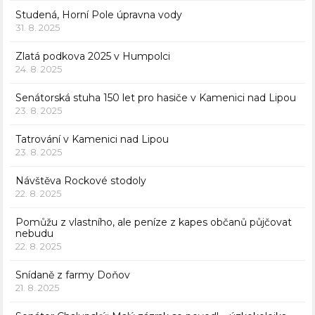
Studená, Horní Pole úpravna vody
31. 8. 2025
Zlatá podkova 2025 v Humpolci
24. 8. 2025
Senátorská stuha 150 let pro hasiče v Kamenici nad Lipou
23. 8. 2025
Tatrování v Kamenici nad Lipou
23. 8. 2025
Návštěva Rockové stodoly
22. 8. 2025
Pomůžu z vlastního, ale peníze z kapes občanů půjčovat
nebudu
22. 8. 2025
Snídaně z farmy Doňov
21. 8. 2025