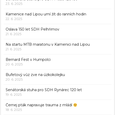
23. 6. 2025
Kamenice nad Lipou umí žít do ranních hodin
22. 6. 2025
Oslava 150 let SDH Pelhřimov
21. 6. 2025
Na startu MTB maratonu v Kamenici nad Lipou
21. 6. 2025
Bernard Fest v Humpolci
20. 6. 2025
Bufetový vůz zve na úzkokolejku
20. 6. 2025
Senátorská stuha pro SDH Rynárec 120 let
19. 6. 2025
Černej pták napravuje trauma z mládí
18. 6. 2025