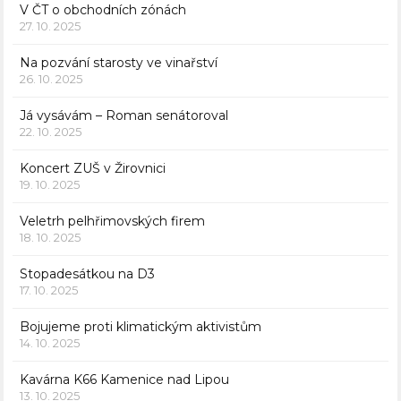
V ČT o obchodních zónách
27. 10. 2025
Na pozvání starosty ve vinařství
26. 10. 2025
Já vysávám – Roman senátoroval
22. 10. 2025
Koncert ZUŠ v Žirovnici
19. 10. 2025
Veletrh pelhřimovských firem
18. 10. 2025
Stopadesátkou na D3
17. 10. 2025
Bojujeme proti klimatickým aktivistům
14. 10. 2025
Kavárna K66 Kamenice nad Lipou
13. 10. 2025