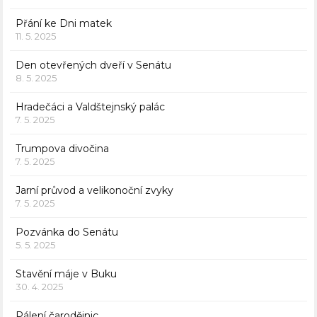
Přání ke Dni matek
11. 5. 2025
Den otevřených dveří v Senátu
8. 5. 2025
Hradečáci a Valdštejnský palác
7. 5. 2025
Trumpova divočina
7. 5. 2025
Jarní průvod a velikonoční zvyky
7. 5. 2025
Pozvánka do Senátu
5. 5. 2025
Stavění máje v Buku
30. 4. 2025
Pálení čarodějnic