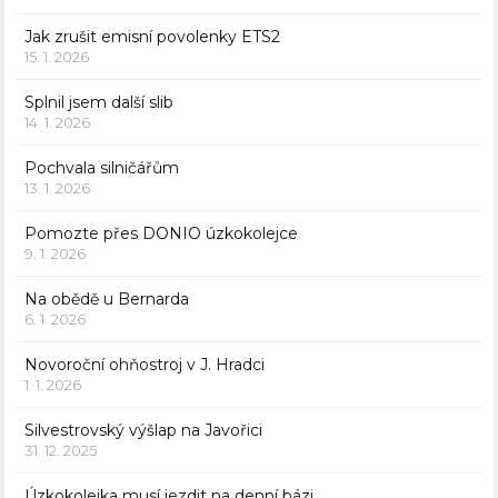
Jak zrušit emisní povolenky ETS2
15. 1. 2026
Splnil jsem další slib
14. 1. 2026
Pochvala silničářům
13. 1. 2026
Pomozte přes DONIO úzkokolejce
9. 1. 2026
Na obědě u Bernarda
6. 1. 2026
Novoroční ohňostroj v J. Hradci
1. 1. 2026
Silvestrovský výšlap na Javořici
31. 12. 2025
Úzkokolejka musí jezdit na denní bázi