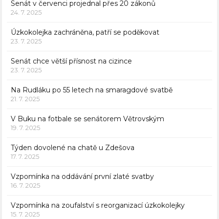
Senát v červenci projednal přes 20 zákonů
24. 7. 2025
Úzkokolejka zachráněna, patří se poděkovat
23. 7. 2025
Senát chce větší přísnost na cizince
23. 7. 2025
Na Rudláku po 55 letech na smaragdové svatbě
21. 7. 2025
V Buku na fotbale se senátorem Větrovským
19. 7. 2025
Týden dovolené na chatě u Zdešova
17. 7. 2025
Vzpomínka na oddávání první zlaté svatby
16. 7. 2025
Vzpomínka na zoufalství s reorganizací úzkokolejky
15. 7. 2025