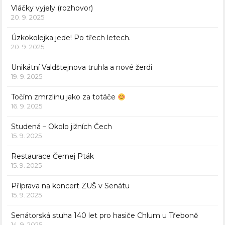
Vláčky vyjely (rozhovor)
20. 9. 2025
Úzkokolejka jede! Po třech letech.
20. 9. 2025
Unikátní Valdštejnova truhla a nové žerdi
19. 9. 2025
Točím zmrzlinu jako za totáče
16. 9. 2025
Studená – Okolo jižních Čech
15. 9. 2025
Restaurace Černej Pták
15. 9. 2025
Příprava na koncert ZUŠ v Senátu
15. 9. 2025
Senátorská stuha 140 let pro hasiče Chlum u Třeboně
14. 9. 2025