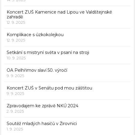
Koncert ZUŠ Kamenice nad Lipou ve Valdštejnské
zahradě
12. 9. 2025
Komplikace s úzkokolejkou
12. 9. 2025
Setkání s mistryní světa v psaní na stroji
10. 9. 2025
OA Pelhřimov slaví 50. výročí
9. 9. 2025
Koncert ZUŠ v Senátu pod mou záštitou
9. 9. 2025
Zpravodajem ke zprávě NKÚ 2024
2. 9. 2025
Soutěž mladých hasičů v Žirovnici
1. 9. 2025