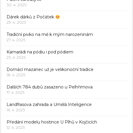
30. 4. 2025
Dárek dárků z Počátek
29. 4. 2025
Tradiční pivko na mě k mým narozeninám
27. 4. 2025
Kamarádi na pódiu i pod pódiem
25. 4. 2025
Domácí mazanec už je velikonoční tradice
18. 4. 2025
Dalších 784 dubů zasazeno u Pelhřimova
17. 4. 2025
Landfrasova zahrada a Umělá Inteligence
16. 4. 2025
Předání modelu hostince U Plhů v Kojčicích
12. 4. 2025