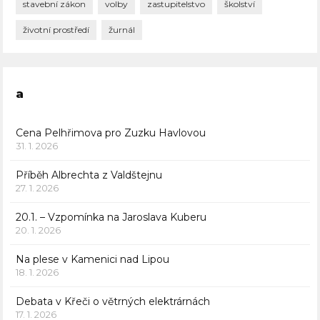
stavební zákon
volby
zastupitelstvo
školství
životní prostředí
žurnál
a
Cena Pelhřimova pro Zuzku Havlovou
31. 1. 2026
Příběh Albrechta z Valdštejnu
27. 1. 2026
20.1. – Vzpomínka na Jaroslava Kuberu
20. 1. 2026
Na plese v Kamenici nad Lipou
18. 1. 2026
Debata v Křeči o větrných elektrárnách
17. 1. 2026