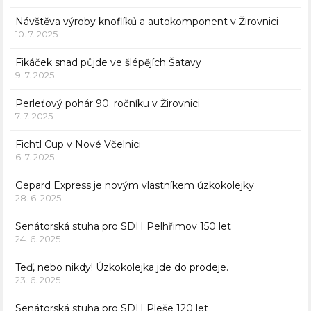
Návštěva výroby knoflíků a autokomponent v Žirovnici
10. 7. 2025
Fikáček snad půjde ve šlépějích Šatavy
9. 7. 2025
Perleťový pohár 90. ročníku v Žirovnici
7. 7. 2025
Fichtl Cup v Nové Včelnici
6. 7. 2025
Gepard Express je novým vlastníkem úzkokolejky
28. 6. 2025
Senátorská stuha pro SDH Pelhřimov 150 let
24. 6. 2025
Teď, nebo nikdy! Úzkokolejka jde do prodeje.
23. 6. 2025
Senátorská stuha pro SDH Pleše 120 let