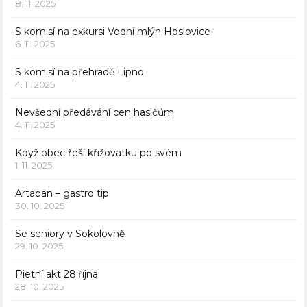
8. 11. 2025
S komisí na exkursi Vodní mlýn Hoslovice
6. 11. 2025
S komisí na přehradě Lipno
4. 11. 2025
Nevšední předávání cen hasičům
4. 11. 2025
Když obec řeší křižovatku po svém
1. 11. 2025
Artaban – gastro tip
30. 10. 2025
Se seniory v Sokolovně
29. 10. 2025
Pietní akt 28.října
28. 10. 2025