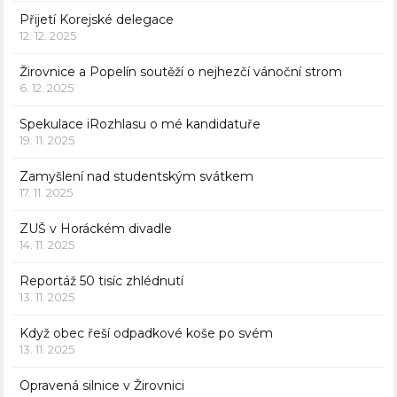
Přijetí Korejské delegace
12. 12. 2025
Žirovnice a Popelín soutěží o nejhezčí vánoční strom
6. 12. 2025
Spekulace iRozhlasu o mé kandidatuře
19. 11. 2025
Zamyšlení nad studentským svátkem
17. 11. 2025
ZUŠ v Horáckém divadle
14. 11. 2025
Reportáž 50 tisíc zhlédnutí
13. 11. 2025
Když obec řeší odpadkové koše po svém
13. 11. 2025
Opravená silnice v Žirovnici