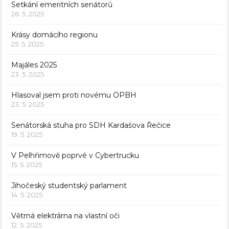
Setkání emeritních senátorů
26. 5. 2025
Krásy domácího regionu
25. 5. 2025
Majáles 2025
23. 5. 2025
Hlasoval jsem proti novému OPBH
23. 5. 2025
Senátorská stuha pro SDH Kardašova Řečice
19. 5. 2025
V Pelhřimově poprvé v Cybertrucku
15. 5. 2025
Jihočeský studentský parlament
14. 5. 2025
Větrná elektrárna na vlastní oči
12. 5. 2025