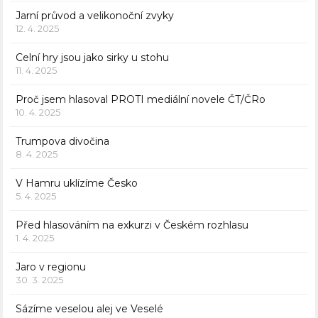
Jarní průvod a velikonoční zvyky
12. 4. 2025
Celní hry jsou jako sirky u stohu
11. 4. 2025
Proč jsem hlasoval PROTI mediální novele ČT/ČRo
10. 4. 2025
Trumpova divočina
8. 4. 2025
V Hamru uklízíme Česko
5. 4. 2025
Před hlasováním na exkurzi v Českém rozhlasu
1. 4. 2025
Jaro v regionu
30. 3. 2025
Sázíme veselou alej ve Veselé