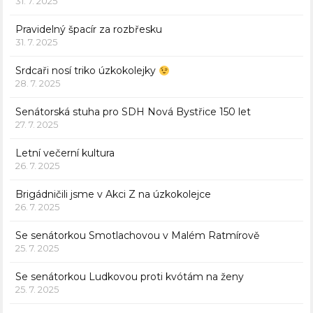
31. 7. 2025
Pravidelný špacír za rozbřesku
31. 7. 2025
Srdcaři nosí triko úzkokolejky
28. 7. 2025
Senátorská stuha pro SDH Nová Bystřice 150 let
27. 7. 2025
Letní večerní kultura
26. 7. 2025
Brigádničili jsme v Akci Z na úzkokolejce
26. 7. 2025
Se senátorkou Smotlachovou v Malém Ratmírově
25. 7. 2025
Se senátorkou Ludkovou proti kvótám na ženy
25. 7. 2025