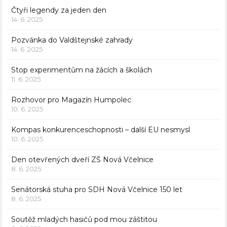
Čtyři legendy za jeden den
14. 6. 2025
Pozvánka do Valdštejnské zahrady
14. 6. 2025
Stop experimentům na žácích a školách
11. 6. 2025
Rozhovor pro Magazín Humpolec
10. 6. 2025
Kompas konkurenceschopnosti – další EU nesmysl
10. 6. 2025
Den otevřených dveří ZŠ Nová Včelnice
8. 6. 2025
Senátorská stuha pro SDH Nová Včelnice 150 let
8. 6. 2025
Soutěž mladých hasičů pod mou záštitou