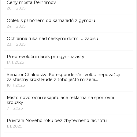
Ceny města Pelhřimov
26. 1. 2025
Oblek s příběhem od kamarádů z gymplu
24. 1. 2025
Ochranná ruka nad českými dětmi u zápisu
23. 1. 2025
Předrevoluční dárek pro gymnazisty
17. 1. 2025
Senátor Chalupský: Korespondenční volbu nepovažuji
za šťastný krok! Bude z toho ještě mrzení…
10. 1. 2025
Místo novoroční rekapitulace reklama na sportovní
kroužky
7. 1. 2025
Přivítání Nového roku bez zbytečného rachotu
1. 1. 2025