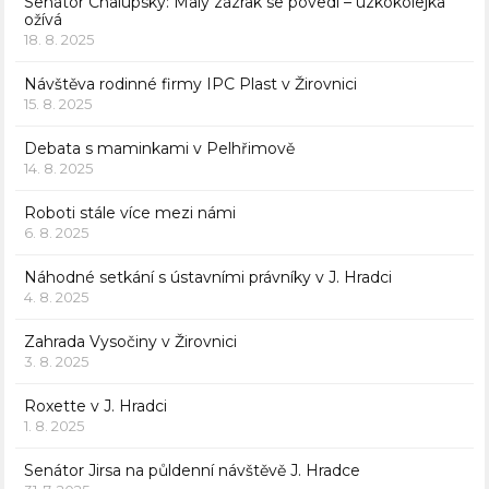
Senátor Chalupský: Malý zázrak se povedl – úzkokolejka
ožívá
18. 8. 2025
Návštěva rodinné firmy IPC Plast v Žirovnici
15. 8. 2025
Debata s maminkami v Pelhřimově
14. 8. 2025
Roboti stále více mezi námi
6. 8. 2025
Náhodné setkání s ústavními právníky v J. Hradci
4. 8. 2025
Zahrada Vysočiny v Žirovnici
3. 8. 2025
Roxette v J. Hradci
1. 8. 2025
Senátor Jirsa na půldenní návštěvě J. Hradce