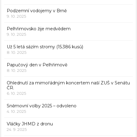
Podzemní vodojemy v Brně
9. 10. 2025
Pelhřimovsko žije medvědem
9. 10. 2025
Už 5 letá sázím stromy (15.386 kusů)
8. 10. 2025
Papučový den v Pelhřimově
8. 10. 2025
Ohlednutí za mimořádným koncertem naší ZUŠ v Senátu
ČR.
6. 10. 2025
Sněmovní volby 2025 – odvoleno
4. 10. 2025
Vláčky JHMD z dronu
24. 9. 2025