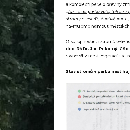
a komplexní péče o dřeviny zm
„
Jak se do parku volá, tak se z
stromy a zeleň?
„
A právě proto,
navrhujeme najmout městského
O schopnostech stromů ovlivňo
doc. RNDr. Jan Pokorný, CSc
rovnováhy mezi vegetací a slune
Stav stromů v parku nastiňuj