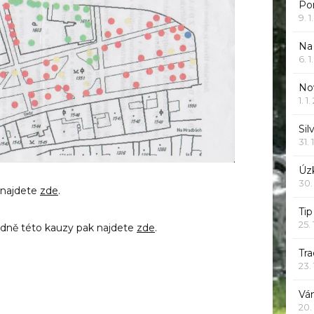
Po
9. 
Na
6. 
Nov
1. 1
Sil
31. 
Úzk
30.
 najdete
zde
.
Ti
25.
edně této kauzy pak najdete
zde
.
Tr
23.
Vá
20.