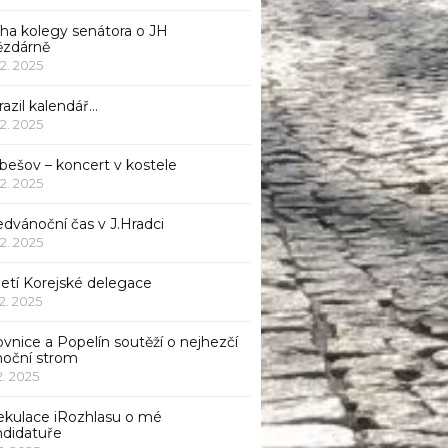
iha kolegy senátora o JH
ězdárně
12. 2025
azil kalendář…
12. 2025
bešov – koncert v kostele
12. 2025
dvánoční čas v J.Hradci
12. 2025
jetí Korejské delegace
12. 2025
ovnice a Popelín soutěží o nejhezčí
noční strom
12. 2025
ekulace iRozhlasu o mé
ndidatuře