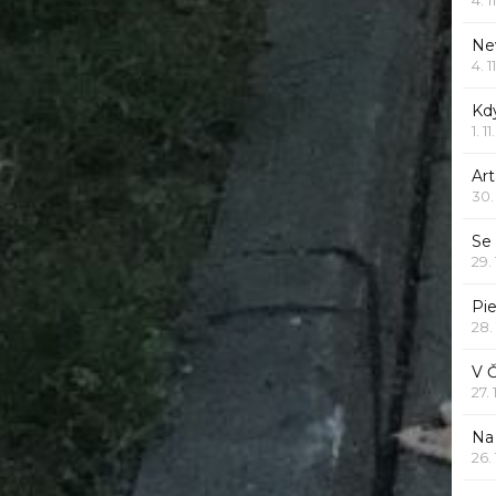
Ne
4. 1
Kd
1. 1
Art
30.
Se
29.
Pie
28.
V 
27.
Na 
26.