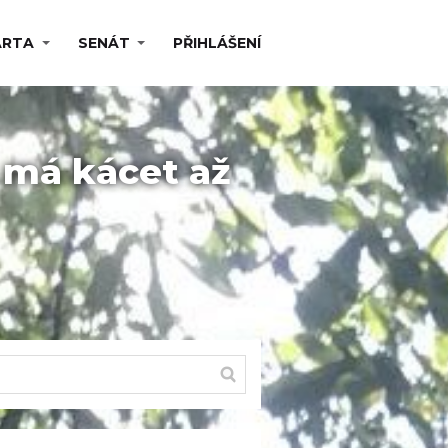
ARTA
SENÁT
PŘIHLÁŠENÍ
e má kácet až