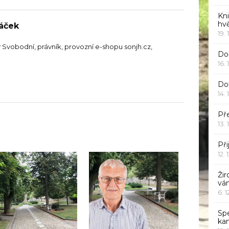
Kn
hv
ráček
19. 
y Svobodní, právník, provozní e-shopu sonjh.cz,
Dor
16. 
Do
14. 
Pře
13. 
Při
12. 
Žir
vá
6. 
Sp
ka