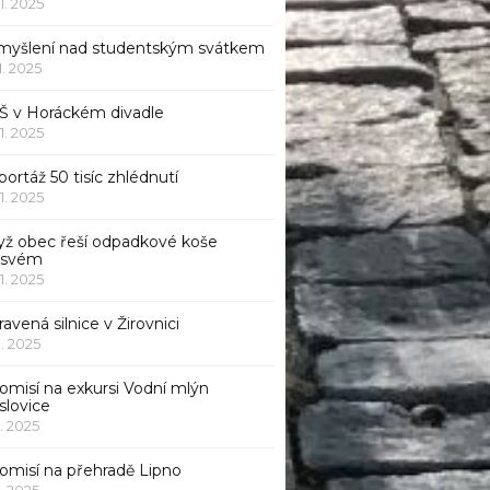
11. 2025
myšlení nad studentským svátkem
11. 2025
Š v Horáckém divadle
11. 2025
ortáž 50 tisíc zhlédnutí
11. 2025
yž obec řeší odpadkové koše
 svém
11. 2025
avená silnice v Žirovnici
1. 2025
omisí na exkursi Vodní mlýn
slovice
1. 2025
komisí na přehradě Lipno
1. 2025