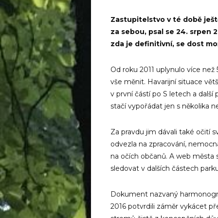
Zastupitelstvo v té době ješ
za sebou, psal se 24. srpen 
zda je definitivní, se dost mo
Od roku 2011 uplynulo více než 5
vše měnit. Havarijní situace vět
v první částí po S letech a další 
stačí vypořádat jen s několika 
Za pravdu jim dávali také očití s
odvezla na zpra­cování, nemoc
na očích občanů. A web města s
sledovat v dalších částech parku
Dokument nazvaný harmonogram 
2016 potvrdili záměr vykácet pře