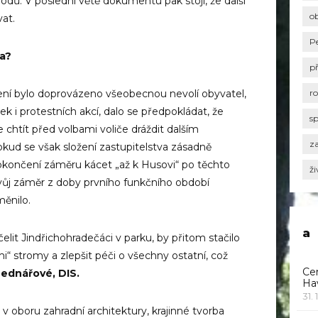
odů. V poslední větě dokumentu pak stojí, že další
o
at.
P
pa?
p
ní bylo doprová­zeno všeobecnou nevolí obyvatel,
r
k i protestních akcí, dalo se předpokládat, že
s
chtít před volbami voliče dráždit dalším
za
ud se však složení zastupitelstva zásadně
končení záměru kácet „až k Husovi“ po těchto
ži
svůj záměr z doby prvního funkčního období
měnilo.
a
elit Jindřichohradečáci v parku, by přitom stačilo
i“ stromy a zlepšit péči o všechny ostatní, což
Ce
ednářové, DIS.
Ha
31. 
 oboru zahrad­ní architektury, krajinné tvorba