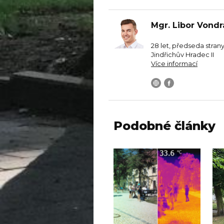
Mgr. Libor Vond
28 let, předseda stran
Jindřichův Hradec II
Více informací
Podobné články