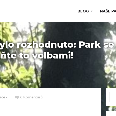
BLOG
NAŠE P
bylo rozhodnuto: Park s
ňte to volbami!
ráček
0 Komentářů