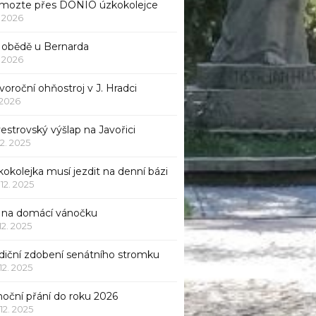
mozte přes DONIO úzkokolejce
1. 2026
 obědě u Bernarda
1. 2026
oroční ohňostroj v J. Hradci
. 2026
vestrovský výšlap na Javořici
12. 2025
okolejka musí jezdit na denní bázi
 12. 2025
p na domácí vánočku
 12. 2025
adiční zdobení senátního stromku
 12. 2025
noční přání do roku 2026
 12. 2025