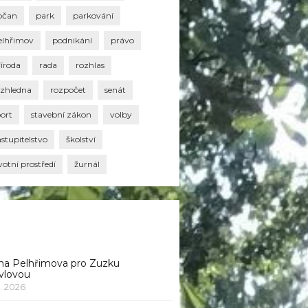
bčan
park
parkování
elhřimov
podnikání
právo
říroda
rada
rozhlas
ozhledna
rozpočet
senát
port
stavební zákon
volby
stupitelstvo
školství
votní prostředí
žurnál
na Pelhřimova pro Zuzku
vlovou
1. 2026