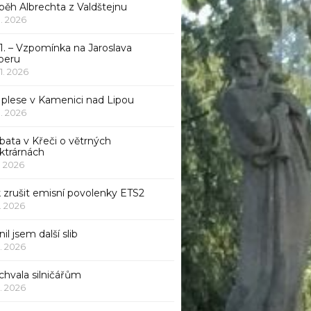
běh Albrechta z Valdštejnu
 1. 2026
1. – Vzpomínka na Jaroslava
beru
 1. 2026
 plese v Kamenici nad Lipou
 1. 2026
bata v Křeči o větrných
ktrárnách
1. 2026
 zrušit emisní povolenky ETS2
1. 2026
nil jsem další slib
1. 2026
chvala silničářům
1. 2026