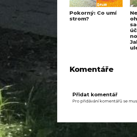
Pokorný: Co umí
Ne
strom?
oh
sa
úč
no
Ja
ul
Komentáře
Přidat komentář
Pro přidávání komentářů se mus