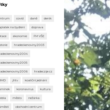
ítky
entrum
covid
daně
deník
oplatek na bydlení
doprava
otace
ekonomie
FM VŠE
storie
hradeckenoviny2003
radeckenoviny2004
radeckenoviny2005
radeckenoviny2006
hradeczije.cz
HMD
jhtv
koaliční jednání
omínek
koronavirus
kultura
édia
město
nežárka
áměstí
obchodní centrum