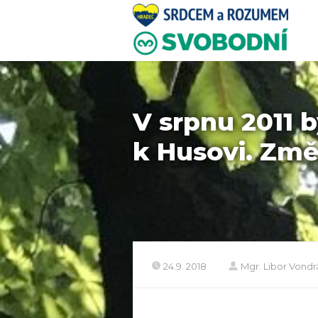
V srpnu 2011 
k Husovi. Změ
24.9. 2018
Mgr. Libor Vond