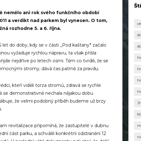
Št
tě nemělo ani rok svého funkčního období
2011 a verdikt nad parkem byl vynesen. O tom,
c
žná rozhodne 5. a 6. října.
d
 let do doby, kdy se v části „Pod kaštany* začalo
d
šinou vyžaduje rychlou nápravu, ta však přišla
hi
přijde nejdříve po letech osmi. Těm co tvrdili, že se
ne­mocnými stromy, dává čas patrně za pravdu.
h
h
vědci, kteří viděli torza stromů, zdravá se rychle
h
ná se demonstrativně nechala nějakou dobu
libuje, že velmi podobný příběh budeme už brzy
J
.
K
revitalizace připomíná, že zastupitelé v dubnu
m
dní část parku, a schválili konkrétní odstranění 12
n