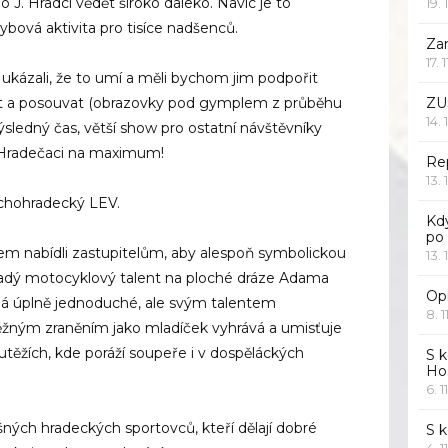
i o J. Hradci vědět široko daleko. Navíc je to
19. 
bová aktivita pro tisíce nadšenců.
Za
17. 
ukázali, že to umí a měli bychom jim podpořit
jet a posouvat (obrazovky pod gymplem z průběhu
ZU
14. 
 výsledný čas, větší show pro ostatní návštěvníky
ijí Hradečaci na maximum!
Rep
13. 
ichohradecký LEV.
Kd
po
hem nabídli zastupitelům, aby alespoň symbolickou
13. 
ladý motocyklový talent na ploché dráze Adama
Opr
á úplně jednoduché, ale svým talentem
8. 1
ěžným zraněním jako mladíček vyhrává a umisťuje
těžích, kde poráží soupeře i v dospěláckých
S k
Ho
6. 1
ch hradeckých sportovců, kteří dělají dobré
S 
4. 1