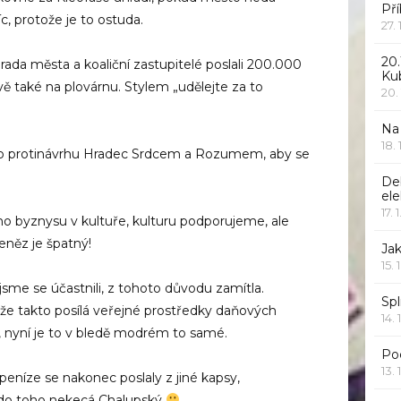
Pří
c, protože je to ostuda.
27.
20.
rada města a koaliční zastupitelé poslali 200.000
Ku
ě také na plovárnu. Stylem „udělejte za to
20.
Na
18.
ho protinávrhu Hradec Srdcem a Rozumem, aby se
De
ele
17. 
 byznysu v kultuře, kulturu podporujeme, ale
něz je špatný!
Jak
15. 
jsme se účastnili, z tohoto důvodu zamítla.
Spl
, že takto posílá veřejné prostředky daňových
14. 
 nyní je to v bledě modrém to samé.
Po
13. 
 peníze se nakonec poslaly z jiné kapsy,
 do toho nekecá Chalupský