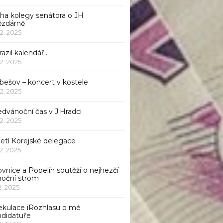
iha kolegy senátora o JH
ězdárně
12. 2025
azil kalendář…
12. 2025
bešov – koncert v kostele
12. 2025
dvánoční čas v J.Hradci
12. 2025
jetí Korejské delegace
12. 2025
ovnice a Popelín soutěží o nejhezčí
noční strom
12. 2025
ekulace iRozhlasu o mé
ndidatuře