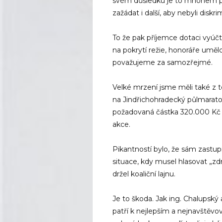
svém důsledku je to mnohem pří
zažádat i další, aby nebyli diskri
To že pak příjemce dotaci vyúčt
na pokrytí režie, honoráře uměl
považujeme za samozřejmé.
Velké mrzení jsme měli také z t
na Jindřichohradecký půlmarato
požadovaná částka 320.000 Kč 
akce.
Pikantností bylo, že sám zastup
situace, kdy musel hlasovat „zdr
držel koaliční lajnu.
Je to škoda. Jak ing. Chalupsk
patří k nejlepším a nejnavštěvo