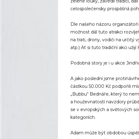
zelené louky, zavedli tradici, dal
celospolečensky prospěšná pohy
Dle našeho názoru organizátoři 
možnost dál tuto atrakci rozví
na trati, drony, vodiči na určitý
atp.) Ať si tuto tradiční akci už
Podobná story je i u akce Jindř
A jako poslední jsme protinávr
částkou 50.000 Kč podpořili m
„Bubbu“ Bednáře, který to nem
a houževnatostí navzdory průb
se v evropských a světových sou
kategoriích.
Adam může být obdobou úspěšný