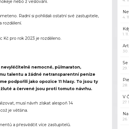
okeje nebo z veslování.
Ne
smeteno. Radní si pohlídali ostatní své zastupitele,
4. 1
na rozdělení.
Kd
1. 1
íc Kč pro rok 2023 je rozděleno.
Art
30.
Se
o nevyléčitelně nemocné, půlmaraton,
29.
u talentu a žádné netransparentní peníze
Pie
e podpořili jako opozice 11 hlasy. To jsou ty
28.
 žluté a červené jsou proti tomuto návrhu.
V 
27.
lizovat, musí návrh získat alespoň 14
což je většina.
Na 
26.
entů a přesvědčit více zastupitelů.