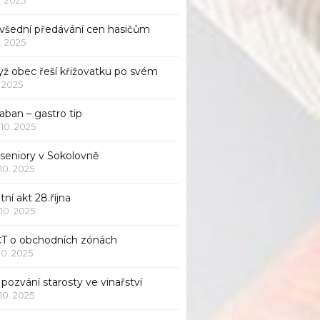
všední předávání cen hasičům
1. 2025
yž obec řeší křižovatku po svém
1. 2025
aban – gastro tip
 10. 2025
 seniory v Sokolovně
 10. 2025
tní akt 28.října
 10. 2025
ČT o obchodních zónách
 10. 2025
pozvání starosty ve vinařství
 10. 2025