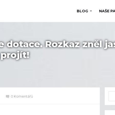
BLOG
NAŠE P
e dotace. Rozkaz zněl ja
projít!
0 Komentářů