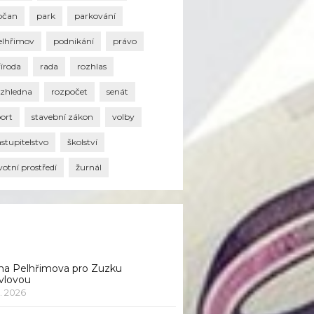
bčan
park
parkování
elhřimov
podnikání
právo
říroda
rada
rozhlas
ozhledna
rozpočet
senát
port
stavební zákon
volby
stupitelstvo
školství
votní prostředí
žurnál
na Pelhřimova pro Zuzku
vlovou
1. 2026