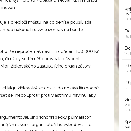
nosnější i pro to KC Jitka či Plovárnu. A mohou
minováni.
Kn
hv
19. 
uje a předloží městu, na co peníze použil, zda
ci nebo nakoupil ruský tuzemák na bar, to
Dor
16. 
Do
oho, že neprošel náš návrh na přidání 100.000 Kč
14. 
n, čímž by se téměř dorovnala původní
Pře
Mgr. Žižkovského zastupujícího organizátory
13. 
Při
itel Mgr. Žižkovský se dostal do nezáviděnihodné
12. 
žet se“ nebo „proti“ proti vlastnímu návrhu, aby
Žir
vá
6. 
ý argumentoval, Jindřichohradecký půlmaraton
Sp
vanějším akcím, organizátoři ho vybudovali ze
ka