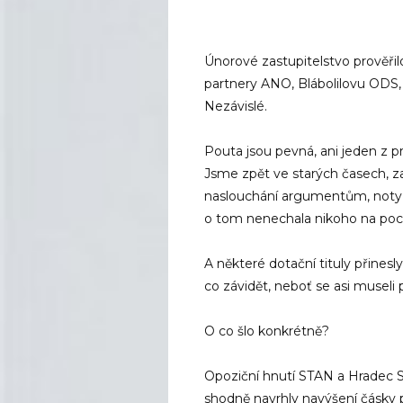
Únorové zastupitelstvo prověřilo
partnery ANO, Blábolilovu ODS
Nezávislé.
Pouta jsou pevná, ani jeden z p
Jsme zpět ve starých časech, z
naslouchání argumentům, noty j
o tom nenechala nikoho na po
A některé dotační tituly přinesl
co závidět, neboť se asi museli
O co šlo konkrétně?
Opoziční hnutí STAN a Hradec 
shodně navrhly navýšení čásky 