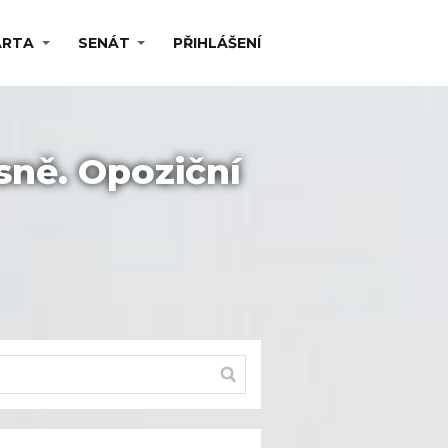
ARTA
SENÁT
PŘIHLÁŠENÍ
sně. Opoziční