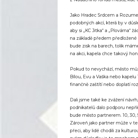
Jako Hradec Srdcem a Rozumem
podobných akcí, která by v důsl
aby si „KC Jitka“ a „Plovárna“ žá
na základě předem předložené ka
bude zisk na barech, tolik máme
na akci, kapela chce takový hono
Pokud to nevychází, město může 
Bílou, Evu a Vaška nebo kapelu
finančně zaštítí nebo doplatí roz
Dali jsme také ke zvážení návr
podnikatelů dalo podporu nepří
bude město partnerem. 10, 30,
Zároveň jako partner může v 
přeci, aby lidé chodili za kulturo