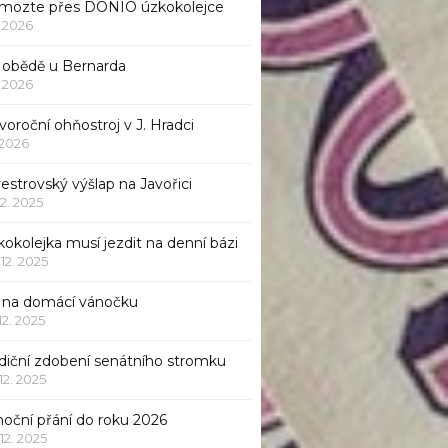
mozte přes DONIO úzkokolejce
1. 2026
 obědě u Bernarda
1. 2026
oroční ohňostroj v J. Hradci
. 2026
vestrovský výšlap na Javořici
12. 2025
okolejka musí jezdit na denní bázi
 12. 2025
p na domácí vánočku
 12. 2025
adiční zdobení senátního stromku
 12. 2025
noční přání do roku 2026
 12. 2025