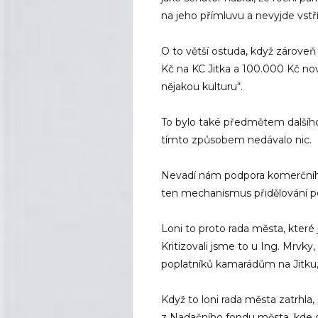
na jeho přímluvu a nevyjde vstří
O to větší ostuda, když zároveň 
Kč na KC Jitka a 100.000 Kč nov
nějakou kulturu“.
To bylo také předmětem další
tímto způsobem nedávalo nic.
Nevadí nám podpora komerčního
ten mechanismus přidělování pe
Loni to proto rada města, které 
Kritizovali jsme to u Ing. Mrvky
poplatníků kamarádům na Jitku,
Když to loni rada města zatrhla,
z Nadačního fondu města, kde