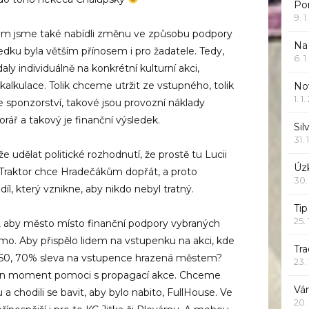
Po
9. 
 jsme také nabídli změnu ve způsobu podpory
Na
edku byla větším přínosem i pro žadatele. Tedy,
6. 
daly individuálně na konkrétní kulturní akci,
lkulace. Tolik chceme utržit ze vstupného, tolik
Nov
1. 1
 sponzorství, takové jsou provozní náklady
rář a takový je finanční výsledek.
Sil
31. 
udělat politické rozhodnutí, že prostě tu Lucii
Úzk
 Traktor chce Hradečákům dopřát, a proto
30.
díl, který vznikne, aby nikdo nebyl tratný.
Ti
25.
h, aby město místo finanční podpory vybraných
mo. Aby přispělo lidem na vstupenku na akci, kde
Tr
 50, 70% sleva na vstupence hrazená městem?
23.
ten moment pomoci s propagací akce. Chceme
Vá
u a chodili se bavit, aby bylo nabito, FullHouse. Ve
20.