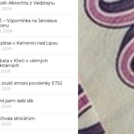
běh Albrechta z Valdštejnu
 1. 2026
1. – Vzpomínka na Jaroslava
beru
 1. 2026
 plese v Kamenici nad Lipou
 1. 2026
bata v Křeči o větrných
ktrárnách
1. 2026
 zrušit emisní povolenky ETS2
1. 2026
nil jsem další slib
1. 2026
chvala silničářům
1. 2026