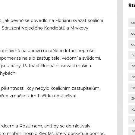
Št
, jak pevně se povedlo na Floriánu svázat koaliční
c
, Sdružení Nejedlého Kandidátů a Mrvkovy
d
d
rotinávrhů na úpravu rozdělení dotací neprošel.
hi
apomeňte na slib zastupitele, vědomí a svědomí,
sou dány. Patnáctičlenná hlasovací mašina
h
chybách.
h
h
y pikantnosti, kdy nebylo koaličním zastupitelům
 před zmačknutím tlačítka dost ošívat.
J
K
m
Srdcem a Rozumem, aniž by se domlouvaly,
n
pro mobilní hospic Kleofáš, který poskytuje pomoc