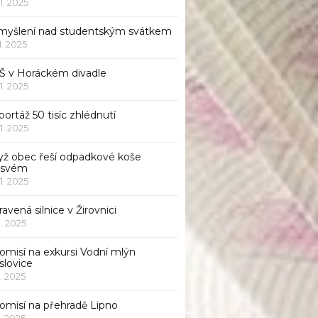
11. 2025
myšlení nad studentským svátkem
11. 2025
Š v Horáckém divadle
11. 2025
ortáž 50 tisíc zhlédnutí
11. 2025
yž obec řeší odpadkové koše
 svém
11. 2025
avená silnice v Žirovnici
1. 2025
omisí na exkursi Vodní mlýn
slovice
1. 2025
komisí na přehradě Lipno
1. 2025