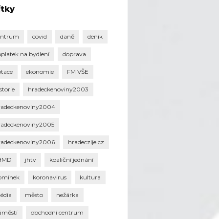
ítky
entrum
covid
daně
deník
oplatek na bydlení
doprava
otace
ekonomie
FM VŠE
storie
hradeckenoviny2003
radeckenoviny2004
radeckenoviny2005
radeckenoviny2006
hradeczije.cz
HMD
jhtv
koaliční jednání
omínek
koronavirus
kultura
édia
město
nežárka
áměstí
obchodní centrum