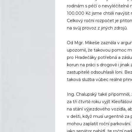
rodinám s péčí o nevyléčitelně 
100.000 Kč jsme chtěli navýšit 
Celkový roční rozpočet je přito
na svůj provoz z jiných zdrojů.
Od Mgr. Mikeše zazněla v argume
upozornil, že takovou pomoc mů
pro Hradečáky potřebná a zásluž
korun na práci s drogově i jina
zastupitelé odsouhlasili loni. B
taková služba vůbec reálně přin
Ing. Chalupský také připomněl,
za tři čtvrtě roku vyjít Kleofášov
na stání výjezdového vozidla, 
v dešti, když musí urgentně za 
mohou zaplatit roční parkování.
jako senátor nabídl, že roční p