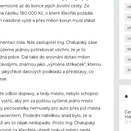
nemocné až do konce jejich životní cesty. Ze
o
na částku 180.000 Kč, o které Kleofáš požádal.
P
m násobně vyšší a přes milion korun musí získat
p
r
ntaci čísla. Náš zastupitel Ing. Chalupský zase
s
žeme jednou potřebovat všichni, že je to
ná práce. Dal také do srovnání dotaci milion
za
k závislými, známou jako „výměna stříkaček“, kterou
ži
ez jakýchkoli datových podkladů a představy, co
ese.
 že odbor dopravy, a tedy město, nebylo schopno
a
i vstříc, aby jim za poštou vyčlenili jedno místo
aby pečovatelky nemusely pro auto přes půl města
Ce
pacientem. Poslední nabídkou snad bylo, že si
Ha
31. 
 A ani to nějak nedopadlo. Proto Ing. Chalupský
arkovné za Kleofáše uhradí, pokud město nedá