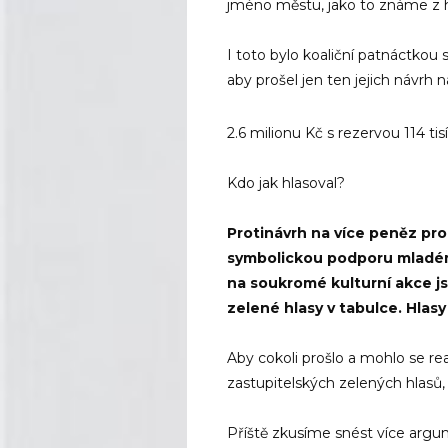
jméno městu, jako to známe z h
I toto bylo koaliční patnáctkou 
aby prošel jen ten jejich návrh 
2.6 milionu Kč s rezervou 114 tis
Kdo jak hlasoval?
Protinávrh na více peněz pr
symbolickou podporu mladém
na soukromé kulturní akce jsm
zelené hlasy v tabulce. Hlasy
Aby cokoli prošlo a mohlo se rea
zastupitelských zelených hlasů, 
Příště zkusíme snést více argum