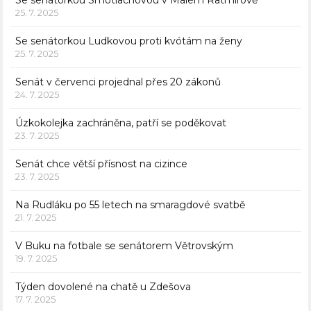
25. 7. 2025
Se senátorkou Ludkovou proti kvótám na ženy
25. 7. 2025
Senát v červenci projednal přes 20 zákonů
24. 7. 2025
Úzkokolejka zachráněna, patří se poděkovat
23. 7. 2025
Senát chce větší přísnost na cizince
23. 7. 2025
Na Rudláku po 55 letech na smaragdové svatbě
21. 7. 2025
V Buku na fotbale se senátorem Větrovským
19. 7. 2025
Týden dovolené na chatě u Zdešova
17. 7. 2025