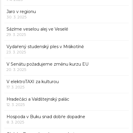
Jaro v regionu
30. 3. 2025
Sázíme veselou alej ve Veselé
29. 3. 2025
Vydařený studenský ples v Mrákotíně
23. 3. 2025
V Senátu požadujeme změnu kurzu EU
20. 3. 2025
V elektroTAXI za kulturou
17. 3. 2025
Hradečáci a Valdštejnský palác
12. 3. 2025
Hospoda v Buku snad dobře dopadne
8. 3. 2025