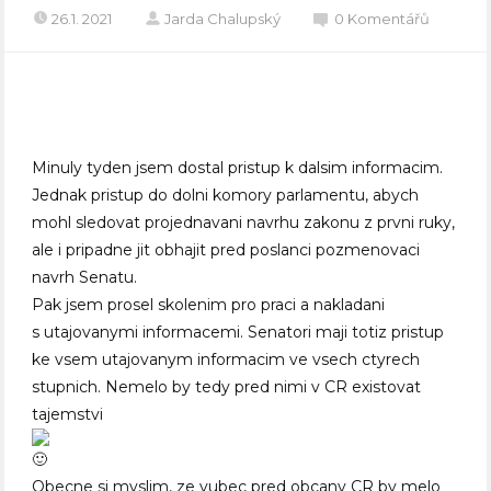
26.1. 2021
Jarda Chalupský
0 Komentářů
Minuly tyden jsem dostal pristup k dalsim informacim.
Jednak pristup do dolni komory parlamentu, abych
mohl sledovat projednavani navrhu zakonu z prvni ruky,
ale i pripadne jit obhajit pred poslanci pozmenovaci
navrh Senatu.
Pak jsem prosel skolenim pro praci a nakladani
s utajovanymi informacemi. Senatori maji totiz pristup
ke vsem utajovanym informacim ve vsech ctyrech
stupnich. Nemelo by tedy pred nimi v CR existovat
tajemstvi
Obecne si myslim, ze vubec pred obcany CR by melo