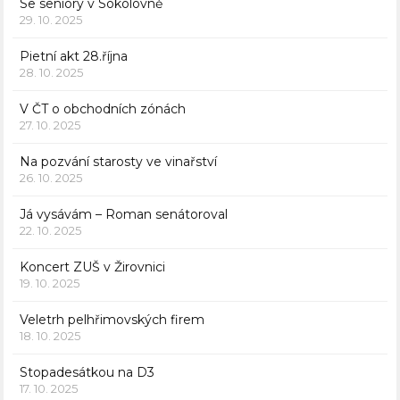
Se seniory v Sokolovně
29. 10. 2025
Pietní akt 28.října
28. 10. 2025
V ČT o obchodních zónách
27. 10. 2025
Na pozvání starosty ve vinařství
26. 10. 2025
Já vysávám – Roman senátoroval
22. 10. 2025
Koncert ZUŠ v Žirovnici
19. 10. 2025
Veletrh pelhřimovských firem
18. 10. 2025
Stopadesátkou na D3
17. 10. 2025