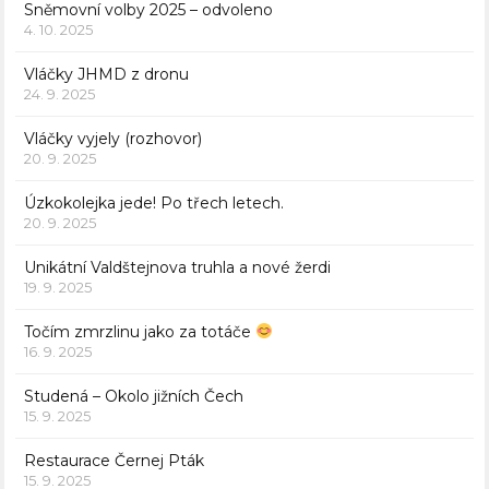
Sněmovní volby 2025 – odvoleno
4. 10. 2025
Vláčky JHMD z dronu
24. 9. 2025
Vláčky vyjely (rozhovor)
20. 9. 2025
Úzkokolejka jede! Po třech letech.
20. 9. 2025
Unikátní Valdštejnova truhla a nové žerdi
19. 9. 2025
Točím zmrzlinu jako za totáče
16. 9. 2025
Studená – Okolo jižních Čech
15. 9. 2025
Restaurace Černej Pták
15. 9. 2025