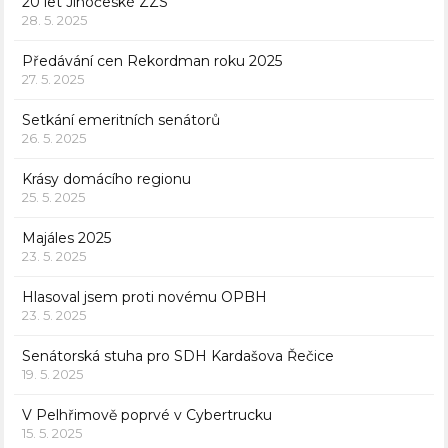
20 let Jihočeské ZZS
28. 5. 2025
Předávání cen Rekordman roku 2025
27. 5. 2025
Setkání emeritních senátorů
26. 5. 2025
Krásy domácího regionu
25. 5. 2025
Majáles 2025
23. 5. 2025
Hlasoval jsem proti novému OPBH
23. 5. 2025
Senátorská stuha pro SDH Kardašova Řečice
19. 5. 2025
V Pelhřimově poprvé v Cybertrucku
15. 5. 2025