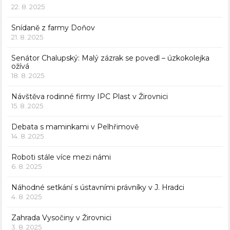
22. 8. 2025
Snídaně z farmy Doňov
21. 8. 2025
Senátor Chalupský: Malý zázrak se povedl – úzkokolejka
ožívá
18. 8. 2025
Návštěva rodinné firmy IPC Plast v Žirovnici
15. 8. 2025
Debata s maminkami v Pelhřimově
14. 8. 2025
Roboti stále více mezi námi
6. 8. 2025
Náhodné setkání s ústavními právníky v J. Hradci
4. 8. 2025
Zahrada Vysočiny v Žirovnici
3. 8. 2025