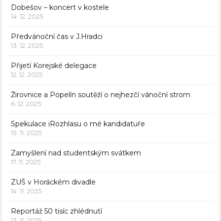
Dobešov – koncert v kostele
14. 12. 2025
Předvánoční čas v J.Hradci
13. 12. 2025
Přijetí Korejské delegace
12. 12. 2025
Žirovnice a Popelín soutěží o nejhezčí vánoční strom
6. 12. 2025
Spekulace iRozhlasu o mé kandidatuře
19. 11. 2025
Zamyšlení nad studentským svátkem
17. 11. 2025
ZUŠ v Horáckém divadle
14. 11. 2025
Reportáž 50 tisíc zhlédnutí
13. 11. 2025