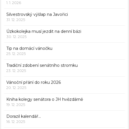
1. 1. 2026
Silvestrovský výšlap na Javořici
31. 12. 2025
Úzkokolejka musí jezdit na denní bázi
30. 12. 2025
Tip na domácí vánočku
25. 12. 2025
Tradiční zdobení senátního stromku
23. 12. 2025
Vánoční přání do roku 2026
20. 12. 2025
Kniha kolegy senátora o JH hvězdárně
19. 12. 2025
Dorazil kalendář…
16. 12. 2025