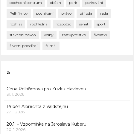
obchodní centrum
občan
park
parkování
Pelhřimov
podnikání
právo
příroda
rada
rozhlas
rozhledna
rozpočet
senát
sport
stavební zákon
volby
zastupitelstvo
školství
životní prostředí
žurnál
a
Cena Pelhřimova pro Zuzku Havlovou
31. 1. 2026
Příběh Albrechta z Valdštejnu
27. 1. 2026
20.1. – Vzpomínka na Jaroslava Kuberu
20. 1. 2026