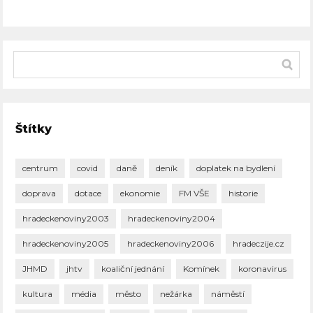
Štítky
centrum
covid
daně
deník
doplatek na bydlení
doprava
dotace
ekonomie
FM VŠE
historie
hradeckenoviny2003
hradeckenoviny2004
hradeckenoviny2005
hradeckenoviny2006
hradeczije.cz
JHMD
jhtv
koaliční jednání
Komínek
koronavirus
kultura
média
město
nežárka
náměstí