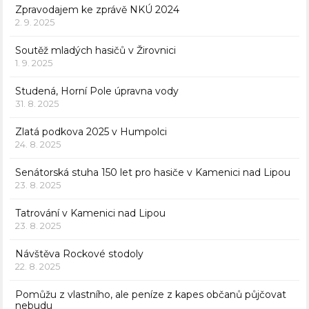
Zpravodajem ke zprávě NKÚ 2024
2. 9. 2025
Soutěž mladých hasičů v Žirovnici
1. 9. 2025
Studená, Horní Pole úpravna vody
31. 8. 2025
Zlatá podkova 2025 v Humpolci
24. 8. 2025
Senátorská stuha 150 let pro hasiče v Kamenici nad Lipou
23. 8. 2025
Tatrování v Kamenici nad Lipou
23. 8. 2025
Návštěva Rockové stodoly
22. 8. 2025
Pomůžu z vlastního, ale peníze z kapes občanů půjčovat
nebudu