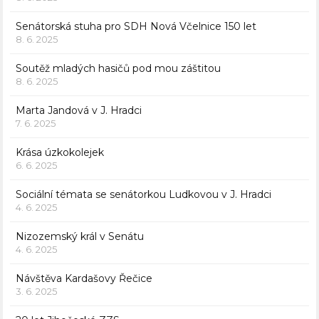
Senátorská stuha pro SDH Nová Včelnice 150 let
8. 6. 2025
Soutěž mladých hasičů pod mou záštitou
8. 6. 2025
Marta Jandová v J. Hradci
7. 6. 2025
Krása úzkokolejek
6. 6. 2025
Sociální témata se senátorkou Ludkovou v J. Hradci
4. 6. 2025
Nizozemský král v Senátu
4. 6. 2025
Návštěva Kardašovy Řečice
3. 6. 2025