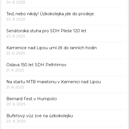
24. 6. 2025
Teď, nebo nikdy! Úzkokolejka jde do prodeje.
23. 6. 2025
Senátorská stuha pro SDH Pleše 120 let
23. 6. 2025
Kamenice nad Lipou umí žít do ranních hodin
22. 6. 2025
Oslava 150 let SDH Pelhřimov
21. 6. 2025
Na startu MTB maratonu v Kamenici nad Lipou
21. 6. 2025
Bernard Fest v Humpolci
20. 6. 2025
Bufetový vůz zve na úzkokolejku
20. 6. 2025