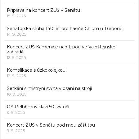
Příprava na koncert ZUŠ v Senátu
15. 9. 2025
Senátorská stuha 140 let pro hasiče Chlum u Třeboně
14. 9. 2025
Koncert ZUŠ Kamenice nad Lipou ve Valdštejnské
zahradě
12. 9. 2025
Komplikace s úzkokolejkou
12. 9. 2025
Setkání s mistryní světa v psaní na stroji
10. 9. 2025
OA Pelhřimov slaví 50. výročí
9. 9. 2025
Koncert ZUŠ v Senátu pod mou záštitou
9. 9. 2025