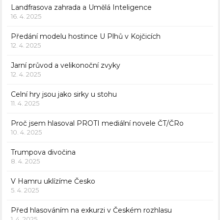
Landfrasova zahrada a Umělá Inteligence
16. 4. 2025
Předání modelu hostince U Plhů v Kojčicích
12. 4. 2025
Jarní průvod a velikonoční zvyky
12. 4. 2025
Celní hry jsou jako sirky u stohu
11. 4. 2025
Proč jsem hlasoval PROTI mediální novele ČT/ČRo
10. 4. 2025
Trumpova divočina
8. 4. 2025
V Hamru uklízíme Česko
5. 4. 2025
Před hlasováním na exkurzi v Českém rozhlasu
1. 4. 2025