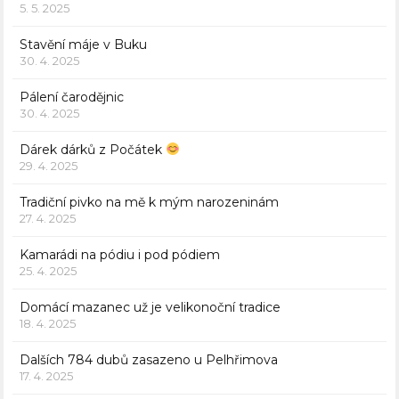
5. 5. 2025
Stavění máje v Buku
30. 4. 2025
Pálení čarodějnic
30. 4. 2025
Dárek dárků z Počátek
29. 4. 2025
Tradiční pivko na mě k mým narozeninám
27. 4. 2025
Kamarádi na pódiu i pod pódiem
25. 4. 2025
Domácí mazanec už je velikonoční tradice
18. 4. 2025
Dalších 784 dubů zasazeno u Pelhřimova
17. 4. 2025