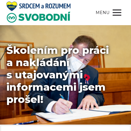
MENU
Školením pro práci
a nakládání
s utajovanými
informacemi jsem
prošel!