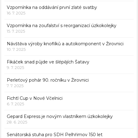
Vzpomínka na oddávání první zlaté svatby
16. 7. 2025
Vzpomínka na zoufalství s reorganizací úzkokolejky
15. 7. 2025
Návštěva výroby knoflíků a autokomponent v Žirovnici
10. 7. 2025
Fikáček snad půjde ve šlépějích Šatavy
9. 7. 2025
Perleťový pohár 90. ročníku v Žirovnici
7. 7. 2025
Fichtl Cup v Nové Včelnici
6. 7. 2025
Gepard Express je novým vlastníkem úzkokolejky
28. 6. 2025
Senátorská stuha pro SDH Pelhřimov 150 let