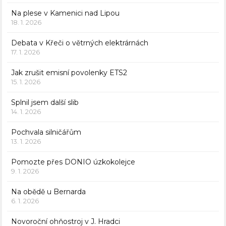
Na plese v Kamenici nad Lipou
18. 1. 2026
Debata v Křeči o větrných elektrárnách
17. 1. 2026
Jak zrušit emisní povolenky ETS2
15. 1. 2026
Splnil jsem další slib
14. 1. 2026
Pochvala silničářům
13. 1. 2026
Pomozte přes DONIO úzkokolejce
9. 1. 2026
Na obědě u Bernarda
6. 1. 2026
Novoroční ohňostroj v J. Hradci