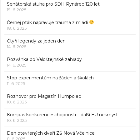
Senátorská stuha pro SDH Rynárec 120 let
19. 6. 2025
Černej pták napravuje trauma z mládí
18. 6. 2025
Čtyři legendy za jeden den
14. 6. 2025
Pozvánka do Valdštejnské zahrady
14. 6. 2025
Stop experimentům na žácích a školách
11. 6. 2025
Rozhovor pro Magazín Humpolec
10. 6. 2025
Kompas konkurenceschopnosti – další EU nesmysl
10. 6. 2025
Den otevřených dveří ZŠ Nová Včelnice
8. 6. 2025