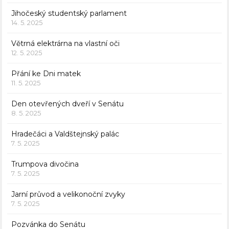
Jihočeský studentský parlament
14. 5. 2025
Větrná elektrárna na vlastní oči
12. 5. 2025
Přání ke Dni matek
11. 5. 2025
Den otevřených dveří v Senátu
8. 5. 2025
Hradečáci a Valdštejnský palác
7. 5. 2025
Trumpova divočina
7. 5. 2025
Jarní průvod a velikonoční zvyky
7. 5. 2025
Pozvánka do Senátu