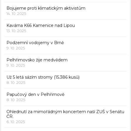
Bojujeme proti klimatickým aktivistům
14. 10. 2025
Kavárna K66 Kamenice nad Lipou
13. 10. 2025
Podzemní vodojemy v Brně
9. 10. 2025
Pelhřimovsko žije medvědem
9. 10. 2025
Už 5 letá sázím stromy (15.386 kusů)
8. 10. 2025
Papučový den v Pelhřimově
8. 10. 2025
Ohlednutí za mimořádným koncertem naší ZUŠ v Senátu
ČR.
6. 10. 2025