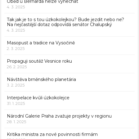
Oběd u Bernarda nelze vynechat
4. 3. 2025
Tak jak je to s tou úzkokolejkou? Bude jezdit nebo ne?
Na nejčastější dotaz odpovídá senátor Chalupský
4. 3. 2025
Masopust a tradice na Vysočině
2. 3. 2025
Propaguji soutěž Vesnice roku
26. 2. 2025
Návštěva brněnského planetária
3. 2. 2025
Interpelace kvůli úzkokolejce
31. 1. 2025
Národní Galerie Praha zvažuje projekty v regionu
28. 1. 2025
Kritika ministra za nové povinnosti firmám