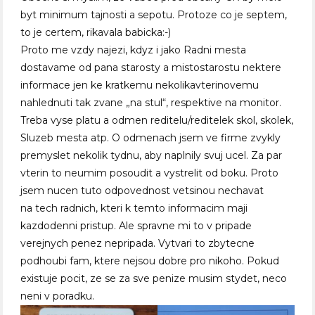
byt minimum tajnosti a sepotu. Protoze co je septem,
to je certem, rikavala babicka:-)
Proto me vzdy najezi, kdyz i jako Radni mesta
dostavame od pana starosty a mistostarostu nektere
informace jen ke kratkemu nekolikavterinovemu
nahlednuti tak zvane „na stul“, respektive na monitor.
Treba vyse platu a odmen reditelu/reditelek skol, skolek,
Sluzeb mesta atp. O odmenach jsem ve firme zvykly
premyslet nekolik tydnu, aby naplnily svuj ucel. Za par
vterin to neumim posoudit a vystrelit od boku. Proto
jsem nucen tuto odpovednost vetsinou nechavat
na tech radnich, kteri k temto informacim maji
kazdodenni pristup. Ale spravne mi to v pripade
verejnych penez nepripada. Vytvari to zbytecne
podhoubi fam, ktere nejsou dobre pro nikoho. Pokud
existuje pocit, ze se za sve penize musim stydet, neco
neni v poradku.