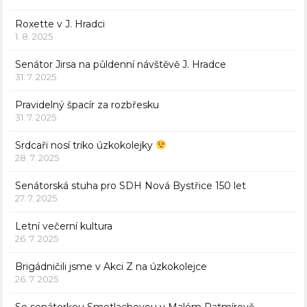
Roxette v J. Hradci
1. 8. 2025
Senátor Jirsa na půldenní návštěvě J. Hradce
31. 7. 2025
Pravidelný špacír za rozbřesku
31. 7. 2025
Srdcaři nosí triko úzkokolejky
28. 7. 2025
Senátorská stuha pro SDH Nová Bystřice 150 let
27. 7. 2025
Letní večerní kultura
26. 7. 2025
Brigádničili jsme v Akci Z na úzkokolejce
26. 7. 2025
Se senátorkou Smotlachovou v Malém Ratmírově