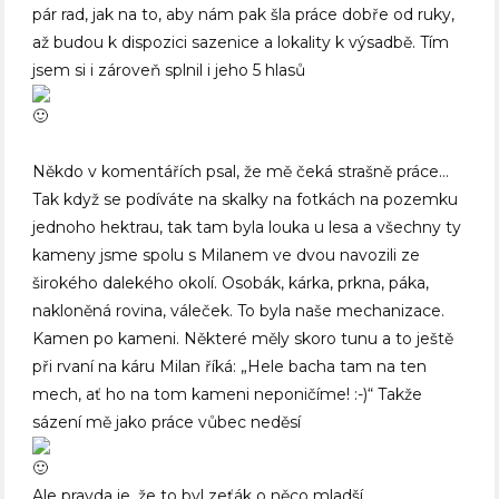
pár rad, jak na to, aby nám pak šla práce dobře od ruky,
až budou k dispozici sazenice a lokality k výsadbě. Tím
jsem si i zároveň splnil i jeho 5 hlasů
Někdo v komentářích psal, že mě čeká strašně práce…
Tak když se podíváte na skalky na fotkách na pozemku
jednoho hektrau, tak tam byla louka u lesa a všechny ty
kameny jsme spolu s Milanem ve dvou navozili ze
širokého dalekého okolí. Osobák, kárka, prkna, páka,
nakloněná rovina, váleček. To byla naše mechanizace.
Kamen po kameni. Některé měly skoro tunu a to ještě
při rvaní na káru Milan říká: „Hele bacha tam na ten
mech, ať ho na tom kameni neponičíme! :-)“ Takže
sázení mě jako práce vůbec neděsí
Ale pravda je, že to byl zeťák o něco mladší