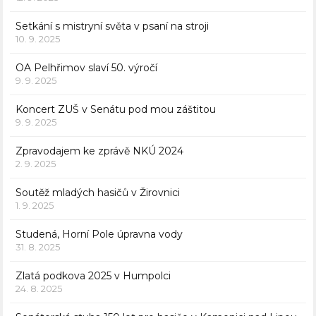
Setkání s mistryní světa v psaní na stroji
10. 9. 2025
OA Pelhřimov slaví 50. výročí
9. 9. 2025
Koncert ZUŠ v Senátu pod mou záštitou
9. 9. 2025
Zpravodajem ke zprávě NKÚ 2024
2. 9. 2025
Soutěž mladých hasičů v Žirovnici
1. 9. 2025
Studená, Horní Pole úpravna vody
31. 8. 2025
Zlatá podkova 2025 v Humpolci
24. 8. 2025