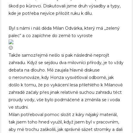
škod po kůrovci. Diskutovali jsme druh výsadby a typy,
kde je potřeba nejvíce přiložit ruku k dílu.
Byl s námi i náš děda Milan Odvárka, který má „zelený
palec“ a co zapíchne do země to vyroste
Takže samozřejmě nešlo si pak následně neprojít
zahradu. Když se sejdou dva milovníci přírody, je to vždy
debata na dlouho. Mě zaujala hlavně diskuse
o nerovnováze, kdy Honza vysvětloval odborně, jak
došlo k tomu, že po vykácení lesa přilehlého k Milanově
zahradě začaly přes jinak relativně suchou zahradu téct
proudy vody, vše bylo podmáčené a změnila se i voda
ve studni.
Milan potřeboval pomoc složit z káry nějaký materiál,
tak jsem toho hned využil, když jsem byl v pracovním,
aby mě trochu zaškolili, jak správně sázet stromky a dali