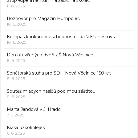
Stop experimentům na žácích a školách
11. 6. 2025
Rozhovor pro Magazín Humpolec
10. 6. 2025
Kompas konkurenceschopnosti – další EU nesmysl
10. 6. 2025
Den otevřených dveří ZŠ Nová Včelnice
8. 6. 2025
Senátorská stuha pro SDH Nová Včelnice 150 let
8. 6. 2025
Soutěž mladých hasičů pod mou záštitou
8. 6. 2025
Marta Jandová v J. Hradci
7. 6. 2025
Krása úzkokolejek
6. 6. 2025