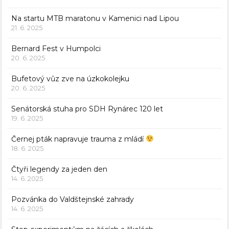
Na startu MTB maratonu v Kamenici nad Lipou
21. 6. 2025
Bernard Fest v Humpolci
20. 6. 2025
Bufetový vůz zve na úzkokolejku
20. 6. 2025
Senátorská stuha pro SDH Rynárec 120 let
19. 6. 2025
Černej pták napravuje trauma z mládí
18. 6. 2025
Čtyři legendy za jeden den
14. 6. 2025
Pozvánka do Valdštejnské zahrady
14. 6. 2025