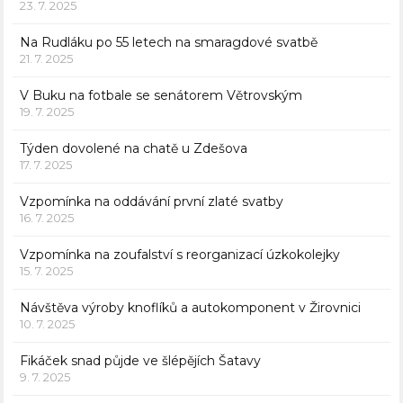
23. 7. 2025
Na Rudláku po 55 letech na smaragdové svatbě
21. 7. 2025
V Buku na fotbale se senátorem Větrovským
19. 7. 2025
Týden dovolené na chatě u Zdešova
17. 7. 2025
Vzpomínka na oddávání první zlaté svatby
16. 7. 2025
Vzpomínka na zoufalství s reorganizací úzkokolejky
15. 7. 2025
Návštěva výroby knoflíků a autokomponent v Žirovnici
10. 7. 2025
Fikáček snad půjde ve šlépějích Šatavy
9. 7. 2025