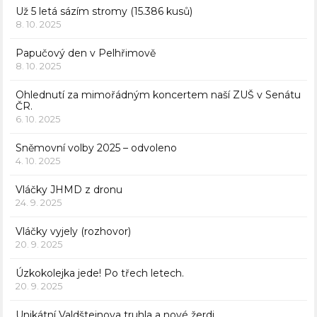
Už 5 letá sázím stromy (15.386 kusů)
8. 10. 2025
Papučový den v Pelhřimově
8. 10. 2025
Ohlednutí za mimořádným koncertem naší ZUŠ v Senátu
ČR.
6. 10. 2025
Sněmovní volby 2025 – odvoleno
4. 10. 2025
Vláčky JHMD z dronu
24. 9. 2025
Vláčky vyjely (rozhovor)
20. 9. 2025
Úzkokolejka jede! Po třech letech.
20. 9. 2025
Unikátní Valdštejnova truhla a nové žerdi