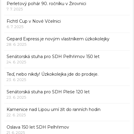
Perleťový pohár 90. ročníku v Žirovnici
7. 7. 2025
Fichtl Cup v Nové Včelnici
6. 7. 2025
Gepard Express je novým vlastníkem úzkokolejky
28. 6. 2025
Senátorská stuha pro SDH Pelhřimov 150 let
24. 6. 2025
Teď, nebo nikdy! Úzkokolejka jde do prodeje.
23. 6. 2025
Senátorská stuha pro SDH Pleše 120 let
23. 6. 2025
Kamenice nad Lipou umí žít do ranních hodin
22. 6. 2025
Oslava 150 let SDH Pelhřimov
21. 6. 2025