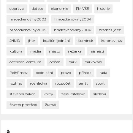
doprava
dotace
ekonomie
FM VŠE
historie
hradeckenoviny2003
hradeckenoviny2004
hradeckenoviny2005
hradeckenoviny2006
hradeczije.cz
JHMD
jhtv
koaliční jednání
Komínek
koronavirus
kultura
média
město
nežárka
náměstí
obchodní centrum
občan
park
parkování
Pelhřimov
podnikání
právo
příroda
rada
rozhlas
rozhledna
rozpočet
senát
sport
stavební zákon
volby
zastupitelstvo
školství
životní prostředí
žurnál
a