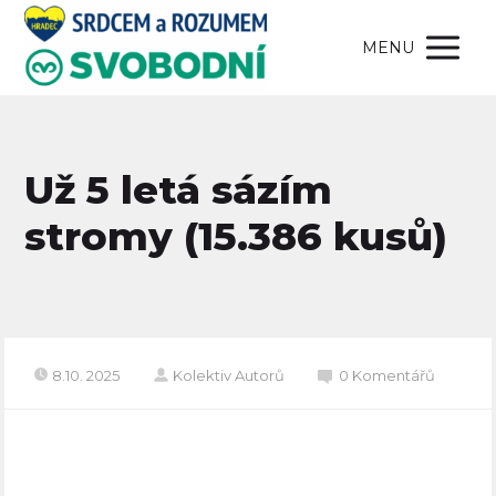
MENU
Už 5 letá sázím
stromy (15.386 kusů)
8.10. 2025
Kolektiv Autorů
0 Komentářů