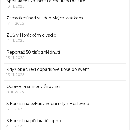
Spekulace iRozhlasu o mé kandidatuře
19. 11. 2025
Zamyšlení nad studentským svátkem
17. 11. 2025
ZUŠ v Horáckém divadle
14. 11. 2025
Reportáž 50 tisíc zhlédnutí
13. 11. 2025
Když obec řeší odpadkové koše po svém
13. 11. 2025
Opravená silnice v Žirovnici
8. 11. 2025
S komisí na exkursi Vodní mlýn Hoslovice
6. 11. 2025
S komisí na přehradě Lipno
4. 11. 2025