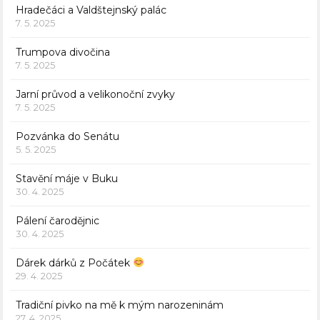
Hradečáci a Valdštejnský palác
7. 5. 2025
Trumpova divočina
7. 5. 2025
Jarní průvod a velikonoční zvyky
7. 5. 2025
Pozvánka do Senátu
5. 5. 2025
Stavění máje v Buku
30. 4. 2025
Pálení čarodějnic
30. 4. 2025
Dárek dárků z Počátek
29. 4. 2025
Tradiční pivko na mě k mým narozeninám
27. 4. 2025