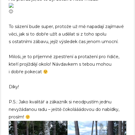
To sázení bude super, protože už mě napadají zajímavé
věci, jak si to dobře užít a udělat si z toho spolu
s ostatními zábavu, jejíž výsledek čas jenom umocní.
Miloši, je to příjemné zpestření a protažení pro řidiče,
kteří projíždějí okolo! Návdavkem s tebou mohou
i dobře pokecat
Díky!
P.S.: Jako kvalitář a zákazník si neodpustím jednu
nevyžádanou radu – ještě čokolááádovou do nabídky,
prosím!