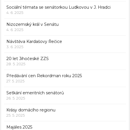
Sociální témata se senátorkou Ludkovou v J. Hradci
4. 6. 2025
Nizozemský král v Senátu
4. 6. 2025
Návštěva Kardašovy Řečice
3. 6. 2025
20 let Jihočeské ZZS
28. 5. 2025
Předávání cen Rekordman roku 2025
27. 5. 2025
Setkání emeritních senátorů
26. 5. 2025
Krásy domácího regionu
25. 5. 2025
Majáles 2025