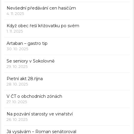
Nevšední předávání cen hasičům
4. 11. 2025
Když obec řeší křižovatku po svém
1. 11. 2025
Artaban – gastro tip
30. 10. 2025
Se seniory v Sokolovně
29. 10. 2025
Pietní akt 28.října
28. 10. 2025
V ČT o obchodních zónách
27. 10. 2025
Na pozvání starosty ve vinařství
26. 10. 2025
Já vysávám – Roman senátoroval