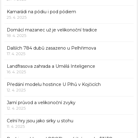
Kamarádi na pódiu i pod pódiem
25. 4. 2025
Domácí mazanec už je velikonoční tradice
18. 4. 2025
Dalších 784 dubů zasazeno u Pelhřimova
17. 4. 2025
Landfrasova zahrada a Umělá Inteligence
16. 4. 2025
Předání modelu hostince U Plhů v Kojčicích
12. 4. 2025
Jarní průvod a velikonoční zvyky
12. 4. 2025
Celní hry jsou jako sirky u stohu
11. 4. 2025