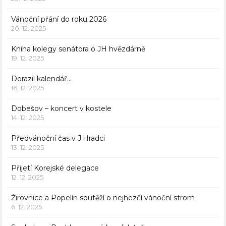
Vánoční přání do roku 2026
20. 12. 2025
Kniha kolegy senátora o JH hvězdárně
19. 12. 2025
Dorazil kalendář…
16. 12. 2025
Dobešov – koncert v kostele
14. 12. 2025
Předvánoční čas v J.Hradci
13. 12. 2025
Přijetí Korejské delegace
12. 12. 2025
Žirovnice a Popelín soutěží o nejhezčí vánoční strom
6. 12. 2025