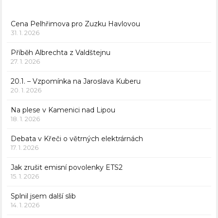
Cena Pelhřimova pro Zuzku Havlovou
31. 1. 2026
Příběh Albrechta z Valdštejnu
27. 1. 2026
20.1. – Vzpomínka na Jaroslava Kuberu
20. 1. 2026
Na plese v Kamenici nad Lipou
18. 1. 2026
Debata v Křeči o větrných elektrárnách
17. 1. 2026
Jak zrušit emisní povolenky ETS2
15. 1. 2026
Splnil jsem další slib
14. 1. 2026