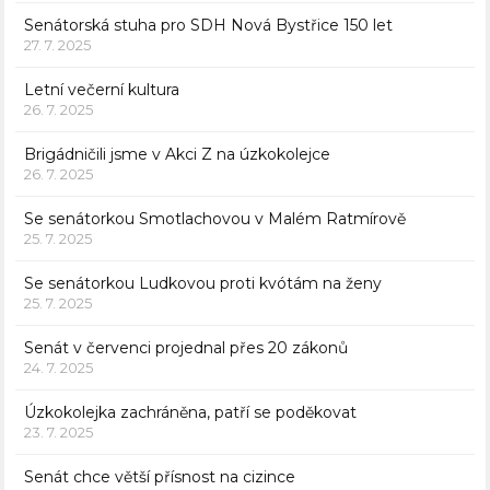
Senátorská stuha pro SDH Nová Bystřice 150 let
27. 7. 2025
Letní večerní kultura
26. 7. 2025
Brigádničili jsme v Akci Z na úzkokolejce
26. 7. 2025
Se senátorkou Smotlachovou v Malém Ratmírově
25. 7. 2025
Se senátorkou Ludkovou proti kvótám na ženy
25. 7. 2025
Senát v červenci projednal přes 20 zákonů
24. 7. 2025
Úzkokolejka zachráněna, patří se poděkovat
23. 7. 2025
Senát chce větší přísnost na cizince