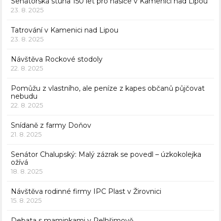
Senátorská stuha 150 let pro hasiče v Kamenici nad Lipou
23. 8. 2025
Tatrování v Kamenici nad Lipou
23. 8. 2025
Návštěva Rockové stodoly
22. 8. 2025
Pomůžu z vlastního, ale peníze z kapes občanů půjčovat
nebudu
22. 8. 2025
Snídaně z farmy Doňov
21. 8. 2025
Senátor Chalupský: Malý zázrak se povedl – úzkokolejka
ožívá
18. 8. 2025
Návštěva rodinné firmy IPC Plast v Žirovnici
15. 8. 2025
Debata s maminkami v Pelhřimově