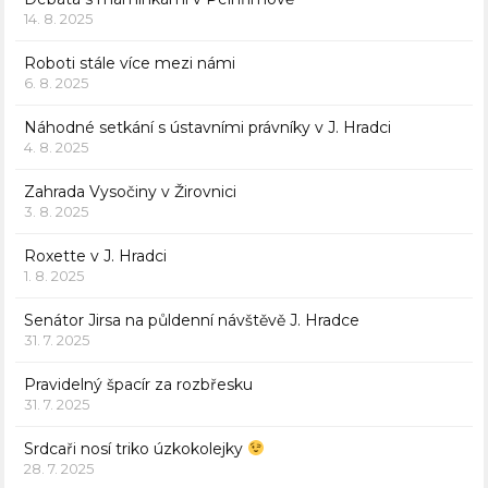
14. 8. 2025
Roboti stále více mezi námi
6. 8. 2025
Náhodné setkání s ústavními právníky v J. Hradci
4. 8. 2025
Zahrada Vysočiny v Žirovnici
3. 8. 2025
Roxette v J. Hradci
1. 8. 2025
Senátor Jirsa na půldenní návštěvě J. Hradce
31. 7. 2025
Pravidelný špacír za rozbřesku
31. 7. 2025
Srdcaři nosí triko úzkokolejky
28. 7. 2025