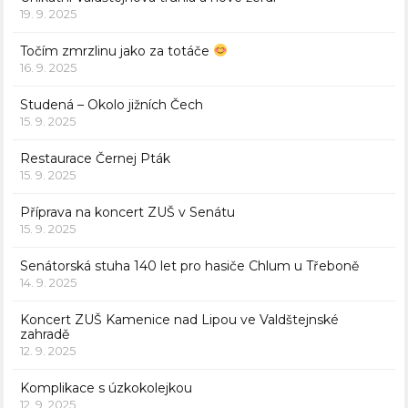
19. 9. 2025
Točím zmrzlinu jako za totáče
16. 9. 2025
Studená – Okolo jižních Čech
15. 9. 2025
Restaurace Černej Pták
15. 9. 2025
Příprava na koncert ZUŠ v Senátu
15. 9. 2025
Senátorská stuha 140 let pro hasiče Chlum u Třeboně
14. 9. 2025
Koncert ZUŠ Kamenice nad Lipou ve Valdštejnské
zahradě
12. 9. 2025
Komplikace s úzkokolejkou
12. 9. 2025