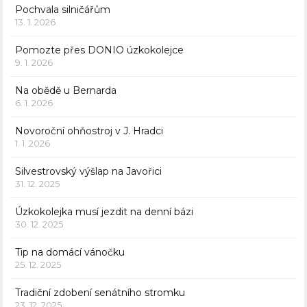
Pochvala silničářům
13. 1. 2026
Pomozte přes DONIO úzkokolejce
9. 1. 2026
Na obědě u Bernarda
6. 1. 2026
Novoroční ohňostroj v J. Hradci
1. 1. 2026
Silvestrovský výšlap na Javořici
31. 12. 2025
Úzkokolejka musí jezdit na denní bázi
30. 12. 2025
Tip na domácí vánočku
25. 12. 2025
Tradiční zdobení senátního stromku
23. 12. 2025