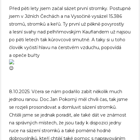
Před pěti lety jsem začal sázet první stromky. Postupně
jsem v Jižních Čechách a na Vysočině vysázel 15.386
stromů, stromků a keřů. Ty první už pěkně povyrostly
a lesní svahy nad pelhřimovským Kauflandem už najsou
po pěti letech tak kůrovcově smutné. A taky si u toho
člověk vyčistí hlavu na čerstvém vzduchu, popovídá
a opeče buřty
8.10.2025: Včera se nám podařilo zabít několik much
jednou ranou. Doc.Jan Pokorný měl chvíli čas, tak jsme
se rozjeli prosondovat a domluvit sázení stromků.
Chtěli jsme se jednak poradit, ale také dát ve známost
na správných místech, že jsou tady k dispozici jedny
ruce na sázení stromků a také poměrně hodně
dobrovolníků, kteří chtějí také pomoc s napravováním