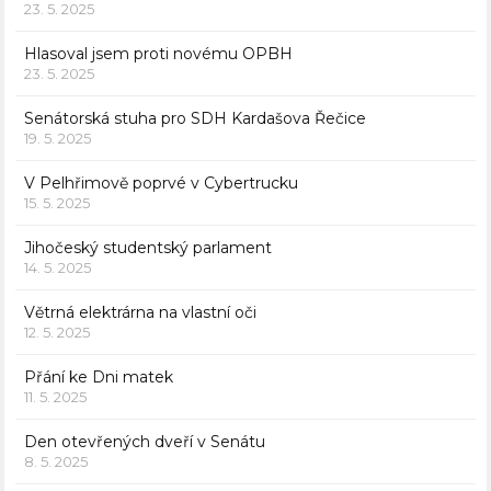
23. 5. 2025
Hlasoval jsem proti novému OPBH
23. 5. 2025
Senátorská stuha pro SDH Kardašova Řečice
19. 5. 2025
V Pelhřimově poprvé v Cybertrucku
15. 5. 2025
Jihočeský studentský parlament
14. 5. 2025
Větrná elektrárna na vlastní oči
12. 5. 2025
Přání ke Dni matek
11. 5. 2025
Den otevřených dveří v Senátu
8. 5. 2025