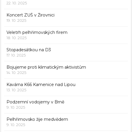
22. 10. 2025
Koncert ZUŠ v Žirovnici
19. 10. 2025
Veletrh pelhřimovských firem
18. 10. 2025
Stopadesátkou na D3
17. 10. 2025
Bojujeme proti klimatickým aktivistům
14. 10. 2025
Kavárna K66 Kamenice nad Lipou
13. 10. 2025
Podzemní vodojemy v Brně
9. 10. 2025
Pelhřimovsko žije medvědem
9. 10. 2025