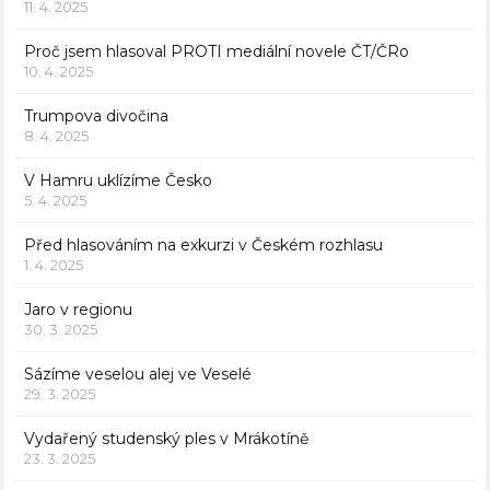
11. 4. 2025
Proč jsem hlasoval PROTI mediální novele ČT/ČRo
10. 4. 2025
Trumpova divočina
8. 4. 2025
V Hamru uklízíme Česko
5. 4. 2025
Před hlasováním na exkurzi v Českém rozhlasu
1. 4. 2025
Jaro v regionu
30. 3. 2025
Sázíme veselou alej ve Veselé
29. 3. 2025
Vydařený studenský ples v Mrákotíně
23. 3. 2025