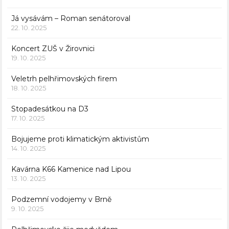
Já vysávám – Roman senátoroval
22. 10. 2025
Koncert ZUŠ v Žirovnici
19. 10. 2025
Veletrh pelhřimovských firem
18. 10. 2025
Stopadesátkou na D3
17. 10. 2025
Bojujeme proti klimatickým aktivistům
14. 10. 2025
Kavárna K66 Kamenice nad Lipou
13. 10. 2025
Podzemní vodojemy v Brně
9. 10. 2025