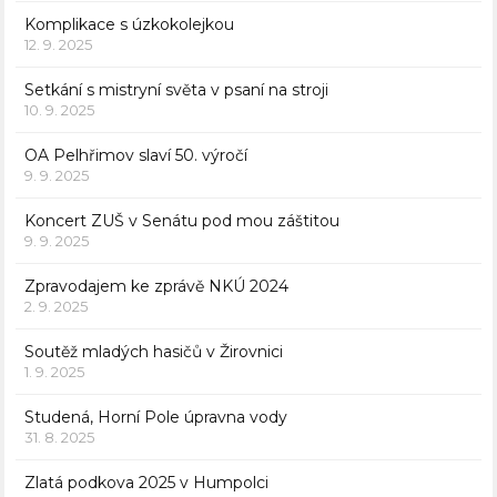
Komplikace s úzkokolejkou
12. 9. 2025
Setkání s mistryní světa v psaní na stroji
10. 9. 2025
OA Pelhřimov slaví 50. výročí
9. 9. 2025
Koncert ZUŠ v Senátu pod mou záštitou
9. 9. 2025
Zpravodajem ke zprávě NKÚ 2024
2. 9. 2025
Soutěž mladých hasičů v Žirovnici
1. 9. 2025
Studená, Horní Pole úpravna vody
31. 8. 2025
Zlatá podkova 2025 v Humpolci