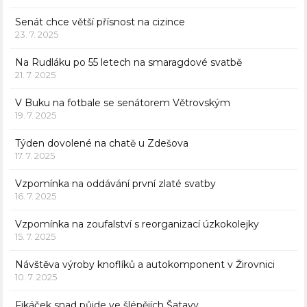
Senát chce větší přísnost na cizince
23. 7. 2025
Na Rudláku po 55 letech na smaragdové svatbě
21. 7. 2025
V Buku na fotbale se senátorem Větrovským
19. 7. 2025
Týden dovolené na chatě u Zdešova
17. 7. 2025
Vzpomínka na oddávání první zlaté svatby
16. 7. 2025
Vzpomínka na zoufalství s reorganizací úzkokolejky
15. 7. 2025
Návštěva výroby knoflíků a autokomponent v Žirovnici
10. 7. 2025
Fikáček snad půjde ve šlépějích Šatavy