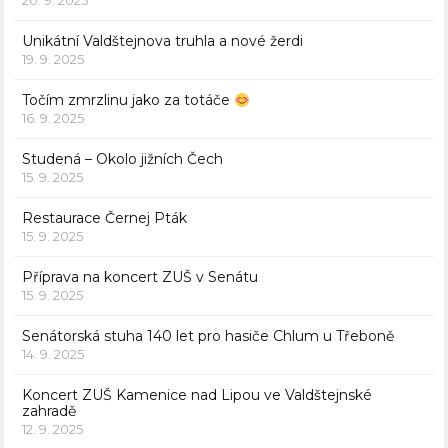
20. 9. 2025
Unikátní Valdštejnova truhla a nové žerdi
19. 9. 2025
Točím zmrzlinu jako za totáče
16. 9. 2025
Studená – Okolo jižních Čech
15. 9. 2025
Restaurace Černej Pták
15. 9. 2025
Příprava na koncert ZUŠ v Senátu
15. 9. 2025
Senátorská stuha 140 let pro hasiče Chlum u Třeboně
14. 9. 2025
Koncert ZUŠ Kamenice nad Lipou ve Valdštejnské
zahradě
12. 9. 2025