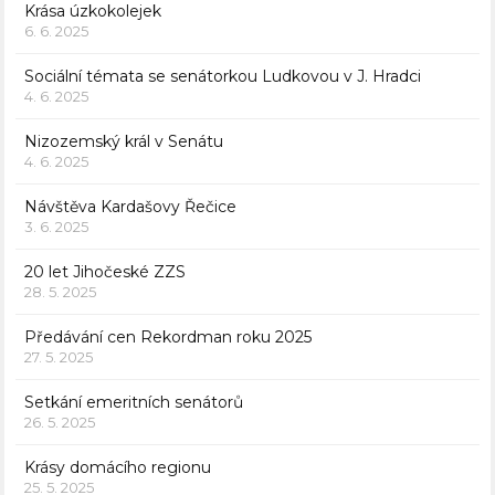
Krása úzkokolejek
6. 6. 2025
Sociální témata se senátorkou Ludkovou v J. Hradci
4. 6. 2025
Nizozemský král v Senátu
4. 6. 2025
Návštěva Kardašovy Řečice
3. 6. 2025
20 let Jihočeské ZZS
28. 5. 2025
Předávání cen Rekordman roku 2025
27. 5. 2025
Setkání emeritních senátorů
26. 5. 2025
Krásy domácího regionu
25. 5. 2025