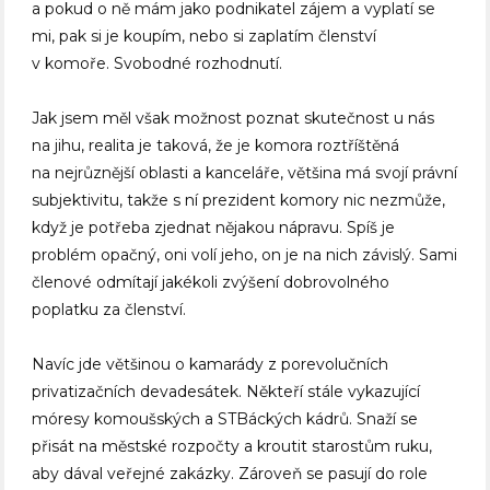
a pokud o ně mám jako podnikatel zájem a vyplatí se
mi, pak si je koupím, nebo si zaplatím členství
v komoře. Svobodné rozhodnutí.
Jak jsem měl však možnost poznat skutečnost u nás
na jihu, realita je taková, že je komora roztříštěná
na nejrůznější oblasti a kanceláře, většina má svojí právní
subjektivitu, takže s ní prezident komory nic nezmůže,
když je potřeba zjednat nějakou nápravu. Spíš je
problém opačný, oni volí jeho, on je na nich závislý. Sami
členové odmítají jakékoli zvýšení dobrovolného
poplatku za členství.
Navíc jde většinou o kamarády z porevolučních
privatizačních devadesátek. Někteří stále vykazující
móresy komoušských a STBáckých kádrů. Snaží se
přisát na městské rozpočty a kroutit starostům ruku,
aby dával veřejné zakázky. Zároveň se pasují do role