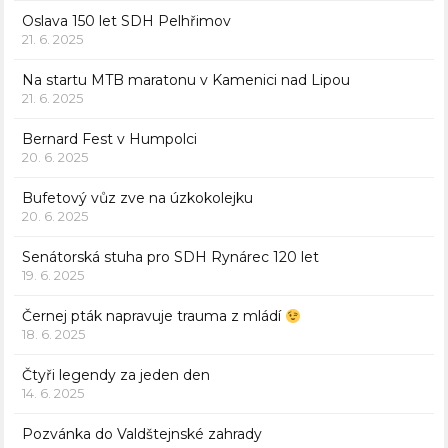
Oslava 150 let SDH Pelhřimov
21. 6. 2025
Na startu MTB maratonu v Kamenici nad Lipou
21. 6. 2025
Bernard Fest v Humpolci
20. 6. 2025
Bufetový vůz zve na úzkokolejku
20. 6. 2025
Senátorská stuha pro SDH Rynárec 120 let
19. 6. 2025
Černej pták napravuje trauma z mládí
18. 6. 2025
Čtyři legendy za jeden den
14. 6. 2025
Pozvánka do Valdštejnské zahrady