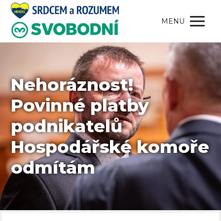
MENU
Nehoráznost!
Povinné platby
podnikatelů
Hospodářské komoře
odmítám