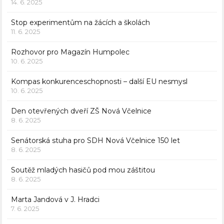
14. 6. 2025
Stop experimentům na žácích a školách
11. 6. 2025
Rozhovor pro Magazín Humpolec
10. 6. 2025
Kompas konkurenceschopnosti – další EU nesmysl
10. 6. 2025
Den otevřených dveří ZŠ Nová Včelnice
8. 6. 2025
Senátorská stuha pro SDH Nová Včelnice 150 let
8. 6. 2025
Soutěž mladých hasičů pod mou záštitou
8. 6. 2025
Marta Jandová v J. Hradci
7. 6. 2025