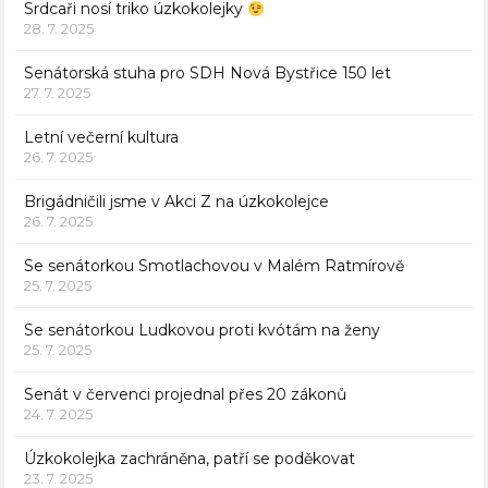
Srdcaři nosí triko úzkokolejky
28. 7. 2025
Senátorská stuha pro SDH Nová Bystřice 150 let
27. 7. 2025
Letní večerní kultura
26. 7. 2025
Brigádničili jsme v Akci Z na úzkokolejce
26. 7. 2025
Se senátorkou Smotlachovou v Malém Ratmírově
25. 7. 2025
Se senátorkou Ludkovou proti kvótám na ženy
25. 7. 2025
Senát v červenci projednal přes 20 zákonů
24. 7. 2025
Úzkokolejka zachráněna, patří se poděkovat
23. 7. 2025