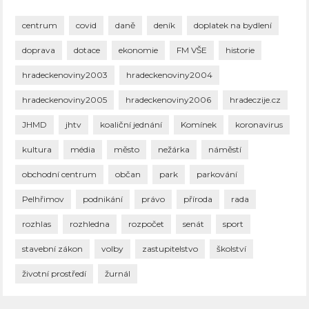
centrum
covid
daně
deník
doplatek na bydlení
doprava
dotace
ekonomie
FM VŠE
historie
hradeckenoviny2003
hradeckenoviny2004
hradeckenoviny2005
hradeckenoviny2006
hradeczije.cz
JHMD
jhtv
koaliční jednání
Komínek
koronavirus
kultura
média
město
nežárka
náměstí
obchodní centrum
občan
park
parkování
Pelhřimov
podnikání
právo
příroda
rada
rozhlas
rozhledna
rozpočet
senát
sport
stavební zákon
volby
zastupitelstvo
školství
životní prostředí
žurnál