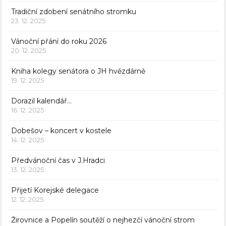
Tradiční zdobení senátního stromku
23. 12. 2025
Vánoční přání do roku 2026
20. 12. 2025
Kniha kolegy senátora o JH hvězdárně
19. 12. 2025
Dorazil kalendář…
16. 12. 2025
Dobešov – koncert v kostele
14. 12. 2025
Předvánoční čas v J.Hradci
13. 12. 2025
Přijetí Korejské delegace
12. 12. 2025
Žirovnice a Popelín soutěží o nejhezčí vánoční strom