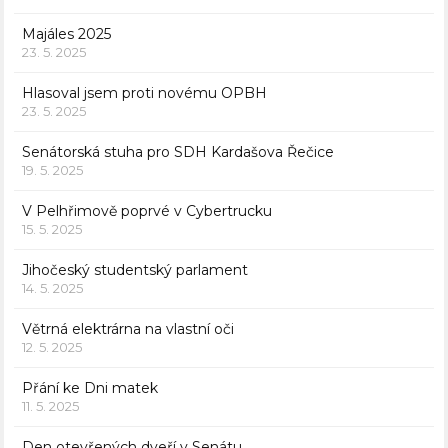
Majáles 2025
23. 5. 2025
Hlasoval jsem proti novému OPBH
23. 5. 2025
Senátorská stuha pro SDH Kardašova Řečice
19. 5. 2025
V Pelhřimově poprvé v Cybertrucku
15. 5. 2025
Jihočeský studentský parlament
14. 5. 2025
Větrná elektrárna na vlastní oči
12. 5. 2025
Přání ke Dni matek
11. 5. 2025
Den otevřených dveří v Senátu