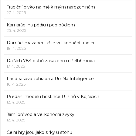
Tradiční pivko na mě k mým narozeninám
27. 4. 2025
Kamarádi na pódiu i pod pódiem
25. 4. 2025
Domácí mazanec už je velikonoční tradice
18. 4. 2025
Dalších 784 dubů zasazeno u Pelhřimova
17. 4. 2025
Landfrasova zahrada a Umělá Inteligence
16. 4. 2025
Předání modelu hostince U Plhů v Kojčicích
12. 4. 2025
Jarní průvod a velikonoční zvyky
12. 4. 2025
Celní hry jsou jako sirky u stohu