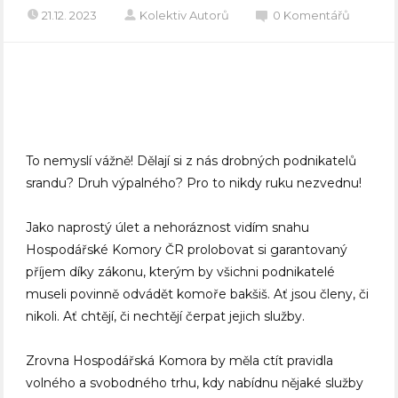
21.12. 2023
Kolektiv Autorů
0 Komentářů
To nemyslí vážně! Dělají si z nás drobných podnikatelů
srandu? Druh výpalného? Pro to nikdy ruku nezvednu!
Jako naprostý úlet a nehoráznost vidím snahu
Hospodářské Komory ČR prolobovat si garantovaný
příjem díky zákonu, kterým by všichni podnikatelé
museli povinně odvádět komoře bakšiš. Ať jsou členy, či
nikoli. Ať chtějí, či nechtějí čerpat jejich služby.
Zrovna Hospodářská Komora by měla ctít pravidla
volného a svobodného trhu, kdy nabídnu nějaké služby