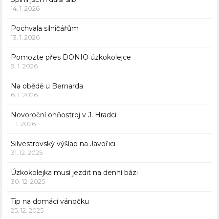
14. 1. 2026
Pochvala silničářům
13. 1. 2026
Pomozte přes DONIO úzkokolejce
9. 1. 2026
Na obědě u Bernarda
6. 1. 2026
Novoroční ohňostroj v J. Hradci
1. 1. 2026
Silvestrovský výšlap na Javořici
31. 12. 2025
Úzkokolejka musí jezdit na denní bázi
30. 12. 2025
Tip na domácí vánočku
25. 12. 2025