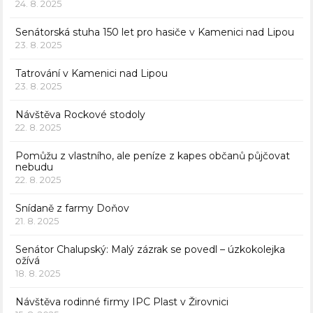
24. 8. 2025
Senátorská stuha 150 let pro hasiče v Kamenici nad Lipou
23. 8. 2025
Tatrování v Kamenici nad Lipou
23. 8. 2025
Návštěva Rockové stodoly
22. 8. 2025
Pomůžu z vlastního, ale peníze z kapes občanů půjčovat
nebudu
22. 8. 2025
Snídaně z farmy Doňov
21. 8. 2025
Senátor Chalupský: Malý zázrak se povedl – úzkokolejka
ožívá
18. 8. 2025
Návštěva rodinné firmy IPC Plast v Žirovnici