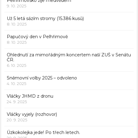
Pelhřimovsko žije medvědem
9. 10. 2025
Už 5 letá sázím stromy (15.386 kusů)
8. 10. 2025
Papučový den v Pelhřimově
8. 10. 2025
Ohlednutí za mimořádným koncertem naší ZUŠ v Senátu
ČR.
6. 10. 2025
Sněmovní volby 2025 – odvoleno
4. 10. 2025
Vláčky JHMD z dronu
24. 9. 2025
Vláčky vyjely (rozhovor)
20. 9. 2025
Úzkokolejka jede! Po třech letech.