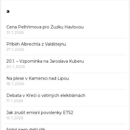
a
Cena Pelhřimova pro Zuzku Havlovou
31. 1. 2026
Příběh Albrechta z Valdštejnu
27. 1. 2026
20.1. – Vzpomínka na Jaroslava Kuberu
20. 1. 2026
Na plese v Kamenici nad Lipou
18. 1. 2026
Debata v Křeči o větrných elektrárnách
17. 1. 2026
Jak zrušit emisní povolenky ETS2
15. 1. 2026
Splnil jsem další slib