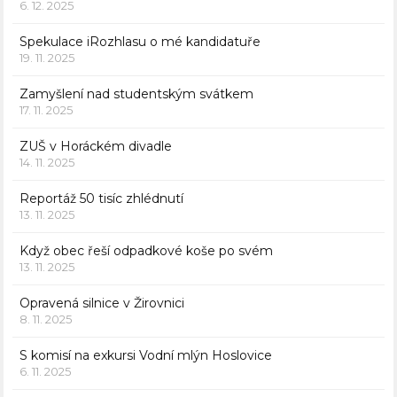
6. 12. 2025
Spekulace iRozhlasu o mé kandidatuře
19. 11. 2025
Zamyšlení nad studentským svátkem
17. 11. 2025
ZUŠ v Horáckém divadle
14. 11. 2025
Reportáž 50 tisíc zhlédnutí
13. 11. 2025
Když obec řeší odpadkové koše po svém
13. 11. 2025
Opravená silnice v Žirovnici
8. 11. 2025
S komisí na exkursi Vodní mlýn Hoslovice
6. 11. 2025