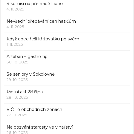
S komisí na přehradě Lipno
4. 11. 2025
Nevšední předávání cen hasičům
4. 11. 2025
Když obec řeší křižovatku po svém
1. 11. 2025
Artaban – gastro tip
30. 10. 2025
Se seniory v Sokolovně
29. 10. 2025
Pietní akt 28.října
28. 10. 2025
V ČT o obchodních zónách
27. 10. 2025
Na pozvání starosty ve vinařství
26. 10. 2025