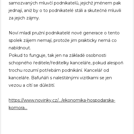
samozvaných mluvčí podnikatelů, jejichž jménem pak
jednají, aniž by o to podnikatelé stáli a skutečně mluvili
za jejich zájmy.
Noví mladí pružní podnikatelé nové generace o tento
spolek zájem nemají, protože jim prakticky nemá co
nabídnout.
Pokud to funguje, tak jen na základě osobnosti
schopného ředitele/ředitelky kanceláře, pokud alespoň
trochu rozumí potřebám podnikání. Kancelář od
kanceláře. Bafuňáři s naleštěnými vizitkami se jen
vezou a cítí se důležití.
https://www.novinky.cz/…/ekonomika-hospodarska-
komora…