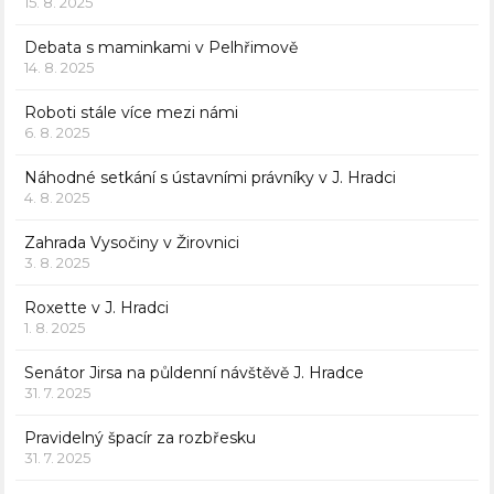
15. 8. 2025
Debata s maminkami v Pelhřimově
14. 8. 2025
Roboti stále více mezi námi
6. 8. 2025
Náhodné setkání s ústavními právníky v J. Hradci
4. 8. 2025
Zahrada Vysočiny v Žirovnici
3. 8. 2025
Roxette v J. Hradci
1. 8. 2025
Senátor Jirsa na půldenní návštěvě J. Hradce
31. 7. 2025
Pravidelný špacír za rozbřesku
31. 7. 2025