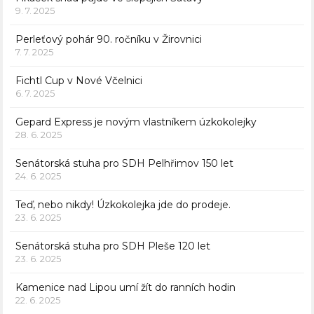
9. 7. 2025
Perleťový pohár 90. ročníku v Žirovnici
7. 7. 2025
Fichtl Cup v Nové Včelnici
6. 7. 2025
Gepard Express je novým vlastníkem úzkokolejky
28. 6. 2025
Senátorská stuha pro SDH Pelhřimov 150 let
24. 6. 2025
Teď, nebo nikdy! Úzkokolejka jde do prodeje.
23. 6. 2025
Senátorská stuha pro SDH Pleše 120 let
23. 6. 2025
Kamenice nad Lipou umí žít do ranních hodin
22. 6. 2025