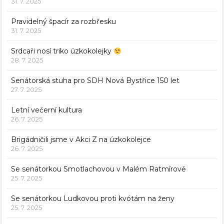
31. 7. 2025
Pravidelný špacír za rozbřesku
31. 7. 2025
Srdcaři nosí triko úzkokolejky
28. 7. 2025
Senátorská stuha pro SDH Nová Bystřice 150 let
27. 7. 2025
Letní večerní kultura
26. 7. 2025
Brigádničili jsme v Akci Z na úzkokolejce
26. 7. 2025
Se senátorkou Smotlachovou v Malém Ratmírově
25. 7. 2025
Se senátorkou Ludkovou proti kvótám na ženy
25. 7. 2025