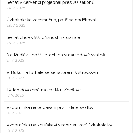
Senát v červenci projednal přes 20 zákonů
24. 7. 2025
Úzkokolejka zachráněna, patří se poděkovat
23. 7. 2025
Senát chce větší přísnost na cizince
23. 7. 2025
Na Rudláku po 55 letech na smaragdové svatbě
21. 7. 2025
V Buku na fotbale se senátorem Větrovským
19. 7. 2025
Týden dovolené na chatě u Zdešova
17. 7. 2025
Vzpomínka na oddávání první zlaté svatby
16. 7. 2025
Vzpomínka na zoufalství s reorganizací úzkokolejky
15. 7. 2025