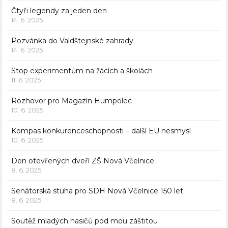
Čtyři legendy za jeden den
14. 6. 2025
Pozvánka do Valdštejnské zahrady
14. 6. 2025
Stop experimentům na žácích a školách
11. 6. 2025
Rozhovor pro Magazín Humpolec
10. 6. 2025
Kompas konkurenceschopnosti – další EU nesmysl
10. 6. 2025
Den otevřených dveří ZŠ Nová Včelnice
8. 6. 2025
Senátorská stuha pro SDH Nová Včelnice 150 let
8. 6. 2025
Soutěž mladých hasičů pod mou záštitou