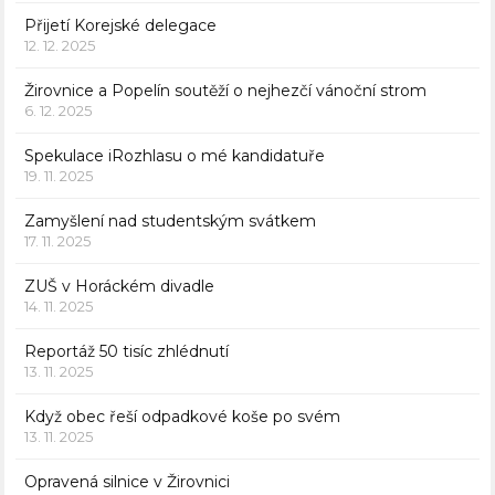
Přijetí Korejské delegace
12. 12. 2025
Žirovnice a Popelín soutěží o nejhezčí vánoční strom
6. 12. 2025
Spekulace iRozhlasu o mé kandidatuře
19. 11. 2025
Zamyšlení nad studentským svátkem
17. 11. 2025
ZUŠ v Horáckém divadle
14. 11. 2025
Reportáž 50 tisíc zhlédnutí
13. 11. 2025
Když obec řeší odpadkové koše po svém
13. 11. 2025
Opravená silnice v Žirovnici