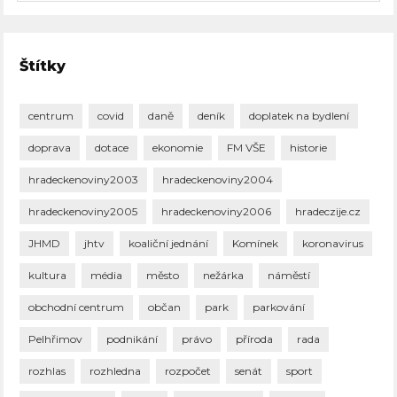
Štítky
centrum
covid
daně
deník
doplatek na bydlení
doprava
dotace
ekonomie
FM VŠE
historie
hradeckenoviny2003
hradeckenoviny2004
hradeckenoviny2005
hradeckenoviny2006
hradeczije.cz
JHMD
jhtv
koaliční jednání
Komínek
koronavirus
kultura
média
město
nežárka
náměstí
obchodní centrum
občan
park
parkování
Pelhřimov
podnikání
právo
příroda
rada
rozhlas
rozhledna
rozpočet
senát
sport