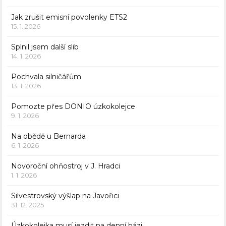
Jak zrušit emisní povolenky ETS2
15. 1. 2026
Splnil jsem další slib
14. 1. 2026
Pochvala silničářům
13. 1. 2026
Pomozte přes DONIO úzkokolejce
9. 1. 2026
Na obědě u Bernarda
6. 1. 2026
Novoroční ohňostroj v J. Hradci
1. 1. 2026
Silvestrovský výšlap na Javořici
31. 12. 2025
Úzkokolejka musí jezdit na denní bázi