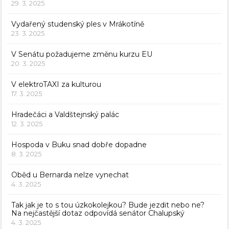
29. 3. 2025
Vydařený studenský ples v Mrákotíně
23. 3. 2025
V Senátu požadujeme změnu kurzu EU
20. 3. 2025
V elektroTAXI za kulturou
17. 3. 2025
Hradečáci a Valdštejnský palác
12. 3. 2025
Hospoda v Buku snad dobře dopadne
8. 3. 2025
Oběd u Bernarda nelze vynechat
4. 3. 2025
Tak jak je to s tou úzkokolejkou? Bude jezdit nebo ne?
Na nejčastější dotaz odpovídá senátor Chalupský
4. 3. 2025