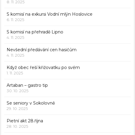
8. 11. 2025
S komisí na exkursi Vodní mlýn Hoslovice
6. 11. 2025
S komisí na přehradě Lipno
4. 11. 2025
Nevšední předávání cen hasičům
4. 11. 2025
Když obec řeší křižovatku po svém
1. 11. 2025
Artaban – gastro tip
30. 10. 2025
Se seniory v Sokolovně
29. 10. 2025
Pietní akt 28.října
28. 10. 2025