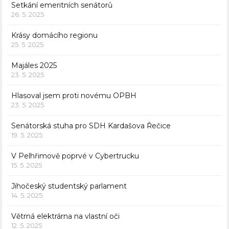
Setkání emeritních senátorů
26. 5. 2025
Krásy domácího regionu
25. 5. 2025
Majáles 2025
23. 5. 2025
Hlasoval jsem proti novému OPBH
23. 5. 2025
Senátorská stuha pro SDH Kardašova Řečice
19. 5. 2025
V Pelhřimově poprvé v Cybertrucku
15. 5. 2025
Jihočeský studentský parlament
14. 5. 2025
Větrná elektrárna na vlastní oči
12. 5. 2025