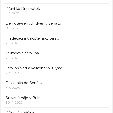
Přání ke Dni matek
11. 5. 2025
Den otevřených dveří v Senátu
8. 5. 2025
Hradečáci a Valdštejnský palác
7. 5. 2025
Trumpova divočina
7. 5. 2025
Jarní průvod a velikonoční zvyky
7. 5. 2025
Pozvánka do Senátu
5. 5. 2025
Stavění máje v Buku
30. 4. 2025
Pálení čarodějnic