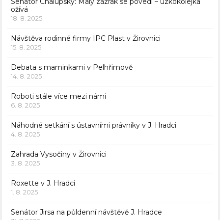
Senátor Chalupský: Malý zázrak se povedl – úzkokolejka
ožívá
18. 8. 2025
Návštěva rodinné firmy IPC Plast v Žirovnici
15. 8. 2025
Debata s maminkami v Pelhřimově
14. 8. 2025
Roboti stále více mezi námi
6. 8. 2025
Náhodné setkání s ústavními právníky v J. Hradci
4. 8. 2025
Zahrada Vysočiny v Žirovnici
3. 8. 2025
Roxette v J. Hradci
1. 8. 2025
Senátor Jirsa na půldenní návštěvě J. Hradce