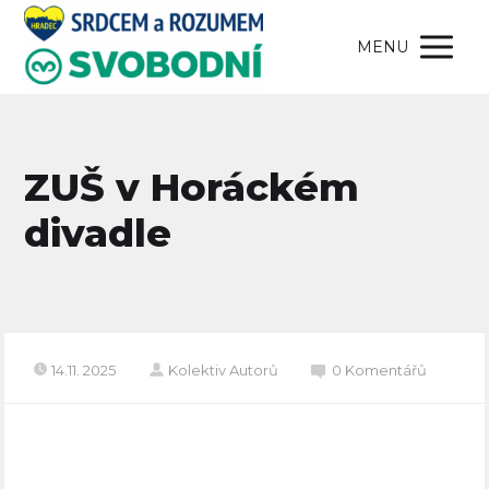
MENU
ZUŠ v Horáckém
divadle
14.11. 2025
Kolektiv Autorů
0 Komentářů