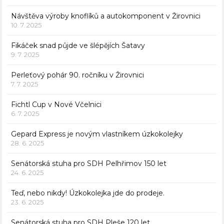
Návštěva výroby knoflíků a autokomponent v Žirovnici
10. 7. 2025
Fikáček snad půjde ve šlépějích Šatavy
9. 7. 2025
Perleťový pohár 90. ročníku v Žirovnici
7. 7. 2025
Fichtl Cup v Nové Včelnici
6. 7. 2025
Gepard Express je novým vlastníkem úzkokolejky
28. 6. 2025
Senátorská stuha pro SDH Pelhřimov 150 let
24. 6. 2025
Teď, nebo nikdy! Úzkokolejka jde do prodeje.
23. 6. 2025
Senátorská stuha pro SDH Pleše 120 let