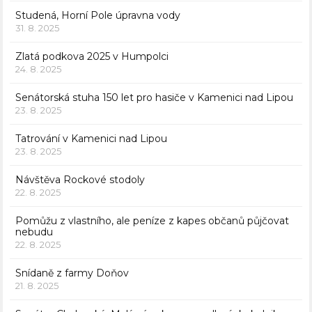
Studená, Horní Pole úpravna vody
31. 8. 2025
Zlatá podkova 2025 v Humpolci
24. 8. 2025
Senátorská stuha 150 let pro hasiče v Kamenici nad Lipou
23. 8. 2025
Tatrování v Kamenici nad Lipou
23. 8. 2025
Návštěva Rockové stodoly
22. 8. 2025
Pomůžu z vlastního, ale peníze z kapes občanů půjčovat
nebudu
22. 8. 2025
Snídaně z farmy Doňov
21. 8. 2025