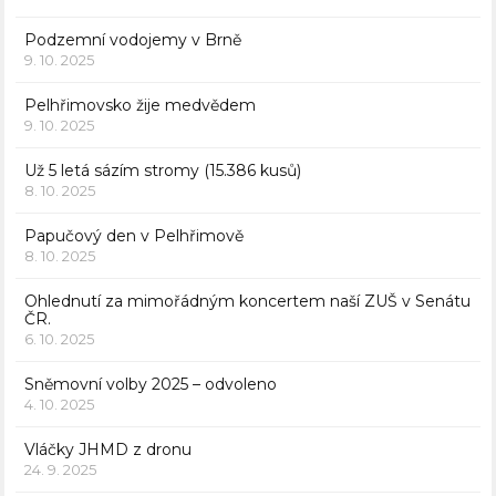
Podzemní vodojemy v Brně
9. 10. 2025
Pelhřimovsko žije medvědem
9. 10. 2025
Už 5 letá sázím stromy (15.386 kusů)
8. 10. 2025
Papučový den v Pelhřimově
8. 10. 2025
Ohlednutí za mimořádným koncertem naší ZUŠ v Senátu
ČR.
6. 10. 2025
Sněmovní volby 2025 – odvoleno
4. 10. 2025
Vláčky JHMD z dronu
24. 9. 2025