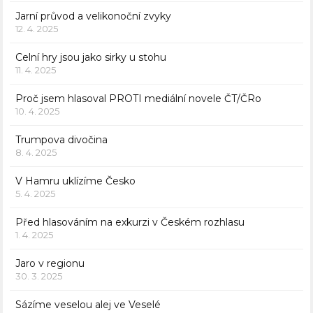
Jarní průvod a velikonoční zvyky
12. 4. 2025
Celní hry jsou jako sirky u stohu
11. 4. 2025
Proč jsem hlasoval PROTI mediální novele ČT/ČRo
10. 4. 2025
Trumpova divočina
8. 4. 2025
V Hamru uklízíme Česko
5. 4. 2025
Před hlasováním na exkurzi v Českém rozhlasu
1. 4. 2025
Jaro v regionu
30. 3. 2025
Sázíme veselou alej ve Veselé