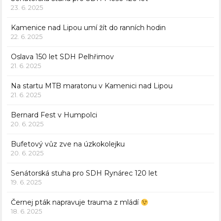
23. 6. 2025
Kamenice nad Lipou umí žít do ranních hodin
22. 6. 2025
Oslava 150 let SDH Pelhřimov
21. 6. 2025
Na startu MTB maratonu v Kamenici nad Lipou
21. 6. 2025
Bernard Fest v Humpolci
20. 6. 2025
Bufetový vůz zve na úzkokolejku
20. 6. 2025
Senátorská stuha pro SDH Rynárec 120 let
19. 6. 2025
Černej pták napravuje trauma z mládí
18. 6. 2025