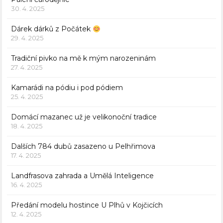
30. 4. 2025
Dárek dárků z Počátek
29. 4. 2025
Tradiční pivko na mě k mým narozeninám
27. 4. 2025
Kamarádi na pódiu i pod pódiem
25. 4. 2025
Domácí mazanec už je velikonoční tradice
18. 4. 2025
Dalších 784 dubů zasazeno u Pelhřimova
17. 4. 2025
Landfrasova zahrada a Umělá Inteligence
16. 4. 2025
Předání modelu hostince U Plhů v Kojčicích
12. 4. 2025