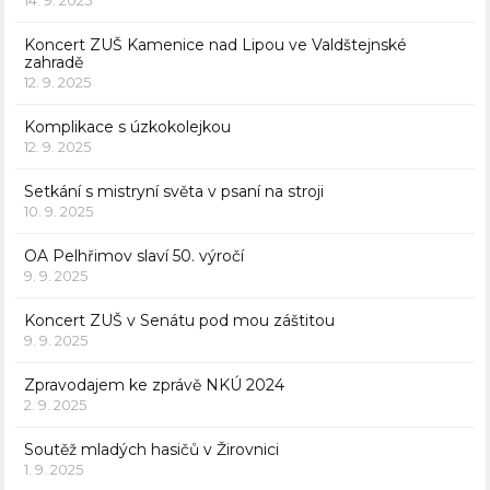
14. 9. 2025
Koncert ZUŠ Kamenice nad Lipou ve Valdštejnské
zahradě
12. 9. 2025
Komplikace s úzkokolejkou
12. 9. 2025
Setkání s mistryní světa v psaní na stroji
10. 9. 2025
OA Pelhřimov slaví 50. výročí
9. 9. 2025
Koncert ZUŠ v Senátu pod mou záštitou
9. 9. 2025
Zpravodajem ke zprávě NKÚ 2024
2. 9. 2025
Soutěž mladých hasičů v Žirovnici
1. 9. 2025