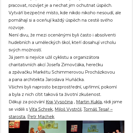
pracovat, rozvíjet je a nechat jim ochutnat úspěch.
Vytváří bezpečné místo, kde nikdo nikoho nesoudí, ale
pomáhají si a oceňují každý úspěch na cestě svého
rozvoje.
Není divu, že mezi oceněnými byli často i absolventi
hudebních a uměleckých škol, kteří dosahují vrcholu
svých možností.
Já jsem si nejvíce užil cyklistu a organizátora
charitativních akcí Josefa Zimovčáka, herečku
a zpěvačku Markétu Schimmerovou Procházkovou
a pana architekta Jaroslava Huňáčka.
Všichni byli naprosto bezprostřední, upřímní, pokorní
a byla z nich cítit taková ta životní zkušenost.
Děkuji za pozvání
Kraj Vysočina
,
Martin Kukla
, rádi jsme
se viděli s
Víťa Schrek
,
Miloš Vystrčil
,
Tomáš Tesař –
starosta
,
Petr Machek