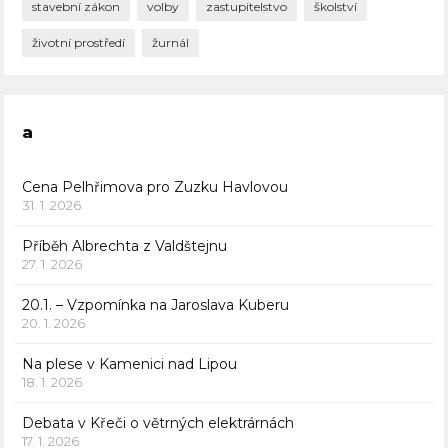
stavební zákon
volby
zastupitelstvo
školství
životní prostředí
žurnál
a
Cena Pelhřimova pro Zuzku Havlovou
31. 1. 2026
Příběh Albrechta z Valdštejnu
27. 1. 2026
20.1. – Vzpomínka na Jaroslava Kuberu
20. 1. 2026
Na plese v Kamenici nad Lipou
18. 1. 2026
Debata v Křeči o větrných elektrárnách
17. 1. 2026