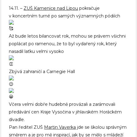
14.11. –
ZUŠ Kamenice nad Lipou
pokračuje
v koncertním turné po samých významných pódiích
Až bude letos bilancovat rok, mohou se právem všichni
poplácat po ramenou, že to byl vydařený rok, který
nasadil laťku velmi vysoko
Zbývá zahraničí a Carnegie Hall
Včera velmi dobře hudebně provázali a zarámovali
předávání cen Kraje Vysočina v jihlavském Horáckém
divadle.
Pan ředitel ZUŠ
Martin Vaverka
jde se školou správným
směrem a je pro mě inspirací, jak by se mělo s mládeží