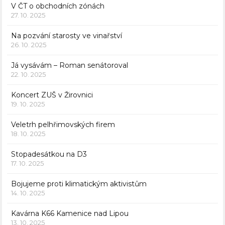
V ČT o obchodních zónách
27. 10. 2025
Na pozvání starosty ve vinařství
26. 10. 2025
Já vysávám – Roman senátoroval
22. 10. 2025
Koncert ZUŠ v Žirovnici
19. 10. 2025
Veletrh pelhřimovských firem
18. 10. 2025
Stopadesátkou na D3
17. 10. 2025
Bojujeme proti klimatickým aktivistům
14. 10. 2025
Kavárna K66 Kamenice nad Lipou
13. 10. 2025