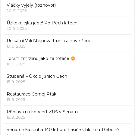
Vláčky vyjely (rozhovor)
20. 9. 2025
Úzkokolejka jede! Po třech letech.
20. 9. 2025
Unikátní Valdštejnova truhla a nové žerdi
19. 9. 2025
Točím zmrzlinu jako za totáče
16. 9. 2025
Studená – Okolo jižních Čech
15. 9. 2025
Restaurace Černej Pták
15. 9. 2025
Příprava na koncert ZUŠ v Senátu
15. 9. 2025
Senátorská stuha 140 let pro hasiče Chlum u Třeboně