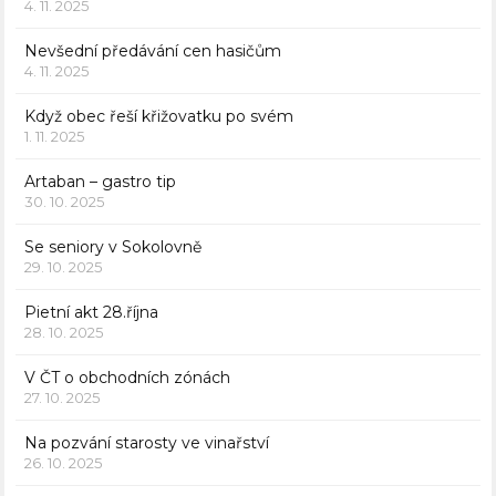
4. 11. 2025
Nevšední předávání cen hasičům
4. 11. 2025
Když obec řeší křižovatku po svém
1. 11. 2025
Artaban – gastro tip
30. 10. 2025
Se seniory v Sokolovně
29. 10. 2025
Pietní akt 28.října
28. 10. 2025
V ČT o obchodních zónách
27. 10. 2025
Na pozvání starosty ve vinařství
26. 10. 2025