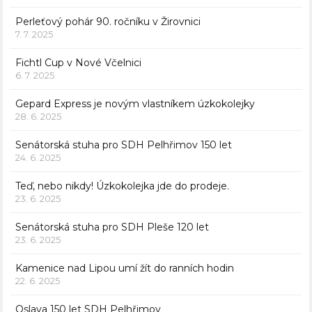
Perleťový pohár 90. ročníku v Žirovnici
7. 7. 2025
Fichtl Cup v Nové Včelnici
6. 7. 2025
Gepard Express je novým vlastníkem úzkokolejky
28. 6. 2025
Senátorská stuha pro SDH Pelhřimov 150 let
24. 6. 2025
Teď, nebo nikdy! Úzkokolejka jde do prodeje.
23. 6. 2025
Senátorská stuha pro SDH Pleše 120 let
23. 6. 2025
Kamenice nad Lipou umí žít do ranních hodin
22. 6. 2025
Oslava 150 let SDH Pelhřimov