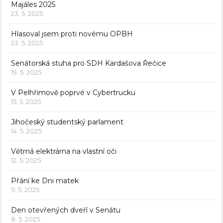
Majáles 2025
23. 5. 2025
Hlasoval jsem proti novému OPBH
23. 5. 2025
Senátorská stuha pro SDH Kardašova Řečice
19. 5. 2025
V Pelhřimově poprvé v Cybertrucku
15. 5. 2025
Jihočeský studentský parlament
14. 5. 2025
Větrná elektrárna na vlastní oči
12. 5. 2025
Přání ke Dni matek
11. 5. 2025
Den otevřených dveří v Senátu
8. 5. 2025