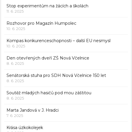
Stop experimentům na žácích a školách
11. 6. 2025
Rozhovor pro Magazín Humpolec
10. 6. 2025
Kompas konkurenceschopnosti – další EU nesmysl
10. 6. 2025
Den otevřených dveří ZŠ Nová Včelnice
8. 6. 2025
Senátorská stuha pro SDH Nová Včelnice 150 let
8. 6. 2025
Soutěž mladých hasičů pod mou záštitou
8. 6. 2025
Marta Jandová v J. Hradci
7. 6. 2025
Krása úzkokolejek