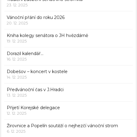
23. 12. 2025
Vánoční přání do roku 2026
20. 12. 2025
Kniha kolegy senátora o JH hvězdárně
19. 12. 2025
Dorazil kalendář…
16. 12. 2025
Dobešov – koncert v kostele
14. 12. 2025
Předvánoční čas v J.Hradci
13. 12. 2025
Přijetí Korejské delegace
12. 12. 2025
Žirovnice a Popelín soutěží o nejhezčí vánoční strom
6. 12. 2025