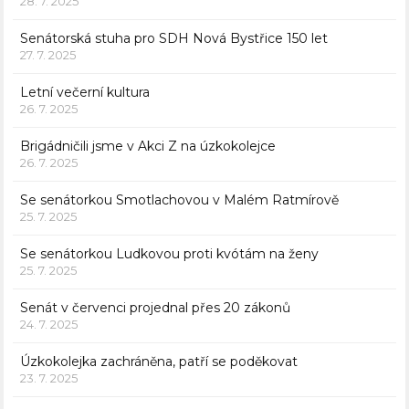
28. 7. 2025
Senátorská stuha pro SDH Nová Bystřice 150 let
27. 7. 2025
Letní večerní kultura
26. 7. 2025
Brigádničili jsme v Akci Z na úzkokolejce
26. 7. 2025
Se senátorkou Smotlachovou v Malém Ratmírově
25. 7. 2025
Se senátorkou Ludkovou proti kvótám na ženy
25. 7. 2025
Senát v červenci projednal přes 20 zákonů
24. 7. 2025
Úzkokolejka zachráněna, patří se poděkovat
23. 7. 2025