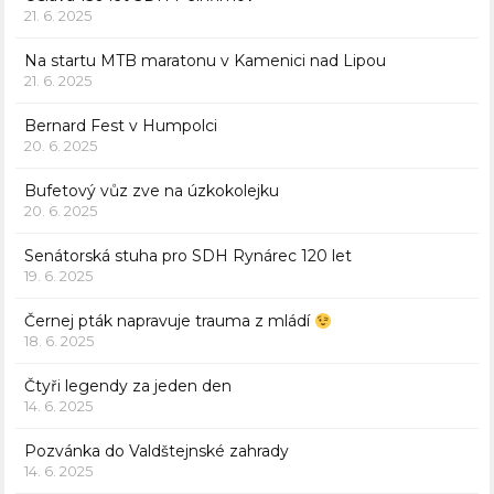
21. 6. 2025
Na startu MTB maratonu v Kamenici nad Lipou
21. 6. 2025
Bernard Fest v Humpolci
20. 6. 2025
Bufetový vůz zve na úzkokolejku
20. 6. 2025
Senátorská stuha pro SDH Rynárec 120 let
19. 6. 2025
Černej pták napravuje trauma z mládí
18. 6. 2025
Čtyři legendy za jeden den
14. 6. 2025
Pozvánka do Valdštejnské zahrady
14. 6. 2025