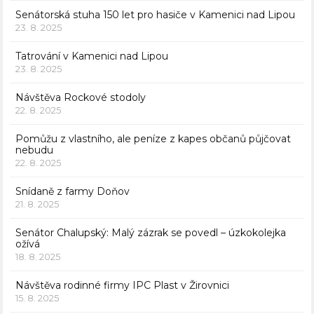
Senátorská stuha 150 let pro hasiče v Kamenici nad Lipou
23. 8. 2025
Tatrování v Kamenici nad Lipou
23. 8. 2025
Návštěva Rockové stodoly
22. 8. 2025
Pomůžu z vlastního, ale peníze z kapes občanů půjčovat
nebudu
22. 8. 2025
Snídaně z farmy Doňov
21. 8. 2025
Senátor Chalupský: Malý zázrak se povedl – úzkokolejka
ožívá
18. 8. 2025
Návštěva rodinné firmy IPC Plast v Žirovnici
15. 8. 2025