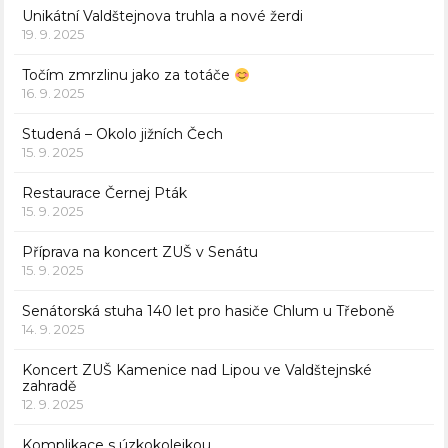
Unikátní Valdštejnova truhla a nové žerdi
19. 9. 2025
Točím zmrzlinu jako za totáče
16. 9. 2025
Studená – Okolo jižních Čech
15. 9. 2025
Restaurace Černej Pták
15. 9. 2025
Příprava na koncert ZUŠ v Senátu
15. 9. 2025
Senátorská stuha 140 let pro hasiče Chlum u Třeboně
14. 9. 2025
Koncert ZUŠ Kamenice nad Lipou ve Valdštejnské
zahradě
12. 9. 2025
Komplikace s úzkokolejkou