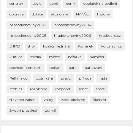
centrum
covid
daně
deník
doplatek na bydlení
doprava
dotace
ekonomie
FM VŠE
historie
hradeckenoviny2003
hradeckenoviny2004
hradeckenoviny2005
hradeckenoviny2006
hradeczije.cz
JHMD
jhtv
koaliční jednání
Komínek
koronavirus
kultura
média
město
nežárka
náměstí
obchodní centrum
občan
park
parkování
Pelhřimov
podnikání
právo
příroda
rada
rozhlas
rozhledna
rozpočet
senát
sport
stavební zákon
volby
zastupitelstvo
školství
životní prostředí
žurnál