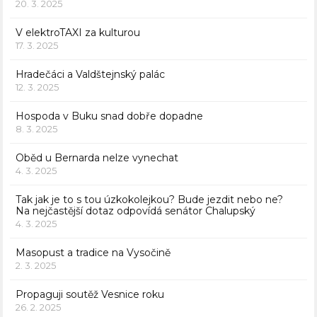
20. 3. 2025
V elektroTAXI za kulturou
17. 3. 2025
Hradečáci a Valdštejnský palác
12. 3. 2025
Hospoda v Buku snad dobře dopadne
8. 3. 2025
Oběd u Bernarda nelze vynechat
4. 3. 2025
Tak jak je to s tou úzkokolejkou? Bude jezdit nebo ne?
Na nejčastější dotaz odpovídá senátor Chalupský
4. 3. 2025
Masopust a tradice na Vysočině
2. 3. 2025
Propaguji soutěž Vesnice roku
26. 2. 2025