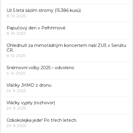
Už 5 letá sázím stromy (15.386 kusů)
8. 10. 2025
Papučový den v Pelhřimově
8. 10. 2025
Ohlednutí za mimořádným koncertem naší ZUŠ v Senátu
ČR.
6. 10. 2025
Sněmovní volby 2025 – odvoleno
4. 10. 2025
Vláčky JHMD z dronu
24. 9. 2025
Vláčky vyjely (rozhovor)
20. 9. 2025
Úzkokolejka jede! Po třech letech.
20. 9. 2025