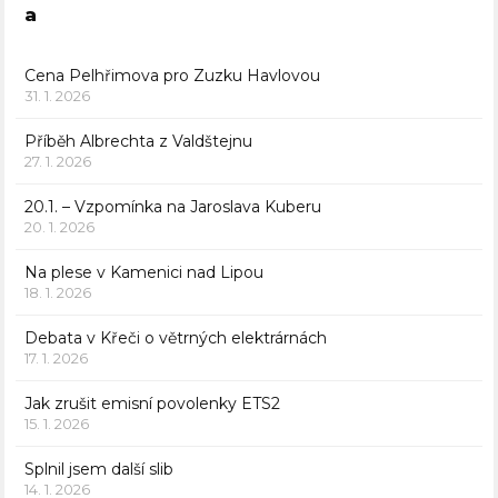
a
Cena Pelhřimova pro Zuzku Havlovou
31. 1. 2026
Příběh Albrechta z Valdštejnu
27. 1. 2026
20.1. – Vzpomínka na Jaroslava Kuberu
20. 1. 2026
Na plese v Kamenici nad Lipou
18. 1. 2026
Debata v Křeči o větrných elektrárnách
17. 1. 2026
Jak zrušit emisní povolenky ETS2
15. 1. 2026
Splnil jsem další slib
14. 1. 2026