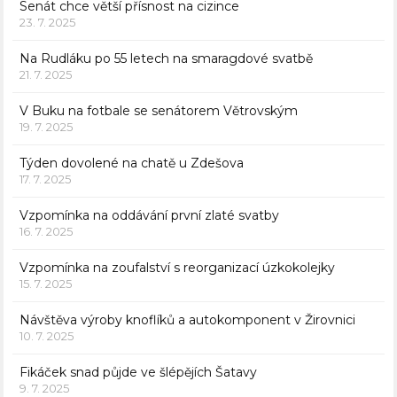
Senát chce větší přísnost na cizince
23. 7. 2025
Na Rudláku po 55 letech na smaragdové svatbě
21. 7. 2025
V Buku na fotbale se senátorem Větrovským
19. 7. 2025
Týden dovolené na chatě u Zdešova
17. 7. 2025
Vzpomínka na oddávání první zlaté svatby
16. 7. 2025
Vzpomínka na zoufalství s reorganizací úzkokolejky
15. 7. 2025
Návštěva výroby knoflíků a autokomponent v Žirovnici
10. 7. 2025
Fikáček snad půjde ve šlépějích Šatavy
9. 7. 2025