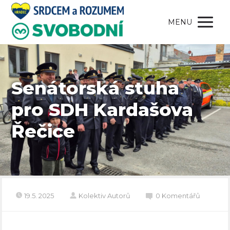
MENU
Senátorská stuha
pro SDH Kardašova
Řečice
19.5. 2025
Kolektiv Autorů
0 Komentářů