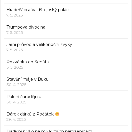
Hradečáci a Valdštejnský palác
7. 5. 2025
Trumpova divočina
7. 5. 2025
Jarní průvod a velikonoční zvyky
7. 5. 2025
Pozvánka do Senátu
5. 5. 2025
Stavění máje v Buku
30. 4. 2025
Pálení čarodějnic
30. 4. 2025
Dárek dárků z Počátek
29. 4. 2025
Tradiční pivko na mě k mým narozeninám