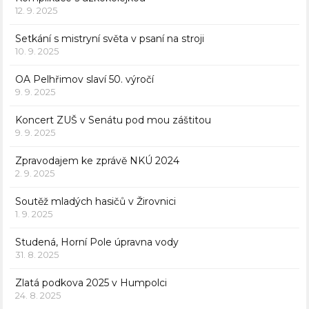
12. 9. 2025
Setkání s mistryní světa v psaní na stroji
10. 9. 2025
OA Pelhřimov slaví 50. výročí
9. 9. 2025
Koncert ZUŠ v Senátu pod mou záštitou
9. 9. 2025
Zpravodajem ke zprávě NKÚ 2024
2. 9. 2025
Soutěž mladých hasičů v Žirovnici
1. 9. 2025
Studená, Horní Pole úpravna vody
31. 8. 2025
Zlatá podkova 2025 v Humpolci
24. 8. 2025