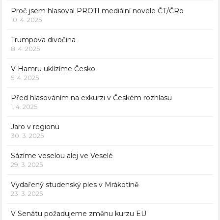
Proč jsem hlasoval PROTI mediální novele ČT/ČRo
10. 4. 2025
Trumpova divočina
8. 4. 2025
V Hamru uklízíme Česko
5. 4. 2025
Před hlasováním na exkurzi v Českém rozhlasu
1. 4. 2025
Jaro v regionu
30. 3. 2025
Sázíme veselou alej ve Veselé
29. 3. 2025
Vydařený studenský ples v Mrákotíně
23. 3. 2025
V Senátu požadujeme změnu kurzu EU