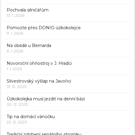
Pochvala silničářům
13. 1. 2026
Pomozte přes DONIO úzkokolejce
9. 1. 2026
Na obědě u Bernarda
6. 1. 2026
Novoroční ohňostroj v J. Hradci
1. 1. 2026
Silvestrovský výšlap na Javořici
31. 12. 2025
Úzkokolejka musí jezdit na denní bázi
30. 12. 2025
Tip na domácí vánočku
25. 12. 2025
Tradiční zdobení senátního stromku