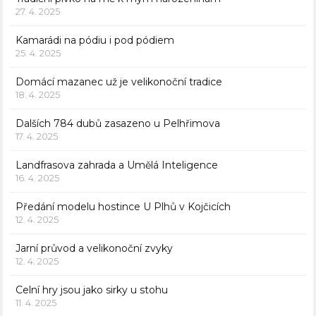
27. 4. 2025
Kamarádi na pódiu i pod pódiem
25. 4. 2025
Domácí mazanec už je velikonoční tradice
18. 4. 2025
Dalších 784 dubů zasazeno u Pelhřimova
17. 4. 2025
Landfrasova zahrada a Umělá Inteligence
16. 4. 2025
Předání modelu hostince U Plhů v Kojčicích
12. 4. 2025
Jarní průvod a velikonoční zvyky
12. 4. 2025
Celní hry jsou jako sirky u stohu
11. 4. 2025