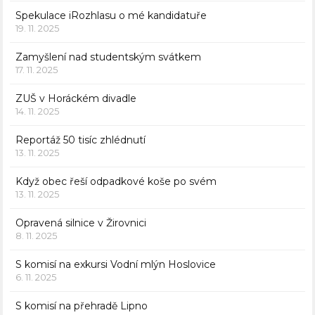
Spekulace iRozhlasu o mé kandidatuře
19. 11. 2025
Zamyšlení nad studentským svátkem
17. 11. 2025
ZUŠ v Horáckém divadle
14. 11. 2025
Reportáž 50 tisíc zhlédnutí
13. 11. 2025
Když obec řeší odpadkové koše po svém
13. 11. 2025
Opravená silnice v Žirovnici
8. 11. 2025
S komisí na exkursi Vodní mlýn Hoslovice
6. 11. 2025
S komisí na přehradě Lipno