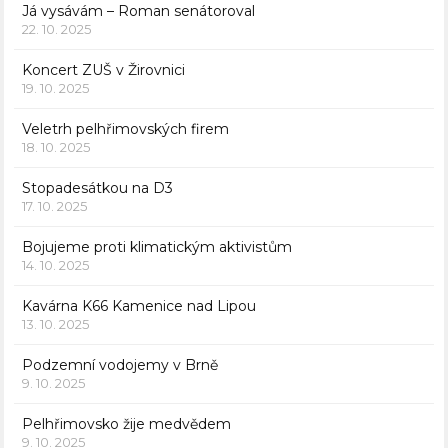
Já vysávám – Roman senátoroval
22. 10. 2025
Koncert ZUŠ v Žirovnici
19. 10. 2025
Veletrh pelhřimovských firem
18. 10. 2025
Stopadesátkou na D3
17. 10. 2025
Bojujeme proti klimatickým aktivistům
14. 10. 2025
Kavárna K66 Kamenice nad Lipou
13. 10. 2025
Podzemní vodojemy v Brně
9. 10. 2025
Pelhřimovsko žije medvědem
9. 10. 2025