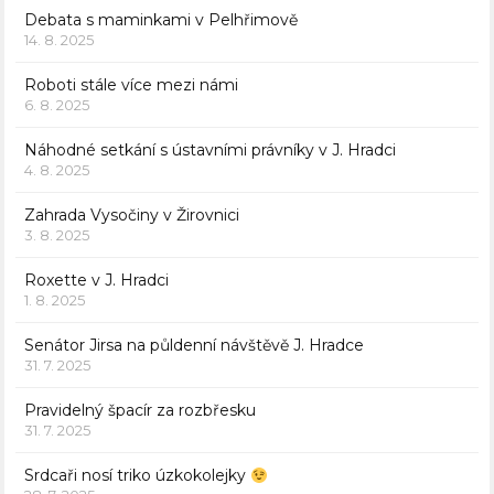
Debata s maminkami v Pelhřimově
14. 8. 2025
Roboti stále více mezi námi
6. 8. 2025
Náhodné setkání s ústavními právníky v J. Hradci
4. 8. 2025
Zahrada Vysočiny v Žirovnici
3. 8. 2025
Roxette v J. Hradci
1. 8. 2025
Senátor Jirsa na půldenní návštěvě J. Hradce
31. 7. 2025
Pravidelný špacír za rozbřesku
31. 7. 2025
Srdcaři nosí triko úzkokolejky