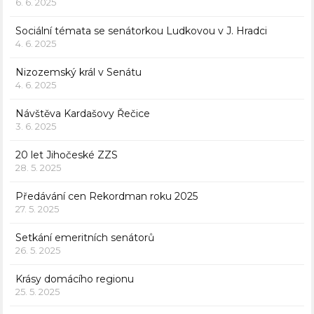
6. 6. 2025
Sociální témata se senátorkou Ludkovou v J. Hradci
4. 6. 2025
Nizozemský král v Senátu
4. 6. 2025
Návštěva Kardašovy Řečice
3. 6. 2025
20 let Jihočeské ZZS
28. 5. 2025
Předávání cen Rekordman roku 2025
27. 5. 2025
Setkání emeritních senátorů
26. 5. 2025
Krásy domácího regionu
25. 5. 2025