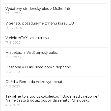
Vydařený studenský ples v Mrákotíně
23. 3. 2025
V Senátu požadujeme změnu kurzu EU
20. 3. 2025
V elektroTAXI za kulturou
17. 3. 2025
Hradečáci a Valdštejnský palác
12. 3. 2025
Hospoda v Buku snad dobře dopadne
8. 3. 2025
Oběd u Bernarda nelze vynechat
4. 3. 2025
Tak jak je to s tou úzkokolejkou? Bude jezdit nebo ne?
Na nejčastější dotaz odpovídá senátor Chalupský
4. 3. 2025