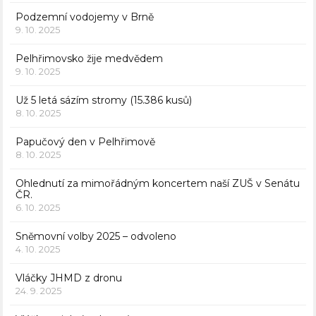
Podzemní vodojemy v Brně
9. 10. 2025
Pelhřimovsko žije medvědem
9. 10. 2025
Už 5 letá sázím stromy (15.386 kusů)
8. 10. 2025
Papučový den v Pelhřimově
8. 10. 2025
Ohlednutí za mimořádným koncertem naší ZUŠ v Senátu
ČR.
6. 10. 2025
Sněmovní volby 2025 – odvoleno
4. 10. 2025
Vláčky JHMD z dronu
24. 9. 2025