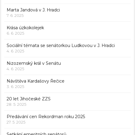
Marta Jandová v J. Hradci
7. 6. 2025
Krása úzkokolejek
6. 6. 2025
Sociální témata se senátorkou Ludkovou v J. Hradci
4. 6. 2025
Nizozemský král v Senátu
4. 6. 2025
Návštěva Kardašovy Řečice
3. 6. 2025
20 let Jihočeské ZZS
28. 5. 2025
Předávání cen Rekordman roku 2025
27. 5. 2025
Setkání emeritních senátorů