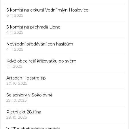
S komisí na exkursi Vodní mlýn Hoslovice
6. 11. 2025
S komisí na přehradě Lipno
4. 11. 2025
Nevšední předávání cen hasičům
4. 11. 2025
Když obec řeší křižovatku po svém
1. 11. 2025
Artaban – gastro tip
30. 10. 2025
Se seniory v Sokolovně
29. 10. 2025
Pietní akt 28.října
28. 10. 2025