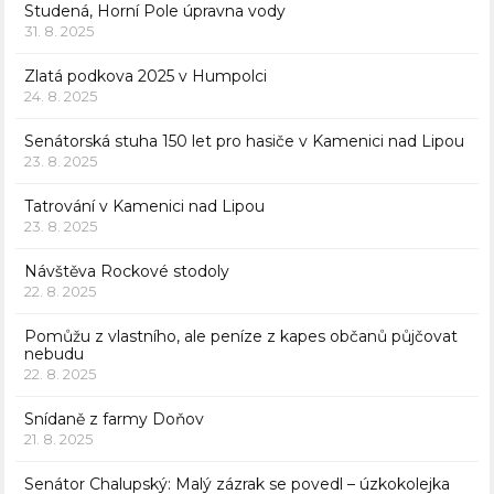
Studená, Horní Pole úpravna vody
31. 8. 2025
Zlatá podkova 2025 v Humpolci
24. 8. 2025
Senátorská stuha 150 let pro hasiče v Kamenici nad Lipou
23. 8. 2025
Tatrování v Kamenici nad Lipou
23. 8. 2025
Návštěva Rockové stodoly
22. 8. 2025
Pomůžu z vlastního, ale peníze z kapes občanů půjčovat
nebudu
22. 8. 2025
Snídaně z farmy Doňov
21. 8. 2025
Senátor Chalupský: Malý zázrak se povedl – úzkokolejka