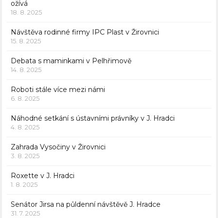
ožívá
18. 8. 2025
Návštěva rodinné firmy IPC Plast v Žirovnici
15. 8. 2025
Debata s maminkami v Pelhřimově
14. 8. 2025
Roboti stále více mezi námi
6. 8. 2025
Náhodné setkání s ústavními právníky v J. Hradci
4. 8. 2025
Zahrada Vysočiny v Žirovnici
3. 8. 2025
Roxette v J. Hradci
1. 8. 2025
Senátor Jirsa na půldenní návštěvě J. Hradce
31. 7. 2025