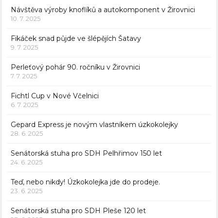
Návštěva výroby knoflíků a autokomponent v Žirovnici
10. 7. 2025
Fikáček snad půjde ve šlépějích Šatavy
9. 7. 2025
Perleťový pohár 90. ročníku v Žirovnici
7. 7. 2025
Fichtl Cup v Nové Včelnici
6. 7. 2025
Gepard Express je novým vlastníkem úzkokolejky
28. 6. 2025
Senátorská stuha pro SDH Pelhřimov 150 let
24. 6. 2025
Teď, nebo nikdy! Úzkokolejka jde do prodeje.
23. 6. 2025
Senátorská stuha pro SDH Pleše 120 let