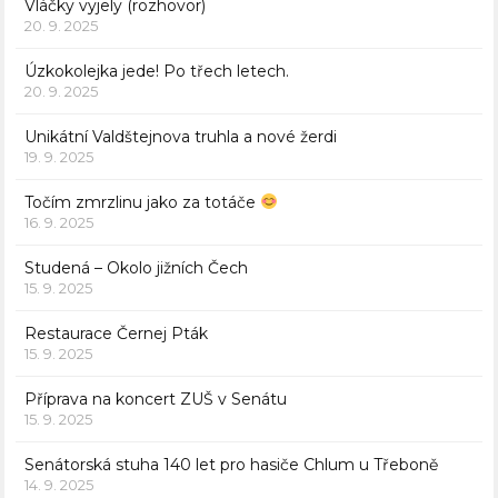
Vláčky vyjely (rozhovor)
20. 9. 2025
Úzkokolejka jede! Po třech letech.
20. 9. 2025
Unikátní Valdštejnova truhla a nové žerdi
19. 9. 2025
Točím zmrzlinu jako za totáče
16. 9. 2025
Studená – Okolo jižních Čech
15. 9. 2025
Restaurace Černej Pták
15. 9. 2025
Příprava na koncert ZUŠ v Senátu
15. 9. 2025
Senátorská stuha 140 let pro hasiče Chlum u Třeboně
14. 9. 2025