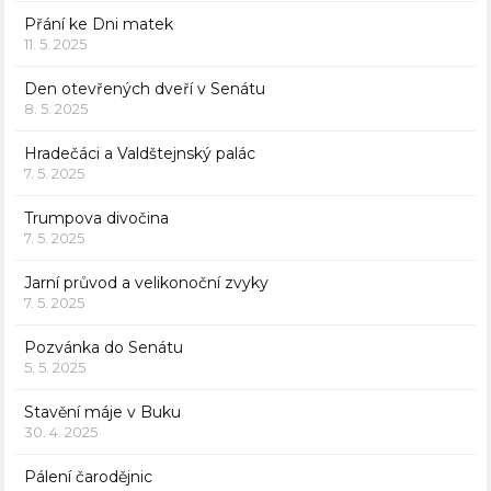
Přání ke Dni matek
11. 5. 2025
Den otevřených dveří v Senátu
8. 5. 2025
Hradečáci a Valdštejnský palác
7. 5. 2025
Trumpova divočina
7. 5. 2025
Jarní průvod a velikonoční zvyky
7. 5. 2025
Pozvánka do Senátu
5. 5. 2025
Stavění máje v Buku
30. 4. 2025
Pálení čarodějnic