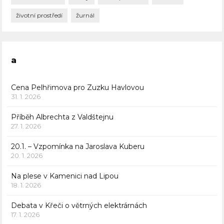
životní prostředí
žurnál
a
Cena Pelhřimova pro Zuzku Havlovou
31. 1. 2026
Příběh Albrechta z Valdštejnu
27. 1. 2026
20.1. – Vzpomínka na Jaroslava Kuberu
20. 1. 2026
Na plese v Kamenici nad Lipou
18. 1. 2026
Debata v Křeči o větrných elektrárnách
17. 1. 2026