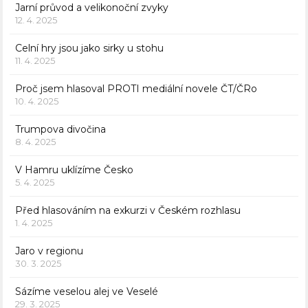
Jarní průvod a velikonoční zvyky
12. 4. 2025
Celní hry jsou jako sirky u stohu
11. 4. 2025
Proč jsem hlasoval PROTI mediální novele ČT/ČRo
10. 4. 2025
Trumpova divočina
8. 4. 2025
V Hamru uklízíme Česko
5. 4. 2025
Před hlasováním na exkurzi v Českém rozhlasu
1. 4. 2025
Jaro v regionu
30. 3. 2025
Sázíme veselou alej ve Veselé
29. 3. 2025