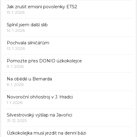
Jak zrušit emisní povolenky ETS2
15. 1. 2026
Splnil jsem další slib
14. 1. 2026
Pochvala silničářům
13. 1. 2026
Pomozte přes DONIO úzkokolejce
9. 1. 2026
Na obědě u Bernarda
6. 1. 2026
Novoroční ohňostroj v J. Hradci
1. 1. 2026
Silvestrovský výšlap na Javořici
31. 12. 2025
Úzkokolejka musí jezdit na denní bázi