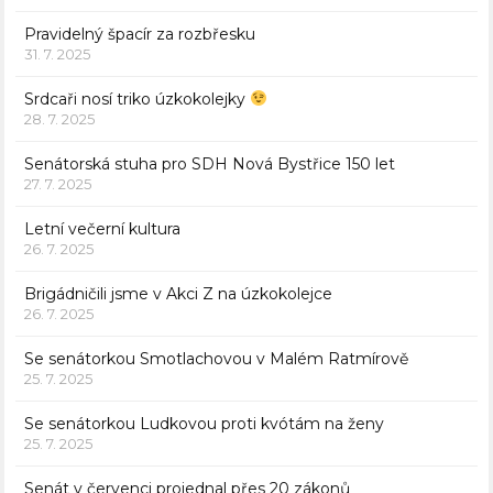
Pravidelný špacír za rozbřesku
31. 7. 2025
Srdcaři nosí triko úzkokolejky
28. 7. 2025
Senátorská stuha pro SDH Nová Bystřice 150 let
27. 7. 2025
Letní večerní kultura
26. 7. 2025
Brigádničili jsme v Akci Z na úzkokolejce
26. 7. 2025
Se senátorkou Smotlachovou v Malém Ratmírově
25. 7. 2025
Se senátorkou Ludkovou proti kvótám na ženy
25. 7. 2025
Senát v červenci projednal přes 20 zákonů