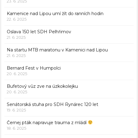
23. 6. 2025
Kamenice nad Lipou umí žít do ranních hodin
22. 6. 2025
Oslava 150 let SDH Pelhřimov
21. 6. 2025
Na startu MTB maratonu v Kamenici nad Lipou
21. 6. 2025
Bernard Fest v Humpolci
20. 6. 2025
Bufetový vůz zve na úzkokolejku
20. 6. 2025
Senátorská stuha pro SDH Rynárec 120 let
19. 6. 2025
Černej pták napravuje trauma z mládí
18. 6. 2025