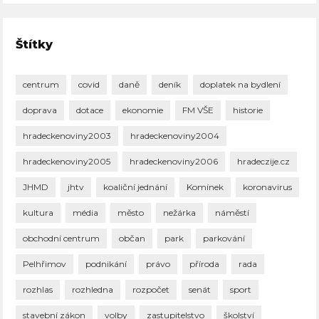
Štítky
centrum
covid
daně
deník
doplatek na bydlení
doprava
dotace
ekonomie
FM VŠE
historie
hradeckenoviny2003
hradeckenoviny2004
hradeckenoviny2005
hradeckenoviny2006
hradeczije.cz
JHMD
jhtv
koaliční jednání
Komínek
koronavirus
kultura
média
město
nežárka
náměstí
obchodní centrum
občan
park
parkování
Pelhřimov
podnikání
právo
příroda
rada
rozhlas
rozhledna
rozpočet
senát
sport
stavební zákon
volby
zastupitelstvo
školství