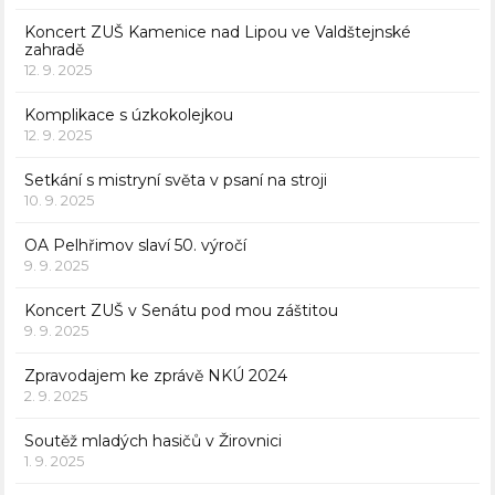
Koncert ZUŠ Kamenice nad Lipou ve Valdštejnské
zahradě
12. 9. 2025
Komplikace s úzkokolejkou
12. 9. 2025
Setkání s mistryní světa v psaní na stroji
10. 9. 2025
OA Pelhřimov slaví 50. výročí
9. 9. 2025
Koncert ZUŠ v Senátu pod mou záštitou
9. 9. 2025
Zpravodajem ke zprávě NKÚ 2024
2. 9. 2025
Soutěž mladých hasičů v Žirovnici
1. 9. 2025