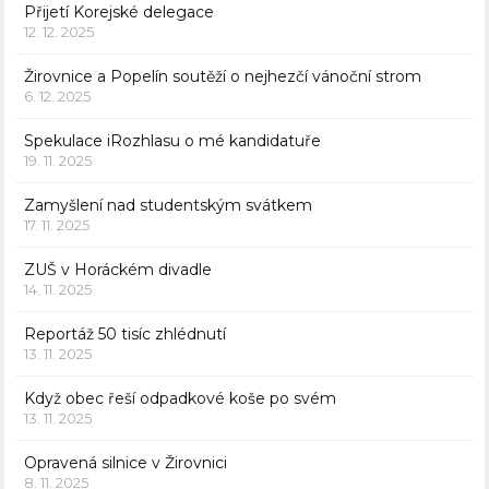
Přijetí Korejské delegace
12. 12. 2025
Žirovnice a Popelín soutěží o nejhezčí vánoční strom
6. 12. 2025
Spekulace iRozhlasu o mé kandidatuře
19. 11. 2025
Zamyšlení nad studentským svátkem
17. 11. 2025
ZUŠ v Horáckém divadle
14. 11. 2025
Reportáž 50 tisíc zhlédnutí
13. 11. 2025
Když obec řeší odpadkové koše po svém
13. 11. 2025
Opravená silnice v Žirovnici
8. 11. 2025