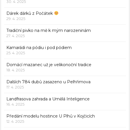
30. 4. 2025
Dárek dárků z Počátek
29. 4. 2025
Tradiční pivko na mě k mým narozeninám
27. 4. 2025
Kamarádi na pódiu i pod pódiem
25. 4. 2025
Domácí mazanec už je velikonoční tradice
18. 4. 2025
Dalších 784 dubů zasazeno u Pelhřimova
17. 4. 2025
Landfrasova zahrada a Umělá Inteligence
16. 4. 2025
Předání modelu hostince U Plhů v Kojčicích
12. 4. 2025