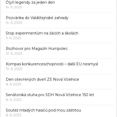
Čtyři legendy za jeden den
14. 6. 2025
Pozvánka do Valdštejnské zahrady
14. 6. 2025
Stop experimentům na žácích a školách
11. 6. 2025
Rozhovor pro Magazín Humpolec
10. 6. 2025
Kompas konkurenceschopnosti – další EU nesmysl
10. 6. 2025
Den otevřených dveří ZŠ Nová Včelnice
8. 6. 2025
Senátorská stuha pro SDH Nová Včelnice 150 let
8. 6. 2025
Soutěž mladých hasičů pod mou záštitou
8. 6. 2025