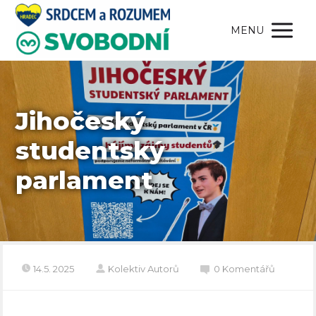
MENU
Jihočeský
studentský
parlament
14.5. 2025
Kolektiv Autorů
0 Komentářů