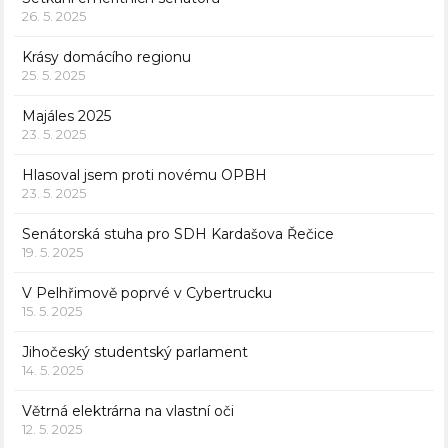
26. 5. 2025
Krásy domácího regionu
25. 5. 2025
Majáles 2025
23. 5. 2025
Hlasoval jsem proti novému OPBH
23. 5. 2025
Senátorská stuha pro SDH Kardašova Řečice
19. 5. 2025
V Pelhřimově poprvé v Cybertrucku
15. 5. 2025
Jihočeský studentský parlament
14. 5. 2025
Větrná elektrárna na vlastní oči
12. 5. 2025