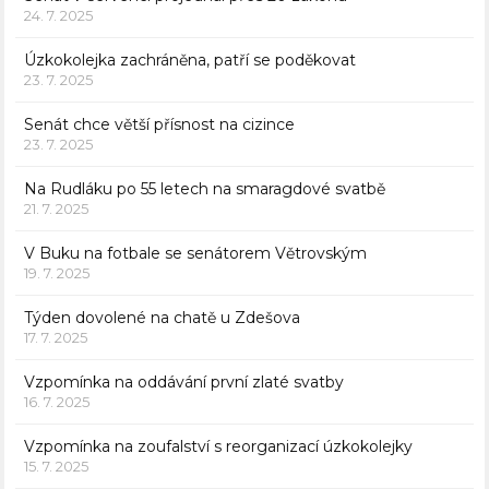
24. 7. 2025
Úzkokolejka zachráněna, patří se poděkovat
23. 7. 2025
Senát chce větší přísnost na cizince
23. 7. 2025
Na Rudláku po 55 letech na smaragdové svatbě
21. 7. 2025
V Buku na fotbale se senátorem Větrovským
19. 7. 2025
Týden dovolené na chatě u Zdešova
17. 7. 2025
Vzpomínka na oddávání první zlaté svatby
16. 7. 2025
Vzpomínka na zoufalství s reorganizací úzkokolejky
15. 7. 2025