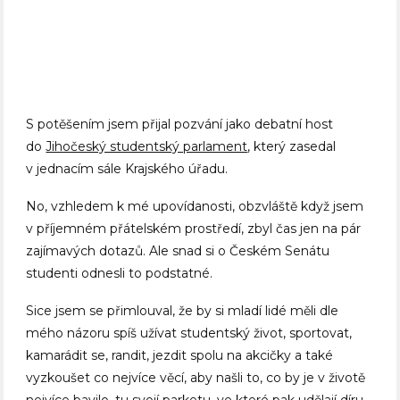
S potěšením jsem přijal pozvání jako debatní host
do
Jihočeský studentský parlament
, který zasedal
v jednacím sále Krajského úřadu.
No, vzhledem k mé upovídanosti, obzvláště když jsem
v příjemném přátelském prostředí, zbyl čas jen na pár
zajímavých dotazů. Ale snad si o Českém Senátu
studenti odnesli to podstatné.
Sice jsem se přimlouval, že by si mladí lidé měli dle
mého názoru spíš užívat studentský život, sportovat,
kamarádit se, randit, jezdit spolu na akcičky a také
vyzkoušet co nejvíce věcí, aby našli to, co by je v životě
nejvíce bavilo, tu svojí parketu, ve které pak udělají díru