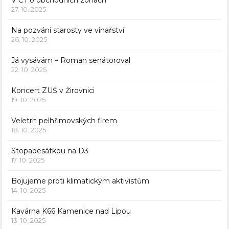
V ČT o obchodních zónách
27. 10. 2025
Na pozvání starosty ve vinařství
26. 10. 2025
Já vysávám – Roman senátoroval
22. 10. 2025
Koncert ZUŠ v Žirovnici
19. 10. 2025
Veletrh pelhřimovských firem
18. 10. 2025
Stopadesátkou na D3
17. 10. 2025
Bojujeme proti klimatickým aktivistům
14. 10. 2025
Kavárna K66 Kamenice nad Lipou
13. 10. 2025