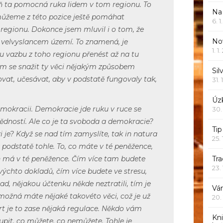
eň ta pomocná ruka lidem v tom regionu. To
Na
ůžeme z této pozice ještě pomáhat
6. 
regionu. Dokonce jsem mluvil i o tom, že
Nov
i velvyslancem území. To znamená, je
1. 1
u vazbu z toho regionu přenést až na tu
tam se snažit ty věci nějakým způsobem
Sil
vat, učesávat, aby v podstatě fungovaly tak,
31. 
Úzk
mokracii. Demokracie jde ruku v ruce se
30.
dností. Ale co je ta svoboda a demokracie?
Ti
i je? Když se nad tím zamyslíte, tak in natura
25.
 podstatě tohle. To, co máte v té peněžence,
n má v té peněžence. Čím více tam budete
Tr
23.
ýchto dokladů, čím více budete ve stresu,
ad, nějakou účtenku někde neztratili, tím je
Vá
možná máte nějaké takovéto věci, což je už
20.
furt je to zase nějaká regulace. Někdo vám
Kn
oupit, co můžete, co nemůžete. Tohle je