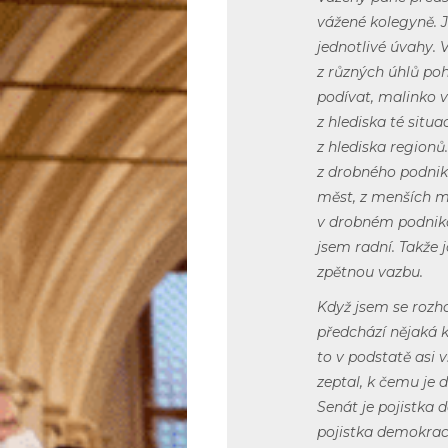
vážené kolegyně. 
jednotlivé úvahy. 
z různých úhlů poh
podívat, malinko v
z hlediska té situ
z hlediska regionů
z drobného podnik
měst, z menších m
v drobném podniká
jsem radní. Takže j
zpětnou vazbu.
Když jsem se rozh
předchází nějaká k
to v podstatě asi v
zeptal, k čemu je 
Senát je pojistka 
pojistka demokracie