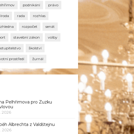
elhřimov
podnikání
právo
říroda
rada
rozhlas
ozhledna
rozpočet
senát
port
stavební zákon
volby
stupitelstvo
školství
votní prostředí
žurnál
na Pelhřimova pro Zuzku
vlovou
1. 2026
běh Albrechta z Valdštejnu
 1. 2026