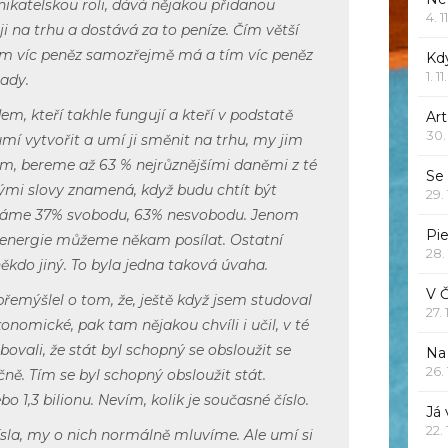
nikatelskou roli, dává nějakou přidanou
4. 1
i na trhu a dostává za to peníze. Čím větší
tím víc peněz samozřejmě má a tím víc peněz
Kd
1. 1
ady.
m, kteří takhle fungují a kteří v podstatě
Art
30.
í vytvořit a umí ji směnit na trhu, my jim
em, bereme až 63 % nejrůznějšími daněmi z té
Se
nými slovy znamená, když budu chtít být
29.
 máme 37% svobodu, 63% nesvobodu. Jenom
Pie
í energie můžeme někam posílat. Ostatní
28.
ěkdo jiný. To byla jedna taková úvaha.
V 
emýšlel o tom, že, ještě když jsem studoval
27.
onomické, pak tam nějakou chvíli i učil, v té
ovali, že stát byl schopný se obsloužit se
Na 
26.
ně. Tím se byl schopný obsloužit stát.
o 1,3 bilionu. Nevím, kolik je současné číslo.
Já
22.
ísla, my o nich normálně mluvíme. Ale umí si