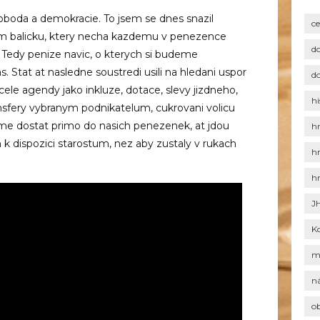
oda a demokracie. To jsem se dnes snazil
c
vem balicku, ktery necha kazdemu v penezence
d
Tedy penize navic, o kterych si budeme
. Stat at nasledne soustredi usili na hledani uspor
d
cele agendy jako inkluze, dotace, slevy jizdneho,
hi
ansfery vybranym podnikatelum, cukrovani volicu
me dostat primo do nasich penezenek, at jdou
h
 k dispozici starostum, nez aby zustaly v rukach
h
h
J
K
m
n
o