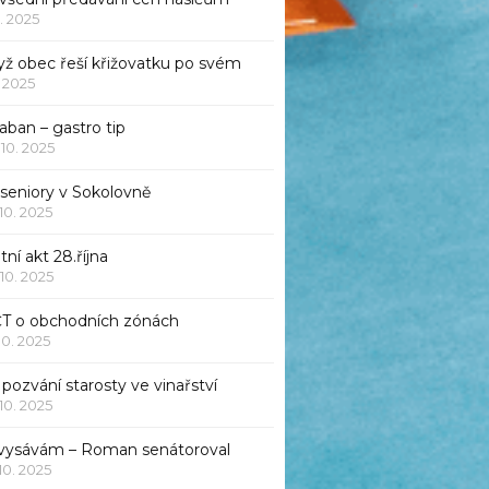
1. 2025
yž obec řeší křižovatku po svém
1. 2025
aban – gastro tip
 10. 2025
 seniory v Sokolovně
 10. 2025
tní akt 28.října
 10. 2025
ČT o obchodních zónách
 10. 2025
pozvání starosty ve vinařství
 10. 2025
 vysávám – Roman senátoroval
 10. 2025