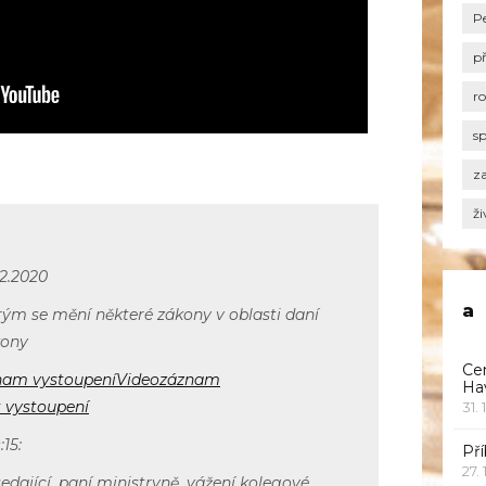
P
p
r
s
za
ži
12.2020
a
rým se mění některé zákony v oblasti daní
kony
Ce
nam vystoupení
Videozáznam
Ha
 vystoupení
31. 
:15:
Pří
27.
dající, paní ministryně, vážení kolegové,