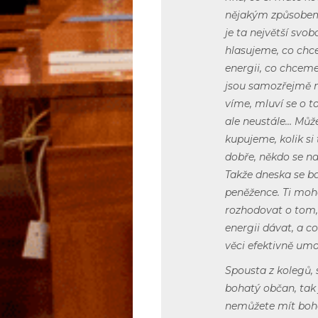
nějakým způsobem 
je ta největší sv
hlasujeme, co chc
energii, co chceme
jsou samozřejmě ně
víme, mluví se o t
ale neustále… Může
kupujeme, kolik si 
dobře, někdo se na
Takže dneska se ba
peněžence. Ti mo
rozhodovat o tom, 
energii dávat, a c
věci efektivně um
Spousta z kolegů, s
bohatý občan, tak 
nemůžete mít boha