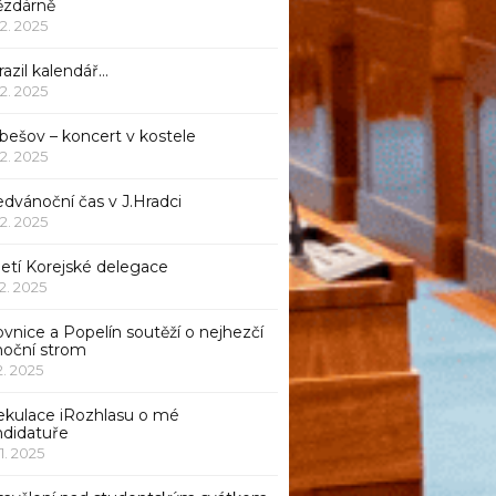
ězdárně
12. 2025
azil kalendář…
12. 2025
bešov – koncert v kostele
12. 2025
dvánoční čas v J.Hradci
12. 2025
jetí Korejské delegace
12. 2025
ovnice a Popelín soutěží o nejhezčí
noční strom
12. 2025
ekulace iRozhlasu o mé
ndidatuře
11. 2025