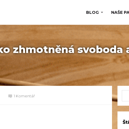
BLOG
NAŠE P
ko zhmotněná svoboda 
1 Komentář
Št