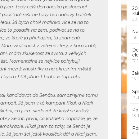
Já jsem tady celý den dneska poslouchal
20.
Ku
V podstatě řešíme tady ten daňový balíček
20.
ledu. Já bych chtěl malinko více se na to
íce to posadit na zem, podívat se na to
Na
18.
ace, ze které já přicházím, to znamená
. Mám zkušenost z veřejné sféry, z korporátů,
De
ání, mám zkušenost ze světa, z velikých
ele
17. 
ěst. Momentálně se nejvíce pohybuji
ní mezi živnostníky a na okresním městě
Jak
á bych chtěl přinést tento vstup, tuto
15. 
Spl
odl kandidovat do Senátu, samozřejmě tomu
14. 
ampaň. Já jsem v té kampani říkal, a říkali
Po
šichni, co jsem sledoval, že když se každý
13. 
dobrý Senát, první, co každého napadne, je, že
demokracie. Říkal jsem to taky, že Senát je
Po
. Já jsem šel ještě kousíček dál a říkal jsem,
9. 