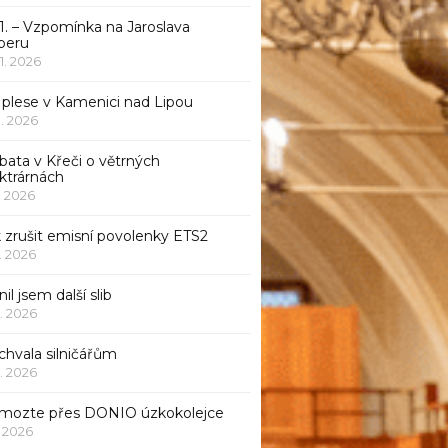
1. – Vzpomínka na Jaroslava
beru
 1. 2026
 plese v Kamenici nad Lipou
 1. 2026
bata v Křeči o větrných
ktrárnách
1. 2026
 zrušit emisní povolenky ETS2
1. 2026
nil jsem další slib
1. 2026
chvala silničářům
1. 2026
mozte přes DONIO úzkokolejce
1. 2026