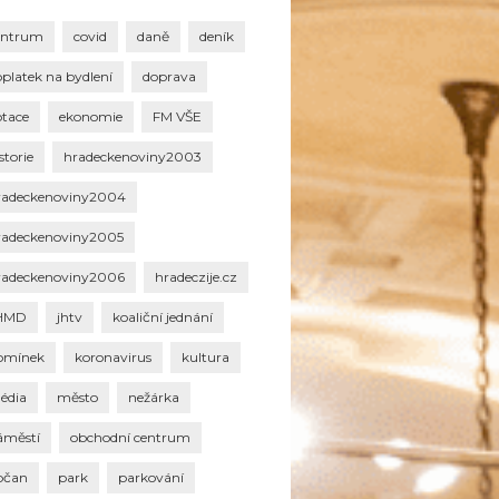
entrum
covid
daně
deník
oplatek na bydlení
doprava
otace
ekonomie
FM VŠE
storie
hradeckenoviny2003
radeckenoviny2004
radeckenoviny2005
radeckenoviny2006
hradeczije.cz
HMD
jhtv
koaliční jednání
omínek
koronavirus
kultura
édia
město
nežárka
áměstí
obchodní centrum
bčan
park
parkování