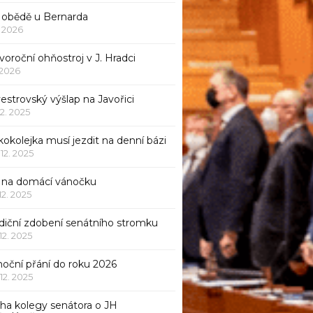
 obědě u Bernarda
1. 2026
oroční ohňostroj v J. Hradci
. 2026
vestrovský výšlap na Javořici
12. 2025
okolejka musí jezdit na denní bázi
 12. 2025
p na domácí vánočku
 12. 2025
adiční zdobení senátního stromku
 12. 2025
noční přání do roku 2026
 12. 2025
iha kolegy senátora o JH