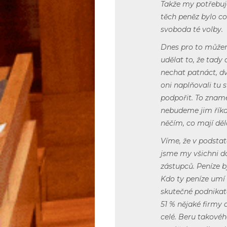
Takže my potřebuje
těch peněz bylo co
svoboda té volby.
Dnes pro to může
udělat to, že tad
nechat patnáct, dv
oni naplňovali tu
podpořit. To znam
nebudeme jim říkat
něčím, co mají děla
Víme, že v podstat
jsme my všichni d
zástupců. Peníze b
Kdo ty peníze umí 
skutečné podnikat
51 % nějaké firmy
celé. Beru takovéh