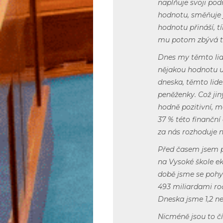
naplňuje svoji pod
hodnotu, směňuje j
hodnotu přináší, 
mu potom zbývá t
Dnes my těmto lide
nějakou hodnotu um
dneska, těmto lid
peněženky. Což ji
hodně pozitivní,
37 % této finančn
za nás rozhoduje n
Před časem jsem př
na Vysoké škole ek
době jsme se pohyb
493 miliardami roč
Dneska jsme 1,2 neb
Nicméně jsou to č