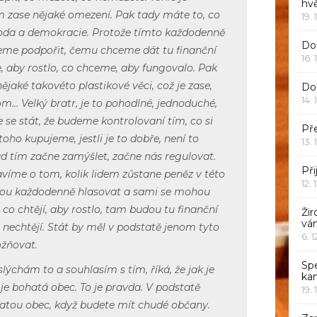
hv
zase nějaké omezení. Pak tady máte to, co
19. 
oboda a demokracie. Protože tímto každodenně
Dor
eme podpořit, čemu chceme dát tu finanční
16. 
, aby rostlo, co chceme, aby fungovalo. Pak
jaké takovéto plastikové věci, což je zase,
Do
14. 
om… Velký bratr, je to pohodlné, jednoduché,
 se stát, že budeme kontrolovaní tím, co si
Pře
toho kupujeme, jestli je to dobře, není to
13. 
d tím začne zamýšlet, začne nás regulovat.
Při
víme o tom, kolik lidem zůstane peněz v této
12. 
hou každodenně hlasovat a sami se mohou
co chtějí, aby rostlo, tam budou tu finanční
Žir
vá
o nechtějí. Stát by měl v podstatě jenom tyto
6. 
ožňovat.
Sp
lýchám to a souhlasím s tím, říká, že jak je
ka
je bohatá obec. To je pravda. V podstatě
19. 
tou obec, když budete mít chudé občany.