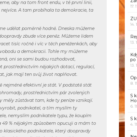
Za
me, aby na tom front endu, v té první linii,
17. 
 nejvíce. A tam probíhala ta demokracie, ta
ZU
14. 
me udělat poměrně hodně. Dneska můžeme
y doopravdy zbude více peněz. Můžeme lidem
Rep
13. 
acet tisíc ročně i víc v těch peněženkách, aby
 svobodu a demokracii. Tohle my můžeme
Kd
ená, oni se sami budou rozhodovat,
po
13. 
 prostřednictvím nějakých dotací, regulací,
t, jak mají ten svůj život naplňovat.
Opr
8. 1
ě nejméně efektivní je stát. V podstatě stát
ohromady, prostřednictvím pár zvolených
S k
y měly zůstávat tam, kde ty peníze vznikají.
Ho
6. 1
vyrobit, podnikatel, a tím myslím ty
ele, nemyslím podnikatele typu, že koupím
S 
 a 49 % nějakým způsobem opucuji a mám to
4. 1
o klasického podnikatele, který doopravdy
Ne