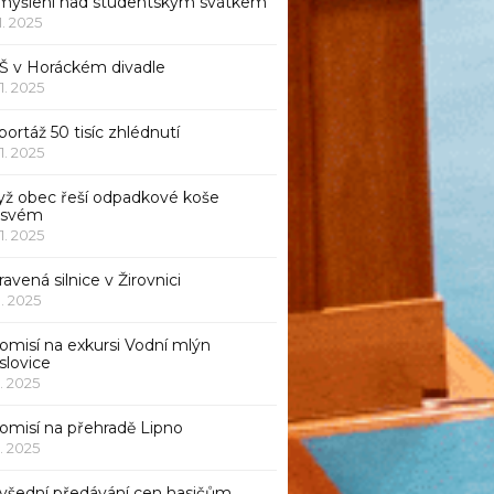
myšlení nad studentským svátkem
11. 2025
Š v Horáckém divadle
11. 2025
ortáž 50 tisíc zhlédnutí
11. 2025
yž obec řeší odpadkové koše
 svém
11. 2025
avená silnice v Žirovnici
1. 2025
omisí na exkursi Vodní mlýn
slovice
1. 2025
komisí na přehradě Lipno
1. 2025
všední předávání cen hasičům