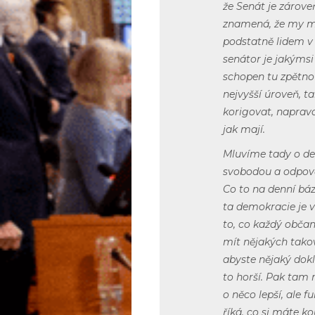
že Senát je zárov
znamená, že my m
podstatně lidem v 
senátor je jakýms
schopen tu zpětno
nejvyšší úroveň, 
korigovat, napravo
jak mají.
Mluvíme tady o de
svobodou a odpově
Co to na denní báz
ta demokracie je v
to, co každý obča
mít nějakých takov
abyste nějaký dokl
to horší. Pak tam 
o něco lepší, ale 
říká, co si máte k