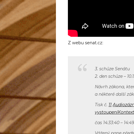
Z webu senat.cz:
3. schůze Senátu
2. den schůze – 10.
Návrh zákona, kte
a některé další zá
Tisk č.
11
Audiozáz
vystoupení
Kontext
čas 14:33:40 – 14:49
Vážený pane předse