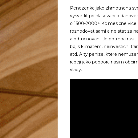
Penezenka jako zhmotnena svob
vysvetlit pri hlasovani o dano
o 1500-2000+ Kc mesicne vice. 
rozhodovat sami a ne stat za nas
a odtucnovani. Je potreba rusit 
boj s klimatem, neinvesticni tr
atd. A ty penize, ktere nemuze
radeji jako podpora nasim obcim
vlady.