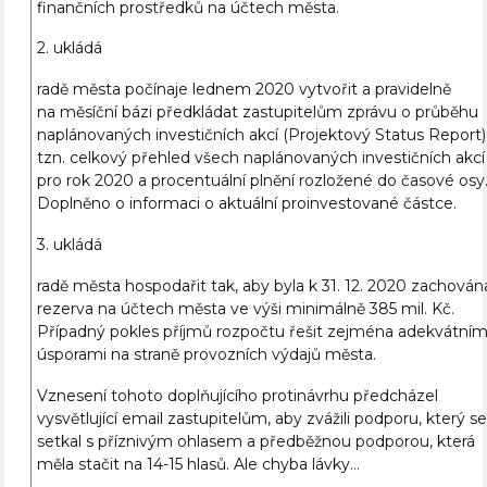
finančních prostředků na účtech města.
2. ukládá
radě města počínaje lednem 2020 vytvořit a pravidelně
na měsíční bázi předkládat zastupitelům zprávu o průběhu
naplánovaných investičních akcí (Projektový Status Report)
tzn. celkový přehled všech naplánovaných investičních akcí
pro rok 2020 a procentuální plnění rozložené do časové osy
Doplněno o informaci o aktuální proinvestované částce.
3. ukládá
radě města hospodařit tak, aby byla k 31. 12. 2020 zachován
rezerva na účtech města ve výši minimálně 385 mil. Kč.
Případný pokles příjmů rozpočtu řešit zejména adekvátním
úsporami na straně provozních výdajů města.
Vznesení tohoto doplňujícího protinávrhu předcházel
vysvětlující email zastupitelům, aby zvážili podporu, který s
setkal s příznivým ohlasem a předběžnou podporou, která
měla stačit na 14-15 hlasů. Ale chyba lávky…