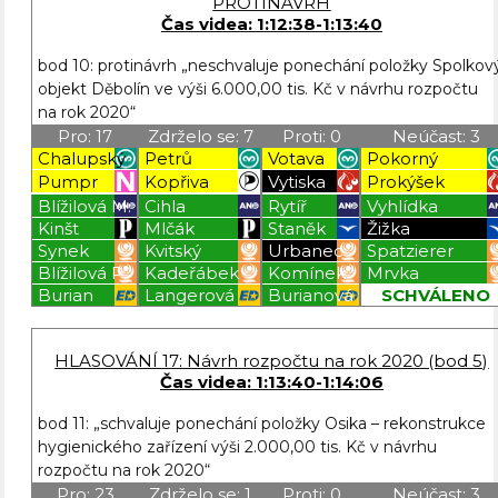
PROTINÁVRH
Čas videa: 1:12:38-1:13:40
bod 10: protinávrh „neschvaluje ponechání položky Spolkov
objekt Děbolín ve výši 6.000,00 tis. Kč v návrhu rozpočtu
na rok 2020“
Pro: 17
Zdrželo se: 7
Proti: 0
Neúčast: 3
Chalupský
Petrů
Votava
Pokorný
Pumpr
Kopřiva
Vytiska
Prokýšek
Blížilová M.
Cihla
Rytíř
Vyhlídka
Kinšt
Mlčák
Staněk
Žižka
Synek
Kvitský
Urbanec
Spatzierer
Blížilová P.
Kadeřábek
Komínek
Mrvka
Burian
Langerová
Burianová
SCHVÁLENO
Blížilová P
Blížilová P
Blížilová P
Blížilová P
HLASOVÁNÍ 17: Návrh rozpočtu na rok 2020 (bod 5)
Čas videa: 1:13:40-1:14:06
bod 11: „schvaluje ponechání položky Osika – rekonstrukce
hygienického zařízení výši 2.000,00 tis. Kč v návrhu
rozpočtu na rok 2020“
Pro: 23
Zdrželo se: 1
Proti: 0
Neúčast: 3