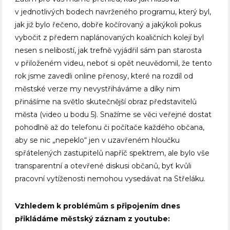
v jednotlivých bodech navrženého programu, který byl,
jak již bylo řečeno, dobře kočírovaný a jakýkoli pokus
vybočit z předem naplánovaných koaličních kolejí byl
nesen s nelibostí, jak trefně vyjádřil sám pan starosta
v přiloženém videu, neboť si opět neuvědomil, že tento
rok jsme zavedli online přenosy, které na rozdíl od
městské verze my nevystřiháváme a díky nim
přinášíme na světlo skutečnější obraz představitelů
města (video u bodu 5). Snažíme se věci veřejné dostat
pohodlně až do telefonu či počítače každého občana,
aby se nic „nepeklo“ jen v uzavřeném hloučku
spřátelených zastupitelů napříč spektrem, ale bylo vše
transparentní a otevřené diskusi občanů, byť kvůli
pracovní vytíženosti nemohou vysedávat na Střeláku.
Vzhledem k problémům s připojením dnes
přikládáme městský záznam z youtube: