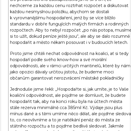
nechceme za každou cenu roztrhat rozpočet a diskutovat
každou nesmyslnou položku, abychom se dostali
k vyrovnanějšímu hospodaření, jenž by se více blížilo
standardu v dobře fungujících malých firmách a rodinných
rozpočtech. Aby to nebyl rozpočet „po nás potopa, musím
si to užít, dokud peníze ještě jsou“, ale aby se dalo rozumně
hospodařit a město někam posouvat i v budoucích letech.
Proto jsme chtěli nechat odpovědnost na koalici, ať si tedy
hospodaří podle svého know-how a své morální
odpovědnosti, ale v rámci určitých mantinelů, které by nám
jako opozici dávaly určitou jistotu, že budeme moci
občanům garantovat nerozvrácení městské pokladničky
Jednoduše jsme řekli: „Hospodařte si, jak umíte, je to Vaše
koaliční odpovědnost, ale pojďme se domluvit, že budete
hospodařit tak, aby na konci roku byla na účtech města
stále rezerva minimálně cca 385mil Kč. Výdaje jsou plus
mínus dané a s těmi umíme něco dělat, ale pojďme sledova
to, co neovlivníme a to je natékání peněz do města ze
státního rozpočtu a to pojďme bedlivě sledovat. Jakmile