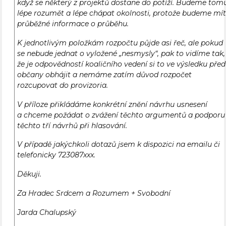
když se některý z projektů dostane do potíží. Budeme tom
lépe rozumět a lépe chápat okolnosti, protože budeme mí
průběžné informace o průběhu.
K jednotlivým položkám rozpočtu půjde asi řeč, ale pokud
se nebude jednat o vyložené „nesmysly“, pak to vidíme tak,
že je odpovědností koaličního vedení si to ve výsledku před
občany obhájit a nemáme zatím důvod rozpočet
rozcupovat do provizoria.
V příloze přikládáme konkrétní znění návrhu usnesení
a chceme požádat o zvážení těchto argumentů a podporu
těchto tří návrhů při hlasování.
V případě jakýchkoli dotazů jsem k dispozici na emailu či
telefonicky 723087xxx.
Děkuji.
Za Hradec Srdcem a Rozumem + Svobodní
Jarda Chalupský