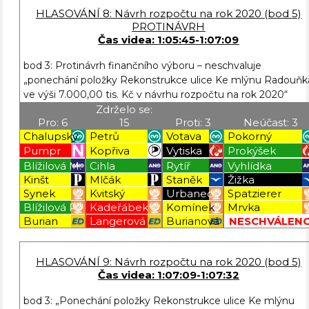
HLASOVÁNÍ 8: Návrh rozpočtu na rok 2020 (bod 5)
PROTINÁVRH
Čas videa: 1:05:45-1:07:09
bod 3: Protinávrh finančního výboru – neschvaluje
„ponechání položky Rekonstrukce ulice Ke mlýnu Radouňk
ve výši 7.000,00 tis. Kč v návrhu rozpočtu na rok 2020“
Zdrželo se:
Pro: 6
15
Proti: 3
Neúčast: 3
Chalupský
Petrů
Votava
Pokorný
Pumpr
Kopřiva
Vytiska
Prokýšek
Blížilová M.
Cihla
Rytíř
Vyhlídka
Kinšt
Mlčák
Staněk
Žižka
Synek
Kvitský
Urbanec
Spatzierer
Blížilová P.
Kadeřábek
Komínek
Mrvka
Burian
Langerová
Burianová
NESCHVÁLEN
Blížilová P
Blížilová P
Blížilová P
Blížilová P
HLASOVÁNÍ 9: Návrh rozpočtu na rok 2020 (bod 5)
Čas videa: 1:07:09-1:07:32
bod 3: „Ponechání položky Rekonstrukce ulice Ke mlýnu