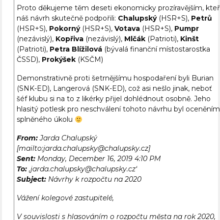
Proto děkujeme těm deseti ekonomicky prozíravějším, kteř
náš návrh skutečně podpořili:
Chalupský
(HSR+S),
Petrů
(HSR+S),
Pokorný
(HSR+S),
Votava
(HSR+S),
Pumpr
(nezávislý),
Kopřiva
(nezávislý),
Mlčák
(Patrioti),
Kinšt
(Patrioti),
Petra Blížilová
(bývalá finanční místostarostka
ČSSD),
Prokýšek
(KSČM)
Demonstrativně proti šetrnějšímu hospodaření byli Burian
(SNK-ED), Langerová (SNK-ED), což asi nešlo jinak, neboť
šéf klubu si na to z likérky přijel dohlédnout osobně. Jeho
hlasitý potlesk pro neschválení tohoto návrhu byl ocenění
splněného úkolu
From:
Jarda Chalupský
[mailto:jarda.chalupsky@chalupsky.cz]
Sent:
Monday, December 16, 2019 4:10 PM
To:
‚jarda.chalupsky@chalupsky.cz‘
Subject:
Návrhy k rozpočtu na 2020
Vážení kolegové zastupitelé,
V souvislosti s hlasováním o rozpočtu města na rok 2020,