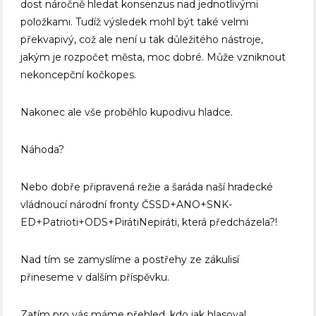
dost náročně hledat konsenzus nad jednotlivými
položkami. Tudíž výsledek mohl být také velmi
překvapivý, což ale není u tak důležitého nástroje,
jakým je rozpočet města, moc dobré. Může vzniknout
nekoncepční kočkopes.
Nakonec ale vše proběhlo kupodivu hladce.
Náhoda?
Nebo dobře připravená režie a šaráda naší hradecké
vládnoucí národní fronty ČSSD+ANO+SNK-
ED+Patrioti+ODS+PirátiNepiráti, která předcházela?!
Nad tím se zamyslíme a postřehy ze zákulisí
přineseme v dalším příspěvku.
Zatím pro vás máme přehled, kdo jak hlasoval