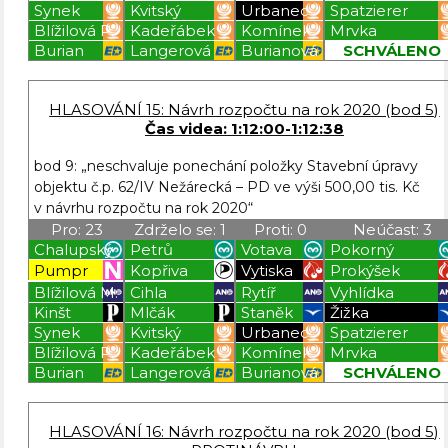
Synek
Kvitský
Urbanec
Spatzierer
Blížilová P.
Kadeřábek
Komínek
Mrvka
Burian
Langerová
Burianová
SCHVÁLENO
Blížilová P
Blížilová P
Blížilová P
Blížilová P
HLASOVÁNÍ 15: Návrh rozpočtu na rok 2020 (bod 5)
Čas videa: 1:12:00-1:12:38
bod 9: „neschvaluje ponechání položky Stavební úpravy
objektu č.p. 62/IV Nežárecká – PD ve výši 500,00 tis. Kč
v návrhu rozpočtu na rok 2020“
Pro: 23
Zdrželo se: 1
Proti: 0
Neúčast: 3
Chalupský
Petrů
Votava
Pokorný
Pumpr
Kopřiva
Vytiska
Prokýšek
Blížilová M.
Cihla
Rytíř
Vyhlídka
Kinšt
Mlčák
Staněk
Žižka
Synek
Kvitský
Urbanec
Spatzierer
Blížilová P.
Kadeřábek
Komínek
Mrvka
Burian
Langerová
Burianová
SCHVÁLENO
Blížilová P
Blížilová P
Blížilová P
Blížilová P
HLASOVÁNÍ 16: Návrh rozpočtu na rok 2020 (bod 5)