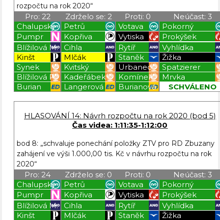
rozpočtu na rok 2020“
Pro: 22
Zdrželo se: 2
Proti: 0
Neúčast: 3
Chalupský
Petrů
Votava
Pokorný
Pumpr
Kopřiva
Vytiska
Prokýšek
Blížilová M.
Cihla
Rytíř
Vyhlídka
Kinšt
Mlčák
Staněk
Žižka
Synek
Kvitský
Urbanec
Spatzierer
Blížilová P.
Kadeřábek
Komínek
Mrvka
Burian
Langerová
Burianová
SCHVÁLENO
Blížilová P
Blížilová P
Blížilová P
Blížilová P
HLASOVÁNÍ 14: Návrh rozpočtu na rok 2020 (bod 5)
Čas videa: 1:11:35-1:12:00
bod 8: „schvaluje ponechání položky ZTV pro RD Zbuzany
zahájení ve výši 1.000,00 tis. Kč v návrhu rozpočtu na rok
2020“
Pro: 24
Zdrželo se: 0
Proti: 0
Neúčast: 3
Chalupský
Petrů
Votava
Pokorný
Pumpr
Kopřiva
Vytiska
Prokýšek
Blížilová M.
Cihla
Rytíř
Vyhlídka
Kinšt
Mlčák
Staněk
Žižka