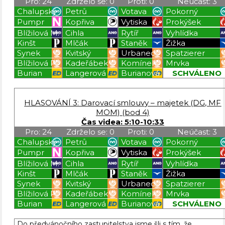
Pro: 24
Zdrželo se: 0
Proti: 0
Neúčast: 3
Chalupský
Petrů
Votava
Pokorný
Pumpr
Kopřiva
Vytiska
Prokýšek
Blížilová M.
Cihla
Rytíř
Vyhlídka
Kinšt
Mlčák
Staněk
Žižka
Synek
Kvitský
Urbanec
Spatzierer
Blížilová P.
Kadeřábek
Komínek
Mrvka
Burian
Langerová
Burianová
SCHVÁLENO
Blížilová P
Blížilová P
Blížilová P
Blížilová P
HLASOVÁNÍ 3: Darovací smlouvy – majetek (DG, MF
MOM) (bod 4)
Čas videa: 5:10-10:33
Pro: 24
Zdrželo se: 0
Proti: 0
Neúčast: 3
Chalupský
Petrů
Votava
Pokorný
Pumpr
Kopřiva
Vytiska
Prokýšek
Blížilová M.
Cihla
Rytíř
Vyhlídka
Kinšt
Mlčák
Staněk
Žižka
Synek
Kvitský
Urbanec
Spatzierer
Blížilová P.
Kadeřábek
Komínek
Mrvka
Burian
Langerová
Burianová
SCHVÁLENO
Blížilová P
Blížilová P
Blížilová P
Blížilová P
Do předvánočního zastupitelstva jsme šli s tím, že