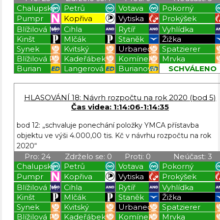
Chalupský
Petrů
Votava
Pokorný
Pumpr
Kopřiva
Vytiska
Prokýšek
Blížilová M.
Cihla
Rytíř
Vyhlídka
Kinšt
Mlčák
Staněk
Žižka
Synek
Kvitský
Urbanec
Spatzierer
Blížilová P.
Kadeřábek
Komínek
Mrvka
Burian
Langerová
Burianová
SCHVÁLENO
Blížilová P
Blížilová P
Blížilová P
Blížilová P
HLASOVÁNÍ 18: Návrh rozpočtu na rok 2020 (bod 5)
Čas videa: 1:14:06-1:14:35
bod 12: „schvaluje ponechání položky YMCA přístavba
objektu ve výši 4.000,00 tis. Kč v návrhu rozpočtu na rok
2020“
Pro: 24
Zdrželo se: 0
Proti: 0
Neúčast: 3
Chalupský
Petrů
Votava
Pokorný
Pumpr
Kopřiva
Vytiska
Prokýšek
Blížilová M.
Cihla
Rytíř
Vyhlídka
Kinšt
Mlčák
Staněk
Žižka
Synek
Kvitský
Urbanec
Spatzierer
Blížilová P.
Kadeřábek
Komínek
Mrvka