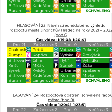
Synek
Kvitský
Urbanec
Spatzierer
Blížilová P.
Kadeřábek
Komínek
Mrvka
Burian
Langerová
Burianová
SCHVÁLENO
Blížilová P
Blížilová P
Blížilová P
Blížilová P
HLASOVÁNÍ 23: Návrh střednědobého výhledu
rozpočtu města Jindřichův Hradec na roky 2021 – 202
(bod 6)
Čas videa: 1:19:08-1:20:41
Pro: 21
Zdrželo se: 3
Proti: 0
Neúčast: 3
Chalupský
Petrů
Votava
Pokorný
Pumpr
Kopřiva
Vytiska
Prokýšek
Blížilová M.
Cihla
Rytíř
Vyhlídka
Kinšt
Mlčák
Staněk
Žižka
Synek
Kvitský
Urbanec
Spatzierer
Blížilová P.
Kadeřábek
Komínek
Mrvka
Burian
Langerová
Burianová
SCHVÁLENO
Blížilová P
Blížilová P
Blížilová P
Blížilová P
HLASOVÁNÍ 24: Rozpočtová opatření schválená rado
města (bod 8)
Čas videa: 1:20:41-1:23:51
Pro: 22
Zdrželo se: 2
Proti: 0
Neúčast: 3