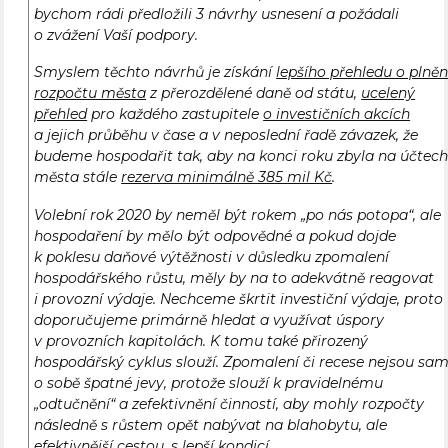
bychom rádi předložili 3 návrhy usnesení a požádali
o zvážení Vaší podpory.
Smyslem těchto návrhů je získání
lepšího přehledu o plněn
rozpočtu města
z přerozdělené daně od státu,
ucelený
přehled
pro každého zastupitele
o investičních akcích
a jejich průběhu v čase a v neposlední řadě závazek, že
budeme hospodařit tak, aby na konci roku zbyla na účtec
města stále
rezerva minimálně 385 mil Kč
.
Volební rok 2020 by neměl být rokem „po nás potopa“, ale
hospodaření by mělo být odpovědné a pokud dojde
k poklesu daňové výtěžnosti v důsledku zpomalení
hospodářského růstu, měly by na to adekvátně reagovat
i provozní výdaje. Nechceme škrtit investiční výdaje, proto
doporučujeme primárně hledat a využívat úspory
v provozních kapitolách. K tomu také přirozený
hospodářský cyklus slouží. Zpomalení či recese nejsou sam
o sobě špatné jevy, protože slouží k pravidelnému
„odtučnění“ a zefektivnění činností, aby mohly rozpočty
následně s růstem opět nabývat na blahobytu, ale
efektivnější cestou, s lepší kondicí.