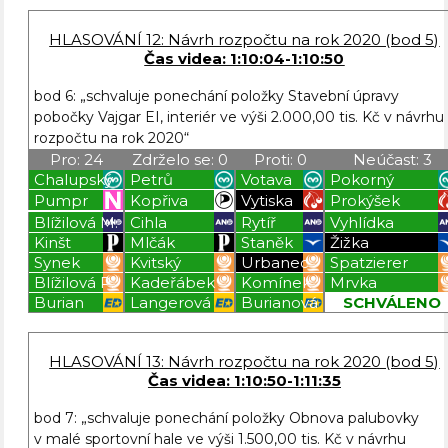
Blížilová P
Blížilová P
Blížilová P
Blížilová P
HLASOVÁNÍ 12: Návrh rozpočtu na rok 2020 (bod 5)
Čas videa: 1:10:04-1:10:50
bod 6: „schvaluje ponechání položky Stavební úpravy
pobočky Vajgar EI, interiér ve výši 2.000,00 tis. Kč v návrhu
rozpočtu na rok 2020“
Pro: 24
Zdrželo se: 0
Proti: 0
Neúčast: 3
Chalupský
Petrů
Votava
Pokorný
Pumpr
Kopřiva
Vytiska
Prokýšek
Blížilová M.
Cihla
Rytíř
Vyhlídka
Kinšt
Mlčák
Staněk
Žižka
Synek
Kvitský
Urbanec
Spatzierer
Blížilová P.
Kadeřábek
Komínek
Mrvka
Burian
Langerová
Burianová
SCHVÁLENO
Blížilová P
Blížilová P
Blížilová P
Blížilová P
HLASOVÁNÍ 13: Návrh rozpočtu na rok 2020 (bod 5)
Čas videa: 1:10:50-1:11:35
bod 7: „schvaluje ponechání položky Obnova palubovky
v malé sportovní hale ve výši 1.500,00 tis. Kč v návrhu