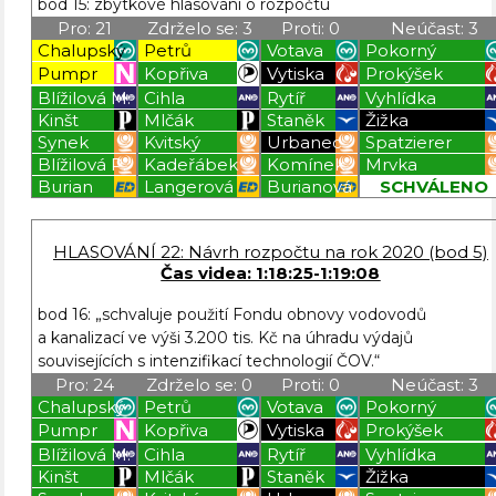
bod 15: zbytkové hlasování o rozpočtu
Pro: 21
Zdrželo se: 3
Proti: 0
Neúčast: 3
Chalupský
Petrů
Votava
Pokorný
Pumpr
Kopřiva
Vytiska
Prokýšek
Blížilová M.
Cihla
Rytíř
Vyhlídka
Kinšt
Mlčák
Staněk
Žižka
Synek
Kvitský
Urbanec
Spatzierer
Blížilová P.
Kadeřábek
Komínek
Mrvka
Burian
Langerová
Burianová
SCHVÁLENO
Blížilová P
Blížilová P
Blížilová P
Blížilová P
HLASOVÁNÍ 22: Návrh rozpočtu na rok 2020 (bod 5)
Čas videa: 1:18:25-1:19:08
bod 16: „schvaluje použití Fondu obnovy vodovodů
a kanalizací ve výši 3.200 tis. Kč na úhradu výdajů
souvisejících s intenzifikací technologií ČOV.“
Pro: 24
Zdrželo se: 0
Proti: 0
Neúčast: 3
Chalupský
Petrů
Votava
Pokorný
Pumpr
Kopřiva
Vytiska
Prokýšek
Blížilová M.
Cihla
Rytíř
Vyhlídka
Kinšt
Mlčák
Staněk
Žižka