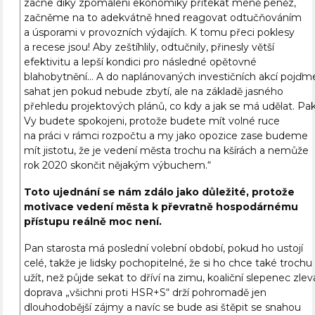
začne díky zpomalení ekonomiky přitékat méně peněz,
začněme na to adekvátně hned reagovat odtučňováním
a úsporami v provozních výdajích. K tomu přeci poklesy
a recese jsou! Aby zeštíhlily, odtučnily, přinesly větší
efektivitu a lepší kondici pro následné opětovné
blahobytnění… A do naplánovaných investičních akcí pojďm
sahat jen pokud nebude zbytí, ale na základě jasného
přehledu projektových plánů, co kdy a jak se má udělat. Pa
Vy budete spokojeni, protože budete mít volné ruce
na práci v rámci rozpočtu a my jako opozice zase budeme
mít jistotu, že je vedení města trochu na kšírách a nemůže
rok 2020 skončit nějakým výbuchem.“
Toto ujednání se nám zdálo jako důležité, protože
motivace vedení města k převratně hospodárnému
přístupu reálně moc není.
Pan starosta má poslední volební období, pokud ho ustojí
celé, takže je lidsky pochopitelné, že si ho chce také trochu
užít, než půjde sekat to dříví na zimu, koaliční slepenec zlev
doprava „všichni proti HSR+S“ drží pohromadě jen
dlouhodobější zájmy a navíc se bude asi štěpit se snahou