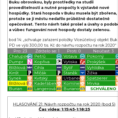
Buku obrovskou, byly prostředky na studii
proveditelnosti a nutné propočty k výstavbě nové
hospůdky. Stará hospoda v Buku musela být zbořena,
protože se jí městu nedařilo průběžně dostatečně
opečovávat. Tento návrh také prošel a úvahy o podob
a vůbec fungování nové hospody dostaly zelenou.
bod 14: „schvaluje zařazení položky Víceúčelový objekt Buk
PD ve výši 300,00 tis. Kč do návrhu rozpočtu na rok 2020“
Pro: 23
Zdrželo se: 1
Proti: 0
Neúčast: 3
Chalupský
Petrů
Votava
Pokorný
Pumpr
Kopřiva
Vytiska
Prokýšek
Blížilová M.
Cihla
Rytíř
Vyhlídka
Kinšt
Mlčák
Staněk
Žižka
Synek
Kvitský
Urbanec
Spatzierer
Blížilová P.
Kadeřábek
Komínek
Mrvka
Burian
Langerová
Burianová
SCHVÁLENO
Blížilová P
Blížilová P
Blížilová P
Blížilová P
HLASOVÁNÍ 21: Návrh rozpočtu na rok 2020 (bod 5)
Čas videa: 1:15:45-1:18:25