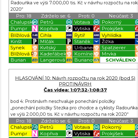
Radouňka ve výši 7.000,00 tis. Kč v návrhu rozpočtu na rok
2020“
Pro: 18
Zdrželo se: 6
Proti: 0
Neúčast: 3
Chalupský
Petrů
Votava
Pokorný
Pumpr
Kopřiva
Vytiska
Prokýšek
Blížilová M.
Cihla
Rytíř
Vyhlídka
Kinšt
Mlčák
Staněk
Žižka
Synek
Kvitský
Urbanec
Spatzierer
Blížilová P.
Kadeřábek
Komínek
Mrvka
Burian
Langerová
Burianová
SCHVÁLENO
Blížilová P
Blížilová P
Blížilová P
Blížilová P
HLASOVÁNÍ 10: Návrh rozpočtu na rok 2020 (bod 5)
PROTINÁVRH
Čas videa: 1:07:32-1:08:37
bod 4: Protinávrh neschvaluje ponechání položky
„ponechání položky Stezka pro chodce a cyklisty Radouňka
ve výši 2.000,00 tis. Kč v návrhu rozpočtu na rok 2020“
Pro: 18
Zdrželo se: 6
Proti: 0
Neúčast: 3
Chalupský
Petrů
Votava
Pokorný
Pumpr
Kopřiva
Vytiska
Prokýšek