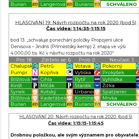
Burian
Langerová
Burianová
SCHVÁLENO
Blížilová P
Blížilová P
Blížilová P
Blížilová P
HLASOVÁNÍ 19: Návrh rozpočtu na rok 2020 (bod 5)
Čas videa: 1:14:35-1:15:15
bod 13: „schvaluje ponechání položky Propojení ulice
Denisova – Jindřiš (Příměstský kemp) 2. etapa ve výši
4.000,00 tis. Kč v návrhu rozpočtu na rok 2020“
Pro: 18
Zdrželo se: 6
Proti: 0
Neúčast: 3
Chalupský
Petrů
Votava
Pokorný
Pumpr
Kopřiva
Vytiska
Prokýšek
Blížilová M.
Cihla
Rytíř
Vyhlídka
Kinšt
Mlčák
Staněk
Žižka
Synek
Kvitský
Urbanec
Spatzierer
Blížilová P.
Kadeřábek
Komínek
Mrvka
Burian
Langerová
Burianová
SCHVÁLENO
Blížilová P
Blížilová P
Blížilová P
Blížilová P
HLASOVÁNÍ 20: Návrh rozpočtu na rok 2020 (bod 5)
Čas videa: 1:15:15-1:15:45
Drobnou položkou, ale svým významem pro obyvatele