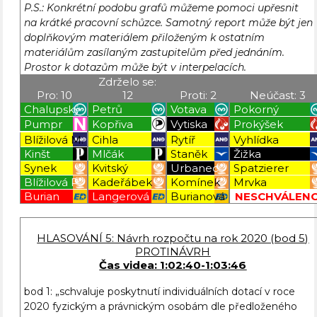
P.S.: Konkrétní podobu grafů můžeme pomoci upřesnit
na krátké pracovní schůzce. Samotný report může být jen
doplňkovým materiálem přiloženým k ostatním
materiálům zasílaným zastupitelům před jednáním.
Prostor k dotazům může být v interpelacích.
Zdrželo se:
Pro: 10
12
Proti: 2
Neúčast: 3
Chalupský
Petrů
Votava
Pokorný
Pumpr
Kopřiva
Vytiska
Prokýšek
Blížilová M.
Cihla
Rytíř
Vyhlídka
Kinšt
Mlčák
Staněk
Žižka
Synek
Kvitský
Urbanec
Spatzierer
Blížilová P.
Kadeřábek
Komínek
Mrvka
Burian
Langerová
Burianová
NESCHVÁLEN
Blížilová P
Blížilová P
Blížilová P
Blížilová P
HLASOVÁNÍ 5: Návrh rozpočtu na rok 2020 (bod 5)
PROTINÁVRH
Čas videa: 1:02:40-1:03:46
bod 1: „schvaluje poskytnutí individuálních dotací v roce
2020 fyzickým a právnickým osobám dle předloženého