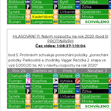
Blížilová M.
Cihla
Rytíř
Vyhlídka
Kinšt
Mlčák
Staněk
Žižka
Synek
Kvitský
Urbanec
Spatzierer
Blížilová P.
Kadeřábek
Komínek
Mrvka
Burian
Langerová
Burianová
SCHVÁLENO
Blížilová P
Blížilová P
Blížilová P
Blížilová P
HLASOVÁNÍ 11: Návrh rozpočtu na rok 2020 (bod 5)
PROTINÁVRH
Čas videa: 1:08:37-1:10:04
bod 5: Protinávrh schvaluje ponechání položky „ponechání
položky Parkoviště a chodníky Vajgar Řečička 2. etapa ve
výši 5.000,00 tis. Kč v návrhu rozpočtu na rok 2020“
Pro: 24
Zdrželo se: 0
Proti: 0
Neúčast: 3
Chalupský
Petrů
Votava
Pokorný
Pumpr
Kopřiva
Vytiska
Prokýšek
Blížilová M.
Cihla
Rytíř
Vyhlídka
Kinšt
Mlčák
Staněk
Žižka
Synek
Kvitský
Urbanec
Spatzierer
Blížilová P.
Kadeřábek
Komínek
Mrvka
Burian
Langerová
Burianová
SCHVÁLENO