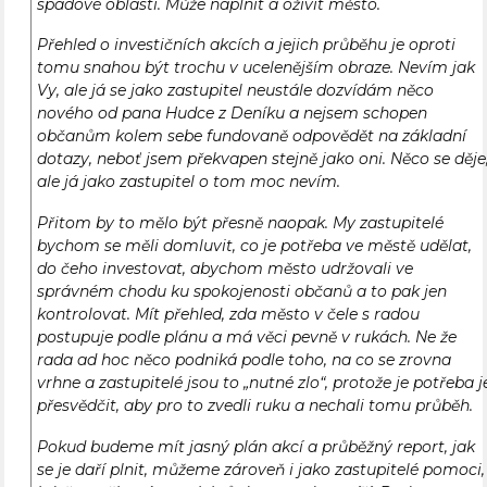
spádové oblasti. Může naplnit a oživit město.
Přehled o investičních akcích a jejich průběhu je oproti
tomu snahou být trochu v ucelenějším obraze. Nevím jak
Vy, ale já se jako zastupitel neustále dozvídám něco
nového od pana Hudce z Deníku a nejsem schopen
občanům kolem sebe fundovaně odpovědět na základní
dotazy, neboť jsem překvapen stejně jako oni. Něco se děje
ale já jako zastupitel o tom moc nevím.
Přitom by to mělo být přesně naopak. My zastupitelé
bychom se měli domluvit, co je potřeba ve městě udělat,
do čeho investovat, abychom město udržovali ve
správném chodu ku spokojenosti občanů a to pak jen
kontrolovat. Mít přehled, zda město v čele s radou
postupuje podle plánu a má věci pevně v rukách. Ne že
rada ad hoc něco podniká podle toho, na co se zrovna
vrhne a zastupitelé jsou to „nutné zlo“, protože je potřeba j
přesvědčit, aby pro to zvedli ruku a nechali tomu průběh.
Pokud budeme mít jasný plán akcí a průběžný report, jak
se je daří plnit, můžeme zároveň i jako zastupitelé pomoci,