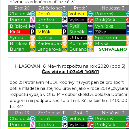
návrhu uvedeného v příloze č. 3“
Pro: 20
Zdrželo se: 3
Proti: 1
Neúčast: 3
Chalupský
Petrů
Votava
Pokorný
Pumpr
Kopřiva
Vytiska
Prokýšek
Blížilová M.
Cihla
Rytíř
Vyhlídka
Kinšt
Mlčák
Staněk
Žižka
Synek
Kvitský
Urbanec
Spatzierer
Blížilová P.
Kadeřábek
Komínek
Mrvka
Burian
Langerová
Burianová
SCHVÁLENO
Blížilová P
Blížilová P
Blížilová P
Blížilová P
HLASOVÁNÍ 6: Návrh rozpočtu na rok 2020 (bod 5)
Čas videa: 1:03:46-1:05:11
bod 2: Protinávrh MUDr. Kopřivy navýšit peníze pro sport
dětí a mládeže na stejnou úroveň jako v roce 2019 „zvýšení
rozpočtu výdajů v ORJ 14 – odbor školství, položka Dotační
program na podporu sportu o 1 mil. Kč na částku 11.400,00
tis. Kč“
Pro: 13
Zdrželo se: 11
Proti: 0
Neúčast: 3
Chalupský
Petrů
Votava
Pokorný
Pumpr
Kopřiva
Vytiska
Prokýšek