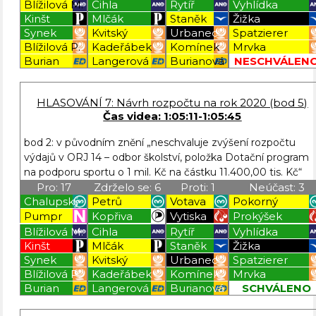
Blížilová M.
Cihla
Rytíř
Vyhlídka
Kinšt
Mlčák
Staněk
Žižka
Synek
Kvitský
Urbanec
Spatzierer
Blížilová P.
Kadeřábek
Komínek
Mrvka
Burian
Langerová
Burianová
NESCHVÁLEN
Blížilová P
Blížilová P
Blížilová P
Blížilová P
HLASOVÁNÍ 7: Návrh rozpočtu na rok 2020 (bod 5)
Čas videa: 1:05:11-1:05:45
bod 2: v původním znění „neschvaluje zvýšení rozpočtu
výdajů v ORJ 14 – odbor školství, položka Dotační program
na podporu sportu o 1 mil. Kč na částku 11.400,00 tis. Kč“
Pro: 17
Zdrželo se: 6
Proti: 1
Neúčast: 3
Chalupský
Petrů
Votava
Pokorný
Pumpr
Kopřiva
Vytiska
Prokýšek
Blížilová M.
Cihla
Rytíř
Vyhlídka
Kinšt
Mlčák
Staněk
Žižka
Synek
Kvitský
Urbanec
Spatzierer
Blížilová P.
Kadeřábek
Komínek
Mrvka
Burian
Langerová
Burianová
SCHVÁLENO
Blížilová P
Blížilová P
Blížilová P
Blížilová P