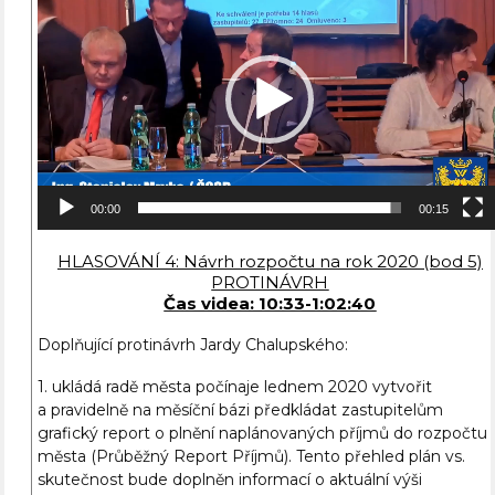
přehrávač
00:00
00:15
HLASOVÁNÍ 4: Návrh rozpočtu na rok 2020 (bod 5)
PROTINÁVRH
Čas videa: 10:33-1:02:40
Doplňující protinávrh Jardy Chalupského:
1. ukládá radě města počínaje lednem 2020 vytvořit
a pravidelně na měsíční bázi předkládat zastupitelům
grafický report o plnění naplánovaných příjmů do rozpočtu
města (Průběžný Report Příjmů). Tento přehled plán vs.
skutečnost bude doplněn informací o aktuální výši