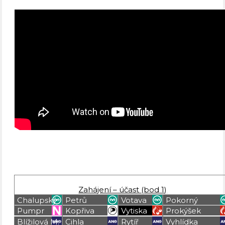
Zahájení – účast (bod 1)
Chalupský
Petrů
Votava
Pokorný
Pumpr
Kopřiva
Vytiska
Prokýšek
Blížilová M.
Cihla
Rytíř
Vyhlídka