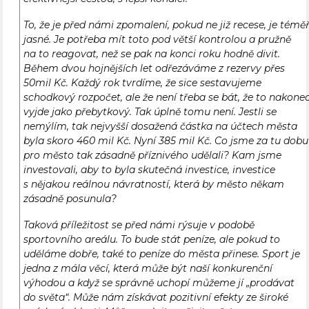
To, že je před námi zpomalení, pokud ne již recese, je témě
jasné. Je potřeba mít toto pod větší kontrolou a pružně
na to reagovat, než se pak na konci roku hodně divit.
Během dvou hojnějších let odřezáváme z rezervy přes
50mil Kč. Každý rok tvrdíme, že sice sestavujeme
schodkový rozpočet, ale že není třeba se bát, že to nakone
vyjde jako přebytkový. Tak úplně tomu není. Jestli se
nemýlím, tak nejvyšší dosažená částka na účtech města
byla skoro 460 mil Kč. Nyní 385 mil Kč. Co jsme za tu dobu
pro město tak zásadně příznivého udělali? Kam jsme
investovali, aby to byla skutečná investice, investice
s nějakou reálnou návratností, která by město někam
zásadně posunula?
Taková příležitost se před námi rýsuje v podobě
sportovního areálu. To bude stát peníze, ale pokud to
uděláme dobře, také to peníze do města přinese. Sport je
jedna z mála věcí, která může být naší konkurenční
výhodou a když se správně uchopí můžeme jí „prodávat
do světa“. Může nám získávat pozitivní efekty ze široké