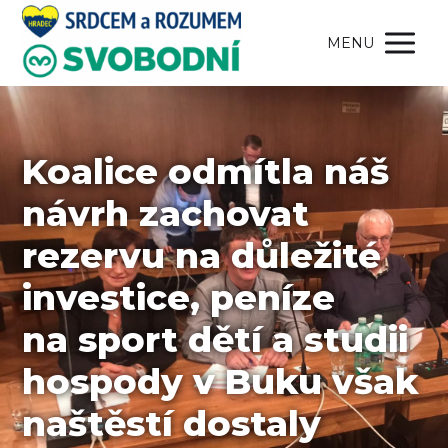
MENU
Koalice odmítla náš
návrh zachovat
rezervu na důležité
investice, peníze
na sport dětí a studii
hospody v Buku však
naštěstí dostaly