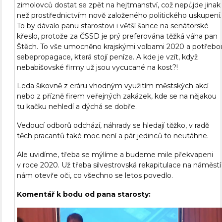
zimolovců dostat se zpět na hejtmanství, což nepůjde jinak
než prostřednictvím nově založeného politického uskupení.
To by dávalo panu starostovi i větší šance na senátorské
křeslo, protože za ČSSD je prý preferována těžká váha pan
Štěch. To vše umocněno krajskými volbami 2020 a potřebo
sebepropagace, která stojí peníze. A kde je vzít, když
nebabišovské firmy už jsou vycucané na kost?!
Leda šikovně z eráru vhodným využitím městských akcí
nebo z přízně firem veřejných zakázek, kde se na nějakou
tu kačku nehledí a dýchá se dobře.
Vedoucí odborů odchází, náhrady se hledají těžko, v radě
těch pracantů také moc není a pár jedinců to neutáhne.
Ale uvidíme, třeba se mýlíme a budeme mile překvapeni
v roce 2020. Už třeba silvestrovská rekapitulace na náměstí
nám otevře oči, co všechno se letos povedlo.
Komentář k bodu od pana starosty:
Video