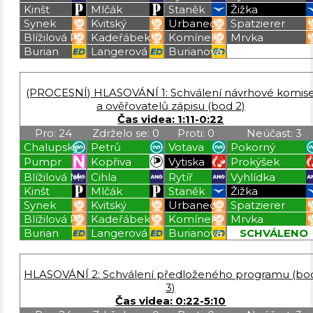
Kinšt
Mlčák
Staněk
Žižka
Synek
Kvitský
Urbanec
Spatzierer
Blížilová P.
Kadeřábek
Komínek
Mrvka
Burian
Langerová
Burianová
Blížilová P
Blížilová P
Blížilová P
Blížilová P
(PROCESNÍ) HLASOVÁNÍ 1: Schválení návrhové komis
a ověřovatelů zápisu (bod 2)
Čas videa: 1:11-0:22
Pro: 24
Zdrželo se: 0
Proti: 0
Neúčast: 3
Chalupský
Petrů
Votava
Pokorný
Pumpr
Kopřiva
Vytiska
Prokýšek
Blížilová M.
Cihla
Rytíř
Vyhlídka
Kinšt
Mlčák
Staněk
Žižka
Synek
Kvitský
Urbanec
Spatzierer
Blížilová P.
Kadeřábek
Komínek
Mrvka
Burian
Langerová
Burianová
SCHVÁLENO
Blížilová P
Blížilová P
Blížilová P
Blížilová P
HLASOVÁNÍ 2: Schválení předloženého programu (bo
3)
Čas videa: 0:22-5:10