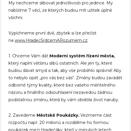
My nechceme slibovat jednotlivosti pro jedince. My
nabízíme 7 věcí, ze kterých budou mít užitek úplně
všichni.
Vypíchneme první dvě, zbytek si lze přečíst
na
www.HradecSrdcemARozumem.cz
:
1. Chceme Vám dát
Moderní systém řízení města,
který naplní většinu slibů ostatních. Ale jen ty, které
budou dávat smysl a tak, aby vše proběhlo správně! Aby
to nebylo opět „pro vás bez vás“. Změny budou zavádět
odborné týmy kvality, které bez vašeho měřitelného
názoru a finálního odsouhlasení nezavedou žádnou
podstatnou změnu, která by vám obrátila život naruby.
2. Zavedeme
Městské Poukázky.
Vezmeme část
rozpočtu např. 20 milionů a rozdělíme ho formou
poukázek mezi Hradečáky, kteří v minulých letech