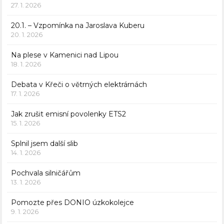
27. 1. 2026
20.1. – Vzpomínka na Jaroslava Kuberu
20. 1. 2026
Na plese v Kamenici nad Lipou
18. 1. 2026
Debata v Křeči o větrných elektrárnách
17. 1. 2026
Jak zrušit emisní povolenky ETS2
15. 1. 2026
Splnil jsem další slib
14. 1. 2026
Pochvala silničářům
13. 1. 2026
Pomozte přes DONIO úzkokolejce
9. 1. 2026