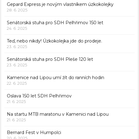
Gepard Express je novým vlastníkem úzkokolejky
28. 6. 2025
Senátorská stuha pro SDH Pelhřimov 150 let
24. 6. 2025
Teď, nebo nikdy! Úzkokolejka jde do prodeje.
23. 6. 2025
Senátorská stuha pro SDH Pleše 120 let
23. 6. 2025
Kamenice nad Lipou umí žít do ranních hodin
22. 6. 2025
Oslava 150 let SDH Pelhřimov
21. 6. 2025
Na startu MTB maratonu v Kamenici nad Lipou
21. 6. 2025
Bernard Fest v Humpolci
20. 6. 2025