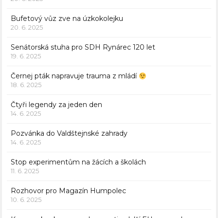
Bufetový vůz zve na úzkokolejku
20. 6. 2025
Senátorská stuha pro SDH Rynárec 120 let
19. 6. 2025
Černej pták napravuje trauma z mládí
18. 6. 2025
Čtyři legendy za jeden den
14. 6. 2025
Pozvánka do Valdštejnské zahrady
14. 6. 2025
Stop experimentům na žácích a školách
11. 6. 2025
Rozhovor pro Magazín Humpolec
10. 6. 2025