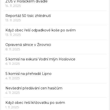
ZUŠ v Horáckém divadle
14. 11. 2025
Reportáž 50 tisíc zhlédnutí
13. 11. 2025
Když obec řeší odpadkové koše po svém
13. 11. 2025
Opravená silnice v Žirovnici
8. 11. 2025
S komisí na exkursi Vodní mlýn Hoslovice
6. 11. 2025
S komisí na přehradě Lipno
4. 11. 2025
Nevšední předávání cen hasičům
4. 11. 2025
Když obec řeší křižovatku po svém
1. 11. 2025