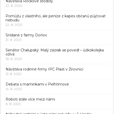
Návštěva Rockové stodoly
22. 8. 2025
Pomůžu z vlastního, ale peníze z kapes občanů půjčovat
nebudu
22. 8. 2025
Snídaně z farmy Doňov
21. 8. 2025
Senátor Chalupský: Malý zázrak se povedl – úzkokolejka
ožívá
18. 8. 2025
Návštěva rodinné firmy IPC Plast v Žirovnici
15. 8. 2025
Debata s maminkami v Pelhřimově
14. 8. 2025
Roboti stále více mezi námi
6. 8. 2025