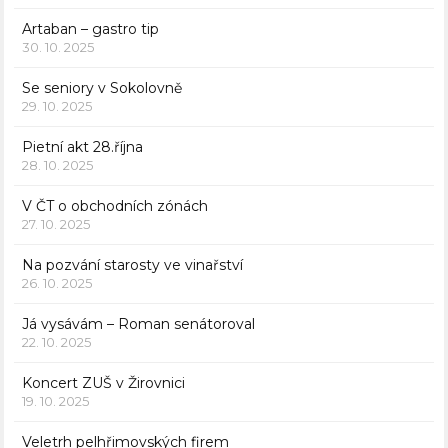
Artaban – gastro tip
30. 10. 2025
Se seniory v Sokolovně
29. 10. 2025
Pietní akt 28.října
28. 10. 2025
V ČT o obchodních zónách
27. 10. 2025
Na pozvání starosty ve vinařství
26. 10. 2025
Já vysávám – Roman senátoroval
22. 10. 2025
Koncert ZUŠ v Žirovnici
19. 10. 2025
Veletrh pelhřimovských firem