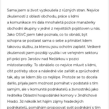
Sama jsem si život vyzkoušela z různých stran. Nejvíce
zkušeností z oblasti obchodu, práce s lidmi
a komunikace mi dala mnohaletá pozice manažerky
obchodní skupiny v jedné z největších pojišťoven u nás.
Jako OSVČ jsem také poznala, co to obnáší, být
schopna se postarat sama o sebe a přinášet lidem
takovou službu, za kterou jsou ochotni zaplatit. Veškeré
zkušenosti jsem později využila i ve veřejném sektoru
při práci pro Jarošov nad Nežárkou v pozici
místostarostky. To obnášelo co nejvíce mluvit s lidmi,
cítit potřeby obce a následně vše zařídit a zprůchodnit
tak, aby se lidem žilo co nejlépe. Protože se to docela
dařilo, přijala jsem možnost pomáhat v podstatě s tím
samým, ale v komunitě podnikatelů a živnostníků jako
ředitelka Oblastní hospodářské komory v Jindřichově
Hradci. Již několik let hájím zájmy hradeckých
podnikatelů, pomáhám propojovat svět podnikání s tím