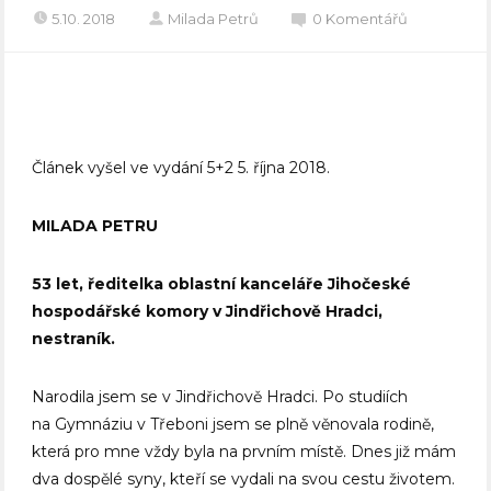
5.10. 2018
Milada Petrů
0 Komentářů
Článek vyšel ve vydání 5+2 5. října 2018.
MILADA PETRU
53 let, ředitelka oblastní kanceláře Jihočeské
hospodářské komory v Jindřichově Hradci,
nestraník.
Narodila jsem se v Jindřichově Hradci. Po studiích
na Gymnáziu v Třeboni jsem se plně věnovala rodině,
která pro mne vždy byla na prvním místě. Dnes již mám
dva dospělé syny, kteří se vydali na svou cestu životem.