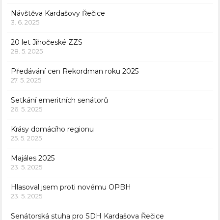
Návštěva Kardašovy Řečice
3. 6. 2025
20 let Jihočeské ZZS
28. 5. 2025
Předávání cen Rekordman roku 2025
27. 5. 2025
Setkání emeritních senátorů
26. 5. 2025
Krásy domácího regionu
25. 5. 2025
Majáles 2025
23. 5. 2025
Hlasoval jsem proti novému OPBH
23. 5. 2025
Senátorská stuha pro SDH Kardašova Řečice