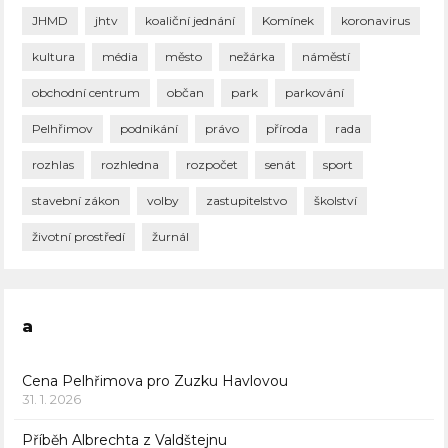
JHMD
jhtv
koaliční jednání
Komínek
koronavirus
kultura
média
město
nežárka
náměstí
obchodní centrum
občan
park
parkování
Pelhřimov
podnikání
právo
příroda
rada
rozhlas
rozhledna
rozpočet
senát
sport
stavební zákon
volby
zastupitelstvo
školství
životní prostředí
žurnál
a
Cena Pelhřimova pro Zuzku Havlovou
31. 1. 2026
Příběh Albrechta z Valdštejnu