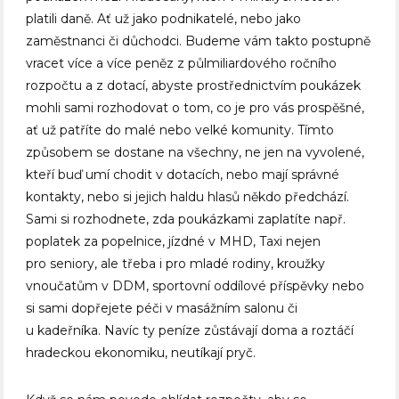
platili daně. Ať už jako podnikatelé, nebo jako
zaměstnanci či důchodci. Budeme vám takto postupně
vracet více a více peněz z půlmiliardového ročního
rozpočtu a z dotací, abyste prostřednictvím poukázek
mohli sami rozhodovat o tom, co je pro vás prospěšné,
ať už patříte do malé nebo velké komunity. Tímto
způsobem se dostane na všechny, ne jen na vyvolené,
kteří buď umí chodit v dotacích, nebo mají správné
kontakty, nebo si jejich haldu hlasů někdo předchází.
Sami si rozhodnete, zda poukázkami zaplatíte např.
poplatek za popelnice, jízdné v MHD, Taxi nejen
pro seniory, ale třeba i pro mladé rodiny, kroužky
vnoučatům v DDM, sportovní oddílové příspěvky nebo
si sami dopřejete péči v masážním salonu či
u kadeřníka. Navíc ty peníze zůstávají doma a roztáčí
hradeckou ekonomiku, neutíkají pryč.