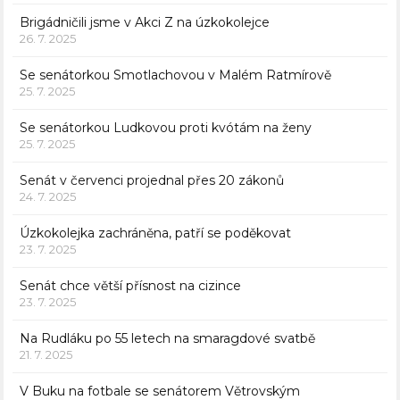
Brigádničili jsme v Akci Z na úzkokolejce
26. 7. 2025
Se senátorkou Smotlachovou v Malém Ratmírově
25. 7. 2025
Se senátorkou Ludkovou proti kvótám na ženy
25. 7. 2025
Senát v červenci projednal přes 20 zákonů
24. 7. 2025
Úzkokolejka zachráněna, patří se poděkovat
23. 7. 2025
Senát chce větší přísnost na cizince
23. 7. 2025
Na Rudláku po 55 letech na smaragdové svatbě
21. 7. 2025
V Buku na fotbale se senátorem Větrovským