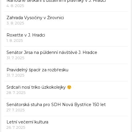
Náhodné setkání s ústavními právníky v J. Hradci
4. 8. 2025
Zahrada Vysočiny v Žirovnici
3. 8. 2025
Roxette v J. Hradci
1. 8. 2025
Senátor Jirsa na půldenní návštěvě J. Hradce
31. 7. 2025
Pravidelný špacír za rozbřesku
31. 7. 2025
Srdcaři nosí triko úzkokolejky
28. 7. 2025
Senátorská stuha pro SDH Nová Bystřice 150 let
27. 7. 2025
Letní večerní kultura
26. 7. 2025