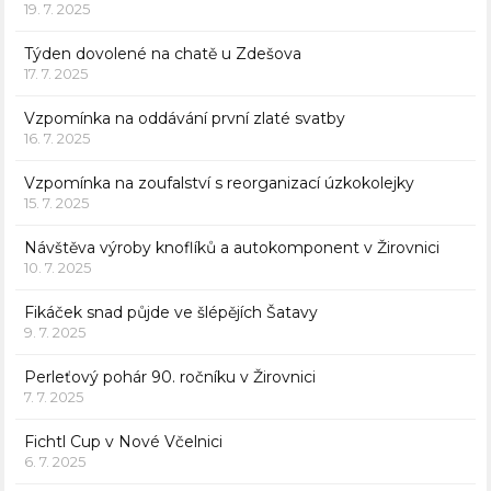
19. 7. 2025
Týden dovolené na chatě u Zdešova
17. 7. 2025
Vzpomínka na oddávání první zlaté svatby
16. 7. 2025
Vzpomínka na zoufalství s reorganizací úzkokolejky
15. 7. 2025
Návštěva výroby knoflíků a autokomponent v Žirovnici
10. 7. 2025
Fikáček snad půjde ve šlépějích Šatavy
9. 7. 2025
Perleťový pohár 90. ročníku v Žirovnici
7. 7. 2025
Fichtl Cup v Nové Včelnici
6. 7. 2025