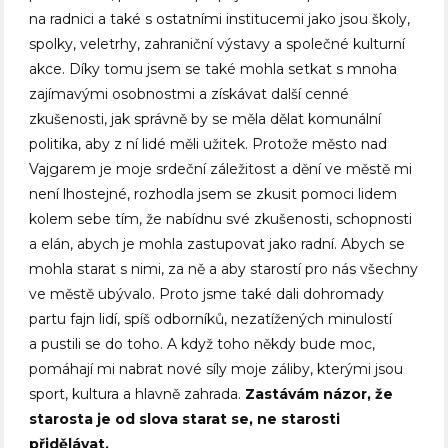
na radnici a také s ostatními institucemi jako jsou školy,
spolky, veletrhy, zahraniční výstavy a společné kulturní
akce. Díky tomu jsem se také mohla setkat s mnoha
zajímavými osobnostmi a získávat další cenné
zkušenosti, jak správně by se měla dělat komunální
politika, aby z ní lidé měli užitek. Protože město nad
Vajgarem je moje srdeční záležitost a dění ve městě mi
není lhostejné, rozhodla jsem se zkusit pomoci lidem
kolem sebe tím, že nabídnu své zkušenosti, schopnosti
a elán, abych je mohla zastupovat jako radní. Abych se
mohla starat s nimi, za ně a aby starostí pro nás všechny
ve městě ubývalo. Proto jsme také dali dohromady
partu fajn lidí, spíš odborníků, nezatížených minulostí
a pustili se do toho. A když toho někdy bude moc,
pomáhají mi nabrat nové síly moje záliby, kterými jsou
sport, kultura a hlavně zahrada.
Zastávám názor, že
starosta je od slova
starat se, ne starosti
přidělávat.