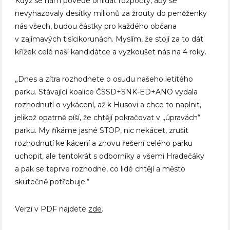
Když se nám povede ohlídat rozpočty, aby se
nevyhazovaly desítky milionů za žrouty do peněženky
nás všech, budou částky pro každého občana
v zajímavých tisícikorunách. Myslím, že stojí za to dát
křížek celé naší kandidátce a vyzkoušet nás na 4 roky.
„Dnes a zítra rozhodnete o osudu našeho letitého
parku. Stávající koalice ČSSD+SNK-ED+ANO vydala
rozhodnutí o vykácení, až k Husovi a chce to naplnit,
jelikož opatrně píší, že chtějí pokračovat v „úpravách“
parku. My říkáme jasné STOP, nic nekácet, zrušit
rozhodnutí ke kácení a znovu řešení celého parku
uchopit, ale tentokrát s odborníky a všemi Hradečáky
a pak se teprve rozhodne, co lidé chtějí a město
skutečně potřebuje.“
Verzi v PDF najdete
zde
.