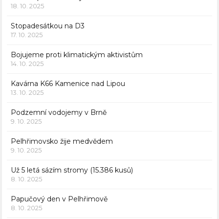
18. 10. 2025
Stopadesátkou na D3
17. 10. 2025
Bojujeme proti klimatickým aktivistům
14. 10. 2025
Kavárna K66 Kamenice nad Lipou
13. 10. 2025
Podzemní vodojemy v Brně
9. 10. 2025
Pelhřimovsko žije medvědem
9. 10. 2025
Už 5 letá sázím stromy (15.386 kusů)
8. 10. 2025
Papučový den v Pelhřimově
8. 10. 2025