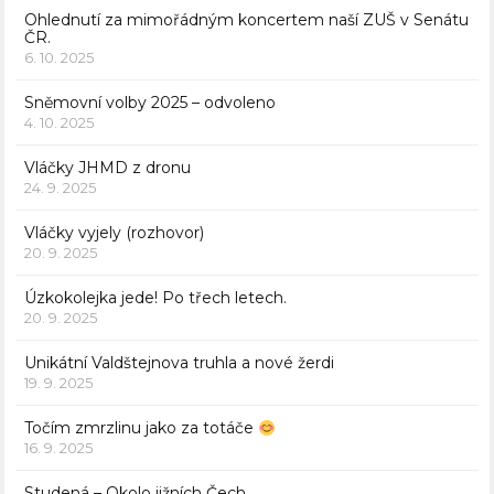
Ohlednutí za mimořádným koncertem naší ZUŠ v Senátu
ČR.
6. 10. 2025
Sněmovní volby 2025 – odvoleno
4. 10. 2025
Vláčky JHMD z dronu
24. 9. 2025
Vláčky vyjely (rozhovor)
20. 9. 2025
Úzkokolejka jede! Po třech letech.
20. 9. 2025
Unikátní Valdštejnova truhla a nové žerdi
19. 9. 2025
Točím zmrzlinu jako za totáče
16. 9. 2025
Studená – Okolo jižních Čech