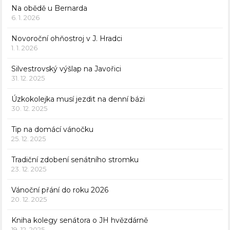
Na obědě u Bernarda
6. 1. 2026
Novoroční ohňostroj v J. Hradci
1. 1. 2026
Silvestrovský výšlap na Javořici
31. 12. 2025
Úzkokolejka musí jezdit na denní bázi
30. 12. 2025
Tip na domácí vánočku
25. 12. 2025
Tradiční zdobení senátního stromku
23. 12. 2025
Vánoční přání do roku 2026
20. 12. 2025
Kniha kolegy senátora o JH hvězdárně
19. 12. 2025