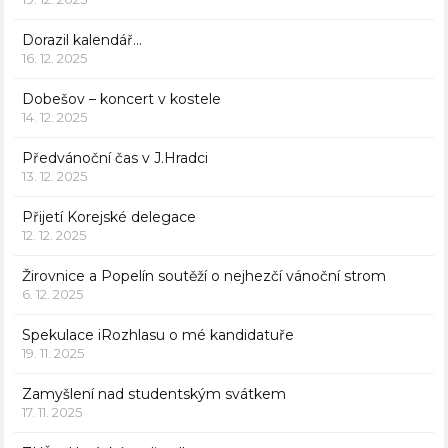
Dorazil kalendář…
16. 12. 2025
Dobešov – koncert v kostele
14. 12. 2025
Předvánoční čas v J.Hradci
13. 12. 2025
Přijetí Korejské delegace
12. 12. 2025
Žirovnice a Popelín soutěží o nejhezčí vánoční strom
6. 12. 2025
Spekulace iRozhlasu o mé kandidatuře
19. 11. 2025
Zamyšlení nad studentským svátkem
17. 11. 2025