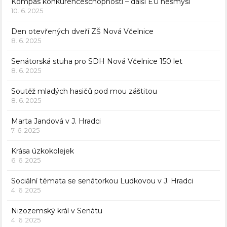
Kompas konkurenceschopnosti – další EU nesmysl
10. 6. 2025
Den otevřených dveří ZŠ Nová Včelnice
8. 6. 2025
Senátorská stuha pro SDH Nová Včelnice 150 let
8. 6. 2025
Soutěž mladých hasičů pod mou záštitou
8. 6. 2025
Marta Jandová v J. Hradci
7. 6. 2025
Krása úzkokolejek
6. 6. 2025
Sociální témata se senátorkou Ludkovou v J. Hradci
4. 6. 2025
Nizozemský král v Senátu
4. 6. 2025