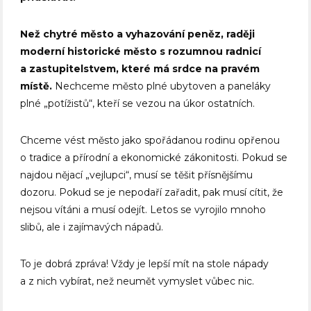
Než chytré město a vyhazování peněz, raději
moderní historické město s rozumnou radnicí
a zastupitelstvem, které má srdce na pravém
místě.
Nechceme město plné ubytoven a paneláky
plné „potížistů“, kteří se vezou na úkor ostatních.
Chceme vést město jako spořádanou rodinu opřenou
o tradice a přírodní a ekonomické zákonitosti. Pokud se
najdou nějací „vejlupci“, musí se těšit přísnějšímu
dozoru. Pokud se je nepodaří zařadit, pak musí cítit, že
nejsou vítáni a musí odejít. Letos se vyrojilo mnoho
slibů, ale i zajímavých nápadů.
To je dobrá zpráva! Vždy je lepší mít na stole nápady
a z nich vybírat, než neumět vymyslet vůbec nic.