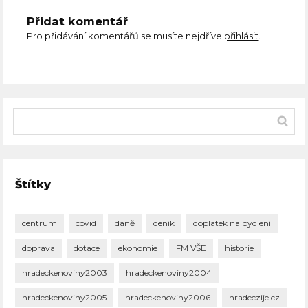
Přidat komentář
Pro přidávání komentářů se musíte nejdříve
přihlásit
.
Štítky
centrum
covid
daně
deník
doplatek na bydlení
doprava
dotace
ekonomie
FM VŠE
historie
hradeckenoviny2003
hradeckenoviny2004
hradeckenoviny2005
hradeckenoviny2006
hradeczije.cz