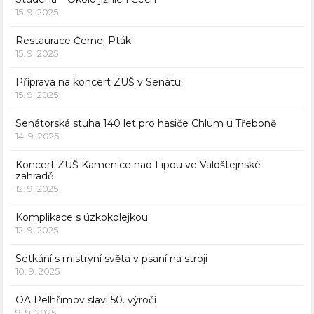
15. 9. 2025
Restaurace Černej Pták
15. 9. 2025
Příprava na koncert ZUŠ v Senátu
15. 9. 2025
Senátorská stuha 140 let pro hasiče Chlum u Třeboně
14. 9. 2025
Koncert ZUŠ Kamenice nad Lipou ve Valdštejnské
zahradě
12. 9. 2025
Komplikace s úzkokolejkou
12. 9. 2025
Setkání s mistryní světa v psaní na stroji
10. 9. 2025
OA Pelhřimov slaví 50. výročí
9. 9. 2025