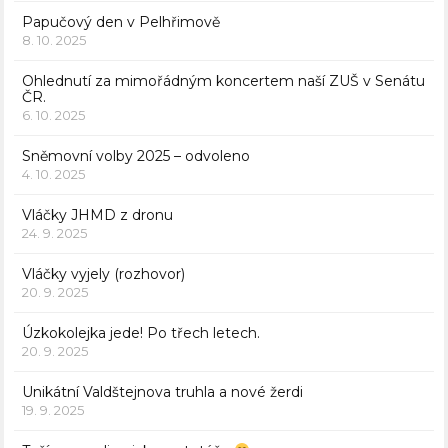
Papučový den v Pelhřimově
8. 10. 2025
Ohlednutí za mimořádným koncertem naší ZUŠ v Senátu
ČR.
6. 10. 2025
Sněmovní volby 2025 – odvoleno
4. 10. 2025
Vláčky JHMD z dronu
24. 9. 2025
Vláčky vyjely (rozhovor)
20. 9. 2025
Úzkokolejka jede! Po třech letech.
20. 9. 2025
Unikátní Valdštejnova truhla a nové žerdi
19. 9. 2025