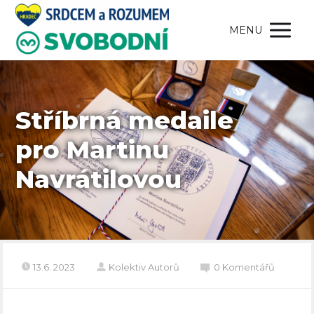
MENU
Stříbrná medaile
pro Martinu
Navrátilovou
13.6. 2023
Kolektiv Autorů
0 Komentářů