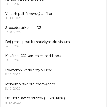
19. 10. 2025
Veletrh pelhřimovských firem
18. 10. 2025
Stopadesátkou na D3
17. 10. 2025
Bojujeme proti klimatickým aktivistům
14. 10. 2025
Kavárna K66 Kamenice nad Lipou
13. 10. 2025
Podzemní vodojemy v Brně
9. 10. 2025
Pelhřimovsko žije medvědem
9. 10. 2025
Už 5 letá sázím stromy (15.386 kusů)
8. 10. 2025