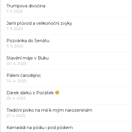
Trumpova divočina
7. 5. 2025
Jarní průvod a velikonoční zvyky
7. 5. 2025
Pozvánka do Senátu
5. 5. 2025
Stavění máje v Buku
30. 4. 2025
Pálení čarodějnic
30. 4. 2025
Dárek dárků z Počátek
29. 4. 2025
Tradiční pivko na mě k mým narozeninám
27. 4. 2025
Kamarádi na pódiu i pod pódiem