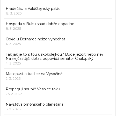
Hradečáci a Valdštejnský palác
12. 3. 2025
Hospoda v Buku snad dobře dopadne
8. 3. 2025
Oběd u Bernarda nelze vynechat
4. 3. 2025
Tak jak je to s tou úzkokolejkou? Bude jezdit nebo ne?
Na nejčastější dotaz odpovídá senátor Chalupský
4. 3. 2025
Masopust a tradice na Vysočině
2. 3. 2025
Propaguji soutěž Vesnice roku
26. 2. 2025
Návštěva brněnského planetária
3. 2. 2025