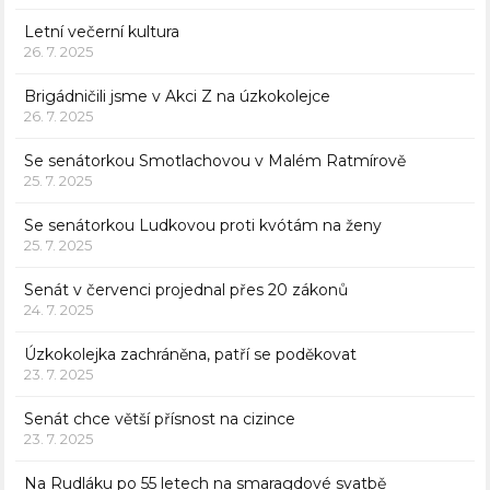
Letní večerní kultura
26. 7. 2025
Brigádničili jsme v Akci Z na úzkokolejce
26. 7. 2025
Se senátorkou Smotlachovou v Malém Ratmírově
25. 7. 2025
Se senátorkou Ludkovou proti kvótám na ženy
25. 7. 2025
Senát v červenci projednal přes 20 zákonů
24. 7. 2025
Úzkokolejka zachráněna, patří se poděkovat
23. 7. 2025
Senát chce větší přísnost na cizince
23. 7. 2025
Na Rudláku po 55 letech na smaragdové svatbě