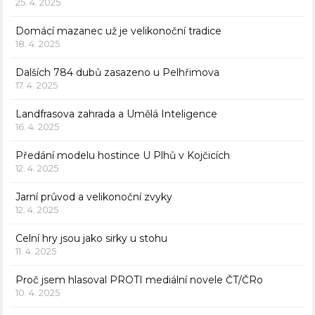
25. 4. 2025
Domácí mazanec už je velikonoční tradice
18. 4. 2025
Dalších 784 dubů zasazeno u Pelhřimova
17. 4. 2025
Landfrasova zahrada a Umělá Inteligence
16. 4. 2025
Předání modelu hostince U Plhů v Kojčicích
12. 4. 2025
Jarní průvod a velikonoční zvyky
12. 4. 2025
Celní hry jsou jako sirky u stohu
11. 4. 2025
Proč jsem hlasoval PROTI mediální novele ČT/ČRo
10. 4. 2025