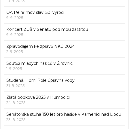
10. 9. 2025
OA Pelhřimov slaví 50. výročí
9. 9. 2025
Koncert ZUŠ v Senátu pod mou záštitou
9. 9. 2025
Zpravodajem ke zprávě NKÚ 2024
2. 9. 2025
Soutěž mladých hasičů v Žirovnici
1. 9. 2025
Studená, Horní Pole úpravna vody
31. 8. 2025
Zlatá podkova 2025 v Humpolci
24. 8. 2025
Senátorská stuha 150 let pro hasiče v Kamenici nad Lipou
23. 8. 2025