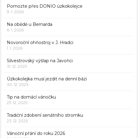
Pomozte přes DONIO úzkokolejce
9. 1. 2026
Na obědě u Bernarda
6. 1. 2026
Novoroční ohňostroj v J. Hradci
1. 1. 2026
Silvestrovský výšlap na Javořici
31. 12. 2025
Úzkokolejka musí jezdit na denní bázi
30. 12. 2025
Tip na domácí vánočku
25. 12. 2025
Tradiční zdobení senátního stromku
23. 12. 2025
Vánoční přání do roku 2026