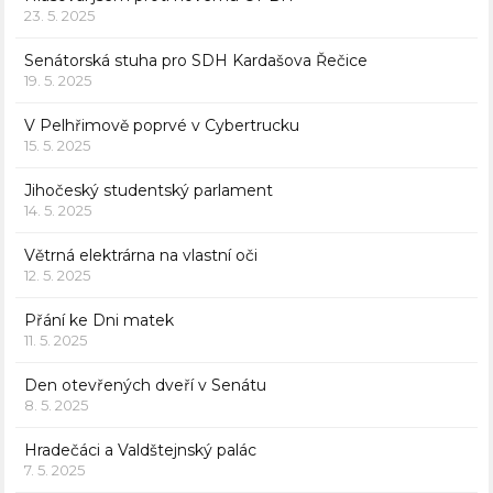
23. 5. 2025
Senátorská stuha pro SDH Kardašova Řečice
19. 5. 2025
V Pelhřimově poprvé v Cybertrucku
15. 5. 2025
Jihočeský studentský parlament
14. 5. 2025
Větrná elektrárna na vlastní oči
12. 5. 2025
Přání ke Dni matek
11. 5. 2025
Den otevřených dveří v Senátu
8. 5. 2025
Hradečáci a Valdštejnský palác
7. 5. 2025