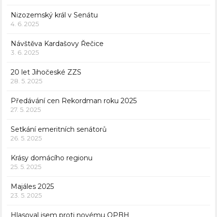
Nizozemský král v Senátu
4. 6. 2025
Návštěva Kardašovy Řečice
3. 6. 2025
20 let Jihočeské ZZS
28. 5. 2025
Předávání cen Rekordman roku 2025
27. 5. 2025
Setkání emeritních senátorů
26. 5. 2025
Krásy domácího regionu
25. 5. 2025
Majáles 2025
23. 5. 2025
Hlasoval jsem proti novému OPBH