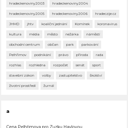
hradeckenoviny2003
hradeckenoviny2004
hradeckenoviny2005
hradeckenoviny2006
hradeczije.cz
JHMD
jhtv
koaliční jednání
Komínek
koronavirus
kultura
média
město
nežárka
náměstí
obchodní centrum
občan
park
parkování
Pelhřimov
podnikání
právo
příroda
rada
rozhlas
rozhledna
rozpočet
senát
sport
stavební zákon
volby
zastupitelstvo
školství
životní prostředí
žurnál
a
Cena Pelhřimova pro Zuzku Havlovou