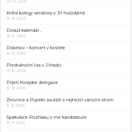
20. 12. 2025
Kniha kolegy senátora o JH hvězdárně
19. 12. 2025
Dorazil kalendář…
16. 12. 2025
Dobešov – koncert v kostele
14. 12. 2025
Předvánoční čas v J.Hradci
13. 12. 2025
Přijetí Korejské delegace
12. 12. 2025
Žirovnice a Popelín soutěží o nejhezčí vánoční strom
6. 12. 2025
Spekulace iRozhlasu o mé kandidatuře
19. 11. 2025