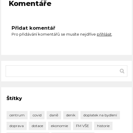
Komentáře
Přidat komentář
Pro přidávání komentářů se musíte nejdříve
přihlásit
.
Štítky
centrum
covid
daně
deník
doplatek na bydlení
doprava
dotace
ekonomie
FM VŠE
historie