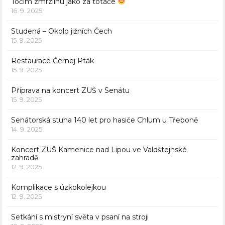
Točím zmrzlinu jako za totáče
16. 9. 2025
Studená – Okolo jižních Čech
15. 9. 2025
Restaurace Černej Pták
15. 9. 2025
Příprava na koncert ZUŠ v Senátu
15. 9. 2025
Senátorská stuha 140 let pro hasiče Chlum u Třeboně
14. 9. 2025
Koncert ZUŠ Kamenice nad Lipou ve Valdštejnské
zahradě
12. 9. 2025
Komplikace s úzkokolejkou
12. 9. 2025
Setkání s mistryní světa v psaní na stroji