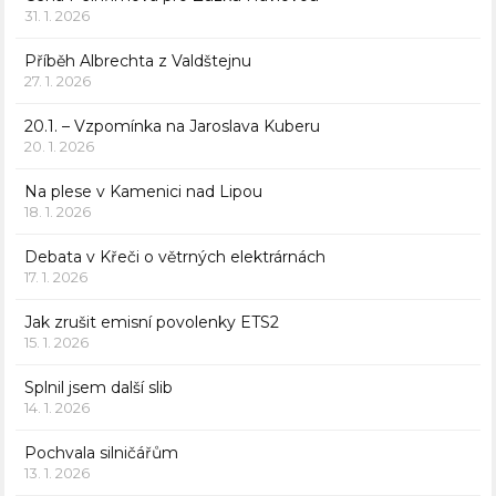
31. 1. 2026
Příběh Albrechta z Valdštejnu
27. 1. 2026
20.1. – Vzpomínka na Jaroslava Kuberu
20. 1. 2026
Na plese v Kamenici nad Lipou
18. 1. 2026
Debata v Křeči o větrných elektrárnách
17. 1. 2026
Jak zrušit emisní povolenky ETS2
15. 1. 2026
Splnil jsem další slib
14. 1. 2026
Pochvala silničářům
13. 1. 2026