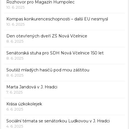
Rozhovor pro Magazín Humpolec
10. 6. 2025
Kompas konkurenceschopnosti – další EU nesmysl
10. 6. 2025
Den otevřených dveří ZŠ Nová Včelnice
8. 6. 2025
Senátorská stuha pro SDH Nová Včelnice 150 let
8. 6. 2025
Soutěž mladých hasičů pod mou záštitou
8. 6. 2025
Marta Jandová v J. Hradci
7. 6. 2025
Krása úzkokolejek
6. 6. 2025
Sociální témata se senátorkou Ludkovou v J. Hradci
4. 6. 2025