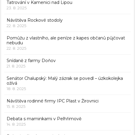
Tatrování v Kamenici nad Lipou
23. 8. 2025
Návštěva Rockové stodoly
22. 8. 2025
Pomůžu z vlastního, ale peníze z kapes občanů půjčovat
nebudu
22. 8. 2025
Snídaně z farmy Doňov
21. 8. 2025
Senátor Chalupský: Malý zázrak se povedl – úzkokolejka
ožívá
18. 8. 2025
Návštěva rodinné firmy IPC Plast v Žirovnici
15. 8. 2025
Debata s maminkami v Pelhřimově
14. 8. 2025