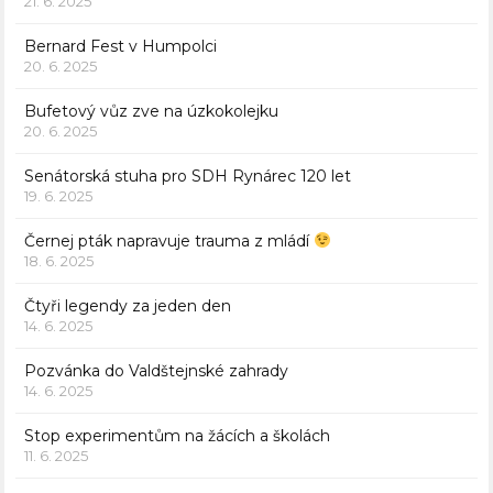
21. 6. 2025
Bernard Fest v Humpolci
20. 6. 2025
Bufetový vůz zve na úzkokolejku
20. 6. 2025
Senátorská stuha pro SDH Rynárec 120 let
19. 6. 2025
Černej pták napravuje trauma z mládí
18. 6. 2025
Čtyři legendy za jeden den
14. 6. 2025
Pozvánka do Valdštejnské zahrady
14. 6. 2025
Stop experimentům na žácích a školách
11. 6. 2025