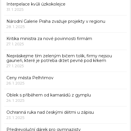
Interpelace kvůli úzkokolejce
31. 1. 2025
Národní Galerie Praha zvažuje projekty v regionu
28. 1. 2025
Kritika ministra za nové povinnosti firmám
27. 1. 2025
Nepráskejme tím zeleným bičem tolik, firmy nejsou
gauneři, které je potřeba držet pevně pod krkem
27. 1. 2025
Ceny města Pelhřimov
26. 1. 2025
Oblek s příběhem od kamarádů z gymplu
24. 1. 2025
Ochranná ruka nad českými dětmi u zápisu
23. 1. 2025
Předrevoluční dárek pro gymnazisty