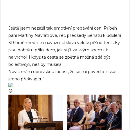
Ještě jsem nezažil tak emotivní předávání cen. Příběh
paní Martiny Navrátilové, řeč předsedy Senátu k udělení
Stříbrné medaile i navazující slova veleúspěšné tenistky
jsou dobrým příkladem, jak si jít za svým snem až
na vrchol. I když ta cesta se zpětně možná zdá být
bolestivější, než by musela.
Navíc mám obrovskou radost, že se mi povedlo získat
jedno překvapení