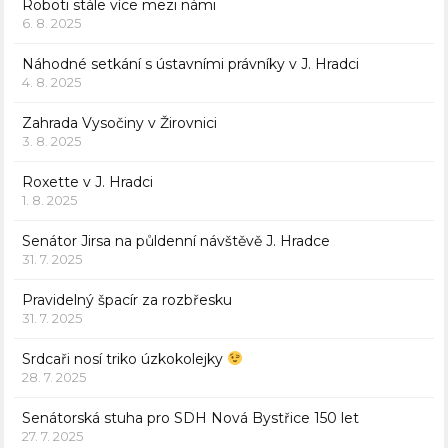
Roboti stále více mezi námi
6. 8. 2025
Náhodné setkání s ústavními právníky v J. Hradci
4. 8. 2025
Zahrada Vysočiny v Žirovnici
3. 8. 2025
Roxette v J. Hradci
1. 8. 2025
Senátor Jirsa na půldenní návštěvě J. Hradce
31. 7. 2025
Pravidelný špacír za rozbřesku
31. 7. 2025
Srdcaři nosí triko úzkokolejky
28. 7. 2025
Senátorská stuha pro SDH Nová Bystřice 150 let
27. 7. 2025