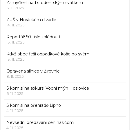
Zamyšlení nad studentským svátkem
17. 11. 2025
ZUŠ v Horáckém divadle
14. 11. 2025
Reportáž 50 tisíc zhlédnutí
13. 11. 2025
Když obec řeší odpadkové koše po svém
13. 11. 2025
Opravená silnice v Žirovnici
8. 11. 2025
S komisí na exkursi Vodní mlýn Hoslovice
6. 11. 2025
S komisí na přehradě Lipno
4. 11. 2025
Nevšední předávání cen hasičům
4. 11. 2025