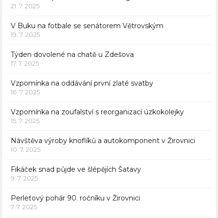
21. 7. 2025
V Buku na fotbale se senátorem Větrovským
19. 7. 2025
Týden dovolené na chatě u Zdešova
17. 7. 2025
Vzpomínka na oddávání první zlaté svatby
16. 7. 2025
Vzpomínka na zoufalství s reorganizací úzkokolejky
15. 7. 2025
Návštěva výroby knoflíků a autokomponent v Žirovnici
10. 7. 2025
Fikáček snad půjde ve šlépějích Šatavy
9. 7. 2025
Perleťový pohár 90. ročníku v Žirovnici
7. 7. 2025