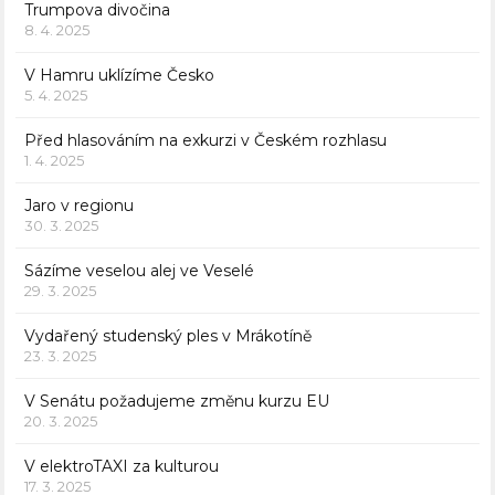
Trumpova divočina
8. 4. 2025
V Hamru uklízíme Česko
5. 4. 2025
Před hlasováním na exkurzi v Českém rozhlasu
1. 4. 2025
Jaro v regionu
30. 3. 2025
Sázíme veselou alej ve Veselé
29. 3. 2025
Vydařený studenský ples v Mrákotíně
23. 3. 2025
V Senátu požadujeme změnu kurzu EU
20. 3. 2025
V elektroTAXI za kulturou
17. 3. 2025