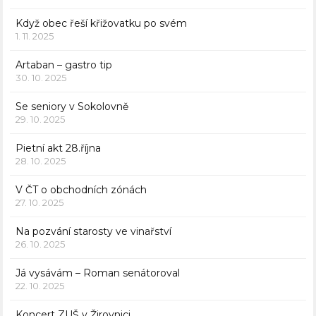
Když obec řeší křižovatku po svém
1. 11. 2025
Artaban – gastro tip
30. 10. 2025
Se seniory v Sokolovně
29. 10. 2025
Pietní akt 28.října
28. 10. 2025
V ČT o obchodních zónách
27. 10. 2025
Na pozvání starosty ve vinařství
26. 10. 2025
Já vysávám – Roman senátoroval
22. 10. 2025
Koncert ZUŠ v Žirovnici