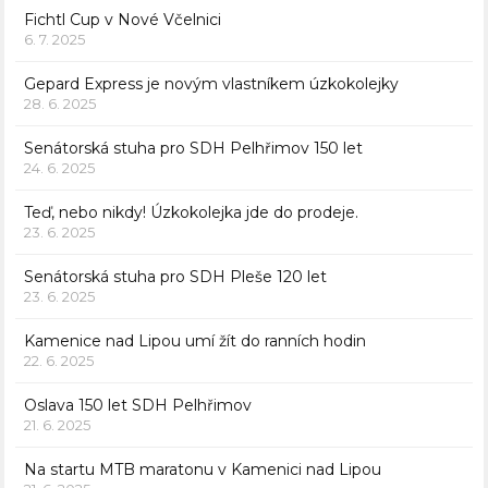
Fichtl Cup v Nové Včelnici
6. 7. 2025
Gepard Express je novým vlastníkem úzkokolejky
28. 6. 2025
Senátorská stuha pro SDH Pelhřimov 150 let
24. 6. 2025
Teď, nebo nikdy! Úzkokolejka jde do prodeje.
23. 6. 2025
Senátorská stuha pro SDH Pleše 120 let
23. 6. 2025
Kamenice nad Lipou umí žít do ranních hodin
22. 6. 2025
Oslava 150 let SDH Pelhřimov
21. 6. 2025
Na startu MTB maratonu v Kamenici nad Lipou