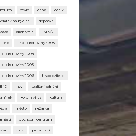
entrum
covid
daně
deník
oplatek na bydlení
doprava
otace
ekonomie
FM VŠE
storie
hradeckenoviny2003
radeckenoviny2004
radeckenoviny2005
radeckenoviny2006
hradeczije.cz
HMD
jhtv
koaliční jednání
omínek
koronavirus
kultura
édia
město
nežárka
áměstí
obchodní centrum
bčan
park
parkování