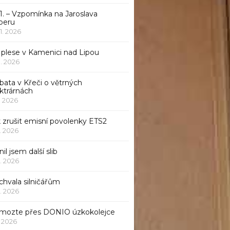
1. – Vzpomínka na Jaroslava
beru
 1. 2026
 plese v Kamenici nad Lipou
 1. 2026
bata v Křeči o větrných
ktrárnách
1. 2026
 zrušit emisní povolenky ETS2
1. 2026
nil jsem další slib
1. 2026
chvala silničářům
1. 2026
mozte přes DONIO úzkokolejce
1. 2026