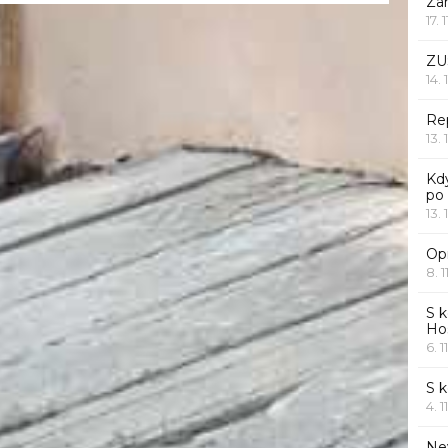
Za
17. 
ZU
14. 
Rep
13. 
Kd
po
13. 
Opr
8. 1
S k
Ho
6. 1
S 
4. 1
Ne