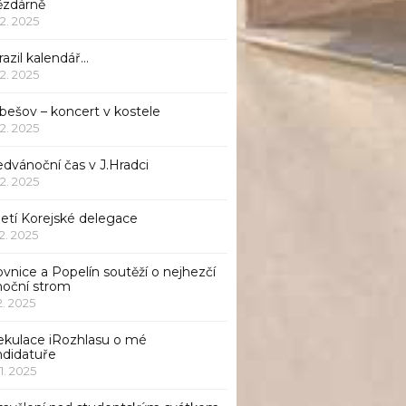
ězdárně
12. 2025
azil kalendář…
12. 2025
bešov – koncert v kostele
12. 2025
dvánoční čas v J.Hradci
12. 2025
jetí Korejské delegace
12. 2025
ovnice a Popelín soutěží o nejhezčí
noční strom
12. 2025
ekulace iRozhlasu o mé
ndidatuře
11. 2025