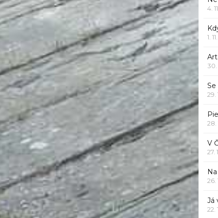
4. 1
Kd
1. 1
Art
30.
Se
29.
Pie
28.
V 
27.
Na 
26.
Já
22.