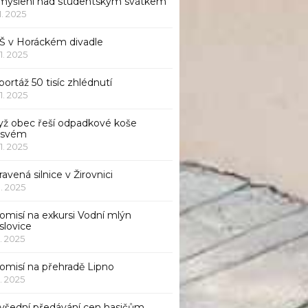
myšlení nad studentským svátkem
11. 2025
Š v Horáckém divadle
11. 2025
ortáž 50 tisíc zhlédnutí
11. 2025
yž obec řeší odpadkové koše
 svém
11. 2025
avená silnice v Žirovnici
1. 2025
omisí na exkursi Vodní mlýn
slovice
1. 2025
komisí na přehradě Lipno
1. 2025
všední předávání cen hasičům