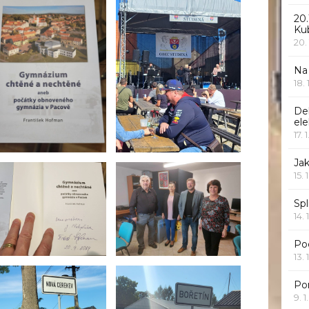
20.
Ku
20.
Na
18.
De
ele
17. 
Jak
15. 
Spl
14. 
Po
13. 
Po
9. 