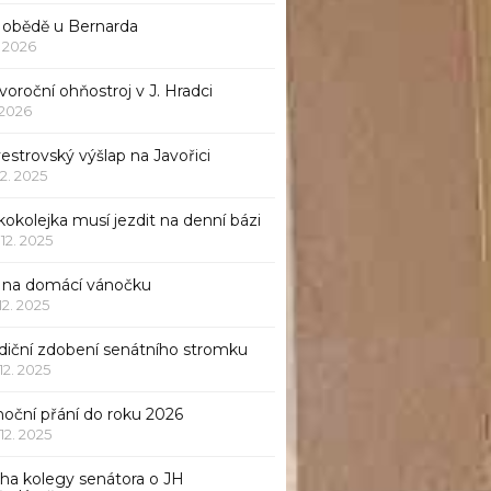
 obědě u Bernarda
1. 2026
oroční ohňostroj v J. Hradci
. 2026
vestrovský výšlap na Javořici
12. 2025
okolejka musí jezdit na denní bázi
 12. 2025
p na domácí vánočku
 12. 2025
adiční zdobení senátního stromku
 12. 2025
noční přání do roku 2026
 12. 2025
iha kolegy senátora o JH