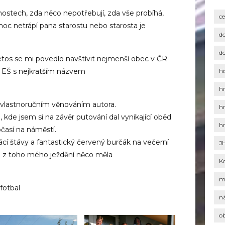
nostech, zda něco nepotřebují, zda vše probíhá,
c
 moc netrápí pana starostu nebo starosta je
d
d
Letos se mi povedlo navštívit nejmenší obec v ČR
 EŠ s nejkratším názvem
hi
h
 vlastnoručním věnováním autora.
h
kde jsem si na závěr putování dal vynikající oběd
h
časí na náměstí.
cí štávy a fantastický červený burčák na večerní
J
é z toho mého ježdění něco měla
K
m
 fotbal
n
o