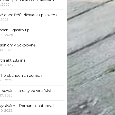
1. 2025
yž obec řeší křižovatku po svém
1. 2025
aban – gastro tip
 10. 2025
 seniory v Sokolovně
 10. 2025
tní akt 28.října
 10. 2025
ČT o obchodních zónách
 10. 2025
pozvání starosty ve vinařství
 10. 2025
 vysávám – Roman senátoroval
 10. 2025