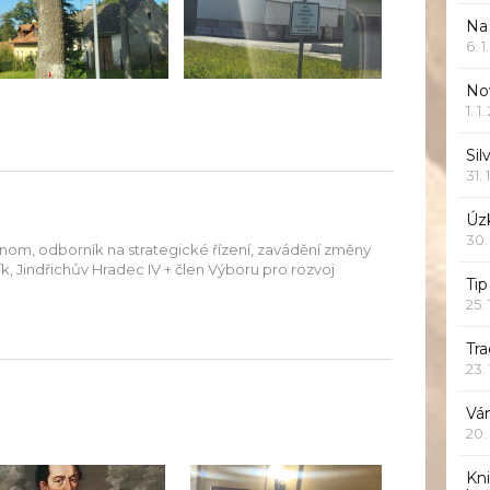
Na
6. 
Nov
1. 1
Sil
31. 
Úzk
30.
onom, odborník na strategické řízení, zavádění změny
aník, Jindřichův Hradec IV + člen Výboru pro rozvoj
Ti
25.
Tr
23.
Vá
20.
Kn