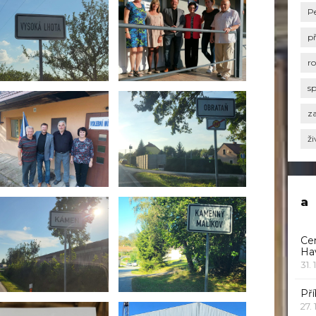
P
p
r
s
za
ži
a
Ce
Ha
31. 
Pří
27.