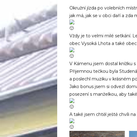
Okružní jízda po volebních míst
jak má, jak se v obci daří a zda
Vždy je to velmi milé setkání. 
obec Vysoká Lhota a také obec
V Kámenu jsem dostal knížku s
Přijemnou tečkou byla Studená, 
a poslechl muziku v krásném po
Jako bonus jsem si odvezl domá
posezení s manželkou, aby tak
A také jsem chtěl ještě chvíli na