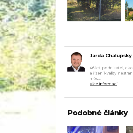
Jarda Chalupský
46 let, podnikatel, ek
a řízení kvality, nestr
města
Více informací
Podobné články