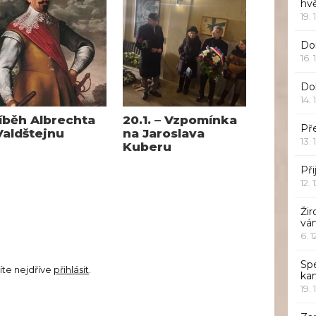
hv
19. 
Dor
16. 
Do
14. 
íběh Albrechta
20.1. – Vzpomínka
Pře
Valdštejnu
na Jaroslava
13. 
Kuberu
Při
12. 
Žir
vá
6. 
Sp
íte nejdříve
přihlásit
.
ka
19. 