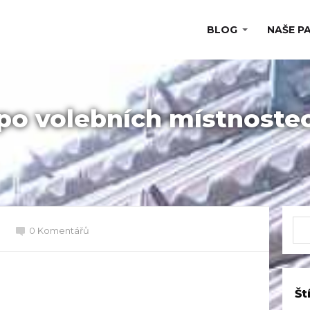
BLOG
NAŠE P
 po volebních místnoste
0 Komentářů
Št