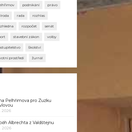
elhřimov
podnikání
právo
říroda
rada
rozhlas
ozhledna
rozpočet
senát
port
stavební zákon
volby
stupitelstvo
školství
votní prostředí
žurnál
na Pelhřimova pro Zuzku
vlovou
1. 2026
běh Albrechta z Valdštejnu
 1. 2026