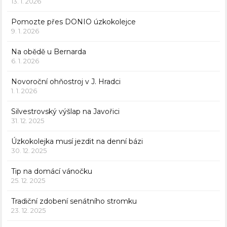
13. 1. 2026
Pomozte přes DONIO úzkokolejce
9. 1. 2026
Na obědě u Bernarda
6. 1. 2026
Novoroční ohňostroj v J. Hradci
1. 1. 2026
Silvestrovský výšlap na Javořici
31. 12. 2025
Úzkokolejka musí jezdit na denní bázi
30. 12. 2025
Tip na domácí vánočku
25. 12. 2025
Tradiční zdobení senátního stromku
23. 12. 2025