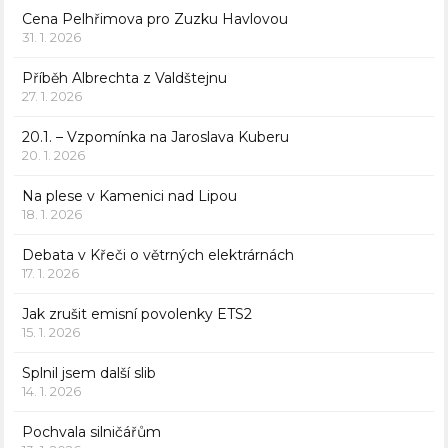
Cena Pelhřimova pro Zuzku Havlovou
31. 1. 2026
Příběh Albrechta z Valdštejnu
27. 1. 2026
20.1. – Vzpomínka na Jaroslava Kuberu
20. 1. 2026
Na plese v Kamenici nad Lipou
18. 1. 2026
Debata v Křeči o větrných elektrárnách
17. 1. 2026
Jak zrušit emisní povolenky ETS2
15. 1. 2026
Splnil jsem další slib
14. 1. 2026
Pochvala silničářům