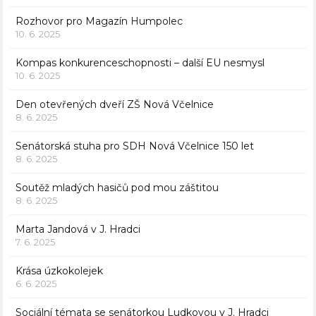
Rozhovor pro Magazín Humpolec
10. 6. 2025
Kompas konkurenceschopnosti – další EU nesmysl
10. 6. 2025
Den otevřených dveří ZŠ Nová Včelnice
8. 6. 2025
Senátorská stuha pro SDH Nová Včelnice 150 let
8. 6. 2025
Soutěž mladých hasičů pod mou záštitou
8. 6. 2025
Marta Jandová v J. Hradci
7. 6. 2025
Krása úzkokolejek
6. 6. 2025
Sociální témata se senátorkou Ludkovou v J. Hradci