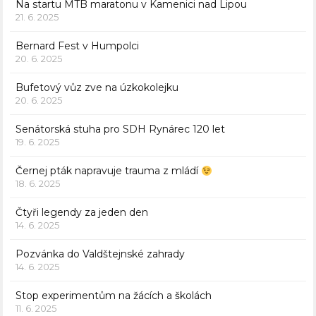
Na startu MTB maratonu v Kamenici nad Lipou
21. 6. 2025
Bernard Fest v Humpolci
20. 6. 2025
Bufetový vůz zve na úzkokolejku
20. 6. 2025
Senátorská stuha pro SDH Rynárec 120 let
19. 6. 2025
Černej pták napravuje trauma z mládí
18. 6. 2025
Čtyři legendy za jeden den
14. 6. 2025
Pozvánka do Valdštejnské zahrady
14. 6. 2025
Stop experimentům na žácích a školách
11. 6. 2025