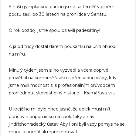
S naší gympláckou partou jsme se téměř v plném
počtu sešli po 30 letech na prohlídce v Senátu.
O rok později jsme spolu oslavili padesátiny!
A já od třídy dostal darem poukázku na ušití obleku
na míru.
Minulý týden jsem si ho vyzvedl a včera poprvé
provětral na komornější akci s předsedou vlády, kdy
jsme měli možnost si s profesionálním průvodcem
prohlédnout skovost plný historie – Kramářovu vilu.
U krejčího mi bylo hned jasné, že oblek musí mít
puncovní připomínku na spolužáky a náš
jindřichohradecký ústav Aby i oni byli vždy pomyslně se
mnou a pomáhali reprezentovat