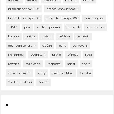
hradeckenoviny2003
hradeckenoviny2004
hradeckenoviny2005
hradeckenoviny2006
hradeczije.cz
JHMD
jhtv
koaliční jednání
Komínek
koronavirus
kultura
média
město
nežárka
náměstí
obchodní centrum
občan
park
parkování
Pelhřimov
podnikání
právo
příroda
rada
rozhlas
rozhledna
rozpočet
senát
sport
stavební zákon
volby
zastupitelstvo
školství
životní prostředí
žurnál
a