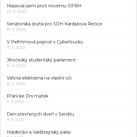
Hlasoval jsem proti novému OPBH
23. 5. 2025
Senátorská stuha pro SDH Kardašova Řečice
19. 5. 2025
V Pelhřimově poprvé v Cybertrucku
15. 5. 2025
Jihočeský studentský parlament
14. 5. 2025
Větrná elektrárna na vlastní oči
12. 5. 2025
Přání ke Dni matek
11. 5. 2025
Den otevřených dveří v Senátu
8. 5. 2025
Hradečáci a Valdštejnský palác