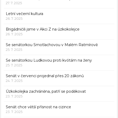
27. 7. 2025
Letní večerní kultura
26. 7. 2025
Brigádničili jsme v Akci Z na úzkokolejce
26. 7. 2025
Se senátorkou Smotlachovou v Malém Ratmírově
25. 7. 2025
Se senátorkou Ludkovou proti kvótám na ženy
25. 7. 2025
Senát v červenci projednal přes 20 zákonů
24. 7. 2025
Úzkokolejka zachráněna, patří se poděkovat
23. 7. 2025
Senát chce větší přísnost na cizince
23. 7. 2025