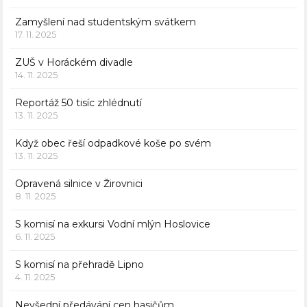
Zamyšlení nad studentským svátkem
17. 11. 2025
ZUŠ v Horáckém divadle
14. 11. 2025
Reportáž 50 tisíc zhlédnutí
13. 11. 2025
Když obec řeší odpadkové koše po svém
13. 11. 2025
Opravená silnice v Žirovnici
8. 11. 2025
S komisí na exkursi Vodní mlýn Hoslovice
6. 11. 2025
S komisí na přehradě Lipno
4. 11. 2025
Nevšední předávání cen hasičům