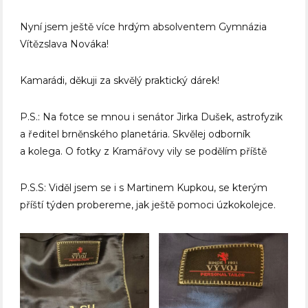
Nyní jsem ještě více hrdým absolventem Gymnázia
Vítězslava Nováka!
Kamarádi, děkuji za skvělý praktický dárek!
P.S.: Na fotce se mnou i senátor Jirka Dušek, astrofyzik
a ředitel brněnského planetária. Skvělej odborník
a kolega. O fotky z Kramářovy vily se podělím příště
P.S.S: Viděl jsem se i s Martinem Kupkou, se kterým
příští týden probereme, jak ještě pomoci úzkokolejce.