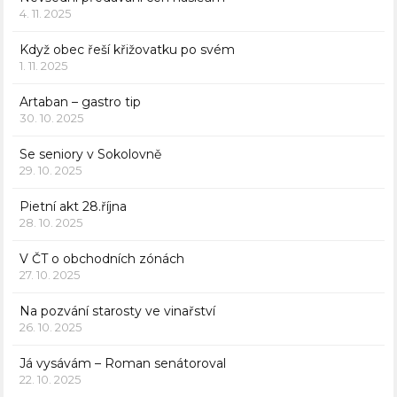
4. 11. 2025
Když obec řeší křižovatku po svém
1. 11. 2025
Artaban – gastro tip
30. 10. 2025
Se seniory v Sokolovně
29. 10. 2025
Pietní akt 28.října
28. 10. 2025
V ČT o obchodních zónách
27. 10. 2025
Na pozvání starosty ve vinařství
26. 10. 2025
Já vysávám – Roman senátoroval
22. 10. 2025