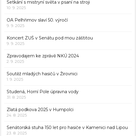
Setkání s mistryní světa v psaní na stroji
10. 9. 2025
OA Pelhřimov slaví 50. výročí
9. 9. 2025
Koncert ZUŠ v Senátu pod mou záštitou
9. 9. 2025
Zpravodajem ke zprávě NKÚ 2024
2. 9. 2025
Soutěž mladých hasičů v Žirovnici
1. 9. 2025
Studená, Horní Pole úpravna vody
31. 8. 2025
Zlatá podkova 2025 v Humpolci
24. 8. 2025
Senátorská stuha 150 let pro hasiče v Kamenici nad Lipou
23. 8. 2025