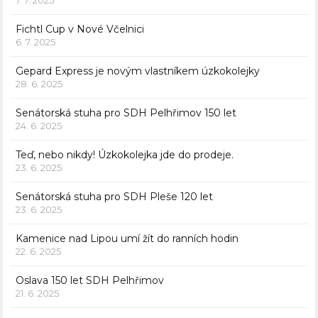
7. 7. 2025
Fichtl Cup v Nové Včelnici
6. 7. 2025
Gepard Express je novým vlastníkem úzkokolejky
28. 6. 2025
Senátorská stuha pro SDH Pelhřimov 150 let
24. 6. 2025
Teď, nebo nikdy! Úzkokolejka jde do prodeje.
23. 6. 2025
Senátorská stuha pro SDH Pleše 120 let
23. 6. 2025
Kamenice nad Lipou umí žít do ranních hodin
22. 6. 2025
Oslava 150 let SDH Pelhřimov
21. 6. 2025