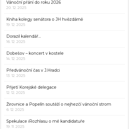
Vánoční přání do roku 2026
20. 12. 2025
Kniha kolegy senátora o JH hvězdárně
19. 12. 2025
Dorazil kalendář…
16. 12. 2025
Dobešov – koncert v kostele
14. 12. 2025
Předvánoční čas v J.Hradci
13. 12. 2025
Přijetí Korejské delegace
12. 12. 2025
Žirovnice a Popelín soutěží o nejhezčí vánoční strom
6. 12. 2025
Spekulace iRozhlasu o mé kandidatuře
19. 11. 2025