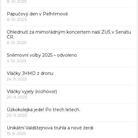
8. 10. 2025
Papučový den v Pelhřimově
8. 10. 2025
Ohlednutí za mimořádným koncertem naší ZUŠ v Senátu
ČR.
6. 10. 2025
Sněmovní volby 2025 – odvoleno
4. 10. 2025
Vláčky JHMD z dronu
24. 9. 2025
Vláčky vyjely (rozhovor)
20. 9. 2025
Úzkokolejka jede! Po třech letech.
20. 9. 2025
Unikátní Valdštejnova truhla a nové žerdi
19. 9. 2025