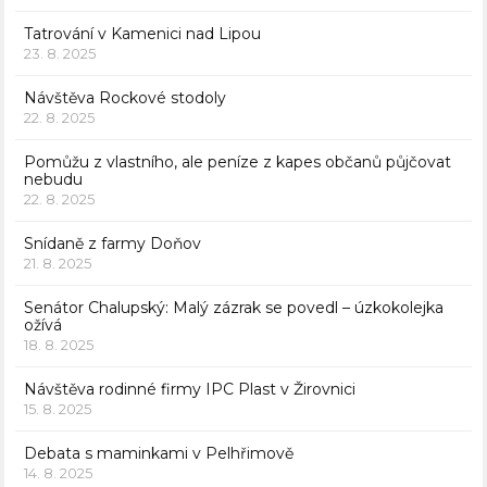
Tatrování v Kamenici nad Lipou
23. 8. 2025
Návštěva Rockové stodoly
22. 8. 2025
Pomůžu z vlastního, ale peníze z kapes občanů půjčovat
nebudu
22. 8. 2025
Snídaně z farmy Doňov
21. 8. 2025
Senátor Chalupský: Malý zázrak se povedl – úzkokolejka
ožívá
18. 8. 2025
Návštěva rodinné firmy IPC Plast v Žirovnici
15. 8. 2025
Debata s maminkami v Pelhřimově
14. 8. 2025