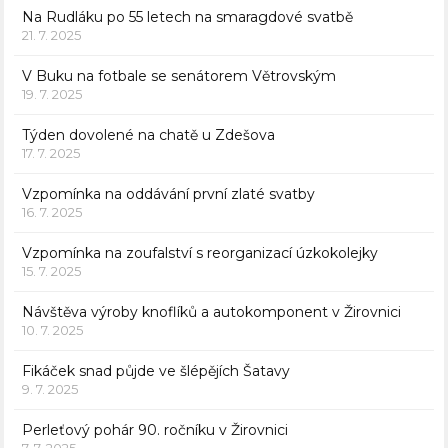
Na Rudláku po 55 letech na smaragdové svatbě
21. 7. 2025
V Buku na fotbale se senátorem Větrovským
19. 7. 2025
Týden dovolené na chatě u Zdešova
17. 7. 2025
Vzpomínka na oddávání první zlaté svatby
16. 7. 2025
Vzpomínka na zoufalství s reorganizací úzkokolejky
15. 7. 2025
Návštěva výroby knoflíků a autokomponent v Žirovnici
10. 7. 2025
Fikáček snad půjde ve šlépějích Šatavy
9. 7. 2025
Perleťový pohár 90. ročníku v Žirovnici