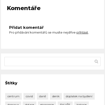
Komentáře
Přidat komentář
Pro přidávání komentářů se musíte nejdříve
přihlásit
.
Štítky
centrum
covid
daně
deník
doplatek na bydlení
doprava
dotace
ekonomie
FM VŠE
historie