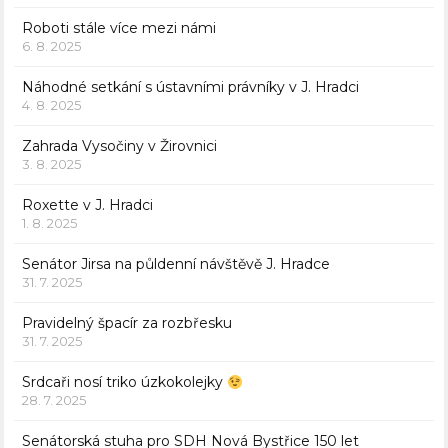
Roboti stále více mezi námi
6. 8. 2025
Náhodné setkání s ústavními právníky v J. Hradci
4. 8. 2025
Zahrada Vysočiny v Žirovnici
3. 8. 2025
Roxette v J. Hradci
1. 8. 2025
Senátor Jirsa na půldenní návštěvě J. Hradce
31. 7. 2025
Pravidelný špacír za rozbřesku
31. 7. 2025
Srdcaři nosí triko úzkokolejky
28. 7. 2025
Senátorská stuha pro SDH Nová Bystřice 150 let