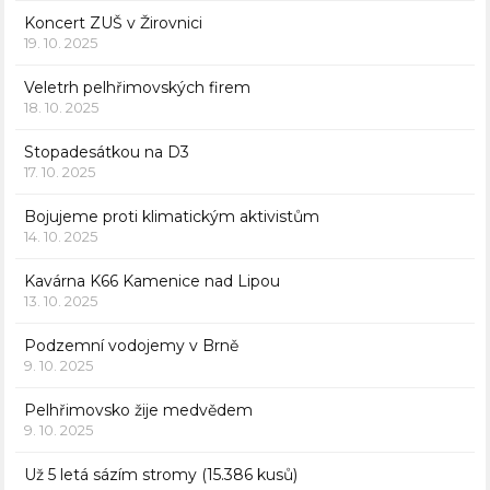
Koncert ZUŠ v Žirovnici
19. 10. 2025
Veletrh pelhřimovských firem
18. 10. 2025
Stopadesátkou na D3
17. 10. 2025
Bojujeme proti klimatickým aktivistům
14. 10. 2025
Kavárna K66 Kamenice nad Lipou
13. 10. 2025
Podzemní vodojemy v Brně
9. 10. 2025
Pelhřimovsko žije medvědem
9. 10. 2025
Už 5 letá sázím stromy (15.386 kusů)