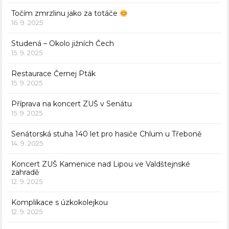
Točím zmrzlinu jako za totáče
16. 9. 2025
Studená – Okolo jižních Čech
15. 9. 2025
Restaurace Černej Pták
15. 9. 2025
Příprava na koncert ZUŠ v Senátu
15. 9. 2025
Senátorská stuha 140 let pro hasiče Chlum u Třeboně
14. 9. 2025
Koncert ZUŠ Kamenice nad Lipou ve Valdštejnské
zahradě
12. 9. 2025
Komplikace s úzkokolejkou
12. 9. 2025