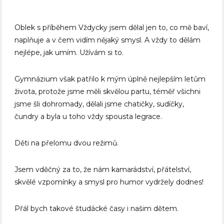
Oblek s příběhem Vždycky jsem dělal jen to, co mě baví,
naplňuje a v čem vidím nějaký smysl. A vždy to dělám
nejlépe, jak umím. Užívám si to.
Gymnázium však patřilo k mým úplně nejlepším letům
života, protože jsme měli skvělou partu, téměř všichni
jsme šli dohromady, dělali jsme chatičky, sudíčky,
čundry a byla u toho vždy spousta legrace.
Děti na přelomu dvou režimů.
Jsem vděčný za to, že nám kamarádství, přátelství,
skvělé vzpomínky a smysl pro humor vydržely dodnes!
Přál bych takové študácké časy i našim dětem.