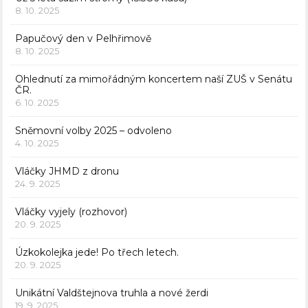
8. 10. 2025
Papučový den v Pelhřimově
8. 10. 2025
Ohlednutí za mimořádným koncertem naší ZUŠ v Senátu
ČR.
6. 10. 2025
Sněmovní volby 2025 – odvoleno
4. 10. 2025
Vláčky JHMD z dronu
24. 9. 2025
Vláčky vyjely (rozhovor)
20. 9. 2025
Úzkokolejka jede! Po třech letech.
20. 9. 2025
Unikátní Valdštejnova truhla a nové žerdi
19. 9. 2025