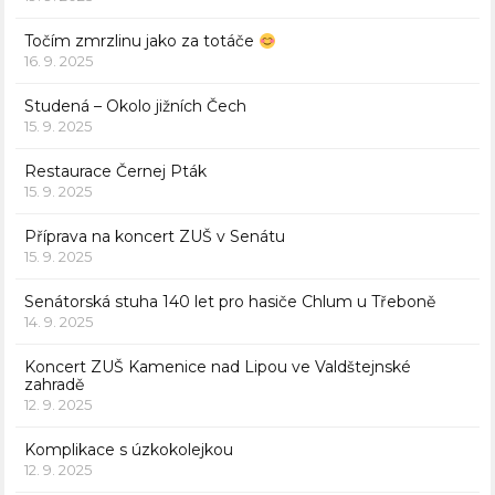
Točím zmrzlinu jako za totáče
16. 9. 2025
Studená – Okolo jižních Čech
15. 9. 2025
Restaurace Černej Pták
15. 9. 2025
Příprava na koncert ZUŠ v Senátu
15. 9. 2025
Senátorská stuha 140 let pro hasiče Chlum u Třeboně
14. 9. 2025
Koncert ZUŠ Kamenice nad Lipou ve Valdštejnské
zahradě
12. 9. 2025
Komplikace s úzkokolejkou
12. 9. 2025