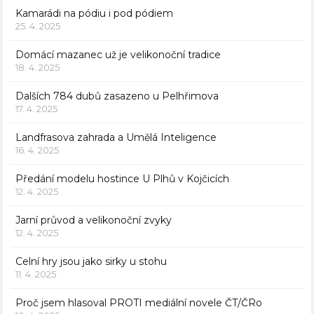
Kamarádi na pódiu i pod pódiem
25. 4. 2025
Domácí mazanec už je velikonoční tradice
18. 4. 2025
Dalších 784 dubů zasazeno u Pelhřimova
17. 4. 2025
Landfrasova zahrada a Umělá Inteligence
16. 4. 2025
Předání modelu hostince U Plhů v Kojčicích
12. 4. 2025
Jarní průvod a velikonoční zvyky
12. 4. 2025
Celní hry jsou jako sirky u stohu
11. 4. 2025
Proč jsem hlasoval PROTI mediální novele ČT/ČRo