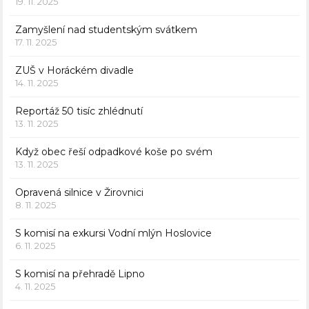
19. 11. 2025
Zamyšlení nad studentským svátkem
17. 11. 2025
ZUŠ v Horáckém divadle
14. 11. 2025
Reportáž 50 tisíc zhlédnutí
13. 11. 2025
Když obec řeší odpadkové koše po svém
13. 11. 2025
Opravená silnice v Žirovnici
8. 11. 2025
S komisí na exkursi Vodní mlýn Hoslovice
6. 11. 2025
S komisí na přehradě Lipno
4. 11. 2025