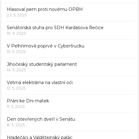
Hlasoval jsem proti novému OPBH
23. 5. 2025
Senátorská stuha pro SDH Kardašova Řečice
19. 5. 2025
V Pelhřimově poprvé v Cybertrucku
15. 5. 2025
Jihočeský studentský parlament
14. 5. 2025
Větrná elektrárna na vlastní oči
12. 5. 2025
Přání ke Dni matek
11. 5. 2025
Den otevřených dveří v Senátu
8. 5. 2025
Hradečáci a Valdštejnský palác