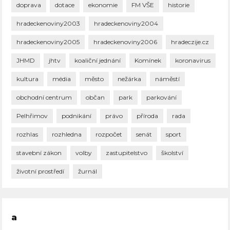
doprava
dotace
ekonomie
FM VŠE
historie
hradeckenoviny2003
hradeckenoviny2004
hradeckenoviny2005
hradeckenoviny2006
hradeczije.cz
JHMD
jhtv
koaliční jednání
Komínek
koronavirus
kultura
média
město
nežárka
náměstí
obchodní centrum
občan
park
parkování
Pelhřimov
podnikání
právo
příroda
rada
rozhlas
rozhledna
rozpočet
senát
sport
stavební zákon
volby
zastupitelstvo
školství
životní prostředí
žurnál
a