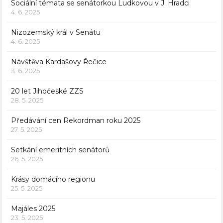
Sociální témata se senátorkou Ludkovou v J. Hradci
4. 6. 2025
Nizozemský král v Senátu
4. 6. 2025
Návštěva Kardašovy Řečice
3. 6. 2025
20 let Jihočeské ZZS
28. 5. 2025
Předávání cen Rekordman roku 2025
27. 5. 2025
Setkání emeritních senátorů
26. 5. 2025
Krásy domácího regionu
25. 5. 2025
Majáles 2025
23. 5. 2025