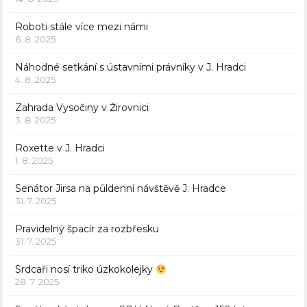
Roboti stále více mezi námi
6. 8. 2025
Náhodné setkání s ústavními právníky v J. Hradci
4. 8. 2025
Zahrada Vysočiny v Žirovnici
3. 8. 2025
Roxette v J. Hradci
1. 8. 2025
Senátor Jirsa na půldenní návštěvě J. Hradce
31. 7. 2025
Pravidelný špacír za rozbřesku
31. 7. 2025
Srdcaři nosí triko úzkokolejky
28. 7. 2025