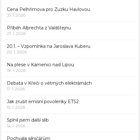
Cena Pelhřimova pro Zuzku Havlovou
31. 1. 2026
Příběh Albrechta z Valdštejnu
27. 1. 2026
20.1. – Vzpomínka na Jaroslava Kuberu
20. 1. 2026
Na plese v Kamenici nad Lipou
18. 1. 2026
Debata v Křeči o větrných elektrárnách
17. 1. 2026
Jak zrušit emisní povolenky ETS2
15. 1. 2026
Splnil jsem další slib
14. 1. 2026
Pochvala silničářům