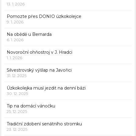
13. 1. 2026
Pomozte přes DONIO úzkokolejce
9. 1. 2026
Na obědě u Bernarda
6. 1. 2026
Novoroční ohňostroj v J. Hradci
1. 1. 2026
Silvestrovský výšlap na Javořici
31. 12. 2025
Úzkokolejka musí jezdit na denní bázi
30. 12. 2025
Tip na domácí vánočku
25. 12. 2025
Tradiční zdobení senátního stromku
23. 12. 2025