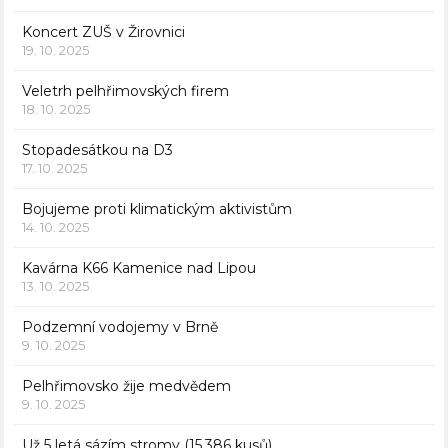
Koncert ZUŠ v Žirovnici
19. 10. 2025
Veletrh pelhřimovských firem
18. 10. 2025
Stopadesátkou na D3
17. 10. 2025
Bojujeme proti klimatickým aktivistům
14. 10. 2025
Kavárna K66 Kamenice nad Lipou
13. 10. 2025
Podzemní vodojemy v Brně
9. 10. 2025
Pelhřimovsko žije medvědem
9. 10. 2025
Už 5 letá sázím stromy (15.386 kusů)