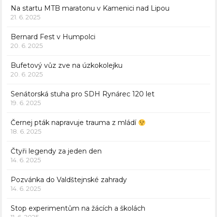
Na startu MTB maratonu v Kamenici nad Lipou
21. 6. 2025
Bernard Fest v Humpolci
20. 6. 2025
Bufetový vůz zve na úzkokolejku
20. 6. 2025
Senátorská stuha pro SDH Rynárec 120 let
19. 6. 2025
Černej pták napravuje trauma z mládí
18. 6. 2025
Čtyři legendy za jeden den
14. 6. 2025
Pozvánka do Valdštejnské zahrady
14. 6. 2025
Stop experimentům na žácích a školách