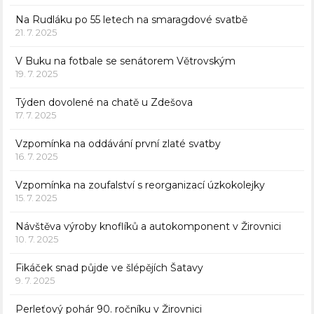
Na Rudláku po 55 letech na smaragdové svatbě
21. 7. 2025
V Buku na fotbale se senátorem Větrovským
19. 7. 2025
Týden dovolené na chatě u Zdešova
17. 7. 2025
Vzpomínka na oddávání první zlaté svatby
16. 7. 2025
Vzpomínka na zoufalství s reorganizací úzkokolejky
15. 7. 2025
Návštěva výroby knoflíků a autokomponent v Žirovnici
10. 7. 2025
Fikáček snad půjde ve šlépějích Šatavy
9. 7. 2025
Perleťový pohár 90. ročníku v Žirovnici