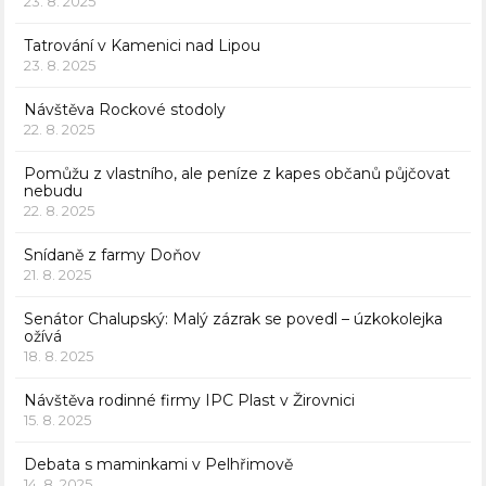
23. 8. 2025
Tatrování v Kamenici nad Lipou
23. 8. 2025
Návštěva Rockové stodoly
22. 8. 2025
Pomůžu z vlastního, ale peníze z kapes občanů půjčovat
nebudu
22. 8. 2025
Snídaně z farmy Doňov
21. 8. 2025
Senátor Chalupský: Malý zázrak se povedl – úzkokolejka
ožívá
18. 8. 2025
Návštěva rodinné firmy IPC Plast v Žirovnici
15. 8. 2025
Debata s maminkami v Pelhřimově
14. 8. 2025