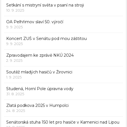
Setkání s mistryní světa v psaní na stroji
10. 9. 2025
OA Pelhřimov slaví 50. výročí
9. 9. 2025
Koncert ZUŠ v Senátu pod mou záštitou
9. 9. 2025
Zpravodajem ke zprávě NKÚ 2024
2. 9. 2025
Soutěž mladých hasičů v Žirovnici
1. 9. 2025
Studená, Horní Pole úpravna vody
31. 8. 2025
Zlatá podkova 2025 v Humpolci
24. 8. 2025
Senátorská stuha 150 let pro hasiče v Kamenici nad Lipou