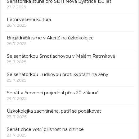
Senátorská stuha pro SDH Nová Bystřice 150 let
27. 7. 2025
Letní večerní kultura
26. 7. 2025
Brigádničili jsme v Akci Z na úzkokolejce
26. 7. 2025
Se senátorkou Smotlachovou v Malém Ratmírově
25. 7. 2025
Se senátorkou Ludkovou proti kvótám na ženy
25. 7. 2025
Senát v červenci projednal přes 20 zákonů
24. 7. 2025
Úzkokolejka zachráněna, patří se poděkovat
23. 7. 2025
Senát chce větší přísnost na cizince
23. 7. 2025