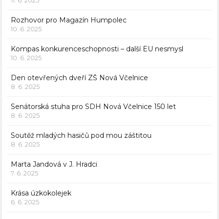
11. 6. 2025
Rozhovor pro Magazín Humpolec
10. 6. 2025
Kompas konkurenceschopnosti – další EU nesmysl
10. 6. 2025
Den otevřených dveří ZŠ Nová Včelnice
8. 6. 2025
Senátorská stuha pro SDH Nová Včelnice 150 let
8. 6. 2025
Soutěž mladých hasičů pod mou záštitou
8. 6. 2025
Marta Jandová v J. Hradci
7. 6. 2025
Krása úzkokolejek
6. 6. 2025