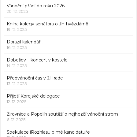
Vánoční přání do roku 2026
20. 12. 2025
Kniha kolegy senátora o JH hvězdárně
19. 12. 2025
Dorazil kalendář…
16. 12. 2025
Dobešov – koncert v kostele
14. 12. 2025
Předvánoční čas v J.Hradci
13. 12. 2025
Přijetí Korejské delegace
12. 12. 2025
Žirovnice a Popelín soutěží o nejhezčí vánoční strom
6. 12. 2025
Spekulace iRozhlasu o mé kandidatuře