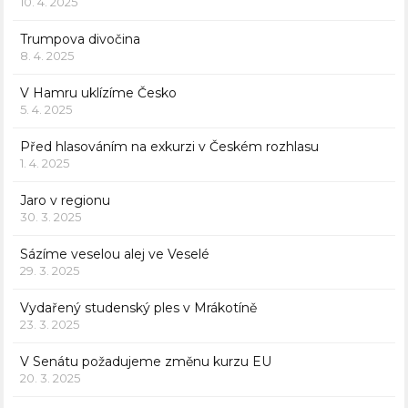
10. 4. 2025
Trumpova divočina
8. 4. 2025
V Hamru uklízíme Česko
5. 4. 2025
Před hlasováním na exkurzi v Českém rozhlasu
1. 4. 2025
Jaro v regionu
30. 3. 2025
Sázíme veselou alej ve Veselé
29. 3. 2025
Vydařený studenský ples v Mrákotíně
23. 3. 2025
V Senátu požadujeme změnu kurzu EU
20. 3. 2025