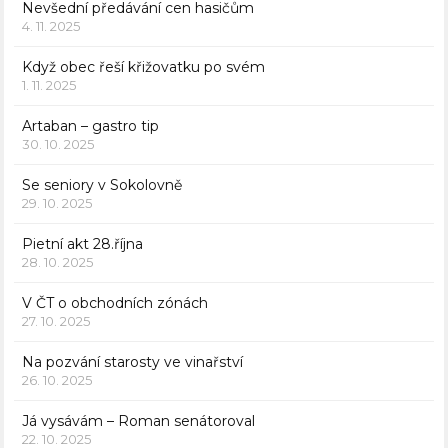
Nevšední předávání cen hasičům
4. 11. 2025
Když obec řeší křižovatku po svém
1. 11. 2025
Artaban – gastro tip
30. 10. 2025
Se seniory v Sokolovně
29. 10. 2025
Pietní akt 28.října
28. 10. 2025
V ČT o obchodních zónách
27. 10. 2025
Na pozvání starosty ve vinařství
26. 10. 2025
Já vysávám – Roman senátoroval
22. 10. 2025