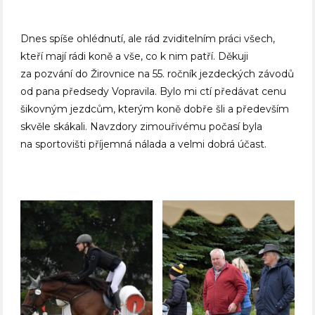
Dnes spíše ohlédnutí, ale rád zviditelním práci všech,
kteří mají rádi koně a vše, co k nim patří. Děkuji
za pozvání do Žirovnice na 55. ročník jezdeckých závodů
od pana předsedy Vopravila. Bylo mi ctí předávat cenu
šikovným jezdcům, kterým koně dobře šli a především
skvěle skákali. Navzdory zimouřivému počasí byla
na sportovišti příjemná nálada a velmi dobrá účast.