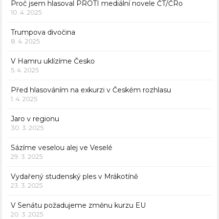
Proč jsem hlasoval PROTI mediální novele ČT/ČRo
10. 4. 2025
Trumpova divočina
8. 4. 2025
V Hamru uklízíme Česko
5. 4. 2025
Před hlasováním na exkurzi v Českém rozhlasu
1. 4. 2025
Jaro v regionu
30. 3. 2025
Sázíme veselou alej ve Veselé
29. 3. 2025
Vydařený studenský ples v Mrákotíně
23. 3. 2025
V Senátu požadujeme změnu kurzu EU
20. 3. 2025