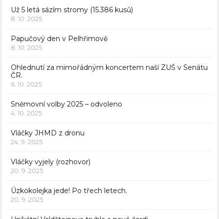
Už 5 letá sázím stromy (15.386 kusů)
8. 10. 2025
Papučový den v Pelhřimově
8. 10. 2025
Ohlednutí za mimořádným koncertem naší ZUŠ v Senátu
ČR.
6. 10. 2025
Sněmovní volby 2025 – odvoleno
4. 10. 2025
Vláčky JHMD z dronu
24. 9. 2025
Vláčky vyjely (rozhovor)
20. 9. 2025
Úzkokolejka jede! Po třech letech.
20. 9. 2025