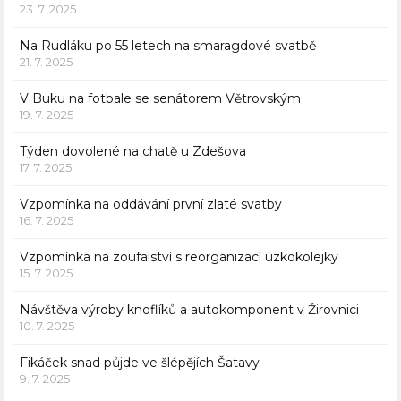
23. 7. 2025
Na Rudláku po 55 letech na smaragdové svatbě
21. 7. 2025
V Buku na fotbale se senátorem Větrovským
19. 7. 2025
Týden dovolené na chatě u Zdešova
17. 7. 2025
Vzpomínka na oddávání první zlaté svatby
16. 7. 2025
Vzpomínka na zoufalství s reorganizací úzkokolejky
15. 7. 2025
Návštěva výroby knoflíků a autokomponent v Žirovnici
10. 7. 2025
Fikáček snad půjde ve šlépějích Šatavy
9. 7. 2025