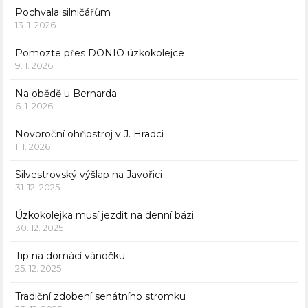
Pochvala silničářům
13. 1. 2026
Pomozte přes DONIO úzkokolejce
9. 1. 2026
Na obědě u Bernarda
6. 1. 2026
Novoroční ohňostroj v J. Hradci
1. 1. 2026
Silvestrovský výšlap na Javořici
31. 12. 2025
Úzkokolejka musí jezdit na denní bázi
30. 12. 2025
Tip na domácí vánočku
25. 12. 2025
Tradiční zdobení senátního stromku