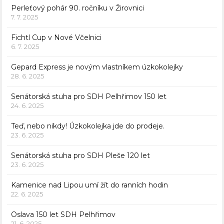
Perleťový pohár 90. ročníku v Žirovnici
7. 7. 2025
Fichtl Cup v Nové Včelnici
6. 7. 2025
Gepard Express je novým vlastníkem úzkokolejky
28. 6. 2025
Senátorská stuha pro SDH Pelhřimov 150 let
24. 6. 2025
Teď, nebo nikdy! Úzkokolejka jde do prodeje.
23. 6. 2025
Senátorská stuha pro SDH Pleše 120 let
23. 6. 2025
Kamenice nad Lipou umí žít do ranních hodin
22. 6. 2025
Oslava 150 let SDH Pelhřimov
21. 6. 2025