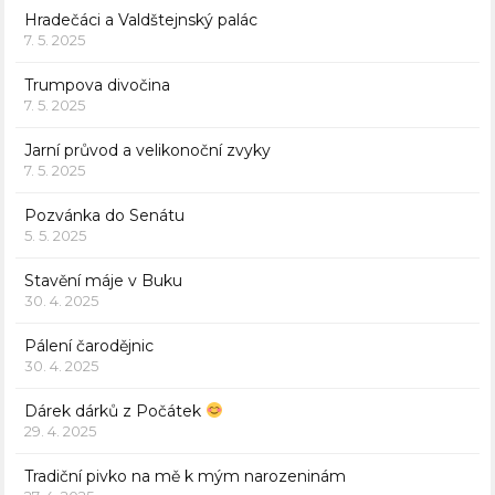
Hradečáci a Valdštejnský palác
7. 5. 2025
Trumpova divočina
7. 5. 2025
Jarní průvod a velikonoční zvyky
7. 5. 2025
Pozvánka do Senátu
5. 5. 2025
Stavění máje v Buku
30. 4. 2025
Pálení čarodějnic
30. 4. 2025
Dárek dárků z Počátek
29. 4. 2025
Tradiční pivko na mě k mým narozeninám