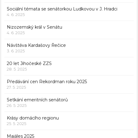
Sociální témata se senátorkou Ludkovou v J. Hradci
4. 6. 2025
Nizozemský král v Senátu
4. 6. 2025
Návštěva Kardašovy Řečice
3. 6. 2025
20 let Jihočeské ZZS
28. 5. 2025
Předávání cen Rekordman roku 2025
27. 5. 2025
Setkání emeritních senátorů
26. 5. 2025
Krásy domácího regionu
25. 5. 2025
Majáles 2025