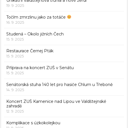
Unikátní Valdštejnova truhla a nové žerdi
19. 9. 2025
Točím zmrzlinu jako za totáče
16. 9. 2025
Studená – Okolo jižních Čech
15. 9. 2025
Restaurace Černej Pták
15. 9. 2025
Příprava na koncert ZUŠ v Senátu
15. 9. 2025
Senátorská stuha 140 let pro hasiče Chlum u Třeboně
14. 9. 2025
Koncert ZUŠ Kamenice nad Lipou ve Valdštejnské
zahradě
12. 9. 2025
Komplikace s úzkokolejkou
12. 9. 2025