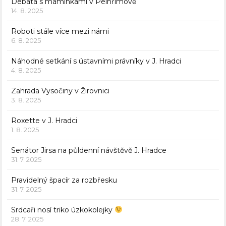
Debata s maminkami v Pelhřimově
14. 8. 2025
Roboti stále více mezi námi
6. 8. 2025
Náhodné setkání s ústavními právníky v J. Hradci
4. 8. 2025
Zahrada Vysočiny v Žirovnici
3. 8. 2025
Roxette v J. Hradci
1. 8. 2025
Senátor Jirsa na půldenní návštěvě J. Hradce
31. 7. 2025
Pravidelný špacír za rozbřesku
31. 7. 2025
Srdcaři nosí triko úzkokolejky
28. 7. 2025