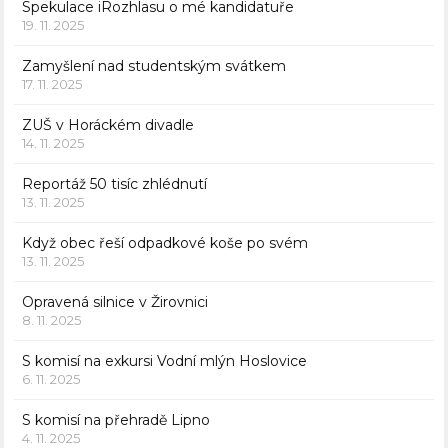
Spekulace iRozhlasu o mé kandidatuře
19. 11. 2025
Zamyšlení nad studentským svátkem
17. 11. 2025
ZUŠ v Horáckém divadle
14. 11. 2025
Reportáž 50 tisíc zhlédnutí
13. 11. 2025
Když obec řeší odpadkové koše po svém
13. 11. 2025
Opravená silnice v Žirovnici
8. 11. 2025
S komisí na exkursi Vodní mlýn Hoslovice
6. 11. 2025
S komisí na přehradě Lipno
4. 11. 2025