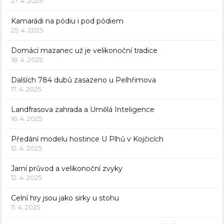
27. 4. 2025
Kamarádi na pódiu i pod pódiem
25. 4. 2025
Domácí mazanec už je velikonoční tradice
18. 4. 2025
Dalších 784 dubů zasazeno u Pelhřimova
17. 4. 2025
Landfrasova zahrada a Umělá Inteligence
16. 4. 2025
Předání modelu hostince U Plhů v Kojčicích
12. 4. 2025
Jarní průvod a velikonoční zvyky
12. 4. 2025
Celní hry jsou jako sirky u stohu
11. 4. 2025