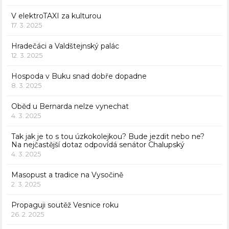
V elektroTAXI za kulturou
17. 3. 2025
Hradečáci a Valdštejnský palác
12. 3. 2025
Hospoda v Buku snad dobře dopadne
8. 3. 2025
Oběd u Bernarda nelze vynechat
4. 3. 2025
Tak jak je to s tou úzkokolejkou? Bude jezdit nebo ne?
Na nejčastější dotaz odpovídá senátor Chalupský
4. 3. 2025
Masopust a tradice na Vysočině
2. 3. 2025
Propaguji soutěž Vesnice roku
26. 2. 2025