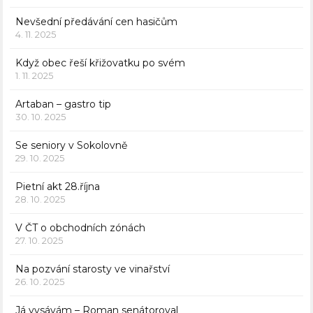
Nevšední předávání cen hasičům
4. 11. 2025
Když obec řeší křižovatku po svém
1. 11. 2025
Artaban – gastro tip
30. 10. 2025
Se seniory v Sokolovně
29. 10. 2025
Pietní akt 28.října
28. 10. 2025
V ČT o obchodních zónách
27. 10. 2025
Na pozvání starosty ve vinařství
26. 10. 2025
Já vysávám – Roman senátoroval