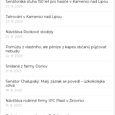
Senátorská stuha 150 let pro hasiče v Kamenici nad Lipou
23. 8. 2025
Tatrování v Kamenici nad Lipou
23. 8. 2025
Návštěva Rockové stodoly
22. 8. 2025
Pomůžu z vlastního, ale peníze z kapes občanů půjčovat
nebudu
22. 8. 2025
Snídaně z farmy Doňov
21. 8. 2025
Senátor Chalupský: Malý zázrak se povedl – úzkokolejka
ožívá
18. 8. 2025
Návštěva rodinné firmy IPC Plast v Žirovnici
15. 8. 2025