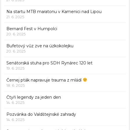
Na startu MTB maratonu v Kamenici nad Lipou
21. 6. 2025
Bernard Fest v Humpolci
20. 6. 2025
Bufetový vůz zve na úzkokolejku
20. 6. 2025
Senátorská stuha pro SDH Rynárec 120 let
19. 6. 2025
Černej pták napravuje trauma z mládí
18. 6. 2025
Čtyři legendy za jeden den
14. 6. 2025
Pozvánka do Valdštejnské zahrady
14. 6. 2025