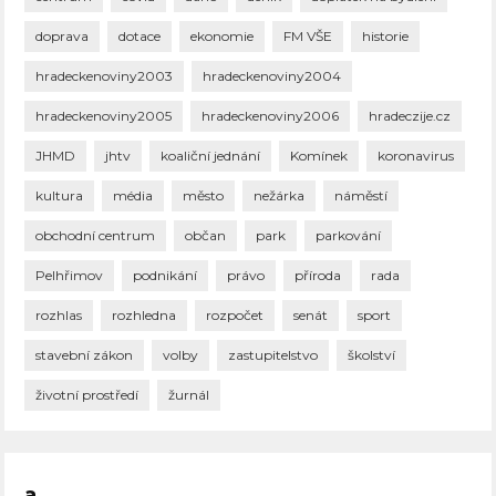
doprava
dotace
ekonomie
FM VŠE
historie
hradeckenoviny2003
hradeckenoviny2004
hradeckenoviny2005
hradeckenoviny2006
hradeczije.cz
JHMD
jhtv
koaliční jednání
Komínek
koronavirus
kultura
média
město
nežárka
náměstí
obchodní centrum
občan
park
parkování
Pelhřimov
podnikání
právo
příroda
rada
rozhlas
rozhledna
rozpočet
senát
sport
stavební zákon
volby
zastupitelstvo
školství
životní prostředí
žurnál
a