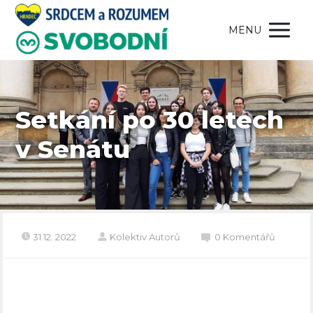
MENU
Setkání po 30 letech
v Senátu
31.12. 2022
Kolektiv Autorů
0 Komentářů