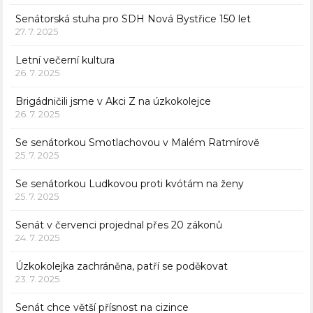
Senátorská stuha pro SDH Nová Bystřice 150 let
27. 7. 2025
Letní večerní kultura
26. 7. 2025
Brigádničili jsme v Akci Z na úzkokolejce
26. 7. 2025
Se senátorkou Smotlachovou v Malém Ratmírově
25. 7. 2025
Se senátorkou Ludkovou proti kvótám na ženy
25. 7. 2025
Senát v červenci projednal přes 20 zákonů
24. 7. 2025
Úzkokolejka zachráněna, patří se poděkovat
23. 7. 2025
Senát chce větší přísnost na cizince