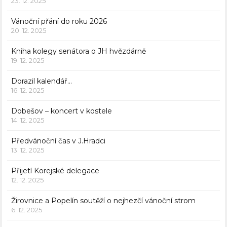
23. 12. 2025
Vánoční přání do roku 2026
20. 12. 2025
Kniha kolegy senátora o JH hvězdárně
19. 12. 2025
Dorazil kalendář…
16. 12. 2025
Dobešov – koncert v kostele
14. 12. 2025
Předvánoční čas v J.Hradci
13. 12. 2025
Přijetí Korejské delegace
12. 12. 2025
Žirovnice a Popelín soutěží o nejhezčí vánoční strom
6. 12. 2025