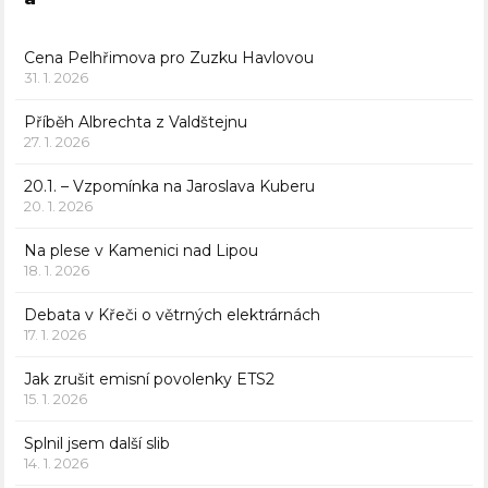
Cena Pelhřimova pro Zuzku Havlovou
31. 1. 2026
Příběh Albrechta z Valdštejnu
27. 1. 2026
20.1. – Vzpomínka na Jaroslava Kuberu
20. 1. 2026
Na plese v Kamenici nad Lipou
18. 1. 2026
Debata v Křeči o větrných elektrárnách
17. 1. 2026
Jak zrušit emisní povolenky ETS2
15. 1. 2026
Splnil jsem další slib
14. 1. 2026