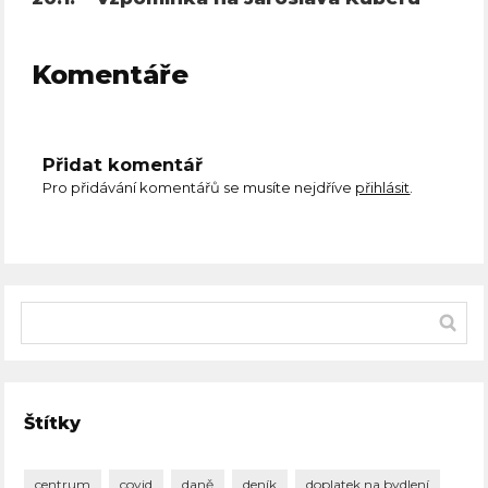
Komentáře
Přidat komentář
Pro přidávání komentářů se musíte nejdříve
přihlásit
.
Štítky
centrum
covid
daně
deník
doplatek na bydlení