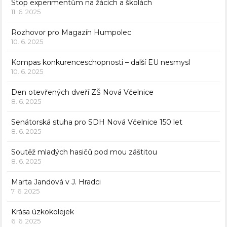
Stop experimentům na žácích a školách
11. 6. 2025
Rozhovor pro Magazín Humpolec
10. 6. 2025
Kompas konkurenceschopnosti – další EU nesmysl
10. 6. 2025
Den otevřených dveří ZŠ Nová Včelnice
8. 6. 2025
Senátorská stuha pro SDH Nová Včelnice 150 let
8. 6. 2025
Soutěž mladých hasičů pod mou záštitou
8. 6. 2025
Marta Jandová v J. Hradci
7. 6. 2025
Krása úzkokolejek
6. 6. 2025