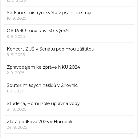
Setkání s mistryní světa v psaní na stroji
10. 9. 2025
OA Pelhřimov slaví 50. výročí
9. 9. 2025
Koncert ZUŠ v Senátu pod mou záštitou
9. 9. 2025
Zpravodajem ke zprávě NKÚ 2024
2. 9. 2025
Soutěž mladých hasičů v Žirovnici
1. 9. 2025
Studená, Horní Pole úpravna vody
31. 8. 2025
Zlatá podkova 2025 v Humpolci
24. 8. 2025