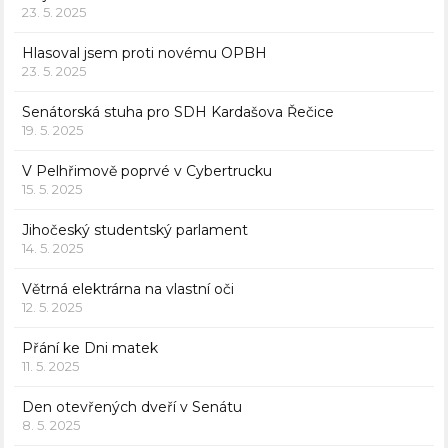
23. 5. 2025
Hlasoval jsem proti novému OPBH
23. 5. 2025
Senátorská stuha pro SDH Kardašova Řečice
19. 5. 2025
V Pelhřimově poprvé v Cybertrucku
15. 5. 2025
Jihočeský studentský parlament
14. 5. 2025
Větrná elektrárna na vlastní oči
12. 5. 2025
Přání ke Dni matek
11. 5. 2025
Den otevřených dveří v Senátu
8. 5. 2025