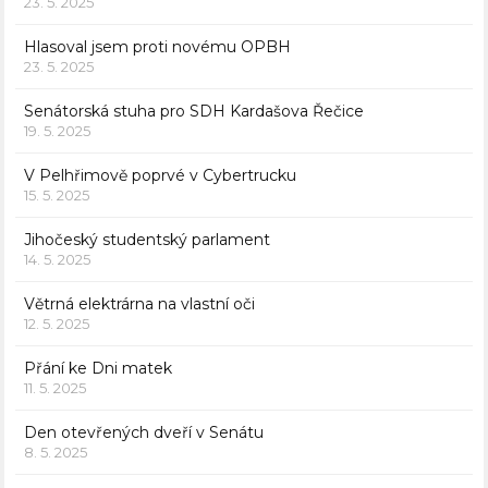
23. 5. 2025
Hlasoval jsem proti novému OPBH
23. 5. 2025
Senátorská stuha pro SDH Kardašova Řečice
19. 5. 2025
V Pelhřimově poprvé v Cybertrucku
15. 5. 2025
Jihočeský studentský parlament
14. 5. 2025
Větrná elektrárna na vlastní oči
12. 5. 2025
Přání ke Dni matek
11. 5. 2025
Den otevřených dveří v Senátu
8. 5. 2025