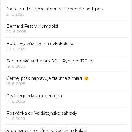
Na startu MTB maratonu v Kamenici nad Lipou
21. 6. 2025
Bernard Fest v Humpolci
20. 6. 2025
Bufetový vůz zve na úzkokolejku
20. 6. 2025
Senátorská stuha pro SDH Rynárec 120 let
19. 6. 2025
Černej pták napravuje trauma z mládí
18. 6. 2025
Čtyři legendy za jeden den
14. 6. 2025
Pozvánka do Valdštejnské zahrady
14. 6. 2025
Stop experimentům na žácích a školách