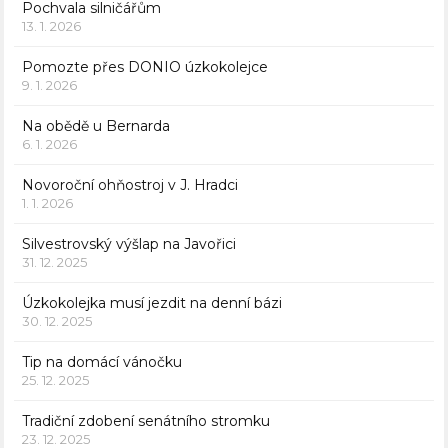
Pochvala silničářům
13. 1. 2026
Pomozte přes DONIO úzkokolejce
9. 1. 2026
Na obědě u Bernarda
6. 1. 2026
Novoroční ohňostroj v J. Hradci
1. 1. 2026
Silvestrovský výšlap na Javořici
31. 12. 2025
Úzkokolejka musí jezdit na denní bázi
30. 12. 2025
Tip na domácí vánočku
25. 12. 2025
Tradiční zdobení senátního stromku
23. 12. 2025