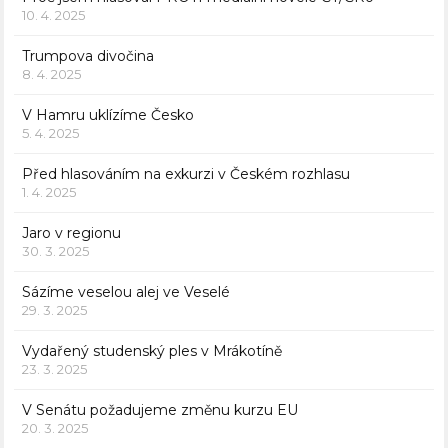
10. 4. 2025
Trumpova divočina
8. 4. 2025
V Hamru uklízíme Česko
5. 4. 2025
Před hlasováním na exkurzi v Českém rozhlasu
1. 4. 2025
Jaro v regionu
30. 3. 2025
Sázíme veselou alej ve Veselé
29. 3. 2025
Vydařený studenský ples v Mrákotíně
23. 3. 2025
V Senátu požadujeme změnu kurzu EU
20. 3. 2025