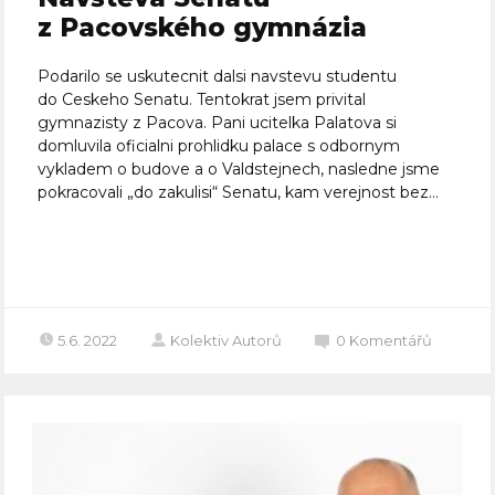
z Pacovského gymnázia
Podarilo se uskutecnit dalsi navstevu studentu
do Ceskeho Senatu. Tentokrat jsem privital
gymnazisty z Pacova. Pani ucitelka Palatova si
domluvila oficialni prohlidku palace s odbornym
vykladem o budove a o Valdstejnech, nasledne jsme
pokracovali „do zakulisi“ Senatu, kam verejnost bez...
Celý článek
5.6. 2022
Kolektiv Autorů
0
Komentářů