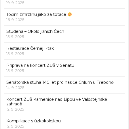
19. 9. 2025
Točím zmrzlinu jako za totáče
16. 9. 2025
Studená – Okolo jižních Čech
15. 9. 2025
Restaurace Černej Pták
15. 9. 2025
Příprava na koncert ZUŠ v Senátu
15. 9. 2025
Senátorská stuha 140 let pro hasiče Chlum u Třeboně
14. 9. 2025
Koncert ZUŠ Kamenice nad Lipou ve Valdštejnské
zahradě
12. 9. 2025
Komplikace s úzkokolejkou
12. 9. 2025