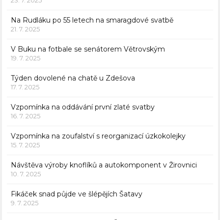
23. 7. 2025
Na Rudláku po 55 letech na smaragdové svatbě
21. 7. 2025
V Buku na fotbale se senátorem Větrovským
19. 7. 2025
Týden dovolené na chatě u Zdešova
17. 7. 2025
Vzpomínka na oddávání první zlaté svatby
16. 7. 2025
Vzpomínka na zoufalství s reorganizací úzkokolejky
15. 7. 2025
Návštěva výroby knoflíků a autokomponent v Žirovnici
10. 7. 2025
Fikáček snad půjde ve šlépějích Šatavy
9. 7. 2025