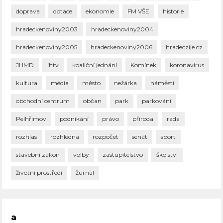
doprava
dotace
ekonomie
FM VŠE
historie
hradeckenoviny2003
hradeckenoviny2004
hradeckenoviny2005
hradeckenoviny2006
hradeczije.cz
JHMD
jhtv
koaliční jednání
Komínek
koronavirus
kultura
média
město
nežárka
náměstí
obchodní centrum
občan
park
parkování
Pelhřimov
podnikání
právo
příroda
rada
rozhlas
rozhledna
rozpočet
senát
sport
stavební zákon
volby
zastupitelstvo
školství
životní prostředí
žurnál
a