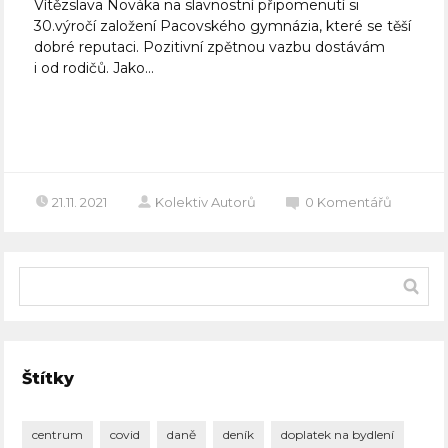
Vítězslava Nováka na slavnostní připomenutí si
30.výročí založení Pacovského gymnázia, které se těší
dobré reputaci. Pozitivní zpětnou vazbu dostávám
i od rodičů. Jako...
Celý článek
21.11. 2021
Kolektiv Autorů
0
Komentářů
Štítky
centrum
covid
daně
deník
doplatek na bydlení