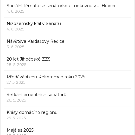
Sociální témata se senátorkou Ludkovou v J. Hradci
4. 6. 2025
Nizozemský král v Senátu
4. 6. 2025
Návštěva Kardašovy Řečice
3. 6. 2025
20 let Jihočeské ZZS
28. 5. 2025
Předávání cen Rekordman roku 2025
27. 5. 2025
Setkání emeritních senátorů
26. 5. 2025
Krásy domácího regionu
25. 5. 2025
Majáles 2025