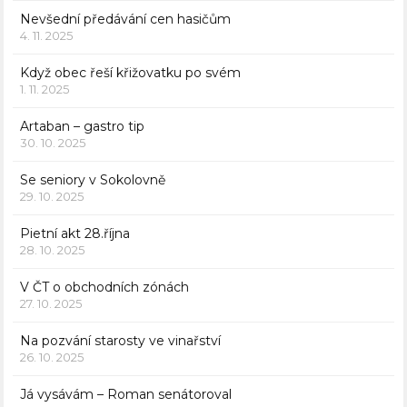
Nevšední předávání cen hasičům
4. 11. 2025
Když obec řeší křižovatku po svém
1. 11. 2025
Artaban – gastro tip
30. 10. 2025
Se seniory v Sokolovně
29. 10. 2025
Pietní akt 28.října
28. 10. 2025
V ČT o obchodních zónách
27. 10. 2025
Na pozvání starosty ve vinařství
26. 10. 2025
Já vysávám – Roman senátoroval