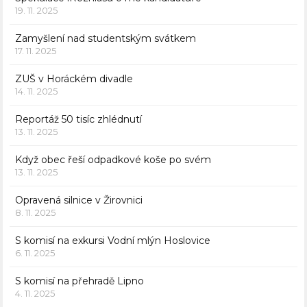
19. 11. 2025
Zamyšlení nad studentským svátkem
17. 11. 2025
ZUŠ v Horáckém divadle
14. 11. 2025
Reportáž 50 tisíc zhlédnutí
13. 11. 2025
Když obec řeší odpadkové koše po svém
13. 11. 2025
Opravená silnice v Žirovnici
8. 11. 2025
S komisí na exkursi Vodní mlýn Hoslovice
6. 11. 2025
S komisí na přehradě Lipno
4. 11. 2025