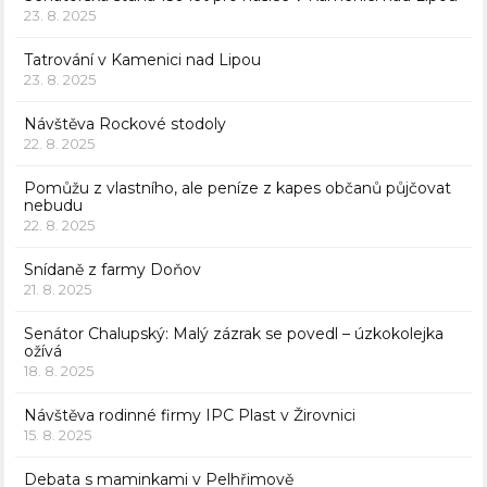
23. 8. 2025
Tatrování v Kamenici nad Lipou
23. 8. 2025
Návštěva Rockové stodoly
22. 8. 2025
Pomůžu z vlastního, ale peníze z kapes občanů půjčovat
nebudu
22. 8. 2025
Snídaně z farmy Doňov
21. 8. 2025
Senátor Chalupský: Malý zázrak se povedl – úzkokolejka
ožívá
18. 8. 2025
Návštěva rodinné firmy IPC Plast v Žirovnici
15. 8. 2025
Debata s maminkami v Pelhřimově