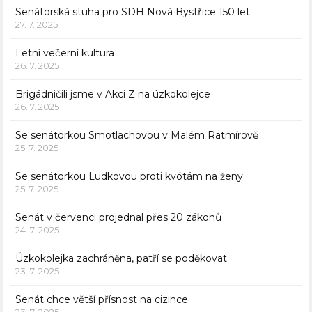
Senátorská stuha pro SDH Nová Bystřice 150 let
27. 7. 2025
Letní večerní kultura
26. 7. 2025
Brigádničili jsme v Akci Z na úzkokolejce
26. 7. 2025
Se senátorkou Smotlachovou v Malém Ratmírově
25. 7. 2025
Se senátorkou Ludkovou proti kvótám na ženy
25. 7. 2025
Senát v červenci projednal přes 20 zákonů
24. 7. 2025
Úzkokolejka zachráněna, patří se poděkovat
23. 7. 2025
Senát chce větší přísnost na cizince