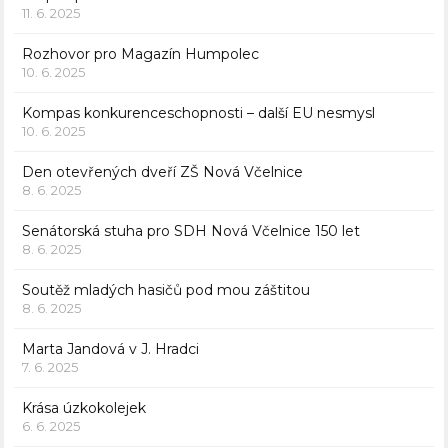
11. 6. 2025
Rozhovor pro Magazín Humpolec
10. 6. 2025
Kompas konkurenceschopnosti – další EU nesmysl
10. 6. 2025
Den otevřených dveří ZŠ Nová Včelnice
8. 6. 2025
Senátorská stuha pro SDH Nová Včelnice 150 let
8. 6. 2025
Soutěž mladých hasičů pod mou záštitou
8. 6. 2025
Marta Jandová v J. Hradci
7. 6. 2025
Krása úzkokolejek
6. 6. 2025