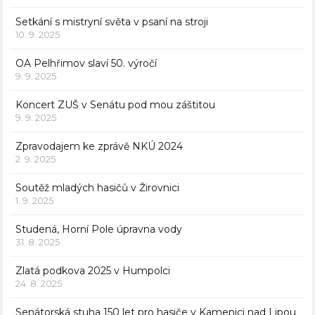
Setkání s mistryní světa v psaní na stroji
10. 9. 2025
OA Pelhřimov slaví 50. výročí
9. 9. 2025
Koncert ZUŠ v Senátu pod mou záštitou
9. 9. 2025
Zpravodajem ke zprávě NKÚ 2024
2. 9. 2025
Soutěž mladých hasičů v Žirovnici
1. 9. 2025
Studená, Horní Pole úpravna vody
31. 8. 2025
Zlatá podkova 2025 v Humpolci
24. 8. 2025
Senátorská stuha 150 let pro hasiče v Kamenici nad Lipou