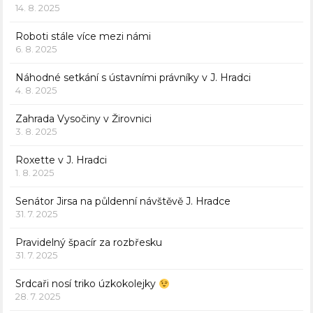
14. 8. 2025
Roboti stále více mezi námi
6. 8. 2025
Náhodné setkání s ústavními právníky v J. Hradci
4. 8. 2025
Zahrada Vysočiny v Žirovnici
3. 8. 2025
Roxette v J. Hradci
1. 8. 2025
Senátor Jirsa na půldenní návštěvě J. Hradce
31. 7. 2025
Pravidelný špacír za rozbřesku
31. 7. 2025
Srdcaři nosí triko úzkokolejky
28. 7. 2025