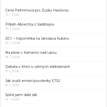
Cena Pelhřimova pro Zuzku Havlovou
31. 1. 2026
Příběh Albrechta z Valdštejnu
27. 1. 2026
20.1. – Vzpomínka na Jaroslava Kuberu
20. 1. 2026
Na plese v Kamenici nad Lipou
18. 1. 2026
Debata v Křeči o větrných elektrárnách
17. 1. 2026
Jak zrušit emisní povolenky ETS2
15. 1. 2026
Splnil jsem další slib
14. 1. 2026