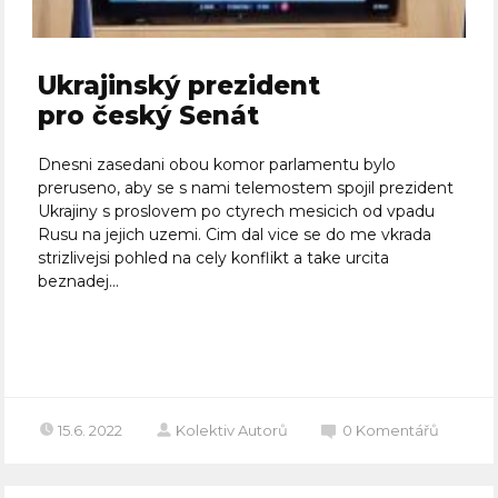
Ukrajinský prezident
pro český Senát
Dnesni zasedani obou komor parlamentu bylo
preruseno, aby se s nami telemostem spojil prezident
Ukrajiny s proslovem po ctyrech mesicich od vpadu
Rusu na jejich uzemi. Cim dal vice se do me vkrada
strizlivejsi pohled na cely konflikt a take urcita
beznadej...
Celý článek
15.6. 2022
Kolektiv Autorů
0
Komentářů