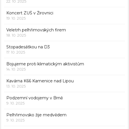
22. 10. 2025
Koncert ZUŠ v Žirovnici
19. 10. 2025
Veletrh pelhřimovských firem
18. 10. 2025
Stopadesátkou na D3
17. 10. 2025
Bojujeme proti klimatickým aktivistům
14. 10. 2025
Kavárna K66 Kamenice nad Lipou
13. 10. 2025
Podzemní vodojemy v Brně
9. 10. 2025
Pelhřimovsko žije medvědem
9. 10. 2025