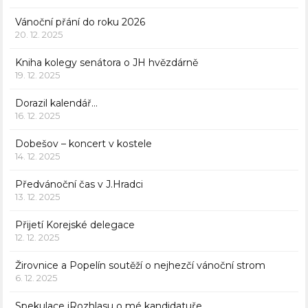
Vánoční přání do roku 2026
20. 12. 2025
Kniha kolegy senátora o JH hvězdárně
19. 12. 2025
Dorazil kalendář…
16. 12. 2025
Dobešov – koncert v kostele
14. 12. 2025
Předvánoční čas v J.Hradci
13. 12. 2025
Přijetí Korejské delegace
12. 12. 2025
Žirovnice a Popelín soutěží o nejhezčí vánoční strom
6. 12. 2025
Spekulace iRozhlasu o mé kandidatuře