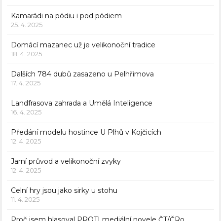
Kamarádi na pódiu i pod pódiem
25. 4. 2025
Domácí mazanec už je velikonoční tradice
18. 4. 2025
Dalších 784 dubů zasazeno u Pelhřimova
17. 4. 2025
Landfrasova zahrada a Umělá Inteligence
16. 4. 2025
Předání modelu hostince U Plhů v Kojčicích
12. 4. 2025
Jarní průvod a velikonoční zvyky
12. 4. 2025
Celní hry jsou jako sirky u stohu
11. 4. 2025
Proč jsem hlasoval PROTI mediální novele ČT/ČRo