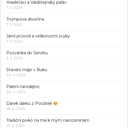
Hradečáci a Valdštejnský palác
7. 5. 2025
Trumpova divočina
7. 5. 2025
Jarní průvod a velikonoční zvyky
7. 5. 2025
Pozvánka do Senátu
5. 5. 2025
Stavění máje v Buku
30. 4. 2025
Pálení čarodějnic
30. 4. 2025
Dárek dárků z Počátek
29. 4. 2025
Tradiční pivko na mě k mým narozeninám
27. 4. 2025