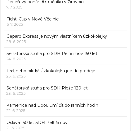
Perleťový pohár 90. ročníku v Žirovnici
7. 7. 2025
Fichtl Cup v Nové Včelnici
6. 7. 2025
Gepard Express je novým vlastníkem úzkokolejky
28. 6. 2025
Senátorská stuha pro SDH Pelhřimov 150 let
24. 6. 2025
Teď, nebo nikdy! Úzkokolejka jde do prodeje.
23. 6. 2025
Senátorská stuha pro SDH Pleše 120 let
23. 6. 2025
Kamenice nad Lipou umí žít do ranních hodin
22. 6. 2025
Oslava 150 let SDH Pelhřimov
21. 6. 2025