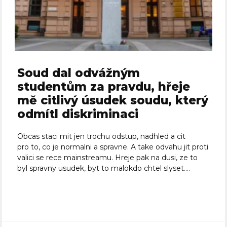
Soud dal odvážným
studentům za pravdu, hřeje
mě citlivý úsudek soudu, který
odmítl diskriminaci
Obcas staci mit jen trochu odstup, nadhled a cit
pro to, co je normalni a spravne. A take odvahu jit proti
valici se rece mainstreamu. Hreje pak na dusi, ze to
byl spravny usudek, byt to malokdo chtel slyset....
Celý článek