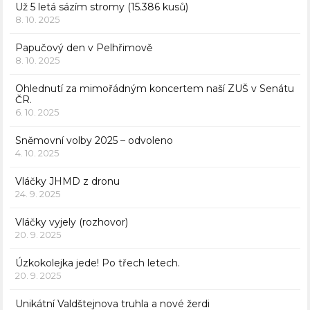
Už 5 letá sázím stromy (15.386 kusů)
8. 10. 2025
Papučový den v Pelhřimově
8. 10. 2025
Ohlednutí za mimořádným koncertem naší ZUŠ v Senátu
ČR.
6. 10. 2025
Sněmovní volby 2025 – odvoleno
4. 10. 2025
Vláčky JHMD z dronu
24. 9. 2025
Vláčky vyjely (rozhovor)
20. 9. 2025
Úzkokolejka jede! Po třech letech.
20. 9. 2025
Unikátní Valdštejnova truhla a nové žerdi