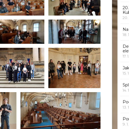
20.
Ku
20.
Na
18.
De
ele
17. 
Jak
15. 
Spl
14. 
Po
13. 
Po
9. 