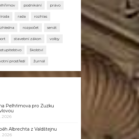
elhřimov
podnikání
právo
říroda
rada
rozhlas
ozhledna
rozpočet
senát
port
stavební zákon
volby
stupitelstvo
školství
votní prostředí
žurnál
na Pelhřimova pro Zuzku
vlovou
1. 2026
běh Albrechta z Valdštejnu
 1. 2026