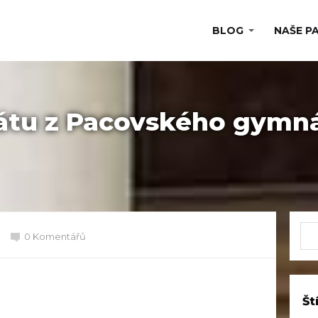
BLOG
NAŠE P
átu z Pacovského gymná
0 Komentářů
Št