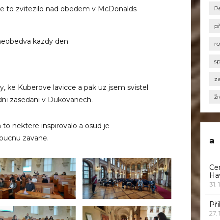
ze to zvitezilo nad obedem v McDonalds
P
p
 neobedva kazdy den
r
s
za
, ke Kuberove lavicce a pak uz jsem svistel
ži
zdni zasedani v Dukovanech.
ba to nektere inspirovalo a osud je
doucnu zavane.
a
Ce
Ha
31. 
Pří
27.