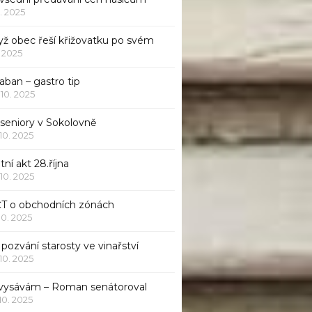
1. 2025
yž obec řeší křižovatku po svém
1. 2025
aban – gastro tip
 10. 2025
 seniory v Sokolovně
 10. 2025
tní akt 28.října
 10. 2025
ČT o obchodních zónách
 10. 2025
pozvání starosty ve vinařství
 10. 2025
 vysávám – Roman senátoroval
 10. 2025