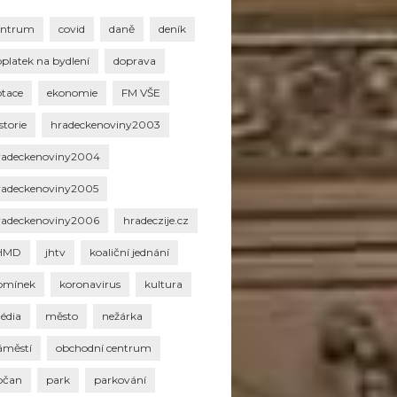
entrum
covid
daně
deník
oplatek na bydlení
doprava
otace
ekonomie
FM VŠE
storie
hradeckenoviny2003
radeckenoviny2004
radeckenoviny2005
radeckenoviny2006
hradeczije.cz
HMD
jhtv
koaliční jednání
omínek
koronavirus
kultura
édia
město
nežárka
áměstí
obchodní centrum
bčan
park
parkování