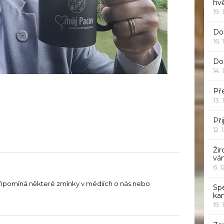
hv
19. 
Dor
16. 
Do
14. 
Pře
13. 
Při
12. 
Žir
vá
6. 
řipomíná některé zmínky v médiích o nás nebo
Sp
ka
19. 