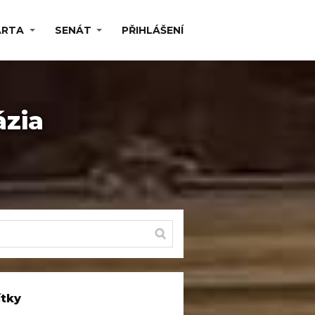
ARTA
SENÁT
PŘIHLÁŠENÍ
zia
ítky