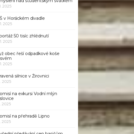
myšlení nad studentským svátkem
11. 2025
Š v Horáckém divadle
11. 2025
ortáž 50 tisíc zhlédnutí
11. 2025
yž obec řeší odpadkové koše
 svém
11. 2025
avená silnice v Žirovnici
1. 2025
omisí na exkursi Vodní mlýn
slovice
1. 2025
komisí na přehradě Lipno
1. 2025
všední předávání cen hasičům