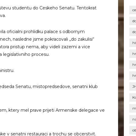
avstevu studentu do Ceskeho Senatu. Tentokrat
c
va.
d
ila oficialni prohlidku palace s odbornym
d
ech, nasledne jsme pokracovali „do zakulisi“
hi
ora pristup nema, aby videli zazemi a vice
h
 legislativniho procesu.
h
inistru.
h
predseda Senatu, mistopredsedove, senatni klub
J
K
m
em, ktery mel prave prijeti Armenske delegace ve
n
o
e v senatni restauraci a trochu se obcerstvit.