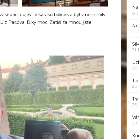
Na
6. 
asedani objevil v kasliku balicek a byl v nem mily
tu z Pacova. Diky moc. Zatisi za mnou jiste
Nov
1. 1
Sil
31. 
Úzk
30.
Ti
25.
Tr
23.
Vá
20.
Kn