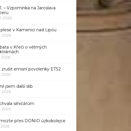
1. – Vzpomínka na Jaroslava
beru
 1. 2026
 plese v Kamenici nad Lipou
 1. 2026
bata v Křeči o větrných
ktrárnách
1. 2026
 zrušit emisní povolenky ETS2
1. 2026
nil jsem další slib
1. 2026
chvala silničářům
1. 2026
mozte přes DONIO úzkokolejce
1. 2026