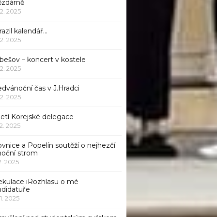
ězdárně
12. 2025
azil kalendář…
12. 2025
bešov – koncert v kostele
12. 2025
dvánoční čas v J.Hradci
12. 2025
jetí Korejské delegace
12. 2025
ovnice a Popelín soutěží o nejhezčí
noční strom
12. 2025
ekulace iRozhlasu o mé
ndidatuře
11. 2025