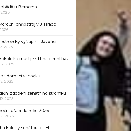
 obědě u Bernarda
1. 2026
oroční ohňostroj v J. Hradci
. 2026
vestrovský výšlap na Javořici
12. 2025
okolejka musí jezdit na denní bázi
 12. 2025
p na domácí vánočku
 12. 2025
adiční zdobení senátního stromku
 12. 2025
noční přání do roku 2026
 12. 2025
iha kolegy senátora o JH