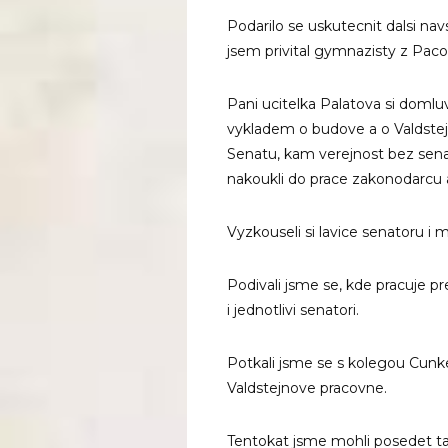
Podarilo se uskutecnit dalsi n
jsem privital gymnazisty z Paco
Pani ucitelka Palatova si domluv
vykladem o budove a o Valdstejn
Senatu, kam verejnost bez senat
nakoukli do prace zakonodarcu a
Vyzkouseli si lavice senatoru i m
Podivali jsme se, kde pracuje 
i jednotlivi senatori.
Potkali jsme se s kolegou Cunk
Valdstejnove pracovne.
Tentokat jsme mohli posedet tak