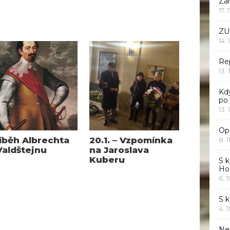
Za
17. 
ZU
14. 
Rep
13. 
Kd
po
13. 
Opr
íběh Albrechta
20.1. – Vzpomínka
8. 1
Valdštejnu
na Jaroslava
Kuberu
S k
Ho
6. 1
S 
4. 1
Ne