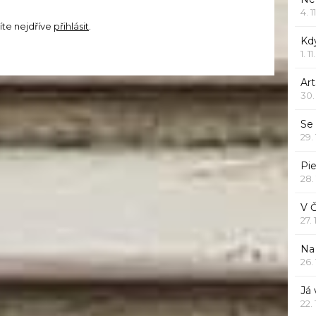
4. 1
íte nejdříve
přihlásit
.
Kd
1. 1
Art
30.
Se
29.
Pie
28.
V 
27.
Na 
26.
Já
22.