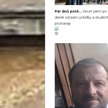
Pár dnů poté…
Vecer jsem po z
darek od pani ucitelky a studen
poznavaji