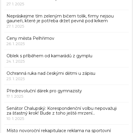
27. 1. 2025
Nepráskejme tím zeleným bičem tolik, firmy nejsou
gauneři, které je potřeba držet pevně pod krkem
27. 1. 2025
Ceny města Pelhřimov
26. 1. 2025
Oblek s příběhem od kamarádů z gymplu
24. 1. 2025
Ochranná ruka nad českými dětmi u zápisu
23. 1. 2025
Předrevoluční dárek pro gymnazisty
17. 1. 2025
Senátor Chalupský: Korespondenční volbu nepovažuji
za šťastný krok! Bude z toho ještě mrzení…
10. 1. 2025
Místo novoroční rekapitulace reklama na sportovní