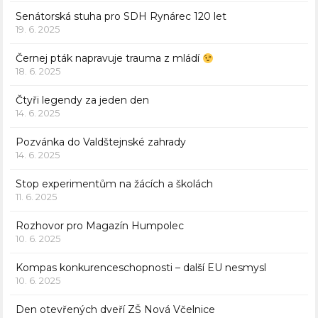
Senátorská stuha pro SDH Rynárec 120 let
19. 6. 2025
Černej pták napravuje trauma z mládí
18. 6. 2025
Čtyři legendy za jeden den
14. 6. 2025
Pozvánka do Valdštejnské zahrady
14. 6. 2025
Stop experimentům na žácích a školách
11. 6. 2025
Rozhovor pro Magazín Humpolec
10. 6. 2025
Kompas konkurenceschopnosti – další EU nesmysl
10. 6. 2025
Den otevřených dveří ZŠ Nová Včelnice