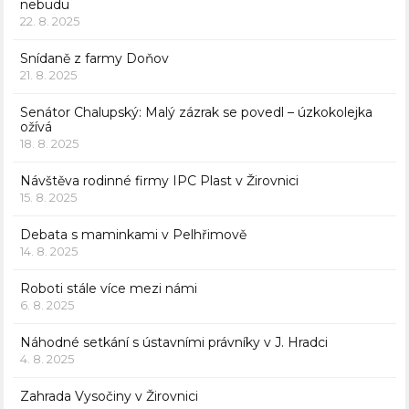
nebudu
22. 8. 2025
Snídaně z farmy Doňov
21. 8. 2025
Senátor Chalupský: Malý zázrak se povedl – úzkokolejka
ožívá
18. 8. 2025
Návštěva rodinné firmy IPC Plast v Žirovnici
15. 8. 2025
Debata s maminkami v Pelhřimově
14. 8. 2025
Roboti stále více mezi námi
6. 8. 2025
Náhodné setkání s ústavními právníky v J. Hradci
4. 8. 2025
Zahrada Vysočiny v Žirovnici