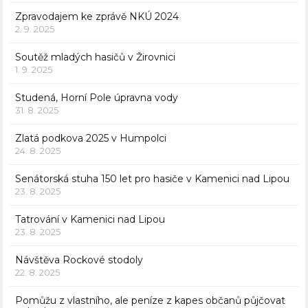
Zpravodajem ke zprávě NKÚ 2024
2. 9. 2025
Soutěž mladých hasičů v Žirovnici
1. 9. 2025
Studená, Horní Pole úpravna vody
31. 8. 2025
Zlatá podkova 2025 v Humpolci
24. 8. 2025
Senátorská stuha 150 let pro hasiče v Kamenici nad Lipou
23. 8. 2025
Tatrování v Kamenici nad Lipou
23. 8. 2025
Návštěva Rockové stodoly
22. 8. 2025
Pomůžu z vlastního, ale peníze z kapes občanů půjčovat