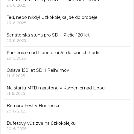
24. 6. 2025
Teď, nebo nikdy! Úzkokolejka jde do prodeje.
23. 6. 2025
Senátorská stuha pro SDH Pleše 120 let
23. 6. 2025
Kamenice nad Lipou umí žít do ranních hodin
22. 6. 2025
Oslava 150 let SDH Pelhřimov
21. 6. 2025
Na startu MTB maratonu v Kamenici nad Lipou
21. 6. 2025
Bernard Fest v Humpolci
20. 6. 2025
Bufetový vůz zve na úzkokolejku
20. 6. 2025