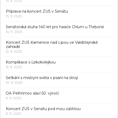
15. 9. 2025
Příprava na koncert ZUŠ v Senátu
15. 9. 2025
Senátorská stuha 140 let pro hasiče Chlum u Třeboně
14. 9. 2025
Koncert ZUŠ Kamenice nad Lipou ve Valdštejnské
zahradě
12. 9. 2025
Komplikace s úzkokolejkou
12. 9. 2025
Setkání s mistryní světa v psaní na stroji
10. 9. 2025
OA Pelhřimov slaví 50. výročí
9. 9. 2025
Koncert ZUŠ v Senátu pod mou záštitou
9. 9. 2025