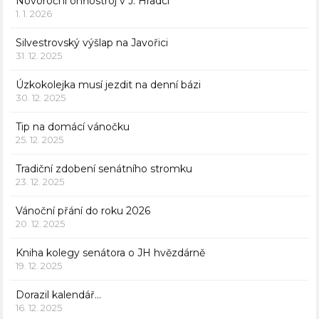
Novoroční ohňostroj v J. Hradci
1. 1. 2026
Silvestrovský výšlap na Javořici
31. 12. 2025
Úzkokolejka musí jezdit na denní bázi
30. 12. 2025
Tip na domácí vánočku
25. 12. 2025
Tradiční zdobení senátního stromku
23. 12. 2025
Vánoční přání do roku 2026
20. 12. 2025
Kniha kolegy senátora o JH hvězdárně
19. 12. 2025
Dorazil kalendář…
16. 12. 2025