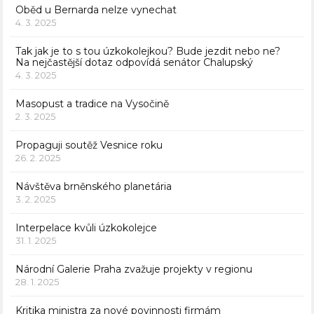
Oběd u Bernarda nelze vynechat
4. 3. 2025
Tak jak je to s tou úzkokolejkou? Bude jezdit nebo ne?
Na nejčastější dotaz odpovídá senátor Chalupský
4. 3. 2025
Masopust a tradice na Vysočině
2. 3. 2025
Propaguji soutěž Vesnice roku
26. 2. 2025
Návštěva brněnského planetária
3. 2. 2025
Interpelace kvůli úzkokolejce
31. 1. 2025
Národní Galerie Praha zvažuje projekty v regionu
28. 1. 2025
Kritika ministra za nové povinnosti firmám