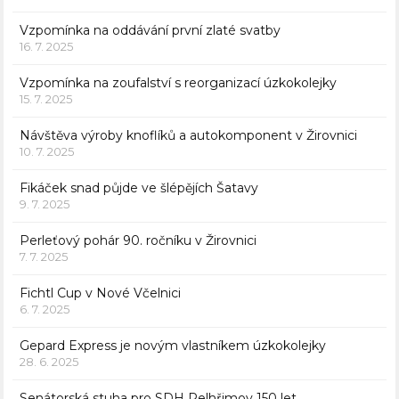
Vzpomínka na oddávání první zlaté svatby
16. 7. 2025
Vzpomínka na zoufalství s reorganizací úzkokolejky
15. 7. 2025
Návštěva výroby knoflíků a autokomponent v Žirovnici
10. 7. 2025
Fikáček snad půjde ve šlépějích Šatavy
9. 7. 2025
Perleťový pohár 90. ročníku v Žirovnici
7. 7. 2025
Fichtl Cup v Nové Včelnici
6. 7. 2025
Gepard Express je novým vlastníkem úzkokolejky
28. 6. 2025
Senátorská stuha pro SDH Pelhřimov 150 let