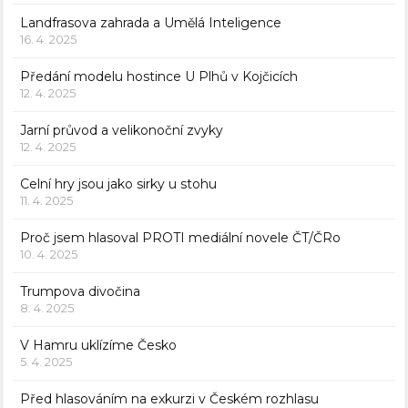
Landfrasova zahrada a Umělá Inteligence
16. 4. 2025
Předání modelu hostince U Plhů v Kojčicích
12. 4. 2025
Jarní průvod a velikonoční zvyky
12. 4. 2025
Celní hry jsou jako sirky u stohu
11. 4. 2025
Proč jsem hlasoval PROTI mediální novele ČT/ČRo
10. 4. 2025
Trumpova divočina
8. 4. 2025
V Hamru uklízíme Česko
5. 4. 2025
Před hlasováním na exkurzi v Českém rozhlasu