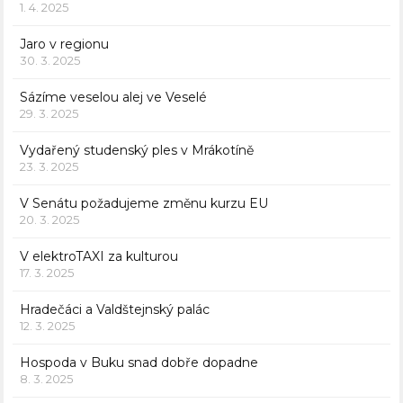
1. 4. 2025
Jaro v regionu
30. 3. 2025
Sázíme veselou alej ve Veselé
29. 3. 2025
Vydařený studenský ples v Mrákotíně
23. 3. 2025
V Senátu požadujeme změnu kurzu EU
20. 3. 2025
V elektroTAXI za kulturou
17. 3. 2025
Hradečáci a Valdštejnský palác
12. 3. 2025
Hospoda v Buku snad dobře dopadne
8. 3. 2025