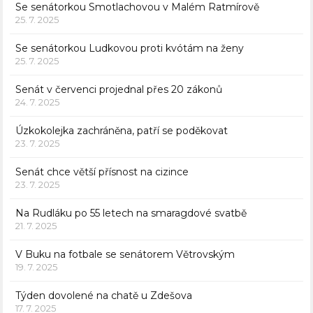
Se senátorkou Smotlachovou v Malém Ratmírově
25. 7. 2025
Se senátorkou Ludkovou proti kvótám na ženy
25. 7. 2025
Senát v červenci projednal přes 20 zákonů
24. 7. 2025
Úzkokolejka zachráněna, patří se poděkovat
23. 7. 2025
Senát chce větší přísnost na cizince
23. 7. 2025
Na Rudláku po 55 letech na smaragdové svatbě
21. 7. 2025
V Buku na fotbale se senátorem Větrovským
19. 7. 2025
Týden dovolené na chatě u Zdešova
17. 7. 2025