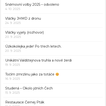
Sněmovní volby 2025 – odvoleno
4. 10. 2025
Vláčky JHMD z dronu
24. 9. 2025
Vláčky vyjely (rozhovor)
20. 9. 2025
Úzkokolejka jede! Po třech letech.
20. 9. 2025
Unikátní Valdštejnova truhla a nové žerdi
19. 9. 2025
Točím zmrzlinu jako za totáče
16. 9. 2025
Studená – Okolo jižních Čech
15. 9. 2025
Restaurace Černej Pták