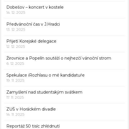
Dobešov – koncert v kostele
14. 12. 2025
Předvánoční čas v J.Hradci
13. 12. 2025
Přijetí Korejské delegace
12. 12. 2025
Žirovnice a Popelín soutěží o nejhezčí vánoční strom
6. 12. 2025
Spekulace iRozhlasu o mé kandidatuře
19. 11. 2025
Zamyšlení nad studentským svátkem
17. 11. 2025
ZUŠ v Horáckém divadle
14. 11. 2025
Reportáž 50 tisíc zhlédnutí