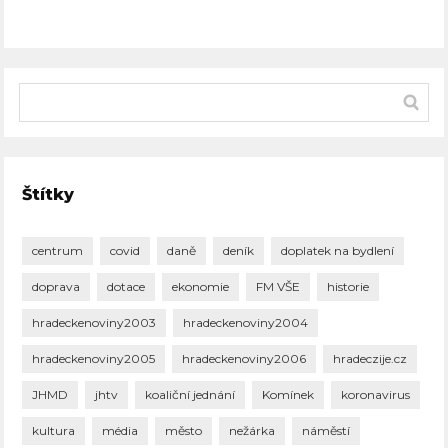
Štítky
centrum
covid
daně
deník
doplatek na bydlení
doprava
dotace
ekonomie
FM VŠE
historie
hradeckenoviny2003
hradeckenoviny2004
hradeckenoviny2005
hradeckenoviny2006
hradeczije.cz
JHMD
jhtv
koaliční jednání
Komínek
koronavirus
kultura
média
město
nežárka
náměstí