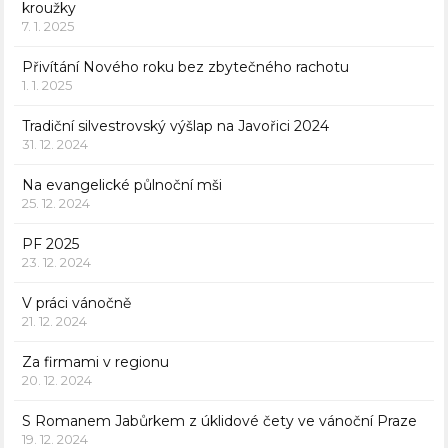
kroužky
7. 1. 2025
Přivítání Nového roku bez zbytečného rachotu
1. 1. 2025
Tradiční silvestrovský výšlap na Javořici 2024
31. 12. 2024
Na evangelické půlnoční mši
25. 12. 2024
PF 2025
23. 12. 2024
V práci vánočně
21. 12. 2024
Za firmami v regionu
20. 12. 2024
S Romanem Jabůrkem z úklidové čety ve vánoční Praze
19. 12. 2024