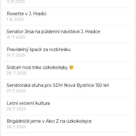
3. 8. 2025
Roxette v J. Hradci
1. 8. 2025
Senátor Jirsa na půldenní návštěvě J. Hradce
31. 7. 2025
Pravidelný špacír za rozbřesku
31. 7. 2025
Srdcaři nosí triko úzkokolejky
28. 7. 2025
Senátorská stuha pro SDH Nová Bystřice 150 let
27. 7. 2025
Letní večerní kultura
26. 7. 2025
Brigádničili jsme v Akci Z na úzkokolejce
26. 7. 2025