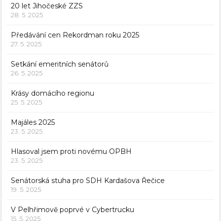
20 let Jihočeské ZZS
28. 5. 2025
Předávání cen Rekordman roku 2025
27. 5. 2025
Setkání emeritních senátorů
26. 5. 2025
Krásy domácího regionu
25. 5. 2025
Majáles 2025
23. 5. 2025
Hlasoval jsem proti novému OPBH
23. 5. 2025
Senátorská stuha pro SDH Kardašova Řečice
19. 5. 2025
V Pelhřimově poprvé v Cybertrucku
15. 5. 2025