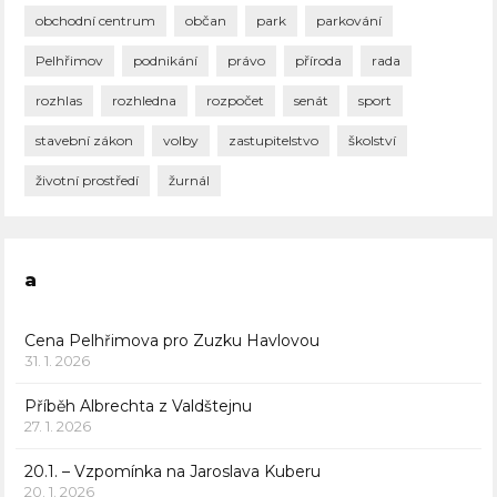
obchodní centrum
občan
park
parkování
Pelhřimov
podnikání
právo
příroda
rada
rozhlas
rozhledna
rozpočet
senát
sport
stavební zákon
volby
zastupitelstvo
školství
životní prostředí
žurnál
a
Cena Pelhřimova pro Zuzku Havlovou
31. 1. 2026
Příběh Albrechta z Valdštejnu
27. 1. 2026
20.1. – Vzpomínka na Jaroslava Kuberu
20. 1. 2026