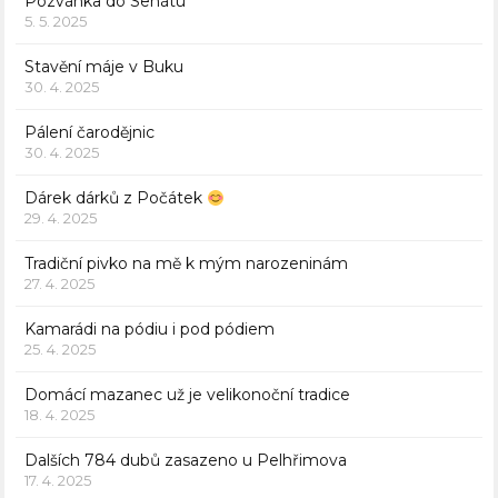
Pozvánka do Senátu
5. 5. 2025
Stavění máje v Buku
30. 4. 2025
Pálení čarodějnic
30. 4. 2025
Dárek dárků z Počátek
29. 4. 2025
Tradiční pivko na mě k mým narozeninám
27. 4. 2025
Kamarádi na pódiu i pod pódiem
25. 4. 2025
Domácí mazanec už je velikonoční tradice
18. 4. 2025
Dalších 784 dubů zasazeno u Pelhřimova
17. 4. 2025