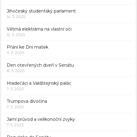
Jihočeský studentský parlament
14. 5. 2025
Větrná elektrárna na vlastní oči
12. 5. 2025
Přání ke Dni matek
11. 5. 2025
Den otevřených dveří v Senátu
8. 5. 2025
Hradečáci a Valdštejnský palác
7. 5. 2025
Trumpova divočina
7. 5. 2025
Jarní průvod a velikonoční zvyky
7. 5. 2025