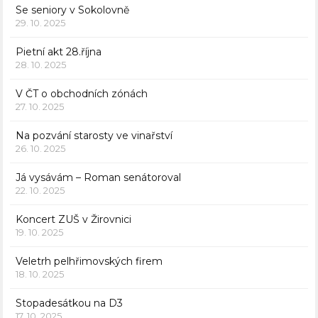
Se seniory v Sokolovně
29. 10. 2025
Pietní akt 28.října
28. 10. 2025
V ČT o obchodních zónách
27. 10. 2025
Na pozvání starosty ve vinařství
26. 10. 2025
Já vysávám – Roman senátoroval
22. 10. 2025
Koncert ZUŠ v Žirovnici
19. 10. 2025
Veletrh pelhřimovských firem
18. 10. 2025
Stopadesátkou na D3
17. 10. 2025