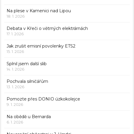
Na plese v Kamenici nad Lipou
18. 1. 2026
Debata v Křeči o větrných elektrárnách
17. 1. 2026
Jak zrušit emisní povolenky ETS2
15. 1. 2026
Splnil jsem další slib
14. 1. 2026
Pochvala silničářům
13. 1. 2026
Pomozte přes DONIO úzkokolejce
9. 1. 2026
Na obědě u Bernarda
6. 1. 2026