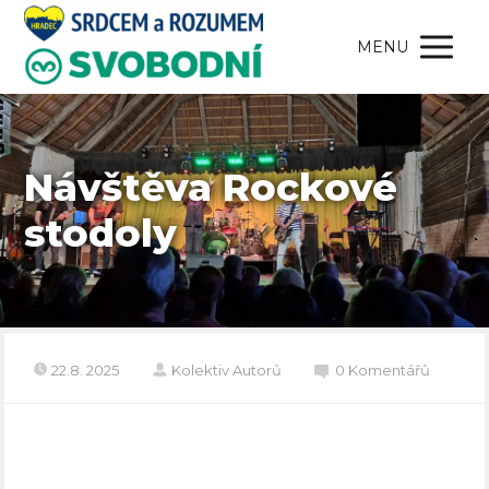
MENU
Návštěva Rockové
stodoly
22.8. 2025
Kolektiv Autorů
0 Komentářů