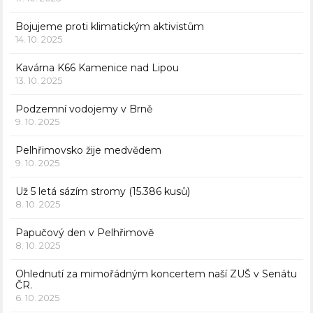
Bojujeme proti klimatickým aktivistům
14. 10. 2025
Kavárna K66 Kamenice nad Lipou
13. 10. 2025
Podzemní vodojemy v Brně
9. 10. 2025
Pelhřimovsko žije medvědem
9. 10. 2025
Už 5 letá sázím stromy (15.386 kusů)
8. 10. 2025
Papučový den v Pelhřimově
8. 10. 2025
Ohlednutí za mimořádným koncertem naší ZUŠ v Senátu
ČR.
6. 10. 2025