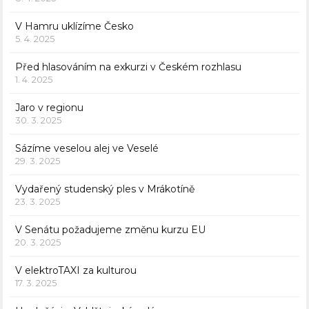
V Hamru uklízíme Česko
5. 4. 2025
Před hlasováním na exkurzi v Českém rozhlasu
1. 4. 2025
Jaro v regionu
30. 3. 2025
Sázíme veselou alej ve Veselé
29. 3. 2025
Vydařený studenský ples v Mrákotíně
23. 3. 2025
V Senátu požadujeme změnu kurzu EU
20. 3. 2025
V elektroTAXI za kulturou
17. 3. 2025