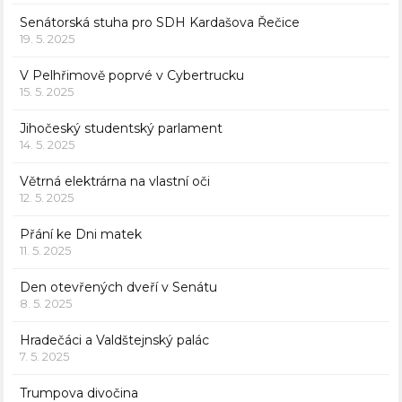
Senátorská stuha pro SDH Kardašova Řečice
19. 5. 2025
V Pelhřimově poprvé v Cybertrucku
15. 5. 2025
Jihočeský studentský parlament
14. 5. 2025
Větrná elektrárna na vlastní oči
12. 5. 2025
Přání ke Dni matek
11. 5. 2025
Den otevřených dveří v Senátu
8. 5. 2025
Hradečáci a Valdštejnský palác
7. 5. 2025
Trumpova divočina