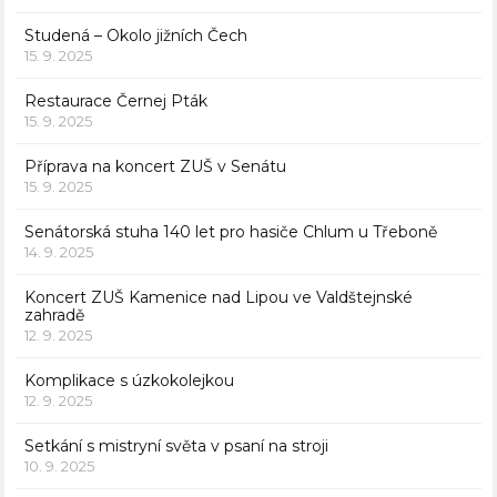
Studená – Okolo jižních Čech
15. 9. 2025
Restaurace Černej Pták
15. 9. 2025
Příprava na koncert ZUŠ v Senátu
15. 9. 2025
Senátorská stuha 140 let pro hasiče Chlum u Třeboně
14. 9. 2025
Koncert ZUŠ Kamenice nad Lipou ve Valdštejnské
zahradě
12. 9. 2025
Komplikace s úzkokolejkou
12. 9. 2025
Setkání s mistryní světa v psaní na stroji
10. 9. 2025