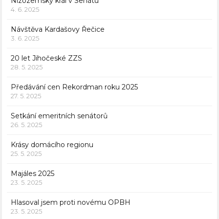
Nizozemský král v Senátu
4. 6. 2025
Návštěva Kardašovy Řečice
3. 6. 2025
20 let Jihočeské ZZS
28. 5. 2025
Předávání cen Rekordman roku 2025
27. 5. 2025
Setkání emeritních senátorů
26. 5. 2025
Krásy domácího regionu
25. 5. 2025
Majáles 2025
23. 5. 2025
Hlasoval jsem proti novému OPBH
23. 5. 2025