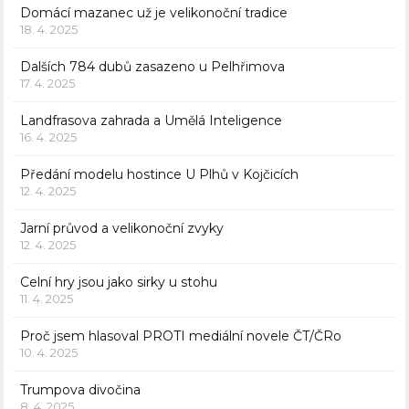
Domácí mazanec už je velikonoční tradice
18. 4. 2025
Dalších 784 dubů zasazeno u Pelhřimova
17. 4. 2025
Landfrasova zahrada a Umělá Inteligence
16. 4. 2025
Předání modelu hostince U Plhů v Kojčicích
12. 4. 2025
Jarní průvod a velikonoční zvyky
12. 4. 2025
Celní hry jsou jako sirky u stohu
11. 4. 2025
Proč jsem hlasoval PROTI mediální novele ČT/ČRo
10. 4. 2025
Trumpova divočina
8. 4. 2025