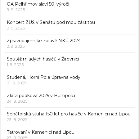
OA Pelhřimov slaví 50. výročí
9. 9. 2025
Koncert ZUŠ v Senátu pod mou záštitou
9. 9. 2025
Zpravodajem ke zprávě NKÚ 2024
2. 9. 2025
Soutěž mladých hasičů v Žirovnici
1. 9. 2025
Studená, Horní Pole úpravna vody
31. 8. 2025
Zlatá podkova 2025 v Humpolci
24. 8. 2025
Senátorská stuha 150 let pro hasiče v Kamenici nad Lipou
23. 8. 2025
Tatrování v Kamenici nad Lipou
23. 8. 2025