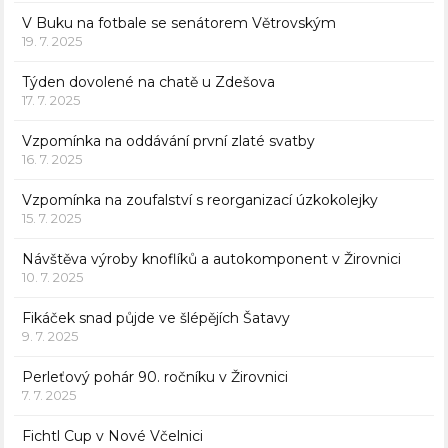
V Buku na fotbale se senátorem Větrovským
19. 7. 2025
Týden dovolené na chatě u Zdešova
17. 7. 2025
Vzpomínka na oddávání první zlaté svatby
16. 7. 2025
Vzpomínka na zoufalství s reorganizací úzkokolejky
15. 7. 2025
Návštěva výroby knoflíků a autokomponent v Žirovnici
10. 7. 2025
Fikáček snad půjde ve šlépějích Šatavy
9. 7. 2025
Perleťový pohár 90. ročníku v Žirovnici
7. 7. 2025
Fichtl Cup v Nové Včelnici