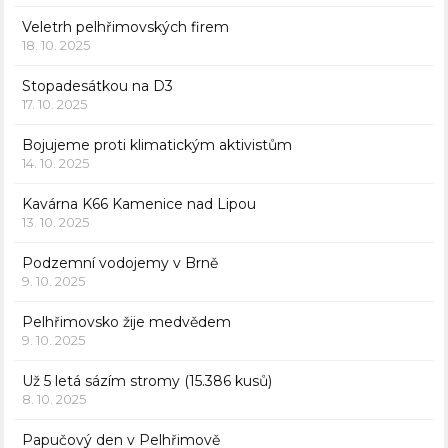
Veletrh pelhřimovských firem
18. 10. 2025
Stopadesátkou na D3
17. 10. 2025
Bojujeme proti klimatickým aktivistům
14. 10. 2025
Kavárna K66 Kamenice nad Lipou
13. 10. 2025
Podzemní vodojemy v Brně
9. 10. 2025
Pelhřimovsko žije medvědem
9. 10. 2025
Už 5 letá sázím stromy (15.386 kusů)
8. 10. 2025
Papučový den v Pelhřimově