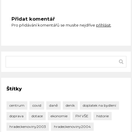
Přidat komentář
Pro přidávání komentářů se musíte nejdříve
přihlásit
.
Štítky
centrum
covid
daně
deník
doplatek na bydlení
doprava
dotace
ekonomie
FM VŠE
historie
hradeckenoviny2003
hradeckenoviny2004