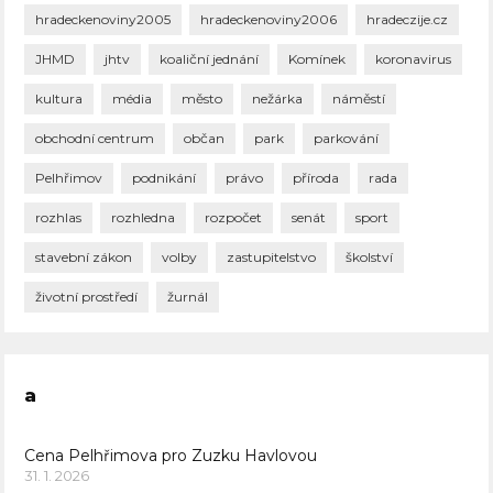
hradeckenoviny2005
hradeckenoviny2006
hradeczije.cz
JHMD
jhtv
koaliční jednání
Komínek
koronavirus
kultura
média
město
nežárka
náměstí
obchodní centrum
občan
park
parkování
Pelhřimov
podnikání
právo
příroda
rada
rozhlas
rozhledna
rozpočet
senát
sport
stavební zákon
volby
zastupitelstvo
školství
životní prostředí
žurnál
a
Cena Pelhřimova pro Zuzku Havlovou
31. 1. 2026