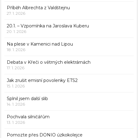
Příběh Albrechta z Valdštejnu
27. 1. 2026
20.1. – Vzpomínka na Jaroslava Kuberu
20. 1. 2026
Na plese v Kamenici nad Lipou
18. 1. 2026
Debata v Křeči o větrných elektrárnách
17. 1. 2026
Jak zrušit emisní povolenky ETS2
15. 1. 2026
Splnil jsem další slib
14. 1. 2026
Pochvala silničářům
13. 1. 2026
Pomozte přes DONIO úzkokolejce