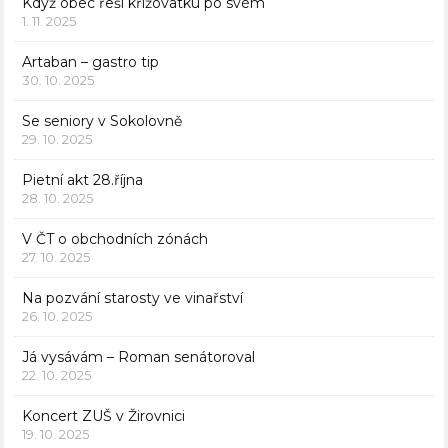
Když obec řeší křižovatku po svém
1. 11. 2025
Artaban – gastro tip
30. 10. 2025
Se seniory v Sokolovně
29. 10. 2025
Pietní akt 28.října
28. 10. 2025
V ČT o obchodních zónách
27. 10. 2025
Na pozvání starosty ve vinařství
26. 10. 2025
Já vysávám – Roman senátoroval
22. 10. 2025
Koncert ZUŠ v Žirovnici
19. 10. 2025