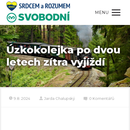
MENU
Úzkokolejka po dvou
letech zítra vyjíždí
9.8. 2024
Jarda Chalupský
0 Komentářů