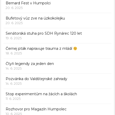
Bernard Fest v Humpolci
20. 6. 2025
Bufetový vůz zve na úzkokolejku
20. 6. 2025
Senátorská stuha pro SDH Rynárec 120 let
19. 6. 2025
Černej pták napravuje trauma z mládí
18. 6. 2025
Čtyři legendy za jeden den
14. 6. 2025
Pozvánka do Valdštejnské zahrady
14. 6. 2025
Stop experimentům na žácích a školách
11. 6. 2025
Rozhovor pro Magazín Humpolec
10. 6. 2025