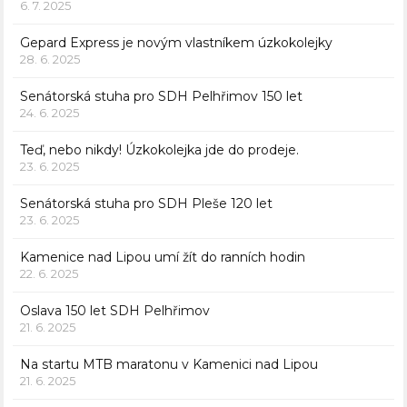
6. 7. 2025
Gepard Express je novým vlastníkem úzkokolejky
28. 6. 2025
Senátorská stuha pro SDH Pelhřimov 150 let
24. 6. 2025
Teď, nebo nikdy! Úzkokolejka jde do prodeje.
23. 6. 2025
Senátorská stuha pro SDH Pleše 120 let
23. 6. 2025
Kamenice nad Lipou umí žít do ranních hodin
22. 6. 2025
Oslava 150 let SDH Pelhřimov
21. 6. 2025
Na startu MTB maratonu v Kamenici nad Lipou
21. 6. 2025