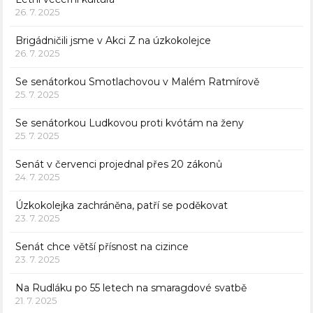
26. 7. 2025
Brigádničili jsme v Akci Z na úzkokolejce
26. 7. 2025
Se senátorkou Smotlachovou v Malém Ratmírově
25. 7. 2025
Se senátorkou Ludkovou proti kvótám na ženy
25. 7. 2025
Senát v červenci projednal přes 20 zákonů
24. 7. 2025
Úzkokolejka zachráněna, patří se poděkovat
23. 7. 2025
Senát chce větší přísnost na cizince
23. 7. 2025
Na Rudláku po 55 letech na smaragdové svatbě
21. 7. 2025