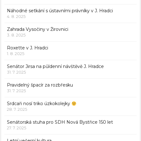
Náhodné setkání s ústavními právníky v J. Hradci
4. 8. 2025
Zahrada Vysočiny v Žirovnici
3. 8. 2025
Roxette v J. Hradci
1. 8. 2025
Senátor Jirsa na půldenní návštěvě J. Hradce
31. 7. 2025
Pravidelný špacír za rozbřesku
31. 7. 2025
Srdcaři nosí triko úzkokolejky
28. 7. 2025
Senátorská stuha pro SDH Nová Bystřice 150 let
27. 7. 2025
Letní večerní kultura