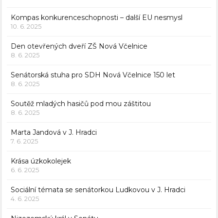
Kompas konkurenceschopnosti – další EU nesmysl
10. 6. 2025
Den otevřených dveří ZŠ Nová Včelnice
8. 6. 2025
Senátorská stuha pro SDH Nová Včelnice 150 let
8. 6. 2025
Soutěž mladých hasičů pod mou záštitou
8. 6. 2025
Marta Jandová v J. Hradci
7. 6. 2025
Krása úzkokolejek
6. 6. 2025
Sociální témata se senátorkou Ludkovou v J. Hradci
4. 6. 2025