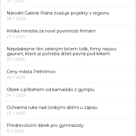
31. 1. 2025
Národní Galerie Praha zvažuje projekty v regionu
28. 1. 2025
Kritika ministra za nové povinnosti firmám
27. 1. 2025
Nepráskejme tím zeleným bičem tolik, firmy nejsou
gauneři, které je potřeba držet pevně pod krkem
27. 1. 2025
Ceny města Pelhřimov
26. 1. 2025
Oblek s příběhem od kamarádů z gymplu
24. 1. 2025
Ochranná ruka nad českými dětmi u zápisu
23. 1. 2025
Předrevoluční dárek pro gymnazisty
17. 1. 2025