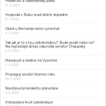
Hradečáci a Valdštejnský palác
12. 3. 2025
Hospoda v Buku snad dobře dopadne
8. 3. 2025
Oběd u Bernarda nelze vynechat
4. 3. 2025
Tak jak je to s tou úzkokolejkou? Bude jezdit nebo ne?
Na nejčastější dotaz odpovídá senátor Chalupský
4. 3. 2025
Masopust a tradice na Vysočině
2. 3. 2025
Propaguji soutěž Vesnice roku
26. 2. 2025
Návštěva brněnského planetária
3. 2. 2025
Interpelace kvůli úzkokolejce