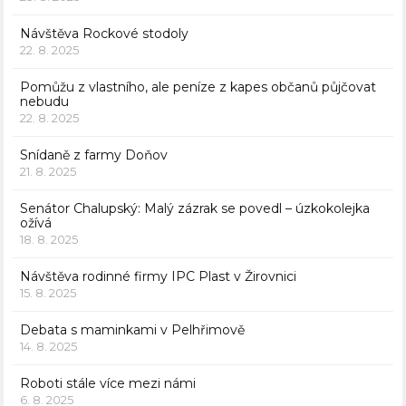
Návštěva Rockové stodoly
22. 8. 2025
Pomůžu z vlastního, ale peníze z kapes občanů půjčovat
nebudu
22. 8. 2025
Snídaně z farmy Doňov
21. 8. 2025
Senátor Chalupský: Malý zázrak se povedl – úzkokolejka
ožívá
18. 8. 2025
Návštěva rodinné firmy IPC Plast v Žirovnici
15. 8. 2025
Debata s maminkami v Pelhřimově
14. 8. 2025
Roboti stále více mezi námi
6. 8. 2025