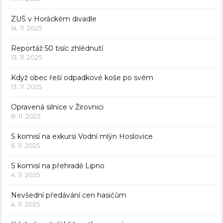
ZUŠ v Horáckém divadle
14. 11. 2025
Reportáž 50 tisíc zhlédnutí
13. 11. 2025
Když obec řeší odpadkové koše po svém
13. 11. 2025
Opravená silnice v Žirovnici
8. 11. 2025
S komisí na exkursi Vodní mlýn Hoslovice
6. 11. 2025
S komisí na přehradě Lipno
4. 11. 2025
Nevšední předávání cen hasičům
4. 11. 2025