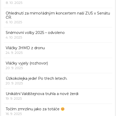
8. 10. 2025
Ohlednutí za mimořádným koncertem naší ZUŠ v Senátu
ČR.
6. 10. 2025
Sněmovní volby 2025 – odvoleno
4. 10. 2025
Vláčky JHMD z dronu
24. 9. 2025
Vláčky vyjely (rozhovor)
20. 9. 2025
Úzkokolejka jede! Po třech letech.
20. 9. 2025
Unikátní Valdštejnova truhla a nové žerdi
19. 9. 2025
Točím zmrzlinu jako za totáče
16. 9. 2025