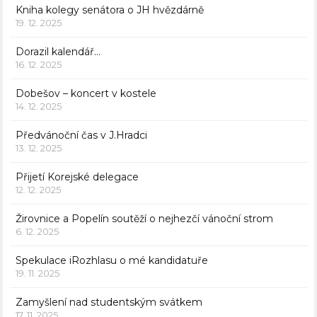
Kniha kolegy senátora o JH hvězdárně
19. 12. 2025
Dorazil kalendář…
16. 12. 2025
Dobešov – koncert v kostele
14. 12. 2025
Předvánoční čas v J.Hradci
13. 12. 2025
Přijetí Korejské delegace
12. 12. 2025
Žirovnice a Popelín soutěží o nejhezčí vánoční strom
6. 12. 2025
Spekulace iRozhlasu o mé kandidatuře
19. 11. 2025
Zamyšlení nad studentským svátkem
17. 11. 2025