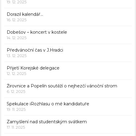
19. 12. 2025
Dorazil kalendář…
16. 12. 2025
Dobešov – koncert v kostele
14. 12. 2025
Předvánoční čas v J.Hradci
13. 12. 2025
Přijetí Korejské delegace
12. 12. 2025
Žirovnice a Popelín soutěží o nejhezčí vánoční strom
6. 12. 2025
Spekulace iRozhlasu o mé kandidatuře
19. 11. 2025
Zamyšlení nad studentským svátkem
17. 11. 2025