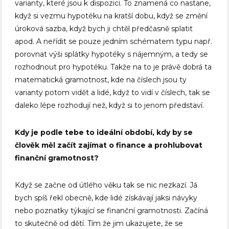
varianty, které jsou k dispozici. To znamená co nastane,
když si vezmu hypotéku na kratší dobu, když se změní
úroková sazba, když bych ji chtěl předčasně splatit
apod. A neřídit se pouze jedním schématem typu např.
porovnat výši splátky hypotéky s nájemným, a tedy se
rozhodnout pro hypotéku. Takže na to je právě dobrá ta
matematická gramotnost, kde na číslech jsou ty
varianty potom vidět a lidé, když to vidí v číslech, tak se
daleko lépe rozhodují než, když si to jenom představí.
Kdy je podle tebe to ideální období, kdy by se
člověk měl začít zajímat o finance a prohlubovat
finanční gramotnost?
Když se začne od útlého věku tak se nic nezkazí. Já
bych spíš řekl obecně, kde lidé získávají jaksi návyky
nebo poznatky týkající se finanční gramotnosti. Začíná
to skutečně od dětí. Tím že jim ukazujete, že se