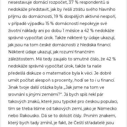
nesestavuje domácí rozpočet, 37 % respondentů si
nedokáže představit, jak by řešili ztrátu svého hlavního
příjmu do domácnosti, 19 % dospělých aktivně nespoří,
v případě výpadku 15 % domácností nepokryje své
životní náklady ani po dobu 1 měsíce a 42 % nedokáže
správně vypočítat úrok. Takže některé ty údaje ukazují,
jak jsou na tom české domácnosti z hlediska financí.
Některé údaje ukazují, jak rozumí finančním
záležitostem. Mě tedy zaujalo to smutné číslo, že 42 %
nedokáže správně vypočítat úrok, takže ta naše
předešlá diskuze o matematice byla k věci. Je dobré
umět počítat alespoň s procenty, hodí se to i u financí.
Jinak tvoje další otázka byla ,,Jak jsme na tom ve
srovnání s jinými zeměmi?“. Já bych spíš řekl pár
takových znaků, které jsou typické pro českou populaci,
tím se třeba lišíme od takových zemí, jako je Německo
nebo Rakousko. Dá se to doložit čísly. Prvním znakem,
který bych tady zmínil, je fakt, že Čeští střadatelé jsou