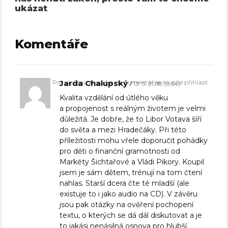
ukázat
Komentáře
Pro vložení odpovědi na komentář se musíte přihlásit
Jarda Chalupský
13. 5. 2018 (6:54)
Kvalita vzdělání od útlého věku
a propojenost s reálným životem je velmi
důležitá. Je dobře, že to Libor Votava šíří
do světa a mezi Hradečáky. Při této
příležitosti mohu vřele doporučit pohádky
pro děti o finanční gramotnosti od
Markéty Šichtařové a Vládi Pikory. Koupil
jsem je sám dětem, trénují na tom čtení
nahlas. Starší dcera čte té mladší (ale
existuje to i jako audio na CD). V závěru
jsou pak otázky na ověření pochopení
textu, o kterých se dá dál diskutovat a je
to jakási nenásilná osnova pro hlubší