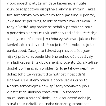
v obchodech platí, že jim dáte kapesné, je nutíte
k určité rozpočtové disciplíně a jakýmsi limitům. Takže
tím samotným okoukáváním toho, jak fungují peníze,
jak a kde se používají, se lidé samozřejmě vzdělávají. Je
tedy důležité, aby rodiče se nebáli v přiměřené míře
o penězích s dětmi mluvit, což se v rodinách určitě děje,
ale aby se také nebáli jim třeba vysvětlovat, jak to chodí
konkrétně u nich v rodině, co je to účet nebo co je to
banka apod. Zase je to taková zajímavost, četl jsem
nějaký průzkum, podle kterého pokud děti dostávaly
v mládí kapesné, tak bylo menší procento těch, kteří se
dostali do finančních problémů. To je takový nepřímý
důkaz toho, že vystavit dítě nutnosti hospodařit
s penězi už v útlém mládí je dobrá věc a učí ho to.
Potom samozřejmě další způsoby vzdělávání jsou
v institucích školního charakteru. To znamená
na základní a střední škole, kde v současné době je,
a trvá to už několik let, snaha finanční gramotnost