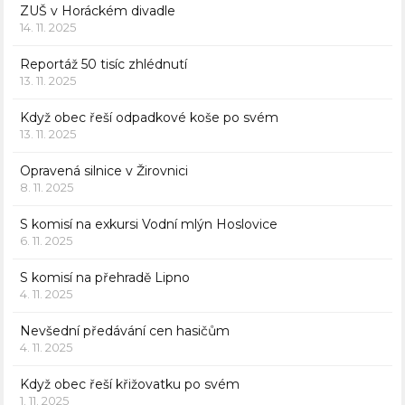
ZUŠ v Horáckém divadle
14. 11. 2025
Reportáž 50 tisíc zhlédnutí
13. 11. 2025
Když obec řeší odpadkové koše po svém
13. 11. 2025
Opravená silnice v Žirovnici
8. 11. 2025
S komisí na exkursi Vodní mlýn Hoslovice
6. 11. 2025
S komisí na přehradě Lipno
4. 11. 2025
Nevšední předávání cen hasičům
4. 11. 2025
Když obec řeší křižovatku po svém
1. 11. 2025