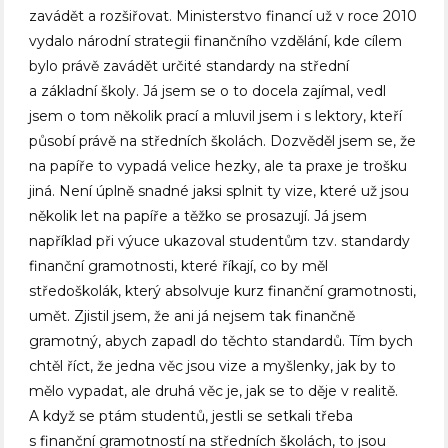
zavádět a rozšiřovat. Ministerstvo financí už v roce 2010
vydalo národní strategii finančního vzdělání, kde cílem
bylo právě zavádět určité standardy na střední
a základní školy. Já jsem se o to docela zajímal, vedl
jsem o tom několik prací a mluvil jsem i s lektory, kteří
působí právě na středních školách. Dozvěděl jsem se, že
na papíře to vypadá velice hezky, ale ta praxe je trošku
jiná. Není úplně snadné jaksi splnit ty vize, které už jsou
několik let na papíře a těžko se prosazují. Já jsem
například při výuce ukazoval studentům tzv. standardy
finanční gramotnosti, které říkají, co by měl
středoškolák, který absolvuje kurz finanční gramotnosti,
umět. Zjistil jsem, že ani já nejsem tak finančně
gramotný, abych zapadl do těchto standardů. Tím bych
chtěl říct, že jedna věc jsou vize a myšlenky, jak by to
mělo vypadat, ale druhá věc je, jak se to děje v realitě.
A když se ptám studentů, jestli se setkali třeba
s finanční gramotností na středních školách, to jsou