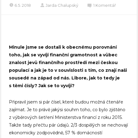
6.5. 2018
Jarda Chalupský
1 Komentář
Minule jsme se dostali k obecnému porovnání
toho, jak se vyvíjí finanční gramotnost a vůbec
znalost jevů finančního prostředí mezi českou
populací a jak je to v souvislosti s tím, co znají naši
sousedé na západ od nás. Libore, jak to tedy je
s těmi čísly? Jak se to vyvíjí?
Připravil jsem si pár čísel, které budou možná čtenáře
zajímat. Je to právě jakýsi souhrn toho, co bylo zjištěno
z výběrových šetření Ministerstva financí z roku 2015.
Takže tady přečtu pár údajů. 2/3 dospělých se nechovají
ekonomicky zodpovědně, 57 % domácností