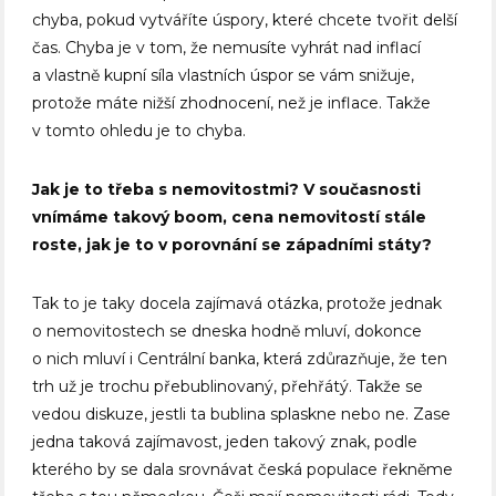
chyba, pokud vytváříte úspory, které chcete tvořit delší
čas. Chyba je v tom, že nemusíte vyhrát nad inflací
a vlastně kupní síla vlastních úspor se vám snižuje,
protože máte nižší zhodnocení, než je inflace. Takže
v tomto ohledu je to chyba.
Jak je to třeba s nemovitostmi? V současnosti
vnímáme takový boom, cena nemovitostí stále
roste, jak je to v porovnání se západními státy?
Tak to je taky docela zajímavá otázka, protože jednak
o nemovitostech se dneska hodně mluví, dokonce
o nich mluví i Centrální banka, která zdůrazňuje, že ten
trh už je trochu přebublinovaný, přehřátý. Takže se
vedou diskuze, jestli ta bublina splaskne nebo ne. Zase
jedna taková zajímavost, jeden takový znak, podle
kterého by se dala srovnávat česká populace řekněme