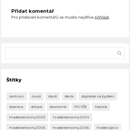
Přidat komentář
Pro přidávání komentářů se musíte nejdříve
přihlásit
.
Štítky
centrum
covid
daně
deník
doplatek na bydlení
doprava
dotace
ekonomie
FM VŠE
historie
hradeckenoviny2003
hradeckenoviny2004
hradeckenoviny2005
hradeckenoviny2006
hradeczije.cz