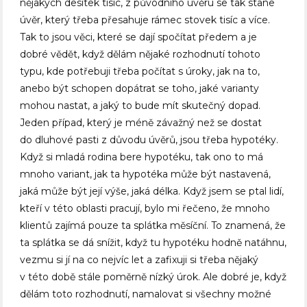
nějakých desítek tisíc, z původního úvěru se tak stane
úvěr, který třeba přesahuje rámec stovek tisíc a více.
Tak to jsou věci, které se dají spočítat předem a je
dobré vědět, když dělám nějaké rozhodnutí tohoto
typu, kde potřebuji třeba počítat s úroky, jak na to,
anebo být schopen dopátrat se toho, jaké varianty
mohou nastat, a jaký to bude mít skutečný dopad.
Jeden případ, který je méně závažný než se dostat
do dluhové pasti z důvodu úvěrů, jsou třeba hypotéky.
Když si mladá rodina bere hypotéku, tak ono to má
mnoho variant, jak ta hypotéka může být nastavená,
jaká může být její výše, jaká délka. Když jsem se ptal lidí,
kteří v této oblasti pracují, bylo mi řečeno, že mnoho
klientů zajímá pouze ta splátka měsíční. To znamená, že
ta splátka se dá snížit, když tu hypotéku hodně natáhnu,
vezmu si jí na co nejvíc let a zafixuji si třeba nějaký
v této době stále poměrně nízký úrok. Ale dobré je, když
dělám toto rozhodnutí, namalovat si všechny možné