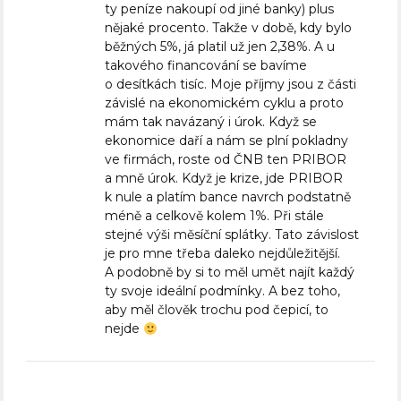
ty peníze nakoupí od jiné banky) plus
nějaké procento. Takže v době, kdy bylo
běžných 5%, já platil už jen 2,38%. A u
takového financování se bavíme
o desítkách tisíc. Moje příjmy jsou z části
závislé na ekonomickém cyklu a proto
mám tak navázaný i úrok. Když se
ekonomice daří a nám se plní pokladny
ve firmách, roste od ČNB ten PRIBOR
a mně úrok. Když je krize, jde PRIBOR
k nule a platím bance navrch podstatně
méně a celkově kolem 1%. Při stále
stejné výši měsíční splátky. Tato závislost
je pro mne třeba daleko nejdůležitější.
A podobně by si to měl umět najít každý
ty svoje ideální podmínky. A bez toho,
aby měl člověk trochu pod čepicí, to
nejde