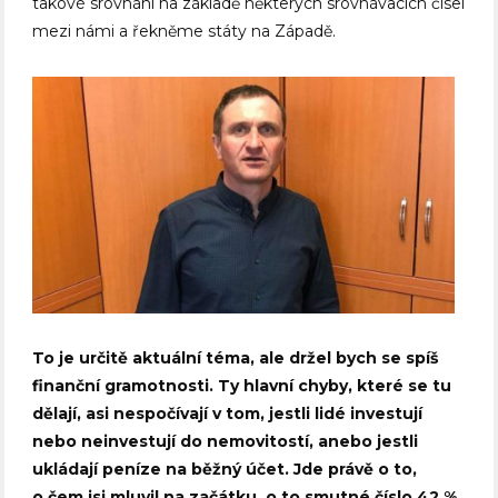
takové srovnání na základě některých srovnávacích čísel
mezi námi a řekněme státy na Západě.
To je určitě aktuální téma, ale držel bych se spíš
finanční gramotnosti. Ty hlavní chyby, které se tu
dělají, asi nespočívají v tom, jestli lidé investují
nebo neinvestují do nemovitostí, anebo jestli
ukládají peníze na běžný účet. Jde právě o to,
o čem jsi mluvil na začátku, o to smutné číslo 42 %