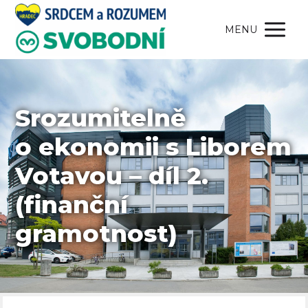
MENU
Srozumitelně
o ekonomii s Liborem
Votavou – díl 2.
(finanční
gramotnost)