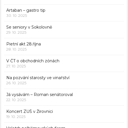
Artaban – gastro tip
30. 10. 2025
Se seniory v Sokolovně
29. 10. 2025
Pietní akt 28.října
28. 10. 2025
V ČT o obchodních zónách
27. 10. 2025
Na pozvání starosty ve vinařství
26. 10. 2025
Já vysávám – Roman senátoroval
22. 10. 2025
Koncert ZUŠ v Žirovnici
19. 10. 2025