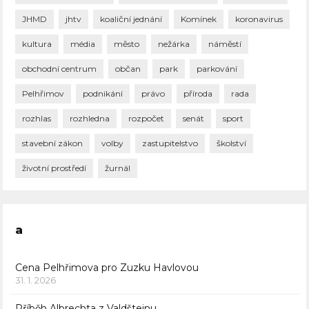
JHMD
jhtv
koaliční jednání
Komínek
koronavirus
kultura
média
město
nežárka
náměstí
obchodní centrum
občan
park
parkování
Pelhřimov
podnikání
právo
příroda
rada
rozhlas
rozhledna
rozpočet
senát
sport
stavební zákon
volby
zastupitelstvo
školství
životní prostředí
žurnál
a
Cena Pelhřimova pro Zuzku Havlovou
31. 1. 2026
Příběh Albrechta z Valdštejnu