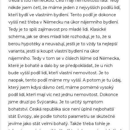
třeba s tou německou. Češi mají nemovitosti rádi. Tedy
někde jsem četl, že máme jeden z nejvyšších podílů lidí,
kteří bydlí ve vlastním bydlení. Tento podíl je dokonce
vyšší než třeba v Německu na úkor nájemního bydlení.
Tedy je to spíš zajímavost pro mladé lidi. Klasické
schéma, jak se dnes mladí lidé rozhodují, je to, že si
berou hypotéky a neuvažují, jestli je to vždy ta nejlepší
varianta, jestli si koupit vlastní bydlení na úkor
nájemního. Tedy v tom se v číslech lišíme od Německa,
které je bohaté a dalo by se předpokládat, že u nich
bude vyšší podíl lidí, kteří vlastní nemovitost. Je to
naopak, tento podíl máme my vyšší. A potom je tu údaj,
který jsem kdysi dávno četl, máme poměrně vysoký
podíl lidí, kteří mají víc než jednu nemovitost. Dokonce
jsme druzí po Švýcarsku. Je to určitý symptom
bohatství. Česká republika sice není úplně nejbohatší
stát Evropy, ale podle tohoto parametru se skutečně
jevíme jako stát velmi bohatý. Takže třeba tohle je