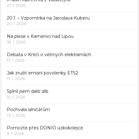
27. 1. 2026
20.1. – Vzpomínka na Jaroslava Kuberu
20. 1. 2026
Na plese v Kamenici nad Lipou
18. 1. 2026
Debata v Křeči o větrných elektrárnách
17. 1. 2026
Jak zrušit emisní povolenky ETS2
15. 1. 2026
Splnil jsem další slib
14. 1. 2026
Pochvala silničářům
13. 1. 2026
Pomozte přes DONIO úzkokolejce
9. 1. 2026