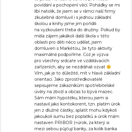
povídání a pochopení věcí. Pohádky se mi
líbí natolik, že jsem se v rámci naší firmy
zkušebně domluvil i s jednou základní
školou a knihy jsme jim pořídili
na vyzkoušení třeba do družiny. Pokud by
měla zájem jakákoli další škola v této
oblasti pro děti něco udělat, jsem
domluven s Markétou, že tyto aktivity
maximálně podpoříme. Což je výzva
pro všechny srdcaře ve vzdělávacích
zařízeních, aby se nezdráhali ozvat
Vím, jak je to důležité, mít v hlavě základní
orientaci. Jako zprostředkovatelé
sepisujeme zákazníkům spotřebitelské
úvěry na zboží a občas to bývá mazec.
Sám mám hypotéku, kterou jsem si
nastavil jako kontokorent, tzn. platím úrok
jen z dlužné částky, splatit mohu kdykoli
jakoukoli sumu bez poplatků a úrok mám
nastaven PRIBOR (=úrok, za který si
mezi sebou půjčují banky, za kolik banka