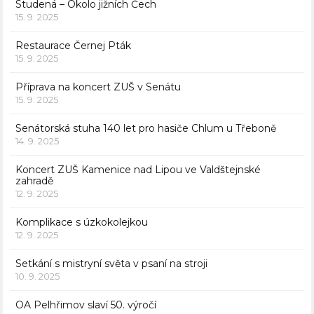
Studená – Okolo jižních Čech
15. 9. 2025
Restaurace Černej Pták
15. 9. 2025
Příprava na koncert ZUŠ v Senátu
15. 9. 2025
Senátorská stuha 140 let pro hasiče Chlum u Třeboně
14. 9. 2025
Koncert ZUŠ Kamenice nad Lipou ve Valdštejnské
zahradě
12. 9. 2025
Komplikace s úzkokolejkou
12. 9. 2025
Setkání s mistryní světa v psaní na stroji
10. 9. 2025
OA Pelhřimov slaví 50. výročí