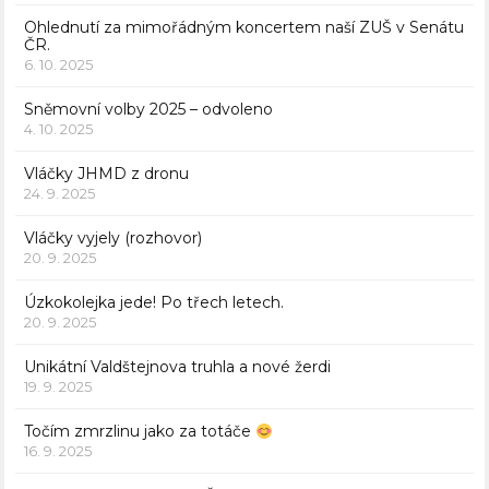
Ohlednutí za mimořádným koncertem naší ZUŠ v Senátu
ČR.
6. 10. 2025
Sněmovní volby 2025 – odvoleno
4. 10. 2025
Vláčky JHMD z dronu
24. 9. 2025
Vláčky vyjely (rozhovor)
20. 9. 2025
Úzkokolejka jede! Po třech letech.
20. 9. 2025
Unikátní Valdštejnova truhla a nové žerdi
19. 9. 2025
Točím zmrzlinu jako za totáče
16. 9. 2025