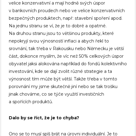
velice konzervativní a mají hodně svých úspor
v bankovních proudech nebo ve velice konzervativních
bezpečných produktech, např: stavební spoření apod.
Na jednu stranu se ví, že je to dobré a opatrné.
Na druhou stranu jsou to většinou produkty, které
nepokryjí svou výnosností inflaci a abych řekl to
srovnání, tak třeba v Rakousku nebo Německu je větší
část, dokonce myslím, že víc než 50% celkových úspor
obyvatel jaksi alokována například do fondů kolektivního
investování, kde se dají zvolit různé strategie a ta
výnosnost tím může být větší. Takže třeba v tomto
porovnání my jsme skutečně jiní nebo se tak trošku
jinak chováme, co se týče využití investičních
a spořících produktů.
Dalo by se říct, že je to chyba?
Ono se to musí spíš brát na úrovni individuální. Je to