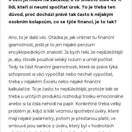
lidí, kteří si neumí spočítat úrok. To je třeba ten
důvod, proč dochází právě tak často k nějakým
osobním kolapsům, co se týče financí, je to tak?
Ano, to je další věc. Otázka je, jak vnímat tu finanční
gramotnost, jestli je to jen nějaké penzum
encyklopedických znalostí. Já bych řekl, že nejdůležitější
je, aby člověk používal selský rozum a uměl počítat.
Tedy ta část finanční gramotnosti, která se právě týká
schopnosti si věci vypočítat nebo nechat vypočítat,
třeba v nějakém Excelu nebo nějaké finanční
kalkulačce. To je často to nejdůležitější, protože lidé se
třeba u určitých produktů rozhodují trošku emocionálně
anebo si ta čísla nehodí na papír. Konkrétně třeba velký
problém je, když si lidé vezmou spotřební úvěry, které
mají nějaké parametry, potom je přestanou platit, ve
smlouvě jsou sankce z úvěru, který byl v hodnotách