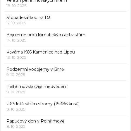
Veletrh pelhřimovských firem
18. 10. 2025
Stopadesátkou na D3
17. 10. 2025
Bojujeme proti klimatickým aktivistům
14. 10. 2025
Kavárna K66 Kamenice nad Lipou
13. 10. 2025
Podzemní vodojemy v Brně
9. 10. 2025
Pelhřimovsko žije medvědem
9. 10. 2025
Už 5 letá sázím stromy (15.386 kusů)
8. 10. 2025
Papučový den v Pelhřimově
8. 10. 2025