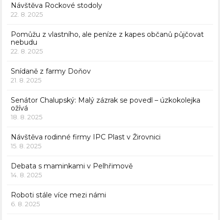
Návštěva Rockové stodoly
22. 8. 2025
Pomůžu z vlastního, ale peníze z kapes občanů půjčovat
nebudu
22. 8. 2025
Snídaně z farmy Doňov
21. 8. 2025
Senátor Chalupský: Malý zázrak se povedl – úzkokolejka
ožívá
18. 8. 2025
Návštěva rodinné firmy IPC Plast v Žirovnici
15. 8. 2025
Debata s maminkami v Pelhřimově
14. 8. 2025
Roboti stále více mezi námi
6. 8. 2025