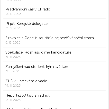
Předvánoční čas v J.Hradci
13. 12. 2025
Přijetí Korejské delegace
12. 12. 2025
Žirovnice a Popelín soutěží o nejhezčí vánoční strom
6. 12. 2025
Spekulace iRozhlasu o mé kandidatuře
19. 11. 2025
Zamyšlení nad studentským svátkem
17. 11. 2025
ZUŠ v Horáckém divadle
14. 11. 2025
Reportáž 50 tisíc zhlédnutí
13. 11. 2025