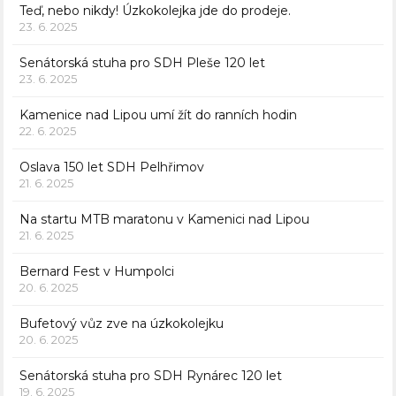
Teď, nebo nikdy! Úzkokolejka jde do prodeje.
23. 6. 2025
Senátorská stuha pro SDH Pleše 120 let
23. 6. 2025
Kamenice nad Lipou umí žít do ranních hodin
22. 6. 2025
Oslava 150 let SDH Pelhřimov
21. 6. 2025
Na startu MTB maratonu v Kamenici nad Lipou
21. 6. 2025
Bernard Fest v Humpolci
20. 6. 2025
Bufetový vůz zve na úzkokolejku
20. 6. 2025
Senátorská stuha pro SDH Rynárec 120 let
19. 6. 2025