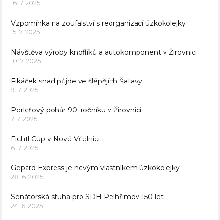
16. 7. 2025
Vzpomínka na zoufalství s reorganizací úzkokolejky
15. 7. 2025
Návštěva výroby knoflíků a autokomponent v Žirovnici
10. 7. 2025
Fikáček snad půjde ve šlépějích Šatavy
9. 7. 2025
Perleťový pohár 90. ročníku v Žirovnici
7. 7. 2025
Fichtl Cup v Nové Včelnici
6. 7. 2025
Gepard Express je novým vlastníkem úzkokolejky
28. 6. 2025
Senátorská stuha pro SDH Pelhřimov 150 let
24. 6. 2025