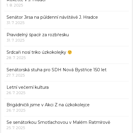
1. 8. 2025
Senátor Jirsa na půldenní návštěvě J. Hradce
31. 7. 2025
Pravidelný špacír za rozbřesku
31. 7. 2025
Srdcaři nosí triko úzkokolejky
28. 7. 2025
Senátorská stuha pro SDH Nová Bystřice 150 let
27. 7. 2025
Letní večerní kultura
26. 7. 2025
Brigádničili jsme v Akci Z na úzkokolejce
26. 7. 2025
Se senátorkou Smotlachovou v Malém Ratmírově
25. 7. 2025