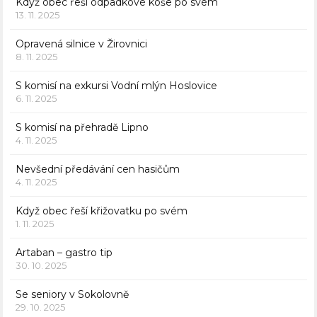
Když obec řeší odpadkové koše po svém
13. 11. 2025
Opravená silnice v Žirovnici
8. 11. 2025
S komisí na exkursi Vodní mlýn Hoslovice
6. 11. 2025
S komisí na přehradě Lipno
4. 11. 2025
Nevšední předávání cen hasičům
4. 11. 2025
Když obec řeší křižovatku po svém
1. 11. 2025
Artaban – gastro tip
30. 10. 2025
Se seniory v Sokolovně
29. 10. 2025