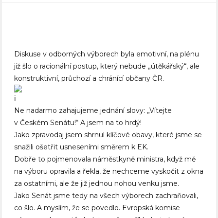
Diskuse v odborných výborech byla emotivní, na plénu
již šlo o racionální postup, který nebude „útěkářský“, ale
konstruktivní, průchozí a chránící občany ČR.
Ne nadarmo zahajujeme jednání slovy: „Vítejte
v Českém Senátu!“ A jsem na to hrdý!
Jako zpravodaj jsem shrnul klíčové obavy, které jsme se
snažili ošetřit usneseními směrem k EK.
Dobře to pojmenovala náměstkyně ministra, když mě
na výboru opravila a řekla, že nechceme vyskočit z okna
za ostatními, ale že již jednou nohou venku jsme.
Jako Senát jsme tedy na všech výborech zachraňovali,
co šlo. A myslím, že se povedlo. Evropská komise