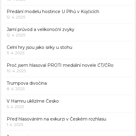
Předání modelu hostince U Plhů v Kojčicích
12. 4. 2025
Jarní průvod a velikonoční zvyky
12. 4. 2025
Celní hry jsou jako sirky u stohu
11. 4. 2025
Proč jsem hlasoval PROTI mediální novele ČT/ČRo
10. 4. 2025
Trumpova divočina
8. 4. 2025
V Hamru uklízíme Česko
5. 4. 2025
Před hlasováním na exkurzi v Českém rozhlasu
1. 4. 2025