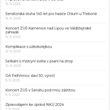
15. 9. 2025
Senátorská stuha 140 let pro hasiče Chlum u Třeboně
14. 9. 2025
Koncert ZUŠ Kamenice nad Lipou ve Valdštejnské
zahradě
12. 9. 2025
Komplikace s úzkokolejkou
12. 9. 2025
Setkání s mistryní světa v psaní na stroji
10. 9. 2025
OA Pelhřimov slaví 50. výročí
9. 9. 2025
Koncert ZUŠ v Senátu pod mou záštitou
9. 9. 2025
Zpravodajem ke zprávě NKÚ 2024
2. 9. 2025