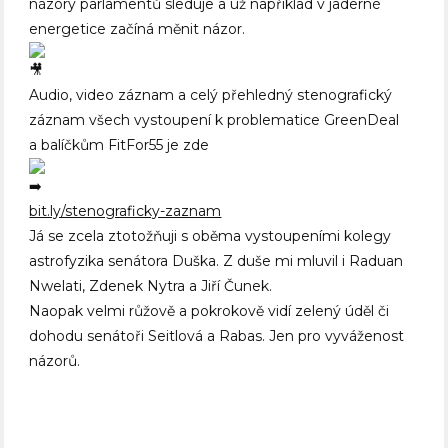
názory parlamentů sleduje a už například v jaderné
energetice začíná měnit názor.
Audio, video záznam a celý přehledný stenografický
záznam všech vystoupení k problematice GreenDeal
a balíčkům FitFor55 je zde
bit.ly/stenograficky-zaznam
Já se zcela ztotožňuji s oběma vystoupeními kolegy
astrofyzika senátora Duška. Z duše mi mluvil i Raduan
Nwelati, Zdenek Nytra a Jiří Čunek.
Naopak velmi růžově a pokrokově vidí zelený úděl či
dohodu senátoři Seitlová a Rabas. Jen pro vyváženost
názorů.