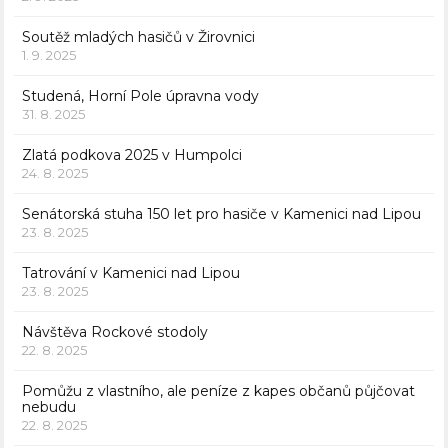
Soutěž mladých hasičů v Žirovnici
1. 9. 2025
Studená, Horní Pole úpravna vody
31. 8. 2025
Zlatá podkova 2025 v Humpolci
24. 8. 2025
Senátorská stuha 150 let pro hasiče v Kamenici nad Lipou
23. 8. 2025
Tatrování v Kamenici nad Lipou
23. 8. 2025
Návštěva Rockové stodoly
22. 8. 2025
Pomůžu z vlastního, ale peníze z kapes občanů půjčovat
nebudu
22. 8. 2025