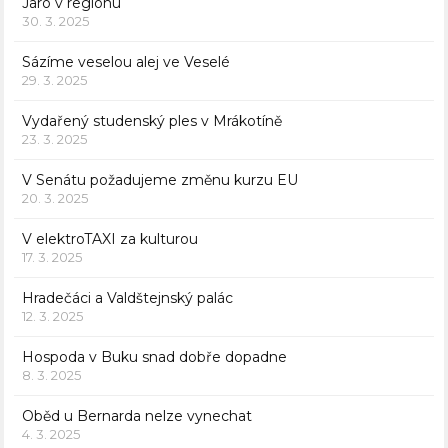
Jaro v regionu
30. 3. 2025
Sázíme veselou alej ve Veselé
29. 3. 2025
Vydařený studenský ples v Mrákotíně
23. 3. 2025
V Senátu požadujeme změnu kurzu EU
20. 3. 2025
V elektroTAXI za kulturou
17. 3. 2025
Hradečáci a Valdštejnský palác
12. 3. 2025
Hospoda v Buku snad dobře dopadne
8. 3. 2025
Oběd u Bernarda nelze vynechat
4. 3. 2025