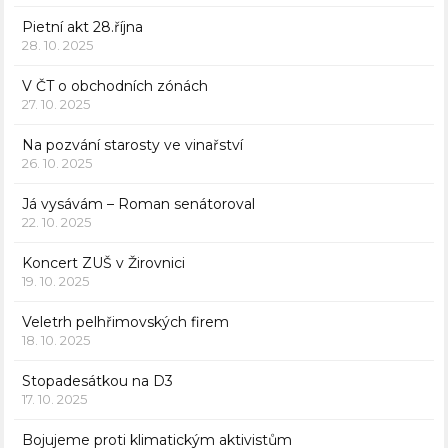
Pietní akt 28.října
28. 10. 2025
V ČT o obchodních zónách
27. 10. 2025
Na pozvání starosty ve vinařství
26. 10. 2025
Já vysávám – Roman senátoroval
22. 10. 2025
Koncert ZUŠ v Žirovnici
19. 10. 2025
Veletrh pelhřimovských firem
18. 10. 2025
Stopadesátkou na D3
17. 10. 2025
Bojujeme proti klimatickým aktivistům