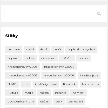
Štítky
centrum
covid
daně
deník
doplatek na bydlení
doprava
dotace
ekonomie
FM VŠE
historie
hradeckenoviny2003
hradeckenoviny2004
hradeckenoviny2005
hradeckenoviny2006
hradeczije.cz
JHMD
jhtv
koaliční jednání
Komínek
koronavirus
kultura
média
město
nežárka
náměstí
obchodní centrum
občan
park
parkování