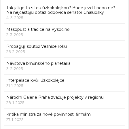
Tak jak je to s tou úzkokolejkou? Bude jezdit nebo ne?
Na nejčastější dotaz odpovídá senátor Chalupský
4. 3. 2025
Masopust a tradice na Vysočině
2. 3. 2025
Propaguji soutěž Vesnice roku
26. 2. 2025
Návštěva brněnského planetária
3. 2. 2025
Interpelace kvůli úzkokolejce
31. 1. 2025
Národní Galerie Praha zvažuje projekty v regionu
28. 1. 2025
Kritika ministra za nové povinnosti firmám
27. 1. 2025