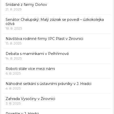
Snídaně z farmy Doňov
21. 8. 2025
Senátor Chalupský: Malý zázrak se povedl – úzkokolejka
ožívá
18. 8. 2025
Návštěva rodinné firmy IPC Plast v Žirovnici
15. 8. 2025
Debata s maminkami v Pelhřimově
14. 8. 2025
Roboti stále více mezi námi
6. 8. 2025
Náhodné setkání s ústavními právníky v J. Hradci
4. 8. 2025
Zahrada Vysočiny v Žirovnici
3. 8. 2025
Roxette v J. Hradci