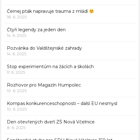
Černej pták napravuje trauma z mládí
18. 6. 2025
Čtyři legendy za jeden den
14. 6. 2025
Pozvánka do Valdštejnské zahrady
14. 6. 2025
Stop experimentům na žácích a školách
11. 6. 2025
Rozhovor pro Magazín Humpolec
10. 6. 2025
Kompas konkurenceschopnosti – další EU nesmysl
10. 6. 2025
Den otevřených dveří ZŠ Nová Včelnice
8. 6. 2025