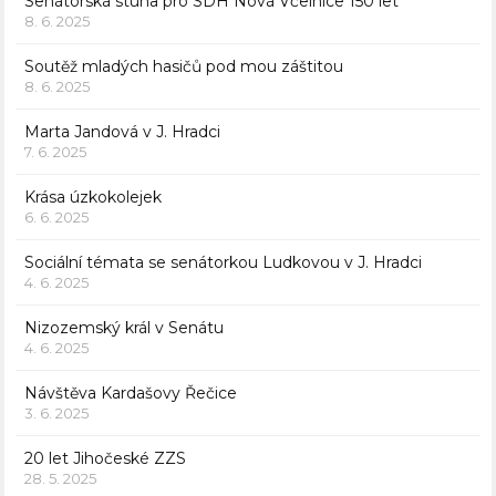
Senátorská stuha pro SDH Nová Včelnice 150 let
8. 6. 2025
Soutěž mladých hasičů pod mou záštitou
8. 6. 2025
Marta Jandová v J. Hradci
7. 6. 2025
Krása úzkokolejek
6. 6. 2025
Sociální témata se senátorkou Ludkovou v J. Hradci
4. 6. 2025
Nizozemský král v Senátu
4. 6. 2025
Návštěva Kardašovy Řečice
3. 6. 2025
20 let Jihočeské ZZS
28. 5. 2025