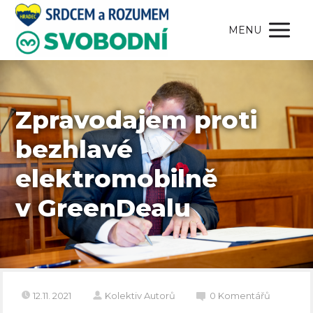
MENU
Zpravodajem proti
bezhlavé
elektromobilně
v GreenDealu
12.11. 2021
Kolektiv Autorů
0 Komentářů