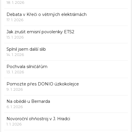
18. 1. 2026
Debata v Křeči o větrných elektrárnách
17. 1. 2026
Jak zrušit emisní povolenky ETS2
15. 1. 2026
Splnil jsem další slib
14. 1. 2026
Pochvala silničářům
13. 1. 2026
Pomozte přes DONIO úzkokolejce
9. 1. 2026
Na obědě u Bernarda
6. 1. 2026
Novoroční ohňostroj v J. Hradci
1. 1. 2026