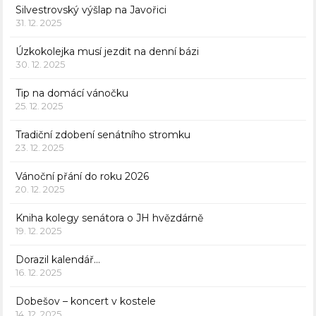
Silvestrovský výšlap na Javořici
31. 12. 2025
Úzkokolejka musí jezdit na denní bázi
30. 12. 2025
Tip na domácí vánočku
25. 12. 2025
Tradiční zdobení senátního stromku
23. 12. 2025
Vánoční přání do roku 2026
20. 12. 2025
Kniha kolegy senátora o JH hvězdárně
19. 12. 2025
Dorazil kalendář…
16. 12. 2025
Dobešov – koncert v kostele
14. 12. 2025