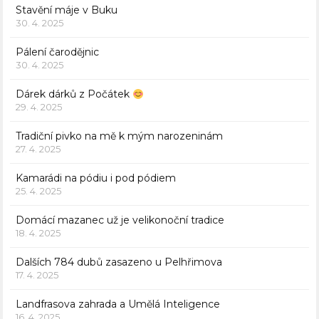
Stavění máje v Buku
30. 4. 2025
Pálení čarodějnic
30. 4. 2025
Dárek dárků z Počátek
29. 4. 2025
Tradiční pivko na mě k mým narozeninám
27. 4. 2025
Kamarádi na pódiu i pod pódiem
25. 4. 2025
Domácí mazanec už je velikonoční tradice
18. 4. 2025
Dalších 784 dubů zasazeno u Pelhřimova
17. 4. 2025
Landfrasova zahrada a Umělá Inteligence
16. 4. 2025