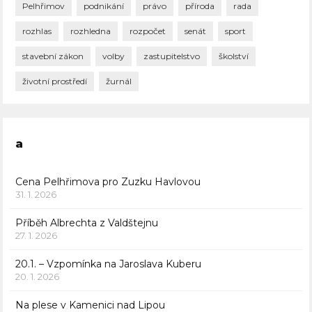
Pelhřimov
podnikání
právo
příroda
rada
rozhlas
rozhledna
rozpočet
senát
sport
stavební zákon
volby
zastupitelstvo
školství
životní prostředí
žurnál
a
Cena Pelhřimova pro Zuzku Havlovou
31. 1. 2026
Příběh Albrechta z Valdštejnu
27. 1. 2026
20.1. – Vzpomínka na Jaroslava Kuberu
20. 1. 2026
Na plese v Kamenici nad Lipou