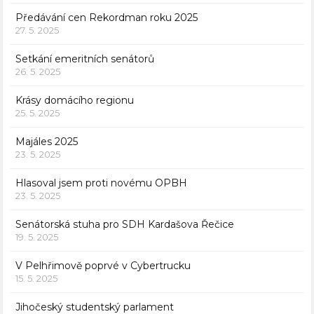
Předávání cen Rekordman roku 2025
27. 5. 2025
Setkání emeritních senátorů
26. 5. 2025
Krásy domácího regionu
25. 5. 2025
Majáles 2025
23. 5. 2025
Hlasoval jsem proti novému OPBH
23. 5. 2025
Senátorská stuha pro SDH Kardašova Řečice
19. 5. 2025
V Pelhřimově poprvé v Cybertrucku
15. 5. 2025
Jihočeský studentský parlament