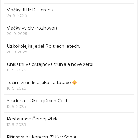
Vláčky JHMD z dronu
24. 9. 2025
Vláčky vyjely (rozhovor)
20. 9. 2025
Úzkokolejka jede! Po třech letech.
20. 9. 2025
Unikátní Valdštejnova truhla a nové žerdi
19. 9. 2025
Točím zmrzlinu jako za totáče
16. 9. 2025
Studená – Okolo jižních Čech
15. 9. 2025
Restaurace Černej Pták
15. 9. 2025
Příprava na koncert ZUŠ v Senátu