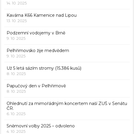
14. 10. 2025
Kavárna K66 Kamenice nad Lipou
13. 10. 2025
Podzemní vodojemy v Brně
9. 10. 2025
Pelhřimovsko žije medvědem
9. 10. 2025
Už 5 letá sázím stromy (15.386 kusů)
8. 10. 2025
Papučový den v Pelhřimově
8. 10. 2025
Ohlednutí za mimořádným koncertem naší ZUŠ v Senátu
ČR.
6. 10. 2025
Sněmovní volby 2025 – odvoleno
4. 10. 2025