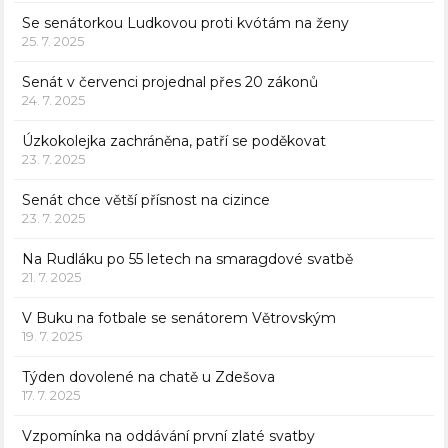
Se senátorkou Ludkovou proti kvótám na ženy
25. 7. 2025
Senát v červenci projednal přes 20 zákonů
24. 7. 2025
Úzkokolejka zachráněna, patří se poděkovat
23. 7. 2025
Senát chce větší přísnost na cizince
23. 7. 2025
Na Rudláku po 55 letech na smaragdové svatbě
21. 7. 2025
V Buku na fotbale se senátorem Větrovským
19. 7. 2025
Týden dovolené na chatě u Zdešova
17. 7. 2025
Vzpomínka na oddávání první zlaté svatby