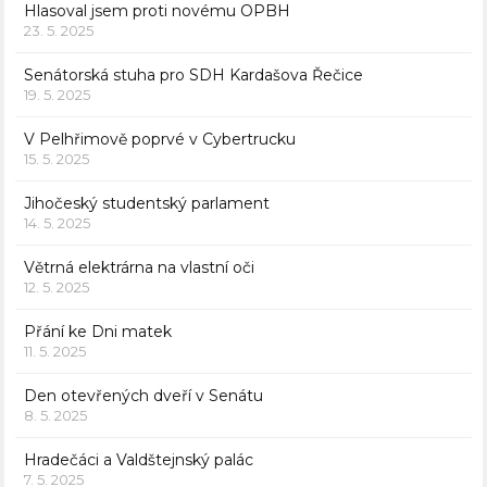
Hlasoval jsem proti novému OPBH
23. 5. 2025
Senátorská stuha pro SDH Kardašova Řečice
19. 5. 2025
V Pelhřimově poprvé v Cybertrucku
15. 5. 2025
Jihočeský studentský parlament
14. 5. 2025
Větrná elektrárna na vlastní oči
12. 5. 2025
Přání ke Dni matek
11. 5. 2025
Den otevřených dveří v Senátu
8. 5. 2025
Hradečáci a Valdštejnský palác
7. 5. 2025