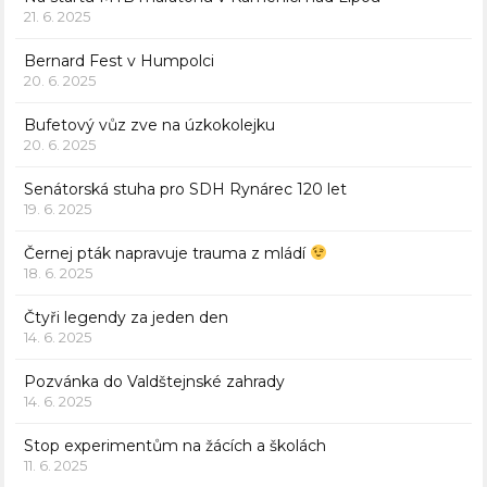
21. 6. 2025
Bernard Fest v Humpolci
20. 6. 2025
Bufetový vůz zve na úzkokolejku
20. 6. 2025
Senátorská stuha pro SDH Rynárec 120 let
19. 6. 2025
Černej pták napravuje trauma z mládí
18. 6. 2025
Čtyři legendy za jeden den
14. 6. 2025
Pozvánka do Valdštejnské zahrady
14. 6. 2025
Stop experimentům na žácích a školách
11. 6. 2025