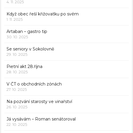
4. 11. 2025
Když obec řeší křižovatku po svém
1. 11. 2025
Artaban – gastro tip
30. 10. 2025
Se seniory v Sokolovně
29. 10. 2025
Pietní akt 28.října
28. 10. 2025
V ČT o obchodních zónách
27. 10. 2025
Na pozvání starosty ve vinařství
26. 10. 2025
Já vysávám – Roman senátoroval
22. 10. 2025