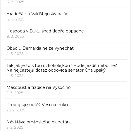
17. 3. 2025
Hradečáci a Valdštejnský palác
12. 3. 2025
Hospoda v Buku snad dobře dopadne
8. 3. 2025
Oběd u Bernarda nelze vynechat
4. 3. 2025
Tak jak je to s tou úzkokolejkou? Bude jezdit nebo ne?
Na nejčastější dotaz odpovídá senátor Chalupský
4. 3. 2025
Masopust a tradice na Vysočině
2. 3. 2025
Propaguji soutěž Vesnice roku
26. 2. 2025
Návštěva brněnského planetária
3. 2. 2025