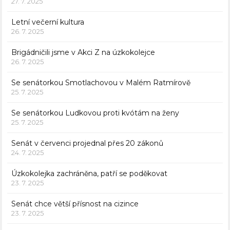
27. 7. 2025
Letní večerní kultura
26. 7. 2025
Brigádničili jsme v Akci Z na úzkokolejce
26. 7. 2025
Se senátorkou Smotlachovou v Malém Ratmírově
25. 7. 2025
Se senátorkou Ludkovou proti kvótám na ženy
25. 7. 2025
Senát v červenci projednal přes 20 zákonů
24. 7. 2025
Úzkokolejka zachráněna, patří se poděkovat
23. 7. 2025
Senát chce větší přísnost na cizince
23. 7. 2025