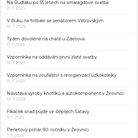
Na Rudláku po 55 letech na smaragdové svatbě
21. 7. 2025
V Buku na fotbale se senátorem Větrovským
19. 7. 2025
Týden dovolené na chatě u Zdešova
17. 7. 2025
Vzpomínka na oddávání první zlaté svatby
16. 7. 2025
Vzpomínka na zoufalství s reorganizací úzkokolejky
15. 7. 2025
Návštěva výroby knoflíků a autokomponent v Žirovnici
10. 7. 2025
Fikáček snad půjde ve šlépějích Šatavy
9. 7. 2025
Perleťový pohár 90. ročníku v Žirovnici
7. 7. 2025