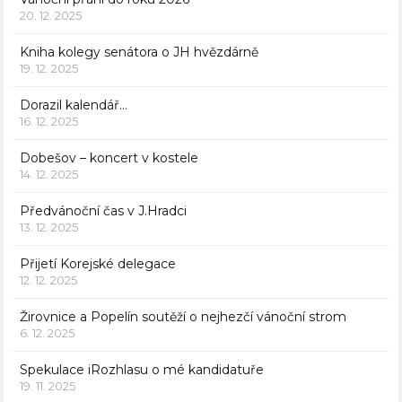
20. 12. 2025
Kniha kolegy senátora o JH hvězdárně
19. 12. 2025
Dorazil kalendář…
16. 12. 2025
Dobešov – koncert v kostele
14. 12. 2025
Předvánoční čas v J.Hradci
13. 12. 2025
Přijetí Korejské delegace
12. 12. 2025
Žirovnice a Popelín soutěží o nejhezčí vánoční strom
6. 12. 2025
Spekulace iRozhlasu o mé kandidatuře
19. 11. 2025