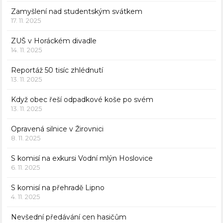
Zamyšlení nad studentským svátkem
17. 11. 2025
ZUŠ v Horáckém divadle
14. 11. 2025
Reportáž 50 tisíc zhlédnutí
13. 11. 2025
Když obec řeší odpadkové koše po svém
13. 11. 2025
Opravená silnice v Žirovnici
8. 11. 2025
S komisí na exkursi Vodní mlýn Hoslovice
6. 11. 2025
S komisí na přehradě Lipno
4. 11. 2025
Nevšední předávání cen hasičům