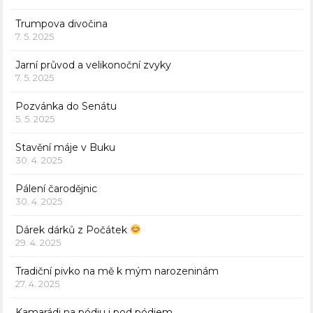
Trumpova divočina
7. 5. 2025
Jarní průvod a velikonoční zvyky
7. 5. 2025
Pozvánka do Senátu
5. 5. 2025
Stavění máje v Buku
30. 4. 2025
Pálení čarodějnic
30. 4. 2025
Dárek dárků z Počátek
29. 4. 2025
Tradiční pivko na mě k mým narozeninám
27. 4. 2025
Kamarádi na pódiu i pod pódiem