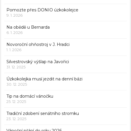
Pomozte přes DONIO úzkokolejce
9. 1. 2026
Na obědě u Bernarda
6. 1. 2026
Novoroční ohňostroj v J. Hradci
1. 1. 2026
Silvestrovský výšlap na Javořici
31. 12. 2025
Úzkokolejka musí jezdit na denní bázi
30. 12. 2025
Tip na domácí vánočku
25. 12. 2025
Tradiční zdobení senátního stromku
23. 12. 2025
Vánoční přání do roku 2026