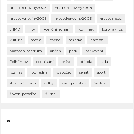
hradeckenoviny2003
hradeckenoviny2004
hradeckenoviny2005
hradeckenoviny2006
hradeczije.cz
JHMD
jhtv
koaliční jednání
Komínek
koronavirus
kultura
média
město
nežárka
náměstí
obchodní centrum
občan
park
parkování
Pelhřimov
podnikání
právo
příroda
rada
rozhlas
rozhledna
rozpočet
senát
sport
stavební zákon
volby
zastupitelstvo
školství
životní prostředí
žurnál
a