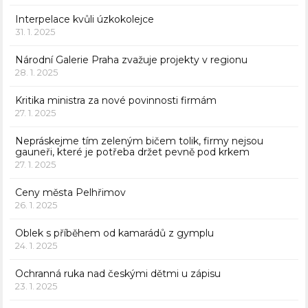
Interpelace kvůli úzkokolejce
31. 1. 2025
Národní Galerie Praha zvažuje projekty v regionu
28. 1. 2025
Kritika ministra za nové povinnosti firmám
27. 1. 2025
Nepráskejme tím zeleným bičem tolik, firmy nejsou
gauneři, které je potřeba držet pevně pod krkem
27. 1. 2025
Ceny města Pelhřimov
26. 1. 2025
Oblek s příběhem od kamarádů z gymplu
24. 1. 2025
Ochranná ruka nad českými dětmi u zápisu
23. 1. 2025