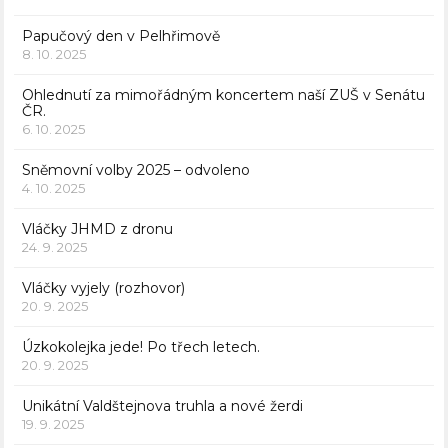
Papučový den v Pelhřimově
8. 10. 2025
Ohlednutí za mimořádným koncertem naší ZUŠ v Senátu
ČR.
6. 10. 2025
Sněmovní volby 2025 – odvoleno
4. 10. 2025
Vláčky JHMD z dronu
24. 9. 2025
Vláčky vyjely (rozhovor)
20. 9. 2025
Úzkokolejka jede! Po třech letech.
20. 9. 2025
Unikátní Valdštejnova truhla a nové žerdi
19. 9. 2025