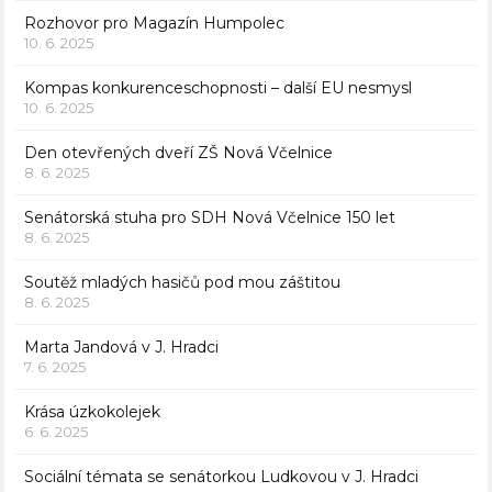
Rozhovor pro Magazín Humpolec
10. 6. 2025
Kompas konkurenceschopnosti – další EU nesmysl
10. 6. 2025
Den otevřených dveří ZŠ Nová Včelnice
8. 6. 2025
Senátorská stuha pro SDH Nová Včelnice 150 let
8. 6. 2025
Soutěž mladých hasičů pod mou záštitou
8. 6. 2025
Marta Jandová v J. Hradci
7. 6. 2025
Krása úzkokolejek
6. 6. 2025
Sociální témata se senátorkou Ludkovou v J. Hradci