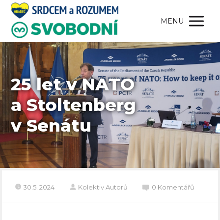
MENU
25 let v NATO
a Stoltenberg
v Senátu
30.5. 2024
Kolektiv Autorů
0 Komentářů