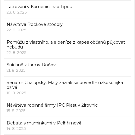
Tatrování v Kamenici nad Lipou
23. 8. 2025
Návštěva Rockové stodoly
22. 8. 2025
Pomůžu z vlastního, ale peníze z kapes občanů půjčovat
nebudu
22. 8. 2025
Snídaně z farmy Doňov
21. 8. 2025
Senátor Chalupský: Malý zázrak se povedl – úzkokolejka
ožívá
18. 8. 2025
Návštěva rodinné firmy IPC Plast v Žirovnici
15. 8. 2025
Debata s maminkami v Pelhřimově
14. 8. 2025