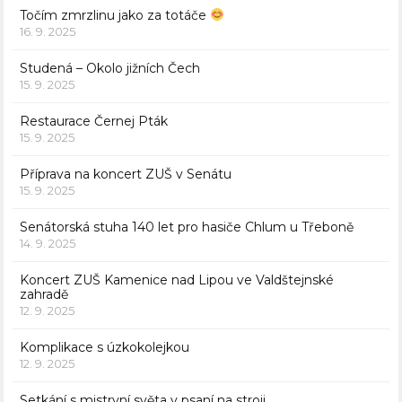
Točím zmrzlinu jako za totáče
16. 9. 2025
Studená – Okolo jižních Čech
15. 9. 2025
Restaurace Černej Pták
15. 9. 2025
Příprava na koncert ZUŠ v Senátu
15. 9. 2025
Senátorská stuha 140 let pro hasiče Chlum u Třeboně
14. 9. 2025
Koncert ZUŠ Kamenice nad Lipou ve Valdštejnské
zahradě
12. 9. 2025
Komplikace s úzkokolejkou
12. 9. 2025
Setkání s mistryní světa v psaní na stroji