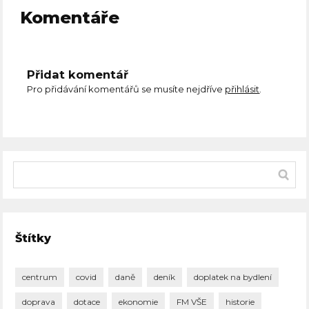
Komentáře
Přidat komentář
Pro přidávání komentářů se musíte nejdříve
přihlásit
.
Štítky
centrum
covid
daně
deník
doplatek na bydlení
doprava
dotace
ekonomie
FM VŠE
historie