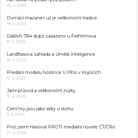
25. 4. 2025
Domácí mazanec už je velikonoční tradice
18. 4. 2025
Dalších 784 dubů zasazeno u Pelhřimova
17. 4. 2025
Landfrasova zahrada a Umělá Inteligence
16. 4. 2025
Předání modelu hostince U Plhů v Kojčicích
12. 4. 2025
Jarní průvod a velikonoční zvyky
12. 4. 2025
Celní hry jsou jako sirky u stohu
11. 4. 2025
Proč jsem hlasoval PROTI mediální novele ČT/ČRo
10. 4. 2025