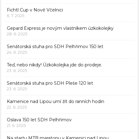
Fichtl Cup v Nové Včelnici
6. 7. 2025
Gepard Express je novým vlastníkem úzkokolejky
28. 6. 2025
Senátorská stuha pro SDH Pelhřimov 150 let
24. 6. 2025
Teď, nebo nikdy! Úzkokolejka jde do prodeje.
23. 6. 2025
Senátorská stuha pro SDH Pleše 120 let
23. 6. 2025
Kamenice nad Lipou umí žít do ranních hodin
22. 6. 2025
Oslava 150 let SDH Pelhřimov
21. 6. 2025
Na startu MTB maratonu v Kamenici nad Lipou