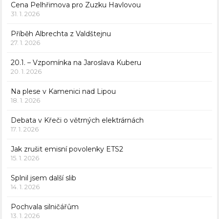
Cena Pelhřimova pro Zuzku Havlovou
31. 1. 2026
Příběh Albrechta z Valdštejnu
27. 1. 2026
20.1. – Vzpomínka na Jaroslava Kuberu
20. 1. 2026
Na plese v Kamenici nad Lipou
18. 1. 2026
Debata v Křeči o větrných elektrárnách
17. 1. 2026
Jak zrušit emisní povolenky ETS2
15. 1. 2026
Splnil jsem další slib
14. 1. 2026
Pochvala silničářům
13. 1. 2026