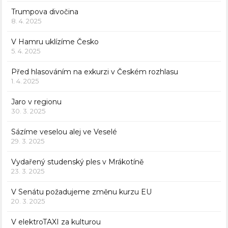
Trumpova divočina
8. 4. 2025
V Hamru uklízíme Česko
5. 4. 2025
Před hlasováním na exkurzi v Českém rozhlasu
1. 4. 2025
Jaro v regionu
30. 3. 2025
Sázíme veselou alej ve Veselé
29. 3. 2025
Vydařený studenský ples v Mrákotíně
23. 3. 2025
V Senátu požadujeme změnu kurzu EU
20. 3. 2025
V elektroTAXI za kulturou