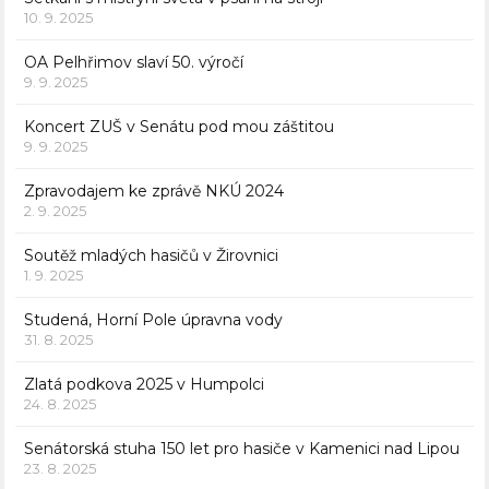
10. 9. 2025
OA Pelhřimov slaví 50. výročí
9. 9. 2025
Koncert ZUŠ v Senátu pod mou záštitou
9. 9. 2025
Zpravodajem ke zprávě NKÚ 2024
2. 9. 2025
Soutěž mladých hasičů v Žirovnici
1. 9. 2025
Studená, Horní Pole úpravna vody
31. 8. 2025
Zlatá podkova 2025 v Humpolci
24. 8. 2025
Senátorská stuha 150 let pro hasiče v Kamenici nad Lipou
23. 8. 2025