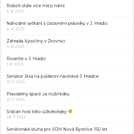
Roboti stále více mezi námi
6. 8. 2025
Náhodné setkání s ústavními právníky v J. Hradci
4. 8. 2025
Zahrada Vysočiny v Žirovnici
3. 8. 2025
Roxette v J. Hradci
1. 8. 2025
Senátor Jirsa na půldenní návštěvě J. Hradce
31. 7. 2025
Pravidelný špacír za rozbřesku
31. 7. 2025
Srdcaři nosí triko úzkokolejky
28. 7. 2025
Senátorská stuha pro SDH Nová Bystřice 150 let