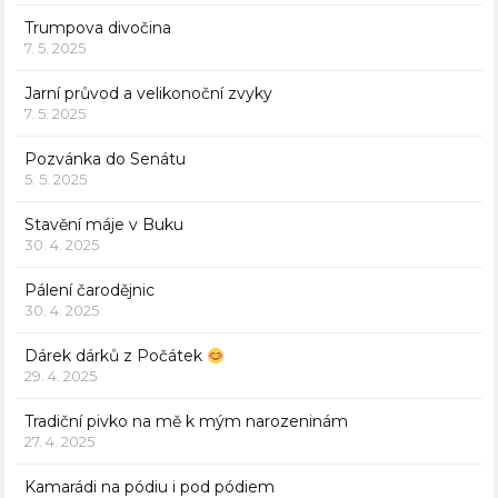
Trumpova divočina
7. 5. 2025
Jarní průvod a velikonoční zvyky
7. 5. 2025
Pozvánka do Senátu
5. 5. 2025
Stavění máje v Buku
30. 4. 2025
Pálení čarodějnic
30. 4. 2025
Dárek dárků z Počátek
29. 4. 2025
Tradiční pivko na mě k mým narozeninám
27. 4. 2025
Kamarádi na pódiu i pod pódiem