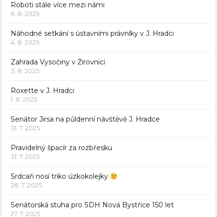
Roboti stále více mezi námi
6. 8. 2025
Náhodné setkání s ústavními právníky v J. Hradci
4. 8. 2025
Zahrada Vysočiny v Žirovnici
3. 8. 2025
Roxette v J. Hradci
1. 8. 2025
Senátor Jirsa na půldenní návštěvě J. Hradce
31. 7. 2025
Pravidelný špacír za rozbřesku
31. 7. 2025
Srdcaři nosí triko úzkokolejky
28. 7. 2025
Senátorská stuha pro SDH Nová Bystřice 150 let
27. 7. 2025