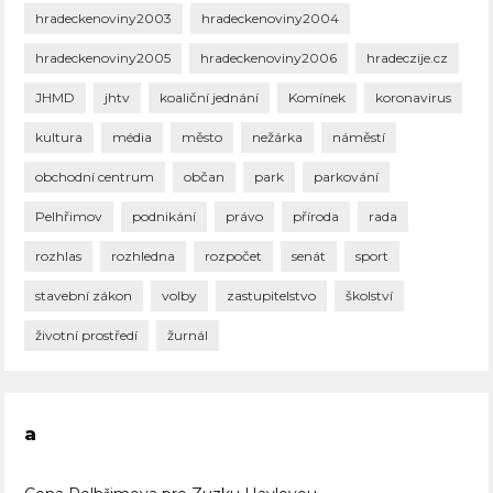
hradeckenoviny2003
hradeckenoviny2004
hradeckenoviny2005
hradeckenoviny2006
hradeczije.cz
JHMD
jhtv
koaliční jednání
Komínek
koronavirus
kultura
média
město
nežárka
náměstí
obchodní centrum
občan
park
parkování
Pelhřimov
podnikání
právo
příroda
rada
rozhlas
rozhledna
rozpočet
senát
sport
stavební zákon
volby
zastupitelstvo
školství
životní prostředí
žurnál
a