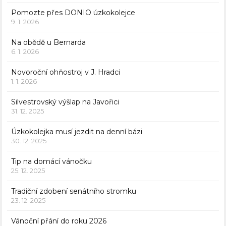
Pomozte přes DONIO úzkokolejce
9. 1. 2026
Na obědě u Bernarda
6. 1. 2026
Novoroční ohňostroj v J. Hradci
1. 1. 2026
Silvestrovský výšlap na Javořici
31. 12. 2025
Úzkokolejka musí jezdit na denní bázi
30. 12. 2025
Tip na domácí vánočku
25. 12. 2025
Tradiční zdobení senátního stromku
23. 12. 2025
Vánoční přání do roku 2026