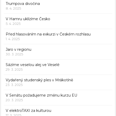
Trumpova divočina
8. 4. 2025
V Hamru uklízíme Česko
5. 4. 2025
Před hlasováním na exkurzi v Českém rozhlasu
1. 4. 2025
Jaro v regionu
30. 3. 2025
Sázíme veselou alej ve Veselé
29. 3. 2025
Vydařený studenský ples v Mrákotíně
23. 3. 2025
V Senátu požadujeme změnu kurzu EU
20. 3. 2025
V elektroTAXI za kulturou
17. 3. 2025