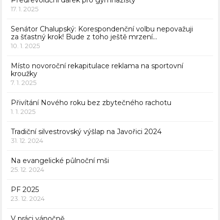
Předrevoluční dárek pro gymnazisty
17. 1. 2025
Senátor Chalupský: Korespondenční volbu nepovažuji
za šťastný krok! Bude z toho ještě mrzení…
10. 1. 2025
Místo novoroční rekapitulace reklama na sportovní
kroužky
7. 1. 2025
Přivítání Nového roku bez zbytečného rachotu
1. 1. 2025
Tradiční silvestrovský výšlap na Javořici 2024
31. 12. 2024
Na evangelické půlnoční mši
25. 12. 2024
PF 2025
23. 12. 2024
V práci vánočně