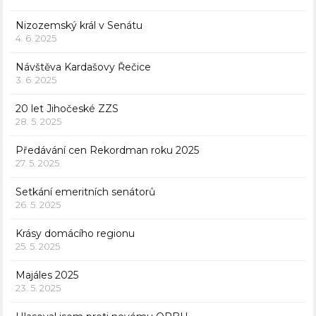
Nizozemský král v Senátu
4. 6. 2025
Návštěva Kardašovy Řečice
3. 6. 2025
20 let Jihočeské ZZS
28. 5. 2025
Předávání cen Rekordman roku 2025
27. 5. 2025
Setkání emeritních senátorů
26. 5. 2025
Krásy domácího regionu
25. 5. 2025
Majáles 2025
23. 5. 2025