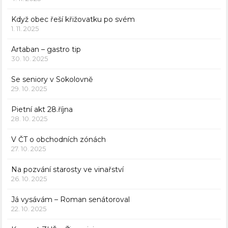
Když obec řeší křižovatku po svém
1. 11. 2025
Artaban – gastro tip
30. 10. 2025
Se seniory v Sokolovně
29. 10. 2025
Pietní akt 28.října
28. 10. 2025
V ČT o obchodních zónách
27. 10. 2025
Na pozvání starosty ve vinařství
26. 10. 2025
Já vysávám – Roman senátoroval
22. 10. 2025