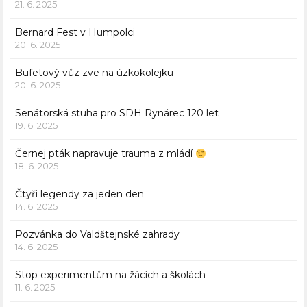
21. 6. 2025
Bernard Fest v Humpolci
20. 6. 2025
Bufetový vůz zve na úzkokolejku
20. 6. 2025
Senátorská stuha pro SDH Rynárec 120 let
19. 6. 2025
Černej pták napravuje trauma z mládí
18. 6. 2025
Čtyři legendy za jeden den
14. 6. 2025
Pozvánka do Valdštejnské zahrady
14. 6. 2025
Stop experimentům na žácích a školách
11. 6. 2025