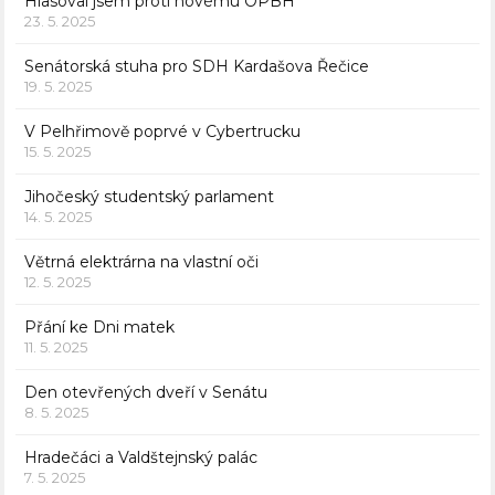
Hlasoval jsem proti novému OPBH
23. 5. 2025
Senátorská stuha pro SDH Kardašova Řečice
19. 5. 2025
V Pelhřimově poprvé v Cybertrucku
15. 5. 2025
Jihočeský studentský parlament
14. 5. 2025
Větrná elektrárna na vlastní oči
12. 5. 2025
Přání ke Dni matek
11. 5. 2025
Den otevřených dveří v Senátu
8. 5. 2025
Hradečáci a Valdštejnský palác
7. 5. 2025