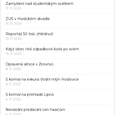
Zamyšlení nad studentským svátkem
17. 11. 2025
ZUŠ v Horáckém divadle
14. 11. 2025
Reportáž 50 tisíc zhlédnutí
13. 11. 2025
Když obec řeší odpadkové koše po svém
13. 11. 2025
Opravená silnice v Žirovnici
8. 11. 2025
S komisí na exkursi Vodní mlýn Hoslovice
6. 11. 2025
S komisí na přehradě Lipno
4. 11. 2025
Nevšední předávání cen hasičům
4. 11. 2025