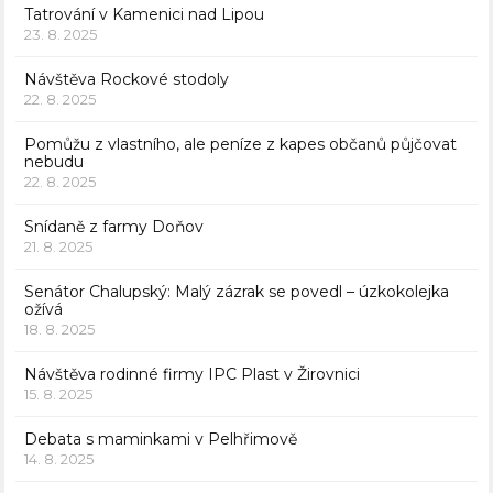
Tatrování v Kamenici nad Lipou
23. 8. 2025
Návštěva Rockové stodoly
22. 8. 2025
Pomůžu z vlastního, ale peníze z kapes občanů půjčovat
nebudu
22. 8. 2025
Snídaně z farmy Doňov
21. 8. 2025
Senátor Chalupský: Malý zázrak se povedl – úzkokolejka
ožívá
18. 8. 2025
Návštěva rodinné firmy IPC Plast v Žirovnici
15. 8. 2025
Debata s maminkami v Pelhřimově
14. 8. 2025