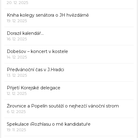
20. 12. 2025
Kniha kolegy senátora o JH hvězdárně
19. 12. 2025
Dorazil kalendář…
16. 12. 2025
Dobešov – koncert v kostele
14. 12. 2025
Předvánoční čas v J.Hradci
13. 12. 2025
Přijetí Korejské delegace
12. 12. 2025
Žirovnice a Popelín soutěží o nejhezčí vánoční strom
6. 12. 2025
Spekulace iRozhlasu o mé kandidatuře
19. 11. 2025