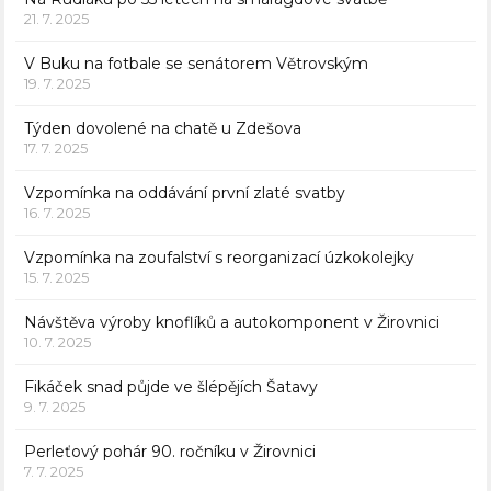
21. 7. 2025
V Buku na fotbale se senátorem Větrovským
19. 7. 2025
Týden dovolené na chatě u Zdešova
17. 7. 2025
Vzpomínka na oddávání první zlaté svatby
16. 7. 2025
Vzpomínka na zoufalství s reorganizací úzkokolejky
15. 7. 2025
Návštěva výroby knoflíků a autokomponent v Žirovnici
10. 7. 2025
Fikáček snad půjde ve šlépějích Šatavy
9. 7. 2025
Perleťový pohár 90. ročníku v Žirovnici
7. 7. 2025