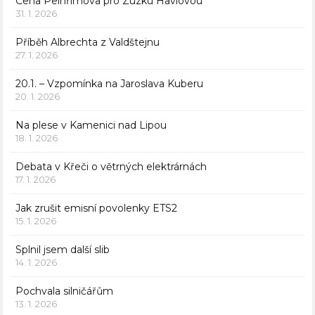
Cena Pelhřimova pro Zuzku Havlovou
31. 1. 2026
Příběh Albrechta z Valdštejnu
27. 1. 2026
20.1. – Vzpomínka na Jaroslava Kuberu
20. 1. 2026
Na plese v Kamenici nad Lipou
18. 1. 2026
Debata v Křeči o větrných elektrárnách
17. 1. 2026
Jak zrušit emisní povolenky ETS2
15. 1. 2026
Splnil jsem další slib
14. 1. 2026
Pochvala silničářům
13. 1. 2026