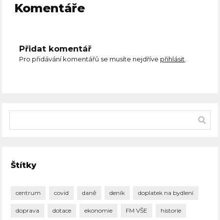
Komentáře
Přidat komentář
Pro přidávání komentářů se musíte nejdříve
přihlásit
.
Štítky
centrum
covid
daně
deník
doplatek na bydlení
doprava
dotace
ekonomie
FM VŠE
historie