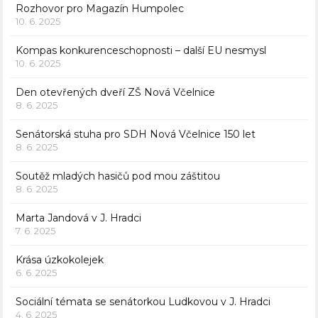
Rozhovor pro Magazín Humpolec
10. 6. 2025
Kompas konkurenceschopnosti – další EU nesmysl
10. 6. 2025
Den otevřených dveří ZŠ Nová Včelnice
8. 6. 2025
Senátorská stuha pro SDH Nová Včelnice 150 let
8. 6. 2025
Soutěž mladých hasičů pod mou záštitou
8. 6. 2025
Marta Jandová v J. Hradci
7. 6. 2025
Krása úzkokolejek
6. 6. 2025
Sociální témata se senátorkou Ludkovou v J. Hradci
4. 6. 2025