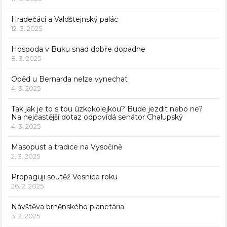
Hradečáci a Valdštejnský palác
12. 3. 2025
Hospoda v Buku snad dobře dopadne
8. 3. 2025
Oběd u Bernarda nelze vynechat
4. 3. 2025
Tak jak je to s tou úzkokolejkou? Bude jezdit nebo ne?
Na nejčastější dotaz odpovídá senátor Chalupský
4. 3. 2025
Masopust a tradice na Vysočině
2. 3. 2025
Propaguji soutěž Vesnice roku
26. 2. 2025
Návštěva brněnského planetária
3. 2. 2025