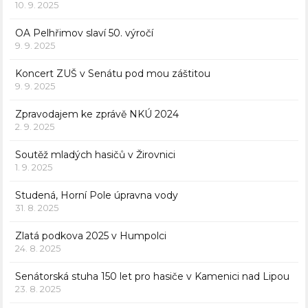
10. 9. 2025
OA Pelhřimov slaví 50. výročí
9. 9. 2025
Koncert ZUŠ v Senátu pod mou záštitou
9. 9. 2025
Zpravodajem ke zprávě NKÚ 2024
2. 9. 2025
Soutěž mladých hasičů v Žirovnici
1. 9. 2025
Studená, Horní Pole úpravna vody
31. 8. 2025
Zlatá podkova 2025 v Humpolci
24. 8. 2025
Senátorská stuha 150 let pro hasiče v Kamenici nad Lipou
23. 8. 2025