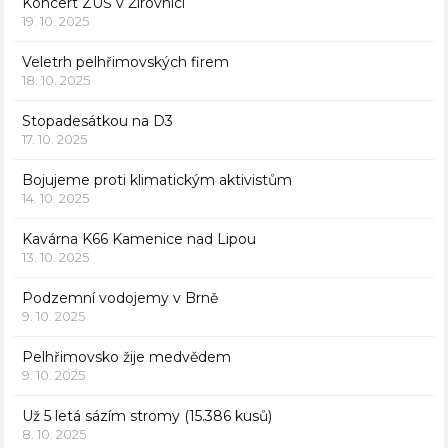
Koncert ZUŠ v Žirovnici
19. 10. 2025
Veletrh pelhřimovských firem
18. 10. 2025
Stopadesátkou na D3
17. 10. 2025
Bojujeme proti klimatickým aktivistům
14. 10. 2025
Kavárna K66 Kamenice nad Lipou
13. 10. 2025
Podzemní vodojemy v Brně
9. 10. 2025
Pelhřimovsko žije medvědem
9. 10. 2025
Už 5 letá sázím stromy (15.386 kusů)
8. 10. 2025