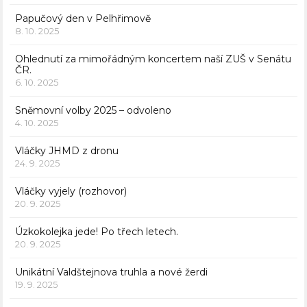
Papučový den v Pelhřimově
8. 10. 2025
Ohlednutí za mimořádným koncertem naší ZUŠ v Senátu
ČR.
6. 10. 2025
Sněmovní volby 2025 – odvoleno
4. 10. 2025
Vláčky JHMD z dronu
24. 9. 2025
Vláčky vyjely (rozhovor)
20. 9. 2025
Úzkokolejka jede! Po třech letech.
20. 9. 2025
Unikátní Valdštejnova truhla a nové žerdi
19. 9. 2025