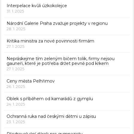
Interpelace kvůli úzkokolejce
31. 1. 2025
Národní Galerie Praha zvažuje projekty v regionu
28. 1. 2025
Kritika ministra za nové povinnosti firmám
27. 1. 2025
Nepráskejme tím zeleným bičem tolik, firmy nejsou
gauneři, které je potřeba držet pevně pod krkem
27. 1. 2025
Ceny města Pelhřimov
26. 1. 2025
Oblek s příběhem od kamarádů z gymplu
24. 1. 2025
Ochranná ruka nad českými dětmi u zápisu
23. 1. 2025