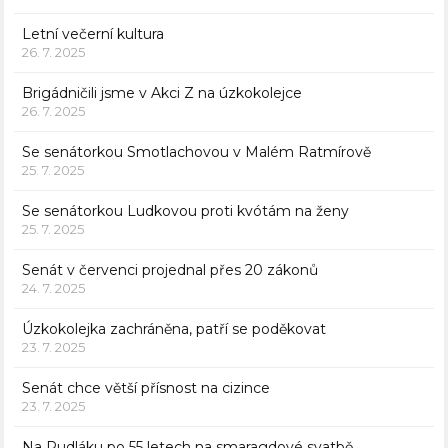
Letní večerní kultura
26. 7. 2025
Brigádničili jsme v Akci Z na úzkokolejce
26. 7. 2025
Se senátorkou Smotlachovou v Malém Ratmírově
25. 7. 2025
Se senátorkou Ludkovou proti kvótám na ženy
25. 7. 2025
Senát v červenci projednal přes 20 zákonů
24. 7. 2025
Úzkokolejka zachráněna, patří se poděkovat
23. 7. 2025
Senát chce větší přísnost na cizince
23. 7. 2025
Na Rudláku po 55 letech na smaragdové svatbě