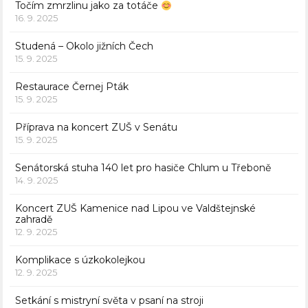
Točím zmrzlinu jako za totáče
16. 9. 2025
Studená – Okolo jižních Čech
15. 9. 2025
Restaurace Černej Pták
15. 9. 2025
Příprava na koncert ZUŠ v Senátu
15. 9. 2025
Senátorská stuha 140 let pro hasiče Chlum u Třeboně
14. 9. 2025
Koncert ZUŠ Kamenice nad Lipou ve Valdštejnské
zahradě
12. 9. 2025
Komplikace s úzkokolejkou
12. 9. 2025
Setkání s mistryní světa v psaní na stroji