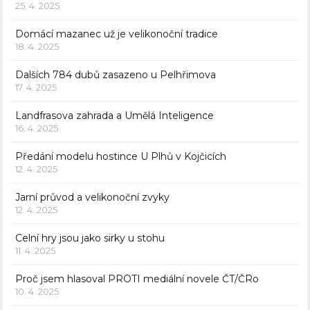
25. 4. 2025
Domácí mazanec už je velikonoční tradice
18. 4. 2025
Dalších 784 dubů zasazeno u Pelhřimova
17. 4. 2025
Landfrasova zahrada a Umělá Inteligence
16. 4. 2025
Předání modelu hostince U Plhů v Kojčicích
12. 4. 2025
Jarní průvod a velikonoční zvyky
12. 4. 2025
Celní hry jsou jako sirky u stohu
11. 4. 2025
Proč jsem hlasoval PROTI mediální novele ČT/ČRo
10. 4. 2025