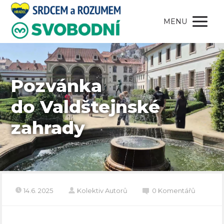
MENU
Pozvánka
do Valdštejnské
zahrady
14.6. 2025
Kolektiv Autorů
0 Komentářů