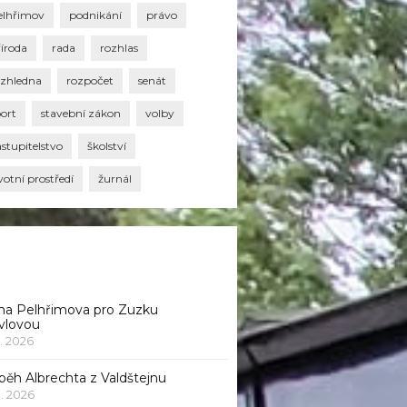
elhřimov
podnikání
právo
říroda
rada
rozhlas
ozhledna
rozpočet
senát
port
stavební zákon
volby
stupitelstvo
školství
votní prostředí
žurnál
na Pelhřimova pro Zuzku
vlovou
1. 2026
běh Albrechta z Valdštejnu
 1. 2026