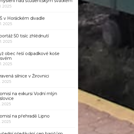
myšlení nad studentským svátkem
11. 2025
Š v Horáckém divadle
11. 2025
ortáž 50 tisíc zhlédnutí
11. 2025
yž obec řeší odpadkové koše
 svém
11. 2025
avená silnice v Žirovnici
1. 2025
omisí na exkursi Vodní mlýn
slovice
1. 2025
komisí na přehradě Lipno
1. 2025
všední předávání cen hasičům