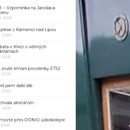
1. – Vzpomínka na Jaroslava
beru
 1. 2026
 plese v Kamenici nad Lipou
 1. 2026
bata v Křeči o větrných
ktrárnách
1. 2026
 zrušit emisní povolenky ETS2
1. 2026
nil jsem další slib
1. 2026
chvala silničářům
1. 2026
mozte přes DONIO úzkokolejce
1. 2026