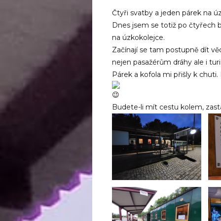
Čtyři svatby a jeden párek na ú
Dnes jsem se totiž po čtyřech 
na úzkokolejce.
Začínají se tam postupně dít věci
nejen pasažérům dráhy ale i tur
Párek a kofola mi přišly k chuti
Budete-li mít cestu kolem, zast