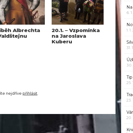
Na
6. 
Nov
íběh Albrechta
20.1. – Vzpomínka
1. 1
Valdštejnu
na Jaroslava
Kuberu
Sil
31. 
Úzk
30.
Ti
25.
íte nejdříve
přihlásit
.
Tr
23.
Vá
20.
Kn