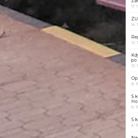
Za
17. 
ZU
14. 
Rep
13. 
Kd
po
13. 
Opr
8. 1
S k
Ho
6. 1
S 
4. 1
Ne