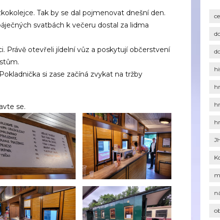
zkokolejce. Tak by se dal pojmenovat dnešní den.
c
báječných svatbách k večeru dostal za lidma
d
. Právě otevřeli jídelní vůz a poskytují občerstvení
d
istům.
hi
. Pokladnička si zase začíná zvykat na tržby
h
h
avte se.
h
J
K
m
n
o