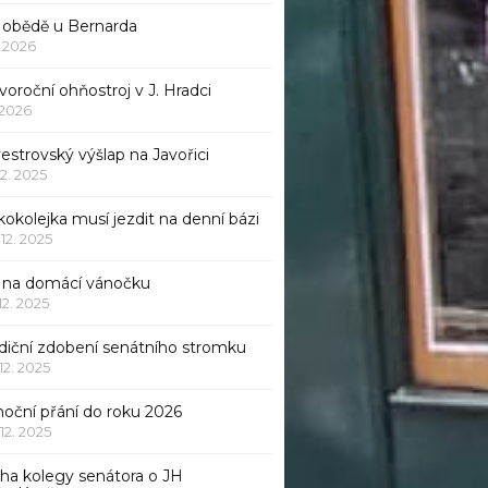
 obědě u Bernarda
1. 2026
oroční ohňostroj v J. Hradci
. 2026
vestrovský výšlap na Javořici
12. 2025
okolejka musí jezdit na denní bázi
 12. 2025
p na domácí vánočku
 12. 2025
adiční zdobení senátního stromku
 12. 2025
noční přání do roku 2026
 12. 2025
iha kolegy senátora o JH