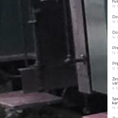
hv
19. 
Dor
16. 
Do
14. 
Pře
13. 
Při
12. 
Žir
vá
6. 
Sp
ka
19. 