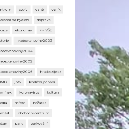
entrum
covid
daně
deník
oplatek na bydlení
doprava
otace
ekonomie
FM VŠE
storie
hradeckenoviny2003
radeckenoviny2004
radeckenoviny2005
radeckenoviny2006
hradeczije.cz
HMD
jhtv
koaliční jednání
omínek
koronavirus
kultura
édia
město
nežárka
áměstí
obchodní centrum
bčan
park
parkování