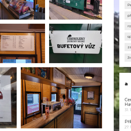
P
p
r
s
za
ži
a
Ce
Ha
31. 
Pří
27.