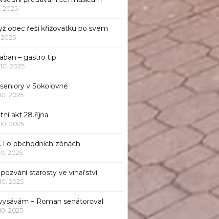
1. 2025
yž obec řeší křižovatku po svém
1. 2025
aban – gastro tip
 10. 2025
 seniory v Sokolovně
 10. 2025
tní akt 28.října
 10. 2025
ČT o obchodních zónách
 10. 2025
pozvání starosty ve vinařství
 10. 2025
 vysávám – Roman senátoroval
 10. 2025