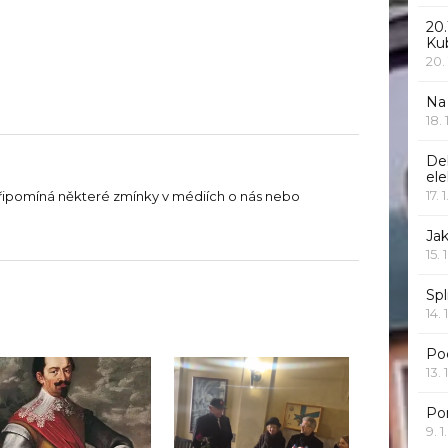
20.
Ku
20.
Na
18.
De
ele
17. 
řipomíná některé zmínky v médiích o nás nebo
Jak
15. 
Spl
14. 
Po
13. 
Po
9. 