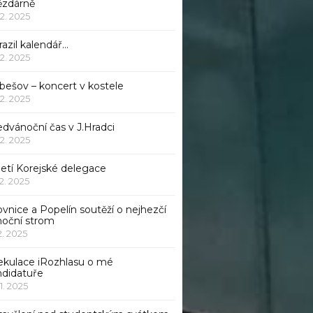
ězdárně
12. 2025
azil kalendář…
12. 2025
bešov – koncert v kostele
12. 2025
dvánoční čas v J.Hradci
12. 2025
jetí Korejské delegace
12. 2025
ovnice a Popelín soutěží o nejhezčí
noční strom
12. 2025
ekulace iRozhlasu o mé
ndidatuře
11. 2025