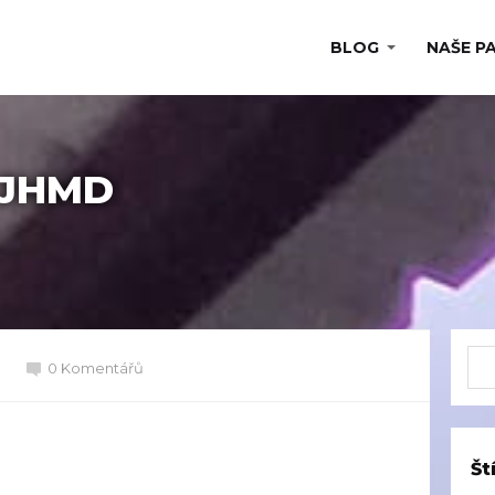
BLOG
NAŠE P
 JHMD
0 Komentářů
Št