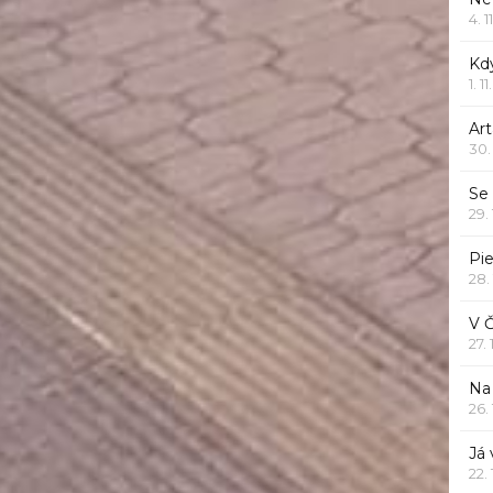
4. 1
Kd
1. 1
Art
30.
Se
29.
Pie
28.
V 
27.
Na 
26.
Já
22.